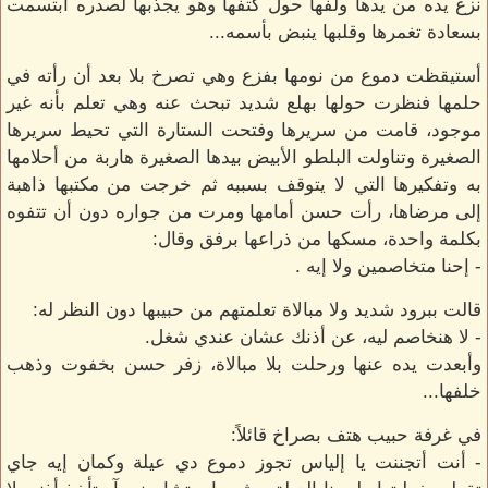
نزع يده من يدها ولفها حول كتفها وهو يجذبها لصدره أبتسمت
بسعادة تغمرها وقلبها ينبض بأسمه...
أستيقظت دموع من نومها بفزع وهي تصرخ بلا بعد أن رأته في
حلمها فنظرت حولها بهلع شديد تبحث عنه وهي تعلم بأنه غير
موجود، قامت من سريرها وفتحت الستارة التي تحيط سريرها
الصغيرة وتناولت البلطو الأبيض بيدها الصغيرة هاربة من أحلامها
به وتفكيرها التي لا يتوقف بسببه ثم خرجت من مكتبها ذاهبة
إلى مرضاها، رأت حسن أمامها ومرت من جواره دون أن تتفوه
بكلمة واحدة، مسكها من ذراعها برفق وقال:
- إحنا متخاصمين ولا إيه .
قالت ببرود شديد ولا مبالاة تعلمتهم من حبيبها دون النظر له:
- لا هنخاصم ليه، عن أذنك عشان عندي شغل.
وأبعدت يده عنها ورحلت بلا مبالاة، زفر حسن بخفوت وذهب
خلفها...
في غرفة حبيب هتف بصراخ قائلاً:
- أنت أتجننت يا إلياس تجوز دموع دي عيلة وكمان إيه جاي