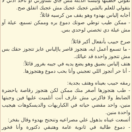
تقولي خطبتها ولبسنا الدبلة مش جاي تشاورني آو تأخذ أذني لا
بتقولي للعلم بالشي عجبك عجبك مش عجبك اتفلق صح.
أجابه إلياس بهدوء وهو يقف من كرسيه قائلاً:
- ممكن طيب توطي صوتك دموع بره وممكن تسمع، عيلة آو
مش عيلة دي تخصني لوحدي بس.
صرخ حبيب بأنفعال أكبر قائلاً:
- ما تسمع أعمل ايه، هتجوز قاصر ياإلياس عايز تتجوز حقك بس
مش تتجوز واحدة قد عيالك.
هتف إلياس بضيق وهو يضع يديه في جيبه بغرور قائلاً:
- أنا حر أتجوز اللي تعجبني وأنا بحب دموع وهتجوزها.
رمقه حبيب بعيناه وهتف بجدية:
- طب هتجوزها أصغر منك ممكن لكن هتجوز رقاصة ياحضرة
الضابط ولا فاكرني مش عارف أنت أتلميت عليها فين وجبتها
منين، واحد مقضي حياته في الكباريهات والديسكوهات هيجيب
واحدة منين.
أتسعت عيناه بذهول علي مصراعيه وتنحنح بهدوء وقال بفخر:
- دموع طالبة في ثانوية عامة وهتبقي دكتورة وأنا فخور