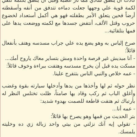
كادت أن ينطق شادي مما ثار غضبه وقبل آن ينطق بكلمة تلقي
لكمة قوية علي وجهها جعلت دماءه تتدفق من أنفه وأسقطته
أرضاً فحين يتعلق الأمر بطفلته فهو هي أكمل أستعداد لخضوع
حروب وقتل الألف، أنتفض جسدها مع لكمته ووضعت يدها على
فمها بتلقائية...
صرخ إلياس به وهو يضع يده علي جراب مسدسه وهتف بأنفعال
قائلاً:
- آنا مبديش غير فرصة واحدة ومش بتساير معاك ياروح أمك...
مسكت يده قبل أن يخرج مسدسه وهتفت ببراءة وخوف قائلاً:
- عمه خلاص والنبي الناس بتتفرج علينا.
نظر حوله ثم لها وأخذها من يدها وأدخلها سيارته بقوة وغضب
وأغلق الباب ثم ركب وقاد بها صامتاً، ظلت تختلس النظر له
بأرتباك ثم هتفت قاطعة للصمت بهدوء شديد:
- عمه أنا...
بتر الحديث من فمها وهو يصرخ بها قائلاً:
- تقولي إيه آنك نزلتي من بيتي واحد زبالة زي ده وخليته
يلمسك.