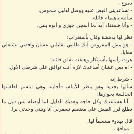
دموع :
- تساعديني اقبض عليه ووصل لدليل ملموس.
سألته بأهتمام قائلة:
- وأنا هستفاد أيه لما أسجن جوزي و أبوه بنتي.
نظر لها بدهشة وقال بأستغراب:
- هو مش المفروض آنك طلبتي تقابلني عشان وافقتي تشتغلي
معايا.
هزت رأسها بأستنكار وهتفت بقلق قائلة:
- اه بس عشان أساعدك لازم أنت توافق علي شرطي الأول.
- شرط إيه
سألها بجدية وهو ينظر للأمام، فأجابته وهي تبتسم لطفلتها
الجالسة بجوارها:
- آنا هساعدك وكل حاجة وهديك الدليل لما أوصله بس قبل ما
تطلع قرر القبض علي معتصم تسفرني آنا وبنتي وجدتي برا.
قال بهدوء مبتسماً لها:
- موافق.