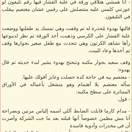
- انا همشي هتلاقي ورقة في علبة الفشار فيها رقم تليفون لو
عوزتني كلمني عليه متتصلش على رقمي عشان معتصم بيقلب
في التليفون.
قالتها بهدوء مُحذرة له ثم وقفت وهي تمسك يد طفلتها ووضعت
علبة الفشار على الكرسي وذهبت، أخذ الورقة ثم نظر لدموعها
رأها تشاهد الكرتون وهي تتحدث مع طفل صغير بجوارها وقف
ثم أخذها وعاد للبيت.
وقف سعيد بجوار مكتبه وتنحنح بهدوء يشير لبدء حديثه ثم قال
بهدوء:
- معتصم بيه في حاجة كدة حصلت وعايز أقولك عليها.
سأله معتصم بلا أهتمام وهو منشغل بأعماله في الأوراق
المتناثرة على سطح مكتبه:
- قول.
- مدام كارما قابلت الضابط آللي اسمه إلياس مرتين وبصراحة
آنا مش مطمن خصوصاً أنها قبلته بعد ما جت الشركة وأصرت
آن في مخدرات وأدوية فاسدة