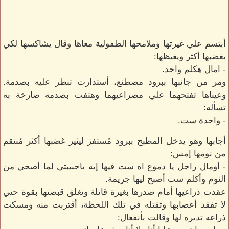
أبتسم علي غيرتها وملامحها الطفولية معاها وقال يشاكسها لكي
يغضبها أكثر ويغيظها:
- امال هكلم واحد.
ومر من جانبها ببرود مصطنع، أستدارت تنظر عليه بصدمة.
وعيناها تفتحهما علي مصراعيهما وهتفت بصدمة صارخة به
تسأله:
- واحدة ست.
أجابها وهو يدخل المطبخ ببرود مُستفز ليثير غضبها أكثر مُنتقم
من نومها إمس:
- أومال راجل يا دموع اه ست فيها إيه ياحبيبتي لما أصحي من
النوم وأكلم ست أصبح ليها جريمة.
عقدت ذراعيها أمام صدرها بغيرة قاتلة وتغلق قبضتها بقوة حتي
لا تفقد أعصابها وتقتله في تلك اللحظة، أقتربت منه ومسكت
ذراعه تديره لها وقالت بأنفعال: