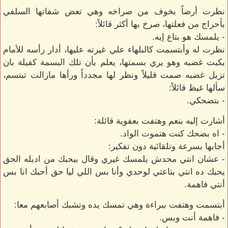
نظرت أرضاً بخوف من صراخه وهي تعض شفاتها السلفي
بأحراج من فعلتها، صرخ بها أكثر قائلاً:
- يلمسك هو بتاع إيه.
نظرت له وأبتسمت كالبلهاء علي غيرته عليها، أدار رأسه للأمام
يكبت غضبه وهو يري بسمتها، يعلم بأن تلك البسمة كفيلة بان
تزيل غضبه صمت قليلاً ونظر لها مجدداً ورأها مازالت تبتسم،
سألها غيظ قائلاً:
- بتضحكي.
أشارت إليه بنعم وهتفت بعفوية قائلة:
- اه بضحك كنت هتموت الواد.
أجابها بسرعة وتلقائية دون تفكير:
- عشان انتي محدش يلمسك غيري وقال بيحبك من اديله الحق
يحبك ده انتي بتاعتي لوحدي وأنا بس اللي ليا حق أحبك انا بس
أنتي فاهمة.
أبتسمت وهتفت ببراءة وهي تمسك يده وتشبك أصابعهم معا:
- فاهمة أنت وبس.