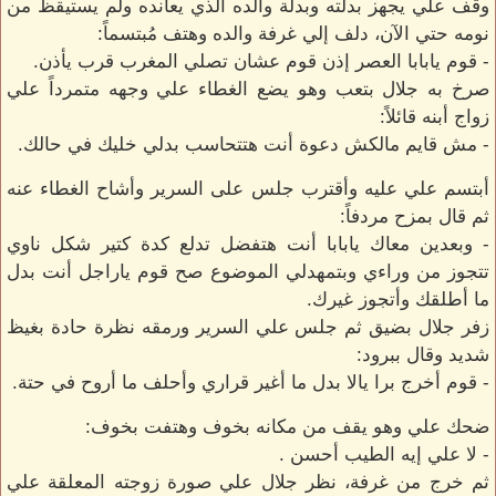
وقف علي يجهز بدلته وبدلة والده الذي يعانده ولم يستيقظ من
نومه حتي الآن، دلف إلي غرفة والده وهتف مُبتسماً:
- قوم يابابا العصر إذن قوم عشان تصلي المغرب قرب يأذن.
صرخ به جلال بتعب وهو يضع الغطاء علي وجهه متمرداً علي
زواج أبنه قائلاً:
- مش قايم مالكش دعوة أنت هتتحاسب بدلي خليك في حالك.
أبتسم علي عليه وأقترب جلس على السرير وأشاح الغطاء عنه
ثم قال بمزح مردفاً:
- وبعدين معاك يابابا أنت هتفضل تدلع كدة كتير شكل ناوي
تتجوز من وراءي وبتمهدلي الموضوع صح قوم ياراجل أنت بدل
ما أطلقك وأتجوز غيرك.
زفر جلال بضيق ثم جلس علي السرير ورمقه نظرة حادة بغيظ
شديد وقال ببرود:
- قوم أخرج برا يالا بدل ما أغير قراري وأحلف ما أروح في حتة.
ضحك علي وهو يقف من مكانه بخوف وهتفت بخوف:
- لا علي إيه الطيب أحسن .
ثم خرج من غرفة، نظر جلال علي صورة زوجته المعلقة علي