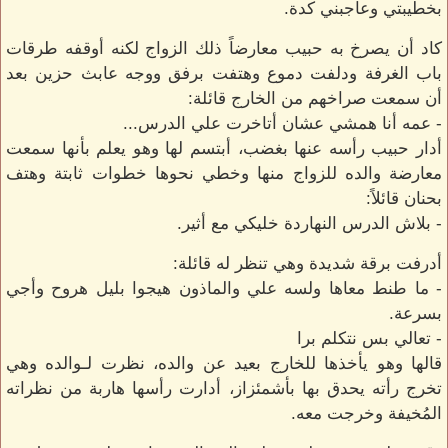
بخطيبتي وعاجبني كدة.
كاد أن يصرخ به حبيب معارضاً ذلك الزواج لكنه أوقفه طرقات
باب الغرفة ودلفت دموع وهتفت برفق ووجه عابث حزين بعد
أن سمعت صراخهم من الخارج قائلة:
- عمه أنا همشي عشان أتاخرت علي الدرس...
أدار حبيب رأسه عنها بغضب، أبتسم لها وهو يعلم بأنها سمعت
معارضة والده للزواج منها وخطي نحوها خطوات ثابتة وهتف
بحنان قائلاً:
- بلاش الدرس النهاردة خليكي مع أثير.
أدرفت برقة شديدة وهي تنظر له قائلة:
- ما طنط معاها ولسه علي والماذون هيجوا بليل هروح وأجي
بسرعة.
- تعالي بس نتكلم برا
قالها وهو يأخذها للخارج بعيد عن والده، نظرت لـوالده وهي
تخرج رأته يحدق بها بأشمئزاز، أدارت رأسها هاربة من نظراته
المُخيفة وخرجت معه.