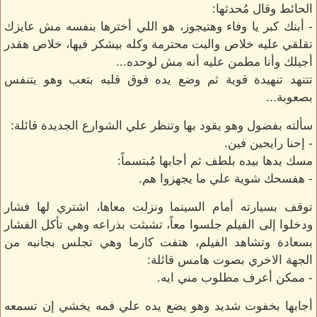
الحائط وقال مُحدثها:
- أبنك كبر يا وفاء وهتيجوز، هو اللي أخترها بنفسه مش عايزك
تقلقي عليه خلاص والبت محترمة وكله بيشكر فيها، خلاص هقدر
أجيلك وأنا مطمن عليه أنه مش لوحده...
تتنهد تنهيدة قوية ثم وضع يده فوق قلبه بتعب وهو يتنفس
بصعوبة...
سألته بفضول وهو يقود بها وتنظر علي الشوارع الجديدة قائلة:
- إحنا رايحين فين.
مسك يدها بيده بلطف ثم أجابها مُبتسماً:
- هفسحك شوية علي ما يجهزوا هم.
توقف بسيارته أمام السينما ونزلت معاها، اشتري لها فشار
ودخلوا إلى الفيلم جلسوا معاً، تشبثت بذراعه وهي تأكل الفشار
بسعادة وتشاهد الفيلم، هتفت كارما وهي تجلس بجانبه من
الجهة الاخري بصوت هامس قائلة:
- ممكن أعرف مطلوب مني ايه.
أجابها بخفوت شديد وهو يضع يده علي فمه يخشي إن تسمعه