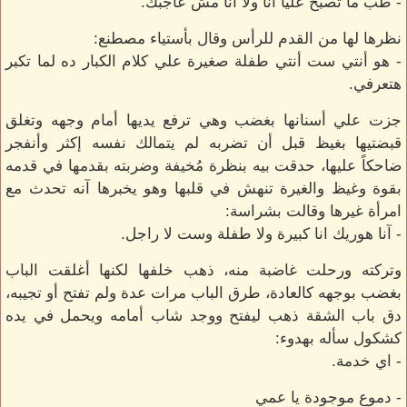
- طب ما تصبح عليا أنا ولا أنا مش عاجبك.
نظرها لها من القدم للرأس وقال بأستياء مصطنع:
- هو أنتي ست أنتي طفلة صغيرة علي كلام الكبار ده لما تكبر
هتعرفي.
جزت علي أسنانها بغضب وهي ترفع يديها أمام وجهه وتغلق
قبضتيها بغيظ قبل أن تضربه لم يتمالك نفسه إكثر وأنفجر
ضاحكاً عليها، حدقت بيه بنظرة مُخيفة وضربته بقدمها في قدمه
بقوة وغيظ والغيرة تنهش في قلبها وهو يخبرها آنه تحدث مع
امرأة غيرها وقالت بشراسة:
- آنا هوريك انا كبيرة ولا طفلة وست لا راجل.
وتركته ورحلت غاضبة منه، ذهب خلفها لكنها أغلقت الباب
بغضب بوجهه كالعادة، طرق الباب مرات عدة ولم تفتح أو تجيبه،
دق باب الشقة ذهب ليفتح ووجد شاب أمامه ويحمل في يده
كشكول سأله بهدوء:
- اي خدمة.
- دموع موجودة يا عمي