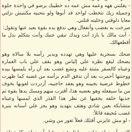
- يقلتني ههه وعمه مش عمه ده خطيبك برضو في واحدة حلوة
وجميلة زيك تتخطب لواحد قد أبوها ولو بتحبيه مكنتيش نزلتي
معايا دلوقتي وخليته قتلني.
صرخت به بغضب وأنفعال وهي تدفع يده بقوة بعيد عنها وتقول:
- أنت مالك يا بارد أنت ويدك تبقي جنبك وأنت بتتكلم بدل ما
أقطعهالك.
ضحك بسخرية عليها وهي تهدده ويدير رأسه بلا مبالاة وهو
يضحك ليقع نظره علي إلياس وهو يقف علي باب العمارة
وعيناه كالصقر مثبتة عليه وتشع غضب بعد أن رأه يلمسها بيده
ووجنتها أحمرت بعد أن تدفق الدم برأسه من غضبه كما ظهرت
خطوط عرضية بجبينه وهو يعقد حاجبيه، أزدردت لعوبها بخوف
من ما سيفعله وهو بغضبه هذا، أقترب منهم ومسك يدها بقوة ثم
جذبها خلفه يخفيها عن نظر هذا القذر الذي لمسها وعيناه
متشابكة بعين شادي وهتف بتهديد وهو يجز علي أسنانه بنبرة
غضب مُخيفة قائلاً:
- لو مش عايزني أقتلك فعلاً تغور من وشي.