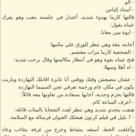
- الو.
- أستاذ إلياس
قالتها كارما بهدوء شديد، أعتدل في جلسته بتعب وهو يفرك
عيناه يقول:
- ايوة مين معايا.
أجابته بثقة وهي تنظر للورق علي مكتبها:
- الصحفية كارما مرات معتصم.
فتح عيناه بقوة وهو في أنتظار مكالمتها وقال برحب شديد:
- اه أهلا وسهلا.
- عشان مضيعش وقتك ووقتي أنا عايزة اقابلك النهاردة وياريت
يكون في مكان عام وزحمة تعرفي تجي السينما النهاردة
قالتها بحزم وجدية، أجابها بسعادة من تعاونها معه قائلاً:
- أعرف الساعة كام.
هتفت بتحدي شديد وهي تنظر لعدد الضحايا بالمئات قائلة:
- 7 بليل في فيلم كرتون هبعتلك العنوان فرسالة مع السلامة.
وأغلقت الخط، أستعد بنشاط وخرج من غرفة يتثاءب وعاد