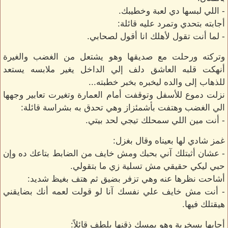
- اللي لبسها دي لعبة وخطيبك.
أجابته بتحدي وتمرد عليه قائلة:
- لما أنت تقول لأهلك انا أقول لصحابي.
وتركته ورحلت مع صديقها وهو يشتعل من الغضب والغيرة
أنهكت قلبه العاشق دلف إلي الداخل يغير ملابسه يستعد
للذهاب إلى والده ليخبره بخبر خطبته...
نزلت دموع للأسفل وتوقفت أمام العمارة وتغيرت تعابير وجهها
الي الغضب وهتفت بأشمئزاز وهي تحدق به بشراسة قائلة:
- أنت مين اللي سمحلك تيجي لحد بيتي.
غمز شادي لها بعيناه وقال بغزل:
- عشان أثبتلك آني بحبك ومش خايف من الضابط بتاعك ده وإن
حبي ليكي حقيقي مش تسلية زي ما بتقولي.
أشاحت نظرها عنه وهي تزفر بضيق ثم هتف بغيظ شديد:
- أنت مش خايف علي نفسك آنا لو قولت لعمه أنك بضايقني
هيقتلك فيها.
أجابها بسخرية وهو يمسك ذقنها بلطف قائلاً: