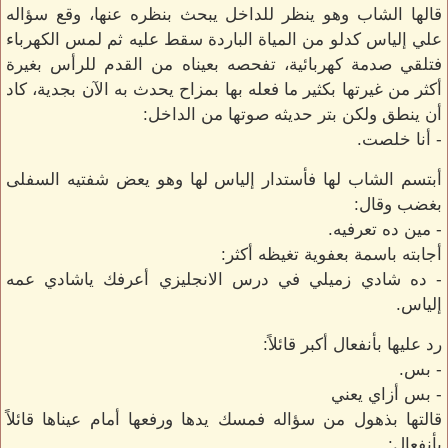
قالها الشاب وهو ينظر للداخل يبحث بنظره عنها، وقع سؤاله
علي إلياس كدلو من المياة الباردة سقط عليه ثم لمس الكهرباء
فتلقي صدمة كهربائية، تفحصه بعيناه من القدم للرأس بغيرة
أكثر من غيرتها بكثير ما فعله بها بمزاح يحدث به الآن بجدية، كاد
أن ينطق ولكن بتر حديثه صوتها من الداخل:
- أنا خلصت.
أبتسم الشاب لها فأستدار إلياس لها وهو يعض شفتيه السفلى
بغضب وقال:
- مين ده تعرفيه.
أجابته باسمة بعفوية تغيظه أكثر:
- ده شادي زميلي في درس الانجليزي أعرفك ياشادي عمه
إلياس.
رد عليها بأنفعال أكبر قائلاً:
- بس.
- بس أزاي يعني
قالتها بذهول من سؤاله فمسك يدها ورفعها أمام عيناها قائلاً
بأنفعال: