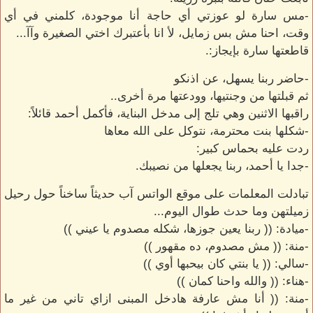
-مس سارة لو عوزتي أي حاجة أنا موجودة، كلمني في أي
وقت، احنا مش بس زمايل، لأ انا بأعتبرك اختي الصغيرة وآآ...
قاطعتها سارة بإيجاز:.
-حاضر ربنا يسهل، عن اذنكو
ثم قبلتها من وجنتيها، وودعتها مرة أخرى..
راقبها الاثنين وهي تلج إلى مدخل البناية، فأكمل أحمد قائلاً:
-شكلها بنت محترمة، نتوكل على الله معاها
ردت عليه بحماس كبير:
-جدا يا أحمد، ربنا يجعلها من نصيبك.
تبادلت المعلمات على موقع الواتس آب حديثاً ساخناً حول رحيل
زميلتهن وما حدث طوال اليوم...
-ميادة: (( ربنا يعين جوزها، شكله مصدوم يا عيني ))
-منة: (( مش مصدوم، ده مقهور ))
-سالي: (( يا بنتي كان بيحبها أوي ))
-هناء: (( والله واحنا كمان ))
-منة: (( أنا مش عارفة هادخل المبنى ازاي تاني من غير ما