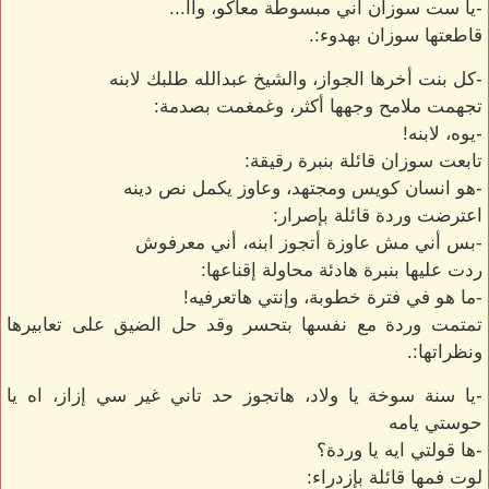
-يا ست سوزان أني مبسوطة معاكو، وآآ...
قاطعتها سوزان بهدوء:.
-كل بنت أخرها الجواز، والشيخ عبدالله طلبك لابنه
تجهمت ملامح وجهها أكثر، وغمغمت بصدمة:
-يوه، لابنه!
تابعت سوزان قائلة بنبرة رقيقة:
-هو انسان كويس ومجتهد، وعاوز يكمل نص دينه
اعترضت وردة قائلة بإصرار:
-بس أني مش عاوزة أتجوز ابنه، أني معرفوش
ردت عليها بنبرة هادئة محاولة إقناعها:
-ما هو في فترة خطوبة، وإنتي هاتعرفيه!
تمتمت وردة مع نفسها بتحسر وقد حل الضيق على تعابيرها
ونظراتها:.
-يا سنة سوخة يا ولاد، هاتجوز حد تاني غير سي إزاز، اه يا
حوستي يامه
-ها قولتي ايه يا وردة؟
لوت فمها قائلة بإزدراء: