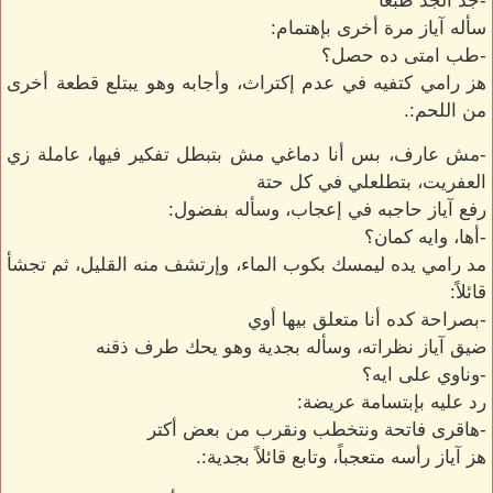
-جد الجد طبعاً
سأله آياز مرة أخرى بإهتمام:
-طب امتى ده حصل؟
هز رامي كتفيه في عدم إكتراث، وأجابه وهو يبتلع قطعة أخرى
من اللحم:.
-مش عارف، بس أنا دماغي مش بتبطل تفكير فيها، عاملة زي
العفريت، بتطلعلي في كل حتة
رفع آياز حاجبه في إعجاب، وسأله بفضول:
-أها، وايه كمان؟
مد رامي يده ليمسك بكوب الماء، وإرتشف منه القليل، ثم تجشأ
قائلاً:
-بصراحة كده أنا متعلق بيها أوي
ضيق آياز نظراته، وسأله بجدية وهو يحك طرف ذقنه
-وناوي على ايه؟
رد عليه بإبتسامة عريضة:
-هاقرى فاتحة ونتخطب ونقرب من بعض أكتر
هز آياز رأسه متعجباً، وتابع قائلاً بجدية:.