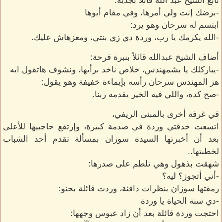
تابع الشيخ عبد الله قائلاً بجدية:
-برضك إنت ولي أمرها، وفي مقام أبوها
ابتسم له سرحان وهو يرد:
-الله يكرمك يا رب، وردة دي زي بنتي، ومعزهاش عليك.
أضاف الشيخ عبدالله قائلاً بنبرة فرحة:
-يباركلك يا بشمهندس، خلاص ناخد برأيها، ونشوف هاتقول ايه
هز المهندس سرحان رأسه بإيماءة خفيفة وهو يقول:
-صح كده، واللي فيه الخير يقدمه ربنا.
في غرفة أخرى بالمبنى الريفي،
اتسعت خدقتي وردة في صدمة كبيرة، وإرتفع حاجبيها للأعلى
بعد أن أخبرتها السيدة سوزان بمسألة تقدم أحد الشباب
لخطبتها..
شهقت بذهول وهي تلطم على صدرها:
-أني أتجوز؟ ليه؟
رمقتها سوزان بنظرات دافئة، وردت قائلة بحنو:
-دي سنة الحياة يا وردة
احتجت وردة قائلة بعد أن زاد عبوس وجهها: