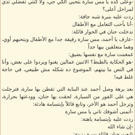
-وعلى كده يا مس سارة بتحبي الكي جي، ولا كنتي تفضلي تدي
لمراحل أعلى؟
ردت عليه بنبرة شبه جافة:
-أنا بأحب التعامل مع الأطفال
تدخلت حنان في الحوار قائلة:
-عارف يا أحمد، مس سارة رقيقة جدا مع الأطفال وبتحبهم أوي،
وهما متعلقين بيها جداً
غمغمت سارة مع نفسها بضيق:
-هو الحكاية بالظبط؟ الاتنين عمالين يغنوا ويردوا على بعض، وأنا
في النص ما بينهم، الموضوع ده شكله مش طبيعي، في حاجة
غلط فيه!
بعد برهة وصل أحمد عند البناية التي تقطن بها سارة، فترجلت
هي على الفور من السيارة، لحقت بها حنان، وودعتها بحرارة،
وترجل أحمد هو الأخر، وتابع قائلاً بإبتسامة هادئة:
-أتمنى أشوفك تاني يا مس سارة
ردت عليه بإبتسامة باهتة:
-إن شاء الله
تابعت حنان قائلة بنبرة رزينة: