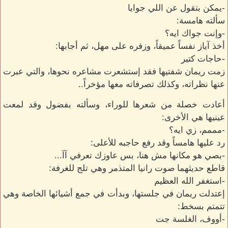
-يمكن بتقول عن اللي جوايا
سألته هامسة:
-وإنت جواك ايه؟
أخذ آياز نفساً عميقاً، وزفره على مهل، ثم أجابها:
-حاجات كتير
زمت ريمان شفتيها فقد إستشعرت مشاعره نحوها، والتي عبرت
عنها نظراته، وكذلك تصرفاته معها مؤخراً..
أعادت خصلة من شعرها للوراء، وسألته بفضول وقد لمعت
عينيها هي الأخرى:
-مممم، زي ايه؟
رد عليها هامساً وقد رفع حاجبه للأعلى:
-بصي هو مكانها مش هنا، بس عاوزك تعرفي آآ...
قاطع حديثهما صوت رانيا المتذمر وهي تلج للغرفة:
-استغفر الله العظيم
إعتدلت ريمان في جلستها، وبدأت في جمع أشيائها الخاصة وهي
تتمتم بسخط:
-أووف، الغلسة جت