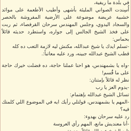
في بلدة ما ريفية،
أُسِندت الصواني المليئة بأشهى وأطيب الأطعمة على موائد
خشبية عريضة موضوعة على الأرضية المفروشة بالحصر
والسجاد اليدوي، وجلس المهندس سرحان القرفصاء، ثم ربت
على فخذ الشيخ الجالس إلى جواره، واستطرد حديثه قائلاً
بحماس:
-تسلم ايدك يا شيخ عبدالله، مكنش ليه لازمة التعب ده كله
قطب الشيخ عبدالله جبينه، ورد عليه معاتباً:.
-واه يا بشمهندس، هو احنا عملنا حاجة، ده فضلت خيرك حاجة
على ما قُُسم!
نظر له قائلاً بإمتنان:
-يدوم العز يا رب
تسائل الشيخ عبدالله بإهتمام:
-المهم يا بشمهندس، قولتلي رأيك ايه في الموضوع اللي كلمتك
فيه؟
رد عليه سرحان بهدوء:
-أنا معنديش مانع، المهم رأي العروسة