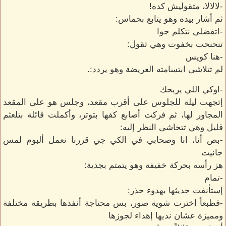
-لالالا، متقوليش كده!
ثم أشار بيده وهو يتابع بحماس:
-اتفضلي نتكلم جوا
تنحنحت بخفوت وهي تقول:
-هنا كويس
لم تتلاشى ابتسامته العريضة وهو يردد:.
-اوكي اللي يريحك
إتجهت ليلة للجلوس على أقرب مقعد، وجلس هو على المقعد
المجاور لها، ثم فركت أصابع كفها بتوتر، وأكملت قائلة بتلعثم
قليل وهي تتحاشى النظر إليه:
-بص أنا، انا وصحابي في الكي جي قررنا نعمل ألبوم لمس
جانيت
هز رأسه بحركة خفيفة وهو يتمتم بجدية:
-تمام
إستأنفت حديثها بهدوء حذر:
-فطبعاً اخترت شوية صور، بس محتاجة أنفذها بطريقة مختلفة
ومميزة عشان نديها إهداء لجوزها