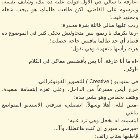
-عارفة يا سالي في الأول قولت عليه ده تنك، وشايف نفسه،
ومرسوم على الفاضي، لكن طلعت ظلماه، هو بيحب شغله
ومجتهد فيه..!
ردت عليها سالي قائلة بنبرة محذرة:
-ربنا يكرمك يا ريمو، بس متحاوليش تحكي كتير في الموضوع ده
قصاد أي حد طالما مافيش حاجة حصلت!
هزت رأسها متفهمة وهي تقول:.
-اه ما أنا عارفة، أنا بس بأفضفض معاكي في الكلام
-اوكي.
في ستوديو ( Creative ) للتصوير الفوتوغرافي،
خرج أيمن مسرعاً من الداخل، وعلى ثغره إبتسامة سعيدة،
وهتف بحماس وهو يشير بيده:
-مس ليلة، أهلا وسهلاً، اتفضلي، شرفتي الاستديو المتواضع
بتاعي
ابتسمت له بخجل وهي ترد عليه:
-ميرسي، سوري إن كنت هاعطلك وآآ...
قاطعها بعتاب زائف: