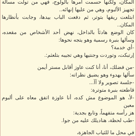
المكان، ولكنها حسمت أمرها بالولوج، فهي من تولت مسألة
تجهيز الألبوم، وهي من عليها إنهائه..
ابتلعت ريقها بتوتر، ثم دفعت الباب بيدها، وجابت بأنظارها
المكان..
كان الوضع هادئاً بالداخل، نهض أحد الأشخاص من مقعده،
وسألها بنبرة رسمية وهو يتجه نحوها:
-أي خدمة؟
إرتبكت، وتوردت وجنتيها وهي تجيبه بتلعثم:.
-من فضلك، أنا، أنا كنت عاوز أقابل مستر أيمن
سألها بهدوء وهو يضيق نظراته:
-جلسة تصوير ولا آآ...
قاطعته بنبرة متوترة:
-لأ، هو الموضوع مش كده، أنا عاوزة اتفق معاه على ألبوم
معين
هز رأسه متفهماً، وتابع بجدية:
-طب لحظة، هناديلك عليه من جوا.
في محل ما للثياب الجاهزة،