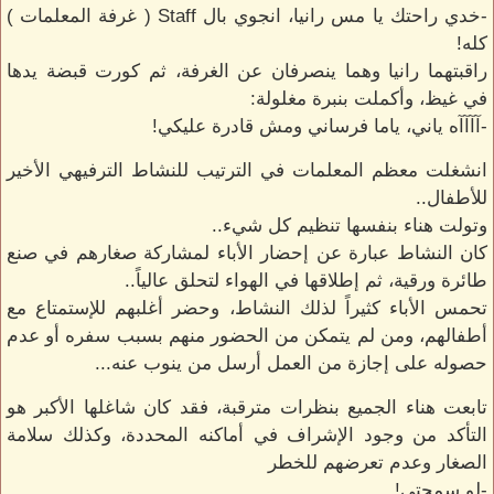
-خدي راحتك يا مس رانيا، انجوي بال Staff ( غرفة المعلمات )
كله!
راقبتهما رانيا وهما ينصرفان عن الغرفة، ثم كورت قبضة يدها
في غيظ، وأكملت بنبرة مغلولة:
-آآآآه ياني، ياما فرساني ومش قادرة عليكي!
انشغلت معظم المعلمات في الترتيب للنشاط الترفيهي الأخير
للأطفال..
وتولت هناء بنفسها تنظيم كل شيء..
كان النشاط عبارة عن إحضار الأباء لمشاركة صغارهم في صنع
طائرة ورقية، ثم إطلاقها في الهواء لتحلق عالياً..
تحمس الأباء كثيراً لذلك النشاط، وحضر أغلبهم للإستمتاع مع
أطفالهم، ومن لم يتمكن من الحضور منهم بسبب سفره أو عدم
حصوله على إجازة من العمل أرسل من ينوب عنه...
تابعت هناء الجميع بنظرات مترقبة، فقد كان شاغلها الأكبر هو
التأكد من وجود الإشراف في أماكنه المحددة، وكذلك سلامة
الصغار وعدم تعرضهم للخطر
-لو سمحتي!