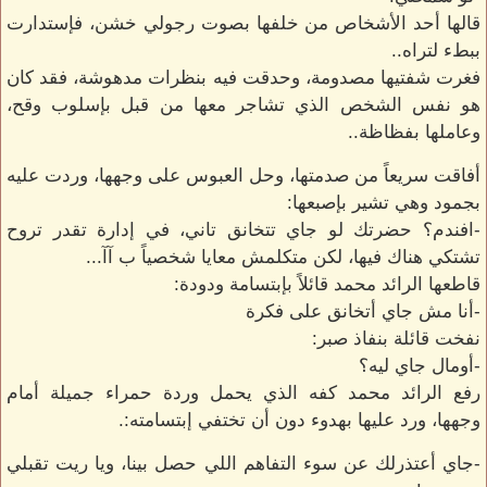
قالها أحد الأشخاص من خلفها بصوت رجولي خشن، فإستدارت
ببطء لتراه..
فغرت شفتيها مصدومة، وحدقت فيه بنظرات مدهوشة، فقد كان
هو نفس الشخص الذي تشاجر معها من قبل بإسلوب وقح،
وعاملها بفظاظة..
أفاقت سريعاً من صدمتها، وحل العبوس على وجهها، وردت عليه
بجمود وهي تشير بإصبعها:
-افندم؟ حضرتك لو جاي تتخانق تاني، في إدارة تقدر تروح
تشتكي هناك فيها، لكن متكلمش معايا شخصياً ب آآ...
قاطعها الرائد محمد قائلاً بإبتسامة ودودة:
-أنا مش جاي أتخانق على فكرة
نفخت قائلة بنفاذ صبر:
-أومال جاي ليه؟
رفع الرائد محمد كفه الذي يحمل وردة حمراء جميلة أمام
وجهها، ورد عليها بهدوء دون أن تختفي إبتسامته:.
-جاي أعتذرلك عن سوء التفاهم اللي حصل بينا، ويا ريت تقبلي