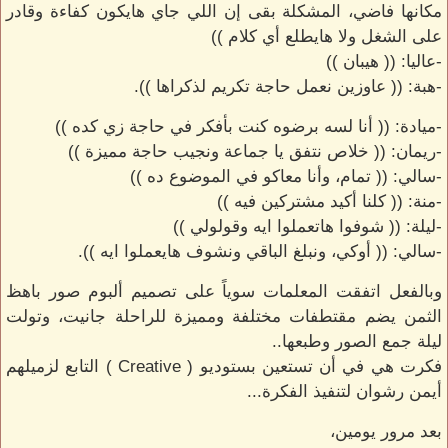
مكانها فاضي، المشكلة بقى إن اللي جاي هايكون كفاءة وقادر
على الشغل ولا هايطلع أي كلام ))
-عاليا: (( هيبان ))
-هبة: (( عاوزين نعمل حاجة تكريم لذكراها )).
-ميادة: (( أنا لسه برضوه كنت بأفكر في حاجة زي كده ))
-ريمان: (( خلاص نتفق يا جماعة ونجيب حاجة مميزة ))
-سالي: (( تمام، وأنا معاكو في الموضوع ده ))
-منة: (( كلنا أكيد مشتركين فيه ))
-ليلة: (( شوفوا هاتعملوا ايه وقولولي ))
-سالي: (( أوكي، ونبلغ الباقي ونشوف هايعملوا ايه )).
وبالفعل اتفقت المعلمات سوياً على تصميم ألبوم صور باهظ
الثمن يضم مقتطفات مختلفة ومميزة للراحلة جانيت، وتولت
ليلة جمع الصور وطبعها..
فكرت هي في أن تستعين بستوديو ( Creative ) التابع لزميلهم
أيمن رشوان لتنفيذ الفكرة...
بعد مرور يومين،