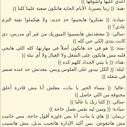
أعدي عليها وأشوفها ))
-هبة: (( ربنا يصبرنا، الأيام الجاية هاتكون صعبة علينا كلنا )).
-ميادة: (( تفتكروا هايجيبوا حد جديد، ولا هيكملوا بقية الترم
عادي؟ ))
-سالي: (( معتقدتش هايسيبوا الميوزيك من غير أي مدرس، دي
كانت بتدي الكي جي كله ))
-منة: (( هو في حد هايكون أصلاً في مهارتها، كله اللي هايجي
قلبه مش هايكون على الشغل ولا العيال ولا أي نيلة ))
-هناء: (( يا بنتي الجداد كلهم كده ))
-ليلة: (( الكل بيدور على الفلوس وبس، معدتش حد عنده ضمير
في شغله )).
-عاليا: (( مساء الخير يا بنات، معلش أنا مش قادرة أعلق
مخنوقة من اللي حاصل ))
-سالي: (( كلنا زيك يا عاليا ))
-ميادة: (( ومين ليه نفس يعمل حاجة ))
-ريمان: (( هاي يا بنات، أنا بس عاوزة أقول حاجة، مس جانيت
مش هاتتعوض، بس أكيد الإدارة هاتجيب بديل، مش هاتسيب