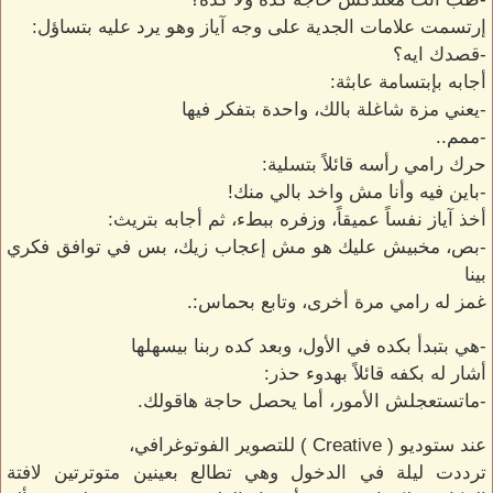
إرتسمت علامات الجدية على وجه آياز وهو يرد عليه بتساؤل:
-قصدك ايه؟
أجابه بإبتسامة عابثة:
-يعني مزة شاغلة بالك، واحدة بتفكر فيها
-ممم..
حرك رامي رأسه قائلاً بتسلية:
-باين فيه وأنا مش واخد بالي منك!
أخذ آياز نفساً عميقاً، وزفره ببطء، ثم أجابه بتريث:
-بص، مخبيش عليك هو مش إعجاب زيك، بس في توافق فكري
بينا
غمز له رامي مرة أخرى، وتابع بحماس:.
-هي بتبدأ بكده في الأول، وبعد كده ربنا بيسهلها
أشار له بكفه قائلاً بهدوء حذر:
-ماتستعجلش الأمور، أما يحصل حاجة هاقولك.
عند ستوديو ( Creative ) للتصوير الفوتوغرافي،
ترددت ليلة في الدخول وهي تطالع بعينين متوترتين لافتة