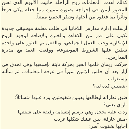
كذلك أهدت المعلمات زوج الراحلة جانيت الألبوم الذي تفنن
المصور أيمن في إخراجه بصورة مميزة مما جعله يبكي فرحاً
وتأثراً بما فعلوه من أجلها، وشكر الجميع ممتناً..
أرسلت إدارة مدارس اللافانيا في طلب معلمة موسيقى جديدة
تكون على قدر من الكفاءة والخبرة بالإضافة لوجود الروح
الإبتكارية وحب العمل الجماعي، وبالفعل تم العثور على واحدة
تنطبق عليها الشروط الموضوعة، ووقعت العقد مع مديرة
المدارس..
حركت ريمان قلمها الحبر بحركة ثابتة بإصبعيها وهي تحدق في
آياز بعد أن جلس الإثنين سوياً في غرفة المعلمات، ثم سألته
بإستغراب:
-بتصبلي كده ليه؟
ضيق نظراته ليطالعها بعينين شغوفتين، ورد عليها متسائلاً:
-ازاي يعني؟
ردت عليه بخجل وهي ترسم إبتسامة رقيقة على شفتيها:
-مش عارفة، بس عينيك شكلها غريب
أجابها بخفوت آسر: