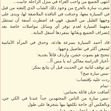
انتهى الجميع من واجب العزاء في منزل الراحلة جانيت...
شعرت سارة بالحرج من وجود ذلك الشاب الذي إلتقته من قبل
في السيارة معها، وحدقت في النافذة الملاصقة لها، وبدى على
وجهها القليل من الضيق، فهي قد اضطرت أسفة أن تستقل
معهما السيارة لعدم توفر أي وسائل مواصلات خاصة بعد
إنصراف الجميع وبقائها بمفردها أسفل البناية..
قاد أحمد السيارة بسرعة هادئة، وحدق في المرآة الأمامية
ليتمعن أكثر في تفاصيل وجهها..
تنحنح هو بصوت خشن، وأردف قائلاً بجدية:
-أخبار الدراسة معاكي ايه يا مس آآ...
ثم توقف لثانية عن الحديث قبل أن يتابع بمكر:
-مس سارة صح؟
ردت عليه بإقتضاب:
-تمام
أضافت حنان قائلة بحماس:
-مس سارة من الناس المجتهدين جداً عندنا في الكي جي،
وبالعكس أي حاجة تكلفها بيها بتنجزها على طول
مط فمه في إعجاب وهو يقول: