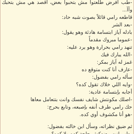
-طب افرض طلعتوا مش بتحبوا بعض، أقصد هي مش بتحبك
وآآ...
قاطعه رامي قائلاً بصوت شبه حاد:
-بعد الشر
بادله آياز ابتسامة هادئة وهو يقول:
-عموما مبروك مقدماً
تنهد رامي بحرارة وهو يرد عليه:
-الله يبارك فيك
غمز له آياز بمكر:
-عارف أنا كنت متوقع ده
سأله رامي بفضول:
-وايه اللي خلاك تقول كده؟
أجابه بإبتسامة عادية:
-اصلك مكونتش شايف نفسك وانت بتتعامل معاها
حك رامي طرف أنفه بإصبعه، وتابع بحرج:
-هو أنا مكشوف أوي كده.
ثم ضيق نظراته، وسأل ابن خالته بفضول:
-طب انت معندكش حاجة كده ولا كده؟