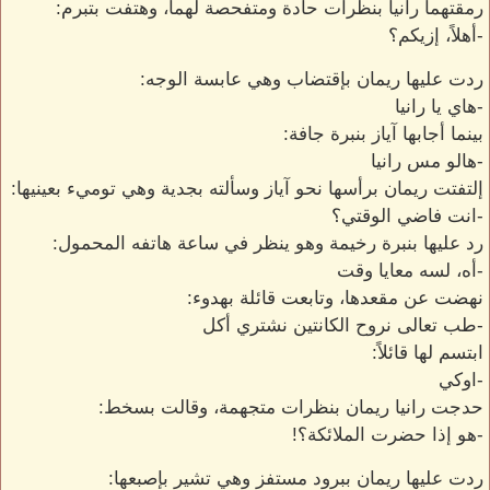
رمقتهما رانيا بنظرات حادة ومتفحصة لهما، وهتفت بتبرم:
-أهلاً، إزيكم؟
ردت عليها ريمان بإقتضاب وهي عابسة الوجه:
-هاي يا رانيا
بينما أجابها آياز بنبرة جافة:
-هالو مس رانيا
إلتفتت ريمان برأسها نحو آياز وسألته بجدية وهي توميء بعينيها:
-انت فاضي الوقتي؟
رد عليها بنبرة رخيمة وهو ينظر في ساعة هاتفه المحمول:
-أه، لسه معايا وقت
نهضت عن مقعدها، وتابعت قائلة بهدوء:
-طب تعالى نروح الكانتين نشتري أكل
ابتسم لها قائلاً:
-اوكي
حدجت رانيا ريمان بنظرات متجهمة، وقالت بسخط:
-هو إذا حضرت الملائكة؟!
ردت عليها ريمان ببرود مستفز وهي تشير بإصبعها: