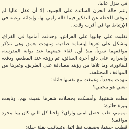
في منزل عاليا،
رغم حالة الحزن السائدة على الجميع، إلا أن عقل عاليا لم
يتوقف للحظة عن التفكير فيما قاله رامي لها، وإبدائه لرغبته في
الإرتباط بها في أقرب وقت..
تقلبت على جانبها على الفراش، وحدقت أمامها في الفراغ،
وتشكل على ثغرها إبتسامة صافية، وتنهدت بعمق وهي تتذكر
مواقفهما سوياً، منذ أول لقاء جمعهما عند بوابة المدرسة،
وإصراره على دفع أجرة السائق، ثم رؤيته عند المطعم، ودفعه
للفاتورة، وما تلاها من رؤيته مصادفة على الطريق، وغيرها من
المواقف المختلفة..
تنهدت مجدداً، وغمغت مع نفسها قائلة:
-يعني هو بيحبني؟
مطت شفتيها، وأمسكت بخصلات شعرها لتعبث بهم، وتابعت
بنبرة حائرة:
-مممم، طب حصل امتى وازاي؟ واحنا كل اللي كان بينا مجرد
مواقف!
قطبت جبينها، وضيقت نظراتها، وتسائلت بقلة حيلة: