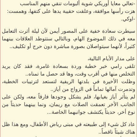
-تعالي معايا أوريكي شوية ألبومات تنقي منهم المناسب
هزت رأسها موافقة، وعلقت حقيبة يدها على كتفها، وهمست:
-اوكي.
سيطرت سعادة خفية على المصور أيمن لأن ليلة أثرت التعامل
معه في ذلك الموضوع الهام، وبالتالي ستتوطد العلاقات بينهما
كثيراً، لأنهما سيتواصلان بصورة مباشرة دون حرج أو تكليف..
على مدار الأيام التالية،
تلقى رامي خبر خطبة وردة بسعادة غامرة، فقد كان يريد
التخلص منها في أقرب وقت، وها قد حصل ما تمناه..
وظلت الأخيرة في بلدتها الريفية لتستعد لترتيبات الخطبة،
وتدمرت آمالها تماماً في الزواج من آياز..
لم يتأثر آياز بغيابها، فلم يشكل وجودها فارقاً معه، ولكن على
الجانب الأخر تعمقت الصلات مع ريمان، ونما بينهما حديثاً من
نوع أخر، حديثاً يكتشف جوانبهما الخاصة...
عاد كل شيء إلى طبيعته في مبنى رياض الأطفال، ومع هذا ظل
هناك شيئاً ناقصاً..