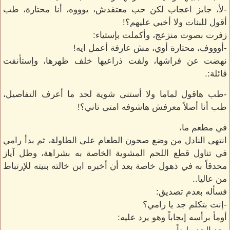
-لأ، جايز اعجاب لكن حب معتقدش، يوووه، أنا محتارة، طب
أقول للبنات ولا أخبي عليهم؟!
زفرت بصوت منزعج، وأكملت بإستياء:
-أوووف، محتارة أوي، مش عارفة أعمل ايه!
نهضت عن فراشها، ولفت ذراعيها خلف ظهرها، وإستأنفت
قائلة:.
-طب هاقول لماما ولا أستنى شوية لحد ما أعرف التفاصيل،
طب أنا أصلاً معرفش هاشوفه امتى تاني؟!
في مطعم ما،
انتهى النادل من وضع صحون الطعام على الطاولة، ثم بدأ رامي
في تناول قطع اللحم المشوية الخاصة به بشراهة، وظل آياز
محدقاً به في ذهول خاصة بعد أن أخبره ابن خالته بنيته للإرتباط
من عاليا..
فسأله بعدم تصديق:
-إنت بتكلم جد يا رامي؟
أومأ برأسه إيجاباً وهو يرد عليه: