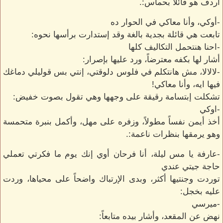
أردف هو قائلاً بحماس:.
-أوكي، وأنا معاكي في الحوار ده
تابعت هي قائلة بجدية بالغة وقد إستدارت برأسها نحوه:
-احنا هنتحمل التكاليف كلها
أشار لها بكفه معترضاً، ورد عليها بإصرار:
-لالالا، مش هانتكلم في فلوس دلوقتي، إنتي بس قوليلي دماغك
فيها ايه، وأنا معاكي!
تشكلت إبتسامة رقيقة على وجهها وهي تقول بصوت خفيض:
-اوكي
أخذ أيمن نفساً مطولاً، وزفره على مهل، وأكمل بنبرة متحمسة
وهو يرمقها بنظرات ناعمة:.
-عارفة يا مس ليلة، أنا فرحان أوي إنك يوم ما فكرتي تعملي
حاجة جيتي عندي
توردت وجنتيها أكثر، وبدى الإرتباك واضحاً على محياها، وردت
عليه بخجل:
-ميرسي
نهض عن المقعد، وأشار بيده متابعاً: