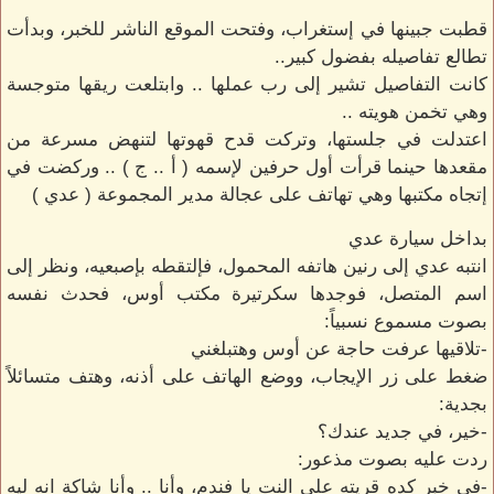
قطبت جبينها في إستغراب، وفتحت الموقع الناشر للخبر، وبدأت
تطالع تفاصيله بفضول كبير..
كانت التفاصيل تشير إلى رب عملها .. وابتلعت ريقها متوجسة
وهي تخمن هويته ..
اعتدلت في جلستها، وتركت قدح قهوتها لتنهض مسرعة من
مقعدها حينما قرأت أول حرفين لإسمه ( أ .. ج ) .. وركضت في
إتجاه مكتبها وهي تهاتف على عجالة مدير المجموعة ( عدي )
بداخل سيارة عدي
انتبه عدي إلى رنين هاتفه المحمول، فإلتقطه بإصبعيه، ونظر إلى
اسم المتصل، فوجدها سكرتيرة مكتب أوس، فحدث نفسه
بصوت مسموع نسبياً:
-تلاقيها عرفت حاجة عن أوس وهتبلغني
ضغط على زر الإيجاب، ووضع الهاتف على أذنه، وهتف متسائلاً
بجدية:
-خير، في جديد عندك؟
ردت عليه بصوت مذعور:
-في خبر كده قريته على النت يا فندم، وأنا .. وأنا شاكة انه ليه