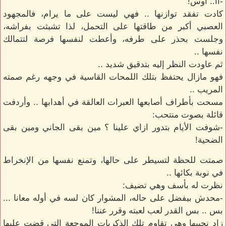
-آآ.. أوس!
كادت تفقد توازنها .. فهي ليست على ما يرام، فالمجهود
العصبي أكبر من طاقتها على التحمل، لذا تشبثت بفراشه،
وجلست بحذر على طرفه، وأعطت لنفسها فرصة لتتمالك
نفسها ..
ثم عاودت النظر إليه بتدقيق شديد ..
فهو مازال يحتفظ بتلك اللمحات القاسية في وجهه رغم صمته
المريب ..
مسحت بأطراف أصابعها العبرات العالقة في أهدابها .. وأردفت
قائلة بصوت منتحب:
-شوفت الأيام بتدور ازاي علينا ؟ مين بقى الجاني ومين بقى
الضحية!
صمتت للحظة لتسيطر على حالها، وتمنع نفسها من الإنخراط
في نوبة بكائها ..
نظرت له بأسف وهي تضيف:
-محدش بيفضل على حاله، المشوار كان لسه في أوله معانا ...
بس .. بس القدر لعب لعبته وقرر عننا!
زاد نحيبها وهي تقاوم تلك الذكريات الموجعة التي قضت عليها