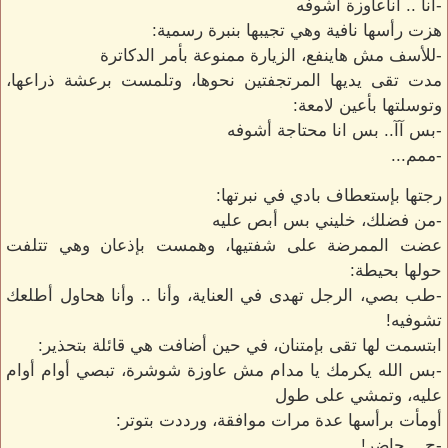
-أنا .. أناعاوزة أشوفه
هزت رأسها نافية وهي تجيبها بنبرة رسمية:
-للأسف مش هاينفع، الزيارة ممنوعة بأمر الدكاترة
مدت تقى يديها المرتجفتين نحوها، وتلمست برعشة ذراعها،
وتوسلتها بأعين لامعة:
-بس آآ.. بس انا محتاجة أشوفه
-ممم...
رجتها بإستعطاف بادي في نبرتها:
-من فضلك، خليني بس أبص عليه
عضت الممرضة على شفتيها، وهمست بإذعان وهي تتلفت
حولها بحيطة:
-طب بصي، الرجل تهدى في العناية، وأنا .. وأنا هحاول أطلعك
تشوفيه!
ابتسمت لها تقى بإمتنان، في حين أضافت هي قائلة بتحذير:
-بس الله يكرمك يا مدام مش عاوزة شوشرة، تبصي أوام أوام
عليه، وتمشي على طول
أومأت برأسها عدة مرات موافقة، ورددت بتوتر:
-ح... حاضر!