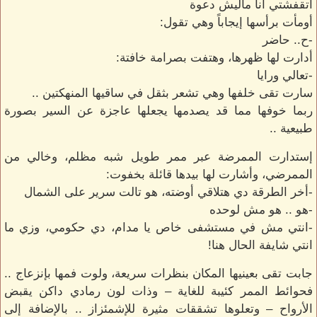
اتقفشتي أنا ماليش دعوة
أومأت برأسها إيجاباً وهي تقول:
-ح.. حاضر
أدارت لها ظهرها، وهتفت بصرامة خافتة:
-تعالي ورايا
سارت تقى خلفها وهي تشعر بثقل في ساقيها المنهكتين ..
ربما خوفها مما قد يصدمها يجعلها عاجزة عن السير بصورة
طبيعية ..
إستدارت الممرضة عبر ممر طويل شبه مظلم، وخالي من
الممرضي، وأشارت لها بيدها قائلة بخفوت:
-أخر الطرقة دي هتلاقي أوضته، هو تالت سرير على الشمال
-هو .. هو مش لوحده
-انتي مش في مستشفى خاص يا مدام، دي حكومي، وزي ما
انتي شايفة الحال هنا!
جابت تقى بعينيها المكان بنظرات سريعة، ولوت فمها بإنزعاج ..
فحوائط الممر كئيبة للغاية – وذات لون رمادي داكن يقبض
الأرواح – وتعلوها تشققات مثيرة للإشمئزاز .. بالإضافة إلى