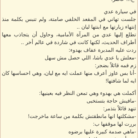
في سيارة عدي
جلست تهاني في المقعد الخلفي صامتة، ولم تنبس بكلمة منذ
إنتهاء زيارتها مع ابنتها ليان ..
تطلع إليها عدي من المرآة الأمامية، وحاول أن يتجاذب معها
أطراف الحديث، لكنها كانت في شاردة في عالم أخر ..
ردت عليه المدبرة عفاف بهدوء:
-معلش يا عدي باشا، اللي حصل مش سهل
زم فمه قائلاً بضجر:
-أنا بس عاوز أعرف منها عملت ايه مع ليان، وهي احساسها كان
ايه لما شافتها!
أكملت هي بهدوء وهي تمعن النظر فيه بعينيها:
-مافيش حاجة بتستخبى
تنهد قائلاً بتذمر:
-مشكلتها انها مانطقتش بكلمة من ساعة ماخرجت!
بررت لها موقفها ب:
-ماهي صدمة كبيرة عليها برضوه