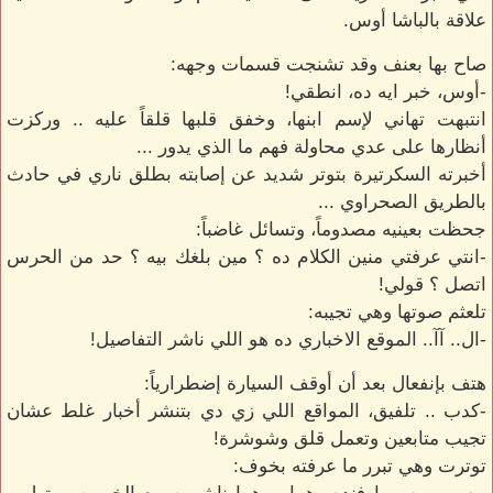
علاقة بالباشا أوس.
صاح بها بعنف وقد تشنجت قسمات وجهه:
-أوس، خبر ايه ده، انطقي!
انتبهت تهاني لإسم ابنها، وخفق قلبها قلقاً عليه .. وركزت
أنظارها على عدي محاولة فهم ما الذي يدور ...
أخبرته السكرتيرة بتوتر شديد عن إصابته بطلق ناري في حادث
بالطريق الصحراوي ...
جحظت بعينيه مصدوماً، وتسائل غاضباً:
-انتي عرفتي منين الكلام ده ؟ مين بلغك بيه ؟ حد من الحرس
اتصل ؟ قولي!
تلعثم صوتها وهي تجيبه:
-ال.. آآ.. الموقع الاخباري ده هو اللي ناشر التفاصيل!
هتف بإنفعال بعد أن أوقف السيارة إضطرارياً:
-كدب .. تلفيق، المواقع اللي زي دي بتنشر أخبار غلط عشان
تجيب متابعين وتعمل قلق وشوشرة!
توترت وهي تبرر ما عرفته بخوف: