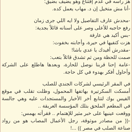
هز رأسه في عدم إقتناع وهو يضيف بضيق:
-أنا مش متخيل إن د. مهاب يعمل كده.
-محدش عارف التفاصيل ولا ايه اللي جرى زمان
رفع حاجبه للأعلى وصر على أسنانه قائلاً بجدية:
-بس أكيد هي عارفة
هزت كتفيها في حيرة، وأجابته بخفوت:
-مقدرش أفيدك يا عدي باشا!
صمت للحظة ومن ثم تشدق قائلاً بتعب:
-عامة إحنا قربنا نوصل للحارة، وبعدها هاطلع على الشركة
وأحاول أفكر بهدوء في كل حاجة.
في المقر الرئيسي لشركات الجندي للصلب
أمسكت السكرتيرة بهاتفها المحمول، وظلت تقلب في موقع
الفيس بوك لتتابع أخر الأخبار والمستجدات عليه وهي جالسة
في المطعم الملحق بتلك المؤسسة العريقة ..
ووقعت عينيها على خبر مثير للإهتمام .. فقرأته بهمس:
-(( من مصادر موثوقة، رجل الأعمال المصاب هو من رواد
صناعة الصلب في مصر )) ...!