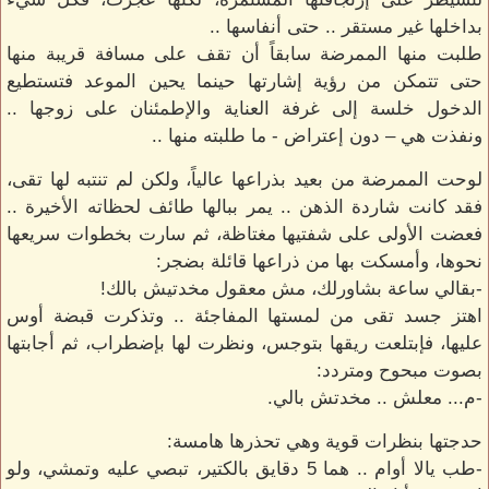
بداخلها غير مستقر .. حتى أنفاسها ..
طلبت منها الممرضة سابقاً أن تقف على مسافة قريبة منها
حتى تتمكن من رؤية إشارتها حينما يحين الموعد فتستطيع
الدخول خلسة إلى غرفة العناية والإطمئنان على زوجها ..
ونفذت هي – دون إعتراض - ما طلبته منها ..
لوحت الممرضة من بعيد بذراعها عالياً، ولكن لم تنتبه لها تقى،
فقد كانت شاردة الذهن .. يمر ببالها طائف لحظاته الأخيرة ..
فعضت الأولى على شفتيها مغتاظة، ثم سارت بخطوات سريعها
نحوها، وأمسكت بها من ذراعها قائلة بضجر:
-بقالي ساعة بشاورلك، مش معقول مخدتيش بالك!
اهتز جسد تقى من لمستها المفاجئة .. وتذكرت قبضة أوس
عليها، فإبتلعت ريقها بتوجس، ونظرت لها بإضطراب، ثم أجابتها
بصوت مبحوح ومتردد:
-م... معلش .. مخدتش بالي.
حدجتها بنظرات قوية وهي تحذرها هامسة:
-طب يالا أوام .. هما 5 دقايق بالكتير، تبصي عليه وتمشي، ولو