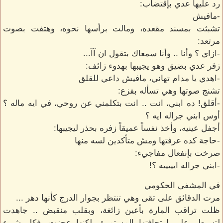
رد عليها عدي بإقتضاب:
-مافيش
تشبثت بمسند مقعده، ومالت برأسها نحوه، وهتفت بصوت
مرتعد:
-ازاي ؟ وأنا .. وأنا سمعاك بتقول ان آآ...
زفر عدي بضيق وهو يجيبها بهدوء زائف:
-اهدي يا مدام تهاني، مافيش داعي للقلق
تشنج صوتها وهي تسأله بفزع:
-أقلق! ده ابني، انت .. انت بتكلمني عن روحي، في ايه ماله ؟
أوس ابني جراله ايه ؟
أجفل عينيه، وأخذ نفساً عميقاً زفره بحذر ليجيبها:
-حاجة كده عرفتها ومش متأكدين لسه منها
صرخت بإنفعال مفاجيء:
-ابني جراله ايييييه ؟!
في المشفى الحكومي
مرت الدقائق على تقى وهي تنتظر بجوار الدرج كأنها دهر ...
ظلت تراقب المارة بأعين زائغة، وبقلب منقبض .. جاهدت
لتسيطر على إرتجافتها المستمرة، لكنها عجزت، فكل شيء