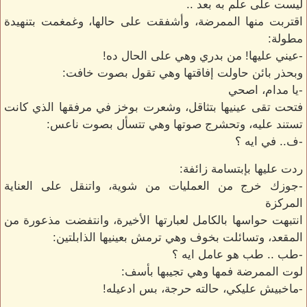
ليست على علم به بعد ..
اقتربت منها الممرضة، وأشفقت على حالها، وغمغمت بتنهيدة
مطولة:
-عيني عليها! من بدري وهي على الحال ده!
وبحذر بائن حاولت إفاقتها وهي تقول بصوت خافت:
-يا مدام، اصحي
فتحت تقى عينيها بتثاقل، وشعرت بوخز في مرفقها الذي كانت
تستند عليه، وتحشرج صوتها وهي تتسأل بصوت ناعس:
-ف.. في ايه ؟
ردت عليها بإبتسامة زائفة:
-جوزك خرج من العمليات من شوية، واتنقل على العناية
المركزة
انتبهت حواسها بالكامل لعبارتها الأخيرة، وانتفضت مذعورة من
المقعد، وتسائلت بخوف وهي ترمش بعينيها الذابلتين:
-طب .. طب هو عامل ايه ؟
لوت الممرضة فمها وهي تجيبها بأسف:
-ماخبيش عليكي، حالته حرجة، بس ادعيله!