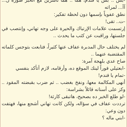
-بس .. بس يا فندم، هما .. هما ناشرين مع الخبر صورة ل...
آآ... لمراته
نطق عفوياً بإسمها دون لحظة تفكير:
-ت.. تقى!
إرتسمت علامات الإرتباك والحيرة على وجه تهاني، وإنتصب في
جلستها، وراقبت عن كثب ما يحدث ..
لم يختلف حال المدبرة عفاف عنها كثيراً، فتابعت بتوجس كلماته
المقتضبة عنهما ..
صاح عدي بلهجة آمرة:
-ابعتيلي فوراً لينك الموقع ده، وأرقامه، لازم أتأكد بنفسي
-تمام يا فندم!
أنهى المكالمة معها، ونفخ بغضب .. ثم ضرب بقبضته المقود ..
وكز على أسنانه قائلاً بشراسة:
-لو طلع الخبر ده بصحيح، هاتبقى كارثة!
ترددت عفاف في سؤاله، ولكن كانت تهاني أشجع منها، فهتفت
دون وعي:
-ابني ماله ؟