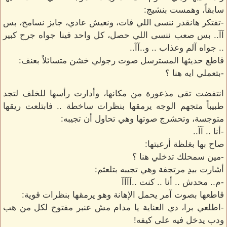
سابقاً، وهمست بنشيج:
-تفتكر هانقدر ننسى اللي فات، ونعيش عادي، جايز نسامح، بس
آآ.. بس صعب ننسى اللي حصل، كل واحد فينا جواه جرح كبير
.. جواه آلم وعذاب .. و..آآ..
قاطع حديثها المسترسل صوت رجولي خشن متسائلاً بعنف:
-بتعملي ايه هنا ؟
انتفضت تقى مذعورة من مكانها، وأدارت رأسها للخلف لتجد
طبيباً متجهم الوجه يرمقها بنظرات ساخطة .. فابتلعت ريقها
متوجسة، وتحشرج صوتها وهي تحاول أن تجيبه:
-أنا .. آآ..
صاح بها بغلظة أرعبتها:
-مين سمحلك تدخلي هنا ؟
أشارت بيدِ مرتجفة وهي تجيبه بتلعثم:
-م.. محدش .. أنا .. كنت ..آآآآ
قاطعها بصوت آمر يحمل الإهانة وهو يرمقها بنظرات قوية:
-اطلعي برا، دي العناية يا مدام مش عنبر مفتوح لكل من هب
ودب يدخل فيه على كيفه!