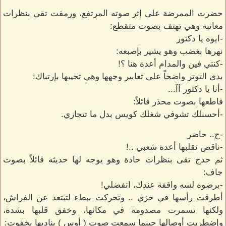
حضرت الممرضة على إثر صوته المرتفع، ورمقت تقى بنظرات
معاتبة وهي تهتف بصوت متقطع:
-ايوه يا دكتور
نهرها بغضب وهو يشير بإصبعه:
-كنتي فين والمدام أعدة هنا ؟!
بدى التوتر واضحاً على تعابير وجهها وهي تجيبها بإرتباك:
-أنا يا دكتور آآ...
قاطعها بصوت محذر قائلاً:
-أحسنلك تشوفي شغلك كويس بدل ما تتجازي.
-ح.. حاضر
-ناقص نقلبها أعدة شعبي ..!
ثم حدج تقى بنظرات حادة وهو يوجه لها حديثه قائلاً بصوت
جاف:
-برضوه لسه واقفة عندك، اتفضلي!
أطرقت رأسها في خزي .. وتحركت ببطء لتبتعد عن الفراش،
ولكنها تسمرت مصدومة في مكانها، وخفق قلبها بشدة،
وإضطربت أوصالها حينما سمعت صوت ( أوس ) يناديها بخفوت: