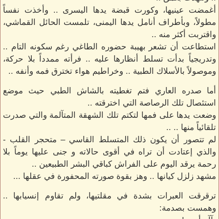
أغمضت عينيها، وكورت قبضة يدها اليسرى .. وأخذت نفساً
مطولاً، وبأطراف أنامل يدها اليمنى، تلمست الحائل القماشي،
واقتربت أكثر منه ..
استطاعت أن تشعر بهيبة حضوره الطاغي رغم سكونه التام ..
وتدريجياً بدأت تسلط أنظارها عليه .. فرأته ممدداً بلا حركة،
وموصولاً بالأسلاك الطبية .. وخراطيم هواء تخترق فمه وأنفه ..
أما صدره العاري فتم تغطيته بالشاش الطبي حيث موضع
استئصال تلك الرصاصة التي اخترقته ..
وضعت يدها على فمها لتكتم تلك الشهقة المتآلمة والتي صدرت
تلقائياً منها .. ..
لم تتصور أن يكون ذلك المتسلط القاسي – متحجر القلب -
والذي إعتادت أن تراه في أقوى حالاته و جنى عليها يوماً بلا
رحمة يرقد اليوم على الفراش كباقي البشر الطبيعين ..
مشهد زلزل كيانها .. وهز بقوة صورته المحفورة في عقلها ...
ترقرقت العبرات بشدة في مقلتيها، ولم تقاوم إنسيابها ..
وهمست بصدمة: