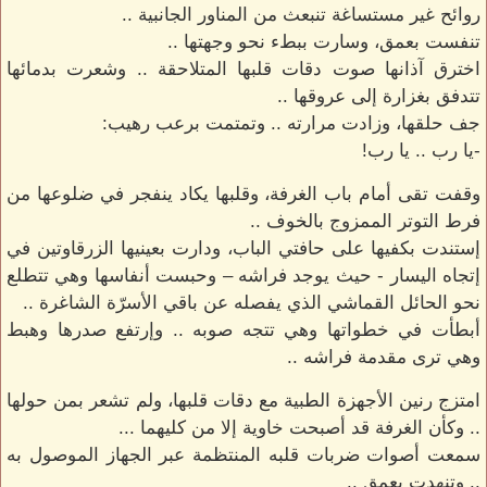
روائح غير مستساغة تنبعث من المناور الجانبية ..
تنفست بعمق، وسارت ببطء نحو وجهتها ..
اخترق آذانها صوت دقات قلبها المتلاحقة .. وشعرت بدمائها
تتدفق بغزارة إلى عروقها ..
جف حلقها، وزادت مرارته .. وتمتمت برعب رهيب:
-يا رب .. يا رب!
وقفت تقى أمام باب الغرفة، وقلبها يكاد ينفجر في ضلوعها من
فرط التوتر الممزوج بالخوف ..
إستندت بكفيها على حافتي الباب، ودارت بعينيها الزرقاوتين في
إتجاه اليسار - حيث يوجد فراشه – وحبست أنفاسها وهي تتطلع
نحو الحائل القماشي الذي يفصله عن باقي الأسرّة الشاغرة ..
أبطأت في خطواتها وهي تتجه صوبه .. وإرتفع صدرها وهبط
وهي ترى مقدمة فراشه ..
امتزج رنين الأجهزة الطبية مع دقات قلبها، ولم تشعر بمن حولها
.. وكأن الغرفة قد أصبحت خاوية إلا من كليهما ...
سمعت أصوات ضربات قلبه المنتظمة عبر الجهاز الموصول به
.. وتنهدت بعمق ..