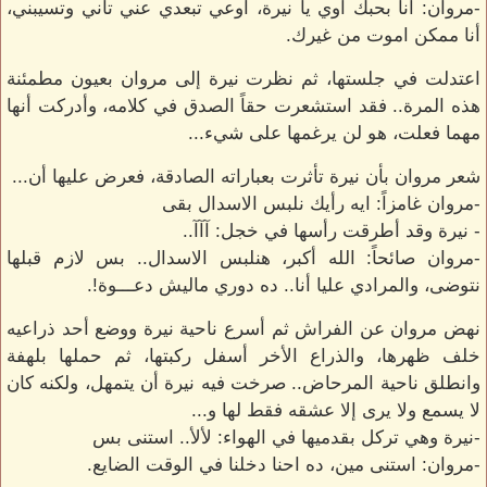
-مروان: أنا بحبك أوي يا نيرة، أوعي تبعدي عني تاني وتسيبني،
أنا ممكن اموت من غيرك.
اعتدلت في جلستها، ثم نظرت نيرة إلى مروان بعيون مطمئنة
هذه المرة.. فقد استشعرت حقاً الصدق في كلامه، وأدركت أنها
مهما فعلت، هو لن يرغمها على شيء...
شعر مروان بأن نيرة تأثرت بعباراته الصادقة، فعرض عليها أن...
-مروان غامزاً: ايه رأيك نلبس الاسدال بقى
- نيرة وقد أطرقت رأسها في خجل: آآآ..
-مروان صائحاً: الله أكبر، هنلبس الاسدال.. بس لازم قبلها
نتوضى، والمرادي عليا أنا.. ده دوري ماليش دعـــوة!.
نهض مروان عن الفراش ثم أسرع ناحية نيرة ووضع أحد ذراعيه
خلف ظهرها، والذراع الأخر أسفل ركبتها، ثم حملها بلهفة
وانطلق ناحية المرحاض.. صرخت فيه نيرة أن يتمهل، ولكنه كان
لا يسمع ولا يرى إلا عشقه فقط لها و...
-نيرة وهي تركل بقدميها في الهواء: لألأ.. استنى بس
-مروان: استنى مين، ده احنا دخلنا في الوقت الضايع.