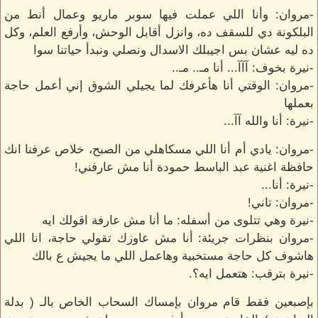
-مروان: وأنا اللي عملت فيها سوبر ماريو وعمال أنط من
البلكونة دي للسقف ده، وانزل أقابل الوحش، وأرفع العلم، وكل
ده ليه عشان بس اجيبلك الاسدال ونصلي ونبدأ حياتنا سوا
-نيرة بخوف: آآآ... أنا مـ.. مـ..
-مروان: الوقتي أنا هأعرفك لما يجيلي الشوق إني أعمل حاجة
بعملها
-نيرة: أنا والله آآ...
-مروان: يادي أم أنا اللي مسكاهلي من الصبح، خلاص عرفنا انك
حافظة اغنية عبد الباسط حمودة أنا مش عارفني!
-نيرة: أنا...
-مروان: تاني!
-نيرة وهي تتلوى من أسفله: ما أنا مش عارفة اقولك ايه
-مروان بنظرات جريئة: أنا مش عاوزك تقولي حاجة، انا اللي
هاشوف كل حاجة مستخبية وهاعمل اللي ما يجيش ع بالك
-نيرة بترقب: هتعمل ايه؟.
بإصبعين فقط قام مروان بإمساك السحاب الخاص بالـ ( بدلة