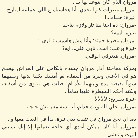
مروان الذي كان يتوعد لها بـ...
-مروان بنظرات كلها تحدي: أنا هحاسبك ع اللي عملتيه امبارح
-نيرة: هـــاه...!
-مروان: ده احنا بينا تار ولازم يتاخد
-نيرة: ايييه؟
-مروان بنظرة خبيثة: وأنا مش هاسيب تــاري..!
-نيرة برعب: انت.. ناوي على.. ايه؟
-مروان: هتعرفي الوقتي.
بحركة مفاجئة أدار مروان جسده بالكامل على الفراش ليصبح
هو في الأعلى ونيرة من أسفله، ثم أمسك بكلتا يديها وضمهما
سوياً بقبضة يده وثبتهما للأمـام، ظلت هي تتلوى من أسفله،
ولكنه أحكم السيطرة عليها تماماً..
-نيرة بصريخ: لألألألأ
-مروان: خلي الصويت قدام، أنا لسه معملتش حاجة.
بعد ان نجح مروان في تثبيت يدي نيرة، بدأ في العبث معها و..
-مروان: أنا كان ممكن أعدي أي حاجة تعمليها إلا إنك تسيبي
البيت وتمشي