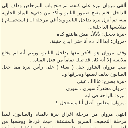
ألقى مروان نيرة على كتفه، ثم فتح باب المرحاض ودلف إلى
الداخل، قام بفتح صنبور البانيو وتأكد من دفيء المياه الجارية
منه، ثم أنزل نيرة بداخل البانيو وبدأ في مرحلة الـ ( استحمــام )
بملابسها الداخلية...
-نيرة بخجل: لألألأ.. مش هاينفع كده
-مروان: ابداااا.. ده أنا حتى ايدي حنينة.
وقف مروان هو الأخر معها بداخل البانيو، ورغم أنه لم يخلع
ملابسه إلا أنه كان قد تبلل تماماً من فعل المياه...
صب مروان الشاور جيل ( بغباء ) على رأس نيرة مما جعل
الصابون يدلف لعينيها ويحرقها و..
-نيرة بصرخ: عااااا.. عيني
-مروان معتذراً: سوري.. سوري
-نيرة: بالراحة في ايه
-مروان: معلش، أصل أنا مستعجل..!.
انتهى مروان من مرحلة اغراق نيرة بالمياه والصابون، ليبدأ
مرحلة التجفيف السريع بالمنشفة، حيث فردها ووضعها من