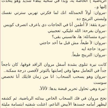
الرياضية ) الخاصة به، وبدأ في سحبه ببطء شديد وهو يتحدث
إليها و..
-مروان: أولاً الحمدلله انك لما فكرتي تهربي سترتي نفسك
ولبستي الترينج ده
-نيرة بثقة: لأ أطمن أنا في الحاجات دي باعرف اتصرف كويس
-مروان بفرحة: الله عليكي، تعجبيني
-نيرة متسائلة: ها، هاتسبني بقى؟
-مروان: لأ طبعاً، مش قبل ما أخد حاجتي
-نيرة: حاجة ايه
-مروان: الترينج طبعاً.
كانت نيرة تتلوى بشدة أسفل مروان الراقد فوقها، كان ناجحاً
جداً في التعامل معها وفي إصابتها بالتوتر لأقصى درجة ممكنة..
-مروان وهو يسحب السحاب: انا من زمان قايلك أنا تخصص
سوست
-نيرة وهي تحاول تحرير قبضة يدها: لألألأ.
نجح مروان في فك السحاب الخاص ببدلته الرياضية، ثم كشفه
ليظهر أمامه جسدها الأبيض الناعم، اعتلت شفتيه ابتسامة مليئة