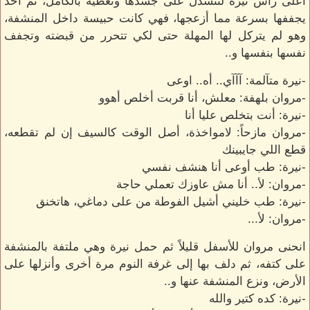
أعلى رأس نيرة لتنسدل على جسدها وتغطيه بالكامل، ثم أخذ
يجففها بسرعة مما أزعجها، فهي كانت حبيسة داخل المنشفة،
وهو لم يتركل لها المهلة حتى لكي تتحرر من قبضته وتجفف
نفسها بنفسها و..
-نيرة متآلمة: آآآي.. أه.. اوعى
-مروان بلهفة: معلش، أنا قربت أخلص أهوو
-نيرة: أنت بتخلص عليا أنا
-مروان مازحاً: لامواخذة، أصل الوقت كالسيف إن لم تقطعه،
قطع اللي جايبينك
-نيرة: طب أوعى أنا هنشف نفسي
-مروان: لأ.. أنا مش عاوزك تعملي حاجة
-نيرة: طب خليني أشيل الفوطة من على دماغي، هاتخنق
-مروان: لأ...
انحنى مروان للأسفل قليلاً ثم حمل نيرة وهي ملتفة بالمنشفة
على كتفه، ثم دلف بها إلى غرفة النوم مرة أخرى وأنزلها على
الأرض، ونزع المنشفة عنها و..
-نيرة: كده كتير والله