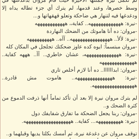
لم تكمل نيرة جملتها الأخيرة حيث قام مروان بدغدغتها في
وسط خصرها، وعند قدمها، لم يترك أي جزء تطاله يداه إلا
ودغدغها فيه لتنهار هي ضاحكة وتعلو قهقهاتها و...
-نيرة: هههههههههههههه.. كفاية،، ههههههههههههه
-مروان: ده أنا هاموتك من الضحك النهاردة
-نيرة: لألأ.. ههههههههههههههههه.. آآه.. ههههههههههه
-مروان مبتسماً: ايوه كده عاوز ضحكتك تجلجل في المكان كله
-نيرة: ههههههههههههههه، عشان خاطري.. آآ.. هههه كفاية..
ههههههههههههههه
-مروان: ابداااااا.. ده أنا لازم أخلص تاري
-نيرة: هههههههههههههههه.. هاموت مش قادرة..
هههههههههههههههههه.
لم يترك مروان نيرة إلا بعد أن تأكد تماماً أنها ذرفت الدموع من
كثرة الضحك و..
-مروان: ربنا يجعل الضحكة ما تفارق شفايفك دول
-نيرة: ههههههههههه... كفاية.. هههههههههههههههههههه.
توقف مروان عن دغدغة نيرة، ثم أمسك بكلتا يديها وقبلهما و..