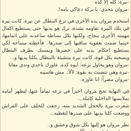
-نيرة: كله إلا كده
-مروان بتحدي: يا بركة دعاكي يامه!.
استخدم مروان يده الأخرى في نزع البنطال عن نيرة، كانت نيرة
في تلك المرة تقاومه بشدة، ترك هو يديها حتى يستطيع اكمال
مهمته الأخرى بنجاح، ولكنها بكل بساطة ساعدته على اتمامها،
حينما ضمت بعفوية ساقيها إلى صدرها.. فأعطته مساحة لكي
يستطيع احكام يديه على خصرها ويمسك بطرف البنطال
ويسحبه بكل قوة، كانت نيرة متشبثة بالبنطال بكلتا يديها و...
-مروان وهو يحاول نزعه: ايوه كده، عاوزك تاخدي وتدي معايا
-نيرة وهي تتضبث به بقوة: لألأ.. مش هاسيبه
-مروان مصراً: انا عاوزه.
في النهاية نجح مروان اخيراً في نزعه تماماً عنها، لتظهر أمامه
بملابسها الداخلية كاملة...
شعرت نيرة بالخجل الشديد منه، زحفت للخلف على الفراش
ووضعت كلتا يديها على صدرها لتغطيه...
نظر مروان هو إليها بكل شوق وعشق و..