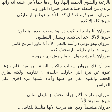
بالرغبة والشوق الحميم إليها، وما زادها جمالاً في عينيه أنه رأئها
ترتدي من أسفله حمالة صدر حمراء اللون و...
-مروان: مش قولتلك قبل كده الأحمر هيطلع نار عليكي
-نيرة: كله إلا كده.
-مروان: أنا هاخد الجاكيت ده، وهاسحب بعده البنطلون
-نيرة: لألألأ.. خد الجاكيت، وسيبلي البنطلون
-مروان وهو يوميء رأسه بالنفي: لأ.. أنا عاوز الترينج كامل
-نيرة: حــرام عليك، مايصحش كده
-مروان: يا مزة دخول الحمام مش زي خروجه.
بعد أن فك مروان سحاب جاكيت البدلة الرياضية، قام بنزعه
عنوة عن نيرة التي حاولت جاهدة أن تقاومه، ولكنه لفارق
الحجم والقوة، تغل هو عليها وأعاد تثبيتها مرة اخرى على
الفراش.
-مروان بنظرات أكثر جرأة: نخش ع الليفل التاني
-نيرة بصدمة: لألأ
-مروان مبتسماً: ودي اهم مرحلة لأنها هتأهلنا للفاينال..