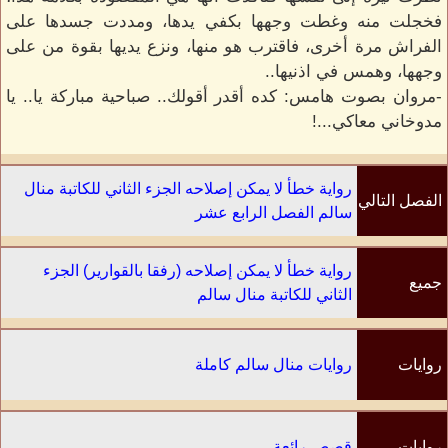
فخجلت منه وغطت وجهها بكفي يدها، ومددت جسدها على
الفراش مرة أخرى، فاقترب هو منها، ونزع يديها بقوة من على
وجهها، وهمس في اذنيها..
-مروان بصوت هامس: كده أقدر أقولك.. صباحية مباركة يا.. يا
مدوخاني معاكي...!
رواية خطأ لا يمكن إصلاحه الجزء الثاني للكاتبة منال
الفصل التالي
سالم الفصل الرابع عشر
رواية خطأ لا يمكن إصلاحه (رفقا بالقوارير) الجزء
جميع
الثاني للكاتبة منال سالم
الفصول
روايات
روايات منال سالم كاملة
الكاتب
روايات
قصص رائعة