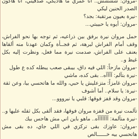
-مروان: شششش.. أنا عمري ما هأذيكي، صدقيني، أنا هاكون
الصدر الحنين ليكي
-نيرة بعيون مرتقبة: بجد؟
-مروان: أيوه يا حبيبتي...
حمل مروان نيرة برفق بين ذراعيه، ثم توجه بها نحو الفراش،
وقف أمام الفراش لبرهة، ثم فجــأة وكمان عهدنا منه ألقاها
بعنف على الفراش، صدمت نيرة مما فعل، ونظرت إليه بكل
غيظ و..
-مروان مازحاً: اللي فيه داق، بيبقى صعب يبطله كده ع طول
-نيرة بتآلم: آآآآه.. بقى كده، ماشي
-مروان غامزاً: متزعليش يا حبي، والله ما هاتحسي بيا، وعن ثقة
-نيرة: يا سلام.. أما أشوف
-مروان وقد قفز فوقها: قلبي يا نيرووو...
تآلمت نيرة من قفزة مروان فوقها، فقد ألقى بكل ثقله عليها و..
-نيرة متآلمة: آآآآآآآه.. ماهو باين اني مش هاحس بيك
-مروان: عاوزك بقى تركزي في اللي جاي، ده بقى مش
هاتحسي بيه خــــــالص