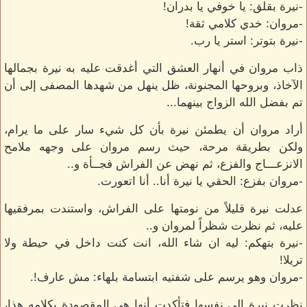
-نيرة بقلق: يا خوفي يا بدران!
-مروان: خدي كلامي ثقة!
-نيرة بتوتر: استر يا رب.
ذاب مروان في أنهار العشق التي أغدقت عليه به نيرة بجمالها
الآخاذ، وبروحها المجنونة، ظل ينهل من شهدها المصفى إلى أن
تم بفضل الله الزواج بينهما...
أراد مروان أن يطمئن نيرة بأن كل شيء سار على ما يرام،
ولكن بطريقة مرحة، حيث رسم مروان على وجهه ملامح
الانزعـــاج والفزع، ثم نهض عن الفراش فجــأة و..
-مروان بفزع: الحقي يا نيرة أنا.. أنا اتعورت.
عدلت نيرة قليلاً من نومتها على الفراش، واستندت بمرفقيها
عليه، ثم نظرت شظراً لمروان و..
-نيرة بتهكم: ليه ان شاء الله، انت كنت داخل في حيطة ولا
تريلا!
-مروان وهو يرسم على شفتيه ابتسامة بلهاء: مش عارف!.
نظرت نيرة إلى نفسها فتأكدت أنها هي المقصودة بكلامه هذا،