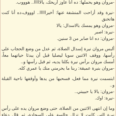
-مروان وهو يحملها: ده أنا عاوز أريحك، يالااااا.. هوووب.
-نيرة وقد أزاحت المنشفة عنها: أخيرااااا.. اوووف،ده أنا كنت
هاتخنق
-مروان وهو يمسك بالاسدال: يالا
-نيرة: اصبر
-مروان: ده انا صابر من 3 سنين.
ألبس مروان نيرة إسدال الصلاة، ثم عدل من وضع الحجاب على
رأسها، ووقف الاثنين سويا ليصليا قبل أن يبدئا حياتهما معاً،
أمسك مروان برأس نيرة بكلتا يديه، ثم قبل رأسها و..
-مروان بنبرة عميقة: ربنا ما يحرمني منك يا عمري كله.
ابتسمت نيرة مما فعل، فسحبها من يدها وأوقفها ناحية القبلة
و..
-مروان: يالا يا حبيبتي..
-نيرة: اوك.
وما إن انتهى الاثنين من الصلاة، حتى وضع مروان يده على رأس
نيرة التي كانت لا تزال جالسة على السجادة، ثم قال دعاء