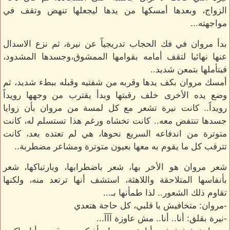
الزواج، وبعدها أمسكها من يدها ليجعلها تنهض وتقف في
مواجهته...
بدأ مروان في فك الحجاب تدريجياً عن نيرة، ثم نزع الاسدال
عنها نهائيا لتقف أمامه بقوامها الممشوق،وجسدها المشدود،
فيتأملها بتمعن شديد..
أمسك مروان بكف يدها وقربه من شفتيه وقبله ببطء شديد، ثم
وضع يده الأخرى خلف رقبتها وبدأ يقترب من وجهها رويداً
رويداً.. كانت نيرة تشعر مع كل لمسة من مروان بأن زوايا
جسدها تنتفض معه.. كانت تخشاه ورغم هذا تستسلم له، كانت
متوترة من اندفاعه السريع نحوها، هي لم تعتده بعد، كانت
تترقب كل ما يقوم به معها بعيون متوترة ومشاعر مضطربة..
شعر مروان هو الأخر بها، شعر باضطرابها، وبارتباكها، شعر
بأنفاسها المتلاحقة واللاهثة، استشف أنها ترتعد منه، ولكنها
تقاوم ذلك الشعور.. لذا طمأنها بـ...
-مروان: متخافيش يا قلبي، كل حاجة هتعدي
-نيرة بقلق: أنا.. أنا.. مش عاوزة آآآ...