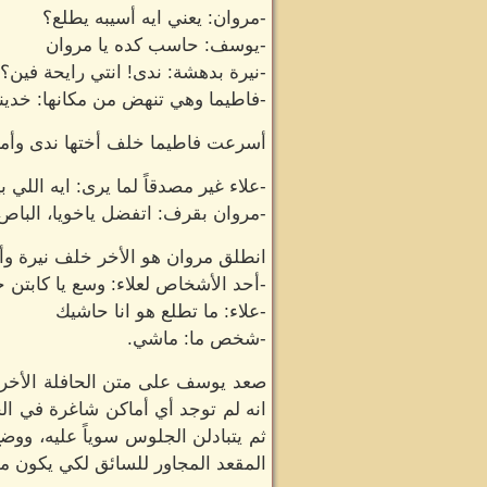
-مروان: يعني ايه أسيبه يطلع؟
-يوسف: حاسب كده يا مروان
-نيرة بدهشة: ندى! انتي رايحة فين؟
-فاطيما وهي تنهض من مكانها: خدين
أسرعت فاطيما خلف أختها ندى وأمسك
-علاء غير مصدقاً لما يرى: ايه اللي
-مروان بقرف: اتفضل ياخويا، الباص 
انطلق مروان هو الأخر خلف نيرة وأختي
-أحد الأشخاص لعلاء: وسع يا كابتن خ
-علاء: ما تطلع هو انا حاشيك
-شخص ما: ماشي.
صعد يوسف على متن الحافلة الأخرى –
انه لم توجد أي أماكن شاغرة في ال
ثم يتبادلن الجلوس سوياً عليه، وو
المقعد المجاور للسائق لكي يكون مقا