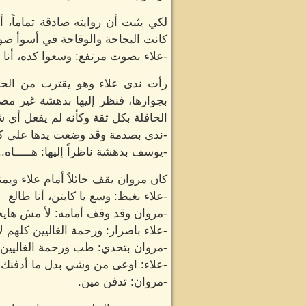
لكي يثبت أن روايته صادقة تماماً، 
كانت البجاحة والوقاحة في أسوأ ص
-علاء بصوت مرتفع: وسعوا كده، أنا 
رأت ندى علاء وهو يقترب من الحاف
بجوارها، فنظر إليها بدهشة غير مص
الحافلة بكل ثقة وكأنه لم يفعل أي 
-ندى بصدمة وقد وضعت يدها على ك
-يوسف بدهشة ناظراً إليها: هـــــاه.. ا
كان مروان يقف حائلاً أمام علاء ويمن
-علاء بغيظ: وسع يا كابتن، أنا طالع
-مروان وقد وقف أمامه: لأ مش ها
-علاء باصرار: ورحمة الغاليين كلهم ل
-مروان بتحدي: طب ورحمة الغاليين 
-علاء: اوعى من وشي بدل ما أدفنك 
-مروان: تدفن مين.