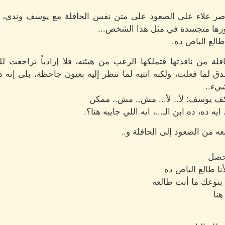
أصر علاء على الصعود على متن نفس الحافلة مع يوسف وندى، مدعي
ورها متجسدة في مثل هذا الشخص...
طالع الباص ده.
لة من نافذتها فتملكها الرعب من هيئته، فلا إرادياً تراجع
دق لما فعلت، ولكنه انتبه لما تنظر إليه بعيون جاحظة، بلى إنه
شيء..
ف يوسف: لأ.. لأ... مش.. مش.. ممكن
يه ده، ده ابن الـ...، ايه اللي جايبه هنا؟.
عه من الصعود إلى الحافلة و..
يحصل
أنا طالع الباص ده
بتوعك ما أنت طالعه
هنا