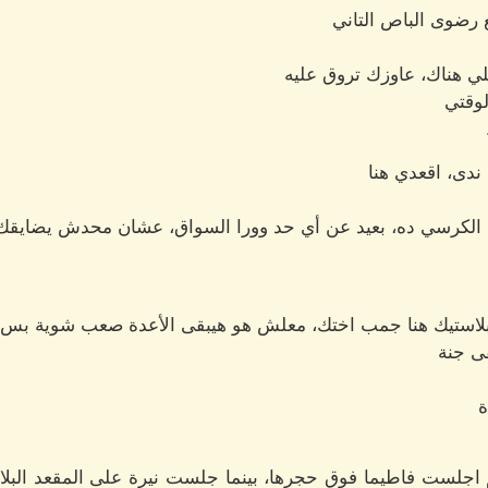
رضوى الباص التاني
 هناك، عاوزك تروق عليه
لوقتي
ندى، اقعدي هنا
 ع الكرسي ده، بعيد عن أي حد وورا السواق، عشان محدش يضايقك
لاستيك هنا جمب اختك، معلش هو هيبقى الأعدة صعب شوية بس اه
قى جنة
ة
اجلست فاطيما فوق حجرها، بينما جلست نيرة على المقعد البلاس