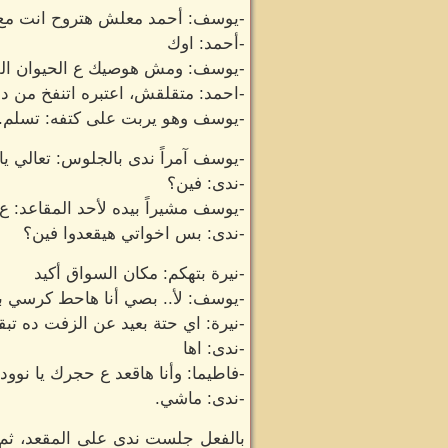
-يوسف: أحمد معلش هتروح انت مع 
-أحمد: اوك
-يوسف: ومش هوصيك ع الحيوان اللي
-احمد: متقلقش، اعتبره اتنفخ من د
-يوسف وهو يربت على كتفه: تسلم.
-يوسف آمراً ندى بالجلوس: تعالي يا 
-ندى: فين؟
-يوسف مشيراً بيده لأحد المقاعد:
-ندى: بس اخواتي هيقعدوا فين؟
-نيرة بتهكم: مكان السواق أكيد
-يوسف: لأ.. بصي أنا هاحط كرسي ب
-نيرة: اي حتة بعيد عن الزفت ده تب
-ندى: اها
-فاطيما: وأنا هاقعد ع حجرك يا نوود
-ندى: ماشي.
بالفعل جلست ندى على المقعد، ثم 