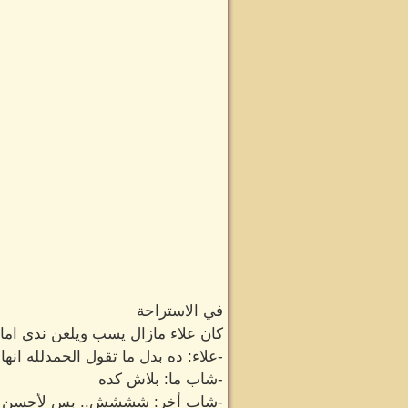
في الاستراحة
كان علاء مازال يسب ويلعن ندى اما
-علاء: ده بدل ما تقول الحمدلله انه
-شاب ما: بلاش كده
-شاب أخر: شششش.. بس لأحسن ا