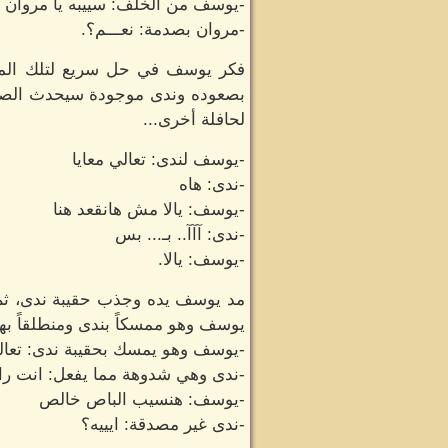
-يوسف من الخلف: سييبه يا مروان 
-مروان بصدمة: نعـــم؟.
فكر يوسف في حل سريع لتلك المع
بصعوده وندى موجودة سيحدث الصدام ل
لحافلة أخرى...
-يوسف لندى: تعالي معايا
-ندى: هاه
-يوسف: يالا مش هانقعد هنا
-ندى: آآآ.. بـ... بس
-يوسف: يالا.
مد يوسف يده وجذب حقيبة ندى، ثم أ
يوسف وهو ممسكاً بندى ومنطلقاً بها
-يوسف وهو يمسك بحقيبة ندى: تعالي
-ندى وهي شدوهة مما يفعل: انت را
-يوسف: هنسيب الباص خالص
-ندى غير مصدقة: ايييه؟