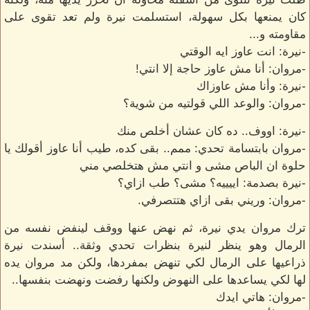
كان يمنعها بكل سهولة، استسلمت نيرة ولم تعد تقوى على
مقاومته و...
-نيرة: انت عاوز ايه الوقتي
-مروان: أنا مش عاوز حاجة إلا انتي!
-نيرة: وأنا مش عاوزاك
-مروان: والوعد اللي قولتيه من شوية؟
-نيرة: اووف.. ده كان عشان أخلص منك
-مروان بابتسامة تحدي: ممم.. بقى كده، طيب أنا عاوز أقولك يا
حلوة ان الباص مشى و انتي مش هتخلصي مني
-نيرة بصدمة: اييييه؟ مشى؟ طب ازاي؟
-مروان: وريني بقى ازاي هتتصرفي.
ترك مروان يدي نيرة، ثم نهض عنها ووقف لينفض نفسه من
الرمال وهو ينظر لنيرة بنظرات تحدي وثقة.. أسندت نيرة
ذراعيها على الرمال لكي تنهض بمفردها، ولكن مد مروان يده
لها لكي يساعدها على النهوض ولكنها رفضت ونهضت بنفسها..
-مروان: هاتي ايدك