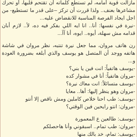
مازالت قوية أمامه، لم تستطع كلماته أن تقتحم قلبها، أو تحرك
مشاعرها بعنف.. ولذا قررت أن تركز –على قدر ما تستطيع- من
اجل ايجاد الفرصة المناسبة للانقضاض عليه...
-نيرة في نفسها: أنا.. انا ايه اللي بفكر فيه ده، لأ.. لازم أبان
قدامه مش سهلة، أيوه.. ايوه، أنا آآ...
رن هاتف مروان، مما جعل نيرة تنتبه، نظر مروان في شاشة
هاتفه ووجد أن المتصل هو يوسف والذي أبلغه بضرورة العودة
و...
-يوسف هاتفياً: انت فين يا بني؟
-مروان هاتفياً: أنا في مشوار كده
-يوسف متسائلاً: انت معاك نيرة؟
-مروان وهو ينظر إليها: أها.. معايا
-يوسف: طب احنا خلاص كاملين ومش ناقص إلا أنتو
-مروان: انتو رايحين فين الوقتي؟
-يوسف: طالعين ع المعمورة
-مروان: طب تمام.. اسبقوني وأنا هاحصلكم
-يوسف: تمام، خد بالك منها