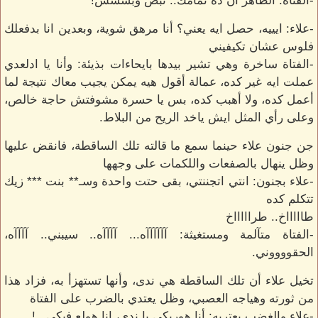
-الفتاة: الظاهر ان ده تمامك.. تبص وبسسس!
-علاء: ايييه، حصل ايه يعني؟ أنا مرهق شوية، وبعدين انا بدفعلك
فلوس عشان تكيفيني
-الفتاة ساخرة وهي تشير بيدها بايحاءات بذيئة: وأنا يا ادلعدي
عملت ايه غير كده، عمالة أقول هيه يمكن يجيب معاك نتيجة لما
أعمل كده، ولا أهبب كده، بس يا حسرة مشوفتش حاجة خالص،
وعلى رأي المثل ايش ياخد الريح من البلاط.
جن جنون علاء حينما سمع ما قالته تلك الساقطة، فانقض عليها
وظل ينهال بالصفعات واللكمات على وجهها
-علاء بجنون: انتي اتجننتي، بقى حتت واحدة وسـ** بنت *** زيك
تتكلم كده
طاااااخ.. طراااااخ
-الفتاة متآلمة ومستغيثة: آآآآآآه... آآآآه.. سيبني.. آآآآه،
الحقووووني.
تخيل علاء أن تلك الساقطة هي ندى، وأنها تستهزأ به، فزاد هذا
من ثورته وهياجه العصبي، وظل يعتدي بالضرب على الفتاة
-علاء والغضب يعتريه: أنا هوريكي يا ندى، انا هولع فيكي...!