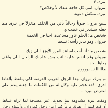
-نيرة: لأ
-مروان: انتي كل حاجة عندك لأ وخلاص؟
-نيرة: ملكش دعوة.
سمع مروان صوتاً رجالياً يأتي من الخلف متغزلاً في نيرة، مما
جعله يستدير في غضب و..
-شخص ما: الحلو عاوز مساعدة، احنا في الخدمة
-مروان وهو يدير رأسه: نـــعم!
-شخص ما: أنا أحب اساعد المزز الأوزز اللي زيك
-مروان وقد انقض عليه: انت مش عاجبك الراجل اللي واقف
معاها.. خد
طااااااخ.. بووووم.
لم يترك مروان لهذا الرجل الغريب الفرصة لكي يتلفظ بألفاظ
اخرى، فقد هجم عليه وكال له من اللكمات ما جعله يندم على
التعرض لنيرة...
وقفت نيرة مشدوهة بما بحدث، غير مصدقة لما تراه عيناها،
أدركت للتو أن هناك فرقاً كبيراً بين رجل كمروان، وأشباه رجال