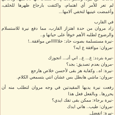
لم تعر للأمر أي اهتمام، واكتفت بارجاع ظهرها للخلف،
وأغمضت عينيها لتخفي آلامها...
في القارب
زاد مروان من حدة اهتزاز القارب، مما دفع نيرة للاستسلام
والرضوخ لطلبه الأهم خوفاً على حياتها و..
-نيرة مستسلمة بصوت حاد: خلااااااص موافقة..!
-مروان: موافقة ع ايه؟
-نيرة بتردد: ع... ع.. اني أتـ... اتجوزك
-مروان بعدم تصديق: بجد؟
-نيرة: اه.. وكفاية هز بقى لأحسن خلاص هارجع
-مروان: ماشي هابطل بس عشان انتي بتسمعي الكلام.
رفعت نيرة يديها المقيدتين في وجه مروان لتطلب منه أن
يحررها.. وبالفعل فعل هذا
-نيرة برجاء: ممكن بقى تفك ايدي؟
-مروان: طيب.. هاتي ايدك
-نيرة: اتفضل.