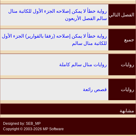
رواية خطأ لا يمكن إصلاحه الجزء الأول للكاتبة منال
الفصل التالي
سالم الفصل الأربعون
رواية خطأ لا يمكن إصلاحه (رفقا بالقوارير) الجزء الأول
جميع
للكاتبة منال سالم
الفصول
روايات
روايات منال سالم كاملة
الكاتب
روايات
قصص رائعة
مشابهة
Designed by: SEB_MP
Copyright © 2003-2026 MP Software