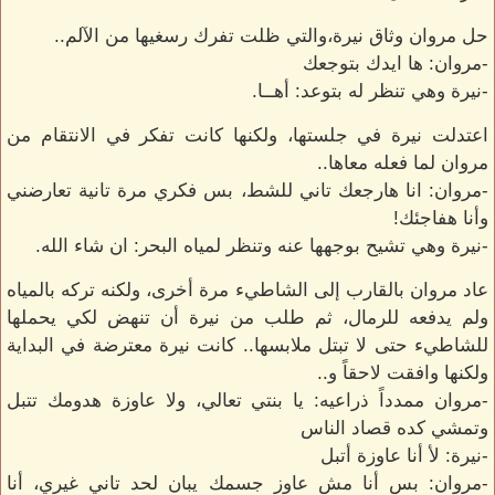
حل مروان وثاق نيرة،والتي ظلت تفرك رسغيها من الآلم..
-مروان: ها ايدك بتوجعك
-نيرة وهي تنظر له بتوعد: أهــا.
اعتدلت نيرة في جلستها، ولكنها كانت تفكر في الانتقام من
مروان لما فعله معاها..
-مروان: انا هارجعك تاني للشط، بس فكري مرة تانية تعارضني
وأنا هفاجئك!
-نيرة وهي تشيح بوجهها عنه وتنظر لمياه البحر: ان شاء الله.
عاد مروان بالقارب إلى الشاطيء مرة أخرى، ولكنه تركه بالمياه
ولم يدفعه للرمال، ثم طلب من نيرة أن تنهض لكي يحملها
للشاطيء حتى لا تبتل ملابسها.. كانت نيرة معترضة في البداية
ولكنها وافقت لاحقاً و..
-مروان ممدداً ذراعيه: يا بنتي تعالي، ولا عاوزة هدومك تتبل
وتمشي كده قصاد الناس
-نيرة: لأ أنا عاوزة أتبل
-مروان: بس أنا مش عاوز جسمك يبان لحد تاني غيري، أنا