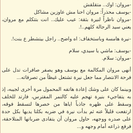
-مروان: اوك.. متقلقش
-يوسف محذراً: مروان احنا مش عاوزين مشاكل
-مروان ناظراً لنيرة بثقة: عيب عليك.. انت بتتكلم مع مروان،
يعني سيد الرجالة كلهم..!.
-نيرة هامسة وباستخفاف: اه واضح.. راجل بيتشطر ع بنت!.
-يوسف: ماشي يا سيدي، سلام
-مروان: سلام.
أنهى مروان المكالمة مع يوسف وهو يصفر صافرات تدل على
فرحة الانتصار مما جعل نيرة تشتعل غيظاً من تصرفاته...
وبينما كان على وشك إعادة هاتفه المحمول مرة أخرى لجيبه، إذ
به يتفاجيء بنيرة تهجم عليه كالنمر المفترس، فارتد للخلف
وسقط على ظهره جاذباً اياها من خصرها لتسقط فوقه،
ارتفعت قليلاً عنه ثم بدأت نيرة في ضربه بكلتا يديها بكل حدة
على صدره ووجهه، حاول مروان أن يتفادى ضرباتها المتلاحقة،
فرفع ذراعه أمام وجهه و...