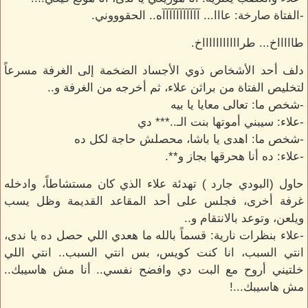
-الفتاة صارخة: عااا... آآآآآآآآآآآه.. الحقوووني.
طاااااخ... طراااااااااااخ.
دلف أحد الأشخاص ذوي الأجساد الضخمة إلى الغرفة مسرعاً
لتخليص الفتاة من براثن علاء، ثم أخرجه من الغرفة و..
-شخص ما: تعالى معايا يا بيه
-علاء: سيبني أموتها بنت الـ..*** دي
-شخص ما: اهدى يا باشا، محصلش حاجة لكل ده
-علاء: ده أنا هحرقها بجاز و**.
حاول (البودي جارد ) تهدئة علاء الذي كان مستشاطاً، وادخله
غرفة أخرى، فجلس على أحد المقاعد القديمة وظل يسب
ويلعن، وتوعد بالانتقام و..
-علاء بنظرات نارية: قسماً بالله ما هعدي اللي حصل ده يا ندى،
انتي السبب، انا كنت كويس، بس انتي السبب.. انتي اللي
خلتيني أروح مع البت دي وافضح نفسي.. أنا مش هاسيبك..
مش هاسيبك...!