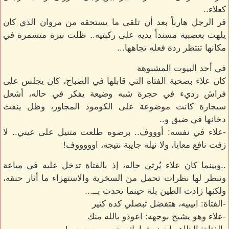
كعلاء..
فر الرجل هارباً بعد أن تلقى ما يستحقه من مروان الذي كان
يلهث بعصبية مسنداً يديه على ركبتيه.. ظلت نيرة متسمرة في
مكانها تنتظر ردة فعله تجاهها...
في أحد البيوت المشبوهة
كان علاء بصحبة الفتاة التي قابلها في الصباح، كان يجلس على
فراش رديء في حجرة شبه وضيعة يفكر في حاله، أشعل
سيجارة كانت موضوعة على الكومود المجاور، وظل ينفث
دخانها في ضيق و..
-علاء في نفسه: أوووف.. برضوه طلعت متنيل على عيني.. لا
زفت نافع معايا، ولا نيلة جايبة نتيجة، اوووووف!
..وبينما كان علاء يُرثي حاله، إذ بالفتاة تدخل عليه في مياعة
وتنظر لها نظرات تحمل من السخرية والاستهزاء ما أثار حنقه،
ولكنها زادت الطين بلة حينما تحدث بــ...
-الفتاة: اييييه، هتفضل تبصلي كده كتير
-علاء وهو يشيح بوجهه: اعوذو بالله منك