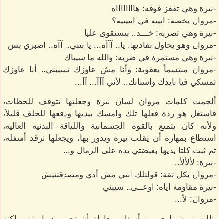
-نيرة وهي تقفز فوقه: هااااااااه
-مروان بخضة: ايييه في ايييييه؟
-نيرة وهي تضربه: خـــد.. بتستقوى عليا
-مروان وهو يحاول تفاديها: يا.. آآآه... يا بنتي.. آآه.. اصبري بس
-نيرة وهي مستمرة في ضربه: والله ما سيباك
-مروان مبتسماً بعفوية: وأنا مش عاوزك تسيبني.. أنا عاوزك
تمسكي فيا بايدك واسنانك.. لأني آآآ... آآ...
ألجمت كلمات مروان لسان نيرة وجعلتها تتوقف للحظات،
فاستغل هو ردة فعلها تلك وامسك بيديها ودفعها للخلف قليلاً،
ولأنه كان يتمتع بالقوة الجسمانية واللياقة البدنية العالية،
استطاع بمهارة أن يقلب نيرة ويدور بها، ويجعلها ترقد أسفله،
ثم ثبت كلتا يديها بقبضتي يده على الرمال و...
-نيرة: لألألأ..
-مروان بكل ثقة: قولتلك انتي مش أدي ومصدقتنيش
-نيرة مقاومة اياه: اوعــى.. سيبني
-مروان: لأ...
ظلت نيرة تتلوى من أسفله محاولة أن تحرر يديها منه، ولكنه