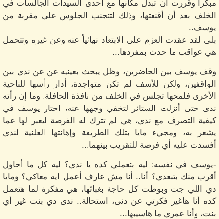
مبكراً وقررت أن تبدل مكانها مع احدى السيدات الجالسات في
الخلف بعد أن أقنعتها، وذلك لتتجنب الجلوس على مقربة من
يوسف..
بلى لقد عقدت العزم على الابتعاد نهائياً عنه وعن غيره وتتحمل
هي عواقب ما حدث بمفردها...
وقف يوسف بين الحاضرين، وظل يبحث بعينيه عن عن ندى بين
الواقفين، ولكن للأسف لم تكن متواجدة، أدار رأسها للناحية
الأخرى فلمحها تجلس في الخلف من نافذة الحافلة، وما إن رأته
ندى حتى أنزلت الستائر لتخفي وجهها عنه، احتار يوسف في
كيفية التصرف مع ندى، هي لم تترك له الفرصة ليعبر لها عما
يشعر به، ومجيء مايا بتلك الطريقة وإهانتها العلنية لندى
أفسدت عليه أي فرصة للتقريب بينهما...
-يوسف في نفسه: ليه بتعملي كده يا ندى؟ ليه كل ما أحاول
أقرب منك بتبعدي؟ أنا.. أنا مش عارف أعمل ايه معاكي؟ ومايا
دي اللي جت وبوظت كل حاجة بغبائها، هي مفكرة لما هتعمل
كده أنا هاغير فكرتي عن دنى، استحالة.. ندى دي بنت غير أي
بنت، وأنا عمري ما هاسيبها...