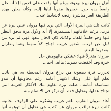
أنزل مروان نيرة بهدوء، ورغم أنها وقفت على قدميها إلا أنه ظل
واضعاً يده حول خصرها مقرباً اياها إليه، وكأنه يعلن بهذه
الطريقة الغير مباشرة رفضه لابتعادها عنه...
كانت تلك هي المرة الأولى التي يرى فيها مروان عيني نيرة عن
قرب، فرغم خلافاتهم المستمرة، إلا أنه ولأول مرة يدقق النظر
فيها وهو حاملاً اياها.. وكذلك كان الحال معها فهي لم تره من
قبل عن قرب.. شعور غريب اجتاح كلاً منهما وهما ينظران
لبعضهما البعض..
-مروان متغزلاً فيها: عينيكي مالهومش حل
-نيرة وقد أخفضت بصرها: هااه.. احم...
تحررت نيرة بصعوبة من ذراع مروان المحيطة به، هي باتت
تعلم أنها على وشك الانهيار أمامه، رغم محاولتها أن تبدو
متماسكة أمامه.. ظلت نيرة تقاوم تلك الأفكار الغريبة التى
تجتاح عقلها، وتحاول فقط أن تركز في الانتقام منه..
أعاد مروان القارب للعم غريب وشكره على الوقوف بجانبه،
كانت نيرة تراقب مروان عن كثب، هي تحاول أن توهمه أنها