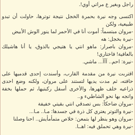
راجل وبغير ع مراتي أوي!.
اكتسى وجه نيرة بحمرة الخجل نتيجة توترها، حاولت أن تبدو
طبيعية، ولكن
-مروان مبتسماً: أموت أنا في الأحمر لما ينور الوش الأبيض
-نيرة بخجل: هه
-مروان باصرار: ماهو انتي يا هتيجي بالذوق، يا أنا هاشيلك
بالعافية! فاختاري!
-نيرة: احم.. آآآ... ماشي.
اقتربت نيرة من مقدمة القارب، وأسندت إحدى قدميها على
حافته، ثم مدت يديها لتستند على مروان، ولكنه وضع احدى
ذراعيه خلف ظهرها، والأخرى أسفل ركبتيها، ثم حملها بخفة
واتجه بها نحو الشاطيء و..
-مروان ضاحكاً: بس تصدقي انتي بقيتي خفيفة
-نيرة والتوتر يعتري كل ذرة في جسدها: مـا.. مـا...
-مروان وهو ينظر لها بتمعن: خلاص متمأمأيش.. احنا وصلنا
-نيرة وهي تحملق فيه: اهــا.