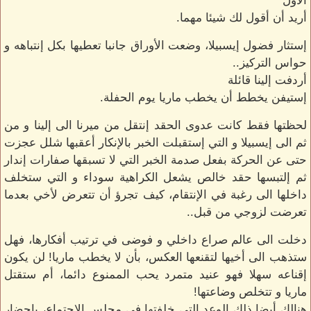
الأول
أريد أن أقول لك شيئا مهما.
إستثار فضول إيسبيلا، وضعت الأوراق جانبا تعطيها بكل إنتباهه و
حواس التركيز..
أردفت إلينا قائلة
إستيفن يخطط أن يخطب ماريا يوم الحفلة.
لحظتها فقط كانت عدوى الحقد إنتقل من ميرنا الى إلينا و من
ثم الى إيسبيلا و التي إستقبلت الخبر بالإنكار أعقبها شلل عجزت
حتى عن الحركة بفعل صدمة الخبر التي لا تسبقها صفارات إندار
ثم إلتبسها حقد خالص يشعل الكراهية سوداء و التي ستخلف
داخلها الى رغبة في الإنتقام، كيف تجرؤ أن تتعرض لأخي بعدما
تعرضت لزوجي من قبل..
دخلت الى عالم صراع داخلي و فوضى في ترتيب أفكارها، فهل
ستذهب الى أخيها لتقنعها العكس، بأن لا يخطب ماريا! لن يكون
إقناعه سهلا فهو عنيد متمرد يحب الممنوع دائما، أم ستقتل
ماريا و تتخلص وضاعتها!
هنالك أيضا ذلك الوعد التي خلفتها في مجلس الإجتماع، بإحضار