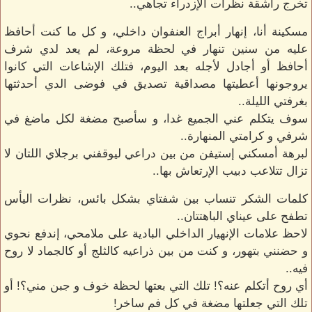
تخرج راشقة نظرات الإزدراء تجاهي..
مسكينة أنا، إنهار أبراج العنفوان داخلي، و كل ما كنت أحافظ
عليه من سنين تنهار في لحظة مروعة، لم يعد لدي شرف
أحافظ أو أجادل لأجله بعد اليوم، فتلك الإشاعات التي كانوا
يروجونها أعطيتها مصداقية تصديق في فوضى الدي أحدثتها
بغرفتي الليلة..
سوف يتكلم عني الجميع غدا، و سأصبح مضغة لكل ماضغ في
شرفي و كرامتي المنهارة..
لبرهة أمسكني إستيفن من بين دراعي ليوقفني برجلاي اللتان لا
تزال تتلاعب دبيب الإرتعاش بها..
كلمات الشكر تنساب بين شفتاي بشكل بائس، نظرات اليأس
تطفح على عيناي الباهتتان..
لاحظ علامات الإنهيار الداخلي البادية على ملامحي، إندفع نحوي
و حضنني بتهور، و كنت من بين ذراعيه كالثلج أو كالجماد لا روح
فيه..
أي روح أتكلم عنه؟! تلك التي بعتها لحظة خوف و جبن مني؟! أو
تلك التي جعلتها مضغة في كل فم ساخر!