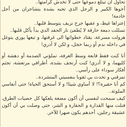
تحاول أن تبتلع دموعها حتى لا تخدش كرامتها..
أخوها الكبير و الرجل الذي تحبه بشدة يتشاجران من أجل
خادمة!
إعتراها غيظ، و عقبها جرح نزيف يتوسط قلبها..
تسللت دمعة حارقة لا يُطفئ نار الحقد الدي بدأ يأكل قلبها..
هرولت مسرعة، يقتاد خطواتها الى غرفتها، و تبعها يوري يتوغل
في داخله ندم أو ربما خجل، و لكن لا أدري!
أنا كنت فقط قابعة وسط الغرفة، تملؤني الصدمة أو دهشة أو
كليهما، و لا أدري! كنت أرتجف بشدة، أطرافي مرتعشة، تجثم
أفكار سوداء على رأسي..
تمزقني و تحدث بي ثقوبا بنفسيتي المتشردة..
كم أنا حقيرة؟! لا أساوي شيئا! و لا أستحق الحياة! حتى أنفاسي
الملوثة..
كيف سمحت لنفسي أن أكون مضغة يلعكها كل حصيات الطرق،
فنلت منها القذارة و الحقارة و الشر، حتى وصلت بي أن أكون
عشيقة رجلين، أحدهم يكون صهرا للآخر.