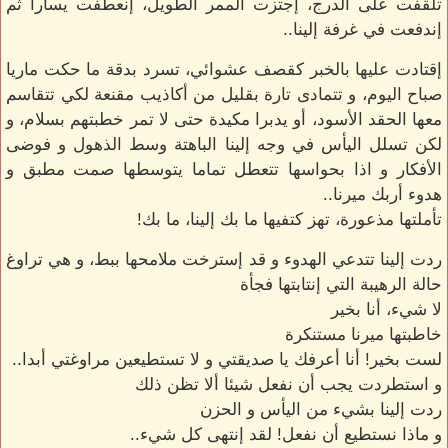
تلقفت على الدرج، إجتزت الممر الطويل، إنعطفت يسارا ثم
إندفعت في غرفة إلينا..
إقتادت عليها بالخبر كقصف عشوائي، تسرد بدقة ما حكت ماريا
صباح اليوم، و تتمادى تارة بقليل من أكاذيب مقنعة لكي تتقاسم
معها الحقد الأسود، أو يدبرا مكيدة حتى لا تمر خطبتهم بسلام، و
لكن تسلل اليأس في وجه إلينا الباهتة وسط الذهول و فوضى
الأفكار و اذا بحواسها تتعطل تماما يتوسطها صمت مطبق و
هدوء أربك ميرنا..
تأملتها مذعورة، تهز كتفيها ما بك إلينا، ما بك!
ردت إلينا تتدعي الهدوء و قد إسترخت ملامحها ببط، و هي تراوغ
حالة الرهيبة التي إنتابتها فجأة
لا شيء، أنا بخير
خاطبتها ميرنا مستنكرة
لست بخير! أنا أعرفك يا صديقتي و لا تستطيعين مراوغتي أبدا..
و استطردت يجب أن نفعل شيئا ألا تظن ذلك
ردت إلينا بشيء من اليأس و الحزن
و ماذا نستطيع أن نفعل! لقد إنتهى كل شيء..