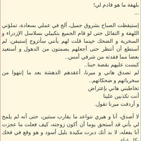
بلهفة ما هو قادم لي!
...
إستيقظت الصباح بشروق جميل، ألج في عملي بسعادة، تملؤني
اللهفة و التفائل حتى لو قام الجميع بتكبيلي بسلاسل الإزدراء و
السخرية و الضحك حينما قلت لهم بأنني سأتزوج إستيفن، لم
أستطع أن أنتظر حتى أجعلهم يصمتون من الدهول و أستعيد
بعضا مما فقدته من شرفي أمس..
كبست عليهم بقصة حبنا..
لم تصدق هاني و ميرنا، أعقدهم الدهشة بعد ما إنتهوا من
سخرياتهم و ضحكاتهم..
تخاطبني هاني بإعتراض
أنت تكذبين علينا
و أردفت ميرنا تقول.
لا أصدق، أنا و هيري نتواعد ما يقارب سنتين، حتى أنه لم يلمح
لي بأني قد أستحق يوما أن أكون زوجته، كيف فعلت ما عجزت
أنا بفعله، لا بد أنك دبرت مكيدة بليل أسود و هو وقع في فخك
بكل غباء..