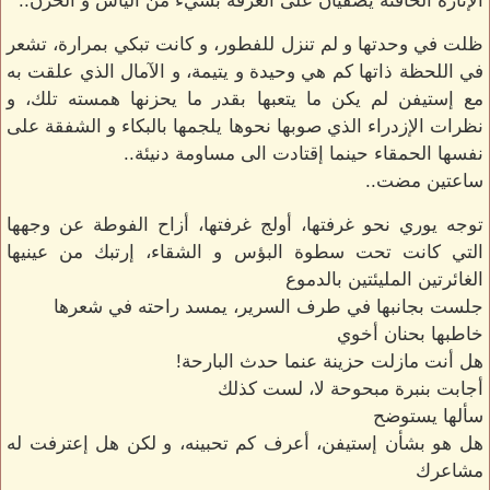
الإنارة الخافتة يضفيان على الغرفة بشيء من اليأس و الحزن..
ظلت في وحدتها و لم تنزل للفطور، و كانت تبكي بمرارة، تشعر
في اللحظة ذاتها كم هي وحيدة و يتيمة، و الآمال الذي علقت به
مع إستيفن لم يكن ما يتعبها بقدر ما يحزنها همسته تلك، و
نظرات الإزدراء الذي صوبها نحوها يلجمها بالبكاء و الشفقة على
نفسها الحمقاء حينما إقتادت الى مساومة دنيئة..
ساعتين مضت..
توجه يوري نحو غرفتها، أولج غرفتها، أزاح الفوطة عن وجهها
التي كانت تحت سطوة البؤس و الشقاء، إرتبك من عينيها
الغائرتين المليئتين بالدموع
جلست بجانبها في طرف السرير، يمسد راحته في شعرها
خاطبها بحنان أخوي
هل أنت مازلت حزينة عنما حدث البارحة!
أجابت بنبرة مبحوحة لا، لست كذلك
سألها يستوضح
هل هو بشأن إستيفن، أعرف كم تحبينه، و لكن هل إعترفت له
مشاعرك