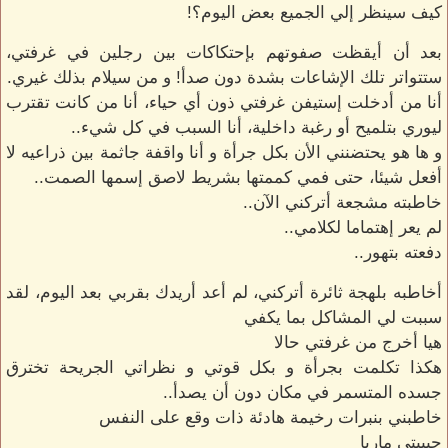
كيف سينظر إلي الجميع بعض اليوم؟!
بعد أن أيقظت صفوتهم بإحتكاكات بين رجلين في غرفتي،
ستتواتر تلك الإشاعات بشدة دون صدأ! و من سيلام بذلك غيري.
أنا من أدخلت إستيفن غرفتي ذون أي حياء، أنا من كانت تقترب
ليوري بتلميح أو رغبة داخلية، أنا السبب في كل شيء..
و ها هو يحتضنني الأن بكل جرأة و أنا واقفة جاثمة بين ذراعيه لا
أفعل شيئا، حتى فمي كممتها بشريط لاصق إسمها الصمت..
خاطبته مشجعة أتركني الآن..
لم يعر إهتماما لكلامي..
دفعته بتهور..
أخاطبه بلهجة ثائرة أتركني، لم أعد أريدك بقربي بعد اليوم، لقد
سببت لي المشاكل بما يكفي
هيا أخرج من غرفتي حالا
هكذا تكلمت بجرأة و بكل قوتي و نظراتي الجريحة تخترق
جسده المتسمر في مكان دون أن يصدأ..
خاطبني بنبرات رخيمة هادئة ذات وقع على النفس
حبيبتي ماريا