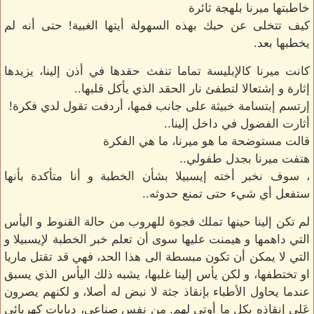
خاطبتها ميرنا بلهجة ثائرة
كيف تتخلى عن حبك بهذه السهولة أيتها الغبية! حتى أنه لم
يخطبها بعد.
كانت ميرنا كالإبليسة تماما تنفث حقدها في أذن إلينا، يزيدها
إثارة و إشتعالا لتطفئ نار الحقد الذي يأكل قلبها..
إرتسم إبتسامة خبيثة على جانب فمها، أردفت تقول لدي فكرة!
أثارت الفضول في داخل إلينا..
قالت مستوضحة ما هو ميرنا، ما هي الفكرة
هتفت ميرنا بجدل طفولي..
، سوف نخبر أخته إيسبيلا بشأن الخطبة و أنا متأكدة بأنها
ستفعل أي شيء حتى تمنع حدوثه..
لم تكن إلينا حينها تملك فجوة للهروب من حالة القنوط و اليأس
التي داهمها و هيمنت عليها سوى أن تعلم خبر الخطبة لإيسبيلا و
التي لا يمكن أن تكون مبسطة الى هذا الحد، فهي قد تقتل ماريا
او تختطفها، و لكن يأس إلينا غلبها، يشبه ذلك اليأس الذي يسبق
عندما يحاول الأطباء بإنقاذ جثة لا نبض له أصلا، و لكنهم يصرون
عَلى إنقاذه بكل ما أوتي لهم. من نفس صناعي، دبابات كهربائي