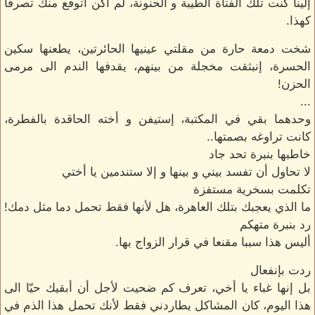
إلينا كنت تلك الفتاة الطيبة و الحنونة، لم أكن أتوقع منك تصرفا
كهذا.
شخت دمعة حارة من مقلتي عينيها الحائرتين، يطعنها سكين
الحسرة، إنبثقت مخجلة من بينهم، يقدفها الندم الى مرمى
الحزن!
...
وحدهما بقي في المكتبة، إستيفن و أخته الحاقدة بالفطرة،
كانت تراوغه بصمتها..
خاطبها بنبرة تحد جاد
لا تحاول أن تفسد بيني و بينها و إلا ستندمين يا أختي
تكلمت بسخرية مستفزة
ما الذي يعجبك بتلك العاهرة، هل لأنها فقط تحمل دما مثل دمك!
رد بنبرة متهكم
أليس هذا سببا مقنعا في قرار الزواج بها.
ردت بإنفعال
بل إنها غباء يا أخي، تعرف كم ضحيت لأجل أن أبقيك حيّا الى
هذا اليوم، كان المشاكل يطاردني فقط لأنك تحمل هذا الذم في