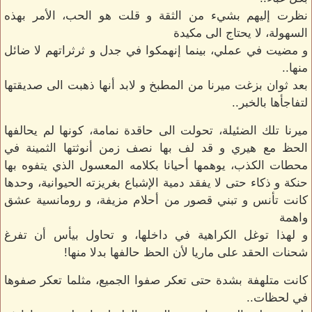
نظرت إليهم بشيء من الثقة و قلت هو الحب، الأمر بهذه
السهولة، لا يحتاج الى مكيدة
و مضيت في عملي، بينما إنهمكوا في جدل و ثرثراتهم لا ضائل
منها..
بعد ثوان بزغت ميرنا من المطبخ و لابد أنها ذهبت الى صديقتها
لتفاجأها بالخبر..
ميرنا تلك الضئيلة، تحولت الى حاقدة نمامة، كونها لم يحالفها
الحظ مع هيري و قد لف بها نصف زمن أنوثتها الثمينة في
محطات الكذب، يوهمها أحيانا بكلامه المعسول الذي يتفوه بها
حنكة و ذكاء حتى لا يفقد دمية الإشباع بغريزته الحيوانية، وحدها
كانت تأنس و تبني قصور من أحلام مزيفة، و رومانسية عشق
واهمة
و لهذا توغل الكراهية في داخلها، و تحاول بيأس أن تفرغ
شحنات الحقد على ماريا لأن الحظ حالفها بدلا منها!
كانت متلهفة بشدة حتى تعكر صفوا الجميع، مثلما تعكر صفوها
في لحظات..