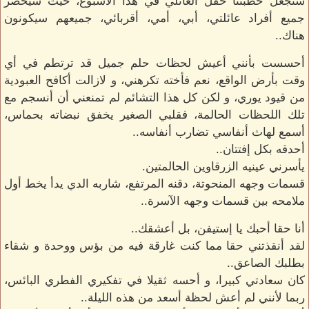
سنجعل خطبتنا حفل العائلي في هذا الأسبوع، حيث سيحضر
جميع أفراد عائلتي، أبي، أمي، أقربائي، جميعهم سيكونون
هناك..
أحسست بأنني أعيش لحظات حلم جميل قد ترتطم في أي
وقت بأرض الواقع، نعم فأخته تكرهني، و لازالت أكافح العبودية
من قيود يوري، و لكن كل هذا التشائم لم تمنعني أن أنسجم مع
تلك اللحظات الحالمة، فقلبي الصغير يخفق نبضاته بحماس،
أسمع لهاث أنفاسي تضارب أنفاسه..
أحدقه بكل إفتتان..
يأسرني عينيه الزرقاوين الحالمتين.
قسمات وجهه المنحوتة، دقنه المرتفع، شاربه الدي يدأ يخط أول
ملامحه بين قسمات وجهه الآسرة..
أنا حقا أحبك يا إستيفن، بل أعشقك..
لقد أنقذتني حقا مما كنت غارقة فيه من بؤس ووحدة و شقاء
بطلبك الصاعق..
كان سعادتي كبيرا، و أحسه ثقيلا في تفكيري الفطري البائس،
ربما لأنني لم أعش لحظة أسعد من هذه الليلة..