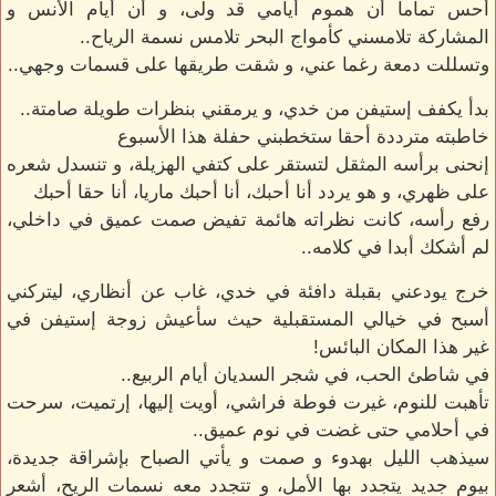
أحس تماما أن هموم أيامي قد ولى، و أن أيام الأنس و
المشاركة تلامسني كأمواج البحر تلامس نسمة الرياح..
وتسللت دمعة رغما عني، و شقت طريقها على قسمات وجهي..
بدأ يكفف إستيفن من خدي، و يرمقني بنظرات طويلة صامتة..
خاطبته مترددة أحقا ستخطبني حفلة هذا الأسبوع
إنحنى برأسه المثقل لتستقر على كتفي الهزيلة، و تنسدل شعره
على ظهري، و هو يردد أنا أحبك، أنا أحبك ماريا، أنا حقا أحبك
رفع رأسه، كانت نظراته هائمة تفيض صمت عميق في داخلي،
لم أشكك أبدا في كلامه..
خرج يودعني بقبلة دافئة في خدي، غاب عن أنظاري، ليتركني
أسبح في خيالي المستقبلية حيث سأعيش زوجة إستيفن في
غير هذا المكان البائس!
في شاطئ الحب، في شجر السديان أيام الربيع..
تأهبت للنوم، غيرت فوطة فراشي، أويت إليها، إرتميت، سرحت
في أحلامي حتى غضت في نوم عميق..
سيذهب الليل بهدوء و صمت و يأتي الصباح بإشراقة جديدة،
بيوم جديد يتجدد بها الأمل، و تتجدد معه نسمات الريح، أشعر