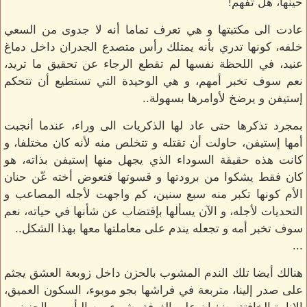
حينها، هل تفهم!
عادت الى مكتبتها و هي تعرف تماما أنه لا جدوى من السعي
خلفه، كونها تدري بأنه يمتلك رأس متصدع الجدران داخل دماغ
عنيد، في اللحظة نفسها لم تقطع الرجاء عن تحقيق ما تريد،
نعم سوف تخبر أمهم، و هي الوحيدة التي تستطيع أن تتحكم
إستيفن و يرضخ لأوامرها بسهولة..
بمجرد تذكرها حتى عاد لها الذكريات الى وراء، عندما أنجبت
أمها إستيفن، حاولت أن تقتله و تتخلص منه لأنه كان مختلفا، و
كانت هذه حقيقة السوداء الذي يجهل منها إستيفن بذاته، هو
كان فقط يشكوا من برودتها و قسوتها فتعوض أخته عّن حنان
الأم كونها تكبر منه سبع سنين، كم واجهت لأجله المصاعب و
التحديات لأجله، و الآن يسألها بإقتضاب عن شأنها في حياته، نعم
سوف تخبر أمه و تجعله يندم على معاملتها معها بهذا الشكل..
...
هنالك أيضا تلك الندم المشوب بالحزن داخل زوبعة العشق يجثم
على صدر إلينا، متربعة في فراشها بجو موبوء، السكون العميق،