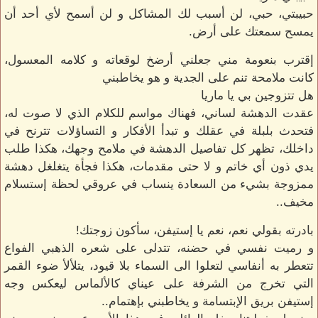
حبيبتي، حبي، لن أسبب لك المشاكل و لن أسمح لأي أحد أن
يمسح سمعتك على أرض.
إقترب بنعومة مني جعلني أرضخ لوقعاته و كلامه المعسول،
كانت ملامحة تنم على الجدية و هو يخاطبني
هل تتزوجين بي يا ماريا
عقدت الدهشة لساني، فهناك مواسم للكلام الذي لا صوت له،
فتحدث بلبلة في عقلك و تبدأ الأفكار و التساؤلات تترنح في
داخلك، تظهر كل تفاصيل الدهشة في ملامح وجهك، هكذا طلب
يدي ذون أي خاتم و لا حتى مقدمات، هكذا فجأة يتغلغل دهشة
ممزوجة بشيء من السعادة ينساب في عروقي لحظة إستسلام
مخيف..
بادرته بقولي نعم، نعم يا إستيفن، سأكون زوجتك!
و رميت نفسي في حضنه، تتدلى على شعره الذهبي الفواع
تتعطر به أنفاسي لتعلوا الى السماء بلا قيود، يتلألأ ضوء القمر
التي تخرج من الشرفة على عيناي كالألماس ليعكس وجه
إستيفن بريق الإبتسامة و يخاطبني بإهتمام..