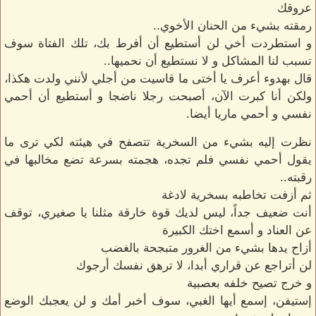
عروقك
رمقته بشيء من الحنان الأخوي..
و استطردت أخي لن أستطيع أن أفرط بك، تلك الفتاة سوف
تسبب لنا المشاكل و لا نستطيع أن نحميها..
قال بهدوء أعرف يا أختى ما قاسيت من أجلي لأنني ولدت هكذا،
ولكن أنا كبرت الآن، أصبحت رجلا ناضجا و أستطيع أن أحمي
نفسي و أحمي ماريا أيضا.
نظرت إليه بشيء من السخرية تتصفح في هيئته لكي ترى ما
يقول أحمي نفسي فلم تجده، هجمته بسرعة تضع مخالبها في
رقبته..
ثم أزفت تخاطبه بسخرية لادغة
أنت ضعيف جداً، ليس لديك قوة خارقة مثلنا يا صغيري، توقف
عن العناد و أسمع اختك الكبيرة
أزاح يدها بشيء من الغرور متبجحة بالغضب
لن أتراجع عن قراري أبدا، لا ترهق نفسك أرجوك
و خرج تصيح خلفه بعصبية
إستيفن، إسمع أيها الغبي، سوف أخبر أمك و لن يعجبك الوضع