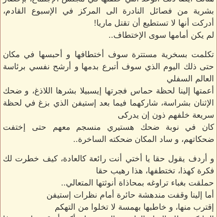
بشرية من فصائل النادرة الى المركز في الإسبوع القادم،
أدركت أنها لا تستطيع أن تقتل ماريا!
لم يكن أمامها سوى الإختطاف..
تكلمت بسخرية مستترة سوف أختطافها و أحبسها في مكان
حتى ذلك اليوم الذي سوف أتبرع بدمها و أرشح نفسي برئاسة
العالم السفلي
أعمتها إلينا لحظة حماس فجرتها إيسبيلا بشرها اللاذغ، و ضحك
الإثنان بشراسة، شاركهما فيما بعد إستيفن الذي بزغ في لحظة
سريعة خلفهم ذون إن يدركى
كان في نوبة ضحك هستيري منسجم معهم حتى إختفت
ضحكاتهم، و ساد المكان ضحكته الساخرة..
و أردف يقول حقا يا أختي أنت رائعة كالعادة، كيف خطرت لك
فكرة كهذا، تختطفها، هذا رهيب حقا
حملقت بغباء تراوغه بمحاذاة أنوثتها المتعالي..
أما إلينا وقفت مندهشة حائرة أمام نظرات إستيفن
إقترب منها، و خاطبها بهمسة لا تخلوا من التهكم