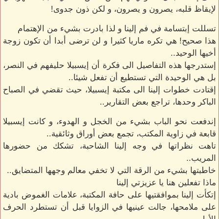
لإيقاظ قلبه، يصرون و يصرون، و لكن ذون جدوى!
تسللت إبتسامة في فم إلينا و لذا بادرت بشيء من الإهتمام
هذا صحيح! هي تكره ماريا كثيرا و لن ترضى أبدا أن تكون زوجة
أخيها الوحيد..
إستدرجها هذه التفاصيل الى فكرة أن إيسبيلا حليفهم في النصر،
بل هي الوحيدة التي تستطيع أن تفعل شيئا..
إقتادت خطوات إلينا الى مكتبة إيسبيلا، حيث تقضي في الصباح
الباكر وحدها، تراجع بعض التقارير..
إندفعت نحو الباب بشيء من الخجل و الهدوء، و كانت إيسبيلا
قابعة في زاوية المكتب، تجمع بعض أوراق وثائقية..
تاهت نظراتها في وجه إلينا الشاحبة، تشكك من حضورها
المريب..
خاطبتها بشيء من الرقة التي لا تخفي معالم وجهها المتضايق..
ماذا تفعلين هنا يا عزيزتي إلينا
إتكأت إلينا بموافقتيها على حافة المكتبة، علامات الغموض بادية
على ملامحها، جالت عينيها في الزوايا قبل أن تستطرد الحرف