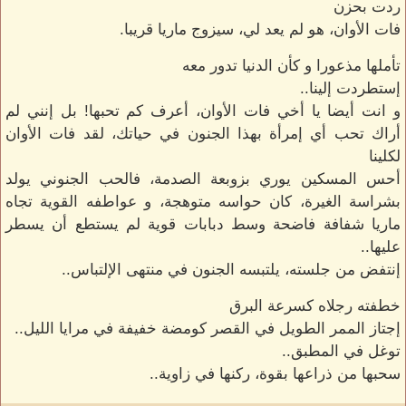
ردت بحزن
فات الأوان، هو لم يعد لي، سيزوج ماريا قريبا.
تأملها مذعورا و كأن الدنيا تدور معه
إستطردت إلينا..
و انت أيضا يا أخي فات الأوان، أعرف كم تحبها! بل إنني لم
أراك تحب أي إمرأة بهذا الجنون في حياتك، لقد فات الأوان
لكلينا
أحس المسكين يوري بزوبعة الصدمة، فالحب الجنوني يولد
بشراسة الغيرة، كان حواسه متوهجة، و عواطفه القوية تجاه
ماريا شفافة فاضحة وسط دبابات قوية لم يستطع أن يسطر
عليها..
إنتفض من جلسته، يلتبسه الجنون في منتهى الإلتباس..
خطفته رجلاه كسرعة البرق
إجتاز الممر الطويل في القصر كومضة خفيفة في مرايا الليل..
توغل في المطبق..
سحبها من ذراعها بقوة، ركنها في زاوية..