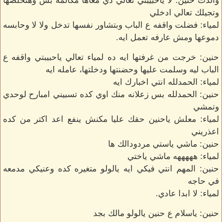
والدت حنين: لا ياحبيبتي تعالي دي معاها مكالمه بس وهتخلصها
وتجيلك تعالي ادخلي
لمياء: فضلت واقفه ع الباب وبتشاور نفسها تدخل ولا لا وحابسه
دموعها ومش عارفه تعمل ايه.
حنين: خرجت من غرفتها ايه ده لمياء تعالي ياحبيبتي واقفه ع
الباب ليه وسلمت عليها وحضنتها ودخلتها، عامله ايه
لمياء: الحمدلله انتي اخبارك ايه
حنين: الحمدلله بس زعلانه منك اوي كده تسبيني امبارح لوحدي
وتمشي
لمياء: معلش ياحنين حقك عليا مكنش ينفع اعد اكتر من كده
اعذريني
حنين: ماشي ياستي مردودالك ها
لمياء: هههههه ماشي ياختي
حنين: المهم انتي فيكي ايه يالولو متغيره كده وعنيكي مدمعه
في حاجه
لمياء: لا ابدا عادي.
حنين: ياسلام ع حنين يالولو مالك بجد