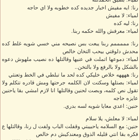
رنا: ايه مفيش اخبار جديده كده خطوبه ولا اي حاجه
لمياء: لا مفيش
رنا: ليه كده
لمياء: معرفش والله حكمه ربنا.
رنا: مممممم ربنا يبعت بس نصيحه مني خسي شويه غلط كده
محدش دلوقتي بيحب التخان خالص
لمياء: دموعها اتملت في عنيها وقالتلها ده نصيب ملهوش دعوه
بالشكل ولا بالرفع ولا بالتخن..
رنا: ههههه خلاص خليكي كده لحد ما تبلطي في الخط وتعنثي
لمياء: بصتلها وسكتت لان الكلمه جرحتها ومش قادره تتكلم ولا
تقول نص كلمه، وبصت لحنين وقالتلها انا لازم امشي بقا ياحنين
عايزه حاجه
حنين: اعدي معايا شويه لسه بدري.
لمياء: لا معلش، يلا سلام
حنين: مع السلامه ياحبيبتي وقفلت الباب ولفت ل رنا، وقالتلها ع
فكره بقا انتي قليله الذوق ومعندكيش دم خالص