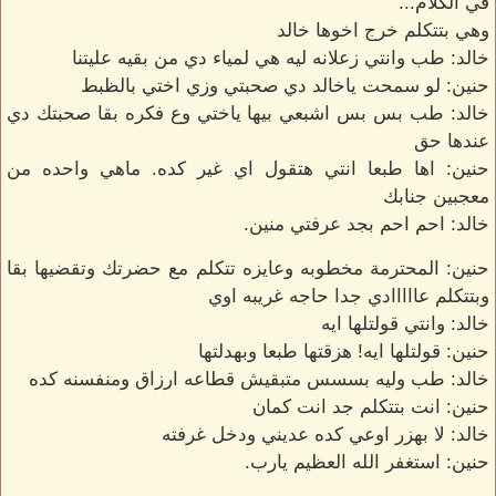
في الكلام...
وهي بتتكلم خرج اخوها خالد
خالد: طب وانتي زعلانه ليه هي لمياء دي من بقيه عليتنا
حنين: لو سمحت ياخالد دي صحبتي وزي اختي بالظبط
خالد: طب بس بس اشبعي بيها ياختي وع فكره بقا صحبتك دي
عندها حق
حنين: اها طبعا انتي هتقول اي غير كده. ماهي واحده من
معجبين جنابك
خالد: احم احم بجد عرفتي منين.
حنين: المحترمة مخطوبه وعايزه تتكلم مع حضرتك وتقضيها بقا
وبتتكلم عااااادي جدا حاجه غريبه اوي
خالد: وانتي قولتلها ايه
حنين: قولتلها ايه! هزقتها طبعا وبهدلتها
خالد: طب وليه بسسس متبقيش قطاعه ارزاق ومنفسنه كده
حنين: انت بتتكلم جد انت كمان
خالد: لا بهزر اوعي كده عديني ودخل غرفته
حنين: استغفر الله العظيم يارب.