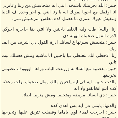
حنين: الله يخربيتك ياشيخه، انتي ايه مبتخافيش من ربنا وعايزني
انا اوفقك مع اخويا بقولك ايه يا رنا انتي لو اخر وحده ف الدنيا
ومفيش غيرك عمري ما هعمل كده معلش متزعليش مني.
رنا: والله! طب وليه الغلط ياحنين ولا انتي بقا حاجزه اخوكي
لادرة الفول صحبتك الهبله دي
حنين: متجبيش سيرتها ع لسانك ادرة الفول دي اشرف من الف
زيك
رنا: لاحظي انك بتغلطي فيا ياحنين انا ماشيه ومش هعتبلك بيت
تاني
حنين: بعصبيه مع السلامه ورزعت الباب وراها، اووووف عصبتني
يخربيتها
والدت حنين: ايه في ايه ياحنين مالك ومال صحبتك نزلت زعلانه
كده انتو اتخانقتو ولا ايه
حنين: دي انسانه مريضه ومتخلفه ومش متربيه اصلا.
والدتها: يابنتي في ايه بس اهدي كده
حنين: احرجت لمياء اوي ياماما وفضلت تتريق عليها وتجرحها