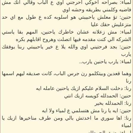
لمياء: بصراحه اخوكي احرجني اوي ع الباب وقالي انك مش
فاضيه وكلمني بطريقه وحشه اوي
حنين: تؤ معلش ياحبيبتي هو اسلوبه كده ع طول مع اي حد
متزعليش حقك عليا
لمياء: مش زعلانه عشان خاطرك ياحنين، المهم بقا ياستي
الشركه الي كنت مقدمه فيها اتصلت وهروح اقابلهم بكره
حنين: بجد فرحتيني اوي والله يلا ع خير ياحبيبتي ربنا يوفقك
يارب
لمياء: يارب ياحنين يارب..
وهما قعدين وبيتكلمو رن جرس الباب، كانت صديقه ليهم اسمها
رنا
رنا: دخلت السلام عليكم ازيك ياحنين عامله ايه
حنين: الحمدلله كويسه ازيك انتي
رنا: الحمدلله بخير
حنين: ايه يا رنا مش هتسلمي ع لمياء ولا ايه
رنا: اها سوري ما اخدتش بالي ومن طرف مناخيرها ازيك يا
لمياء
لمياء: بضيق الحمدلله