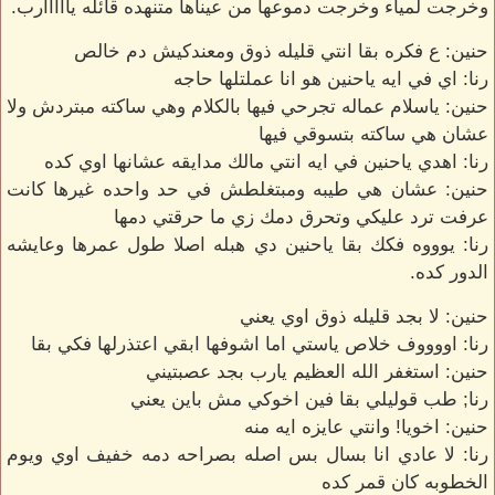
وخرجت لمياء وخرجت دموعها من عيناها متنهده قائله يااااارب.
حنين: ع فكره بقا انتي قليله ذوق ومعندكيش دم خالص
رنا: اي في ايه ياحنين هو انا عملتلها حاجه
حنين: ياسلام عماله تجرحي فيها بالكلام وهي ساكته مبتردش ولا
عشان هي ساكته بتسوقي فيها
رنا: اهدي ياحنين في ايه انتي مالك مدايقه عشانها اوي كده
حنين: عشان هي طيبه ومبتغلطش في حد واحده غيرها كانت
عرفت ترد عليكي وتحرق دمك زي ما حرقتي دمها
رنا: يوووه فكك بقا ياحنين دي هبله اصلا طول عمرها وعايشه
الدور كده.
حنين: لا بجد قليله ذوق اوي يعني
رنا: اووووف خلاص ياستي اما اشوفها ابقي اعتذرلها فكي بقا
حنين: استغفر الله العظيم يارب بجد عصبتيني
رنا; طب قوليلي بقا فين اخوكي مش باين يعني
حنين: اخويا! وانتي عايزه ايه منه
رنا: لا عادي انا بسال بس اصله بصراحه دمه خفيف اوي ويوم
الخطوبه كان قمر كده