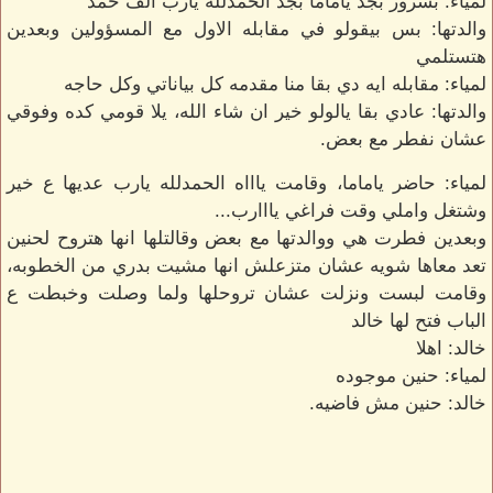
لمياء: بسرور بجد ياماما بجد الحمدلله يارب الف حمد
والدتها: بس بيقولو في مقابله الاول مع المسؤولين وبعدين
هتستلمي
لمياء: مقابله ايه دي بقا منا مقدمه كل بياناتي وكل حاجه
والدتها: عادي بقا يالولو خير ان شاء الله، يلا قومي كده وفوقي
عشان نفطر مع بعض.
لمياء: حاضر ياماما، وقامت ياااه الحمدلله يارب عديها ع خير
وشتغل واملي وقت فراغي يااارب...
وبعدين فطرت هي ووالدتها مع بعض وقالتلها انها هتروح لحنين
تعد معاها شويه عشان متزعلش انها مشيت بدري من الخطوبه،
وقامت لبست ونزلت عشان تروحلها ولما وصلت وخبطت ع
الباب فتح لها خالد
خالد: اهلا
لمياء: حنين موجوده
خالد: حنين مش فاضيه.