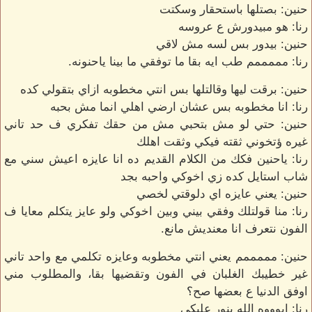
حنين: بصتلها باستحقار وسكتت
رنا: هو مبيدورش ع عروسه
حنين: بيدور بس لسه مش لاقي
رنا: مممممم طب ايه بقا ما توفقي ما بينا ياحنونه.
حنين: برقت ليها وقالتلها بس انتي مخطوبه ازاي بتقولي كده
رنا: انا مخطوبه بس عشان ارضي اهلي انما مش بحبه
حنين: حتي لو مش بتحبي مش من حقك تفكري ف حد تاني
غيره ؤتخوني ثقته فيكي وثقت اهلك
رنا: ياحنين فكك من الكلام القديم ده انا عايزه اعيش سني مع
شاب استايل كده زي اخوكي واحبه بجد
حنين: يعني عايزه اي دلوقتي لخصي
رنا: منا قولتلك وفقي بيني وبين اخوكي ولو عايز يتكلم معايا ف
الفون نتعرف انا معنديش مانع.
حنين: مممممم يعني انتي مخطوبه وعايزه تكلمي مع واحد تاني
غير خطيبك الغلبان في الفون وتقضيها بقا، والمطلوب مني
اوفق الدنيا ع بعضها صح؟
رنا: ايوووه الله ينور عليكي