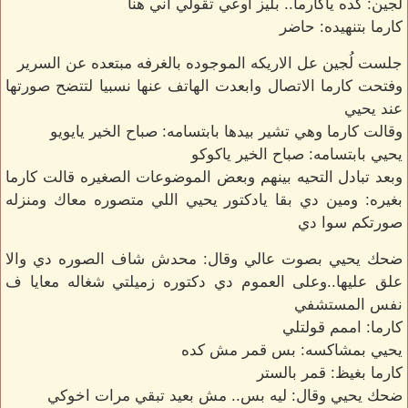
لُجين: كده ياكارما.. بليز اوعي تقولي اني هنا
كارما بتنهيده: حاضر
جلست لُجين عل الاريكه الموجوده بالغرفه مبتعده عن السرير
وفتحت كارما الاتصال وابعدت الهاتف عنها نسبيا لتتضح صورتها
عند يحيي
وقالت كارما وهي تشير بيدها بابتسامه: صباح الخير يايويو
يحيي بابتسامه: صباح الخير ياكوكو
وبعد تبادل التحيه بينهم وبعض الموضوعات الصغيره قالت كارما
بغيره: ومين دي بقا يادكتور يحيي اللي متصوره معاك ومنزله
صورتكم سوا دي
ضحك يحيي بصوت عالي وقال: محدش شاف الصوره دي والا
علق عليها..وعلى العموم دي دكتوره زميلتي شغاله معايا ف
نفس المستشفي
كارما: اممم قولتلي
يحيي بمشاكسه: بس قمر مش كده
كارما بغيظ: قمر بالستر
ضحك يحيي وقال: ليه بس.. مش بعيد تبقي مرات اخوكي