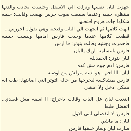
جهزت ليان نفسها ونزلت الي الاسفل وجلست بجانب والدتها
منتظره حبيبه وعندما سمعت صوت جرس نهضت وقالت: حبيبه
شكلها جات هروح افتحلها
انهت كلامها ثم اتجهت الي الباب وفتحته وهي تقول: اخررتي...
قطعت كلامها عندما وجدت فارس امامها وليست حبيبيه
فاحمرت وجنتيه وقالت بتوتر: فا ارس
فارس بابتسامة: ازيك ياليان
ليان بتوتر: الحمدلله
فارس: ادم جوه مش كده
ليان: ااا احم.. هو لسه منزلش من اوضته
فارس بمشاكسه ليخرجها من حاله التوتر التي اصابتها.: طب ايه
ممكن ادخل ولا امشي
ابتعدت ليان عل الباب وقالت باحراج: اا اسفه مش قصدي..
اتفضل طبعا
فارس: لا اتفضلي انتي الاول
ليان: ما ماشي
سارت ليان وسار خلفها فارس