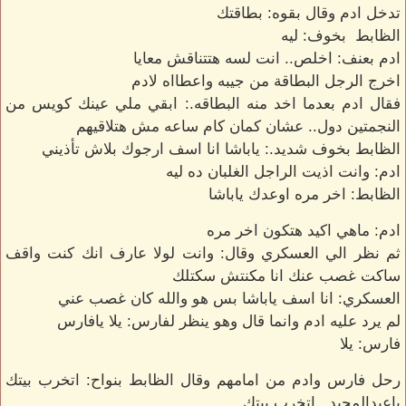
تدخل ادم وقال بقوه: بطاقتك
الظابط بخوف: ليه
ادم بعنف: اخلص.. انت لسه هتتناقش معايا
اخرج الرجل البطاقة من جيبه واعطااه لادم
فقال ادم بعدما اخد منه البطاقه.: ابقي ملي عينك كويس من
النجمتين دول.. عشان كمان كام ساعه مش هتلاقيهم
الظابط بخوف شديد.: ياباشا انا اسف ارجوك بلاش تأذيني
ادم: وانت اذيت الراجل الغلبان ده ليه
الظابط: اخر مره اوعدك ياباشا
ادم: ماهي اكيد هتكون اخر مره
ثم نظر الي العسكري وقال: وانت لولا عارف انك كنت واقف
ساكت غصب عنك انا مكنتش سكتلك
العسكري: انا اسف ياباشا بس هو والله كان غصب عني
لم يرد عليه ادم وانما قال وهو ينظر لفارس: يلا يافارس
فارس: يلا
رحل فارس وادم من امامهم وقال الظابط بنواح: اتخرب بيتك
ياعبدالمجيد.. اتخرب بيتك