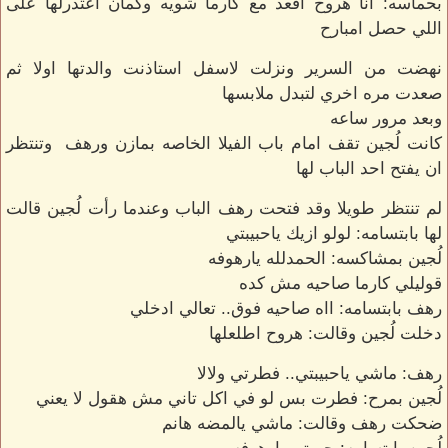
بحماسه: انا هروح اقعد مع كارما شويه وكمان اعتذرلها على
اللي حصل امبارح
نهضت من السرير ونزلت لاسفل استاذنت والدتها اولا ثم
صعدت مره اخري لتبدل ملابسها
وبعد مرور ساعه
كانت لُجين تقف امام باب الفيلا الخاصه بمازن ورهف وتنتظر
ان يفتح احد الباب لها
لم تنتظر طويلا وقد فتحت رهف الباب وعندما رأت لُجين قالت
لها بابتسامه: لولو ازيك ياحبيبتي
لُجين بمشاكسه: الحمدلله يارهوفه
قوليلي كارما صاحيه مش كده
رهف بابتسامه: ااه صاحيه فوق.. تعالي ادخلي
دخلت لُجين وقالت: هروح اطلعلها
رهف: ماشي ياحبيبتي.. فطرتي ولالا
لُجين بمرح: فطرت بس لو في اكل تاني مش هقول لا يعني
ضحكت رهف وقالت: ماشي يالمضه هانم