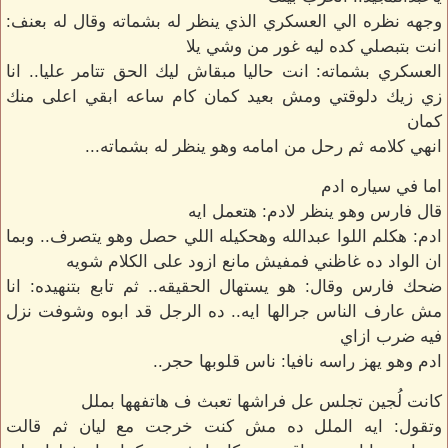
وجهه نظره الي العسكري الذي ينظر له بشماته وقال له بعنف:
انت بتبصلي كده ليه غور من وشي يلا
العسكري بشماته: انت حاليا مبقاش ليك الحق تتامر عليا.. انا
زي زيك دلوقتي ومش بعيد كمان كام ساعه ابقي اعلى منك
كمان
انهي كلامه ثم رحل من امامه وهو ينظر له بشماته...
اما في سياره ادم
قال فارس وهو ينظر لادم: هتعمل ايه
ادم: هكلم اللوا عبدالله وهحكيله اللي حصل وهو يتصرف.. وبما
ان الواد ده غاظني فمفيش مانع ازود على الكلام شويه
ضحك فارس وقال: هو يستهال الحقيقه.. ثم تابع بتنهيده: انا
مش عارف الناس جرالها ايه.. ده الرجل قد ابوه وشوفت نزل
فيه ضرب ازاي
ادم وهو يهز راسه نافيا: ناس قلوبها حجر..
كانت لُجين تجلس عل فراشها تعبث ف هاتفهها بملل
وتقول: ايه الملل ده مش كنت خرجت مع ليان ثم قالت