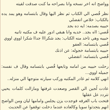
وواضح انه اخر نسخه وانا بصراحه ما كنت صدقت لقيته
نظر قُصي الي الكتاب ثم نظر اليها وقال بابتسامه وهو يمد يده
بالكتاب: خلاص اتفضلي
حبيبه بصدمه: ايه ده بجد
قُصي: ااه بجد.. خديه وانا هبقي ادور عليه ف مكتبه تانيه
حبيبه وهي تاخد منه الكتاب: بجد شكرااا جداا شكرا اووي اووي
قُصي بابتسامه: العفو
حبيبه بابتسامة خجوله: عن اذنك
قُصي بابتسامه: اتفضلي
رحلت حبيبه من امامه وتابعها قُصي بابتسامه وقال ف نفسه:
جميله اووي...
انهي كلامه ثم غادر المكتبه وركب سيارته متوجها الي منزله..
عادت لُجين الي القصر وصعدت غرفتها ومازالت كلمات يحيي
تتردد عل عقلها
فتحت باب الغرفه فوجدت يزن يجلس وامامها ليان ومن الواضح
انهم يتحدثوا سويا وكالعاده عندما دخلت توقفوا عن الحديث