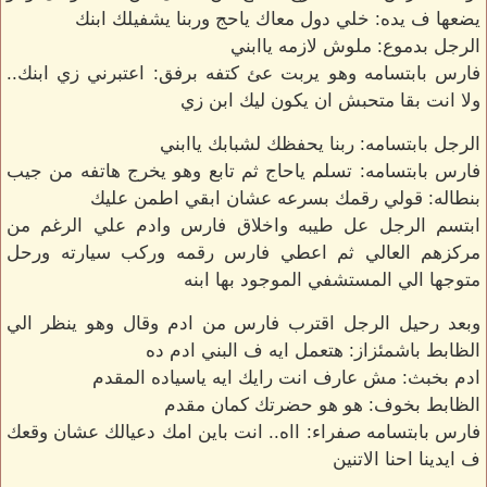
يضعها ف يده: خلي دول معاك ياحج وربنا يشفيلك ابنك
الرجل بدموع: ملوش لازمه ياابني
فارس بابتسامه وهو يربت عئ كتفه برفق: اعتبرني زي ابنك..
ولا انت بقا متحبش ان يكون ليك ابن زي
الرجل بابتسامه: ربنا يحفظك لشبابك ياابني
فارس بابتسامه: تسلم ياحاج ثم تابع وهو يخرج هاتفه من جيب
بنطاله: قولي رقمك بسرعه عشان ابقي اطمن عليك
ابتسم الرجل عل طيبه واخلاق فارس وادم علي الرغم من
مركزهم العالي ثم اعطي فارس رقمه وركب سيارته ورحل
متوجها الي المستشفي الموجود بها ابنه
وبعد رحيل الرجل اقترب فارس من ادم وقال وهو ينظر الي
الظابط باشمئزاز: هتعمل ايه ف البني ادم ده
ادم بخبث: مش عارف انت رايك ايه ياسياده المقدم
الظابط بخوف: هو هو حضرتك كمان مقدم
فارس بابتسامه صفراء: ااه.. انت باين امك دعيالك عشان وقعك
ف ايدينا احنا الاتنين