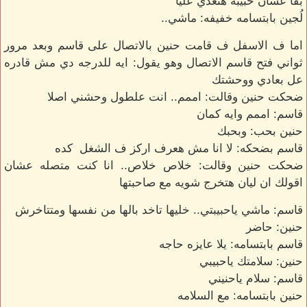
بقا عشان حبيبه هتعدي عليا
لُجين بابتسامه خفيفه: ماشي..
اما ف الاسفل ف قامت حنين بالاتصال على قاسم وبعد مرور
ثواني فتح قاسم الاتصال وهو يقول: ايه للدرجه دي مش قادره
عل بعادي ووحشتك
ضحكت حنين وقالت: اممم.. انت علطول وحشني اصلا
قاسم: اممم وايه كمان
حنين بحب: وبحبك
قاسم بضحكه: لا انا مش هعرف اركز ف الشغل كده
ضحكت حنين وقالت: خلاص خلاص.. انا كنت متصله عشان
اقولك ان ليان هتخرج شويه مع صاحبتها
قاسم: ماشي ياحبيبتي.. خليها تاخد بالها من نفسها ومتتاخرش
حنين: حاضر
قاسم بابتسامه: يلا عايزه حاجه
حنين: سلامتك ياحبيبي
قاسم: سلام ياحنيني
حنين بابتسامه: مع السلامه