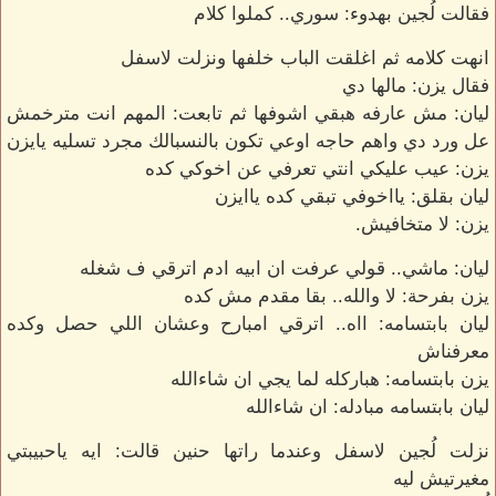
فقالت لُجين بهدوء: سوري.. كملوا كلام
انهت كلامه ثم اغلقت الباب خلفها ونزلت لاسفل
فقال يزن: مالها دي
ليان: مش عارفه هبقي اشوفها ثم تابعت: المهم انت مترخمش
عل ورد دي واهم حاجه اوعي تكون بالنسبالك مجرد تسليه يايزن
يزن: عيب عليكي انتي تعرفي عن اخوكي كده
ليان بقلق: يااخوفي تبقي كده ياايزن
يزن: لا متخافيش.
ليان: ماشي.. قولي عرفت ان ابيه ادم اترقي ف شغله
يزن بفرحة: لا والله.. بقا مقدم مش كده
ليان بابتسامه: ااه.. اترقي امبارح وعشان اللي حصل وكده
معرفناش
يزن بابتسامه: هباركله لما يجي ان شاءالله
ليان بابتسامه مبادله: ان شاءالله
نزلت لُجين لاسفل وعندما راتها حنين قالت: ايه ياحبيبتي
مغيرتيش ليه