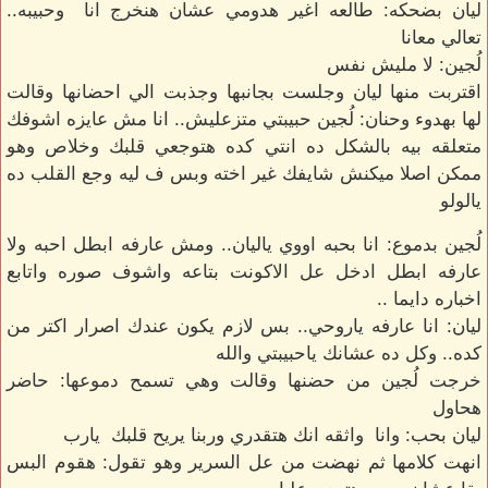
ليان بضحكه: طالعه اغير هدومي عشان هنخرج انا وحبيبه..
تعالي معانا
لُجين: لا مليش نفس
اقتربت منها ليان وجلست بجانبها وجذبت الي احضانها وقالت
لها بهدوء وحنان: لُجين حبيبتي متزعليش.. انا مش عايزه اشوفك
متعلقه بيه بالشكل ده انتي كده هتوجعي قلبك وخلاص وهو
ممكن اصلا ميكنش شايفك غير اخته وبس ف ليه وجع القلب ده
يالولو
لُجين بدموع: انا بحبه اووي ياليان.. ومش عارفه ابطل احبه ولا
عارفه ابطل ادخل عل الاكونت بتاعه واشوف صوره واتابع
اخباره دايما ..
ليان: انا عارفه ياروحي.. بس لازم يكون عندك اصرار اكتر من
كده.. وكل ده عشانك ياحبيبتي والله
خرجت لُجين من حضنها وقالت وهي تسمح دموعها: حاضر
هحاول
ليان بحب: وانا واثقه انك هتقدري وربنا يريح قلبك يارب
انهت كلامها ثم نهضت من عل السرير وهو تقول: هقوم البس