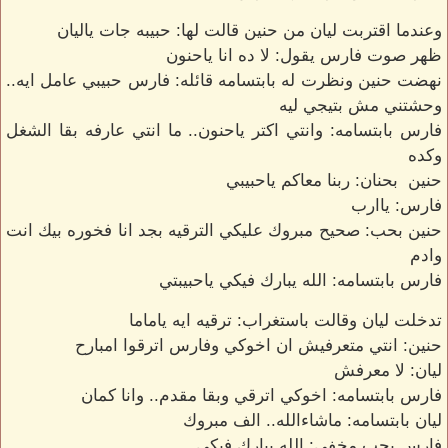
وعندما اقتربت ليان من حنين قالت لها: حبيبه جات ياليان
ظهر صوت فارس يقول: لا ده انا ياحنون
نهضت حنين ونظرت له بابتسامه قائله: فارس حبيبي عامل ايه..
وحشتني مش بتيجي ليه
فارس بابتسامه: وانتي اكتر ياحنون.. ما انتي عارفه بقا الشغل
وكده
حنين بحنان: ربنا معاكم ياحبيبي
فارس: ياارب
حنين بحب: صحيح مبروك عليكي الترقيه بجد انا فخوره بيك انت
وادم
فارس بابتسامه: الله يبارك فيكي ياحبيبتي
تدخلت ليان وقالت باستغراب: ترقيه ايه ياماما
حنين: انتي متعرفيش ان اخوكي وفارس اترقوا امبارح
ليان: لا معرفش
فارس بابتسامه: اخوكي اترقي وبقا مقدم.. وانا كمان
ليان بابتسامه: ماشاءالله.. الف مبروك
فارس بحب مخفي: الله يبارك فيكي