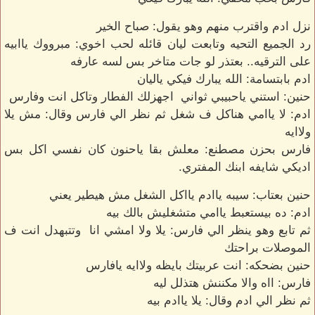
نزل ادم واقترب منهم وهو يقول: صباح الخير
رد الجميع التحيه وتابعت ليان قائله لحب اخوي: مبرووك ياابيه
على الترقيه.. بعتذر لو جات متاخر بس لسه عارفه
ادم بابتسامة: الله يبارك فيكي ياليان
حنين: استني ياحبيبي ثواني اجهزلك الفطار وتاكل انت وفارس
ادم: لا ياامي هناكل ف شغل ثم نظر الي فارس وقال: مش يلا
ولاايه
فارس بحزن مصطنع: معلش بقا ياحنون كان نفسي اكل بس
اديكي شايفه ابنك المفتري.
حنين بعتاب: سيبه ياادم يااكل الشغل مش هيطير يعني
ادم: ده بيستعبط ياامي متشغليش بالك بيه
ثم تابع وهو ينظر الي فارس: يلا ولا امشي انا وتتبهدل انت ف
الموصلات براحتك
حنين بضحكه: انت عربيتك بايظه ولاايه يافارس
فارس: ااه والا مكننش هتذلل ليه
ثم نظر الي ادم وقال: يلا ياادم بيه