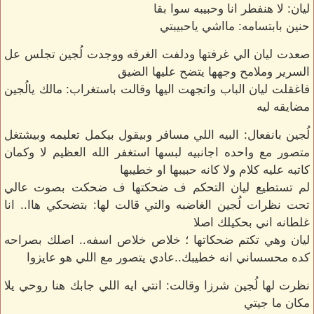
ليان: لا هنفطر انا وحبيبه سوا بقا
حنين بابتسامه: مااشي ياحبيبتي
صعدت ليان الي غرفتها ودلفت الغرفه ووجدت لُجين تجلس عل
السرير وملامح وجهها يتضح عليها الضيق
فاغقلت ليان الباب واتجهت اليها وقالت باستغراب: مالك يالُجين
مضايقه ليه
لُجين بانفعال: البيه اللي مسافر وبيقول بيكمل تعليمه وبيشتغل
متصور مع واحده اجانبيه لبسها استغفر الله العظيم لا وكمان
كاتبه عليه كلام ولا كانه حبيبها او خطيبها
لم تستطيع ليان التحكم ف ضحكتها ف ضحكت بصوت عالي
تحت نظرات لُجين الغاضبه والتي قالت لها: بتضحكي هاا.. انا
غلطانه اني بحكيلك اصلا
ليان وهي تكتم ضحكاتها ؛ خلاص خلاص اسفه.. اصلك بصراحه
كده محسساني انه خطيبك..عادي يتصور مع اللي هو عايزوا
نظرت لها لُجين شرزا وقالت: انتي ايه اللي جابك هنا روحي يلا
مكان ما جيتي