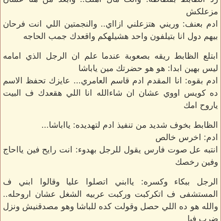
مزعلكش
ادم بعنف: وريني هتزعلني ازااي.. والنجمتين اللي انت فرحان
بيهم دول انا بتيلفون واحد هشيلهكم واقعدك جمب الحاجه
ابتلع الظابط ريقه بصعوبة عندما علم ان الرجل الذي امامه
ليس بهين ابدا: هو هو حضرتك مين ياباشا
ادم بقوه: انا المقدم ادم قاسم العامري... عايزك تحفظ الاسم
ده كويس اووي عشان ان شاءالله انا اللي هقعدك ف البيت
ياروح امك
الظابط بخوف شديد من تنفيذ ادم لتهديده: يااباشا...
ادم: اخرس خالص
انتبه عل صوت فارس يقول للرجل بهدوء: انت رايح فين يااحاج
وفين رخصك
الرجل ببكاء وكسره: ياابني اتصلوا عليا وقالوا ابني ف
المستشفى ف اتكركبت وركبت عربيه الشغل عشان اروحله..
والله هو ده اللي حصل وقولت كده للباشا وهو مصدقنيش ونزل
ضرب فيا