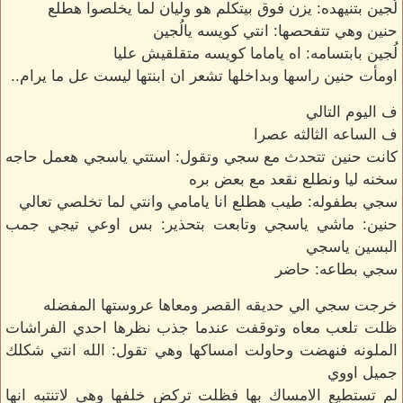
لُجين بتنيهده: يزن فوق بيتكلم هو وليان لما يخلصوا هطلع
حنين وهي تتفحصها: انتي كويسه يالُجين
لُجين بابتسامه: اه ياماما كويسه متقلقيش عليا
اومأت حنين راسها وبداخلها تشعر ان ابنتها ليست عل ما يرام..
ف اليوم التالي
ف الساعه الثالثه عصرا
كانت حنين تتحدث مع سجي وتقول: استتي ياسجي هعمل حاجه
سخنه ليا ونطلع نقعد مع بعض بره
سجي بطفوله: طيب هطلع انا يامامي وانتي لما تخلصي تعالي
حنين: ماشي ياسجي وتابعت بتحذير: بس اوعي تيجي جمب
البسين ياسجي
سجي بطاعه: حاضر
خرجت سجي الي حديقه القصر ومعاها عروستها المفضله
ظلت تلعب معاه وتوقفت عندما جذب نظرها احدي الفراشات
الملونه فنهضت وحاولت امساكها وهي تقول: الله انتي شكلك
جميل اووي
لم تستطيع الامساك بها فظلت تركض خلفها وهي لاتنتبه انها