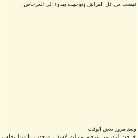
نهضت من عل الفراش وتوجهت بهدوء الي المرحاض.
وبعد مرور بعض الوقت
خرجت ليان من غرفتها ونزلت لاسفل فوجدت والدتها تجلس