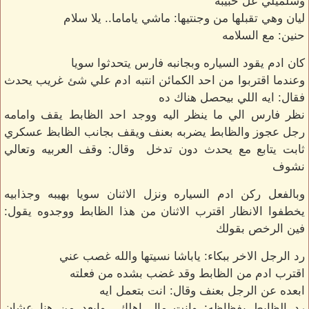
وسلميلي عل حبيبه
ليان وهي تقبلها من وجنتيها: ماشي ياماما.. يلا سلام
حنين: مع السلامه
كان ادم يقود السياره وبجانبه فارس يتحدثوا سويا
وعندما اقتربوا من احد الكمائن انتبه ادم علي شئ غريب يحدث
فقال: ايه اللي بيحصل هناك ده
نظر فارس الي ما ينظر اليه ووجد احد الظابط يقف وامامه
رجل عجوز والظابط يضربه بعنف ويقف بجانب الظابظ عسكري
ثابت يتابع مع يحدث دون تدخل وقال: وقف العربيه وتعالي
نشوف
وبالفعل ركن ادم السياره ونزل الاثنان سويا بهيبه وجذابيه
يخطفوا الانظار اقترب الاثنان من هذا الظابط ووجدوه يقول:
فين الرخص بقولك
رد الرجل الاخر ببكاء: ياباشا نسيتها والله غصب عني
اقترب ادم من الظابط وقد غضب بشده من فعلته
ابعده عن الرجل بعنف وقال: انت بتعمل ايه
رد الظابط بفظاظه: وانت مال اهلك.. وابعد من هنا عشان