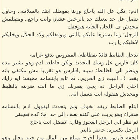
ادم: اتكل عل الله ياحاج وربنا يقوملك ابنك بالسلامه.. وحاول
تتصل عل حد يبعتلك حد بالرخص عشان وانت راجع.. ومتقلقش
محدش ف اللجان الجايه هيوقفك
الرجل: ربنا يسترها عليكم ياابني ويوقفلكم ولاد الحلال ويخليكم
لاهليكم يا رب
تدخل الظابط قائلا بفظاظه: المفروض يدفع غرامه
كان فارس عل وشك التحدث ولكن قاطعه ادم وهو يشير بيده
وينظر الي الظابط: سيبه يافارس هو تقريبا مش مكتفي بانه
يقعد ف البيت زي الحريم.. ثم تابع بابتسامه مخيفه: ايه رايك
اخلي الراجل ده يجي يضربك زي ما انت ضربته بالظبط
ومحدش هيقوله انت بتعمل ايه..
ابتلع الظابط ريقه بخوف ولم يتحدث ليقوول ادم بابتسامه
صفراء وهو يربت على كتفه بعنف الي حد ما: كده تعجبني
ثم نظر الي الرجل العجوز وقال: اتفضل انت ياحاج
الرجل بكسره: حاضر ياابني
اوقفه فارس بعدما اخرج بمبلغ من المال من جيبه وقال وهو