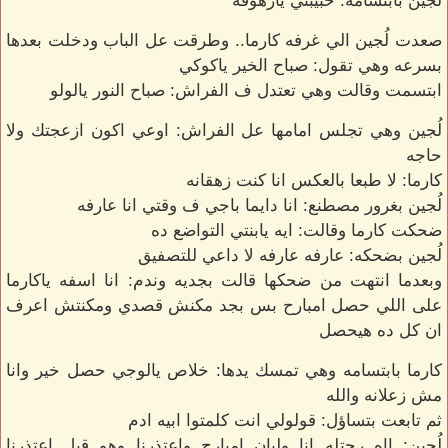
لُجين بابتسامه: حبيبتي يارهوفه
صعدت لُجين الي غرفه كارما.. وطرقت عل الباب ودخلت بعدها
بسرعه وهي تقول: صباح الخير ياكوكي
ابتسمت وقالت وهي تعتدل ف الفراش: صباح النور يالولو
لُجين وهي تجلس امامها عل الفراش: اوعي اكون ازعجتك ولا
حاجه
كارما: لا طبعا بالعكس انا كنت زهقانه
لُجين بغرور مصطنع: انا دايما باجي ف وقتي انا عارفه
ضحكت كارما وقالت: ايه يابنتي التواضع ده
لُجين بضحكه: عارفه عارفه لا داعي للتصفيق
وبعدما انتهت من ضحكها قالت بجديه وندم: انا اسفه ياكارما
على اللي حصل امبارح بس بجد مكنش قصدي ومكنتش اعرف
ان كل ده هيحصل
كارما بابتسامه وهي تمسك يدها: خلاص يالوجي حصل خير وانا
مش زعلانه والله
ثم تابعت بتساؤل: قولولي انت كلمتوا ابيه ادم
لُجين: ااه رحتله انا وليان امبارح واعتذرنا وهو قبل اعتذرنا