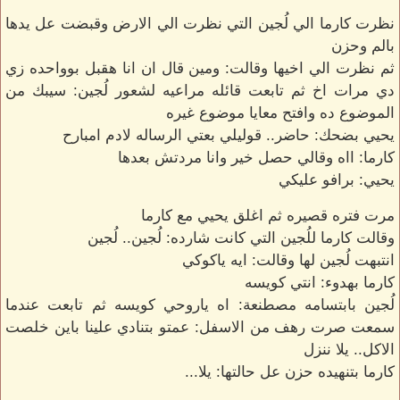
نظرت كارما الي لُجين التي نظرت الي الارض وقبضت عل يدها
بالم وحزن
ثم نظرت الي اخيها وقالت: ومين قال ان انا هقبل بوواحده زي
دي مرات اخ ثم تابعت قائله مراعيه لشعور لُجين: سيبك من
الموضوع ده وافتح معايا موضوع غيره
يحيي بضحك: حاضر.. قوليلي بعتي الرساله لادم امبارح
كارما: ااه وقالي حصل خير وانا مردتش بعدها
يحيي: برافو عليكي
مرت فتره قصيره ثم اغلق يحيي مع كارما
وقالت كارما للُجين التي كانت شارده: لُجين.. لُجين
انتبهت لُجين لها وقالت: ايه ياكوكي
كارما بهدوء: انتي كويسه
لُجين بابتسامه مصطنعة: اه ياروحي كويسه ثم تابعت عندما
سمعت صرت رهف من الاسفل: عمتو بتنادي علينا باين خلصت
الاكل.. يلا ننزل
كارما بتنهيده حزن عل حالتها: يلا...