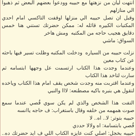
انتهت ليان من نزهتها مع حبيبه وودعوا بعضهم البعض ثم ذهبوا
الي منازلهم
وقبل ان تصل حبيبه الي منزلها اوقفت التاكسي امام احدي
المكتبات الكبيره قائله له: ممكن حضرتك تستني هنا خمس
دقايق هجيب حاجه من المكتبه ومش هاخر
السواق: ماشي
نزلت حبيبه من السياره ودخلت المكتبه وظلت تسير فيها باحثه
عن كتاب معين
وعندما وجدت هذا الكتاب ارتسمت عل وجهها ابتسامه ثم
سارت لتاخد هذا الكتاب
وعندما اقتربت منه وجدت شخص يقف امام هذا الكتاب وياخده
لتقول هي بنبره باكيه مصطنعه: لااا والنبي
التفت هذا الشخص والذي لم يكن سوي قُصي عندما سمع
صوت همهمه من خلفه وقال باستغراب: ف حاجه ياانسه
حبيبه بتوتر: لا.. اه.. لا
قُصي بابتسامة: اه ولالا حددي
حبيبه بخجل: اصلي كنت عايزه الكتاب اللي ف ايد حضرتك ده..