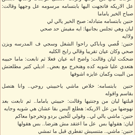
عل الاريكه فاتجهت اليها بابتسامه مرسومه عل وجهها وقالت:
صباح الخير ياماما
حنين بابتسامه متبادله: صبح الخير يالي لي
ليان وهي تجلس بجانبها: ايه مفيش حد صحي
ولاايه
حنين: قُصي وباباكي راحوا الشغل وسجي ف المدرسه ويزن
صحي وكان عيان تقريبا وقالي رايح الكليه
ضحكت ليان وقالت: واضح انه عيان فعلا ثم تابعت: ماما حبيبه
هتعدي عليا شويه كده وهنخرج مع بعض.. اديلي كتير مطلعتش
من البيت وكمان عايزه اشوفها
حنين بابتسامه: خلاص ماشي ياحبيبتي روحي.. وانا هتصل
بقاسم واقوله
قبلتها ليان من وجنتيها وقالت: حبيبتي ياماما.. ثم تابعت بعد
نهوضها من عل الاريكه: هطلع البس بقا عشان هي شويه وجايه
حنين: ماشي يالي لي.. وقولي للُجين بردو وتخرجوا معاكم
ليان: هقولها بس عل ما اعتقد مش هترضا.. بس هقولها
حنين: ماشي.. متنسيش تفطري قبل ما تمشي