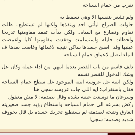
تقرب من حمام السباحه
ولم تشعر بنفسها الا وهي تسقط به
حاولت الصراخ ليأتي احد وينقذها ولكنها لم تستطيع.. ظلت
تقاوم وتصارع مع المياه.. ولكن بدأت تفقد مقاومتها تدريجا
ولحظات قليله واستسلمت وفقدت مقاومتها كليا واغمضت
عينيها وقد اصبح جسدها ساكن نتيجه لاغمائها وغاصت بعدها ف
الماء لتصل لاعماق حمام السباحة
دلف قاسم من باب القصر بعدما انتهي من اداء عمله وكان عل
وشك الدخول للقصر نفسه
ولكن انتبه عل عروسه ابنته الموجود عل سطح حمام السباحه
فقال باستغراب: ايه اللي جاب عروسه سجي هنا
وسرعان ما توسعت عينيه بشده وقال بصدمه: لا مش معقول
ركض بسرعه الي حمام السباحه واستطاع رؤيه جسد صغيريته
الغارق ونتيجه لصدمته لم يستطيع تحريك جسده بل قال بخووف
شديد وصدمه: سجي!