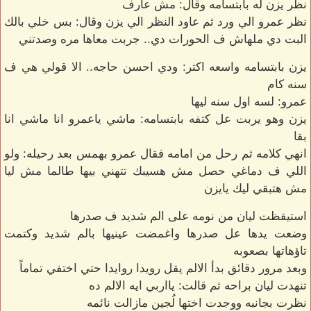
نظر يزن له بابتسامه وقال: مش عارف
نظر عمرو الي ورد ثم عاود النظر الي يزن وقال: بس خلي بالك
البت دي ملهاش ف الحورات دي.. جربت معاها مره وصدتني
يزن بابتسامه واسعه اكتر: ودي احسن حاجه.. الا قولي هي ف
سنه كام
عمرو: لسه اول سنه ليها
يزن وهو يربت عل كتفه بابتسامه: ماشي ياعمرو انا ماشي انا
بقا
انهي كلامه ثم رحل من امامه فقال عمرو بهمس بعد رحيله: ولو
اللي ف دماغي حصل مش هسيبك تتهني بيها طالما مش ليا
مش هتبقي ليك يايزن
استيقظت ليان من نومه على الم شديد ف صدرها
وضعت يدها عل صدرها واغمضت عينيها بالم شديد وكتمت
تاؤهاتها بصعوبه
وبعد مرور دقائق بدأ الالم يقل رويدا روايدا حتي اختفي تماماً
تنهدت ليان براحه ثم قالت: يااربي ايه الالم ده
نظرت بجانبه ووجدت اختها لُجين مازالت نائمه