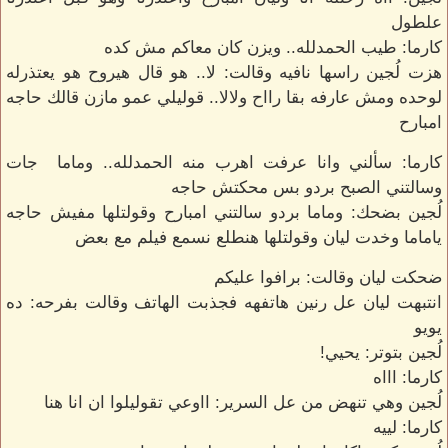
علطول
كارما: طيب الحمدلله.. ويزن كان معاكم مش كده
هزت لُجين راسها نافيه وقالت: لا.. هو قال هيروح هو يعتذرله
لوحده ومش عارفه بقا رااح ولالا.. قوليلي عمو مازن قالك حاجه
امبارح
كارما: سألني وانا عرفت اهرب منه الحمدلله.. وماما جات
وسالتني الصبح بردو بس محكتش حاجه
لُجين بضحك: وماما بردو سالتني امبارح وقولتلها مفيش حاجه
ياماما وخدت ليان وقولتلها هنطلع نسمع فيلم مع بعض
ضحكت ليان وقالت: برافوا عليكم
انتبهت ليان عل رنين هاتفهه فجذبت الهاتف وقالت بفرحه: ده
يويو
لُجين بتوتر: يحيي!
كارما: اااه
لُجين وهي تنهض من عل السرير: ااوعي تقوليلوا ان انا هنا
كارما: لييه