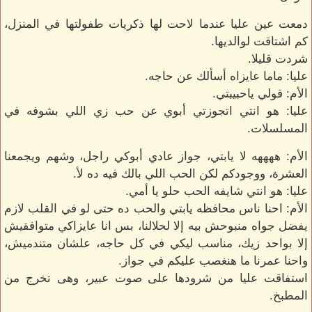
دمعت عين عليا عندما لاحت لها ذكريات طفولتها في المنزل،
كم اشتاقت لوالديها.
شردت قليلا.
عليا: ماما عايزاه أسألك عن حاجه.
الأم: قولي ياحبيبتي.
عليا: هو انتي اتجوزتي أبوي عن حب زي اللي بشوفه في
المسلسلات.
الأم: ههههه لا يابتي، جواز عادي أبوكي راجل، وشهم ويجمعنا
العشرة، ووجودكم لكن الحب اللي بالك فيه ده لأ.
عليا: هو انتي شايفه الحب حلو يا أمي.
الأم: احنا ناس محافظه يابتي والحب ده حتى لو في القلب لازم
يفضل جواه منبوحش بيه إلا لحلالنا، بس انا عايزاكي متوافقيش
إلا بواحد زيك، مناسب ليكي في كل حاجه، علشان متندميش،
واحنا عمرنا ما هنغصب عليكم في جواز.
استفاقت عليا من شرودها على صوت عبير، وهى تخرج من
المطبخ.