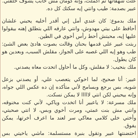
علت شهقاتها ثم أكملت، وإنه كومان مش حابب يشوف خلقتي.
عبير بصدمة: طيب وانتي إيه سكتك كل ده.
ملك بدموع: كان عندي أمل إني أقدر أخليه يحبني علشان
أحافظ على بيتي مهدوش، وانتي عارفه اللي بتطلق إهنه بيقولوا
عليها إيه، محبتش أحط رأس أخوي في الطين.
ربتت عبير على قدمها بحنان وقالت بصوت هادئ بعض الشئ:
طب وهو إيه اللي غصبه على الجواز، مقلش السبب، وبعدين هو
كان يطول.
ملك بنحيب: لا مقلش، وكل ما أحاول اتحدت معاه يصدني.
عبير: أنا صحيح، لما اخوكي يتعصب علي، أو يصدني بزعل
شويه، بس برجع وبسامح لأني متأكده إن ده عكس اللي جواه،
وإنه بيحبني لكن انتي لااااا لا يمكن نسكت.
ملك مسرعة: لا ياعبير أنا اتخدت وياكي، لأني كنت مخنوقه،
وانتي مش بنت عمتي، ومرت أخوي وبس، لا انتي صحبتي،
وأختي خلي كلامي معاكي سر لعند ما اعرف أخرتها، يمكن
يفوق.
احتضنتها عبير وتقول بنبرة مستسلمة: ماشي ياخيتي بس