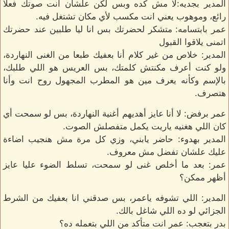
المدير بجديه:لا مش كده وبس لكن علشان انت صوتك فعلا
رائع، وموهوب يعني انت مكسب لأي مكان تشتغل فيه.
عمر بابتسامه: متشكر لحضرتك بس انا ليا طلبين عند حضرتك
اتمنى يلاقوا القبول
المدير: خلاص من غير كلام أنا بعفيك طبعا من الغنى النهاردة،
ولو كنت أعرف مكنتش كلمتك، بس العريس هو اللي طلبك،
بالإسم وكأنه يعرف مين هو المطرب المجهول روح انت وأنا
هتصرف.
عمر برفض: لا أنا عايز أهديهم أغنية النهاردة، بس لو سمحت أي
كان اللي هغنيه ياريت يكمل متفصلش الصوت.
المدير بهدوء: حاضر يابني، وزي كل مرة مش هنجيب اضاءة
عليك علشان تفضل مش معروف.
عمر: بعد ما أخلص غنى لو سمحت، تسلط الضوء عليا عايز
أظهر ممكن؟
المدير: اللي تشوفه ياعمر، بس صدقني انا بعفيك من الشرط
الجزائي لو ده اللي شاغل بالك.
بدر بتعجب: عمر انت متأكد من اللي بتعمله ده؟