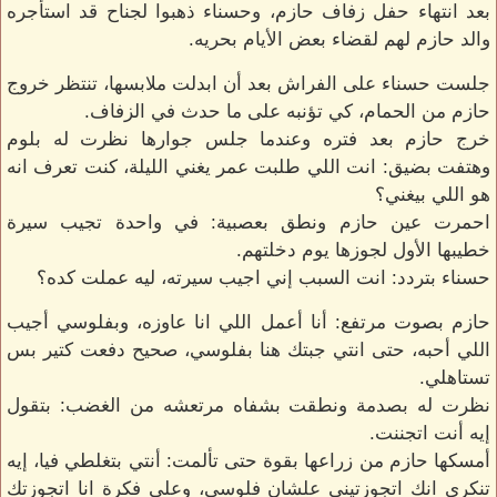
بعد انتهاء حفل زفاف حازم، وحسناء ذهبوا لجناح قد استأجره
والد حازم لهم لقضاء بعض الأيام بحريه.
جلست حسناء على الفراش بعد أن ابدلت ملابسها، تنتظر خروج
حازم من الحمام، كي تؤنبه على ما حدث في الزفاف.
خرج حازم بعد فتره وعندما جلس جوارها نظرت له بلوم
وهتفت بضيق: انت اللي طلبت عمر يغني الليلة، كنت تعرف انه
هو اللي بيغني؟
احمرت عين حازم ونطق بعصبية: في واحدة تجيب سيرة
خطيبها الأول لجوزها يوم دخلتهم.
حسناء بتردد: انت السبب إني اجيب سيرته، ليه عملت كده؟
حازم بصوت مرتفع: أنا أعمل اللي انا عاوزه، وبفلوسي أجيب
اللي أحبه، حتى انتي جبتك هنا بفلوسي، صحيح دفعت كتير بس
تستاهلي.
نظرت له بصدمة ونطقت بشفاه مرتعشه من الغضب: بتقول
إيه أنت اتجننت.
أمسكها حازم من زراعها بقوة حتى تألمت: أنتي بتغلطي فيا، إيه
تنكري انك اتجوزتيني علشان فلوسي، وعلى فكرة انا اتجوزتك