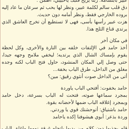
عبير بابتسامه: ربنا يريح قلبك ياحبيبي، اطمن .
دق قلب سالم لكلمة عبير، ونظر لها بحب ثم سرعان ما عاد إليه
بروده الخارجي فقط، ونظر أمامه دون حديث.
هزت عبير رأسها بأسى، فهى لا تستطيع أن تخرج العاشق الذي
يرتدي قناع الثلج هذا.
في مكان أخر
أخذ حامد في الإلتفات خلفه بين التارة والأخرى، وكل لحظة
يقوم بإمساك الشال الذي يرتديه؛ ليخفي ملامح وجهه جيدا،
حتى وصل إلي المكان المنشود، حاول فتح الباب لكنه وجده
مغلق من الداخل، طرق الباب بخفة...
أتى من الداخل صوت أنثوي رقيق: مين؟
حامد بخفوت: أفتحي الباب ياوردة
بمجرد سماعها صوته، فتحت له الباب بسرعة، دخل حامد
وبمجرد إغلاقه الباب ضمها لأحضانه بقوة.
حامد باشتياق: أتوحشتك قوي يا وردتي.
وردة بذعر: أبوي هيشوفنا إكده ياحامد
قام بجذبها دون كلام من يديها باتجاه غرفة نومها واغلق الباب