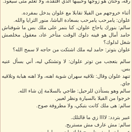
رقه، وحنان هو زوجها وحبيبها الذي افتقده، ولا تعلم متى سيعود.
أثناء خروجهم من الفيلا تقابلا مع علوان يدخل بمفرده.
علوان: يامرحب يامرحب بسعادة الباشا، منور الثرايا والله.
سالم: بنورك ياحاج علوان، كنا بنمر على ملك بس ما شوفناش
حامد أمال هو فينه دلوك الوقت متأخر عاد، معقول مخلصش
شغل لدلوك؟
علوان بتوتر: حامد ليه ملك اشتكت من حاجه لا سمح الله؟
سالم بتعجب من توتر علوان: لا وتشتكي ليه، أني بسأل عنيه
بس.
تنهد علوان وقال: تلاقيه سهران شوية اهنه، ولا اهنه هبابة وتلاقيه
جاي.
سالم وهو يستأذن للرحيل: طاجي بالسلامة إن شاء الله.
خرجوا من الفيلا بالسيارة ونظر لعبير.
سالم: هى ملك كانت بتبكي، ولا مطروفة صوح.
عبير بتردد: لاااا زي ما قالتلك.
سالم: مش عارف مش مستريح.