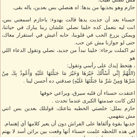
حازم وهو يجذبها من يدها: اه هنصلي بس بعدين، ياله بقى.
حسناء بعد أن جذبت يدها قالت بهدوء: ياحازم اسمعني بس،
انت ليه بتعمل كده خلينا نصلي علشان ربنا يبارك في حياتنا،
ويمكن يزرع الحب في قلوبنا، حابه أعيش في استقرار معاك،
حتى لو جوازنا مش عن حب.
ثم اكملت برجاء: خلينا نبدأ من جديد، نصلي وتقول الدعاء اللي
هو
، هتحط إيدك على رأسي وتقول:
(اللَّهُمَّ إِنِّي أَسْأَلُكَ خَيْرَهَا وَخَيْرَ مَا جَبَلْتَهَا عَلَيْهِ وَأَعُوذُ بِكَ مِنْ
شَرِّهَا وَمِنْ شَرِّ مَا جَبَلْتَهَا عَلَيْهِ) صدقني ده أحسن لينا .
اعتقدت حسناء أن قلبه سيرق، ويراعي خوفها
لكن كانت صدمتها الكبرى عندما تحدث .
حازم بملل: خلصتي الخطبه بتاعتك، قولتلك بعدين بس انتي
مش بتفهمي.
جذبها بقوة وألقاها على الفراش دون أن يعير كلامها أي إهتمام.
في هذه اللحظه علمت حسناء أنها وقعت بين براثن أسد لا يهتم