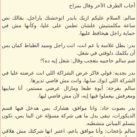
أجاب الطرف الأخر وقال بمزاح
سالم: السلام عليكم ازيك يابدر اتوحشتك ياراجل، بقالك نص
ساعة مكلمتنيش علشان تطمن على عليا، وكأنها مش في
حماية راجل هيحافظ عليها.
بدر: بطل غلاسة يا عم انت، انت راجل وسيد الظباط كمان بس
أن بكلمك دلوقتي في شغل.
ضم سالم حاجبيه بتعجب وقال: شغل إيه ده؟!
بدر بجديه: قولي فاكر عرض الشراكة اللي انت عرضته عليا في
الشركة اللي ابوك سابها، وانت مش فاضي تديرها.
سالم بفرحة: أيوة طبعا ومازال عرضي مستمر، أنا سايبها
ومعرفش بيعملوا فيها إيه، لأن مش فاضي ليها.
بدر بصوت جاد: وانا موافق، هشارك بس هدخل فيها قسم
الديكورات، تبقى بدل ما هى شركة مسؤلة عن البنا بس، تكون
بتسلم المباني متشطبه.
سالم بإعجاب: وأنا موافق ياعم، اعتبر انها شركتك مش هلاقي