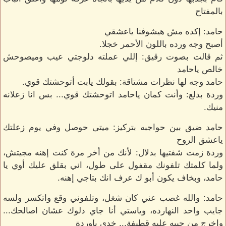
بالمفتاح
حامد: إكده مش هيشوفنا ياعشقي
أصبح وجه ورده باللون الأحمر خجلا.
ثم قالت بصوت رقيق: إللي عملته دلوجتي عيب وميصوحش
خالص ياحامد
حامد وجه لها نظرات مشتاقة: بقولك يابت أتوحشتك قوي.
وردة بدلع: وأنت كمان ياحامد اتوحشتك قوي... بس انا زعلانه
منيك.
حامد ضيق بين حواجبه بتركيز: ميتى حوصل وفي يوم زعلتك
ياعشق الروح
وردة زمت شفتيها بدلال: لأنك من أخر مرة كنت إهنه مجيتش،
ولما كلمتك تلفونك مقفول على طول، اني بقلق عليك أوي يا
حامد، وبخاف يكون أبو ك عرف انك بتاجي إهنه.
حامد: والله غصب عني كان شغل، وتلفوني وقع واتكسر ولسه
جايب واحد النهارده، وياستي أنا جاي دلوك عشان اصالحك...
واخرج من جيبه علبه قطيفة... خدي ياوردة