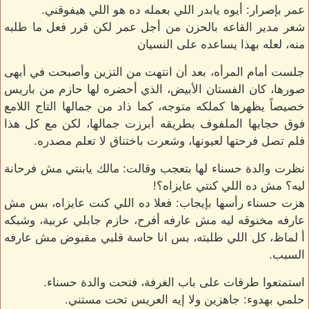
عمر بإصرار: أيوه يابدر اللي بعمله ده هو اللي هيفوقني.
شعر مدير القاعه بالحزن من أجل عمر لكن قرر فعل ما طلبه
منه، لعله بهذا يساعده على النسيان
جلست أمام المرأه، بعد أن انتهت من التزين وأصبحت في أبهى
صورها، كان الفستان الأبيض، الذي أحضره لها حازم من باريس
خصيصاً يظهرها كملكه متوجه، كما ذاد من جمالها التاج اللامع
فوق حجابها الملفوف بطريقه أبرزت جمالها، لكن مع كل هذا
فلم تصل فرحتها لعيونها، وشعرت باختناق لا تعلم مصدره.
نظرت والدة حسناء لها بتعجب وقالت: مالك يابنتي مش فرحانة
ليه؟ مش ده اللي كنتي عايزاه؟!
هزت حسناء رأسها بإيجاب: فعلا ده اللي كنت عايزاه، بس مش
عارفه مخنوقه ليه مش عارفه أفرح، حازم جابلي عربية، وشبكه
أ لماظ، كل اللي طلبته، بس انا حاسة قلبي مقبوض مش عارفه
السبب.
استمتعوا طرقات على باب الغرفة، فتحت والدة حسناء.
حلمي بهدوء: جاهزين ولا إيه العريس تحت مستني.