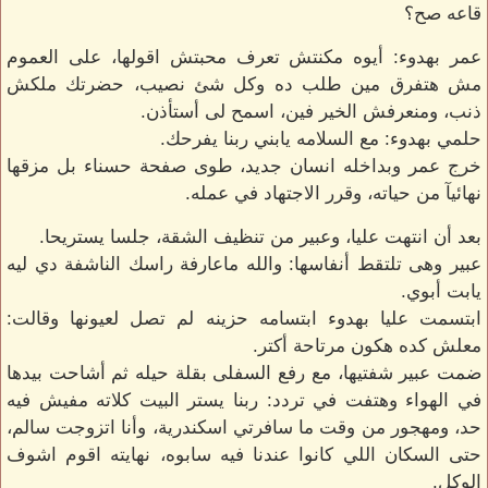
قاعه صح؟
عمر بهدوء: أيوه مكنتش تعرف محبتش اقولها، على العموم
مش هتفرق مين طلب ده وكل شئ نصيب، حضرتك ملكش
ذنب، ومنعرفش الخير فين، اسمح لى أستأذن.
حلمي بهدوء: مع السلامه يابني ربنا يفرحك.
خرج عمر وبداخله انسان جديد، طوى صفحة حسناء بل مزقها
نهائيآ من حياته، وقرر الاجتهاد في عمله.
بعد أن انتهت عليا، وعبير من تنظيف الشقة، جلسا يستريحا.
عبير وهى تلتقط أنفاسها: والله ماعارفة راسك الناشفة دي ليه
يابت أبوي.
ابتسمت عليا بهدوء ابتسامه حزينه لم تصل لعيونها وقالت:
معلش كده هكون مرتاحة أكتر.
ضمت عبير شفتيها، مع رفع السفلى بقلة حيله ثم أشاحت بيدها
في الهواء وهتفت في تردد: ربنا يستر البيت كلاته مفيش فيه
حد، ومهجور من وقت ما سافرتي اسكندرية، وأنا اتزوجت سالم،
حتى السكان اللي كانوا عندنا فيه سابوه، نهايته اقوم اشوف
الوكل.