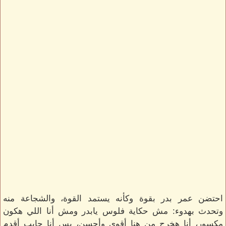
احتضن عمر بدر بقوة وكأنه يستمد القوة، والشجاعة منه
وتحدث بهدوء: مش حكاية فلوس يابدر ومش أنا اللي هكون
مكسور، أنا هخرج من هنا أقوى وأحسن، بس أنا حابب أقدم