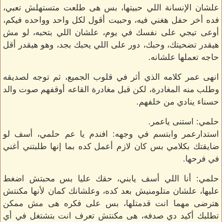
علشان الإنسانة اللي حبيتها، بس هى طلعت متستهلش تعبي،
فده أخر حفل هغني فيه، وحبيت أقول لكل واحد وواحده فيكم،
أوعى تيجي على نفسك في يوم، علشان اللي بتحبه، لو مش
هيقدر تضحيتك، وحبك، دور على اللي يحبك بجد، وهو هيقدر أقل
حاجه تعملها علشانه.
انهى عمر كلامه الذي أثر في قلوب الجميع، ثم توجه لصديقه
وطلب منه المغادرة، لكن قبل مغادرة القاعه أوقفهم صوت والد
حسناء ينادي من خلفهم.
حلمي: استنى ياعمر.
استدارعمر وابتسم في وجهه: افندم يا عم حلمي، أسف لو
ضايقتك بكلامي بس كان لازم أعمل كده بما إنها طلبتني أغني
في فرحها.
حلمي: أنا اللي أسف يابني، حقك عليا بس محبتش اضغط
عليها، علشان متلومنيش بعد كده، وعلشانك كمان لأنها مكنتش
هترضى مهما انت قدمتلها، بس على فكره هى مش ممكن
تطلبك أكيد دي صدفه، هى مكنتش تعرف انت بتشتغل في أي