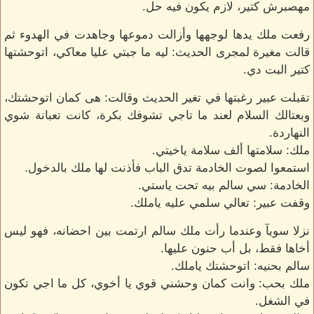
مهصبرش كتير، لازم يكون فيه حل.
رفعت ملك يدها لوجهها وأزالت دموعها وجاهدت في الهدوء ثم
قالت مغيرة لمجرى الحديث: ليه ما جبتي عليا معاكي، اتوحشتها
كتير البت دي.
تقبلت عبير رغبتها في تغير الحديث وقالت: هى كمان اتوحشتك،
وبعتالك السلام لعند ما تاجي تشوفك بكرة، كانت تعبانة شوي
النهاردة.
ملك: سلامتها ألف سلامة ياخيتي.
استمعوا لصوت الخادمة تدق الباب فأذنت لها ملك بالدخول.
الخادمة: سي سالم بيه تحت ياستي.
وقفت عبير: تعالي سلمي عليه ياملك.
نزلا سويآ وعندما رأت ملك سالم ارتمت بين احضانه، فهو ليس
أخاها فقط، بل أب حنون عليها.
سالم بحنيه: اتوحشتك ياملك.
ملك بحب: وانت كمان وحشني قوي يا أخوي، كل ما اجي تكون
في الشغل.