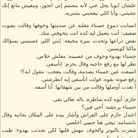
علشان ابويا يحل عني لأنه مصمم إني اتجوز، ومفيش مانع إنك
عجبتني، وأنا اللي بيعجبني بشتريه.
انسابت دموع حسناء معلنه عن صدمتها وخوفها وقالت بصوت
ضعيف: أنت بتعمل ليه كده انت بتخوفني منك.
نفض ذراعها وتحدث بنبرة مخيفة: إنتي اللي عصبتيني بسؤالك
ماكنا كويسين.
حسناء بهدوء وخوف من عصبيته: معلش خلاص.
نظر لها مع رفع حاجبه وقال بحزم: اتأسفي.
اتسعت عين حسناء بصدمة، وقالت بتعجب: بتقول ايه؟!
رفع صوته بقوه: قولت اتأسفي إيه انطرشتي.
أ تعدت أوصلها وقالت من بين شهقاتها: أنا أسفه.
حازم: أيوه كده شاطرة، ياله تعالي بقى.
حسناء برعشه: أجي فين؟
اعتدل حازم على الفراش وأشار بيده على المكان بجانبه وقال
بابتسامه: تيجي هنا جمبي اخلصي
شعرت بالتوتر والخوف بنهش قلبها لكن تحدثت بهدوء: طيب
مش نصلي طيب.