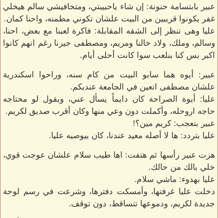
عبير بابتسامة حنونة: إن شاء ياحبيبتي، ومتخافيشي سالم هيخلي
غفر يكونوا قريبين من البيت علشان تكوني مطمنه، واحنا كمان.
عليا وهى تنظر إلى الشقه المقابلة: فاكرة لعبنا مع بعض، احنا،
وسالم، وملك، ولاد خالنا ومريم، ومصطفى جيرنا رغم انهم كانوا
اكبر بس كنا بنلعب سوا كانت أحلى أيام.
عبير: أيوه هما سابو البيت من كام سنه، وراحوا اسكندرية
علشان مصطفى اتعين في الجامعة عنديكم.
عليا: أيوة الصراحة كان دايماً يسأل عني، ويقول لو محتاجه
حاجه اروحله، وأكملت دون وعي منها وكان أقرب صديق لكريم.
عبير بتعجب: كريم مين؟!
عليا بتردد: ها لا أصله معيد عندنا، كان بيوصيه عليا.
هزت عبير رأسها ثم هتفت: اها طيب سلام علشان عوجت قوي،
خلي بالك من حالك.
عليا بهدوء: ماشي سلام.
دخلت عليا غرفتها، وأمسكت دفترها، وشرعت في رسم لوحة
جديدة لكريم، ودموعها تتساقط، دون توقف.