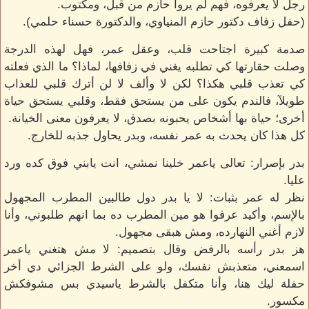
رجل لا يعرفوه، فهم لم يروا حازم من قبل، ومكتوب.
(حفل زفاف دكتور حازم المنياوي، والدكتورة حسناء حلمي).
صدمة كبيرة اجتاحت قلب، وعقل عمر، فهل لهذه الدرجة
وصلت حقارتها كي تطلبه يغني في زفافها، لماذا؟ ما الذي فعلته
كي تعذب قلبي هكذا؟ لكن لا وألف لا لن أترك قلبي للعذاب
طويلآ، فالندم يكون على من يستحق فقط، وقلبي يستحق حياة
أخرى؛ حياة بها أشخاص يحبونه بصدق، لا يعرفون معنى الخيانة.
كل هذا كان يحدث به عمر نفسه، وبدر يحاول جذبه للخارج.
بدر بإصرار: تعالى ياعمر خلينا نمشي، انت يابني فوق كده ورد
عليا.
نظر له عمر بثبات: لا يا بدر دول طالبين المطرب المجهول
بالإسم، وأكيد عرفوا هو مين المطرب ده بما انهم طلبوني، وأنا
لازم أغني النهارده، ومش هبقى مجهول.
هز بدر رأسه بالرفض وقال بتصميم: لا مش هتغني ياعمر
اسمعني، متعذبش نفسك، ولو على الشرط الجزائي دي أخر
حفلة ليك هنا، وأنا متكفل بالشرط ياسيدي بس مشوفكش
مكسور.