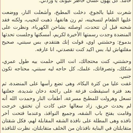
حامد: كل يهون عشان خاطر عيونك يا وردتي.
شعرت عليا بالجوع، دخلت المطبخ، وأشعلت النار، ووضعت
عليها الطعام لتسخينه، ثم رن هاتفها، ذهبت لتجيب، ولكنه فقد
شحنه قبل أن تتحدث، اوصلته بشاحن الكهرباء، ونظرت على
المنضدة وجدت رسمتها الأخيرة لكريم، أمسكتها وجلست تحدثها
بدموع: وحشتني اوي، قولت إنك هتتقدم، بس سبتني، صحيح
مقلتهاش ليا، بس اكيد كنت تقصدني، انا عارفه.
وحشتني، كنت محتجالك، انت اللي حلمت بيه طول عمري،
شكلك، وتصرفاتك، علمك، كل حاجه ليه سبتني، محتاجه تكون
جنبي.
غفت عليا من كثرة البكاء، وهى تضع رأسها على المنضدة، ثم
بعد فترة استيقظت فزعة على رائحة دخان شديدة، جعلتها
تسعل وهرولت للمطبخ مسرعة، أطفأت النار وحمدت الله أنه
لم يحدث حريق، زاد سعالها حتى كادت أن تختنق، خرجت
وقامت بفتح باب الشقه، وجميع النوافذ، وعندما فتحت أخر
نافذه وهى المطلة على نافذة الشقه المقابلة لهم، فكل شقتان
متقابلتان في البناية نافذتان من الخلف متقابلتان، نظرت للنافذة