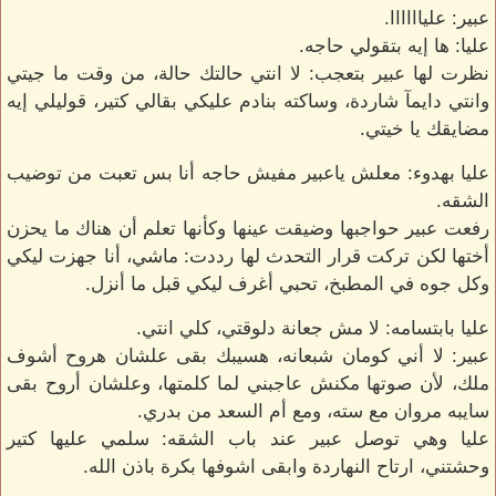
عبير: علياااااا.
عليا: ها إيه بتقولي حاجه.
نظرت لها عبير بتعجب: لا انتي حالتك حالة، من وقت ما جيتي
وانتي دايمآ شاردة، وساكته بنادم عليكي بقالي كتير، قوليلي إيه
مضايقك يا خيتي.
عليا بهدوء: معلش ياعبير مفيش حاجه أنا بس تعبت من توضيب
الشقه.
رفعت عبير حواجبها وضيقت عينها وكأنها تعلم أن هناك ما يحزن
أختها لكن تركت قرار التحدث لها رددت: ماشي، أنا جهزت ليكي
وكل جوه في المطبخ، تحبي أغرف ليكي قبل ما أنزل.
عليا بابتسامه: لا مش جعانة دلوقتي، كلي انتي.
عبير: لا أني كومان شبعانه، هسيبك بقى علشان هروح أشوف
ملك، لأن صوتها مكنش عاجبني لما كلمتها، وعلشان أروح بقى
سايبه مروان مع سته، ومع أم السعد من بدري.
عليا وهي توصل عبير عند باب الشقه: سلمي عليها كتير
وحشتني، ارتاح النهاردة وابقى اشوفها بكرة باذن الله.