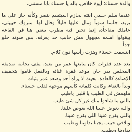
والدة حسناء: أيوة خلاص، ياله يا حسناء بابا مستني.
عندما سلم حلمي ابنته لحازم المبتسم بنصر وكأنه حاز على ما
يريد، جلسا سويآ ومال عليها قليلاً وقال لها: مبروك حبيبتي،
عاملك مفاجأة، إنما تجنن فيه مطرب بيغني هنا في القاعه
بيقولوا اسمه مجهول مش حابب حد يعرفه، بس صوته حلو
جداً.
ابتسمت حسناء وهزت رأسها دون كلام.
بعد عدة فقرات كان يتابعها عمر من بعيد، يقف بجانبه صديقه
المخلص بدر حان موعد فقرة غنائه وبالفعل قاموا بتخفيف
الإضاءة كالعادة، بحيث لا يراه أحد وصعد عمر بثبات
وبدأ بالغناء، وكانت كلماته كأسهم موجهه لقلب حسناء.
ملهمش في الطيب يا قلبي ياطيب
ياللي ما شافوا منك غير كل شئ طيب.
والله يعوض علينا الله يعوض علينا.
باللي يفرح عنينا اللي يفرح عنينا.
ونلاقي حبيب يجينا يداوينا ويطيب.
يداوينا ويطيب.