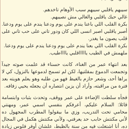
سيبهم ياقلبي سيبهم سبب الأوهام تاخدهم.
غالي حبك ياقلبي والغالي مش نصيبهم.
بكرة القلب اللي باعنا يندم على يوم ودعنا يندم على يوم ودعنا.
أصبر ياقلبي اصبر انسى اللي كان ودور تاني على حب تاني على
قلب يصون ما يغدر.
بكرة القلب اللي بعنا يندم على يوم ودعنا يندم على يوم ودعنا.
ملهمش في الطيب ياااااقلبي يااااطيب.
بعد انتهاء عمر من الغناء، كانت حسناء قد علمت صوته جيدآ
وتجمعت الدموع بمقلتيها، لكن لم تسمح لدموعها بالنزول، كي لا
يراها أحد، وشعر حازم بالغيظ فهو من طلبه وهو يعلم هويته بعد
فترة من مراقبته، وأراد أن يزين انتصاره أن يجعله يحيي زفافه.
فجأه سلطت الإضاءة على عمر ووقف، وتحدث بثبات وابتسامة
قائلا: السلام عليكم، أعرفكم بنفسي اسمي عمر، ومهنتي
محامي تحت التدريب، وزي ما بيقولوا المطرب المجهول ده
لأني مكنتش حابب حد يعرفني، ولأني مكنتش هكمل في المجال
ده، أنا اشتغلت فيه من سنة بالظبط، علشان أوفر فلوس زيادة