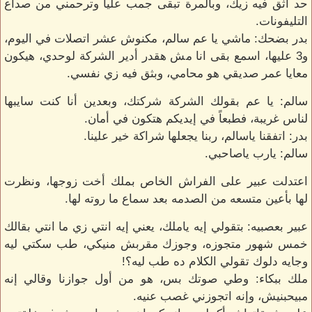
حد أثق فيه زيك، وبالمرة تبقى جمب عليا وترحمني من صداع
التليفونات.
بدر بضحك: ماشي يا عم سالم، مكنوش عشر اتصلات في اليوم،
و3 عليها، اسمع بقى انا مش هقدر أدير الشركة لوحدي، هيكون
معايا عمر صديقي هو محامي، وبثق فيه زي نفسي.
سالم: يا عم بقولك الشركة شركتك، وبعدين أنا كنت سايبها
لناس غريبة، فطبعاً في إيديكم هتكون في أمان.
بدر: اتفقنا ياسالم، ربنا يجعلها شراكة خير علينا.
سالم: يارب ياصاحبي.
اعتدلت عبير على الفراش الخاص بملك أخت زوجها، ونظرت
لها بأعين متسعه من الصدمه بعد سماع ما روته لها.
عبير بعصبيه: بتقولي إيه ياملك، يعني إيه انتي زي ما انتي بقالك
خمس شهور متجوزه، وجوزك مقربش منيكي، طب سكتي ليه
وجايه دلوك تقولي الكلام ده طب ليه؟!
ملك ببكاء: وطي صوتك بس، هو من أول جوازنا وقالي إنه
مبيحبنيش، وإنه اتجوزني غصب عنيه.