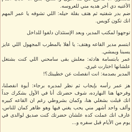
الأغنيه دي أخر هديه مني للعروسه.
ضم بدر شفتيه ثم هتف بقلة حيله: اللي تشوفه يا عمر المهم
انك تكون كويس.
توجهوا لمكتب المدير، وبعد الإستئذان دلفوا للداخل
ابتسم مدير القاعه وهتف: يا أهلا بالمطرب المجهول اللي عايز
يسبنا ويمشي.
عمر بابتسامة هادئه: معلش بقى سامحني اللي كنت بشتغل
علشانها اختارت غيري.
المدير بصدمة: انت انفصلت عن خطيبتك؟!
هز عمر رأسه بإيجاب ثم نظر لمديره برجاء: أيوة انفصلنا،
وفرحها هنا النهارده، شوف حضرتك أنا في الأول بشكرك جداً
انك قبلت بشغلي هنا، وكمان بشروطي رغم ان القاعه كبيره
وألف واحد أشهر مني يحب يغني فيها وهو ظاهر كمان للناس،
عارف انك عملت كده علشان حضرتك كنت صديق لوالدى في
يوم من الأيام قبل سفره و...