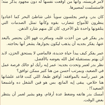
لأمر فريسته، وأنها من أوقعت نفسها له دون مجهود يذكر منه؛
فاستسلمت لمصيرها.
كان بدر، وعمر يجلسون سوياً على شاطئ البحر كما اعتادوا
ينظرون للأمواج تتضارب بقوه وكأنها تمثل الصدمات التي
يتلقونها واحدة تلو الأخرى، كان كل منهم شارد الذهن.
بدر يفكر في من أخذت قلبه، وسافرت فهو الأن يحتضر بالبعد
عنها، يفكر بجديه أن يذهب ليكون بجوارها، يشعر أنها بحاجته.
عمر يفكر كيف يبدأ حياة جديدة، فالماضي لا يستحق الحزن، لابد
أن يهتم بمستقبلة لعل الله يعوضه بالأفضل.
نظر بدر لعمر وتحدث بجديه: عمر إيه رأيك لو جالك فرصة عمل
في الصعيد، وبمرتب أحسن من هنا كتير ممكن توافق؟
هز عمر رأسه بالموافقه: أوافق طبعا، اللي كنت قاعد علشانها
هنا خلاص، يبقى إيه المانع، بس هو فين الشغل ده واشمعنا
الصعيد؟! .
أمسك بدر هاتفه وضغط عدة أرقام، وهو يشير لعمر أن ينتظر
بعض الوقت.