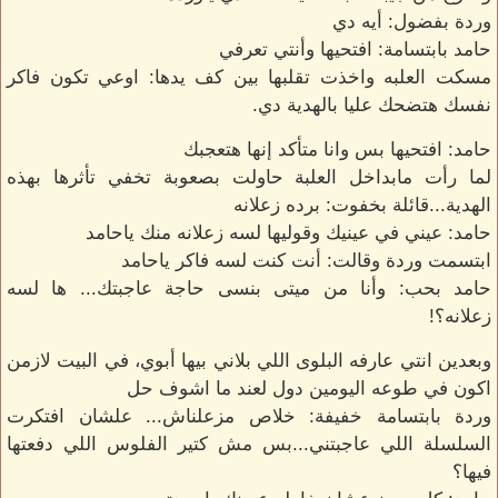
وردة بفضول: أيه دي
حامد بابتسامة: افتحيها وأنتي تعرفي
مسكت العلبه واخذت تقلبها بين كف يدها: اوعي تكون فاكر
نفسك هتضحك عليا بالهدية دي.
حامد: افتحيها بس وانا متأكد إنها هتعجبك
لما رأت مابداخل العلبة حاولت بصعوبة تخفي تأثرها بهذه
الهدية...قائلة بخفوت: برده زعلانه
حامد: عيني في عينيك وقوليها لسه زعلانه منك ياحامد
ابتسمت وردة وقالت: أنت كنت لسه فاكر ياحامد
حامد بحب: وأنا من ميتى بنسى حاجة عاجبتك... ها لسه
زعلانه؟!
وبعدين انتي عارفه البلوى اللي بلاني بيها أبوي، في البيت لازمن
اكون في طوعه اليومين دول لعند ما اشوف حل
وردة بابتسامة خفيفة: خلاص مزعلناش... علشان افتكرت
السلسلة اللي عاجبتني...بس مش كتير الفلوس اللي دفعتها
فيها؟