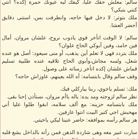
سالم: معلش حقك عليا، كيفك ليه عيونك حمرة إكده؟ انتي
كنتي بتبكي؟
ملك بتوتر: لا دخل فيها حاجه، وانطرفت بس، استنى دقايق
أحضر العشا.
سالم: لا الوقت اتأخر قوي يادوب نروح، علشان مروان، أمال
فين حامد، وفين أبوكي الحاج علوان؟
ملك بتردد فهى لا تعلم أين يذهب، أو متى سيعود: أصل هو عنده
شغل، ولسه مجاش،وأبوي الحاج تلاقيه عنده طلبية تسليم
قماش علشان إكده اتأخر زمناته على وصول.
وقف سالم وقال بابتسامه: أه الله يعينهم، عاوزاش حاجه؟
ملك: تسلم ياخوي، ربنا يباركلي فيك.
نظر سالم لزوجته ومد يده: ياله ياأم مروان، نستأذن إحنا بقى.
ملك بابتسامه حزينه: مع ألف سلامه، ابقوا طلوا عليا أني
مهحبش اجي كتير البيت انتوا عارفين.
هز سالم رأسه بموافقه: حاضر عنينا ليكي ياخيتي.
سارت عبير معه وهى شاردة الذهن فمن رأته بالداخل يشع قلبه