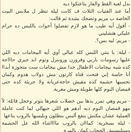
بدل لعبة القط والفار بتاعتكوا ديه
أما عند الفتيات الثلاث ف كانت ليلة تنظر ل ملابس البيت
الخاصة ب مريم وتضحك بشدة ثم قالت:
- أقول أيه طيب ما هو لازم تفضلوا أخوات باللبس ده حرام
عليكي هتشليني
- مريم: ليه بس؟.
- ليلة: يا بنتي اللبس كله عيالي أوي أيه البيجامات ديه اللي
عليها رسومات باربي وفروزن وروبنزل وتوم اند جيري حاااجة
كده شبه بيجامات الاطفال جدا مش بيجامات ست متجوزة أبداا
أنا حاسة إني فتحت قناة كارتون مش دولاب هدوم وكمان
تحسيها حشمة كده مفيش حاجةعريانة ولا جريئة كده حتى
قمصان النوم كلها طويلة ومش مغرية.
- مريم وهي تمرر يدها بين خصلات شعرها بتوتر وخجل قائلة: لأ
مهو قمصان النوم ديه أدهم هو اللي جبهالي لما كنت عاملة
العملية عشان مكنش ينفع ألبس بنطلون وبلبسها بالروب بتاعها
- ليلة بسخرية: كمااان بالروب مااااشاء الله عل الحشمة
ومبتلبسيش الحجاب كمان بالمرة