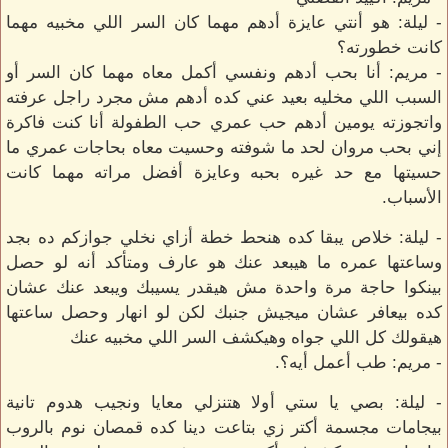
- ليلة: هو أنتي عايزة أدهم مهما كان السر اللي مخبيه مهما
كانت خطورته؟
- مريم: أنا بحب أدهم ونفسي أكمل معاه مهما كان السر أو
السبب اللي مخليه بعيد عني كده أدهم مش مجرد راجل عرفته
واتجوزته يومين أدهم حب عمري حب الطفولة أنا كنت فاكرة
إني بحب مروان لحد ما شوفته وحسيت معاه بحاجات عمري ما
حسيتها مع حد غيره بحبه وعايزة أفضل مراته مهما كانت
الأسباب.
- ليلة: خلاص يبقا كده هنحط خطة أزاي نخلي جوازكم ده بجد
وساعتها عمره ما هيبعد عنك هو عارف ومتأكد أنه لو حصل
بينكوا حاجة مرة واحدة مش هيقدر يسيبك ويبعد عنك عشان
كده بيعافر عشان ميجيش جنبك لكن لو انهار وحصل ساعتها
هيقولك كل اللي جواه وهيكشف السر اللي مخبيه عنك
- مريم: طب أعمل أيه؟.
- ليلة: بصي يا ستي أولا هتنزلي معايا ونجيب هدوم تانية
بيجامات مجسمة أكتر زي بتاعت دينا كده قمصان نوم بالروب