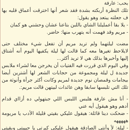
بحب: عارفة
تلك النظرة أربكته بشدة فقد شعر أنها اخترقت أعماق قلبه بها
ف جعلته يبتعد وهو يقول:
- يلا بقا أعمليلنا الشاي باللبن بتاعنا عشان وحشني هو كمان
- مريم وقد فهمت أنه يتهرب منها: حاضر.
مضت ليلتهما ولم تريد مريم أن تفعل شيء مختلف حتى
لايلاحظ تغيرها معه كما قالت لها ليلة يكفيها اليوم أنه أشتاق
إليها وأخبرها بذلك هي لا تريد أكثر...
وفي اليوم الذي قررت فيه الفتيات أن يخرجن معا لشراء ملابس
جديدة ل ليلة ومجموعة من حجابات الشعر لها أشترين أيضا
بيجامات وقمصان نوم جديدة لمريم وكانت أكثر جرأة وأنوثة من
تلك التي تلبسها سابقا وهن عائدات لبيتهن قالت مريم:.
- أنا مش عارفة هلبس اللبس اللي جبتهولي ده أزااي قدام
أدهم وهو هيقول أيه عني
- ضحكت دينا قائلة: هيقول عليكي بقيتي قليلة الأدب يا مريومة
هههههه
- ليلة: لأ وأنتي الصادقة هيقول عليكي كبرتي يا حبيبتي وبقيتي