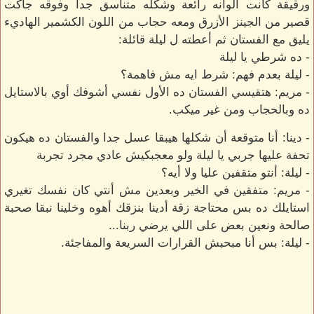
ورقيقة كانت ألوانه رائعة وشكله متناسق جدا وفوقه جاكت
قصير من الجينز الأزرق ومعه حجاب من اللون الكشمير الهاديء
يليق مع الفستان ثم أعطته ل ليلة قائلة:
- ده شرطي يا ليلة
- ليلة بعدم فهم: شرط ايه مش فاهمة؟
- مريم: هتقيسي الفستان ده الأول نفسي أشوفك أوي بالاستايل
ده وبالحجاب ومن غير ميكب.
- دينا: أنا متوقعة أن شكلها هيبقا عسل جدا والفستان ده هيكون
تحفة عليها جربي يا ليلة ولو معجبكيش عادي مجرد تجربة
- ليلة: أنتو متقفين عليا ولا أيه؟
- مريم: متفقين في الخير وبعدين مش أنتي كان نفسك تغيري
استايلك ده بس محتاجة زقة أدينا بنزقك أهوه وخلينا نبقا صحبة
صالحة ونعين بعض على اللي يرضي ربنا...
- ليلة: بس أنا مبحبش القرارات السريعة والمفاجئة.