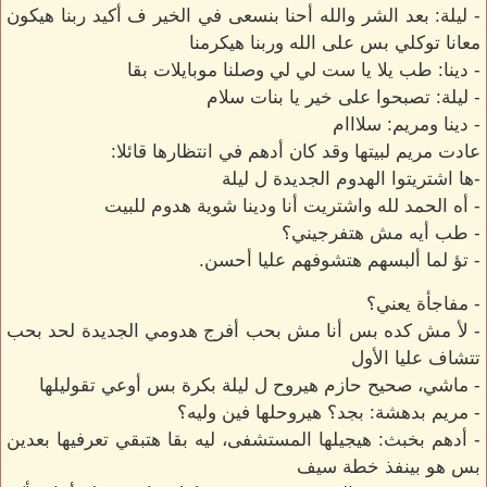
- ليلة: بعد الشر والله أحنا بنسعى في الخير ف أكيد ربنا هيكون
معانا توكلي بس على الله وربنا هيكرمنا
- دينا: طب يلا يا ست لي لي وصلنا موبايلات بقا
- ليلة: تصبحوا على خير يا بنات سلام
- دينا ومريم: سلااام
عادت مريم لبيتها وقد كان أدهم في انتظارها قائلا:
-ها اشتريتوا الهدوم الجديدة ل ليلة
- أه الحمد لله واشتريت أنا ودينا شوية هدوم للبيت
- طب أيه مش هتفرجيني؟
- تؤ لما ألبسهم هتشوفهم عليا أحسن.
- مفاجأة يعني؟
- لأ مش كده بس أنا مش بحب أفرج هدومي الجديدة لحد بحب
تتشاف عليا الأول
- ماشي، صحيح حازم هيروح ل ليلة بكرة بس أوعي تقوليلها
- مريم بدهشة: بجد؟ هيروحلها فين وليه؟
- أدهم بخبث: هيجيلها المستشفى، ليه بقا هتبقي تعرفيها بعدين
بس هو بينفذ خطة سيف