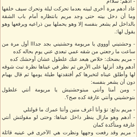
- أدهم: سلاام
عاد أدهم مرة أخرى لبيته بعدما تحركت ليلة وتحرك سيف خلفها
وما أن دخل بيته حتى وجد مريم بانتظاره أمام باب الشقة
بالداخل لم يشعر بنفسه إلا وهو يحملها بين ذراعيه ويرفعها وهو
يقول لها:.
- وحشتيني أوووي يا مريومة وحشتيني بجد جدااا أول مرة من
ساعت ما رجعتي من شقه عمي تبعدي عني يوم بحاله كده
- مريم بضحك: خلاص هبعد عنك علطول عشان أوحشك كده
أدهم وقد أنزلها على الأرض ثم نظر في عيناها نظرة تبث شوقه
لها وأطلق عيناه لتخبرها كم أفتقدتها طيلة يومها ثم قال بهيام
دون أن يشعر بنفسه:
- ومن أمتا وأنتي مبتوحشنيش يا مريومة أنتي علطول
بتوحشيني وأنتي عارفة كده صح؟.
- مريم بدلع: تؤ وأنا أعرف منين وأنتا عمرك ما قولتلي
- أدهم وهو مازال ينظر داخل عيناها: وحتى لو مقولتش أنتي
عارفة ومتأكدة كمان
- مريم وقد رفعت وجهها ونظرت هي الآخرى في عينيه قائلة