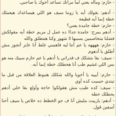
- حازم: وماله يعني لما مراتك تساعد أخوك يا صاحبي.
- أدهم: بقولك أيه يا زوما سيف هو اللي هيساعدك هيعملك
خطة إنما أيه فظيعة
- حازم: خطة جامدة يعني؟
- أدهم بمرح: جامدة جداا ده عمل ل مريم خطة أيه مقولكش
فضلنا متخاصمين بسببها 3 شهور وكنا هنتطلق والله
- حازم: ههههه يا عم أنتا ليه فاهمني غلط أنا عايز أتجوز مش
أطلق يا أدهوم
- سيف: بقا بتشكك ف قدراتي يا أدهم يا عم حازم سيبك منه هو
بس اللي غشيم طب أنا هحطلك خطة إنما أيه.
- حازم: أيييه يا أخويا والله شكلك هتبوظ العلاقة من قبل ما
تبتدي حسيت كده أوي
- سيف: كده طيب مش هقولكوا حاجة وأولع بقا خلي أدهم
يحطلك خطة
- أدهم: يارييت مليش أنا ف جو الخطط ده خلاص يا سيف أحنا
آسفين قول.