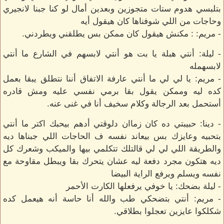
بتلبسي هدوم ستات متجوزين وبعدين أمال لو كنا جبنا لانجيري
وحاجات من اللي شوفناها كان هيقول أيه
- مريم: : مكنش هيقول كان ممكن بس يطلقني ويطردني.
- ليلة: أنتي هبلة يا بت هو أنتي لابسهم في الشارع ما أنتي
لابسهمله
- مريم: يا لي لي ما أنتي عارفة الاتفاق أننا نتطلق يبقا بعمل
كده ليه وممكن يقول بقا برمي نفسي عليه ومش قادره
أستحمل بعد الرجالة وكلام سخيف أنا في غنى عنه.
- دينا: حبيبتي ده كان زماان دلوقتي أدهم بيحبك اكتر ما أنتي
بتحبيه وعايزك بس بيعاند نفسه ف الحاجات اللي جبناها ديه
والطريقة اللي لي لي قالتلك تتكلمي بيها والميكب وشعرك كل
ديه هتكون مجرد دفعة ليه عشان يتحرك بقا ويبطل مقاوحة مع
نفسه ويسلم ويرفع الراية البيضا
- ليلة بضحك: يا خوفي يرفعلها الكارت الأحمر
- مريم: أنتي بتضحكي طب والله أنا حاسة أنه هيعمل كده
شكلكوا عايزين تعجلوا بطلاقي.