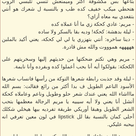
بتاعها بس مكشوفة أكتر وميمنعش تنسي تلبسي الروب
هتحطي ميكب خفيف كده طب و بالنسبة ل شعرك هو أنتي
بتقعدي بيه معاه أزاي؟
- مريم: عادي كحكة زي ما أنا عملاه كده
- ليلة بدهشة: كحكة! وديه بقا بالسكر ولا ساده
- دينا ساخره: أنتي بتهزري يا لي لي كحكة، يعني أكيد بالملبن
هههههه هموووت والله مش قادرة.
- مريم وهي تكتم ضحكتها من حديثهم إليها وسخريتهم على
الكحكة: بقولكوا أيه أنا بحب أعملوا كده وبفرده وأنا نايمة.
- ليلة وقد جذبت رابطة شعرها التوكة من رأسها فانساب شعرها
الأسود الناعم الطويل ف بدا أكثر من رائع فقالت: بسم الله
ماااشاء الله يعني عندك شعر حلو وطويل وناعم وعاملاه كحكة
أتشل أنا يعني ولا أيه سيبيه يا مريم الرجالة معظمها بتحب
الشعر الطويل وهبقا أوريكي طريقة تفرديه بيها هيخلي شكلك
أحلى كمان بالنسبة بقا لل lipstick في لون معين تعرفي انه
بيحبه عليكي.