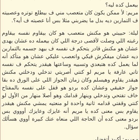
بيعمل كده ليه؟
مريم: لأ ممكن يكون كان متعصب مني ف بيطلع توتره وعصبيته
ف التمارين ديه بدل ما يضربني مثلا بس أنا عصبته ف أيه؟.
ليلة: حبيبتي هو مكنش متعصب هو كان بيقاوم نفسه بيقاوم
رغبته اللي وصلت لأقصى درجة اللي كان بيعمله ده عشان يهدى
عشان هو مكنش قادر يتحكم ف نفسه ف بيهد جسمه بالتمارين
ديه عشان ميفكرش فيكي واتعصب عليكي عشان هو متأكد أنه
لما يعمل كده هتبعدي وتسبيه وساعتها هيقدر يتحكم ف نفسه
تاني عارفة يا مريم لو كنتي أصريتي تدخلي ودخلتي مكنش
هيقدر يقاوم وهيسلم وكان زمان الجواز اللي على الورق ده بقا
جواز حقيقي وعشان كده بردو هو قفل على نفسه بالمفتاح
خاف تفتحي وتدخلي وينهار قدامك وهو أصلا منهار من الأول لو
كنتي وقفتي قدامه ثانية واحدة لو منعتيه يمشي مكنش هيقدر
يقاوم بس معنى كده يا مريم أنه عايزك وعايزك أوووي بس
بردو معنى كده أن الحاجة اللي منعاه عنك كبيرة أووي هسألك
سؤال.
- مريم: أكييد أتفضلي