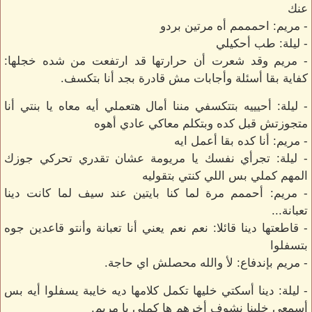
عنك
- مريم: احمممم أه مرتين بردو
- ليلة: طب أحكيلي
- مريم وقد شعرت أن حرارتها قد ارتفعت من شده خجلها:
كفاية بقا أسئلة وأجابات مش قادرة بجد أنا بتكسف.
- ليلة: أحيييه بتتكسفي مننا أمال هتعملي أيه معاه يا بنتي أنا
متجوزتش قبل كده وبتكلم معاكي عادي أهوه
- مريم: أنا كده بقا أعمل ايه
- ليلة: تجرأي نفسك يا مريومة عشان تقدري تحركي جوزك
المهم كملي بس اللي كنتي بتقوليه
- مريم: أحممم مرة لما كنا بايتين عند سيف لما كانت دينا
تعبانة...
- قاطعتها دينا قائلا: نعم نعم يعني أنا تعبانة وأنتو قاعدين جوه
بتسفلوا
- مريم بإندفاع: لأ والله محصلش اي حاجة.
- ليلة: دينا أسكتي خليها تكمل كلامها ديه خايبة يسفلوا أيه بس
أسمعي خلينا نشوف أخرهم ها كملي يا مريم.