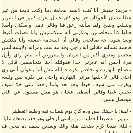
- مريم: مفيش أنا كنت لابسة بيجامة دينا وكنت نايمة من غير
غطا عشان الجوكان حر وهو كان عمال يفرك كتيير في السرير
ويتقلب وينفخ ولما سألته زعق فيا وقالي نامي وأسكتي وأصلا
قبلها كنا متخاصمين وفكرني أنه مبيكلمنيش وأنا فضلت أعيط
وبعد شوية جه صالحني وقالي أن البيجامة عصبته وأنا مكنتش
فاهمة فسألته فقالي أنه راجل وقدامه ست ومراته ولابسة لبس
مجسم ومغري أكتر من العريان والمفروض أنه ينام أزاي وأول
مرة أحس أنه عايزني جدا فقولتله أحنا متخاصمين قالي لأ
نتصالح النهارده ونتخاصم بكره قولتله مش أنتا بتقولي أنتي زي
أختي قالي لأ خليها مراتي النهارده وأختي من بكره بس ولسه
بيقرب مني سيف خبط وهو بعد ولما رجعنا تاني خلا سيف
يجبلي غطا وقالي أتغطى عشان هو مش مسئول عن اللي
هيحصل وبس.
- ليلة: يا خيبتك بس وده كان يوم يتساب فيه وطبعا اتغطيتي
- مريم: أه طبعا اتغطيت من راسي لرجلي وهو قعد يضحك عليا
- ليلة: طبعا لازم يضحك هبلة والله وبعدين سيف ده بيجي ف