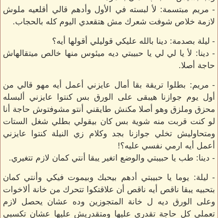
- مريم مبتسمة: لأ لبسته في الأول وأدهم قالي أقلعيه ملوش
لازمة خلاص شوفت شعرك مش هتقعدي اليوم كله بالحجاب.
- ليلة بصدمة: دينا بالله عليكي قوليلي أقولها أيه؟
- دينا: لأ يا لي لي يا حبيبتي ديه ميئوس منها خالص ميتقالهاش
حاجة أصلا.
- مريم: بطلوا تريقة بقا أمال عايزني أعمل أيه مهو قالي من
أول يوم جوازنا هيبقى على الورق بس كنتوا عايزني ألبسله
محزق وملزق وهو أصلا مكنش طايقني أنتو مشوفتوش حاجة أنا
لو كنت قربت منه شوية بس كان بيقولي بطلي شغل الستات
ومتحاوليش تخلي جوازنا بجد وكلام زي النيلة كنتوا عايزني
أعمل أيه ارمي نفسي عليه؟!
- دينا: طب يا حبيبتي والوضع اتغير يبقا أنتي كمان لازم تتغيري.
- ليلة: يوما يا حبيبتي أدهم بيحبك وبيموت فيكي وأنتي كمان
بتحبيه يبقا ناقص أيه ناقص أن علاقتكوا تتحرك من خانة ألاخوات
وعلى الورق ديه ل خانة المتجوزين وده عشان يحصل لازم
تعملي كل حاجة تقدري عليها ومتقدريش عليها عشان تكسبي