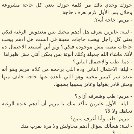
جوزك وخدي بالك من كلمة جوزك يعني كل حاجة مشروعة
وحلال بس الأول لازم نعرف حاجة
- مريم: حاجة أيه؟.
- ليلة: عايزين نعرف هل أدهم بيحبك بس معندوش الرغبة فيكي
يعني كل راجل بيحب حاجات معينة في الست هل أدهم بيحب
حاجات معينة مش موجودة فيكي؟ ولو أني أستبعد الاحتمال ده
لأنك ماشاء الله جميلة وكلك أنوثة بس يمكن أنتي مش ظهراها
- دينا: طب والاحتمال التاني؟
- ليلة: الاحتمال التاني وده اللي برجحه من كلام مريم وهو أنه
عنده سر كبييير مخبيه وهو اللي باعده عنها حاجة خايف منها
ومش قادر يقولها وعايز يسيبها بسببها.
- مريم: طب وهنعرفه أزاي؟
- ليلة: الأول عايزين نتأكد منك يا مريم أن أدهم عنده الرغبة
تجاهك ولا لأ؟
- مريم: طب وأنا أعرف منين؟
- ليلة: هسألك سؤال أدهم محاولش ولا مرة يقرب منك
- مريم: لأ