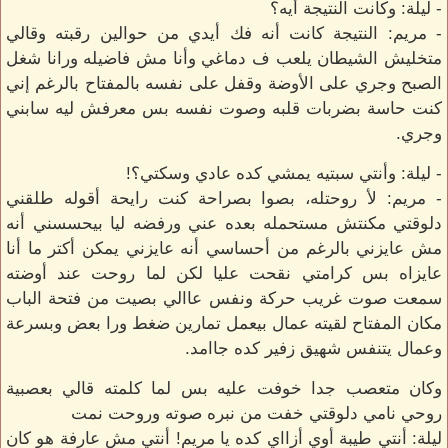
- ليلة: وكانت النتيجة أيه؟
- مريم: النتيجة كانت أنه فك أيدي من حوالين رقبته وقالي
متخليش الشيطان يلعب ف دماغي وأنا مش فاضيله ورانا شغل
الصبح وجري على الأوضة وقفل على نفسه بالمفتاح بالرغم إني
كنت حاسة بضربات قلبه وصوت نفسه بس معرفش ليه سابني
وجري.
- ليلة: وأنتي سبتيه يمشي كده عادي وسكتي؟!
- مريم: لأ روحتله، بصوا بصراحة كنت رايحة أقوله طلقني
دلوقتي مكنتش مستحمله بعده عني ورفضه ليا بيحسسني أنه
مش عايزني بالرغم من أحساسي أنه عايزني يمكن أكتر ما أنا
عايزاه بس كرامتي نقحت عليا لكن لما روحت عند أوضته
سمعت صوت غريب حركة ونفس عاالي بصيت من فتحة الباب
مكان المفتاح لقيته عمال بيعمل تمارين ضغط ورا بعض وبسرعة
وعمال يتنفس شهيق زفير كده جاامد.
وكان متعصب جدا خوفت عليه بس لما كلمته قالي بعصبية
روحي نامي دلوقتي خفت من نبره صوته وروحت نمت
ليلة: أنتي طيبة أوي أزااي كده يا مريم! أنتي مش عارفة هو كان