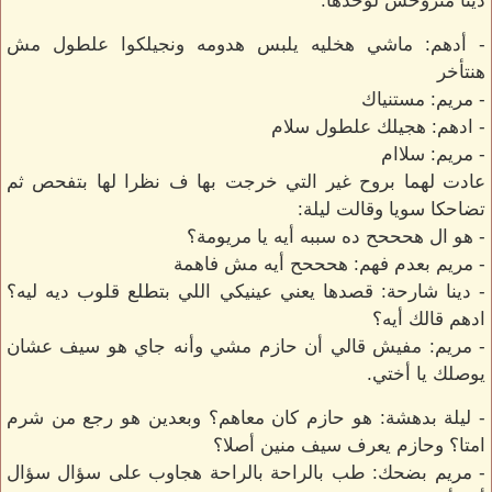
دينا متروحش لوحدها.
- أدهم: ماشي هخليه يلبس هدومه ونجيلكوا علطول مش
هنتأخر
- مريم: مستنياك
- ادهم: هجيلك علطول سلام
- مريم: سلاام
عادت لهما بروح غير التي خرجت بها ف نظرا لها بتفحص ثم
تضاحكا سويا وقالت ليلة:
- هو ال هحححح ده سببه أيه يا مريومة؟
- مريم بعدم فهم: هحححح أيه مش فاهمة
- دينا شارحة: قصدها يعني عينيكي اللي بتطلع قلوب ديه ليه؟
ادهم قالك أيه؟
- مريم: مفيش قالي أن حازم مشي وأنه جاي هو سيف عشان
يوصلك يا أختي.
- ليلة بدهشة: هو حازم كان معاهم؟ وبعدين هو رجع من شرم
امتا؟ وحازم يعرف سيف منين أصلا؟
- مريم بضحك: طب بالراحة بالراحة هجاوب على سؤال سؤال