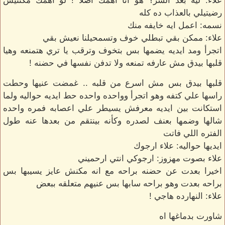
علاء: ليه بعد الشر؟ هو انا اهمك اصلا ! لو اهمك مكنتيش
رضيتيلي بالعذاب ده كله
نسمه: اعمل ايه خايفه منك
علاء: ممكن بقي تبطلي خوف وتسمحيلنا نعيش بقي
اتجرأ ومد ايديه يضمها بس بتخوف وترقب يا تري هتمنعه وهيا
قلبها بيدق مش عارفه تمنعه ولا تدفن نفسها في حضنه !
قلبها بيدق بس مش اسرع من قلبه .. غمضت عنيها وحطت
راسها علي كتفه وهو اتجرأ وواحده واحده حط ايديه حواليه ولما
استكانت بين ايديه معرفش يسيطر علي اعصابه فمره واحده
شالها وضمها بعنف لصدره وكأنه بينتقم من بعدها عنه طول
الفتره اللي فاتت
ايديها حواليه: علاء ارجوك
علاء بصوت مهزوز: ارجوكي انتي ارحميني
اخيرا بعدت عن حضنه براحه مع انه مكنش عايز يسيبها بس
براحه بعدت وهو براحه سابها بس عنيهم متعلقه ببعض
علاء: النهارده هاجي !
شاورت بدماغها اه