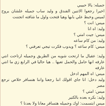
جميله: يالا حبيبي
اخيرا رجعوا الاتنين الفندق و وليد ساب جميله علشان يروح
لميس وخبط علي بابها وهيا فتحت واول ما شافته اتجننت
ميس: انت ؟
وليد: اه انا
ميس: جيت امتي ؟
وليد: من كام ساعه
ميس: كام ساعه ؟ ويدوب فكرت تيجي تعرفني ؟
وليد: عقبال ما ارتحت شويه من الطريق وجميله ارتاحت انتي
عارفه انها حامل والحمل تعبها .. هيا حاليا في الرابع زي ما انتي
عارفه
ميس: اه المهم ادخل
وليد دخل: انا جاي اقولك اننا رجعنا واننا هنسافر خلاص نرجع
مصر
ميس: امتي ؟
وليد: بكره بعده بالكتير
ميس ابتسمت: اوك وجميله هتسافر معانا ولا بعدنا ؟