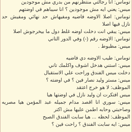
توماس: انا رجالتي منتظرنهم من بدري مش موجودين
ميس: يعني ايه مش موجودين ؟ انا سيباهم في اوضتهم
توماس: اصلا الاوضه فاضيه ومفيهاش حد نهائي ومفيش حد
نازل فيها اصلا
ميس: يبقي انت دخلت اوضه غلط دول ما بيخرجوش اصلا
توماس: الاوضه رقم (-) وفي الدور التاني
ميس: مظبوط .
توماس: طيب الاوضه دي فاضيه
ميس: استني هدخل اشوف واكلمك تاني
دخلت ميس الفندق وراحت علي الاستقبال
ميس: مستر وليد نصار فين ؟ في اوضته ؟
الموظف: لا هو خرج اعتقد
ميس افتكرت ان وليد نازل في اوضتها هيا
ميس: سوري انا اقصد مدام جميله عبد المؤمن هيا مصريه
وصاحبتي وحابه اطمن عليها مش اكتر
الموظف: لحظه ... هيا سابت الفندق الصبح
ميس: ايه سابت الفندق ؟ راحت فين ؟