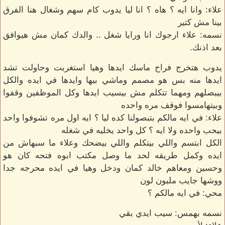
علاء: وانا ايه ؟ هاه ؟ انا ليا يدوب كام سهم وشغال هنا الفرق
بينا مش كتير
نسمه: علاء ارجوك انا ورايا شغل .. والدك كمان مش هيوافق
بعد اذنك.
يدوب هتخرج فراح ماسك ايدها وهيا استغربت وحاولت تشد
ايدها منه بس هو مصمم وماشي بيها وايدها في ايده والكل
بيبصلهم ومهما تتكلم مش بيسيب ايدها وكل الموظفين وقفوا
وبيتهامسوا فوقف مره واحده
علاء: في ايه مالكم بتبصولنا كده ليا ؟ ايه اول مره تشوفوا واحد
بيحب واحده ولا ايه ؟ كل واحد يخليه في شغله
الكل ابتسم واللي بيتكلم واللي بيضحك وعلاء ما سبهاش من
ايده وكمل طريقه لحد ما وصل مكتب ابوه فتحه كان هو
وحسين ومعاهم خالد كمان ودخل وهيا في ايده محرجه جدا
ووشها جايب مليون لون
محي: في ايه مالكم ؟
نسمه بهمس: سيب ايدي بقي