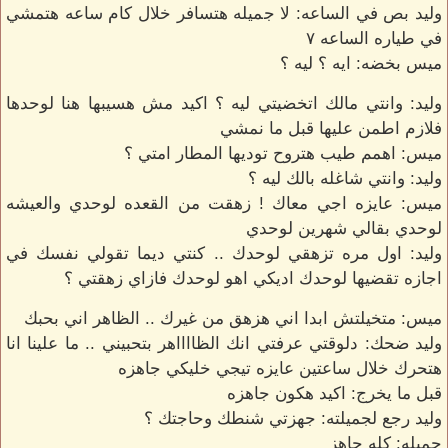
وليد بص في الساعه: لا جميله هتسافر خلال كام ساعه هتمشي
في طياره الساعه ٧
ميس بخضه: ايه ؟ ليه ؟
وليد: وانتي مالك اتخضيتي ليه ؟ اكيد مش هسيبها هنا لوحدها
فلازم اطمن عليها قبل ما نمشي
ميس: اهمم طيب هتروح توديها المطار امتي ؟
وليد: وانتي شاغله بالك ليه ؟
ميس: عايزه اجي معاك ! زهقت من القعده لوحدي والعيشه
لوحدي بقالي شهرين لوحدي
وليد: اول مره تزهقي لوحدك .. كنتي ديما تقولي نفسك في
اجازه تقضيها لوحدك اديكي اهو لوحدك فازاي زهقتي ؟
ميس: متخيلتش ابدا اني هزهق من غيرك .. الظاهر اني بحبك
وليد ضحك: دلوقتي عرفتي انك الظااااهر بتحبيني .. ما علينا انا
هتحرك خلال ساعتين عايزه تيجي خليكي جاهزه
قبل ما يخرج: اكيد هكون جاهزه
وليد رجع لجميلته: جهزتي شنطك وحاجتك ؟
جميله: كله جاهز