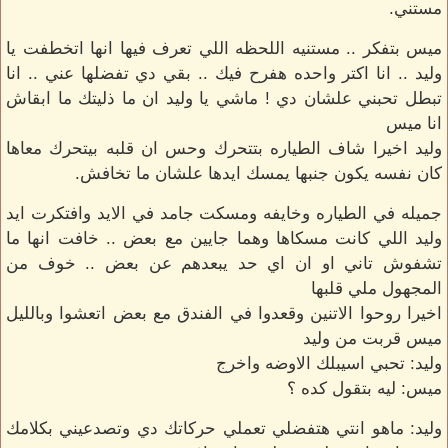
مستني.
ميس بتفكر .. مستنيه اللحظه اللي تعرف فيها انها اتخطفت يا
وليد .. انا اكتر واحده هفرح فيك .. بقي دي تفضلها عني .. انا
تبطل تحبني علشان دي ! ماشي يا وليد ان ما ذليتك ما ابقاش
انا ميس
وليد اخيرا شاف الطياره بتتحرك وحس ان قلبه بيتحرك معاها
كان نفسه يكون جنبها يمسك ايدها علشان ما تخافش.
جميله في الطياره وخايفه ومسكت جامد في الايد وافتكرت ايد
وليد اللي كانت مسكاها وهما جايين مع بعض .. خافت انها ما
تشفوش تاني او ان اي حد يبعدهم عن بعض .. خوف من
المجهول ملي قلبها
اخيرا روحوا الاتنين وقعدوا في الفندق مع بعض اتعشوا وبالليل
ميس قربت من وليد
وليد: تحبي اسيبلك الاوضه واخرج
ميس: ليه بتقول كده ؟
وليد: ماهو انتي هتفضلي تعملي حركاتك دي وتصدعيني بكلامك