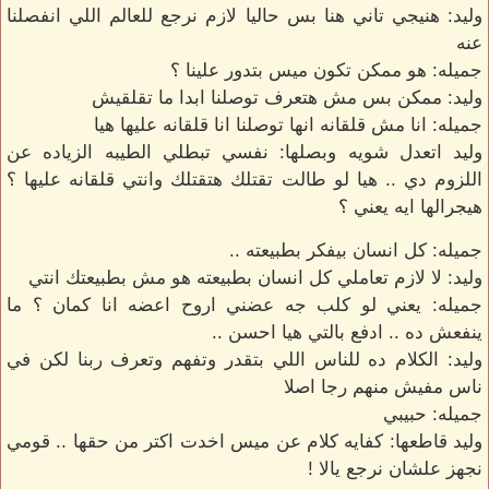
وليد: هنيجي تاني هنا بس حاليا لازم نرجع للعالم اللي انفصلنا
عنه
جميله: هو ممكن تكون ميس بتدور علينا ؟
وليد: ممكن بس مش هتعرف توصلنا ابدا ما تقلقيش
جميله: انا مش قلقانه انها توصلنا انا قلقانه عليها هيا
وليد اتعدل شويه وبصلها: نفسي تبطلي الطيبه الزياده عن
اللزوم دي .. هيا لو طالت تقتلك هتقتلك وانتي قلقانه عليها ؟
هيجرالها ايه يعني ؟
جميله: كل انسان بيفكر بطبيعته ..
وليد: لا لازم تعاملي كل انسان بطبيعته هو مش بطبيعتك انتي
جميله: يعني لو كلب جه عضني اروح اعضه انا كمان ؟ ما
ينفعش ده .. ادفع بالتي هيا احسن ..
وليد: الكلام ده للناس اللي بتقدر وتفهم وتعرف ربنا لكن في
ناس مفيش منهم رجا اصلا
جميله: حبيبي
وليد قاطعها: كفايه كلام عن ميس اخدت اكتر من حقها .. قومي
نجهز علشان نرجع يالا !