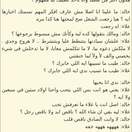
خالد: ما علينا انا اصلا مش عارف افكر المهم نسمتك اخبارها
ايه ؟ هيا رجعت الشغل صح لمحتها هنا كذا مره
علاء: اه رجعت
خالد: ومالك بتقولها كده ليه وكأنك مش مبسوط برجوعها ؟
علاء: علشان سيادتها بتتنطط عليا وبتتشرط .. لا هروح وحدي .
لا ملكش دعوه بيا، لا ما تتكلمش معايا، لا ما تدخلش في شيء
يخصني والف لأ ولأ لما خنقتني
خالد: طيب ما تسيبها ايه اللي جابرك ؟
علاء: طيب ما تسيب ندي ايه اللي جابرك ؟
خالد: ندي انا بحبها
علاء: يعني هو انت بس اللي بتحب واحنا اولاد ستين في سبعين
ولا ايه ؟
خالد: اصل انت يا علاء ما تعرفش تحب
علاء: ليه بقي ان شاء الله ؟ ناقص ايد ولا ناقص رجل ؟
خالد: لا وانت الصادق ناقص قلب
علاء: ههههه هههه خفه