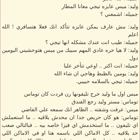
وليد: ميس عايزه تيجي معانا المطار
جميله: اشمعني ؟
وليد: مش عارف يمكن عايزه تتأكد انك فعلا هتسافري ! الله
اعلم
جميله: طيب انت عندك مشكله انها تيجي ؟
وليد: لا هيا حره عادي المهم سيبك من ميس هتوحشيني اليومين
دول
جميله: انت اكتر .. اوعي تتأخر عليا
وليد: يومين بالظبط وهاجي ان شاء الله
جميله: تيجي بالسلامه حبيبي.
ميس اول ما وليد خرج تليفونها رن فردت كان توماس
توماس: مستر وليد رجع الفندق
ميس: عرفت وشفته .. الظاهر انك سمعه علي الفاضي
توماس: هو كان حريص جدا ان محدش يلاقيه .. ما استعملش
اي تليفون .. ما استخدمش اي فيزا خاصه بيه .. فبالتالي صعب
حد يلاقيه .. كل الاماكن اللي باسمه هنا او في الاماكن اللي