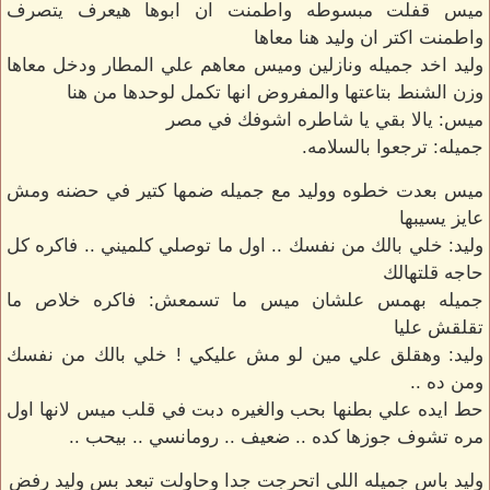
ميس قفلت مبسوطه واطمنت ان ابوها هيعرف يتصرف
واطمنت اكتر ان وليد هنا معاها
وليد اخد جميله ونازلين وميس معاهم علي المطار ودخل معاها
وزن الشنط بتاعتها والمفروض انها تكمل لوحدها من هنا
ميس: يالا بقي يا شاطره اشوفك في مصر
جميله: ترجعوا بالسلامه.
ميس بعدت خطوه ووليد مع جميله ضمها كتير في حضنه ومش
عايز يسيبها
وليد: خلي بالك من نفسك .. اول ما توصلي كلميني .. فاكره كل
حاجه قلتهالك
جميله بهمس علشان ميس ما تسمعش: فاكره خلاص ما
تقلقش عليا
وليد: وهقلق علي مين لو مش عليكي ! خلي بالك من نفسك
ومن ده ..
حط ايده علي بطنها بحب والغيره دبت في قلب ميس لانها اول
مره تشوف جوزها كده .. ضعيف .. رومانسي .. بيحب ..
وليد باس جميله اللي اتحرجت جدا وحاولت تبعد بس وليد رفض