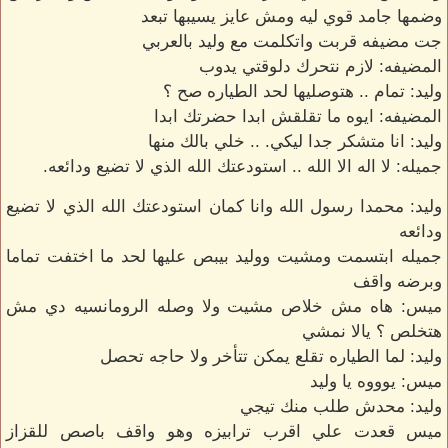
وضمها جامد قوي ليه ومش عايز يسيبها تبعد
جت مضيفه قربت واتكلمت مع وليد بالعربي
المضيفه: لازم نتحرك دلوقتي يدوب
وليد: تمام .. هتوصليها لحد الطياره صح ؟
المضيفه: ايوه ما تقلقش ابدا حضرتك ابدا
وليد: انا متشكر جدا ليكي. .. خلي بالك منها
جميله: لا اله الا الله .. استودعتك الله الذي لا تضيع ودائعه.
وليد: محمدا رسول الله وانا كمان استودعتك الله الذي لا تضيع
ودائعه
جميله ابتسمت ومشيت ووليد بيبص عليها لحد ما اختفت تماما
وبرضه واقف
ميس: هاه مش خلاص مشيت ولا وصله الرومانسيه دي مش
هتخلص ؟ يالا نمشي
وليد: لما الطياره تقلع يمكن تتأخر ولا حاجه تحصل
ميس: يوووه يا وليد
وليد: محدش طلب منك تيجي
ميس قعدت علي اقرب ترابيزه وهو واقف باصص للقزاز