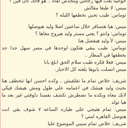
حوالينا بعت فيها رجالتي ومحدش لقاه .. هو قالك كان فين ؟
ميس: لا طبعا مقالش
توماس: طيب تحبي نخطفها الليله ؟
ميس: هيا هتسافر خلال ساعتين اصلا وليد هيوصلها
توماس: وانتو ؟ يعني مستر وليد هيروح معاها ؟
ميس: لأ وليد هيفضل هنا
توماس: طيب يبقي هتكون لوحدها في مصر سهل جدا حد
يخطفها في المطار ..
ميس: فعلا فكره طيب سلام الحق ابلغ بابا
ميس اتصلت بابوها بلغته كل الاخبار.
شريف: خلاص تمام ما تقلقيش .. وكده احسن انها تتخطف هنا
بحيث وليد هيشك في اعمامه علي طول ومش هيشك فيكي
لانك معاه وبكده ما نضطرش نكشف نفسنا دلوقتي غير بعد ما
هيا تولد
ميس: تمام هتيجي علي طياره الساعه ٧ شوف بقي انت
هتوصل القاهره امتي ؟
شريف: خلاص تمام سيبي الموضوع عليا