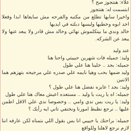
علاء: هنتجوز صح ؟
ابتسمت له: هنتجوز
واخيرا سابها تطلع من مكتبه والفرحه مش سايعاها ابدا وفعلا
اخد ابوه وخطبها ولبسها دبلته في ايديها
خالد وندي ما بيتكلموش نهائي وخالد مش قادر ولا يبعد عنها ولا
يبعد عن الشركه.
عند وليد
وليد: جميله فات شهرين حبيبتي واحنا هنا
جميله: بجد .. خلينا هنا علي طول
وليد ضمها بحب وهيا نايمه علي صدره علي مرجيحه بتهزهم هما
الاتنين
وليد: بجد ! عايزه نفضل هنا علي طول ؟
جميله: اه يا ريت يا وليد .. مستعده اعيش معاك هنا علي طول
وليد: يا ريت بس ندي وامي .. وخصوصا ندي علي الاقل اطمن
عليها .. نرجع نظبط امورنا ونختفي تاني ايه رأيك ؟
جميله: براحتك يا حبيبي انا بس بقول اللي بتمناه لكن عارفه اننا
لازم نرجع لاهلنا وللواقع