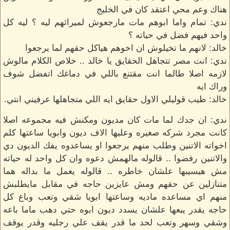
هناك وعم محي اعتقد كان في الخليج
ندي: تمام واما ابوهم مات مارجعوش لميراثهم ليه ؟ ليه كل
واحد فيهم فضل في حياته ؟
خالد: لانهم ما تخيلوش ان اخوهم هياكل حقهم لما يرجعوا
ندي: انت مصر تتجاهل الحقايق يا خالد .. خلاص الكلام مالوش
لازمه اصلا طالما انت مقتنع باللي في دماغك اتفضل شوف
وراك ايه
خالد: طيب قوليلي الاول حقايق ايه اللي متجاهلها عرفيني انتي.
ندي: ان جدك لما مات كان مديون ومكنش فيه مجموعه اصلا
كانت مجرد شركه صغيره وعليها الاف ديون وابويا ساعتها كلم
اخواته الاتنين وطلب منهم يرجعوا او يساعدوه يفك الديون دي
والاتنين رفضوا .. قالوله مالهمش دعوه وان كل واحد له حياته
مش هيسيبها علشان خاطره .. قالوله يعمل ما بداله هما
متنازلين عن حقهم ومش عايزين حاجه في مقابل مايطلبش
منهم اي مساعده ماديه وساعتها ابويا شقي وتعب وباع كل
حاجه يقدر يبعها علشان يسدد ديون ابوه حتي دهب ماما باعه
وشقي وسهر وتعب لحد ما قدر يقف علي رجليه وقدر يوقف