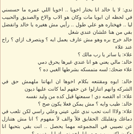
ندي: لا يا خالد انا بختار اخويا .. اخويا اللي عمره ما حسسني
في لحظه ان ابويا مات وكان هو الاب والاخ والصديق والحبيب
ليا .. فهختاره هو علي طول .. رأيي مش هغيره يا خالد واتفضل
بقي من هنا علشان عندي شغل
خالد خرج بره وهو مش عارف يعمل ايه ؟ ويتصرف ازاي ؟ راح
عند علاء
علاء: يا ساتر يا رب مالك ؟
خالد: مالي يعني هو انا عندي غيرها يحرق دمي
علاء ضحك: لسه متمسكه بشرطها الغبي ده ؟
خالد: ايوه ومقتنعه بكلام اخوها ان ابهاتنا ملهمش حق في
الشركه وانهم اتنازلوا عن حقهم لما كانت عليها ديون
علاء: اه القصه دي ! سمعتها قبل كده من وليد نفسه
خالد: طيب وايه ؟ مش يمكن فعلا يكون صح ؟
علاء: ولااا انت تحب ندي علي عيني وعلي راسي لكن تلعب في
دماغك وتقلبلك الحقايق فلأ والف لأ مفهوم ؟ انا مش هتنازل
عن نصيبي في المجموعه مهما يحصل .. انت بقي بتحبها انا
هكون اكتر من سعيد وانا باخد نصيبك ليا مفهوم ؟