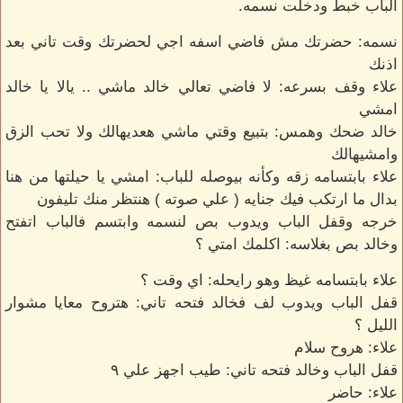
الباب خبط ودخلت نسمه.
نسمه: حضرتك مش فاضي اسفه اجي لحضرتك وقت تاني بعد
اذنك
علاء وقف بسرعه: لا فاضي تعالي خالد ماشي .. يالا يا خالد
امشي
خالد ضحك وهمس: بتبيع وقتي ماشي هعديهالك ولا تحب الزق
وامشيهالك
علاء بابتسامه زقه وكأنه بيوصله للباب: امشي يا حيلتها من هنا
بدال ما ارتكب فيك جنايه ( علي صوته ) هنتظر منك تليفون
خرجه وقفل الباب ويدوب بص لنسمه وابتسم فالباب اتفتح
وخالد بص بغلاسه: اكلمك امتي ؟
علاء بابتسامه غيظ وهو رايحله: اي وقت ؟
قفل الباب ويدوب لف فخالد فتحه تاني: هتروح معايا مشوار
الليل ؟
علاء: هروح سلام
قفل الباب وخالد فتحه تاني: طيب اجهز علي ٩
علاء: حاضر