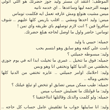
الموظف: اعتقد ان مستر وليد جوز حضرتك هو اللي اتولي
مهمه الترجمه ليها وساعدها .. اي خدمه تانيه
ميس مشيت هتولع ومش عارفه تعمل ايه فكلمت توماس
ميس: وليد اخدها ومشي .. اقلب باريس كلها عليهم .. شوف
سافروا فين ؟ انت لازم توصلهم باي طريقه واي تمن !
توماس: حاضر واول ما اوصل لحاجه هبلغ حضرتك.
جميله: حبيبي يا وليد
نامت علي كتفه وهو سايق وهو ابتسم بحب
وليد: مبسوطه جميلتي ؟
جميله: فوق ما تتخيل .. عمري ما تخيلت ابدا انه في يوم جوزي
يخطفني من الدنيا كلها ونختفي انا وهو وبس
وليد: احلامك اوامر جميلتي .. عايزه تختفي من الدنيا كلها
نختفي وماله ..
جميله: طيب ممكن ميس تضايق او تتخض او تبلغ عيلتك ؟
وليد: ما قولتلك ما تعمليش حساب ميس
جميله: ولو كلمت والدتك وقالتلها اننااختفينا ؟
وليد: انا سايبلها جواب ما تقلقيش عامل حساب كل حاجه ..