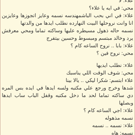
علاء: لأ
محي: في ايه يا علاء؟
علاء: في اني بحب الباشمهندسه نسمه وعايز اتجوزها وعايزين
انا وانت نروحلها البيت النهارده نطلب ايدها من والدتها
نسمه حاله ذهول مسيطره عليها وساكته تماما ومحي معرفش
يرد وخالد مبتسم ومبسوط وحسين بيتفرج
علاء: بابا .. نروح الساعه كام ؟
محي: نروح فين ؟
علاء: نطلب ايديها
محي: شوف الوقت اللي يناسبك
علاء ابتسم: شكرا ليكي .. يالا بينا
شدها وخرج ورجع علي مكتبه ولسه ايدها في ايده بس المره
دي ساكته تماما لحد ما دخل مكتبه وقفل الباب ساب ايدها
وبصلها
علاء: اجي الساعه كام ؟
نسمه مذهوله
علاء: نسمه .. نسمه
نسمه: هاه