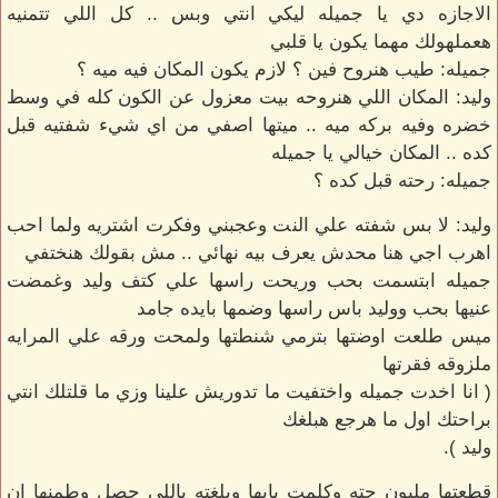
الاجازه دي يا جميله ليكي انتي وبس .. كل اللي تتمنيه
هعملهولك مهما يكون يا قلبي
جميله: طيب هنروح فين ؟ لازم يكون المكان فيه ميه ؟
وليد: المكان اللي هنروحه بيت معزول عن الكون كله في وسط
خضره وفيه بركه ميه .. ميتها اصفي من اي شيء شفتيه قبل
كده .. المكان خيالي يا جميله
جميله: رحته قبل كده ؟
وليد: لا بس شفته علي النت وعجبني وفكرت اشتريه ولما احب
اهرب اجي هنا محدش يعرف بيه نهائي .. مش بقولك هنختفي
جميله ابتسمت بحب وريحت راسها علي كتف وليد وغمضت
عنيها بحب ووليد باس راسها وضمها بايده جامد
ميس طلعت اوضتها بترمي شنطتها ولمحت ورقه علي المرايه
ملزوقه فقرتها
( انا اخدت جميله واختفيت ما تدوريش علينا وزي ما قلتلك انتي
براحتك اول ما هرجع هبلغك
وليد ).
قطعتها مليون حته وكلمت بابها وبلغته باللي حصل وطمنها ان