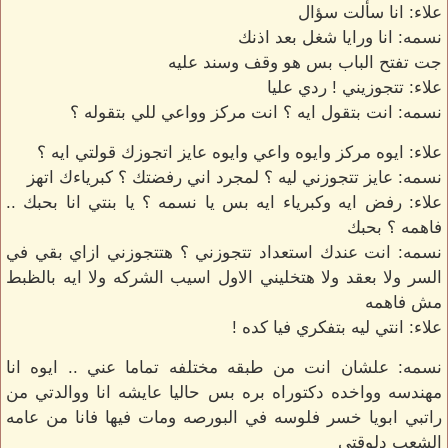
علاء: انا سألت سؤال
نسمه: انا ورايا شغل بعد اذنك
جت تفتح الباب بس هو وقف وسند عليه
علاء: تتجوزيني ! ردي عليا
نسمه: انت بتقول ايه ؟ انت مركز وواعي للي بتقوله ؟
علاء: ايوه مركز وايوه واعي وايوه عايز اتجوزك قولتي ايه ؟
نسمه: عايز تتجوزني ليه ؟ لمجرد اني رفضتك ؟ كبرياءك اتهز
علاء: رفض ايه وكبرياء ايه بس يا نسمه ؟ يا بنتي انا بحبك ..
فاهمه ؟ بحبك
نسمه: انت عندك استعداد تتجوزني ؟ هتتجوزني ازاي بقي في
السر ولا بعقد ولا هتخليني الاول اسيب الشركه ولا ايه بالظبط
مش فاهمه
علاء: انتي ليه بتفكري فيا كده !
نسمه: علشان انت من طبقه مختلفه تماما عني .. ايوه انا
مهندسه وواخده دكتوراه بره بس حاليا عايشه انا ووالدتي من
راتبي ابويا خسر فلوسه في البورصه ومات فيها فانا من عامه
الشعب دلوقتي