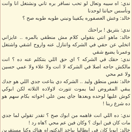
ندي: اه سيبه وتعال لو تحب نسافر بره تاني ونشتغل انا وانت
ونأسس حياتنا لوحدنا
خالد: وعش العصفوره يكفينا ونبني طوبه طوبه صح ؟
ندي: بتتريق ! براحتك
خالد: ماهو انتي بتقولي كلام مش منطقي بالمره .. عايزاني
اتخلي عن حقي في الشركه واتنازل عنه واروح اشقي واشتغل
وعمرنا يضيع شقي
ندي: حقك في الشركه ؟ اي حق اللي بتتكلم عنه ده ؟ انت
مالكش حاجه اصلا في الشركه لا انت ولا علاء ولا عمي حسين
ولا عم محي
خالد: نفس منطق وليد .. الشركه دي بتاعت جدي اللي هو جدك
يبقي المفروض لما يموت تتورث لاولاده التلاته لكن ابوكي
كوش عليها لوحده وبعدها جاي يمن علي اخواته بكام سهم هو
ده شرع ربنا !
ندي: ده اللي انت فاهمه من ابوك صح ؟ تقدر تقولي لما جدي
مات كان فين ابوك ؟ وكان فين عم محي ؟هاه رد !
خالد: ابويا كان في ايطاليا بياخد الدكتوراه هناك وكنا مستقرين