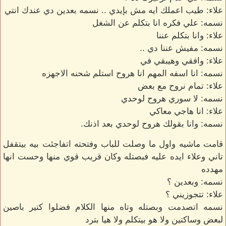
علاء: طيب اعملك ايه مش بإيدي .. نسمه بعدين دي عندك انتي
نسمه: علي فكره انا بتكلم عن الشغل
علاء: وانا بتكلم عننا
نسمه: مفيش عننا دي ..
علاء: وافقي وهيبقي في
نسمه: انا اسفه المهم انا هروح استلم شحنه الاجهزه
علاء: تمام نروح مع بعض
نسمه: لا سوري هروح لوحدي
علاء: انا هاجي معاكي
نسمه: وانا بقولك هروح لوحدي بعد اذنك.
قامت ماشيه واول ما وصلت للباب وفتحته اتفاجئت بيه بيتقفل
تاني وعلاء ايده عليه فبصتله وكان قريب قوي منها وحست انها
مهدده
نسمه: وبعدين ؟
علاء: تتجوزيني ؟
نسمه اتصدمت وبصتله وتاه منها الكلام فضلوا كتير باصين
لبعض وساكتين ولا هو بيتكلم ولا هيا بترد