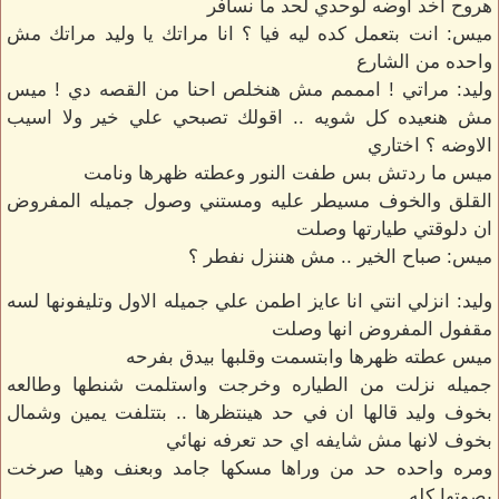
هروح اخد اوضه لوحدي لحد ما نسافر
ميس: انت بتعمل كده ليه فيا ؟ انا مراتك يا وليد مراتك مش
واحده من الشارع
وليد: مراتي ! امممم مش هنخلص احنا من القصه دي ! ميس
مش هنعيده كل شويه .. اقولك تصبحي علي خير ولا اسيب
الاوضه ؟ اختاري
ميس ما ردتش بس طفت النور وعطته ظهرها ونامت
القلق والخوف مسيطر عليه ومستني وصول جميله المفروض
ان دلوقتي طيارتها وصلت
ميس: صباح الخير .. مش هننزل نفطر ؟
وليد: انزلي انتي انا عايز اطمن علي جميله الاول وتليفونها لسه
مقفول المفروض انها وصلت
ميس عطته ظهرها وابتسمت وقلبها بيدق بفرحه
جميله نزلت من الطياره وخرجت واستلمت شنطها وطالعه
بخوف وليد قالها ان في حد هينتظرها .. بتتلفت يمين وشمال
بخوف لانها مش شايفه اي حد تعرفه نهائي
ومره واحده حد من وراها مسكها جامد وبعنف وهيا صرخت
بصوتها كله...