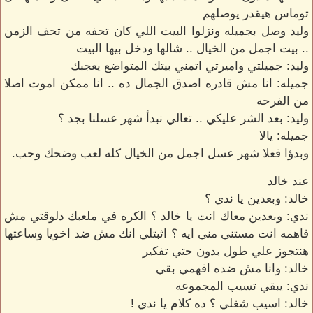
توماس هيقدر يوصلهم
وليد وصل بجميله ونزلوا البيت اللي كان تحفه من تحف الزمن
.. بيت اجمل من الخيال .. شالها ودخل بيها البيت
وليد: جميلتي واميرتي اتمني بيتك المتواضع يعجبك
جميله: انا مش قادره اصدق الجمال ده .. انا ممكن اموت اصلا
من الفرحه
وليد: بعد الشر عليكي .. تعالي نبدأ شهر عسلنا بجد ؟
جميله: يالا
وبدؤا فعلا شهر عسل اجمل من الخيال كله لعب وضحك وحب.
عند خالد
خالد: وبعدين يا ندي ؟
ندي: وبعدين معاك انت يا خالد ؟ الكره في ملعبك دلوقتي مش
فاهمه انت مستني مني ايه ؟ اثبتلي انك مش ضد اخويا وساعتها
هنتجوز علي طول بدون حتي تفكير
خالد: وانا مش ضده افهمي بقي
ندي: يبقي تسيب المجموعه
خالد: اسيب شغلي ؟ ده كلام يا ندي !