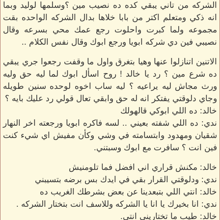
الشركه من تاني يبقي كده ده نصيب مين ؟وسلمها لوليد وبما
انه ذكي ومتعلم اكتر من بابا خلاها بدال الشركه الواحده بقت
مجموعه ولما كبرت واحلوت رجع عمك محي بسرعه وقال
نصيبي فين دي شركه ابويا ورجع ابوك وقال نفس الكلام ..
الاتنين اتنازلوا عنها وهيا بتغرق واول ما وقفت رجعوا جري يبقي
ده شرع مين ؟ رد يا خالد ! روح اسأل ابوك لما ليه حق وليه
ورث مجاش ليه يراعيه ؟ ليه ساب اخوه لوحده سنين طويله
وجاي دلوقتي يفتكر انه له حق وابقي تعال قولي رد عليك بايه ؟
خالد: ده اللي ابوكي قالهولك
ندي: ده اللي شفته بعيني .. لسه فاكره ابويا ورجعته اخر النهار
شقيان ومهدود وابتسامته في وشي وكأن مفيش اي شيء كنت
فين انت ؟ سافرت مع ابوك وسبتني.
خالد: مكنش قراري اني افضل فما تلومنيش
ندي: ودلوقتي القرار بقي في ايدك بس برضه بتسيبني
خالد: انتي اللي بتبعدينا عن بعض بشرطك الغريب ده
ندي: انا بخيرك يا انا يا الشركه وللاسف انت بتختار الشركه .
خالد: طيب ما تختاريني انتي.