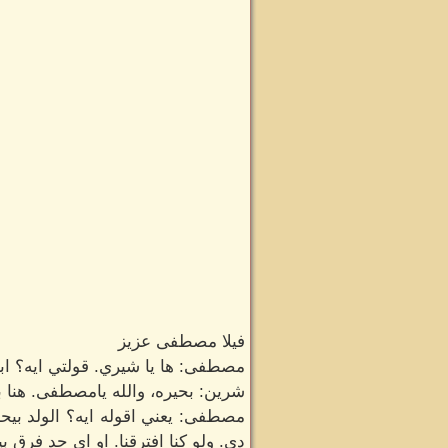
فيلا مصطفى عزيز
مصطفى: ها يا شيري. قولتي ايه؟ ابن
شرين: بحيره، والله يامصطفى. هنا
مصطفى: يعني اقوله ايه؟ الولد بيح
دي. ولو كنا افترقنا. او اى حد فرق ب