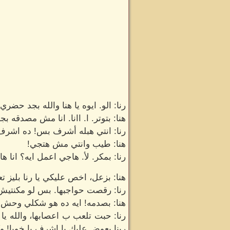
رنا: الو. ايوه يا هنا والله بجد حضري نفسك بق
هنا: بتوتر. ا. اانا. انا مش مصدقه 
رنا: انتي هبله أشرف بس! ده اشرف و
هنا: طيب وانتي مش هتجي!
رنا: بمكر. لأ. هاجي اعمل ايه؟ انا ه
هنا: بزعل، اخص عليكي يا رنا بليز 
رنا: رقصت حواجبها. بس لو مكنتيش
هنا: بصدمه! ايه ده هو شكلي وحش!
رنا: حبت تلعب ب اعصابها، والله يا
ربنا يعوض عليك يا اشرف يا خويا! و