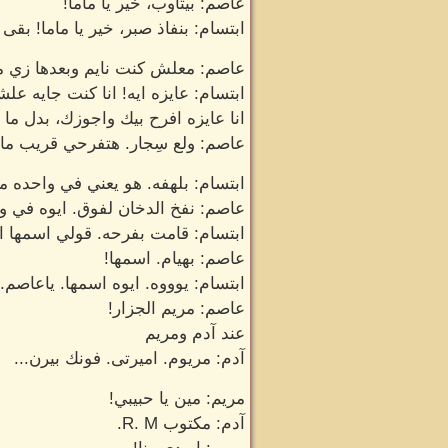
عاصم: بيتاوب، خير يا ماما!
ابتسام: بنفاذ صبر، خير يا ماما! بق
عاصم: معلش كنت نايم وبعدها زي ما
ابتسام: عايزه ايه! انا كنت جايه عل
انا عايزه افرح بيك واجوزك، بدل ما 
عاصم: ولع سِجار. هتفرحي قريب ما
ابتسام: بلهفه. هو يعني في واحده م
عاصم: نفخ الدخان لفوق. ايوه في
ابتسام: قامت بفرحه. قولي اسمها ا
عاصم: بهيام. اسمها!
ابتسام: يوووه. ايوه اسمها. ياعاصم.
عاصم: مريم الجزار!
عند آدم ومريم
آدم: مريوم. اميرتى. فونك بيرن...
مريم: مين يا حبيبي!
آدم: مكتوب R. M.