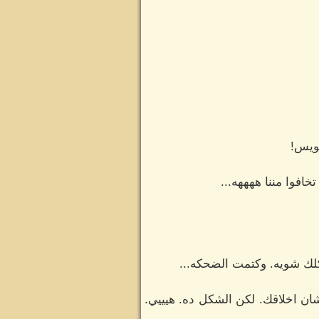
افوا مننا ههههه...
لك شويه. وكتمت الضحكه...
شان اخلاقك. لكن الشكل ده. هيييي.