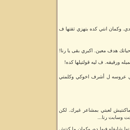
ي. وكمان انتي كده بتهزي ثقتها ف
تك هدف معين. اكبري بقى يا رنا!
يله ورقيقه. ف ليه قولتيلها كده!
رتي عروسه ل أشرف اخوكي وكلمتي
ماكنتيش لعبتي بمشاعر غيرك. لكن
ت وسابت رنا...
ا شايفاه فيها ده، وكمان ما كنتش