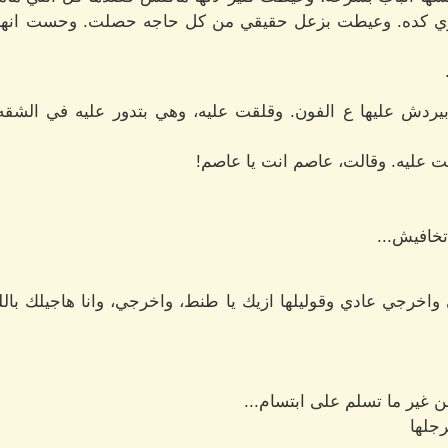
اوي كده. وعيطت بزعل حقيقي من كل حاجه حصلت. وحست انها 
بيردش عليها ع الفون. وقلقت عليه، وهي بتدور عليه في ال
ت عليه. وقالت، عاصم انت يا عاصم!
تخافيش...
اخرجي عادي وقوليلها ازيك يا طنط، واخرجي، وانا هاجيلك بالل
ير ما تسلم على ابتسام...
جلها