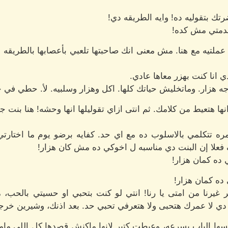
ضرتك بتقوليه ده! وايه الطريقه دي!
تصدمتي مش كده!
ملتيه مع هنا. مش معنى انك صاحبتها تلعبي بأعصابها بالطريقه د
ي انا كنت بهزر معاها عادي.
ار. وماتخليش حياتك كلها. اكل وهزار وسلبيه. لأ. حطي في حيا
ها هتعيط من كلامك. ثم انتى ازاي تقوليلها انها وحشه! هنا بنت جم
مره تتكلمي بالاسلوب ده مع اي حد. كفايه برضو يوم ما اختا
فعلا إن البنت دي مناسبه ل اخوكي ده مش كان هزار!
ده كمان هزار!
 ده كمان هزار!
يرنا من امتى يا رنا! انتي لو كنت بتحبي او حسيتي بالحب، 
ي لا عمرك هتحبى ولا هتعرفي تحبي حد. بعد اذنك، وشيرين خرج
ها الباب بسرعه، وعيطت كتير لانها ماكنش قصدها كل اللي مامته