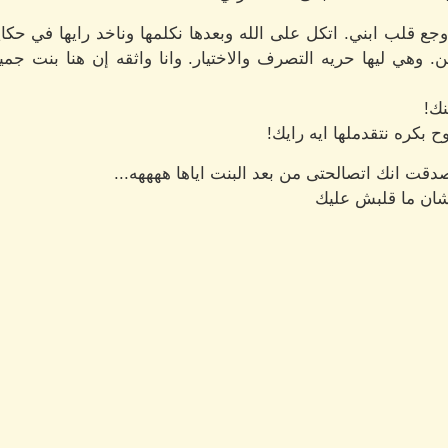
جع قلب ابني. اتكل على الله وبعدها نكلمها وناخد رايها في حك
وهي ليها حريه التصرف والاختيار. وانا واثقه إن هنا بنت جميله
نك!
ح بكره نتقدملها ايه رايك!
دقت انك اتصالحتى من بعد البنت اياها ههههه...
ان ما قلبش عليك