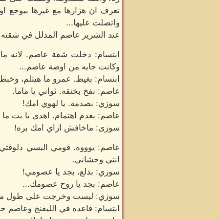
تعرف ان هزارها مع غيرها بيوجع 
واتصلت عليها...
عند الشرير عاصم المدلل في شقته.
ابتسام: دخلت شقة عاصم. لانه ما
وكانت جايه من اوضة عاصم...
ابتسام: بغيظ. عمرو ما هيتلم، وخبط
عاصم: نفخ بخنقه. ثواني يا ماما.
سوزي: بصدمه. يا لهوي امك!
عاصم: بعدم اهتمام. اهدى يا بت ما 
سوزى: ماخافش ازاي امك بره!
عاصم: يوووه. قومي البسي دلوقتي و
انتي وحشاني.
سوزي: بدلع، بجد يا عصومي!
عاصم: بجد يا روح عصومك...
سوزي: لبست وخرجت على طول من غ
ابتسام: قاعده في الليفنج وعاصم خر