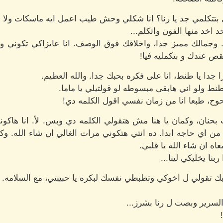
تي بتتكلمي جد يا رنا؟ انا شكلي وحش طيب اعمل ايه ماسكات ولا ا
 اخد منها الفون واتكلم...
. وجمالك مميز جدا، واخلاقك فوق الوصف. انا عايزاكي تكوني وا
ص عندك و بتكمليه فيا!
 جدا يا طنط، انا على فكره بحبك جدا. والله العظيم.
نط ولو اني هابقى مبسوطه لو قولتيلي يا ماما.
وح، طبعا انا من زمان نفسي اقول الكلمه دي!
بحنان، وكمان يا هنا مش هتقولي الكلمه دي وبس. لأ. انا هاكونلك
اي حاجه ابدا. ده انتي هتكوني مرات الغالي ان شاء الله. وكف
ه ان شاء الله يا قلبي.
نا يخليكي لينا...
بك تقولي ل اخوكي وتظبطي نفسك لبكره يا حبيبتي، مع السلامه.
سرير وبصت ل رنا بشرز...