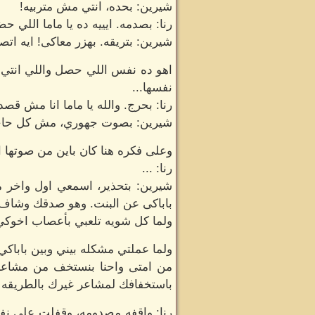
شيرين: بحده، انتي مش متربيه!
رنا: بصدمه. ايييه ده يا ماما اللي ح
شيرين: بتريقه. بهزر معاكى! ايه ا
اهو ده نفس اللي حصل واللي انتي ع
نفسها...
رنا: بحرج. والله يا ماما انا مش قصد
شيرين: بصوت جهوري، مش كل حاجه هز
وعلى فكره هنا كان باين من صوتها ان
رنا: ...
شيرين: بتحذير، اسمعي اول واخر 
باباكى عن البنت. وهو صدقك وشاف 
ولما كل شويه تلعبي بأعصاب اخوكي 
ولما عملتي مشكله بيني وبين باباكي
من امتى واحنا بنستخف من مشاعر غ
باستخفافك لمشاعر غيرك بالطريقه د
رنا: واقفه مصدومه، وقفلت على نفس