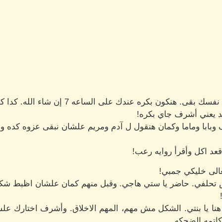
ى. هنكون بكره عندك على الساعه 7 إن شاء الله. كدا كويس!
بجد يعني أشرف جاي بكره!
بابا وماما وكمان هنقول ل آدم ومريم علشان نبقى عزوه كده و تخ
اقعد اكل وأقرأ روايه رعب!
تعالى خليكي جمبي!
 تحلفي. حاضر يا ستي هاجي. وقبل منهم كمان علشان اظبط شك
 هنا يا بنتي. الشكل مش مهم، المهم الاخلاق. وأشرف اختارك عل
كاتمه الضحكه.