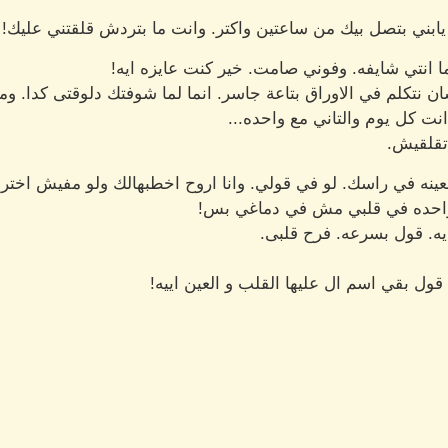
ى يابني بتصل بيك من ساعتين واكتر. وانت ما بتردش قلقتني عليك!
 انتي شايفه. وفوني صامت. خير كنت عايزه ايه!
شان نتكلم في الاوراق بتاعة جاسر. انما لما شوفتك دلوقتى كدا. وم
انت كل يوم والتاني مع واحده...
تقلقيش.
عينه في راسك. لو في قولي. وانا اروح اخطبهالك ولو مفيش اخترل
 واحده في قلبي مش في دماغي بس!
يه. قول بسرعه. فرح قلبى.
 قول بقي اسم ال عليها القلب و العين اييه!