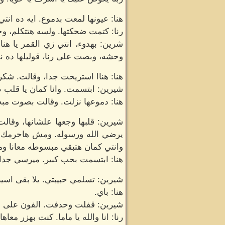
هنا: عيونها لمعت بدموع. ايه ده ان
رنا: كتمت ضحكتها. ولسه هتتكلم، وحد
شرين: بهدوء، انتي زي القمر يا هنا
وحشه، وبصت على رنا، قوليلها ده نق
هنا: هناا استريحت جدا، وقالت. شكرا
شيرين: ابتسمت. وانا كمان يا قلب ط
هنا: دموعها نزلت. وقالت بصوت مبح
شيرين: قلبها وجعها علشانها، وقالت 
يرضي الله ورسوله. ومش هاحرمك من 
وانتي كمان هتبقي مبسوطه معانا ومعا
هنا: ابتسمت بحب كبير. ميرسي جدا رب
شيرين: تسلمي حبيبتي. يلا بقى اسي
هنا: باي.
شيرين: قفلت وحدفت. الفون على ال
رنا: انا والله يا ماما. كنت بهزر معاها!