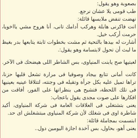
بصعوبة وهو يقول:
طب قومى يلا عشان نرجع.
نهضت تنفض ملابسها قائلة:
انت فاكرنى هابلة وهركب أدامك تانى، أنا هروح مشي يااخويا،
حرمت أركب خيل.
أشارت له بيدها بالتحية ثم مشت بخطوات ثابتة يتابعها بدر بغيظ
ما لبث أن تحول لابتسامة وهو يقول:.
لعبتيها صح يابنت المنياوى، بس الشاطر اللى هيضحك فى الآخر.
كانت أمانى تتابع بيجاد وصوفيا فى مرارة تشعل قلبها حزنا،
تراها تميل عليه بكل جرأة وتقبله فى وجنته، لتتلاقا عينيه بعينيها
فى تلك اللحظة، فتشيح هى بنظراتها على الفور، أفاقت من
افكارها على صوت مجدى يقول باعجاب:
يعنى بتشتغلى فى العلاقات العامة فى شركة المنياوى، أكيد
شاطرة اوى فى شغلك لأن شركة المنياوى مبتشغلش اى حد.
ابتسمت بمجاملة قائلة:
يعنى أهو، بحاول، بس آخدة اجازة اليومين دول..