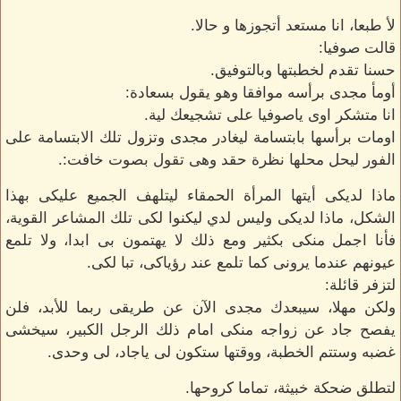
لأ طبعا، انا مستعد أتجوزها و حالا.
قالت صوفيا:
حسنا تقدم لخطبتها وبالتوفيق.
أومأ مجدى برأسه موافقا وهو يقول بسعادة:
انا متشكر اوى ياصوفيا على تشجيعك لية.
اومات برأسها بابتسامة ليغادر مجدى وتزول تلك الابتسامة على
الفور ليحل محلها نظرة حقد وهى تقول بصوت خافت:.
ماذا لديكى أيتها المرأة الحمقاء ليتلهف الجميع عليكى بهذا
الشكل، ماذا لديكى وليس لدي ليكنوا لكى تلك المشاعر القوية،
فأنا اجمل منكى بكثير ومع ذلك لا يهتمون بى ابدا، ولا تلمع
عيونهم عندما يرونى كما تلمع عند رؤياكى، تبا لكى.
لتزفر قائلة:
ولكن مهلا، سيبعدك مجدى الآن عن طريقى ربما للأبد، فلن
يفصح جاد عن زواجه منكى امام ذلك الرجل الكبير، سيخشى
غضبه وستتم الخطبة، ووقتها ستكون لى ياجاد، لى وحدى.
لتطلق ضحكة خبيثة، تماما كروحها.