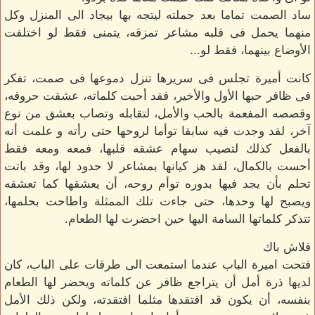
ساد الصمت تماما بعد جملته ليتجه بها بيجاد الى المنزل وكل
منهما يحمل فى قلبه مشاعر تمزقه، يتمنى فقط لو اختلفت
الأوضاع بينهما، فقط لو...
كانت أميرة تجلس فى سريرها تنزل دموعها فى صمت، تفكر
فى ظافر حبها الأول والأخير، فقد أحبت كلماته، عشقت حروفه،
وقصصه المفعمة بالحب والأمل، لتقابله وتصاب بعشق من نوع
آخر، لقد وجدت فيه سابقا توأما لروحها حتى رأته و علمت أنه
بالفعل كذلك لتصيب سهام عشقه قلبها، فمعه ومعه فقط
أحست بالكمال، لقد هز كيانها بمشاعر لا حدود لها، وقد باتت
تحلم بأن يجد فيها بدوره توأم روحه، أن يعشقها كما تعشقه
ويصبح لها وحدها، حتى جاءت تلك الممثلة واطاحت بحلمها،
تتذكر كلماتها السامة اليها حين احضرت لها الطعام.
فلاش باك
فتحت اميرة الباب عندما استمعت الى طرقات على الباب، كان
لديها ذرة أمل أن يتراجع ظافر عن كلماته ويحضر لها الطعام
بنفسه، أن يكون قد افتقدها مثلما افتقدته، ولكن ذلك الأمل