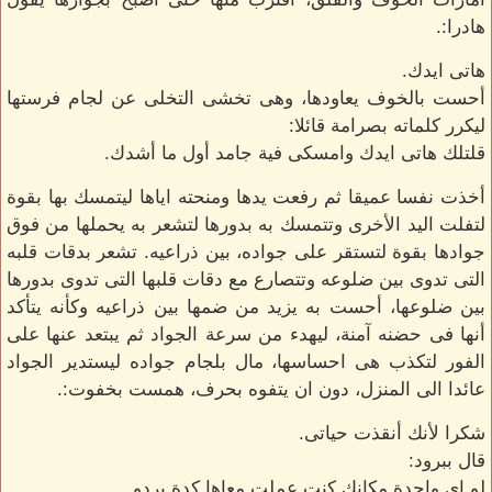
هادرا:.
هاتى ايدك.
أحست بالخوف يعاودها، وهى تخشى التخلى عن لجام فرستها
ليكرر كلماته بصرامة قائلا:
قلتلك هاتى ايدك وامسكى فية جامد أول ما أشدك.
أخذت نفسا عميقا ثم رفعت يدها ومنحته اياها ليتمسك بها بقوة
لتفلت اليد الأخرى وتتمسك به بدورها لتشعر به يحملها من فوق
جوادها بقوة لتستقر على جواده، بين ذراعيه. تشعر بدقات قلبه
التى تدوى بين ضلوعه وتتصارع مع دقات قلبها التى تدوى بدورها
بين ضلوعها، أحست به يزيد من ضمها بين ذراعيه وكأنه يتأكد
أنها فى حضنه آمنة، ليهدء من سرعة الجواد ثم يبتعد عنها على
الفور لتكذب هى احساسها، مال بلجام جواده ليستدير الجواد
عائدا الى المنزل، دون ان يتفوه بحرف، همست بخفوت:.
شكرا لأنك أنقذت حياتى.
قال ببرود:
لو اى واحدة مكانك كنت عملت معاها كدة بردو.