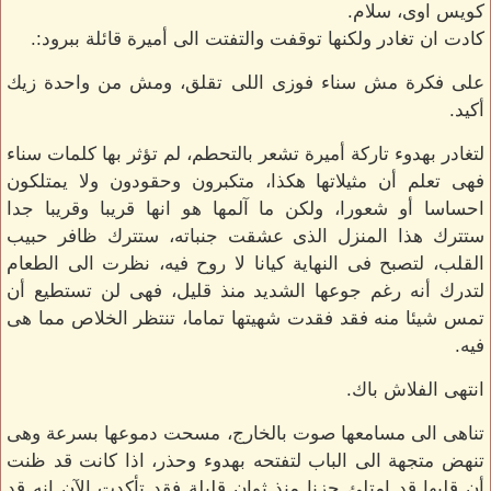
كويس اوى، سلام.
كادت ان تغادر ولكنها توقفت والتفتت الى أميرة قائلة ببرود:.
على فكرة مش سناء فوزى اللى تقلق، ومش من واحدة زيك
أكيد.
لتغادر بهدوء تاركة أميرة تشعر بالتحطم، لم تؤثر بها كلمات سناء
فهى تعلم أن مثيلاتها هكذا، متكبرون وحقودون ولا يمتلكون
احساسا أو شعورا، ولكن ما آلمها هو انها قريبا وقريبا جدا
ستترك هذا المنزل الذى عشقت جنباته، ستترك ظافر حبيب
القلب، لتصبح فى النهاية كيانا لا روح فيه، نظرت الى الطعام
لتدرك أنه رغم جوعها الشديد منذ قليل، فهى لن تستطيع أن
تمس شيئا منه فقد فقدت شهيتها تماما، تنتظر الخلاص مما هى
فيه.
انتهى الفلاش باك.
تناهى الى مسامعها صوت بالخارج، مسحت دموعها بسرعة وهى
تنهض متجهة الى الباب لتفتحه بهدوء وحذر، اذا كانت قد ظنت
أن قلبها قد امتلئ حزنا منذ ثوان قليلة فقد تأكدت الآن انه قد