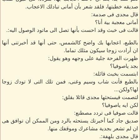
صديقه خطبتها، فلقد شعر بأن أمانى تبادلك الاعجاب.
قال مجدى فى صدمة:
أمانى معجبة بية أنا؟
قالت فى خبث وقد احست بأنها تصل الى ماتود الوصول اليه:.
بالطبع، اعجابها بك واضح كالشمس، حتى أنها قد أخبرتنى أنها
ان أرادت زوجا سيكون مثلك تماما.
ظهرت الفرحة جلية على وجهه وهو يقول:
بجد ياصوفيا؟
ابتسمت بخبث قائلة:
بالطبع فأنت شاب وسيم وغنى، فمن تلك التى لا تودك زوجا
لها؟ولكن...
لتصمت فيستحثها مجدى قائلا بقلق:
لكن ايه ياصوفيا؟
قالت صوفيا فى تردد مصطنع:
صديق جاد كما أخبرتك يستحثه بالرد ومن الممكن أن توافق هى
ان لم تشعر بجدية مشاعرك وموقفك منها.
قال مجدى بلهفة:.