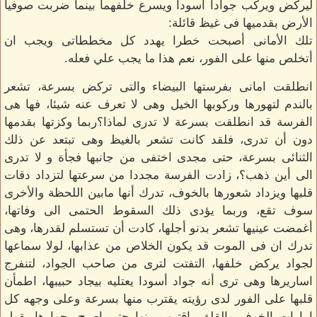
ليركض ويركب جوادا أسودا ويسرع خلفهما بينما ضربت صوفيا
الأرض بقدميها فى غيظ قائلة:
تلك الأمانى أصبحت خطرا يهدد كل مخططاتى ويجب ان
أتخلص منها على الفور، نعم هذا ما يجب علي فعله.
انطلقت امانى بفرستها البيضاء والتى تركض بسرعة، تشعر
بالندم لتهورها وركوبها الخيل وهى لا تعرف عنه شيئا، فها هى
الفرسة قد انطلقت بسرعة لا تدرى لماذا؟ربما وكزتها بقدمها
دون أن تدرى، فلقد كانت تشعر بالغيظ وهى تبتعد عن ذلك
الثنائى بسرعة، حتى مجدى اختفى من جانبها فجأة و لا تدرى
الى أين ذهب؟، زادت الفرسة مجددا من سرعتها لتزداد دقات
قلبها ويزداد شعورها بالخوف، تدرك أنها مابين اللحظة والأخرى
سوف تقع، وربما يؤدى ذلك السقوط الحتمى الى وفاتها،
أغمضت عينيها تشعر بدنو أجلها، كادت أن تستسلم لقدرها، وهى
تدرك ان فى الموت قد يكون الخلاص من عذابها، لولا سماعها
لجواد يركض خلفها، التفتت لترى من صاحب الجواد، لتنفرج
اساريرها وهى ترى أنه جواد أسودا يعتليه بيجاد حبيبها، اطمأن
قلبها على الفور لدى رؤيته يقترب منها بسرعة وعلى وجهه كل
امارات الخوف والقلق، اقترب منها حتى اصبح بجوارها يقول