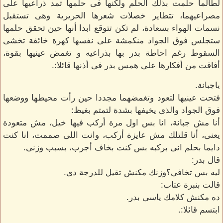
لطالما حلمت بذلك الحلم ولكنها فى حلمها تمد ذراعيها على
مصراعيهما، تتطاير خصلات شعرها الحريرية وهى تستقبل
نسمات الهواء بسعادة، لم تكن تتوقع ابدا أنها حين تحقق حلمها
ستجلس فوق الجواد منكمشة على نفسها كهرة خائفة تخشى
السقوط رغم احاطة بدر بها بذراعيه و تغمض عينيها بقوة،
أفاقت من أفكارها على همس بدر فى أذنها قائلا:.
ياجبانة.
فتحت عينيها لتعود وتغمضهما مجددا حين رأت محيطها ووضعها
فوق الجواد والذى يخيفها بشدة لتمتم بغيظ:
أنا مش جبانة، انا بس اول مرة أركب فيها خيل، مش متعودة
يعنى، أنا قلتلك مش عايزة أركب، وانت اللى صممت، انا كنت
دايما بحلم انى بركبه بس كنت بخاف أجرب، بسبب وزنى.
قال بدر:
ليه بس تخافى؟وزنك مكنش تقيل للدرجة دى.
قالت بنبرة عتاب:
ده مكنش كلامك ياسى بدر.
ابتسم قائلا:.