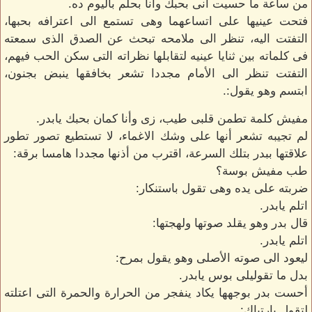
من ساعة ما حسيت انى بحبك وأنا بحلم باليوم ده.
فتحت عينيها على اتساعهما وهى تستمع الى اعترافه بحبها،
التفتت اليه، تنظر الى ملامحه تبحث عن الصدق الذى سمعته
فى كلماته بين ثنايا عينيه لتقابلها نظراته التى سكن الحب فيهم،
التفتت تنظر الى الأمام مجددا تشعر بخافقها ينبض بجنون،
ابتسم وهو يقول:.
مفيش كلمة تطمن قلبى طيب، زى وأنا كمان بحبك يابدر.
لم تجيبه تشعر أنها على وشك الاغماء، لا تستطيع تصور تطور
علاقتها ببدر بتلك السرعة، اقترب من أذنها مجددا هامسا برقة:
طب مفيش بوسة؟
ضربته على يده وهى تقول باستنكار:
اتلم يابدر.
قال بدر وهو يقلد صوتها ولهجتها:
اتلم يابدر.
ليعود الى صوته الأصلى وهو يقول بمرح:
بدل ما تقوليلى بوس يابدر.
أحست بدر بوجهها يكاد ينفجر من الحرارة والحمرة التى اعتلته
لتقول بارتباك:.