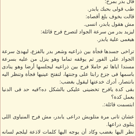
قال بدر بمرح:
طب قولى بحبك يابدر.
قالت بخوف بلغ أقصاه:
مش هقول يابدر، انسى.
ليزيد بدر من سرعة الجواد لتصرخ فرح قائلة:
هيغمى علية يابدر.
تراخى جسدها فجأة بين ذراعيه وشعر بدر بالفزع، ليهدئ سرعة
الجواد على الفور ثم يوقفه تماما وهو ينزل من عليه بسرعة
مسندا اياها ثم حاملا فرح بين ذراعيه ليجلسها أرضا وهو ينادى
باسمها فى جزع رابتا على وجنتها، لتفتح عينيها فجأة وتنظر اليه
بانتصار، أدرك خدعتها ليقول بغضب:
بقى كدة يافرح تخضينى عليكى بالشكل ده؟فيه حد فى الدنيا
يعمل كدة؟
ابتسمت قائلة:.
عشان تانى مرة متلويش دراعى يابدر، مش فرح المنياوى اللى
يتلوى دراعها.
نظر اليها بغضب وكاد أن يوجه اليها كلمات لاذعة ليلجم لسانه