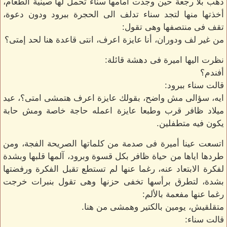
ذهب بلا رجعة حين وجدت أمامها سناء تحمل لها صينية الطعام،
أخذتها منها لتجد سناء تدلف الى الحجرة ببرود ودون دعوة،
تقف فى منتصفها وهى تقول:
من غير لف ودوران، أنا عايزة اعرف، انتى قاعدة هنا لحد إمتى؟
نظرت اليها اميرة فى دهشة قائلة:
أفندم؟
قالت سناء ببرود:
ايه، سؤالى مش واضح، بقولك عايزة اعرف هتمشى امتى؟، عيد
ميلاد ظافر قرب وطبعا عايزة اعمله حاجة خاصة ومش حابة
يكون فيه متطفلين.
اتسعت عينا أميرة فى صدمة من كلماتها الصريحة الفجة، ومن
طردها اياها من حياة ظافر بكل قسوة وبرود، آلمها قلبها وبشدة
لفكرة الابتعاد عنه، رغما عنها لم تستطع تقبل الفكرة ورفضتها
بشدة، لتطرق برأسها تخفى حزنها وهى تقول بنبرات خرجت
رغما عنها مفعمة بالألم:
متقلقيش، يومين بالكتير وهمشى من هنا.
قالت سناء: