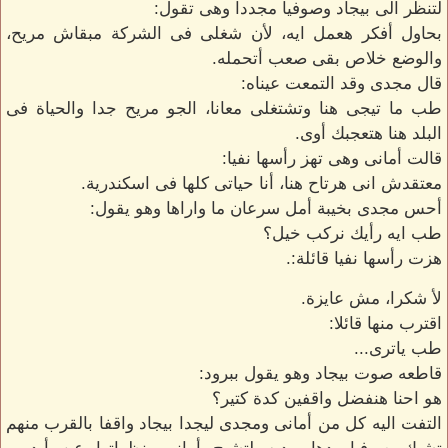
لتنظر الى بيجاد وصوفيا مجددا وهى تقول:
بحاول أفكر هعمل ايه، لأن شغلى فى الشركة مبقاش مريح،
والوضع خلاص بقى صعب أتحمله.
قال مجدى وقد التمعت عيناه:
طب ما تيجى هنا وتشتغلى معانا، الجو مريح جدا والحياة فى
البلد هنا هتعجبك أوى.
قالت أمانى وهى تهز رأسها نفيا:
معتقدش انى هرتاح هنا، أنا حياتى كلها فى اسكندرية.
أحس مجدى بخيبة أمل سرعان ما واراها وهو يقول:
طب ايه رأيك نركب خيل؟
هزت رأسها نفيا قائلة:.
لأ شكرا، مش عايزة.
اقترب منها قائلا:
طب ياترى...
قاطعه صوت بيجاد وهو يقول ببرود:
هو احنا هنفضل واقفين كدة كتير؟
التفت اليه كل من أمانى ومجدى ليجدا بيجاد واقفا بالقرب منهم