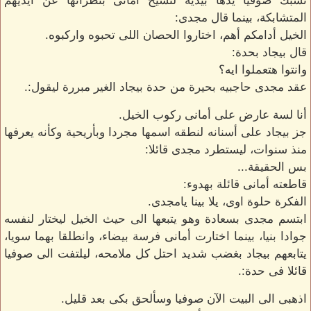
تشبك صوفيا يدها بيديه لتشيح أمانى بنظراتها عن أيديهم
المتشابكة، بينما قال مجدى:
الخيل أدامكم أهم، اختاروا الحصان اللى تحبوه واركبوه.
قال بيجاد بحدة:
وانتوا هتعملوا ايه؟
عقد مجدى حاجبيه بحيرة من حدة بيجاد الغير مبررة ليقول:.
أنا لسة عارض على أمانى ركوب الخيل.
جز بيجاد على أسنانه لنطقه اسمها مجردا وبأريحية وكأنه يعرفها
منذ سنوات، ليستطرد مجدى قائلا:
بس الحقيقة...
قاطعته أمانى قائلة بهدوء:
الفكرة حلوة اوى، يلا بينا يامجدى.
ابتسم مجدى بسعادة وهو يتبعها الى حيث الخيل ليختار لنفسه
جوادا بنيا، بينما اختارت أمانى فرسة بيضاء، وانطلقا بهما سويا،
يتابعهم بيجاد بغضب شديد احتل كل ملامحه، ليلتفت الى صوفيا
قائلا فى حدة:.
اذهبى الى البيت الآن صوفيا وسألحق بكى بعد قليل.