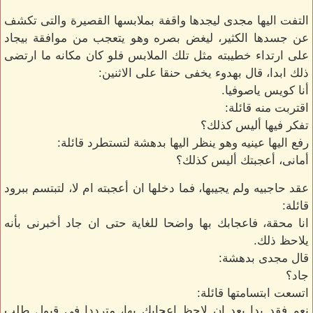
التفت اليها مجدى ليجدها واقفة بملابسها القصيرة والتى تكشف
عن جسدها الكثير، ليغض بصره وهو يتعجب من موافقة بيجاد
على ارتداء خطيبته مثل تلك الملابس فلو كان مكانه ما ارتضى
ذلك ابدا، قال بهدوء يخفى حنقا على الاثنين:
أنا كويس ياصوفيا.
اقتربت منه قائلة:
تفكر فيها أليس كذلك؟
رفع اليها عينيه وهو ينظر اليها بدهشة لتستطرد قائلة:
أمانى، أعجبتك أليس كذلك؟
عقد حاجبيه ولم يجيبها، فما دخلها ان أعجبته ام لا، لتبتسم ببرود
قائلة:
انا محقة، فاعجابك بها واضحا للغاية حتى ان جاد أخبرنى بأنه
يلاحظ ذلك.
قال مجدى بدهشة:
جاد؟
اتسعت ابتسامتها قائلة:
نعم فقد بدا بعد ان لاحظ اعجابك بها، مترددا فى قبول طلب