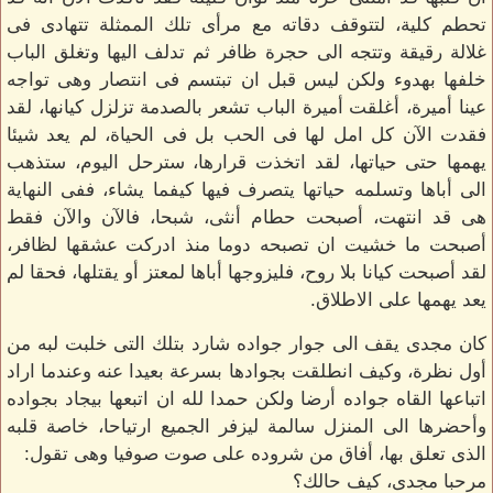
تحطم كلية، لتتوقف دقاته مع مرأى تلك الممثلة تتهادى فى
غلالة رقيقة وتتجه الى حجرة ظافر ثم تدلف اليها وتغلق الباب
خلفها بهدوء ولكن ليس قبل ان تبتسم فى انتصار وهى تواجه
عينا أميرة، أغلقت أميرة الباب تشعر بالصدمة تزلزل كيانها، لقد
فقدت الآن كل امل لها فى الحب بل فى الحياة، لم يعد شيئا
يهمها حتى حياتها، لقد اتخذت قرارها، سترحل اليوم، ستذهب
الى أباها وتسلمه حياتها يتصرف فيها كيفما يشاء، ففى النهاية
هى قد انتهت، أصبحت حطام أنثى، شبحا، فالآن والآن فقط
أصبحت ما خشيت ان تصبحه دوما منذ ادركت عشقها لظافر،
لقد أصبحت كيانا بلا روح، فليزوجها أباها لمعتز أو يقتلها، فحقا لم
يعد يهمها على الاطلاق.
كان مجدى يقف الى جوار جواده شارد بتلك التى خلبت لبه من
أول نظرة، وكيف انطلقت بجوادها بسرعة بعيدا عنه وعندما اراد
اتباعها القاه جواده أرضا ولكن حمدا لله ان اتبعها بيجاد بجواده
وأحضرها الى المنزل سالمة ليزفر الجميع ارتياحا، خاصة قلبه
الذى تعلق بها، أفاق من شروده على صوت صوفيا وهى تقول:
مرحبا مجدى، كيف حالك؟