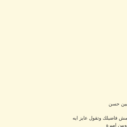
بين حسن
 فاضيلك وتقول عايز ايه
بين اميرة