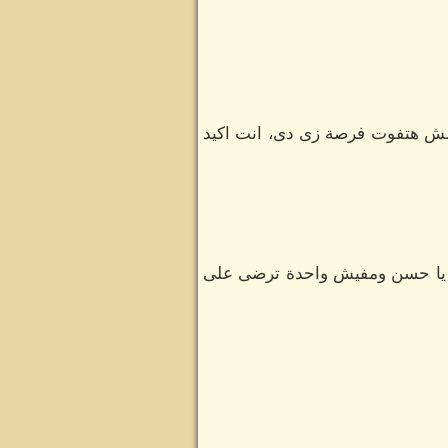
 مش هتفوت فرصة زى دى، انت اكيد
ك يا حسن ومفيش واحدة ترضى على