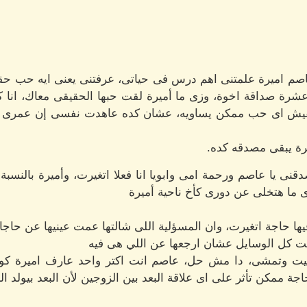
 اميرة علمتنى اهم درس فى حياتى، عرفتنى يعنى ايه حب حقيقى
شرة صداقة اخوة، وزى ما أميرة لقت حبها الحقيقى معاك، انا 
مفيش اى حب ممكن يساويه، عشان كده عاهدت نفسى إن عمرى ما
رة يبقى مصدقه كده.
 يا عاصم ورحمة امى وابويا انا فعلا اتغيرت، وأميرة بالنسبة
ى ما هتخلى عن دورى كأخ ناحية أميرة
يها حاجة اتغيرت، وان المسؤلية اللى شالتها عمت عينيها عن حا
ربت كل الوسايل عشان ارجعها عن اللي هى فيه
ت وتمشى، دا مش حل، عاصم انت اكتر واحد عارف اميرة كوي
 ممكن تأثر على اى علاقة البعد بين الزوجين لأن البعد بيولد الج