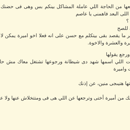
عها من الحاجة اللي عاملة المشاكل بينكم بس وهى فى حضنك م
اللى البعد فاهمنى يا عاصم
؟
 للصح
ما يقصد بقى بيتكلم مع حسن على انه فعلا اخو اميرة يمكن لا
رة والعشرة والاخوة.
جع يقولها
 اللي اسمها شهد دى شيطانة ورجوعها تشتغل معاك مش حاجة 
 واميرة
 هتيىجى منين، عن إذنك
ك من أميرة أختى وترجعها عن اللي هى فى ومتتخلاش عنها ولا 