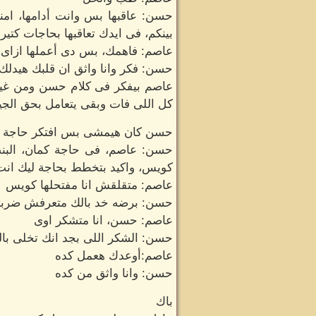
حسن: عاقبها بس وانت أدامها، امن
بينكم، فى ايدك تعاقبها بحاجات كتير 
عاصم: فاهمك، بس دى أعملها ازاى 
حسن: فكر وانا واثق ان قلبك هيدلك
عاصم بيفكر فى كلام حسن ومن غير 
كل اللى فات وبقى يتعامل بحق الجي
حسن كان هيمشى بس افتكر حاجة ور
حسن: عاصم، فى حاجة كمان، البنت
كويس، واكيد بتخطط بحاجة ليك انت
عاصم: متقلقش انا مفتحلها كويس
حسن: برضه خد بالك متعرفش ضربتها
عاصم: حسن، انا متشكر اوى
حسن: الشكر اللى بجد انك تخلى بال
عاصم:أوعدك هعمل كده
حسن: وانا واثق من كده
باك