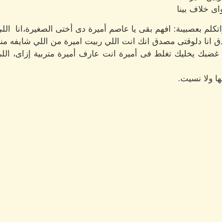
ى خلاف بينا
لم بعصبيىة: افهم بقى يا عاصم أميرة دى أختى الصغيرة،انا اللي
ق انا دلوقتى مصدق انك انت اللي ربيت اميرة من اللي شايفه منه
 يخليك تغلط فى أميرة انت عارف أميرة متربية إزاى، اللى ب
ا ولا نسيت.