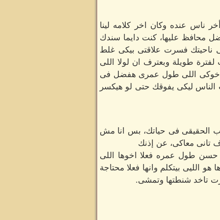
ر ناس عنده وكان اخر كلامه لينا
ضل محافظ عليها، كنت دايما سندك
 ناحيتك فسرت علاقتى بيكى غلط
لفترة طويلة وبعترف ان لولا اللى
ا اخوكى اللى طول عمرى هفضل فى
لناس ليكى يفوقك حتى لو هيكسر
لحب الحقيقى فى حياتك، بس انا مش
رف تانى معاكى، عن إذنك
، حسن طول عمره فعلا اخوها اللى
و الليى بيتكلم وانها فعلا محتاجة
ررت تاخد شنطتها وتمشى.