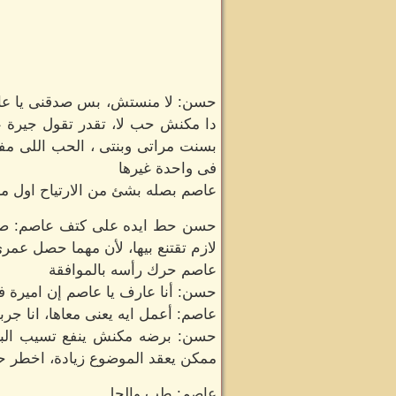
حسن: لا منستش، بس صدقنى يا عاصم
دا مكنش حب لا، تقدر تقول جيرة ع
بسنت مراتى وبنتى ، الحب اللى 
فى واحدة غيرها
عاصم بصله بشئ من الارتياح اول م
حسن حط ايده على كتف عاصم: صدقنى
لازم تقتنع بيها، لأن مهما حصل عمر
عاصم حرك رأسه بالموافقة
حسن: أنا عارف يا عاصم إن اميرة ف
عاصم: أعمل ايه يعنى معاها، انا ج
حسن: برضه مكنش ينفع تسيب البي
ممكن يعقد الموضوع زيادة، اخطر حاجة
عاصم: طب والحل