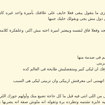
زى ما بتقول يبقى فعلا خايف على علاقتك بأميرة واحد غيره كا
ن دول مش يجى ويقولك خليك جنبها
د وفعلا فاق لنفسه وبيعتبر اميرة اخته مش اكتر، وعلفكرة كلام
م فى صدمة منها
ربنى
فك ان ليكى كبير ومتفضليش طايحة فى العالم كده
اتهمنى انى معرفتش اربيكى وان تربيتى ليكى هى السبب
من اللى انتى فيه قبل ما كل حاجة تضيع منك وأولهم جوزك اللي ه
 عايزة تشتمه وتطرده برة وتقوله انه ملوش صفة انه يضربها ب