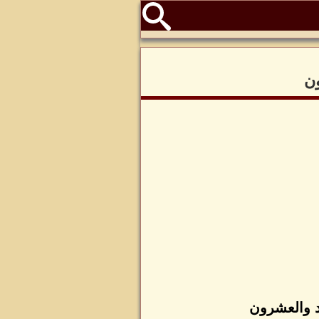
ون
حد والعشرون