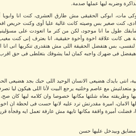
لذاكرة وضربه ليها عملها صدمة.
كى مات، ابوكى الحقيقى مش طارق العشرى، كنت انا وابويا أخ
ادى، كنت صغير بس وصيته كانت غالية عليا أوى وكنت حريص اف
قك طول ما انا موجود، لكن من كتر ما اتعودت على مسؤليتى
 هى كانت علاقة اخوة وأخوة حقيقية، انا بعترف إنى كنت مغيب 
لنفسى، بس هتفضل الحقيقة اللى مش هتقدرى تنكريها انى ان
يفضل فى ضهرك واجبه كمان لما يشوفك بتغلطى فى حق اقرب ا
ية، انتى بايدك هضيعى الانسان الوحيد اللى حبك بجد هضيعى ا
و متعدلتيش مع عاصم وخلتيه يرجع البيت لأنا اللى هيكون ليا تص
ا وطريقته معاه شلتها مكانها خصوصا وان كلامه ليها كان صح
ها الامان، اميرة مقدرتش ترد عليه لانها حست فى لحظة ان اخوها ه
، فضلت أميرة واقفة مكانها تايهة مش عارفة تعمل ايه وفجأة ق
 مضايق وبيدخل عليها حسن