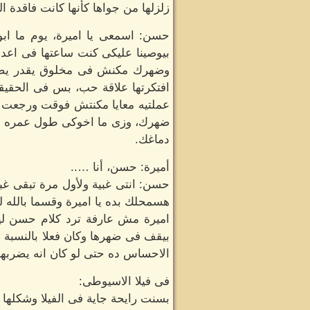
زلزلها من جواها كأنها كانت فاقدة ا
حسن: اسمعى يا اميرة، يوم ما ابو
بيوصينا عليكى كنت ساعتها فى اعد
وضهرك مكنش فى مخلوق يقدر يضاي
افتكرتها علاقة حب، بس فى الحقيقة
عملتيه معايا مكنتش فوقت ورجعت 
ضهرك، وزى ما اخوكى طول عمره ه
دماغك.
أميرة: حسن، أنا …..
حسن: انتى غبية ولأول مرة تبقى غب
هسمحلك بده يا اميرة وقسما بالله ل
اميرة مش عارفة ترد كلام حسن ليه
بيقف فى ضهرها وكان فعلا بالنسبة ل
الاحساس ده حتى لو كان انه يضربها
فى فيلا الاسيوطى:
بسنت رايحة جاية فى الفيلا وشكلها