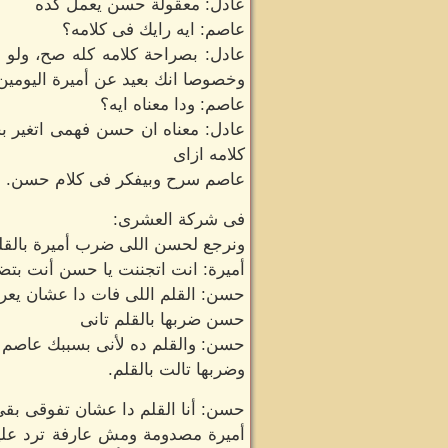
عادل: معقولة حسن يعمل كده
عاصم: ايه رايك فى كلامه؟
عادل: بصراحة كلامه كله صح، ولو 
وخصوصا انك بعيد عن أميرة اليومي
عاصم: ودا معناه ايه؟
عادل: معناه ان حسن فهمى اتغير بج
كلامه ازاى
عاصم سرح وبيفكر فى كلام حسن.
فى شركة العشرى:
ونرجع لحسن اللى ضرب أميرة بالقل
أميرة: انت اتجننت يا حسن أنت بتض
حسن: القلم اللى فات دا عشان يعر
حسن ضربها بالقلم تانى
حسن: والقلم ده لأنى بسببك عاصم 
وضربها تالت بالقلم.
حسن: أنا القلم دا عشان تفوقى بقى 
أميرة مصدومة ومش عارفة ترد عليه