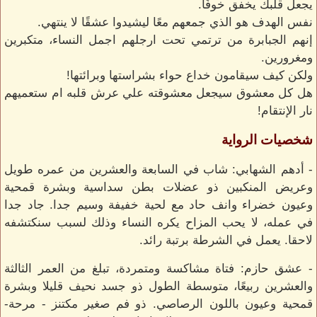
يجعل قلبك يخفق خوفًا.
نفس الهدف هو الذي جمعهم معًا ليشيدوا عشقًا لا ينتهي.
إنهم الجبابرة من ترتمي تحت ارجلهم اجمل النساء، متكبرين
ومغرورين.
ولكن كيف سيقامون خداع حواء بشراستها وبرائتها!
هل كل معشوق سيجعل معشوقته علي عرش قلبه ام ستعميهم
نار الإنتقام!
شخصيات الرواية
- أدهم الشهابي: شاب في السابعة والعشرين من عمره طويل
وعريض المنكبين ذو عضلات بطن سداسية وبشرة قمحية
وعيون خضراء وانف حاد مع لحية خفيفة وسيم جدا. جاد جدا
في عمله، لا يحب المزاح يكره النساء وذلك لسبب سنكتشفه
لاحقا. يعمل في الشرطة برتبة رائد.
- عشق حازم: فتاة مشاكسة ومتمردة، تبلغ من العمر الثالثة
والعشرين ربيعًا، متوسطة الطول ذو جسد نحيف قليلا وبشرة
قمحية وعيون باللون الرصاصي. ذو فم صغير مكتنز - مرحة-