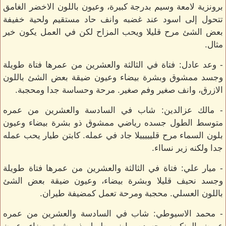
برونزية لامعة وسيم بدرجة كبيرة، وعيون باللون الاخضر الغامق
تتحول إلى اسود عند غضبه وانف حاد مستقيم ولحية خفيفة
بعض الشئ مرح قليلا ويحب المزاح لكن في العمل يكون خير
مثال.
- وعد عادل: فتاة في الثالثة والعشرين من عمرها فتاة طويلة
وجسد ممشوق وبشرة بيضاء وعيون ضيقة بعض الشئ باللون
الازرق، وانف صغير وفم صغير. مرحة وحساسة جدا ومحجبة.
- مالك عزالدين: شاب في السادسة والعشرين من عمره
متوسط الطول جسده رياضي ممشوق ذو بشرة بيضاء وعيون
بلون السماء مرح قليييييلا جاد في عمله. كابتن طيار يحب عمله
جدا ولكنه زير نسااء.
- ميار علي: فتاة في الثالثة والعشرين من عمرها فتاة طويلة
وجسد نحيف قليلا وبشرة بيضاء، وعيون ضيقة بعض الشئ
باللون العسلي. محجبة ومرحة تعمل كمضيفة طيران.
- محمد الاسيوطي: شاب في السادسة والعشرين من عمره