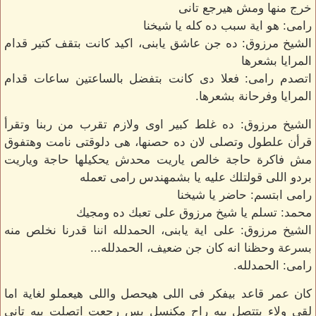
خرج منها ومش هيرجع تانى
رامى: هو اية سبب ده كله يا شيخنا
الشيخ مرزوق: ده جن عاشق يابنى، اكيد كانت بتقف كتير قدام
المرايا بشعرها
اتصدم رامى: فعلا دى كانت بتفضل بالساعتين ساعات قدام
المرايا وفرحانة بشعرها.
الشيخ مرزوق: ده غلط كبير اوى ولازم تقرب من ربنا وتقرأ
قرأن علطول وتصلى لان ده حصنها، هى دلوقتى نامت وهتفوق
مش فاكرة حاجة خالص ياريت محدش يحكيلها حاجة وياريت
بردو اللى قولتلك عليه يا بشمهندس رامى تعمله
رامى ابتسم: حاضر يا شيخنا
محمد: تسلم يا شيخ مرزوق على تعبك ده ومجيك
الشيخ مرزوق: على اية يابنى، الحمدلله اننا قدرنا نخلص منه
بسرعة وحظنا انه كان جن ضعيف، الحمدلله...
رامى: الحمدلله.
كان عمر قاعد بيفكر فى اللى هيحصل واللى هيعملو لغاية اما
لقى ولاء بتتصل بيه راح مكنسل بس رجعت اتصلت بيه تانى