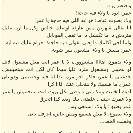
واضطر يرد..
عمر: ايوة يا ولاء فيه حاجة!
ولاء بصوت عياط: هو اية اللى فيه حاجة يا عمر!
انا بقالى شهرين مش عارفة اوصلك خالص وكل ما ارن عليك
متردش يا اما تكنسل يا اما تقفل الموبايل،
ولما اجى اكلمك دلوقتى تقولى فيه حاجة!، حرام عليك فيه اية
عمر: مفيش يا ولاء، مشغول بس شوية.
ولاء بدموع: اهاااا مشغووول، لا يا عمر انت مش مشغول لانك
لو بتحبنى ومشغول هترد عليا مهما كان لكن انت مبتحبنيش،
خدعتنى يا عمر، فاكر اخر مرة اتقابلنا فيه وحضنتنى وقولتلى
عمرى ما هسيبك ولا هتخلى عنك، فااااكر!
اديك اتخليت وبتكلمنى دلوقتى بكل برود، انت مبتحبنيش يا عمر
ولا عمرك حبتنى، علقتنى بيك وبعد كدا اتحرق
عمر بضيق: يا ولاء اسمعى بس
ولاء بدموع: لا مش هسمع ومش عايزة اعرفك تانى
وقفلت الخط...