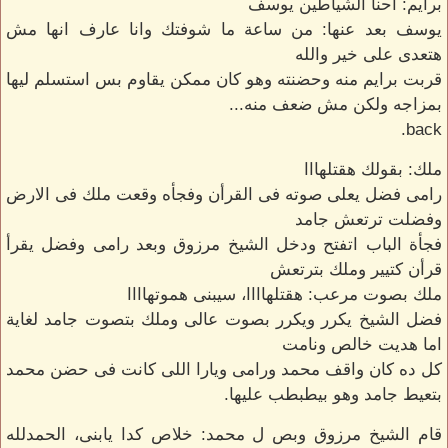
برايم: احنا الشياطين يوسف
يوسف بعد عنها: من ساعة ما شوفتك وانا عارف انها مش
هتعدى على خير والله
قربت برايم منه وحضنته وهو كان ممكن يقاوم بس استسلم ليها
بمزاجه ولكن مش ضعف منه...
back.
ملك: بقولك هقتلهااا
رامى فضل يعلى صوته فى القرأن وفجأه وقعت ملك فى الارض
وفضلت ترتعش جامد
فجأة الباب اتفتح ودخل الشيخ مرزوق وبعد رامى وفضل يقرأ
قرأن كتيير وملك بترتعش
ملك بصوت مرعب: هقتلهاااا، سيبنى هموتهاااا
فضل الشيخ يكرر ويكرر بصوت عالى وملك بتصوت جامد لغاية
اما هديت خالص ونامت
كل ده كان واقف محمد ورامى ويارا اللى كانت فى حضن محمد
بتعيط جامد وهو بيطبطب عليها.
قام الشيخ مرزوق وبص ل محمد: خلاص كدا يابنى، الحمدلله