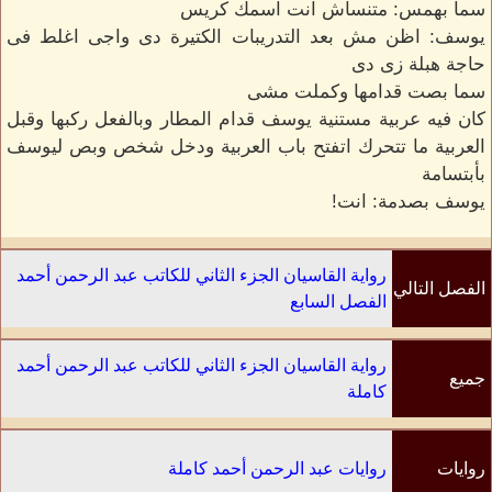
سما بهمس: متنساش انت اسمك كريس
يوسف: اظن مش بعد التدريبات الكتيرة دى واجى اغلط فى
حاجة هبلة زى دى
سما بصت قدامها وكملت مشى
كان فيه عربية مستنية يوسف قدام المطار وبالفعل ركبها وقبل
العربية ما تتحرك اتفتح باب العربية ودخل شخص وبص ليوسف
بأبتسامة
يوسف بصدمة: انت!
رواية القاسيان الجزء الثاني للكاتب عبد الرحمن أحمد
الفصل التالي
الفصل السابع
رواية القاسيان الجزء الثاني للكاتب عبد الرحمن أحمد
جميع
كاملة
الفصول
روايات
روايات عبد الرحمن أحمد كاملة