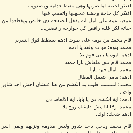
افتكر لحظة اما ضربها وهى بتعيط قدامه ومصدومة
افتكر كل حاجة وحشة عملهلها واتسبب فيها
غمض عينه على امل انه يقفل الصفحة دى خالص ويقطعها من
حياته لكن قلبه رافض كل جوارحه رافضين...
قام محمد من نومه على صوت ادهم بيتنطط فوق السرير
محمد بنوم: هو ده وقته يا ادهم
ادهم: ايوة يا بابى قوم يلا
محمد قام بس ملقاش يارا جمبه
محمد: امال فين يارا
ادهم: مامى بتعمل الفطال
محمد: اممممم طيب يلا انكشح من هنا علشان اخش اخد شاور
واجى
ادهم: اية انكشح دى يا بابا، اية الالفاظ دى
محمد: ولاا انا مش فايقلك روح يلا
ادهم ضحك: اوك.
قام محمد ودخل ياخد شاور ولبس هدومه ونزلهم ولقى اسر