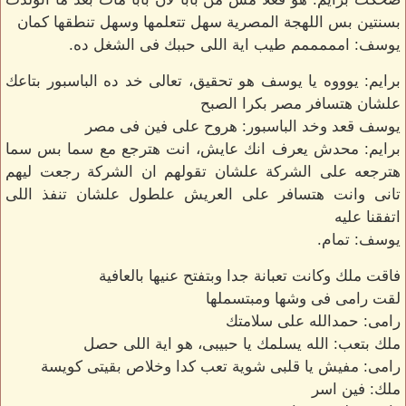
بسنتين بس اللهجة المصرية سهل تتعلمها وسهل تنطقها كمان
يوسف: امممممم طيب اية اللى حببك فى الشغل ده.
برايم: يوووه يا يوسف هو تحقيق، تعالى خد ده الباسبور بتاعك
علشان هتسافر مصر بكرا الصبح
يوسف قعد وخد الباسبور: هروح على فين فى مصر
برايم: محدش يعرف انك عايش، انت هترجع مع سما بس سما
هترجعه على الشركة علشان تقولهم ان الشركة رجعت ليهم
تانى وانت هتسافر على العريش علطول علشان تنفذ اللى
اتفقنا عليه
يوسف: تمام.
فاقت ملك وكانت تعبانة جدا وبتفتح عنيها بالعافية
لقت رامى فى وشها ومبتسملها
رامى: حمدالله على سلامتك
ملك بتعب: الله يسلمك يا حبيبى، هو اية اللى حصل
رامى: مفيش يا قلبى شوية تعب كدا وخلاص بقيتى كويسة
ملك: فين اسر