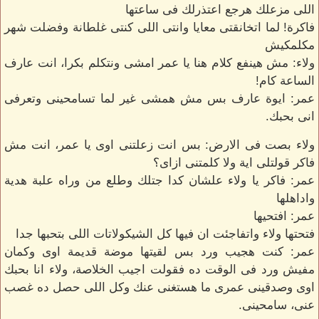
اللى مزعلك هرجع اعتذرلك فى ساعتها
فاكرة! لما اتخانقتى معايا وانتى اللى كنتى غلطانة وفضلت شهر
مكلمكيش
ولاء: مش هينفع كلام هنا يا عمر امشى ونتكلم بكرا، انت عارف
الساعة كام!
عمر: ايوة عارف بس مش همشى غير لما تسامحينى وتعرفى
انى بحبك.
ولاء بصت فى الارض: بس انت زعلتنى اوى يا عمر، انت مش
فاكر قولتلى اية ولا كلمتنى ازاى؟
عمر: فاكر يا ولاء علشان كدا جتلك وطلع من وراه علبة هدية
واداهلها
عمر: افتحيها
فتحتها ولاء واتفاجئت ان فيها كل الشيكولاتات اللى بتحبها جدا
عمر: كنت هجيب ورد بس لقيتها موضة قديمة اوى وكمان
مفيش ورد فى الوقت ده فقولت اجيب الخلاصة، ولاء انا بحبك
اوى وصدقينى عمرى ما هستغنى عنك وكل اللى حصل ده غصب
عنى، سامحينى.