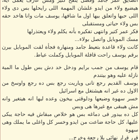
اتضايق عمر جامد وفضل ينفخ كتير ومش عارف يعمل اية،
هيضيع ولاء من ايدو علشان المهمة اللى رايحلها بس دى ولاء
اللى حبها واتعلق بيها اول ما شافها، يوسف مات وانا هاخد حقه
بس ولاء حياتى ومستقبلى
فكر عمر كتير وانتهى تفكيره بأنه يكلم ولاء ويعتذرلها
مسك الموبايل واتصل بولاء...
كانت ولاء قاعدة بتعيط جامد ومنهارة فجأة لقت الموبايل بيرن
برقم يوسف راحت قافلة الموبايل وكملت عياط.
قام يوسف من جمب برايم ودخل خد دش بس طول ما المية
نازلة عليه وهو بيتندم
يوسف القديم رجع تانى وياريت رجع بس ده رجع واوسخ من
الاول ده غير انه هيشتغل مع اسرائيل
خسر سهوة وضيعها ودلوقتى بيخون وعده ليها انه هيتغير وانه
مش هيبقى مع غيرها هى وبس
كل ده بيدور فى دماغه بس هو خلاص مبقاش فيه حاجة يبكى
عليها، كل حاجة ضاعت من ايدو وخسر كل واغلى ما يملك وهى
سهوة
قرر قرار نهائى بلا رجعة وخرج...