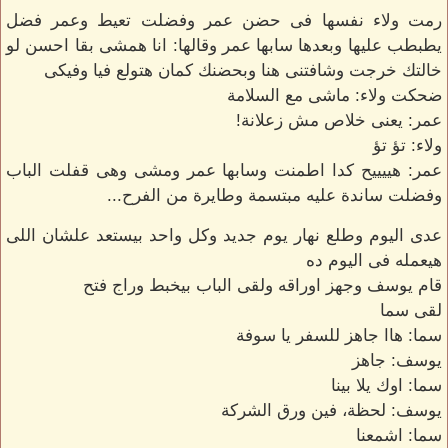
رمت ولاء نفسها فى حضن عمر وفضلت تعيط وعمر فضل
يطبطب عليها وبعدها سابها عمر وقالها: انا همشى بقا احسن لو
خالتك خرجت وشافتنى هنا وبحضنك كمان هتولع فيا وفيكى
ضحكت ولاء: ماشى مع السلامة
عمر: يعنى خلاص مش زعلانة!
ولاء: تؤ تؤ
عمر: هييييح كدا اطمنت وسابها عمر ومشى وهى قفلت الباب
وفضلت ساندة عليه مبتسمة وطايرة من الفرح...
عدى اليوم وطلع نهار يوم جديد وكل واحد بيستعد علشان اللى
هيعمله فى اليوم ده
قام يوسف وجهز اوراقه ولقى الباب بيخبط وراج فتح
لقى سما
سما: هاا جاهز للسفر يا سوفة
يوسف: جاهز
سما: اوك يلا بينا
يوسف: لحظة، فين ورق الشركة
سما: اشمعنا