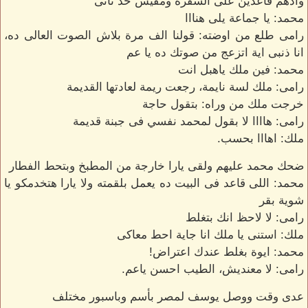
وادهم قاعدين على السفرة ومفيش حد تانى
محمد: يا جماعة يلى هنااا
رامى طلع من اوضته: قولنا الف مرة بلاش الصوت العالى ده،
انا ذنبى اية اتزعج من صوتك ده يا عم
محمد: فين ملك ياهبل انت
رامى: ملك لسة نايمة، رجعت ريمة لعادتها القديمة
خرجت ملك من وراه: بتقول حاجة
رامى: هاااا لا بقول لمحمد نفسي فى جبنة قديمة
ملك: اهااا بحسب.
ضحك محمد عليهم ولقى يارا خارجة من المطبخ وبتحط الفطار
محمد: اللى قاعد فى البيت ده يعمل بلقمته ولا يارا هتخدمكو يا
شوية بقر
رامى: لا لاحظ انك بتغلط
ملك: استنى يا ملك انا جاية احط معاكى
محمد: ايوة بغلط عندك اعتراض!
رامى: لا معنديش، الطيب احسن ياعم.
عدى وقت ووصل يوسف لمصر بأسم وباسبور مختلف