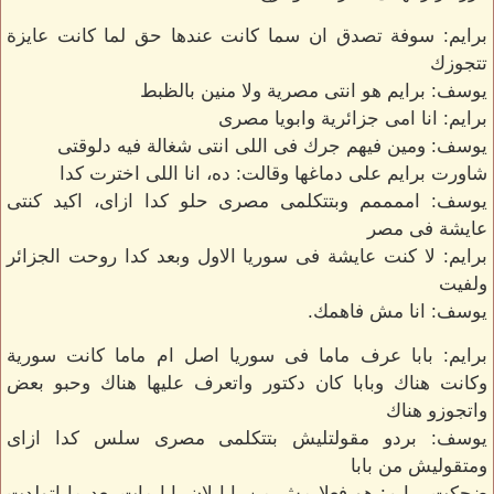
برايم: سوفة تصدق ان سما كانت عندها حق لما كانت عايزة
تتجوزك
يوسف: برايم هو انتى مصرية ولا منين بالظبط
برايم: انا امى جزائرية وابويا مصرى
يوسف: ومين فيهم جرك فى اللى انتى شغالة فيه دلوقتى
شاورت برايم على دماغها وقالت: ده، انا اللى اخترت كدا
يوسف: اممممم وبتتكلمى مصرى حلو كدا ازاى، اكيد كنتى
عايشة فى مصر
برايم: لا كنت عايشة فى سوريا الاول وبعد كدا روحت الجزائر
ولفيت
يوسف: انا مش فاهمك.
برايم: بابا عرف ماما فى سوريا اصل ام ماما كانت سورية
وكانت هناك وبابا كان دكتور واتعرف عليها هناك وحبو بعض
واتجوزو هناك
يوسف: بردو مقولتليش بتتكلمى مصرى سلس كدا ازاى
ومتقوليش من بابا
ضحكت برايم: هو فعلا مش من بابا لان بابا مات بعد ما اتولدت