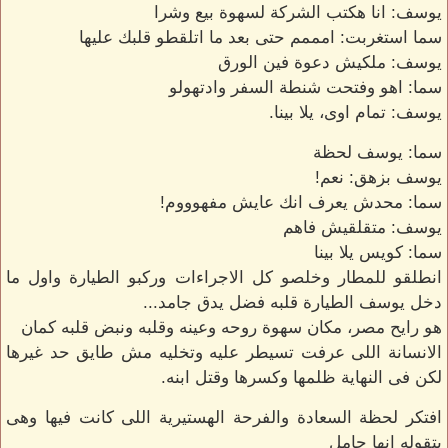
يوسف: انا هكتب الشركة لسهوة بيع وشرا
سما استغربت: امممم حتى بعد ما اتلقطو قلبك عليها
يوسف: ملكيش دعوة فين الورق
سما: اهو وفتحت شنطة السفر وادتهولو
يوسف: تمام اوى، يلا بينا.
سما: يوسف لحظة
يوسف بزهق: نعم!
سما: محدش يعرف انك عايش مفهوووم!
يوسف: متقلقيش فاهم
سما: كويس يلا بينا
انطلقو للمطار وخلصو كل الاجراءات وركبو الطيارة واول ما
دخل يوسف الطيارة قلبه فضل يدق جامد...
هو رايح مصر، مكان سهوة روحه وعينه وقلبه ونبض قلبه كمان
الانسانة اللى عرفت تسيطر عليه وتخليه مش طايق حد غيرها
لكن فى النهاية ظلمها وكسرها وقتل ابنه.
افتكر لحظة السعادة والفرحة الهستيرية اللى كانت فيها وهى
بتقوله انها حامل