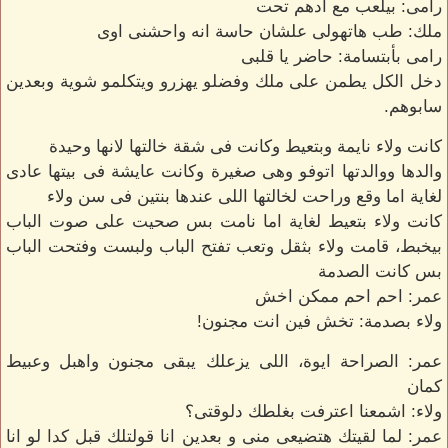
رامى: بيلعب مع ادهم تحت
ملك: طب هاتهولى علشان حاسة انه واحشنى اوى
رامى بأبتسامة: حاضر يا قلبى
دخل الكل يطمن على ملك وفضلو يهزرو ويتكلمو شوية وبعدين
سابوهم.
كانت ولاء نايمة وبتعيط وكانت فى شقة خالتها لانها وحيدة
والدها ووالدتها اتوفو وهى صغيرة وكانت عايشة فى بيتها عادى
لغاية اما وقع وراحت لخالتها اللى عندها بنتين فى سن ولاء
كانت ولاء بتعيط لغاية اما نامت بس صحيت على صوت الباب
بيخبط، قامت ولاء بثقل وتعب تفتح الباب ولبست وفتحت الباب
بس كانت الصدمة
عمر: احم احم ممكن اخش
ولاء بصدمة: تخش فين انت مجنون!
عمر: الصراحة ايوة، اللى يزعلك يبقى مجنون واهبل وعبيط
كمان
ولاء: اشمعنا اعترفت بغلطك دلوقتى؟
عمر: لما لقيتك هتضيعى منى و بعدين انا قولتلك قبل كدا لو انا