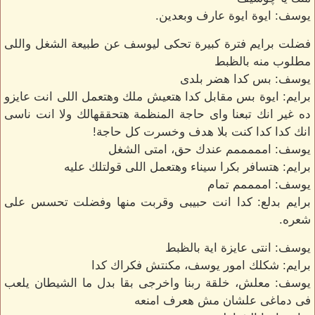
يوسف: ايوة ايوة عارف وبعدين.
فضلت برايم فترة كبيرة تحكى ليوسف عن طبيعة الشغل واللى
مطلوب منه بالظبط
يوسف: بس كدا هضر بلدى
برايم: ايوة بس مقابل كدا هتعيش ملك وهتعمل اللى انت عايزو
ده غير انك تبعنا واى حاجة المنظمة هتحققهالك ولا انت ناسى
انك كدا كدا كنت بلا هدف وخسرت كل حاجة!
يوسف: امممممم عندك حق، امتى الشغل
برايم: هتسافر بكرا سيناء وهتعمل اللى قولتلك عليه
يوسف: اممممم تمام
برايم بدلع: كدا انت حبيبى وقربت منها وفضلت تحسس على
شعره.
يوسف: انتى عايزة اية بالظبط
برايم: شكلك امور يوسف، مكنتش فكراك كدا
يوسف: معلش، خلقة ربنا واخرجى بقا بدل ما الشيطان يلعب
فى دماغى علشان مش هعرف امنعه