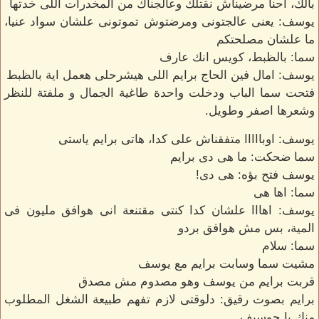
بالك، احنا مرضيناش نقتلك وعالجناك من المخدرات اللى خدتها
يوسف: يعنى عالجتونى ومرضتوش تموتونى علشان سواد عنيا،
ما علشان مصلحتكم
سما: بالظبط، كويس انك عارف
يوسف: امال فين الحاج برايم اللى هيشرحلى هعمل اية بالظبط
فتحت سما الباب ودخلت واحدة طاغية الجمال و ملفتة للنظر
وشعرها اصفر وطويل.
يوسف: اوبااااا متفقناش على كدا، هاتى برايم ياستى
سما ضحكت: ما هى دى برايم
يوسف فتح بؤه: هى دى!
سما: اها هى
يوسف: اهااا علشان كدا كنتى مقتنعة انى هوافق مليون فى
المية، بس مش هوافق بردو
سما: سلام
مشيت سما وسابت برايم مع يوسف
قربت برايم من يوسف وهو مصدوم مش مصدق
برايم بصوت رقيق: دلوقتى لازم تفهم طبيعة الشغل المطلوب
منك يا چوسيف