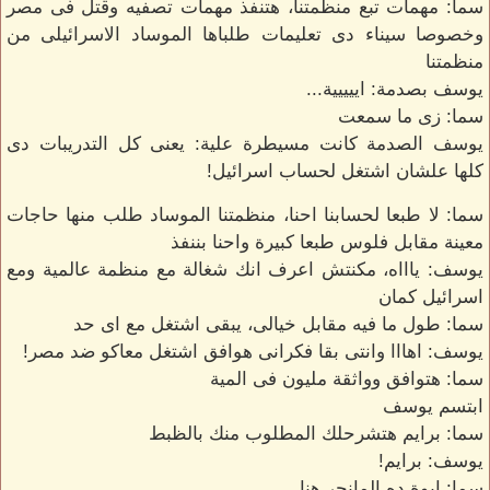
سما: مهمات تبع منظمتنا، هتنفذ مهمات تصفيه وقتل فى مصر
وخصوصا سيناء دى تعليمات طلباها الموساد الاسرائيلى من
منظمتنا
يوسف بصدمة: اييييية...
سما: زى ما سمعت
يوسف الصدمة كانت مسيطرة علية: يعنى كل التدريبات دى
كلها علشان اشتغل لحساب اسرائيل!
سما: لا طبعا لحسابنا احنا، منظمتنا الموساد طلب منها حاجات
معينة مقابل فلوس طبعا كبيرة واحنا بننفذ
يوسف: ياااه، مكنتش اعرف انك شغالة مع منظمة عالمية ومع
اسرائيل كمان
سما: طول ما فيه مقابل خيالى، يبقى اشتغل مع اى حد
يوسف: اهااا وانتى بقا فكرانى هوافق اشتغل معاكو ضد مصر!
سما: هتوافق وواثقة مليون فى المية
ابتسم يوسف
سما: برايم هتشرحلك المطلوب منك بالظبط
يوسف: برايم!
سما: ايوة ده المانجر هنا.