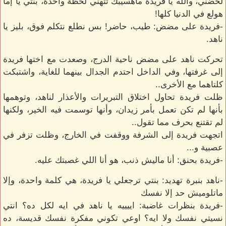
لحضني، والله يا فريدة ماهسيبك تتهني لحظة واحدة، بنتي يا إما
هولع في الدنيا كلها!
-فريدة على مضض: طيب، حاضر! بس نطلع نتكلم فوق، بليز يا
ناهد.
تحركت ناهد على مضض ناحية الدرج، وصعدت مع اختها فريدة
إلى غرفتها، وفي الداخل احتدم الجدال بينهما للغاية، واشتبكت
كلتاهما مع الأخرى..
ظلت فريدة تحاول اختلاق التبريرات والأعذار لناهد، وتوهمها
بأنها لم تكن تعمل بأمر زيدان، وأنها توسمت فيه الخير، ولكنها
لم تقتنع بحرف مما تقول..
اتجهت فريدة إلى الشرفة ووقفت في الخارج، وظلت تزفر في
عصبية و...
-فريدة بحنق: أنا ماليش ذنب، هو أنا اللي غصبتك عليه.
-ناهد بنبرة تهديد: بنتي ترجعلي يا فريدة، هي كلمة واحدة، وإلا
ماتلوميش حد إلا نفسك
-فريدة بنظرات غاضبة: اييييه يا ناهد في ايه لكل ده؟ انتي
نسيتي نفسك ولا ايه؟ اوعي تكوني مفكرة نفسك قديسة، ده