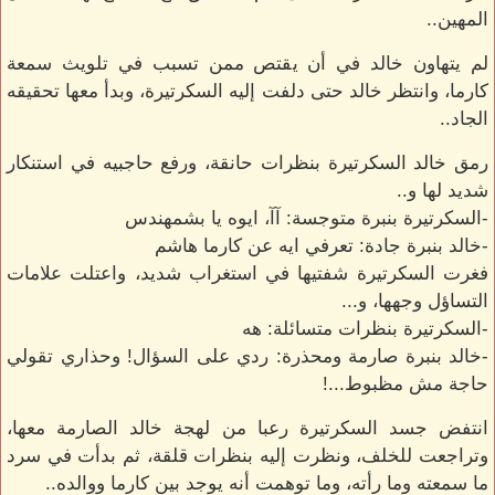
المهين..
لم يتهاون خالد في أن يقتص ممن تسبب في تلويث سمعة
كارما، وانتظر خالد حتى دلفت إليه السكرتيرة، وبدأ معها تحقيقه
الجاد..
رمق خالد السكرتيرة بنظرات حانقة، ورفع حاجبيه في استنكار
شديد لها و..
-السكرتيرة بنبرة متوجسة: آآ، ايوه يا بشمهندس
-خالد بنبرة جادة: تعرفي ايه عن كارما هاشم
فغرت السكرتيرة شفتيها في استغراب شديد، واعتلت علامات
التساؤل وجهها، و...
-السكرتيرة بنظرات متسائلة: هه
-خالد بنبرة صارمة ومحذرة: ردي على السؤال! وحذاري تقولي
حاجة مش مظبوط...!
انتفض جسد السكرتيرة رعبا من لهجة خالد الصارمة معها،
وتراجعت للخلف، ونظرت إليه بنظرات قلقة، ثم بدأت في سرد
ما سمعته وما رأته، وما توهمت أنه يوجد بين كارما ووالده..