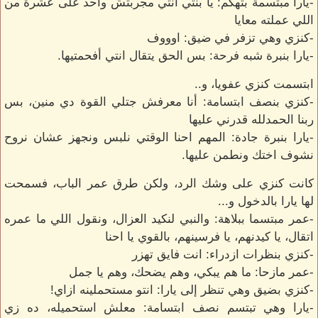
-يارا مبتسمة بتهكم: يا بنتي انتي مجربتش واحد على عشرة من
اللي عملته معايا
-كنزي وهي تزفر في ضيق: اوووف
-يارا بنبرة شبه فرحة: بس الحق يتقال انتي أفحمتيها.
ابتسمت كنزي عفويا، و..
-كنزي بنصف ابتسامة: أنا معرفش جتلي القوة دي منين، بس
ربنا الحمدلله قدرني عليها
-يارا بنبرة جادة: المهم احنا الوقتي نلبس ونجهز عشان نروح
نشوف اختك ونطمن عليها.
كانت كنزي على وشك الرد، ولكن طرق عمر الباب، فسمحت
لها يارا بالدخول و...
-عمر مبتسما ببلاهة: والنبي لنكيد العزال، ونقول اللي ما عمره
اتقال، يا كيدنهم، يا فرسينهم، بالقوي يا احنا
-كنزي بنظرات ازدراء: انت فايق تهزر
-عمر مازحا: ما هم يبكي، وهم يضحك، وهم يا جمل
-كنزي بضيق وهي تنظر إلى يارا: انتو مستحملينه ازاي!
-يارا وهي تبتسم نصف ابتسامة: معلش استحميله، ده زي