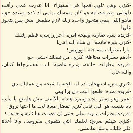
-كنزي وهي تلوي فمها في استهزاء: انا عذرت عمي رأفت
دلوقتي، وعرفت ليه هو كان متمسك بمامي أد كده، وعنده حق،
ماهو اللي يبقى متجوز واحدة زيك لازم يطفش مش بس يتجوز
عليها
-فريدة بنبرة صارمة ولهجة آمرة: اخررررسي، قطم رقبتك
-كنزي بنبرة هائجة: ان شاء الله انتي!
-يارا بنظرات متفاجئة: اوووبس!
-أدهم بنظرات مغتاظة: كنزي، من فضلك خشي جوا
-فريدة بنظرات حانقة، ونبرة غاضبة: انت هتسترجاها كمان،
والله عال!
-كنزي بنبرة استهجان: ده ليه الجنة يا شيخة من عمايلك دي
-فريدة بحدة: طلعوا البت دي برا بيتي
-عمر وهو يشير بيده وبنبرة هادئة: للأسف مش هاينفع يا ماما،
بابا بنفسه هو اللي قايل كنزي تفضل معانا لحد ما اختها تروق
-فريدة بنظرات مميتة: على جثتي إن فضلت هنا ثانية واحدة...!
-كنزي بتهكم صريح: لعلمك انتي هتموتي مفروسة، وأنا أعدة
على قلبك، ومش هامشي.