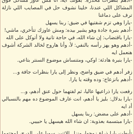
-أدهم بنظرات محذرة: بقولك ايه، أنا مش عاوز مشاكل فوق
المشاكل اللي عندنا، خلينا نشوف حل في المصايب اللي نازلة
ترف على دماغنا
-يارا وهي تزم شفتيها في ضيق: ربنا يسهل
-أدهم بنبرة جادة وهو يشير بيده: ومش عاوزك تتأخري، ماشي!
-يارا باقتضاب: إن شاء الله، في حاجة تانية ولا أتوكل على الله
-أدهم وهو يهز رأسه بالنفي: لأ، وأنا هاروح لخالد الشركة أشوف
هنعمل ايه
-يارا بنبرة هادئة: اوكي، ومتنساش موضوع السنتر بتاعي.
زفر أدهم في ضيق واضح، ونظر إلى يارا بنظرات جافة و...
-أدهم بانزعاج: وده وقته يا يارا.
رفعت يارا ذراعيها عاليا، ثم لفتهما حول عنق أدهم، و...
-يارا بدلال: بليز يا أدهم، انت عارف الموضوع ده مهم بالنسبالي
أد ايه
-أدهم على مضض: ربنا يسهل
-يارا مبتسمة بعذوبة: ان شاء الله هيسهل يا حبيبي.
تأبطت يارا ذراع زوجها، ونزل الاثنين سويا على الدرج، لمحتهما