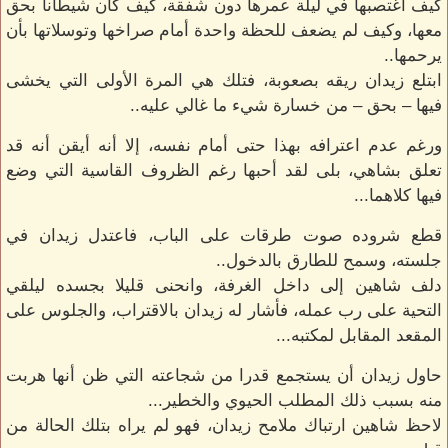
كيف اغتصبها في ليلة عمرها دون شفقة، كيف كان شيطانا بحق
معها، وكيف لم يضعف للحظة واحدة أمام صراخها وتوسلاتها بأن
يرحمها..
ابتلع زيدان ريقه بصعوبة، فتلك هي المرة الأولى التي يخشى
فيها – بحق – من خسارة شيء ما غالي عليه..
ورغم عدم اعترافه بهذا حتى أمام نفسه، إلا أنه أيقن أنه قد
تعلق بشاهي، بلى لقد أحبها رغم الظروف القاسية التي وضع
فيها كلاهما...
قطع شروده صوت طرقات على الباب، فاعتدل زيدان في
جلسته، وسمح للطارق بالدخول..
دلف شاهين إلى داخل الغرفة، وانحنى قليلا بجسده ليلقي
التحية على رب عمله، فأشار له زيدان بالاقتراب، والجلوس على
المقعد المقابل لمكتبه...
حاول زيدان أن يستجمع قدرا من شجاعته التي ظن أنها هربت
منه بسبب ذلك المطلب الحيوي والخطير...
لاحظ شاهين ارتباك ملامح زيدان، فهو لم يراه بتلك الحالة من