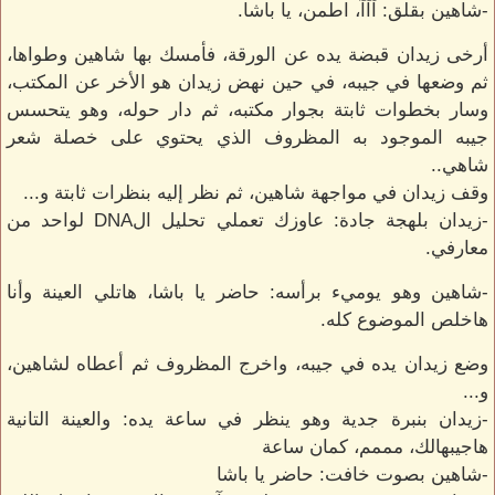
-شاهين بقلق: آآآ، اطمن، يا باشا.
أرخى زيدان قبضة يده عن الورقة، فأمسك بها شاهين وطواها،
ثم وضعها في جيبه، في حين نهض زيدان هو الأخر عن المكتب،
وسار بخطوات ثابتة بجوار مكتبه، ثم دار حوله، وهو يتحسس
جيبه الموجود به المظروف الذي يحتوي على خصلة شعر
شاهي..
وقف زيدان في مواجهة شاهين، ثم نظر إليه بنظرات ثابتة و...
-زيدان بلهجة جادة: عاوزك تعملي تحليل الDNA لواحد من
معارفي.
-شاهين وهو يوميء برأسه: حاضر يا باشا، هاتلي العينة وأنا
هاخلص الموضوع كله.
وضع زيدان يده في جيبه، واخرج المظروف ثم أعطاه لشاهين،
و...
-زيدان بنبرة جدية وهو ينظر في ساعة يده: والعينة التانية
هاجيبهالك، مممم، كمان ساعة
-شاهين بصوت خافت: حاضر يا باشا