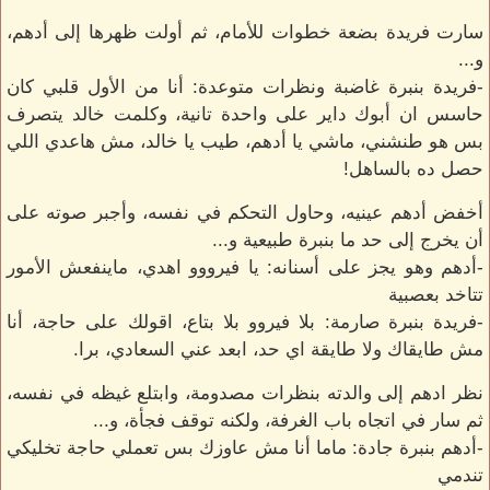
سارت فريدة بضعة خطوات للأمام، ثم أولت ظهرها إلى أدهم،
و...
-فريدة بنبرة غاضبة ونظرات متوعدة: أنا من الأول قلبي كان
حاسس ان أبوك داير على واحدة تانية، وكلمت خالد يتصرف
بس هو طنشني، ماشي يا أدهم، طيب يا خالد، مش هاعدي اللي
حصل ده بالساهل!
أخفض أدهم عينيه، وحاول التحكم في نفسه، وأجبر صوته على
أن يخرج إلى حد ما بنبرة طبيعية و...
-أدهم وهو يجز على أسنانه: يا فيرووو اهدي، ماينفعش الأمور
تتاخد بعصبية
-فريدة بنبرة صارمة: بلا فيروو بلا بتاع، اقولك على حاجة، أنا
مش طايقاك ولا طايقة اي حد، ابعد عني السعادي، برا.
نظر ادهم إلى والدته بنظرات مصدومة، وابتلع غيظه في نفسه،
ثم سار في اتجاه باب الغرفة، ولكنه توقف فجأة، و...
-أدهم بنبرة جادة: ماما أنا مش عاوزك بس تعملي حاجة تخليكي
تندمي