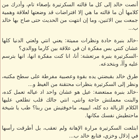
أنصت خالد إلى كل ما قالته السكرتيرة بإصغاء تام، وأدرك من
كلامها أن ما قالته ما هي إلا افتراضات قد وضعتها لعلاقة وهمية
جمعت بين الاثنين، وما إن انتهت من الحديث حتى صاح بها خالد
ب...
-خالد بنبرة حادة ونظرات مميتة: يعني انتي ولعتي الدنيا كلها
عشان كنتي بس مفكرة ان في علاقة بين كارما ووالدي؟
-السكرتيرة بنبرة مرتعشة: أنا، انا كنت مفكرة انها، انها بترسم
عليه وآآ، وبتخدعه.
طرق خالد بقبضتي يده بقوة وعصبية مفرطة على سطح مكتبه،
ونظر إلى السكرتيرة بنظرات محتقنة من الغيظ و...
-خالد بنبرة ممتعضة: عيل هو عشان واحد اد عياله تعمل كده،
والبنت معملتش حاجة وانتي، انتي جالك قلب تطلعي عليها
الكلام الزبالة ده كله، اييييه، ماخوفتيش من ربنا؟ طب يا شيخة
ماحتطيش نفسك مكانها.
ابتلعت السكرتيرة مرارة الإهانة ولم تعقب، بل أطرقت رأسها
في إذلال وخزي، فتابع خالد ب...