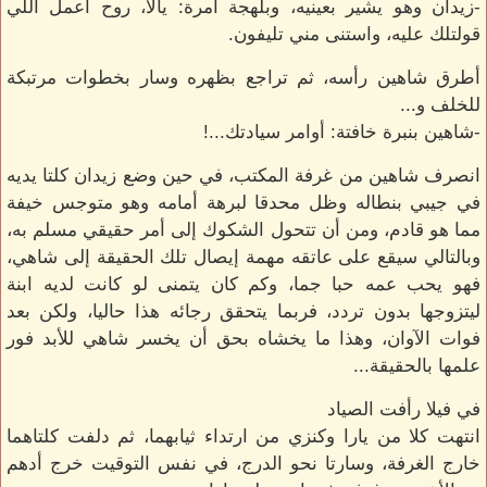
-زيدان وهو يشير بعينيه، وبلهجة آمرة: يالا، روح اعمل اللي
قولتلك عليه، واستنى مني تليفون.
أطرق شاهين رأسه، ثم تراجع بظهره وسار بخطوات مرتبكة
للخلف و...
-شاهين بنبرة خافتة: أوامر سيادتك...!
انصرف شاهين من غرفة المكتب، في حين وضع زيدان كلتا يديه
في جيبي بنطاله وظل محدقا لبرهة أمامه وهو متوجس خيفة
مما هو قادم، ومن أن تتحول الشكوك إلى أمر حقيقي مسلم به،
وبالتالي سيقع على عاتقه مهمة إيصال تلك الحقيقة إلى شاهي،
فهو يحب عمه حبا جما، وكم كان يتمنى لو كانت لديه ابنة
ليتزوجها بدون تردد، فربما يتحقق رجائه هذا حاليا، ولكن بعد
فوات الآوان، وهذا ما يخشاه بحق أن يخسر شاهي للأبد فور
علمها بالحقيقة...
في فيلا رأفت الصياد
انتهت كلا من يارا وكنزي من ارتداء ثيابهما، ثم دلفت كلتاهما
خارج الغرفة، وسارتا نحو الدرج، في نفس التوقيت خرج أدهم