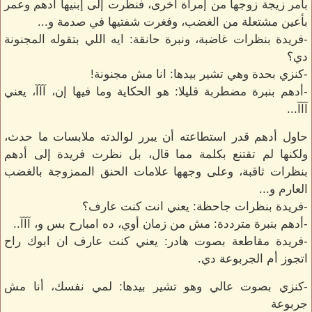
بأمر زيجة زوجها من إمرأة أخرى، فنظرت إلى إبنيها أدهم وعمر
بأعين مشتعلة من الغضب، وفغرت شفتيها في صدمة و...
-فريدة بنظرات غاضبة، ونبرة حانقة: ايه اللي بتقوله المجنونة
دي؟
-كنزي بحدة وهي تشير بيدها: انا مش مجنونة!
-أدهم بنبرة مضطربة قليلا: هو الحكاية وما فيها إن، آآآ، يعني
آآآ...
حاول أدهم قدر استطاعته أن يبرر لوالدته ملابسات ما حدث،
ولكنها لم تقتنع بكلمة مما قال، بل نظرت فريدة إلى أدهم
بنظرات ثاقبة، وعلى وجهها علامات الحنق الممزوجة بالغضب
العارم و...
-فريدة بنظرات جاحظة: يعني انت كنت عارف؟
-أدهم بنبرة مترددة: مش من زمان أوي، ده امبارح بس و، آآآ..
-فريدة مقاطعة بصوت هادر: يعني كنت عارف ان ابوك راح
اتجوز أم الجربوعة دي.
-كنزي بصوت عالي وهو تشير بيدها: لمي نفسك، أنا مش
جربوعة