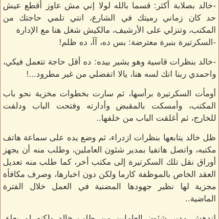
-خالد بصلابة أكثر: قسما بالله لولا إني مش عاوز أقطع عيش
حد كان زماني رميتك في الشارع، انتي تلمي حاجتك من
المكتب، وتنزلي على الأرشيف، مالكيش شغل هنا مع الإدارة
-السكرتيرة بنبرة معترضة: بس ده، آآ، ده ظلم!
-خالد بنظرات قاسية وهو يشير بيده: ده أقل حاجة تتعمل فيكي،
واحمدي ربنا انك لسه هنا، يالا اتفضلي من غير مطرود...!
أومأت السكرتيرة برأسها، ثم سارت بخطوات مخزية نحو باب
المكتب، وأمسكت بالمقبض وأدارته وفتحت الباب ودلفت
للخارج، ثم أغلقت الباب من خلفها..
ظل خالد يتابعها بنظرات ازدراء، ثم وضع يده على سماعة هاتف
مكتبه، واتصل هاتفيا بمدير شئون العاملين، وطلب منه أن يجهز
أوراق نقل تلك السكرتيرة إلى مكتب أخر، كما طلب منه تعديل
العقد الخاص بالموظفة كارما ولكن دون اخبارها، وصرف مكافأة
مجزية لها نظير جهودها المضنية في العمل خلال الفترة
الماضية..
اندهش مدير شئون العاملين من طلب خالد ولكنه لم يعلق