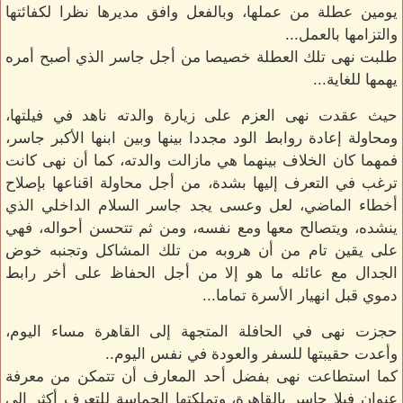
يومين عطلة من عملها، وبالفعل وافق مديرها نظرا لكفائتها
والتزامها بالعمل...
طلبت نهى تلك العطلة خصيصا من أجل جاسر الذي أصبح أمره
يهمها للغاية...
حيث عقدت نهى العزم على زيارة والدته ناهد في فيلتها،
ومحاولة إعادة روابط الود مجددا بينها وبين ابنها الأكبر جاسر،
فمهما كان الخلاف بينهما هي مازالت والدته، كما أن نهى كانت
ترغب في التعرف إليها بشدة، من أجل محاولة اقناعها بإصلاح
أخطاء الماضي، لعل وعسى يجد جاسر السلام الداخلي الذي
ينشده، ويتصالح معها ومع نفسه، ومن ثم تتحسن أحواله، فهي
على يقين تام من أن هروبه من تلك المشاكل وتجنبه خوض
الجدال مع عائله ما هو إلا من أجل الحفاظ على أخر رابط
دموي قبل انهيار الأسرة تماما...
حجزت نهى في الحافلة المتجهة إلى القاهرة مساء اليوم،
وأعدت حقيبتها للسفر والعودة في نفس اليوم..
كما استطاعت نهى بفضل أحد المعارف أن تتمكن من معرفة
عنوان فيلا جاسر بالقاهرة، وتملكتها الحماسة للتعرف أكثر إلى