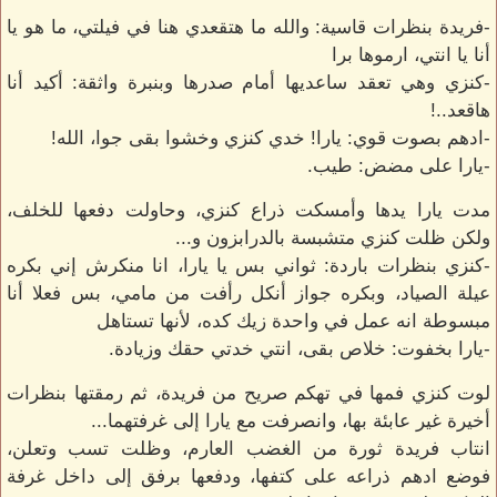
-فريدة بنظرات قاسية: والله ما هتقعدي هنا في فيلتي، ما هو يا
أنا يا انتي، ارموها برا
-كنزي وهي تعقد ساعديها أمام صدرها وبنبرة واثقة: أكيد أنا
هاقعد..!
-ادهم بصوت قوي: يارا! خدي كنزي وخشوا بقى جوا، الله!
-يارا على مضض: طيب.
مدت يارا يدها وأمسكت ذراع كنزي، وحاولت دفعها للخلف،
ولكن ظلت كنزي متشبسة بالدرابزون و...
-كنزي بنظرات باردة: ثواني بس يا يارا، انا منكرش إني بكره
عيلة الصياد، وبكره جواز أنكل رأفت من مامي، بس فعلا أنا
مبسوطة انه عمل في واحدة زيك كده، لأنها تستاهل
-يارا بخفوت: خلاص بقى، انتي خدتي حقك وزيادة.
لوت كنزي فمها في تهكم صريح من فريدة، ثم رمقتها بنظرات
أخيرة غير عابئة بها، وانصرفت مع يارا إلى غرفتهما...
انتاب فريدة ثورة من الغضب العارم، وظلت تسب وتعلن،
فوضع ادهم ذراعه على كتفها، ودفعها برفق إلى داخل غرفة