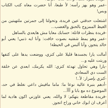
-عمر وهو يهز رأسه: لأ طبعا، أنا حضرت معاه كتب الكتاب
وبس!
اشتعلت حدقتي عين فريدة، وتحولتا إلى جمرتين ملتهبتين من
الغيظ الممزوج بالحنق والغضب...
-فريدة بنظرات قاتلة: حسابك معايا مش هايعدي بالساهل
-عمر وهو يمط شفتيه بصوت خافت: وأنا ايه ذنبي! يعني أبو
خالد يتجوز، وأنا ألبس في الحيطة!
أمالت يارا بجسدها قليلا على كنزي، ووضعت يدها على كتفها
وربتت عليه و...
-يارا وهي تحاول تهدئة كنزي: الله يكرمك، ابعدي عن خلقة
الست دي السعادي
-كنزي بإصرار: لأ..!
-أدهم بنبرة عالية نوعا ما: ماما مافيش داعي نغلط في حد،
الموضوع ده مع بابا و آآآ...
-فريدة مقاطعة بتهكم: لا والله، يعني عاوزني اكون هادية لما
أعرف ان ابوك خاني وراح اتجوز.