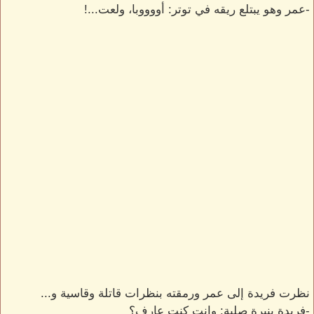
-عمر وهو يبتلع ريقه في توتر: أووووبا، ولعت...!
نظرت فريدة إلى عمر ورمقته بنظرات قاتلة وقاسية و...
-فريدة بنبرة صلبة: وانت كنت عارف؟