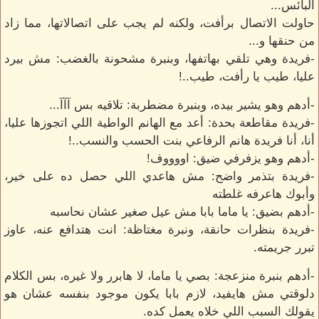
البائس...
حاولت الاتصال برأفت، ولكنه لم يجب على اتصالاتها، مما زاد
من حنقها و...
-فريدة وهي تلقي بهاتفها، وبنبرة مشحونة بالغضب: مش بيرد
عليا، طيب يا رأفت، طيب..!
-أدهم وهو يشير بيده، وبنبرة مضطربة: تلاقيه بس آآآ...
-فريدة مقاطعة بحدة: أعد مع الهانم الواطية اللي اتجوزها عليا،
أنا، أنا فريدة هانم الرفاعي بنت الحسب والنسب..!
-أدهم وهو يزفرفي ضيق: اووووف!
-فريدة بتذمر واضح: مش هاعدي اللي حصل ده على خير،
وأبوك هاعرفه غلطته
-أدهم بضيق: يا ماما بابا مش عيل صغير عشان نحاسبه
-فريدة بنظرات حانقة، ونبرة مغتاظة: انت هتدافع عنه، عاوز
تبرر جريمته.
-أدهم بنبرة منزعجة: بصي يا ماما، لا هابرر ولا غيره، بس الكلام
دلوقتي مش هايفيد، لازم بابا يكون موجود بنفسه عشان هو
يقولك السبب اللي خلاه يعمل كده.