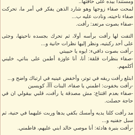
ومستندا بيده على حافتها..
لمحت صفاء زوجها وهو شارد الذهن يفكر في أمر ما، تحركت
صفاء ناحيته، ونادت عليه ب...
-صفاء بصوت مرتعد: رأفت.
التفت لها رأفت برأسه أولا، ثم تحرك بجسده ناحيتها، وجثى
على أحد ركبتيه، ونظر إليها نظرات حانية و...
-رأفت بصوت دافيء: ايوه يا حبيبتي
-صفاء بنظرات قلقة: أنا، أنا عاوزة أطمن على بناتي، خليني
أكلمهم.
ابتلع رأفت ريقه في توتر، وأخفض عينيه في ارتباك واضح و...
-رأفت بخفوت: اطمني يا صفاء، البنات آآآ، كويسين
-صفاء بعدم اقتناع: مش مصدقة يا رأفت، قلبي بيقولي ان في
حاجة حصلت.
مد رأفت كلتا يديه وأمسك بكفي يدها وربت عليهما في حنية، ثم
سبل جفنيه و...
-رأفت بنبرة هادئة: أنا موصي خالد ابني عليهم، فاطمني.