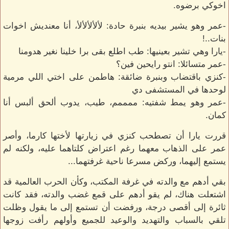
اخوكي برضوه.
-عمر وهو يشير بيديه بنبرة حادة: لألألألألأ، أنا معنديش اخوات
بنات..!
-يارا وهي تشير بعينيها: طب اطلع بقى برا خلينا نغير هدومنا
-عمر متسائلا: انتو رايحين فين؟
-كنزي باقتضاب وبنبرة ضائقة: هاطمن على اختي اللي مرمية
لوحدها في المستشفى دي
-عمر وهو يمط شفتيه: ممممم، طيب، يدوب ألحق ألبس أنا
كمان.
قررت يارا أن تصطحب كنزي في زيارتها لأختها كارما، وأصر
عمر على الذهاب معهما رغم اعتراض كلتاهما عليه، ولكنه لم
يستمع إليهما، وركض مسرعا ناحية غرفتهما...
بقي أدهم مع والدته في غرفة المكتب، وكأن الحرب العالمية قد
اشتعلت هناك، لم يقو أدهم على قمع غضب والدته، فقد كانت
ثائرة إلى أقصى درجة، ورفضت أن تستمع إلى ما يقول وظلت
تلقي بالسباب والتهديد والوعيد للجميع وأولهم رأفت زوجها