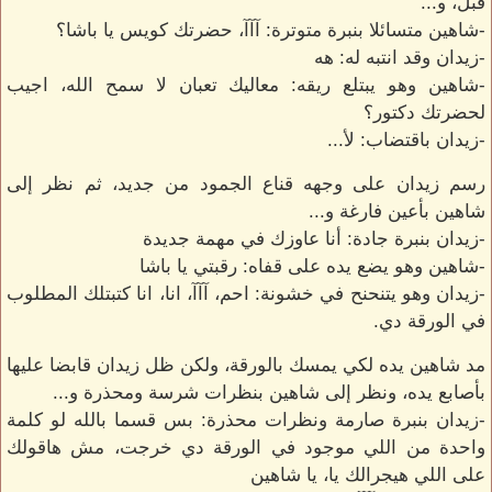
قبل، و...
-شاهين متسائلا بنبرة متوترة: آآآ، حضرتك كويس يا باشا؟
-زيدان وقد انتبه له: هه
-شاهين وهو يبتلع ريقه: معاليك تعبان لا سمح الله، اجيب
لحضرتك دكتور؟
-زيدان باقتضاب: لأ...
رسم زيدان على وجهه قناع الجمود من جديد، ثم نظر إلى
شاهين بأعين فارغة و...
-زيدان بنبرة جادة: أنا عاوزك في مهمة جديدة
-شاهين وهو يضع يده على قفاه: رقبتي يا باشا
-زيدان وهو يتنحنح في خشونة: احم، آآآ، انا، انا كتبتلك المطلوب
في الورقة دي.
مد شاهين يده لكي يمسك بالورقة، ولكن ظل زيدان قابضا عليها
بأصابع يده، ونظر إلى شاهين بنظرات شرسة ومحذرة و...
-زيدان بنبرة صارمة ونظرات محذرة: بس قسما بالله لو كلمة
واحدة من اللي موجود في الورقة دي خرجت، مش هاقولك
على اللي هيجرالك يا، يا شاهين