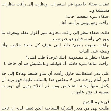
عقدت صفاء حاجبيها في استغراب، ونظرت إلى رأفت بنظرات
مندهشة و...
-صفاء بنبرة متعجبة: خالد!
-رأفت وهو يومي برأسه: أها.
ظلت صفاء تنظر إلى رأفت محاولة سبر أغوار عقله ومعرفة ما
يدور في رأسه، فتابع هو حديثه ب...
-رأفت بصوت رخيم: خالد ابني عرف كل حاجة خلاص، وأنا
وصيته على البنات
-صفاء بنظرات مصدومة: ابنك عرف؟ طب امتى؟
-رأفت متابعا بنبرة هادئة: أنا قولتله، وماتشليش هم أي حاجة..!
على قدر استطاعته حاول رأفت أن يبدو طبيعيا وهادئا إلى حد
كبير أمام زوجته حتى لا ينعكس هذا بالسلب عليها، فهو يريد أن
يكمل معها رحلة التشخيص ومن ثم العلاج بدون أي توترات
نفسية قد تؤثر عليها...
في شرم الشيخ
طلبت نهى من مدير الشركة السياحية الذي تعمل لديه أن تأخذ