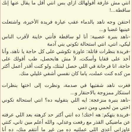
انتي مش عارفة أقولهالك ازاي بس انتي أقل ما يقال عنها إنك
ساقطة...!
احتقن وجه ناهد بالدماء عقب عبارة فريدة الأخيرة، واشتعلت
عينيها غضبا و...
-ناهد بنبرة عصبية: أنا لو ساقطة فأنتي خاينة لأقرب الناس
ليكي، انتي، انتي استحالة تكوني بني آدمة
-فريدة بنظرات قاتلة: عاوزة تكوشي على كل حاجة يا ناهد، وأنا
أخد على قفايا وأسكت، لأ مش هايحصل، طب أقولك على
حاجة، انا فرحانة في اللي حصل لبنتك، ولو كنت أقدر أعمل أكتر
من كده كنت عملت، ياما كان نفسي أشفي غليلي منك.
فغرت ناهد شفتيها في صدمة، ونظرت إلى اختها بنظرات
استنكار ممزوجة بالاحتقار و...
-ناهد بنبرة منزعجة: ايه اللي بتقوليه ده؟ انتي استحالة تكوني
اختي من لحمي ومن دمي
-فريدة بتهكم: هه اختك! ده انتي أكتر حد كرهته بعد اللي عرفته
عن ماضيكي القذر مع رفعت وعدلي، والله أعلم مين تاني، كنتي
عاوزاني أعدي اللي عملتيه ده من غير ما أنتقم منك، ده أنا