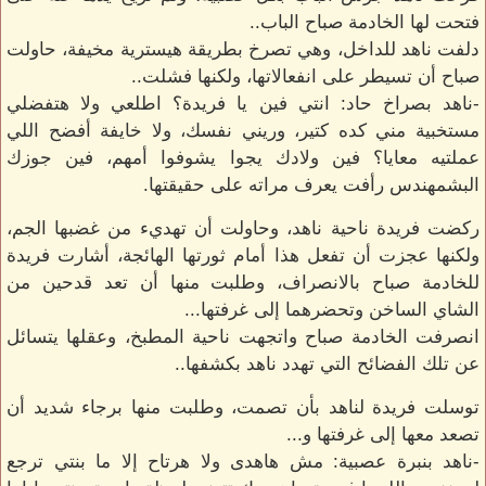
فتحت لها الخادمة صباح الباب..
دلفت ناهد للداخل، وهي تصرخ بطريقة هيسترية مخيفة، حاولت
صباح أن تسيطر على انفعالاتها، ولكنها فشلت..
-ناهد بصراخ حاد: انتي فين يا فريدة؟ اطلعي ولا هتفضلي
مستخبية مني كده كتير، وريني نفسك، ولا خايفة أفضح اللي
عملتيه معايا؟ فين ولادك يجوا يشوفوا أمهم، فين جوزك
البشمهندس رأفت يعرف مراته على حقيقتها.
ركضت فريدة ناحية ناهد، وحاولت أن تهديء من غضبها الجم،
ولكنها عجزت أن تفعل هذا أمام ثورتها الهائجة، أشارت فريدة
للخادمة صباح بالانصراف، وطلبت منها أن تعد قدحين من
الشاي الساخن وتحضرهما إلى غرفتها...
انصرفت الخادمة صباح واتجهت ناحية المطبخ، وعقلها يتسائل
عن تلك الفضائح التي تهدد ناهد بكشفها..
توسلت فريدة لناهد بأن تصمت، وطلبت منها برجاء شديد أن
تصعد معها إلى غرفتها و...
-ناهد بنبرة عصبية: مش هاهدى ولا هرتاح إلا ما بنتي ترجع