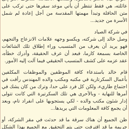
عائلته، هي فقط تنتظر أن يأتي موعد سفرها حتى تركب على
متن الحافلة وتبدأ مهمتها المقدسة من أجل إعادة لم شمل
الأسرة من جديد...
في شركة الصياد
وصل خالد إلى شركته، ويكسو وجهه علامات الانزعاج والتجهم،
فهو يريد أن يعرف من المتسبب وراء إطلاق تلك الشائعات
الخاصة بسمعة كارما، فبعد أن عرف الحقيقة، وأدرك خطأه،
عقد عزمه على كشف المتسبب الحقيقي فيما آلت إليه الأمور.
قام خالد باستدعاء كافة الموظفين والموظفات المكلفين
بأعمال السكرتارية في مكتبه ومكتب والده المهندس رأفت في
اجتماع طاريء، ولكن كل فرد على حدا، وترك من كان يشك في
أمرها للنهاية - وبالأحرى هي تلك السكرتيرة التي كانت تتولى
إدار شئون مكتب والده - لكي يستجوبها على انفراد تام، وبعد
أن يجمع كافة المعلومات التي يريدها...
ظن الجميع أن هناك سرقة ما قد حدثت في مقر الشركة، أو
جريمة ما قد اقترفت حتى يتم التحقيق مع الجميع بهذا الشكل