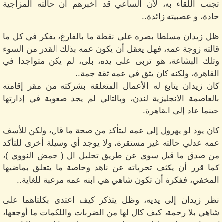
تجنب اللقاء به، لأن الساعي قد أخبرهم أن حالته المزاجية
حادة، و عصبيته زائدة..
ظل زيدان مسلطا بصره على نقطة ما بالفارغ، يفكر في كل ما
قالته زوجة عمه، فهل يعقل أن يكون عمه بذلك القدر من السوء
وتلك البشاعة، هو تربى على يده، بلى، لم يكن متواجدا في
القاهرة، ولكنه كان يثق في عمه ثقة جمة..
كان زيدان يتابع له الأعمال المتعلقة بشركته من مقر إقامته
بالعاصمة الانجليزية لندن، وبالتالي لم يجد صعوبة في إدارتها
حينما عاد إلى القاهرة.
كان يود لو يهرول إلى عمه ليتأكد من صحة ما قال، ولكن للأسف
عمه عدلي حالته غير مستقرة، ولا يوجد أي وسيلة أخرى للتأكد
من صدق ما قيل سوى عن طريق تحليل ال ( حمض النووي )،
كما قرر أن يكثف تحرياته عن ناهد وخاصة ما يتعلق بماضيها
المخفي، ففكرة أن تكون شاهي هي ابنه عمه مرعبة للغاية..
نظر زيدان إلى يديه، وظل يتذكر كيف اعتدى بكلتاهما على
شاهي بلا رحمة، كيف كال لها من الضربات واللكمات ما أوجعها،