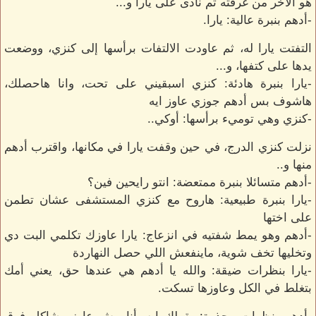
هو الأخر من غرفته ثم نادى على يارا و...
-أدهم بنبرة عالية: يارا.
التفتت يارا له، ثم عاودت الالتفات برأسها إلى كنزي، ووضعت
يدها على كتفها، و...
-يارا بنبرة هادئة: كنزي اسبقيني على تحت، وانا هاحصلك،
هاشوف بس أدهم جوزي عاوز ايه
-كنزي وهي توميء برأسها: أوكي..
نزلت كنزي الدرج، في حين وقفت يارا في مكانها، واقترب أدهم
منها و..
-أدهم متسائلا بنبرة ممتعضة: انتو رايحين فين؟
-يارا بنبرة طبيعية: هاروح مع كنزي المستشفى عشان تطمن
على اختها
-أدهم وهو يمط شفتيه في انزعاج: يارا عاوزك تكلمي البت دي
وتخليها تخف شوية، ماينفعش اللي حصل النهاردة
-يارا بنظرات ضيقة: والله يا أدهم هي عندها حق، يعني أمك
بتغلط في الكل وعاوزها تسكت.