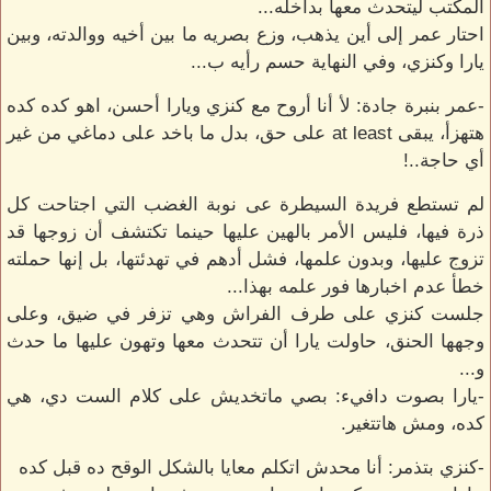
المكتب ليتحدث معها بداخله...
احتار عمر إلى أين يذهب، وزع بصريه ما بين أخيه ووالدته، وبين
يارا وكنزي، وفي النهاية حسم رأيه ب...
-عمر بنبرة جادة: لأ أنا أروح مع كنزي ويارا أحسن، اهو كده كده
هتهزأ، يبقى at least على حق، بدل ما باخد على دماغي من غير
أي حاجة..!
لم تستطع فريدة السيطرة عى نوبة الغضب التي اجتاحت كل
ذرة فيها، فليس الأمر بالهين عليها حينما تكتشف أن زوجها قد
تزوج عليها، وبدون علمها، فشل أدهم في تهدئتها، بل إنها حملته
خطأ عدم اخبارها فور علمه بهذا...
جلست كنزي على طرف الفراش وهي تزفر في ضيق، وعلى
وجهها الحنق، حاولت يارا أن تتحدث معها وتهون عليها ما حدث
و...
-يارا بصوت دافيء: بصي ماتخديش على كلام الست دي، هي
كده، ومش هاتتغير.
-كنزي بتذمر: أنا محدش اتكلم معايا بالشكل الوقح ده قبل كده