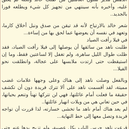
عليه، وأخبره بأنه سينتهي من تجهيز كل شيء ويطلعه فورا
بالجديد..
شعر خالد بالارتياح لأنه قد تيقن من صدق ونبل أخلاق كارما،
وتعهد في نفسه أن يعوضها عما لحق بها من إساءة...
في فيلا رأفت الصياد
طلبت ناهد من سائقها أن يوصلها إلى فيلا رأفت الصياد، فقد
ظلت طوال الليل ساهرة، ولم تغفل إلا لساعتين فقط، وما إن
استيقظت حتى ارتدت ملابسها على عجالة، وانطلقت نحو
الفيلا...
وبالفعل وصلت ناهد إلى هناك وعلى وجهها علامات غضب
مميتة، لقد أقسمت ناهد على ألا تترك فريدة دون أن تكشف
حقيقة ما فعلت أمام عائلتها، فهي لن تتركها تهنأ وتنعم بحياتها،
في حين تعاني هي من ويلات انهيار عائلتها..
لم يعد هناك أمام ناهد ما تخشى خسارته، لذا قررت أن تواجه
فريدة وتصل معها إلى خط النهاية...
قرعت ناهد جرس الباب بكل عصبية، ولم تزيح يدها عنه حتى