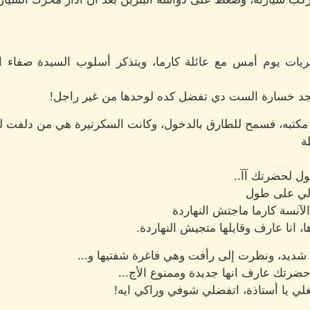
ات يوم أمس مع عائلة كارما، ويتذكر أسلوب السيدة صفاء ال
جد خسارة الست دي تفضل كده لوحدها من غير راجل!
به، فسمح للطارق بالدخول، وكانت السكرتيرة هي من دلفت للد
ة
قول لحضرتك آآ..
قولي على طول
آنسة كارما ماجتش النهاردة
، انا عارف وقايلها متجيش النهاردة.
شديد، ونظرت إلى رأفت وهي فاغرة شفتيها و...
حضرتك عارف انها جديدة وممنوع الأج...
ي يا أستاذة، اتفضلي شوفي وراكي ايه!