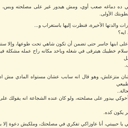
ي ده دماغه صعب أوي، ومش هيدور غير على مصلحته وبس، وي
بتك الأولى.
والدتها الأخيرة، فنظرت إليها باستغراب و...
ايه؟
ا على ابنها جاسر حتى تضمن أن تكون شاهي تحت طوعها، وإلا ستنه
ى اسلام خطيبك هيترقى في شغله وياخد مكانه راح عمله مشكلة فيه
ل
.
شان متزعلش، وهو قال انه سابب عشان مستواه المادي مش اد 
طبيعي
الة..
خوكي بيدور على مصلحته، ولو كان عنده الشجاعة انه يقولك عل
 يكون كده.
صي يا حبيبتي، أنا عاوزاكي تفكري في مصلحتك، وملكيش دعوة إل