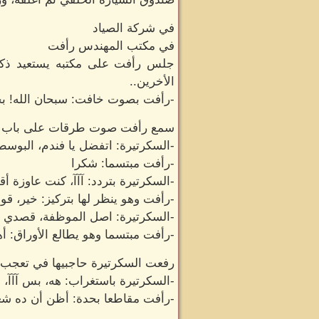
في شركة الصياد
في مكتب المهندس رأفت
جلس رأفت على مكتبه يستعيد ذكري
الأخرين..
-رأفت بصوت خافت: سبحان الله! ب
سمع رأفت صوت طرقات على باب مكت
-السكرتيرة: اتفضل يا فندم، البوسط
-رأفت مبتسما: شكرا
-السكرتيرة بتردد: آآآ، كنت عاوزة أ
-رأفت وهو ينظر لها بتركيز: خير، 
-السكرتيرة: اصل الموظفة، قصدي ال
-رأفت مبتسما وهو يطالع الأوراق: أها
رفعت السكرتيرة حاجبيها في تعجب 
-السكرتيرة باستغراب: هه، بس آآآ، 
-رأفت مقاطعا بحدة: أظن أن ده شغل