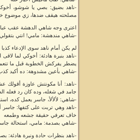
-ناهد بضيق: بصي يا شوشو، أخوك
مصلحته هيقف ضدها، زي موضوع خطو
اعترى وجه شاهي الدهشة عقب عبارات 
-شاهي مندهشة: مامي! انتي بتقولي 
لم يكن أمام ناهد سوى الإدعاء كذب
-ناهد بنبرة هادئة: أخوكي لما لاق
يضطر يفركش الخطوبة قبل ما تتعم
-شاهي بأعين مشدوهة: ده أكيد كذب
-ناهد: أنا مكونتش عاوزة أقولك ع
جامد في شغله، وده كان رد فعله ال
-شاهي: لألألأ، جاسر يعمل كده، استح
-ناهد وهي تربت على كتفها: جاسر أ
خاف تعرفي حقيقة جشعه وطمعه
-شاهي بصدمة: مامي، استحالة جاسر
-ناهد بنظرات حادة ونبرة هادئة: ب