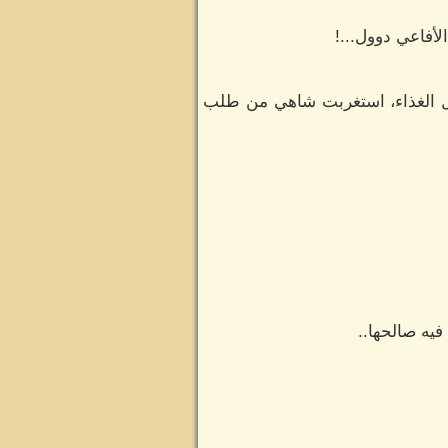
لأفاعي دوول...!
اول الغذاء، استغربت شاهي من طلب
فيه صالحها..