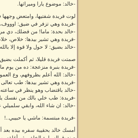
-خالد: موضوع يارا وميراثها.
لوت فريدة شفتيها، وامتعض وجهها فو
-فريدة وهي تزفر في ضيق: اوووف، م
-خالد بحدة: ماما! من فضلك، دي مر
-فريدة وهي تشير بيدها: خلاص، خل
-خالد بضيق: لا حول ولا قوة إلا بالله.
صمتت فريدة قليلا، ثم أكملت بضيق و
-فريدة بنبرة منزعجة: ده من يوم م
-خالد: الله أعلم بظروفهم، وع العمو
-فريدة وهي تشير بيدها: طب تعالى ا
-خالد باقتضاب وهو ينظر في ساعته: 
-فريدة: طب خلي بالك من نفسك يا 
-خالد: ان شاء الله، وابقي سلميلي ع
-فريدة مبتسمة: ماشي يا حبيبي..!
أمسك خالد بحقيبة سفره بيده بعد أن
صندوق السيارة الخلفي ثم أغلقه، ور