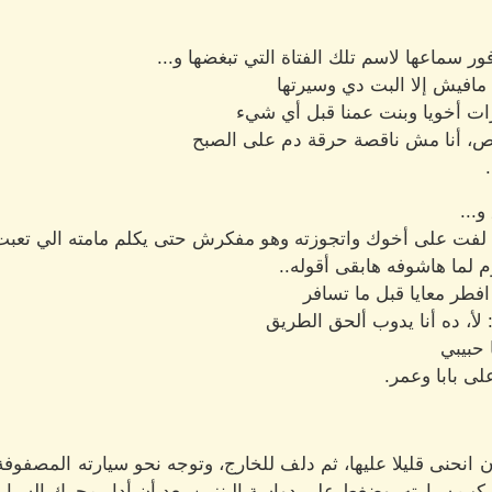
ر سماعها لاسم تلك الفتاة التي تبغضها و...
افيش إلا البت دي وسيرتها
ات أخويا وبنت عمنا قبل أي شيء
اص، أنا مش ناقصة حرقة دم على الصبح
...
ا لفت على أخوك واتجوزته وهو مفكرش حتى يكلم مامته الي تعبت 
م لما هاشوفه هابقى أقوله..
فطر معايا قبل ما تسافر
لأ، ده أنا يدوب ألحق الطريق
حبيبي
لى بابا وعمر.
 انحنى قليلا عليها، ثم دلف للخارج، وتوجه نحو سيارته المصفوفة
كب سيارته، وضغط على دواسة البنزين بعد أن أدار محرك السيارة