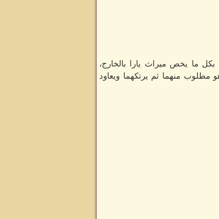
بكل ما يخص ميراث يارا بالخارج،
هو مطلوب منهما ثم يرتكهما ويعاود