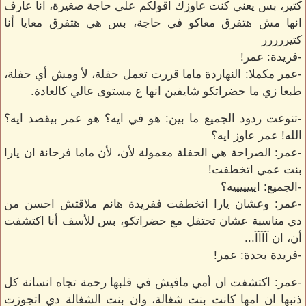
كتير، بس يعني كنت عاوزك اقولكم على حاجة صغيرة، انا عارف
انها مش هتفرق معاكو في حاجة، بس هي هتفرق معايا أنا
كتيررررر
-فريدة: عمر!
-عمر مكملا: النهاردة ماما قررت تعمل حفلة، لأ ومش أي حفلة،
طبعا زي ما حضراتكو شايفين انها ع مستوى عالي كالعادة.
-تنوعت ردود الجميع ما بين: هو في ايه؟ هو عمر بيقصد ايه؟
الله! عمر عاوز ايه؟
-عمر: الصراحة هي الحفلة معمولة لأن، لأن ماما فرحانة ان يارا
بنت عمي اتخطفت!
-الجميع: ايييييييه؟
-عمر: وعشان يارا اتخطفت ففريدة هانم ملاقتش احسن من
دي مناسبة عشان تحتفل مع حضراتكو، بس للأسف أنا اكتشفت
أن، ان آآآآ...
-فريدة بحدة: عمر!
-عمر: اكتشفت ان أمي مافيش في قلبها رحمة تجاه انسانة كل
ذنبها ان امها كانت بنت شغالة، وان بنت الشغالة دي اتجوزت