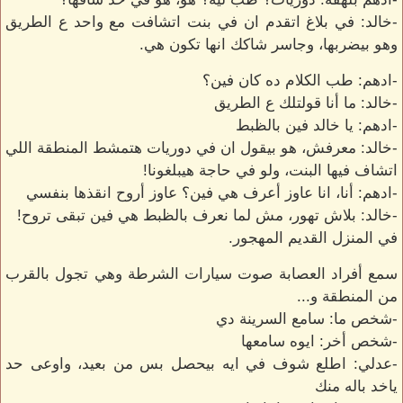
-خالد: في بلاغ اتقدم ان في بنت اتشافت مع واحد ع الطريق
وهو بيضربها، وجاسر شاكك انها تكون هي.
-ادهم: طب الكلام ده كان فين؟
-خالد: ما أنا قولتلك ع الطريق
-ادهم: يا خالد فين بالظبط
-خالد: معرفش، هو بيقول ان في دوريات هتمشط المنطقة اللي
اتشاف فيها البنت، ولو في حاجة هيبلغونا!
-ادهم: أنا، انا عاوز أعرف هي فين؟ عاوز أروح انقذها بنفسي
-خالد: بلاش تهور، مش لما نعرف بالظبط هي فين تبقى تروح!
في المنزل القديم المهجور.
سمع أفراد العصابة صوت سيارات الشرطة وهي تجول بالقرب
من المنطقة و...
-شخص ما: سامع السرينة دي
-شخص أخر: ايوه سامعها
-عدلي: اطلع شوف في ايه بيحصل بس من بعيد، واوعى حد
ياخد باله منك