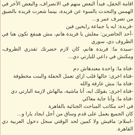
اقامة الحفل، فبدأ البعض منهم في الانصراف، والبعض الأخر في
الهمس والتحدث بالسوء عن فريدة، بينما شعرت فريدة بالضيق
من تصرف عمر و...
-فريدة: ايه يا جماعة رايحين فين
-أحد الحاضرين: معلش يا فريدة هانم، مش هينفع نكون هنا في
الظروف دي، سوري
-سيدة ما: فريدة هانم، كان لازم حضرتك تقدري الظروف،
ومكنش في داعي للبارتي دي...
-فتاة ما: واحدة معندهاش دم
-فتاة اخرى: جالها قلب ازاي تعمل الحفلة والبنت مخطوفة
-فتاة ما: مش عارفة والله
-فتاة اخرى: بقولك ايه، أنا ماشية، مالهاش لازمة البارتي دي
-فتاة ما: وأنا جاية معاكي
في احد مكاتب المباحث الجنائية بالقاهرة
كان الجميع يعمل على قدم وساق من أجل ايجاد يارا و...
-اسلام: مافيش ولا كمين لحد الوقتي سجل دخول العربية دي
القاهرة.