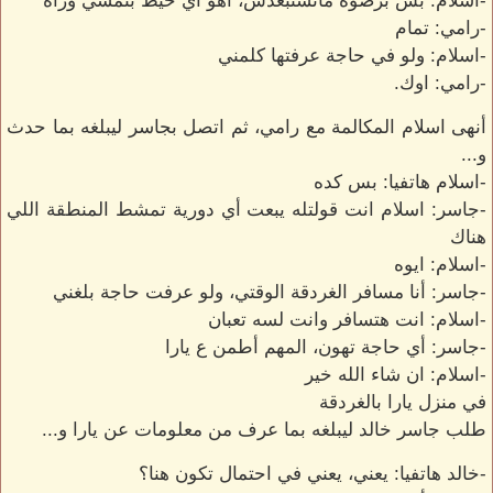
-اسلام: بس برضوه ماتستبعدش، أهو أي خيط بنمشي وراه
-رامي: تمام
-اسلام: ولو في حاجة عرفتها كلمني
-رامي: اوك.
أنهى اسلام المكالمة مع رامي، ثم اتصل بجاسر ليبلغه بما حدث
و...
-اسلام هاتفيا: بس كده
-جاسر: اسلام انت قولتله يبعت أي دورية تمشط المنطقة اللي
هناك
-اسلام: ايوه
-جاسر: أنا مسافر الغردقة الوقتي، ولو عرفت حاجة بلغني
-اسلام: انت هتسافر وانت لسه تعبان
-جاسر: أي حاجة تهون، المهم أطمن ع يارا
-اسلام: ان شاء الله خير
في منزل يارا بالغردقة
طلب جاسر خالد ليبلغه بما عرف من معلومات عن يارا و...
-خالد هاتفيا: يعني، يعني في احتمال تكون هنا؟