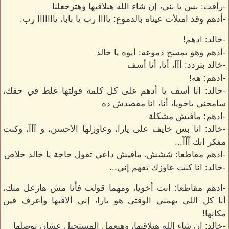
-رأفت: بس يا بني، إن شاء الله هنلاقيها وهترجعلنا
-أدهم وقد امتلأت عيناه بالدموع: ياااا رب يا بابا، يااااااا رب.
-خالد: ادهم!
-أدهم وهو يمسح دموعه: أيوه يا خالد
-خالد بتردد: آآآ، أنا، أنا أسف
-ادهم: هه!
-خالد: انا أسف يا أدهم على كل كلمة قولتها غلط في حقك،
سامحني ياخويا، أنا، انا مقصدش ده
-ادهم: مافيش مشكلة
-خالد: انا بس خايف على يارا، وعاوزلها الأحسن، و آآآ، وكنت
مفكر انك آآآ...
-ادهم مقاطعا: ششش، مافيش داعي تقول حاجة يا خالد خلاص
-خالد: انا كنت عاوزك تفهم إني...
-ادهم مقاطعا: انت أخويا، ومهما قولت فأنا مش هازعل منك،
أنا كل اللي يهمني الوقتي هو يارا، إني ألاقيها وأعرف فين
مكانها!
-خالد: إن شاء الله هنلاقيها، وهنعمل المستحيل عشان نوصلها