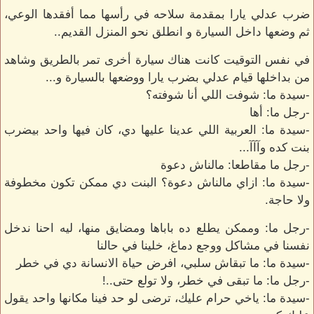
ضرب عدلي يارا بمقدمة سلاحه في رأسها مما أفقدها الوعي،
ثم وضعها داخل السيارة و انطلق نحو المنزل القديم..
في نفس التوقيت كانت هناك سيارة أخرى تمر بالطريق وشاهد
من بداخلها قيام عدلي بضرب يارا ووضعها بالسيارة و...
-سيدة ما: شوفت اللي أنا شوفته؟
-رجل ما: أها
-سيدة ما: العربية اللي عدينا عليها دي، كان فيها واحد بيضرب
بنت كده وآآآ...
-رجل ما مقاطعا: مالناش دعوة
-سيدة ما: ازاي مالناش دعوة؟ البنت دي ممكن تكون مخطوفة
ولا حاجة.
-رجل ما: وممكن يطلع ده باباها ومضايق منها، ليه احنا ندخل
نفسنا في مشاكل ووجع دماغ، خلينا في حالنا
-سيدة ما: ما تبقاش سلبي، افرض حياة الانسانة دي في خطر
-رجل ما: ما تبقى في خطر، ولا تولع حتى..!
-سيدة ما: ياخي حرام عليك، ترضى لو حد فينا مكانها واحد يقول