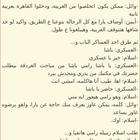
-وائل: ممكن يكون اتخلصوا من العربية، ودخلوا القاهرة بعربية
تانية
-أيمن: أوصاف يارا مع كل الرجالة بتوعنا ع الطريق، واكيد لو حد
شافها هتتوقف العربية، وهيبلغونا ع طول.
ثم طرق احد العساكر الباب و...
-العسكري: باشا
-اسلام: خير يا عسكري
-العسكري: يا باشا رامي باشا من مباحث الغردقة بيطلب
حضرتك في مكتبك من بدري ومحدش بيرد
-اسلام: اها، طيب أنا هاكلمه، امشي انت
-العسكري: حاضر يا باشا
-اسلام: وهو رامي هيعوز ايه مني
-وائل: كلمه، يمكن عاوز يعرف منك حاجة عن يارا، واهو برضوه
عاوز يساعد
-اسلام: اوك.
طلب اسلام زميله رامي هاتفيا و...