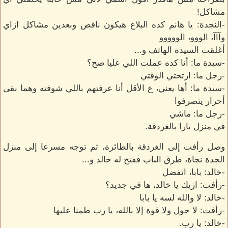
مشاكل!
-النجدة: يا هانم كده البلاغ هيكون ناقص وبعدين مشاكل ازاي
وآآآ، الووو، الووووو
أغلقت السيدة الهاتف و...
-سيدة ما: أنا كده عملت اللي عليا صح؟
-رجل ما: ارتحتي الوقتي
-سيدة ما: أها يعني، ع الأقل أنا عرفتهم باللي شوفته وهما بقى
أحرار يتصرفوا
-رجل ما: ماشي
في منزل يارا بالغردقة.
وصل رأفت إلى الغردقة بالطائرة، ثم توجه مسرعا إلى منزل
الجدة نجاة، طرق الباب ففتح له خالد و...
-خالد: بابا، اتفضل
-رأفت: ازيك يا خالد، ها في جديد؟
-خالد: لا والله لسه يا بابا
-رأفت: لا حول ولا قوة إلا بالله، يا رب طمنا عليها
-خالد: يا رب.