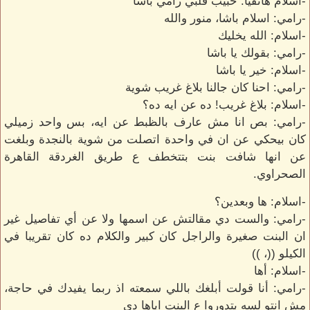
-اسلام هاتفيا: حبيب قلبي رامي باشا
-رامي: اسلام باشا، منور والله
-اسلام: الله يخليك
-رامي: بقولك يا باشا
-اسلام: خير يا باشا
-رامي: احنا كان جالنا بلاغ غريب شوية
-اسلام: بلاغ غريب! ده عن ايه ده؟
-رامي: بص انا مش عارف بالظبط عن ايه، بس واحد زميلي
كان بيحكي عن ان في واحدة اتصلت من شوية بالنجدة وبلغت
عن انها شافت بنت بتتخطف ع طريق الغردقة القاهرة
الصحراوي.
-اسلام: ها وبعدين؟
-رامي: والست دي مقالتش عن اسمها ولا عن أي تفاصيل غير
ان البنت صغيرة والراجل كان كبير والكلام ده كان تقريبا في
الكيلو ((، ))
-اسلام: أها
-رامي: أنا قولت أبلغك باللي سمعته اذ ربما يفيدك في حاجة،
مش انتو لسه بتدوروا ع البنت اياها دي