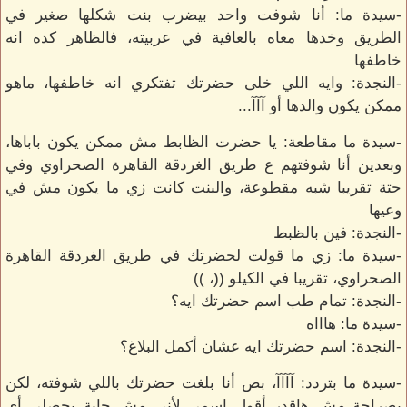
-سيدة ما: أنا شوفت واحد بيضرب بنت شكلها صغير في
الطريق وخدها معاه بالعافية في عربيته، فالظاهر كده انه
خاطفها
-النجدة: وايه اللي خلى حضرتك تفتكري انه خاطفها، ماهو
ممكن يكون والدها أو آآآ...
-سيدة ما مقاطعة: يا حضرت الظابط مش ممكن يكون باباها،
وبعدين أنا شوفتهم ع طريق الغردقة القاهرة الصحراوي وفي
حتة تقريبا شبه مقطوعة، والبنت كانت زي ما يكون مش في
وعيها
-النجدة: فين بالظبط
-سيدة ما: زي ما قولت لحضرتك في طريق الغردقة القاهرة
الصحراوي، تقريبا في الكيلو ((، ))
-النجدة: تمام طب اسم حضرتك ايه؟
-سيدة ما: هاااه
-النجدة: اسم حضرتك ايه عشان أكمل البلاغ؟
-سيدة ما بتردد: آآآآ، بص أنا بلغت حضرتك باللي شوفته، لكن
بصراحة مش هاقدر أقول اسمي لأني مش حابة يحصلي أي