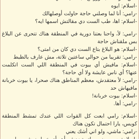
-اسلام: ايوه
-رامي: أنا لما وصلني حاجة حاولت أوصلهالك
-اسلام: اها، طب الست دي مقالتش اسمها ايه؟
-رامي: لأ، واحنا بعتنا دورية في المنطقة هناك تتحرى عن البلاغ
بس ملقناش حاجة
-اسلام: هو البلاغ بتاع الست دي كان من امتى؟
-رامي: تقريبا من حوالي ساعتين تلاتة، مش عارف بالظبط
-اسلام: مافيش أي بيوت في المنطقة اللي الست اتكلمت
عنها؟ أي ناس عايشة ولا أي حاجة؟
-رامي: لأ معتقدش، معظم المناطق هناك صحرا، يا بيوت خربانة
مافيهاش حد
-اسلام: بيوت خربانة!
-رامي: أها.
-اسلام: رامي ابعت كل القوات اللي عندك تمشط المنطقة
كويس، يارا احتمال تكون هناك
-رامي: ماشي، ولو اني أشك يعني