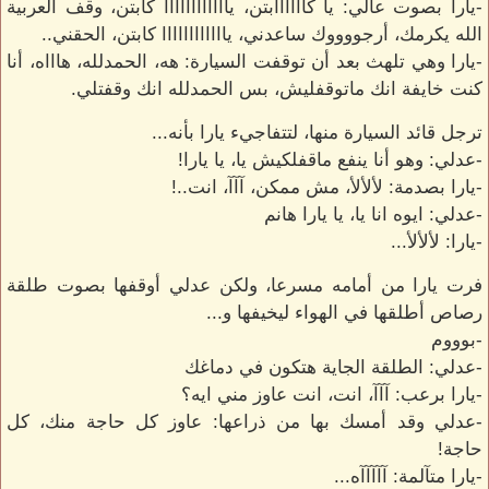
-يارا بصوت عالي: يا كاااااابتن، ياااااااااااا كابتن، وقف العربية
الله يكرمك، أرجووووك ساعدني، ياااااااااااا كابتن، الحقني..
-يارا وهي تلهث بعد أن توقفت السيارة: هه، الحمدلله، هاااه، أنا
كنت خايفة انك ماتوقفليش، بس الحمدلله انك وقفتلي.
ترجل قائد السيارة منها، لتتفاجيء يارا بأنه...
-عدلي: وهو أنا ينفع ماقفلكيش يا، يا يارا!
-يارا بصدمة: لألألأ، مش ممكن، آآآ، انت..!
-عدلي: ايوه انا يا، يا يارا هانم
-يارا: لألألأ...
فرت يارا من أمامه مسرعا، ولكن عدلي أوقفها بصوت طلقة
رصاص أطلقها في الهواء ليخيفها و...
-بوووم
-عدلي: الطلقة الجاية هتكون في دماغك
-يارا برعب: آآآ، انت، انت عاوز مني ايه؟
-عدلي وقد أمسك بها من ذراعها: عاوز كل حاجة منك، كل
حاجة!
-يارا متآلمة: آآآآآه...