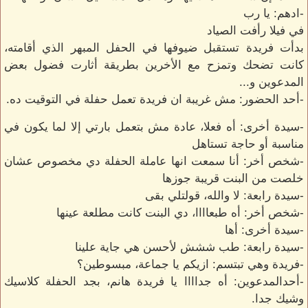
-ادهم: يا رب
في فيلا رأفت الصياد
بدأت فريدة تستقبل ضيوفها في الحفل المبهر الذي أقامته،
كانت تضحك وتمزح مع الأخرين بطريقة أثارت فضول بعض
المدعوين و...
-أحد الحضور: مش غريبة ان فريدة تعمل حفلة في التوقيت ده.
-سيدة أخرى: أه فعلا، عادة مش بتعمل بارتي إلا لما يكون في
مناسبة أو حاجة تستاهل
-شخص أخر: أنا سمعت انها عاملة الحفلة دي مخصوص عشان
خلصت من البنت قريبة جوزها
-سيدة رابعة: لا والله، قولتلي بقى
-شخص أخر: أه طبعاااا، دي البنت كانت مطلعة عينها
-سيدة أخرى: أها
-سيدة رابعة: طب ششش لأحسن هي جاية علينا
-فريدة وهي تبتسم: ازيكم يا جماعة، مبسوطين؟
-أحدالمدعوين: أه جداااا يا فريدة هانم، بجد الحفلة كلاسيك
وشيك جدا.