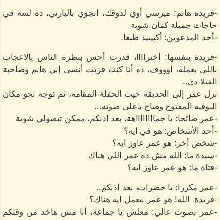
-فريدة هانم: ميرسي أوي لذوقك، انجوي بالبارتي، ده لسه في
حاجات جميلة كمان شوية
-أحد المدعوين: أكييييد طبعا.
-فريدة بنفسها: أخيراااا، قدرت أحس بنظرة الناس بالاعجاب
باللي بعمله، اوووف، ده أنا كنت قربت أنسى إني هانم وصاحبة
الفيلا دي..
نزل عمر إلى الحديقة حيث الحفلة المقامة، ثم توجه نحو مكان
البوفيه المفتوح وصاح باعلى صوته...
-عمر صائحا: يا جمااااااااهة، بعد اذنكم، ممكن تبصولي شوية
-أحد الأشخاص: هو في ايه؟
-شخص أخر: هو عمر عاوز ايه؟
-سيدة ما: الله مش ده عمر اللي هناك
-فتاة ما: هو عمر عاوز ايه؟
-عمر مكررا: يا حضرات، بعد اذنكم..
-فريدة: الله! هو عمر بيعمل ايه هناك؟
-عمر بصوت عالي: معلش يا جماعة، أنا مش هاخد من وقتكم