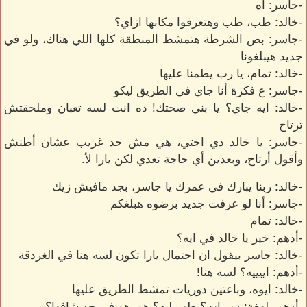
-جاسر: أه
-خالد: طب، طب وهتعرفوا مكانها ازاي؟
-جاسر: بص الشرطة هتمشط المنطقة كلها اللي هناك، ولو في
جديد هيبلغونا
-خالد: تمام، يا رب يطمنا عليها
-جاسر: ع فكرة أنا جاي في الطريق ليكو
-خالد: ايه جاي؟ يا بني صحتك! ده انت لسه تعبان وملحقتش
ترتاح
-جاسر: يا خالد دي اختي، هي مش حد غريب عشان أطنش
وأقول أرتاح، وبعدين أي حاجة تعدي لكن يارا لأ.
-خالد: ربنا يبارك في عمرك يا جاسر، بجد مافيش زيك
-جاسر: أنا لو عرفت جديد برضوه هبلغكم
-خالد: تمام
-أدهم: خير يا خالد في ايه؟
-خالد: جاسر بيقول ان احتمال يارا تكون لسه هنا في الغردقة
-أدهم: اييييه؟ لسه هنا!
-خالد: ايوه، وباعتين دوريات تمشط الطريق عليها
-أدهم بلهفة: دوريات؟ طب ليه؟ هو، هو في حد شافها؟