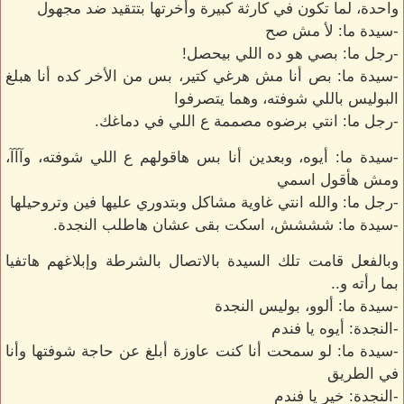
واحدة، لما تكون في كارثة كبيرة وأخرتها بتتقيد ضد مجهول
-سيدة ما: لأ مش صح
-رجل ما: بصي هو ده اللي بيحصل!
-سيدة ما: بص أنا مش هرغي كتير، بس من الأخر كده أنا هبلغ
البوليس باللي شوفته، وهما يتصرفوا
-رجل ما: انتي برضوه مصممة ع اللي في دماغك.
-سيدة ما: أيوه، وبعدين أنا بس هاقولهم ع اللي شوفته، وآآآ،
ومش هأقول اسمي
-رجل ما: والله انتي غاوية مشاكل وبتدوري عليها فين وتروحيلها
-سيدة ما: شششش، اسكت بقى عشان هاطلب النجدة.
وبالفعل قامت تلك السيدة بالاتصال بالشرطة وإبلاغهم هاتفيا
بما رأته و..
-سيدة ما: ألوو، بوليس النجدة
-النجدة: أيوه يا فندم
-سيدة ما: لو سمحت أنا كنت عاوزة أبلغ عن حاجة شوفتها وأنا
في الطريق
-النجدة: خير يا فندم