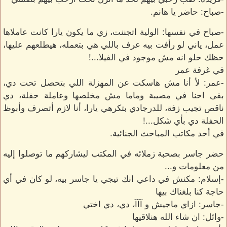
-صباح: حاضر يا هانم.
-صباح في نفسها: الولية اتجننت، زي ما يكون يارا كانت عاملاها
عمل، ياني لو رأفت بيه عرف باللي هي بتعمله، هيطلعهم عليها،
حظك حلو انه مش موجود في الفيلا...!
في غرفة عمر
-عمر: لأ أنا مش هاسكت عن المهزلة اللي بتحصل تحت دي،
بقى احنا في مصيبة وماما مش مخلصها وعاملة حفلة، دي
ناقص تجيب زفة، للدرجادي بتكرهي يارا، أنا لازم أتصرف وأبوظ
الحفلة دي بأي شكل...!
في أحد مكاتب المباحث الجنائية.
حضر جاسر بصحبة زملائه في المكتب ليشاركهم ما توصلوا إليه
من معلومات و...
-إسلام: مكنش في داعي انك تيجي يا جاسر بيه، لو كان في أي
حاجة كنا بلغناك بيها
-جاسر: ازاي ماجيش و آآآ، دي، دي اختي
-وائل: ان شاء الله هنلاقيها