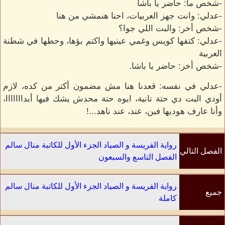
-شخص ما: حاضر يا باشا
-عدلي: وانت جهز العربيات، احنا هنمشي من هنا
-شخص أخر: والبت اللي جوا؟
-عدلي: كتفها كويس وغمي عينيها واكتم بؤها، وحطها في شطنة
العربية
-شخص أخر: حاضر يا باشا.
-عدلي في نفسه: قعدنا هنا مش مضمون أكتر من كده، لازم
أودي البت دي حتة تانية، ايوه حتة محدش يشك فيها أبدااااااا،
وأنا عارف هوديها فين، عند، عند ناهد...!
رواية الفريسة و الصياد الجزء الأول للكاتبة منال سالم
الفصل التالي
الفصل التاسع والسبعون
رواية الفريسة و الصياد الجزء الأول للكاتبة منال سالم
جميع
كاملة