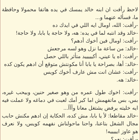
لاحظ رأفت ان ابنه خالد يمسك في يده هاتفا محمولا وحافظة
ما، فسأله عنهما و...
-رأفت: الله، اومال ايه اللي في ايدك ده
-خالد وقد انتبه لما في يده: هه، ولا حاجة يا بابا، ولا حاجة!
-رأفت: اومال فين أخوك أدهم؟
-خالد: من ساعة ما نزل وهو لسه مرجعش
-رأفت: اه يا عيني، أكيييييد متأثر باللي حصل
-خالد: أها، بصراحة يا بابا أنا مكونتش متوقع أن ادهم يكون كده
-رأفت: عشان انت مش عارف أخوك كويس
-خالد: هه.
-رأفت: اخوك طول عمره من وهو صغير حنين، وبيحب غيره،
بس، بس ماتفهمش اما كبر أمك لعبت في دماغه ولا عملت فيه
ايه خليته يرفض يشتغل معانا وآآآ...
-خالد مقاطعا: لأ يا بابا، مش كده، الحكاية إن ادهم مكنش حابب
مجال الشغل بتاعنا، واحنا ماحولناش نفهمه كويس، ولا نعرف
هو عاوز ايييييه!
-رأفت: نعم؟