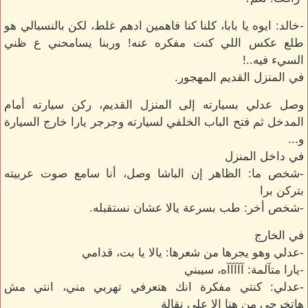
-خالد: ايوه يا بابا، كلنا كنا فاهمين ادهم غلط، لكن بالنسبالي هو
طلع عكس اللي كنت مفكره عنه! وربنا يسامحني ع ظني
السيء فيه..!
في المنزل القديم المهجور.
وصل عدلي بسيارته إلى المنزل القديم، ركن سيارته أمام
المدخل ثم فتح الباب الخلفي لسيارته وجرجر يارا خارج السيارة
و...
في داخل المنزل
-شخص ما: الظاهر إن الباشا وصل، أنا سامع صوت عربيته
بتركن برا
-شخص أخر: طب بسرعة يالا عشان نستقبله.
في الخارج
-عدلي وهو يجرها من شعرها: يالا يا بت، قدامي
-يارا متآلمة: آآآآآه، سيبني
-عدلي: كنتي مفكرة انك هتعرفي تهربي مني، انتي مش
هاتخرجي من هنا إلا على نقالة