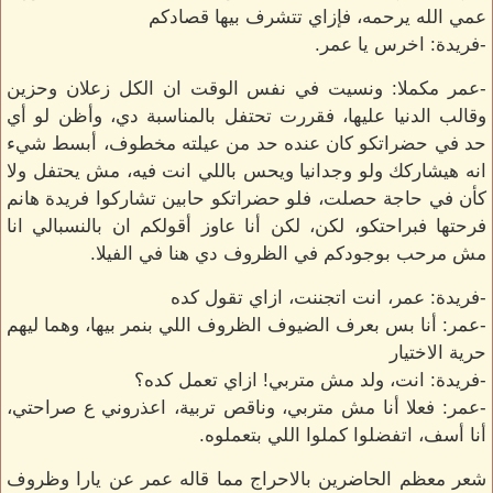
عمي الله يرحمه، فإزاي تتشرف بيها قصادكم
-فريدة: اخرس يا عمر.
-عمر مكملا: ونسيت في نفس الوقت ان الكل زعلان وحزين
وقالب الدنيا عليها، فقررت تحتفل بالمناسبة دي، وأظن لو أي
حد في حضراتكو كان عنده حد من عيلته مخطوف، أبسط شيء
انه هيشاركك ولو وجدانيا ويحس باللي انت فيه، مش يحتفل ولا
كأن في حاجة حصلت، فلو حضراتكو حابين تشاركوا فريدة هانم
فرحتها فبراحتكو، لكن، لكن أنا عاوز أقولكم ان بالنسبالي انا
مش مرحب بوجودكم في الظروف دي هنا في الفيلا.
-فريدة: عمر، انت اتجننت، ازاي تقول كده
-عمر: أنا بس بعرف الضيوف الظروف اللي بنمر بيها، وهما ليهم
حرية الاختيار
-فريدة: انت، ولد مش متربي! ازاي تعمل كده؟
-عمر: فعلا أنا مش متربي، وناقص تربية، اعذروني ع صراحتي،
أنا أسف، اتفضلوا كملوا اللي بتعملوه.
شعر معظم الحاضرين بالاحراج مما قاله عمر عن يارا وظروف