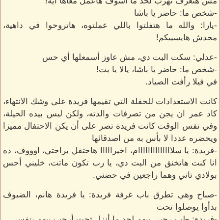
مش هتعرف تهرب لحد ما أشوف هأعمل معاها ايه!
-شخص ما: حاضر يا باشا
-يارا: والله ما هتفلتوا باللي عملتوه، هاتروحوا في داهية،
محدش هايسيبكم!
-عدلي: سكت البت دي، مش عاوز أسمعلها أي حس
-شخص ما: حاضر يا باشا، يالا يا بت!
في فيلا رأفت الصياد.
كانت الاستعدادات للحفلة التي تقيمها فريدة على وشك الانتهاء،
كاد عمر ان يجن من تصرفات والدته، ولكن ليس بيده الحيلة،
وفي نفس الوقت كانت فريدة تصر على أن يكن الاحتفال مميزا
ويحضره عددا لا بأس به من اصدقائها
-فريدة: يا سلاااااااااااااام، اخيرااااا هاحتفل براحتي، اوووف، ده
انا كنت هاتخنق من البت دي، يا رب تكون ماتت، خليني أحس
بولادي تاني وهما راجعين في حضني.
-صباح وهي تطرق باب غرفة فريدة: يا فريدة هانم، الضيوف
بدأوا يوصلوا تحت
-فريدة: طب رحبي بيهم لحد ما أنزل تحت أرحب بيهم بنفسي