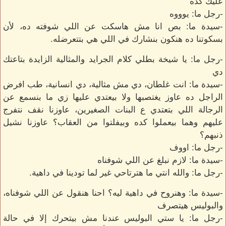
عليك كده
-رجل ما: يوووه
-سيدة ما: بص انا مش هاسكت عن اللي شوفته ده، لأن
بسكوتنا ده هنكون بنشارك في اللي هي بتتعرضله.
-رجل ما: يا شيخة بطلي كلام الجرايد والمثالية الزايدة بتاعتك
دي
-سيدة ما: انت غلطان، دي مش مثالية، دي انسانية، طب افرض
الراجل ده عاوز يغتصبها ولا بيعتدي عليها زي ما بنسمع عن
الرجالة اللي بتعتدي ع البنات الصغيرين، عاوزنا نقف نتفرج
عليهم وهما بيعملوا كده وبيفلتوا من العقاب؟ عاوزنا نشيل
ذنبهم؟
-رجل ما: اووف
-سيدة ما: لازم نبلغ عن اللي شوفناه
-رجل ما: والله انتي ما هترتاحي غير لما تودينا في داهية.
-سيدة ما: وهنروح في داهية ليه؟ احنا هنقول عن اللي شوفناه،
والبوليس هيتصرف
-رجل ما: يا ستي البوليس عندنا مش بيتحرك إلا في حالة