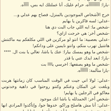
-يارا: آآآآآآآآآه، حرام عليك، أنا عملتلك ايه بس، آآآآه.
خرج الأشخاص الموجودين بالمنزل، فصاح بهم عدلي و...
-عدلي: لسه فاكرين يا بهايم
-شخص ما: ايه اللي جاب البت دي هنا
-شخص أخر: هي خرجت ازاي؟
-عدلي بعصبية: ما انتو لو مركزين في اللي مكلفكم بيه ماكنتش
هاتتنيل تهرب منكم، وانتو نايمين على ودانكم!
-شخص ما وهو يمسك بيارا: عنك يا باشا، تعالي يا بنت ال. ****
-يارا: ابعد ايدك عني يا قذر
-شخص ما وهو يصفعها: اخرسي ياااا بت
-يارا متآلمة: آآآآآآه.
-عدلي: لولا اني جيت في الوقت المناسب كان زمانتها هربت
وبلغت عن المكان وعنكم وكنتو روحتوا في داهية وخدتوني
معاكو في الرجلين يا بهايم!
-شخص أخر: الحمدلله يا باشا انك موجود
-عدلي: أنا مش هاصلح وراكو، خدوها جوا، وإتأكدوا المرادي انها