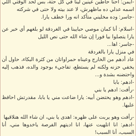
-أيمن: احنا حاطين عينين لينا في كل حتة، بس لحد الوقتي اللي
اسمه عدلي ده ماظهرش، لا عند بيته ولا حتى في شركته
-جاسر: وده مخليني متأكد انه ورا خطف يارا.
-اسلام: أنا كمان موصي حبايبنا في الغردقة لو بلغهم أي خبر عن
يارا يتصلوا بيا فورا إن شاء الله حتى نص الليل
-جاسر: اها...
في منزل يارا بالغردقة
عاد أدهم من الخارج وعيناه حمراواتان من كثرة البكاء، حاول أن
يخفي حزنه ولكنه لم يستطع، تفاجيء بوجود والده، فذهب إليه
واحتضنه بشدة و...
-ادهم: بابا
-رأفت: ادهم يا بني
-ادهم وهو يحتضن أبيه: يارا ضاعت مني يا بابا، مقدرتش احافظ
عليها.
-رأفت وهو يربت على ظهره: اهدى يا بني، ان شاء الله هنلاقيها
-ادهم: انا اتلهيت عنها، انا اديتهم الفرصة ياخدوها مني، أنا
السبب، أنا السبب!