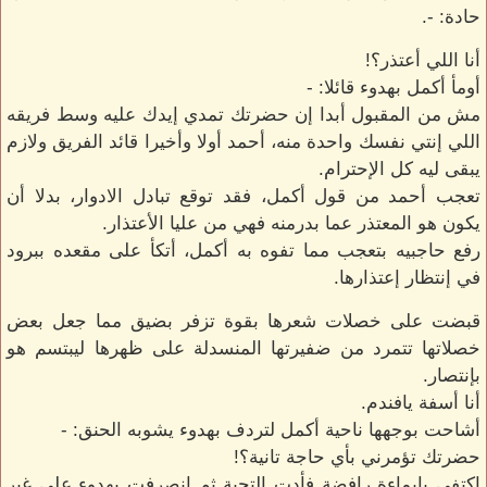
حادة: -.
أنا اللي أعتذر؟!
أومأ أكمل بهدوء قائلا: -
مش من المقبول أبدا إن حضرتك تمدي إيدك عليه وسط فريقه
اللي إنتي نفسك واحدة منه، أحمد أولا وأخيرا قائد الفريق ولازم
يبقى ليه كل الإحترام.
تعجب أحمد من قول أكمل، فقد توقع تبادل الادوار، بدلا أن
يكون هو المعتذر عما بدرمنه فهي من عليا الأعتذار.
رفع حاجبيه بتعجب مما تفوه به أكمل، أتكأ على مقعده ببرود
في إنتظار إعتذارها.
قبضت على خصلات شعرها بقوة تزفر بضيق مما جعل بعض
خصلاتها تتمرد من ضفيرتها المنسدلة على ظهرها ليبتسم هو
بإنتصار.
أنا أسفة يافندم.
أشاحت بوجهها ناحية أكمل لتردف بهدوء يشوبه الحنق: -
حضرتك تؤمرني بأي حاجة تانية؟!
اكتفى بإيماءة رافضة فأدت التحية ثم انصرفت بهدوء على غير