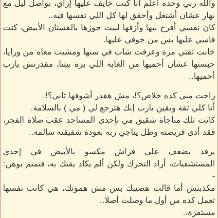
والله ربي وحده أعلم أنا كنت خايف عليها إزاي، بواصل ليل مع
نهار عشان أشتغل وأحقق لها كل اللي نفسها فيه..
كان نفسي أفرح بيها وأزفها لبيت جوزها بالفستان الأبيض، كنت
قاسي عليها بس من خوفي عليها.
خانت ثقتي مرة وعرفت شاب في سنها ومشيت معاه من ورايا،
حبستها عشان أحميها من الغابة اللي برة بيتنا، مقدرتش يارب
أحميها..
راحت مني كده خلاص؟!، مش هقدر أشوفها تاني؟!.
أنا كلي ثقة ويقين يارب إنك هترجع لي ( مي ) بالسلامة.
كانت تلك مناجاة شقيق مي بإحدى المساجد عقب صلاة الفجر،
فقد أدى فريضته وظل يناجي ربه بعودة شقيقته سالمة..
يرقد بضعف على فراش مكسو بالأبيض في إحدي
المستشفيات، أراد التحرك ولكن ألم يكاد يفتك به، فتمتم بوهن:
-
مكذبتش أما قالت هصيبك بس مش هموتك، هي كانت نفسها
تعمل كده من أول ما وصلت أصلا..
مستفزة..