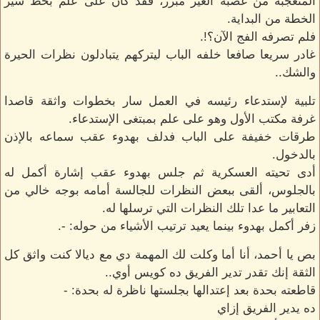
المتعجبة من غضبه الغير مبرر، فقد كان على علم بخط سير
الخطة من البداية.
فلم تصرفه الفج الآن؟!.
غادر سريعا صافعا خلفه الباب ليتركهم يتبادلون نظرات الحيرة
والشك..
تلبية لإستدعاء رئيسه في العمل سار بخطوات واثقة قاصدا
غرفة مكتب الأول وهو على علم بمبتغى الإستدعاء.
طرقات خفيفة على الباب فدلف بهدوء عقب سماعه بالإذن
بالدخول.
أدى تحيته العسكرية ثم جلس بهدوء عقب إشارة أكمل له
بالجلوس، ألقى ببعض النظرات للجالسة أمامه بوجه خالي من
التعابير ما عدا تلك النظرات التي ترسلها له.
زفر أكمل بهدوء بينما يعيد ترتيب الأشياء من حوله: -.
بص يا أحمد، أنا أما وكلت لك المهمة دي مع ديالا كنت واثق كل
الثقة إنك تقدر تدير الفريق ده كويس أوي..
قاطعته بحدة بعد إعتدالها بجلستها ناظرة له بحدة: -
ده يدير الفريق إزاي