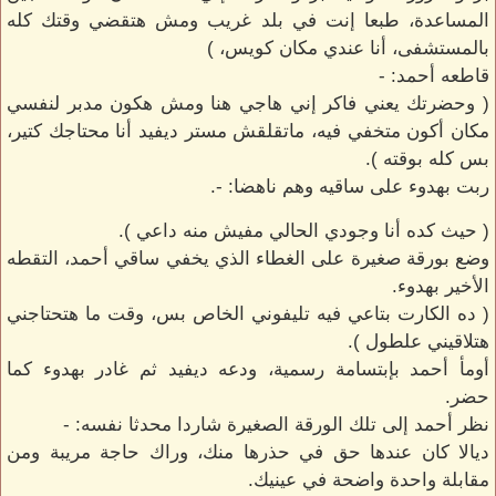
المساعدة، طبعا إنت في بلد غريب ومش هتقضي وقتك كله
بالمستشفى، أنا عندي مكان كويس، )
قاطعه أحمد: -
( وحضرتك يعني فاكر إني هاجي هنا ومش هكون مدبر لنفسي
مكان أكون متخفي فيه، ماتقلقش مستر ديفيد أنا محتاجك كتير،
بس كله بوقته ).
ربت بهدوء على ساقيه وهم ناهضا: -.
( حيث كده أنا وجودي الحالي مفيش منه داعي ).
وضع بورقة صغيرة على الغطاء الذي يخفي ساقي أحمد، التقطه
الأخير بهدوء.
( ده الكارت بتاعي فيه تليفوني الخاص بس، وقت ما هتحتاجني
هتلاقيني علطول ).
أومأ أحمد بإبتسامة رسمية، ودعه ديفيد ثم غادر بهدوء كما
حضر.
نظر أحمد إلى تلك الورقة الصغيرة شاردا محدثا نفسه: -
ديالا كان عندها حق في حذرها منك، وراك حاجة مريبة ومن
مقابلة واحدة واضحة في عينيك.