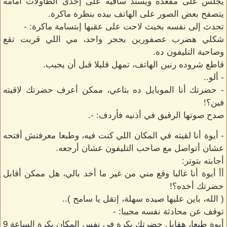
يجلس على مقعده ويسند ساقيه على إحدى الطاولات أمامه
يتصفح بعض الصور على الهاتف بيده بنظرة ماكرة.
تحدث إلى نفسه بخبث لاحت على عقبها إبتسامة ماكرة: -
شكلي هضرب عصفورين بحجر واحد، مي اللي قربت تقع
وصاحبة التليفون ده.
قاطع شروده رنين الهاتف، تمهل قليلا قبل أن يجيب.
- ألو..
- حضرتك أنا الموبايل ده بتاعي، ممكن أعرف حضرتك لاقيته
فين؟!
صدح صوتها الرقيق في أذنيه فأردف: -.
- أيوة أنا لقيته في المكان اللي كنت فيه، وطبعا معرفتش أفتحه
عشان أتواصل مع صاحب التليفون عشان أرجعه.
أجابته بتوتر:
أأ أيوة أنا غالبا وقع مني من غير ما أخد بالي، هل ممكن أقابل
حضرتك أخده؟!
( الله، باين عليها صيده سهلة، إتقل يا سامح )..
توقف عن محادثة نفسه مجيبا: -
أيوة طبعا، هقابل حضرتك بكرة في نفس المكان بكرة الساعة 9