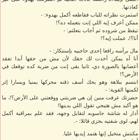
كعادتها.
استمرت نظراته للباب فقاطعه أكمل بهدوء: -
ممكن أعرف إيه اللي إنت بتعمله ده؟!
تيقظ من شروده ثم أجاب بتعلثم: -
أنا؟!، عملت إيه؟!
مال برأسه رافعا إحدى حاجبيه بإستنكار: -
أنا آه يمكن أخدت لك حقك لأن مش من حقها أبدا تفقد
أعصابها بالصورة دي، ثانيا بقى إنت من ضربة كده توقعك في
الأرض؟!
ابتسم ببلاهة وهو يحك أسف ذقنه محركها يمنيا ويسارا إثر
لكمتها القوية: -
حضرتك عرفت منين إن هي ضربتني ووقعتني على الأرض؟!، ما
هو أكيد مش هتيجي تقول اللي يدينها!
أدار له شاشة حاسوبه لتقابل وجهه، فقد علم بمراقبة أكمل
لهم، لوى شفتيه بخزي قائلا: -.
مكنتش متخيل إنها هتمد إيديها عليا.