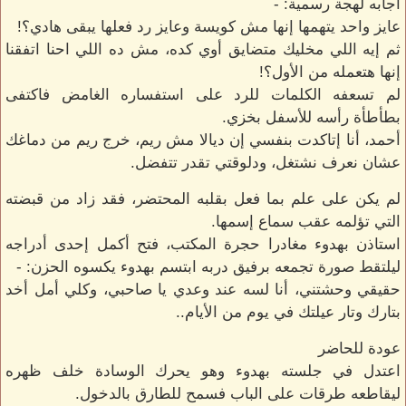
أجابه لهجة رسمية: -
عايز واحد يتهمها إنها مش كويسة وعايز رد فعلها يبقى هادي؟!
ثم إيه اللي مخليك متضايق أوي كده، مش ده اللي احنا اتفقنا
إنها هتعمله من الأول؟!
لم تسعفه الكلمات للرد على استفساره الغامض فاكتفى
بطأطأة رأسه للأسفل بخزي.
أحمد، أنا إتاكدت بنفسي إن ديالا مش ريم، خرج ريم من دماغك
عشان نعرف نشتغل، ودلوقتي تقدر تتفضل.
لم يكن على علم بما فعل بقلبه المحتضر، فقد زاد من قبضته
التي تؤلمه عقب سماع إسمها.
استاذن بهدوء مغادرا حجرة المكتب، فتح أكمل إحدى أدراجه
ليلتقط صورة تجمعه برفيق دربه ابتسم بهدوء يكسوه الحزن: -
حقيقي وحشتني، أنا لسه عند وعدي يا صاحبي، وكلي أمل أخد
بتارك وتار عيلتك في يوم من الأيام..
عودة للحاضر
اعتدل في جلسته بهدوء وهو يحرك الوسادة خلف ظهره
ليقاطعه طرقات على الباب فسمح للطارق بالدخول.