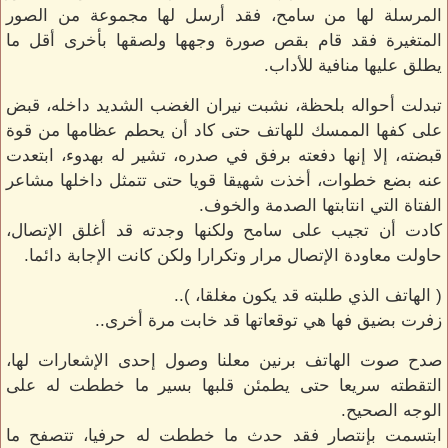
المرسلة لها من سامح، فقد أرسل لها مجموعة من الصور
المتغيرة فقد قام بقص صورة وجهها ولصقها بأخرى أقل ما
يطلق عليها منافية للأداب.
تبدلت أحواله بلحظة، نشبت نيران الغضب الشديد داخله، قبض
على كفها الممسك للهاتف حتى كاد أن يحطم عظامها من قوة
قبضته، إلا إنها دفعته برفق في صدره، تشير له بهدوء، ابتعدت
عنه بضع خطوات، أخذت شهيقا قويا حتى تتمثل داخلها مشاعر
الفتاة التي انتابتها الصدمة والخوف.
كادت أن تجيب على سامح ولكنها وجدته قد أغلق الإتصال،
حاولت معاودة الإتصال مرار وتكرارا ولكن كانت الإجابة دائما.
( الهاتف الذي طلبته قد يكون مغلقا، )..
زفرت بضيق فها هي توقعاتها قد خابت مرة أخرى..
صدح صوت الهاتف برنين معلنا وصول إحدى الإشعارات لها،
التقطته سريعا حتى يطمئن قلبها بسير ما خططت له على
الوجه الصحيح.
ابتسمت بإنتصار فقد حدث ما خططت له حرفيا، تتصفح ما