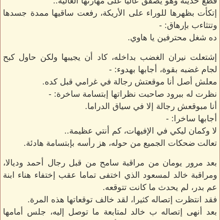
قطع حديثه وهو يصفق عاليا على مهارتها العالية..
إتكأت بظهرها للوراء على الأريكة، رفعت ساقيها ممدة جسدها
وتتثاءب بإرهاق: -
ده شغل محترفين يا هاوي.
إشتعلت نيران الغضب بداخله، كاد أن يجيبها ولكن حاول كبح
لجام غضبه بقوة، أجابها بهدوء: -
معلش أصل أنا موقعتش رجالة في غرامي قبل كده.
نظرت له ببرود صاحبت نظراتها إبتسامة ساخرة: -
أنا مبوقعش رجالة إلا في سياق الدراما.
أجابها ساخرا: -
لا وكمان ليكي في الإفيهات، كم أنتي عظيمة..
تعالت ضحكات الجميع من حوله، هز رأسه بإبتسامة هادئة.
بعد مرور يومان من مراقبة سامح من قبل رجال أحمد وديالا،
ومراقبة خالد لمسعود الذي اختفى تماما عقب إختفاء هناء ابنة
عم بدر، لم يحدث ما كانت تتوقعه.
فقد انتظرت إتصاله كثيرا، لقد خالف توقعاتها هذه المرة.
بعد أنهى إتصاله ب خالد لمتابعة ما توصل إليه، جلس أمامها