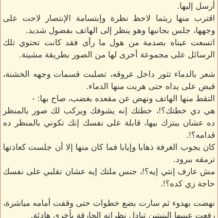
أرسل إليها.
اقترب منها ريثما لاحظ نظرة وإبتسامة الإنتصار لاحت على
وجهها، جلس بجانبها وهو ينظر إلى الهاتف بفضول شديد.
اتسعت عيناه بصدمة من هول ما رأى فقد كانت تحتوي تلك
الرسائل على مجموعة أخرى لها من الصور بطريقة مشينة.
شعر بالدماء تثور داخل عروقه، تصلبت قسمات وجهه الخشنة،
قبض على يداه حتى هربت منها الدماء.
التقط منها الهاتف ونهض عن مقعده بغضب، صاح بها: -
هي دي خطتك؟!، خطتك إنه يشوفك ويركب لك صور بالمنظر
ده عشان يبتزك بيها، قابلة على نفسك إنك تكوني بالمنظر ده
قدامه؟!.
كان يجوب الغرفة ذهابا وإيابا فما كان منها إلا أن جلست كعادتها
ترمقه ببرود.
مش عارف إنتي إيه؟!، جنس ملتك إيه عشان تقلبي على نفسك
حاجة زي كده؟!.
نهضت بهدوء ثم سارت بضع خطوات حتى وقفت أمامه مباشرة،
رفعت عينيها البنيتين تبادل نظراته الحارقة بأخرى هادئة.