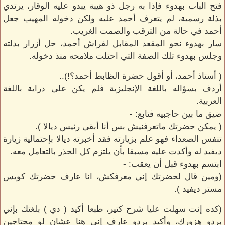
فتح الباب بهدوء فإذا به رجل ذو هيبة يبدو عليه الوقار، يرتدي
بذلة رسمية، لم يتعرف أحمد عليه ولكن دخوله المهيب جعل
أحمد في حالة من الترقب والصمت الغريب.
سار بهدوء نحو المقعد المقابل لفراش أحمد، حل أزرار بدلته
وجلس بهدوء تلك الصفة التي احتلت ملامحه منذ دخوله.
( أستاذ أحمد، أو أقول حضرة الظابط أحمد؟!)..
أردف بسؤاله باللغة الإنجليزية فلم يكن على دراية باللغة
العربية.
ضيق ما بين حاجبيه فتابع: -
( يمكن حضرتك ماتعرفنيش بس أنا أبقى رئيس ديالا ).
تنفس الصعداء فهو علم بزيارته فقد أخبرته ديالا بإحتمالية زيارة
ديفيد له وأكدت عليه مسبقا بأن يلتزم كل الحذر بالتعامل معه.
ابتسم بهدوء قبل أن يعقب: -
(ومين قال لحضرتك إني معرفكش، انا عارف حضرتك كويس
مستر ديفيد ).
(كده إنت سهلت عليا شرح كتير، طبعا أكيد ( دي ) بلغتك بإني
بردو هزورك، وأكيد بردو عارف إني هنا عشان لو محتاجين