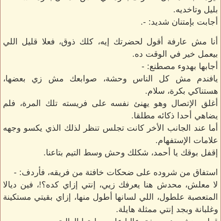
بليل وتاخديه.
أجابت بإمتنان شديد: -.
أنا مش عارفة أقول لحضرتك إيه، كلك ذوق، فعلا قليل اللي
بيعمل خير في الوقت ده.
أجابها بهدوء مصطنع: -
يافندم مش كل الناس وحشة، صوابعك مش زي بعضها،
هستناكي بكرة، سلام.
أغلق الإتصال وهو يهنئ نفسه على فريسته تلك المرة، فلم
يضاهي أحدا ذكائه مطلقا.
أما عند الجانب الأخر كانت تجلس تنظر لذلك الذي يكسو وجهه
علامات الإستفهام.
إقفل بوقك يا أحمد، شكلك وحش وسط التيم بتاعنا.
استفاق من شروده على ضحكات خافتة من فريقه، فأردف: -
لا معلش، محدش هنا يعرفك زيي، إنتي إزاي كده؟!، فين ديالا
المتعصبة علطول، اللي لسانها أطول منها، إزاي بقيتي مستكينة
وغلبانة وبجد إنتي ممثلة هايلة.