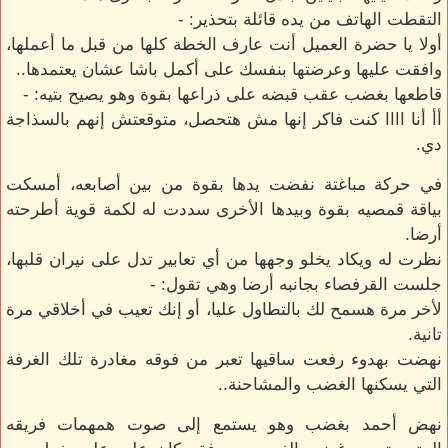
التقطت الهاتف من يده قائلة بتحذير: -
أولا يا حضرة العميل أنت عارف الخطة كلها من قبل ما أعملها،
وافقت عليها وعرضتها بنفسك على أكمل باشا عشان يعتمدها..
قاطعها بغضب عقب قبضه على ذراعها بقوة وهو يصيح بتيه: -
أأ أنا اااا كنت فاكر إنها مش هتحصل، متوقعتش إنهم بالسذاجة
دي.
في حركة مباغتة نفضت يدها بقوة من بين أصابعه، أمسكت
بياقة قمصيه بقوة وبيدها الأخرى سددت له لكمة قوية أطرحته
أرضا.
نظرت له ويكاد يخلو وجهها من أي تعابير تدل على نيران قلبها،
جلست القرفصاء بجانبه أرضا وهي تقول: -
لأخر مرة هسمح لك بالتطاول عليا، أو إنك تعيب في أخلاقي مرة
تانية.
نهضت بهدوء رفعت ساقيها تعبر من فوقه مغادرة تلك الغرفة
التي يسكنها الغضب والمشاحنة..
نهض أحمد بغضب وهو يستمع إلى صوت همهمات فريقه