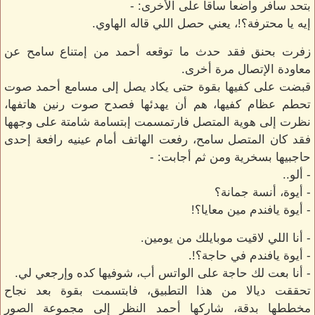
بتحد سافر واضعا ساقا على الأخرى: -
إيه يا محترفة؟!، يعني حصل اللي قاله الهاوي.
زفرت بحنق فقد حدث ما توقعه أحمد من إمتناع سامح عن
معاودة الإتصال مرة أخرى.
قبضت على كفيها بقوة حتى يكاد يصل إلى مسامع أحمد صوت
تحطم عظام كفيها، هم أن يهدئها فصدح صوت رنين هاتفها،
نظرت إلى هوية المتصل فارتمسمت إبتسامة شامتة على وجهها
فقد كان المتصل سامح، رفعت الهاتف أمام عينيه رافعة إحدى
حاجبيها بسخرية ومن ثم أجابت: -
- ألو..
- أيوة، أنسة جمانة؟
- أيوة يافندم مين معايا؟!
- أنا اللي لاقيت موبايلك من يومين.
- أيوة يافندم في حاجة؟!.
- أنا بعت لك حاجة على الواتس أب، شوفيها كده وإرجعي لي.
تحققت ديالا من هذا التطبيق، فابتسمت بقوة بعد نجاح
مخططها بدقة، شاركها أحمد النظر إلى مجموعة الصور