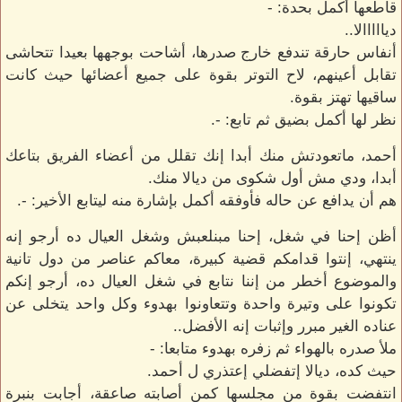
قاطعها أكمل بحدة: -
ديااااالا..
أنفاس حارقة تندفع خارج صدرها، أشاحت بوجهها بعيدا تتحاشى
تقابل أعينهم، لاح التوتر بقوة على جميع أعضائها حيث كانت
ساقيها تهتز بقوة.
نظر لها أكمل بضيق ثم تابع: -.
أحمد، ماتعودتش منك أبدا إنك تقلل من أعضاء الفريق بتاعك
أبدا، ودي مش أول شكوى من ديالا منك.
هم أن يدافع عن حاله فأوفقه أكمل بإشارة منه ليتابع الأخير: -.
أظن إحنا في شغل، إحنا مبنلعبش وشغل العيال ده أرجو إنه
ينتهي، إنتوا قدامكم قضية كبيرة، معاكم عناصر من دول تانية
والموضوع أخطر من إننا نتابع في شغل العيال ده، أرجو إنكم
تكونوا على وتيرة واحدة وتتعاونوا بهدوء وكل واحد يتخلى عن
عناده الغير مبرر وإثبات إنه الأفضل..
ملأ صدره بالهواء ثم زفره بهدوء متابعا: -
حيث كده، ديالا إتفضلي إعتذري ل أحمد.
انتفضت بقوة من مجلسها كمن أصابته صاعقة، أجابت بنبرة