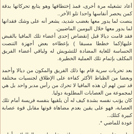
أعاد تشغيله مرة أخرى، فمذ إختطافها وهو يتابع تحركاتها بدقة
كمن يحصر أنفاسها واحدا تلو الأخر..
ينصت لما يدور معها بغضب شديد، يشعر أنه على وشك فقدانها
لما يدور معها خلال اليومين الماضيين.
فقد قامت ديالا قبل إنقضاض إحدى أعضاء تلك المافيا بالقبض
عليها(كما خططا مسبقا ) بإعطاءه بعض أجهزة التنصت
الحساسة للغاية المضادة للتشويش له ولباقي أعضاء الفريق
المكلف بإتمام تلك العملية الخطيرة.
بعد تحريات سرية قام بها ذلك الفريق والمكون من ديالا وأحمد
وبعضا من الظباط الأكثر كفاءة على الإطلاق لجنسيات مختلفة
قد تبين لهم أن هذه المافيا لا تحرك من رأس مدبر واحد بل هي
لمجموعة من العصابات المطلوبة دوليا.
كان يؤنب نفسه بشدة كيف له أن يلقيها بنفسه فريسة أمام تلك
العصابة، فهو على يقين بعدم مضاهاة قوتها مقابل قوة عصابة
كبيرة كتلك..
عودة للماضي *.