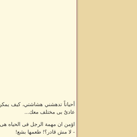
أحياناً تدهشني هشاشتي، كيف يمكن
عادىٌ بى مختلف معك...
اؤمن ان مهمة الرجل فى الحياه هى 
- لا مش قادر؟! طعمها بشع!