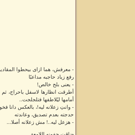
- معرفش، هما ازاى بيحطوا المقادي
رفع زياد حاجبه مداعبًا
- يعنى بلح خالص!
أطرقت انظارها لاسفل باحراج، ثم 
أمامها ليُلاطفها فتلجلجت..
- وانتِ زعلانه ليه!، بالعكس دانا فخو
حدجته بعدم تصديق، وعاندته
- هزعل ليه..! مش زعلانه أصلا...
ضاقت جفونه اللامعة