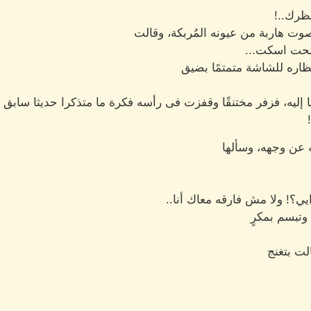
ظرك..!
 هاربة من عيونه المُربكة، وقالت
سمحت اسكت...
اره للشاشة متمتمًا بضيق
إليه، فزفر مختنقًا وقفزت فى رأسه فكرة ما متذكرا حديثا سابق بي
ه عن وجهه، وسألها
؟! ولا مش فارقه معاك أنا..
وتبسم بمكرٍ
لت بتغنج