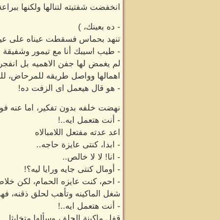
انخفضت شفتيته لتنالها ولكنها ببر
- ده بعينك، )
تنهد بحماس فسقطت عيناه على عيون
- طيب اسيبك أنا مع تيمور وشفيقة 
لم يغمض لها جفن الاهميه بل انفج
اهمالها وواصل طريقه للمرحاض، لل
- هو قال هيعمل اى الزفت ده!
نهضت خلفه بدون تفكير، اما عنه ف
- أنت هتعمل ايه..!
اعد عدته مفتعل اللامبالاه
- ابدا، كنتى عايزة حاجه..
- انا! لا لا خالص..
- أومال كنتى جايه ورايا ليه؟!
- احم، كنت عايزه الحمام، لكن خلا
شغل الماكينه وتأهب لحلق ذقنه، فهب
- أنت هتعمل ايه..!
قفل ماكينة الحلق، وسألها متخابثا.