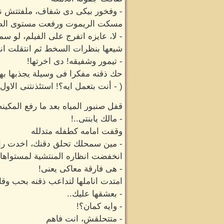
- وفخور بيكى دى شفاف، ملفتتش ن
مسكت الريموت ورفعت مستوى الصوت
- لا، عايزه اتفرج على الفيلم، لو 
شيعها بنظرات السخط ثم انتقلت انظ
- تيمور وشفيقه! دى اخرتها!
حك ذقنه مفكرا فى وسيلة يجذبها بها 
( - أنت بتعمل ايه؟! استئذنتنى الاول!
قفل صنبور المياه بعد ما رفع المكين
- مالك يابنتى..!
وقفت امامه كطفله متدلله
- مين سمحلك تحلق دقنك، اخدت رايي
انخفضت انظاره المنتشية لمستواها 
- هى فارقة معاكى يعنى!
امتدت اناملها لتداعب ذقنه بحب وقا
- بعشقها عليك..
- وايه كمان؟!
- متتحلقش، انت فاهم