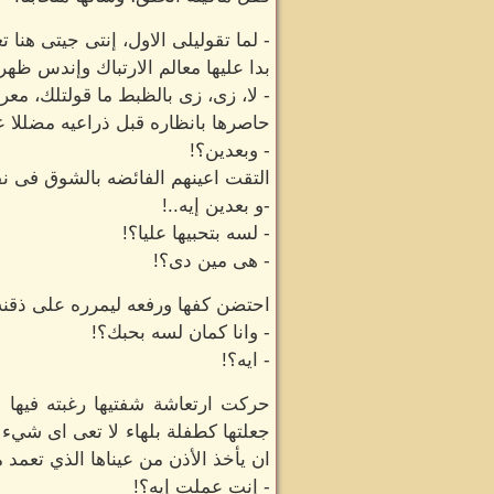
- لما تقوليلى الاول، إنتى جيتى هنا ت
بدا عليها معالم الارتباك وإندس ظهر
- لا، زى، زى بالظبط ما قولتلك، م
حاصرها بانظاره قبل ذراعيه مضللا عليه
- وبعدين؟!
التقت اعينهم الفائضه بالشوق فى 
-و بعدين إيه..!
- لسه بتحبيها عليا؟!
- هى مين دى؟!
احتضن كفها ورفعه ليمرره على ذقنه
- وانا كمان لسه بحبك؟!
- ايه؟!
حركت ارتعاشة شفتيها رغبته فيها 
جعلتها كطفلة بلهاء لا تعى اى شيء 
ان يأخذ الأذن من عيناها الذي تعمد 
- إنت عملت إيه؟!