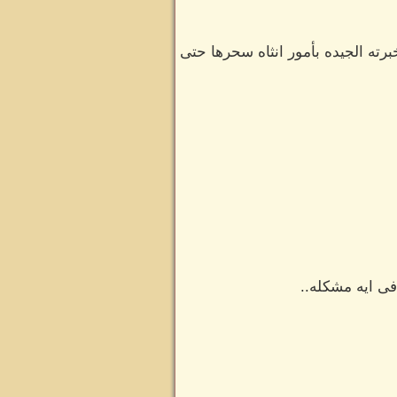
رته الجيده بأمور انثاه سحرها حتى
ى ايه مشكله..