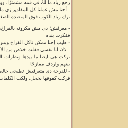
رجع زياد ما لكَ فى فمه مشمئزًا، و
- أحنا مش عملنا كل المقادير زى م
ترك زياد الكوب فوق المنضده الصغي
- معرفش؛ دى مش مكرونه بالفراخ، د
ففكرت بندم
- طيب إحنا ممكن ناكل الفراخ وبس 
- لالا، انا نفسي قفلت خلاص من الاك
تركت هى ايضا ما بيدها ونظرات الخ
بينهم واردف ممازحًا
- للدرجة دى متعرفيش تطبخى خال
فركت كفوفها بخجل، ولكت الكلمات 