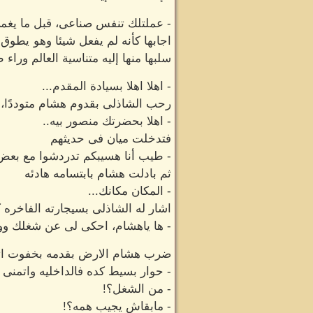
- عملتلك تنفس صناعى، قبل ما يغم
اجابها كأنه لم يفعل شيئا وهو يطوق
سلبها منها إليه متناسية العالم وراء
- اهلا اهلا بسيادة المقدم...
رحب الشاذلى بقدوم هشام متوددًا، 
- اهلا بحضرتك منصور بيه..
فتدخلت ميان فى حديثهم
- طيب أنا هسيبكم تدردشوا مع بعض 
ثم بادلت هشام بابتسامه هادئه
- المكان مكانك...
اشار له الشاذلى بسيجارته الفاخره
- ها ياهشام، احكى لى عن شغلك وو
ضرب هشام الارض بقدمه بخفوت اثناء
- حوار بسيط كده فالداخليه واتمنى
- من الشغل؟!
- مابقاش يجيب همه؟!