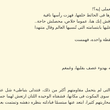
عملى إيه؟!
ها فى الحائط خلفها، فهزت رأسها نافية
عرفش إنك هنا، عموما خلاص، محصلش حاجة..
ا بابتسامته التى تُنسيها العالم وقال متنهدا
نقطة واحده، فهمست
 بهدوء عصف بقلبها، وغمغم
التى لم يتحمل مقاومتهم أكثر من ذلك، فتتدلى بتباطىء شل ع
سوى المكوث فى مكانها، فشفتاه الوحيده اللتان ارتعش لهما جسدها
محاربتهم كثيرا، ابتعد عنها مبتسمًا فبادلته بنظره دهشه وتمتمت ب