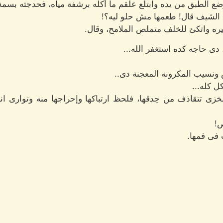
وضع الطبق من يده وابتلع علقم ما أكله برشفة مياه، فحدجته بسمة
ا الشيف قال! طعمها مش حلو ليه؟!
ره واتكئ للخلف متملص الملامح، وقال.
ى حاجه كده استغفر الله...
ونسيب المكرونه المعجنة دى..
ل كله...
زى تتقاذف من حِدقها، فلحظ ارتباكها وإحراجها منه وتوارى ان
ص!
فى فمها.