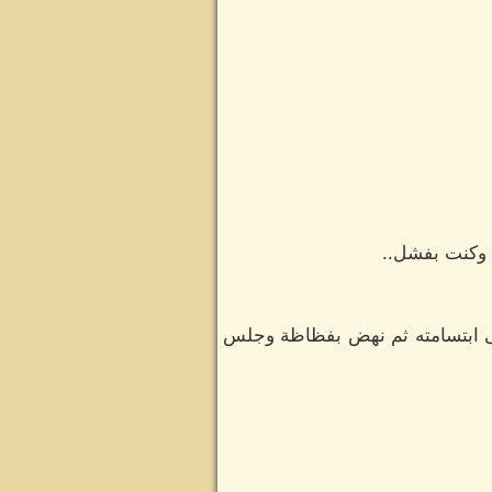
 وكنت بفشل..
لى ابتسامته ثم نهض بفظاظة وجلس