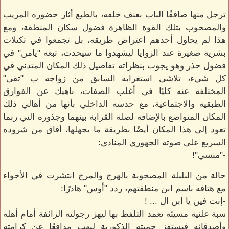
ترجل منها صافقًا الباب بعنف خلفه، بالطبع أثار حضوره المريب
والمصحوب بتلك القوة الظاهرة فضول سكان المنطقة، ومع
هذا لم يحاول أحدهم اعتراض طريقه، بل تجمعوا في تكتلات
بشرية صغيرة عند الزوايا ليشهدوا ما سيحدث، تبعه "يامن" في
فضول حذر وهو يجوب بنظراته تفاصيل ذلك المكان المتدني في
كل شيء، تلاشى استغرابه السابق من زواجه ب "تقى"
المختلفة عنه كليًا في أغلب الصفات، ناهيك عن الفوارق
الطبقية والاجتماعية، مع حدسه الداخلي بأنها من أهالي ذلك
المكان المتواضع بالإضافة لصلة القرابة بينهما وجذوره التي ربما
تعود إلى هذا المكان أيضًا بطريقة ما يجهلها، أفاق من شروده
السريع على صوته الجهوري المنادي:
-"منسي"!
حالة من البلبلة المصحوبة بالهرج والمرج انتشرت في الأجواء
مع هتافه باسم ابن منطقتهم، ردد "أوس" هادرًا:
-إنت فين يا ابن ال ... !
سبة علنية مسيئة تعمد التلفظ بها ليهز رجولته الزائفة أمام أهله
وأصدقائه فيستفز حميته الذكورية ليهب مدافعًا عن كرامته