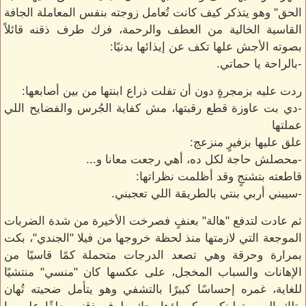
الحق" وهو يتذكر كيف كانت تُعامل زوجته بنفس المعاملة الجافة
القاسية الخالية من العطف والرحمة، فرك طرف ذقنه قائلاً
بصوته الأجش علها تكف عن إيذائها بدنيًا:
-بالراحة يا حماتي.
ردت عليه بزمجرةٍ دون أن تفلت ذراع ابنتها من بين أصابعها:
-دي بت عاوزة قطع رقبتها، مش كفاية الجُرس والفضايح اللي
عملتها
علق عليها بزفيرٍ منزعج:
-محصلش حاجة لكل ده، أهي رجعت معانا و...
قاطعته بتشنجٍ وقد أظلمت نظراتها:
-سيبني أربي بنتي بالطريقة اللي تعجبني.
ثم عادت لتدفع "هالة" بعنفٍ فصرخت الأخيرة من شدة الضربات
الموجعة التي لازمتها منذ لحظة خروجها من فيلا "الجندي"، بكت
بمرارة وحرقة وهي تصعد الدرجات متحملة كمًا قاسيًا من
الإهانات والسباب المخجل، على عكسها كان "منسي" منتشيًا
للغاية، غمره إحساسًا كبيرًا بالتشفي وهو يتأمل ضحيته تُهان