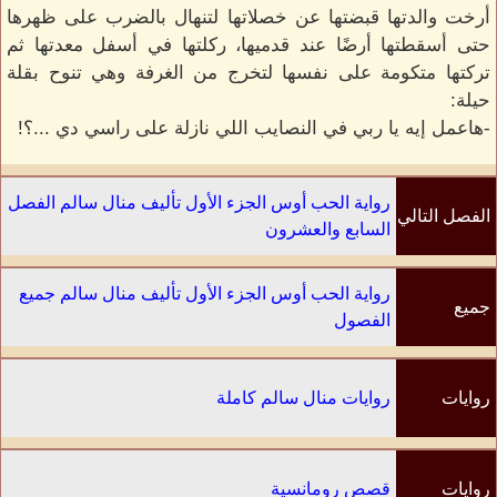
أرخت والدتها قبضتها عن خصلاتها لتنهال بالضرب على ظهرها
حتى أسقطتها أرضًا عند قدميها، ركلتها في أسفل معدتها ثم
تركتها متكومة على نفسها لتخرج من الغرفة وهي تنوح بقلة
حيلة:
-هاعمل إيه يا ربي في النصايب اللي نازلة على راسي دي ...؟!
رواية الحب أوس الجزء الأول تأليف منال سالم الفصل
الفصل التالي
السابع والعشرون
رواية الحب أوس الجزء الأول تأليف منال سالم جميع
جميع
الفصول
الفصول
روايات
روايات منال سالم كاملة
الكاتب
روايات
قصص رومانسية