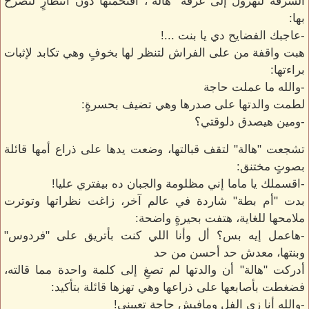
الشرفة لتهرول إلى غرفة "هالة"، اقتحمتها دون انتظارٍ لتصرخ
بها:
-عاجبك الفضايح دي يا بنت ...!
هبت واقفة من على الفراش لتنظر لها بخوفٍ وهي تكابد لإثبات
براءتها:
-والله ما عملت حاجة
لطمت والدتها على صدرها وهي تضيف بحسرةٍ:
-ومين هيصدق دلوقتي؟
تشجعت "هالة" لتقف قبالتها، وضعت يدها على ذراع أمها قائلة
بصوتٍ مختنق:
-اقسملك يا ماما إني مظلومة والجبان ده بيفتري عليا!
بدت "أم بطة" شاردة في عالم آخر، زاغت نظراتها وتوترت
ملامحها للغاية، هتفت بحيرةٍ واضحة:
-هاعمل إيه بس؟ أل وأنا اللي كنت بأتريق على "فردوس"
وبنتها، معدش حد أحسن من حد
أدركت "هالة" أن والدتها لم تصغِ إلى كلمة واحدة مما قالته،
فضغطت بأصابعها على ذراعها وهي تهزها قائلة بتأكيد:
-والله أنا زي الفل ومافيش حاجة تعيبني!