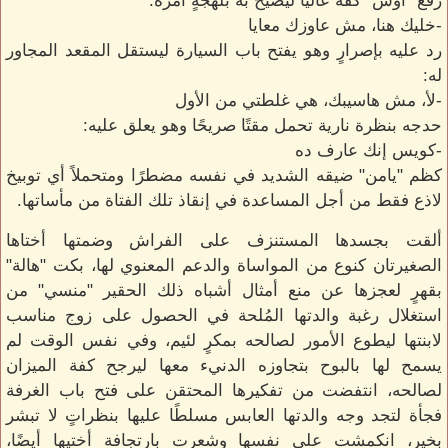
رفع "أوس" كفه عاليًا ليصيح به بلهجةٍ آمرة:
-خليك هنا، مش عاوزك معايا
رد عليه بإصرارٍ وهو يفتح باب السيارة ليستقل المقعد المجاور
له:
-لأ، مش هاسيبك، هي غلطتي من الأول
حدجه بنظرة نارية تحمل مقتًا صريحًا وهو يعلق عليه:
-كويس إنك عارف ده
كظم "يامن" ضيقه الشديد في نفسه مضطرًا ومتحملاً أي توبيخ
لاذع فقط من أجل المساعدة في إنقاذ تلك الفتاة من مأساتها.
ألقت بجسدها المستنزف على الفراش وضمتها أختاها
الصغيرتان كنوع من المواساة والدعم المعنوي لها، بكت "هالة"
بقهرٍ لعجزها عن منع أمثال أشباه ذلك الحقير "منسي" من
استغلال رغبة والدتها المُلحة في الحصول على زوج مناسب
لابنتها ليطوع الأمور لصالحه بمكرٍ لئيم، وفي نفس الوقت لم
يسمح لها بالبوح بتجاوزه الدنيء معها ليرجح كفة الميزان
لصالحه، انتفضت من تفكيرها المحتقن على فتح باب الغرفة
فجأة لتجد وجه والدتها العابس مسلطًا عليها بنظراتٍ لا تبشر
بخير، انكمشت على نفسها وشعرت بارتجافة أختيها أيضًا،