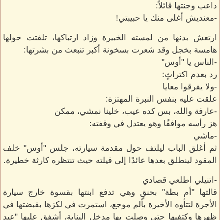
داعب وجنتها قائلاً:
-معنديش أغلى منك يا حبيبتي!
ارتعش بدنها من لمسته الخبيرة وزاد ارتباكها، تلفتت حولها
هامسة بخجل وقد شعرت بسخونة أكبر تنبعث من بشرتها:
-الناس يا "أوس"
رد بعدم اكتراثٍ:
-ولا يفرقوا معايا
علقت عليه بنفس النبرة المهتزة:
-عارفة والله، بس كده عيب، خلينا نمشي، ممكن
هز رأسه موافقًا وهو يعتدل في وقفته:
-ماشي
ثم أغلق الباب ليلتف حول مقدمة سيارته، جلس "أوس" خلف
المقود لينطلق بعدها عائدًا إلى فيلته حيث تنتظره كارثة خطيرة.
-اتنيلي اطلعي قصادي
قالتها "أم بطة" بحنقٍ وهي تدفع ابنتها بقسوة خارج سيارة
الأجرة لتتأوه الأخيرة بألم موجع، استمرت في لكزها بقبضتها في
ظهرها وكتفيها حتى وصلت بها مدخل البناية، أشفق عليها "عبد