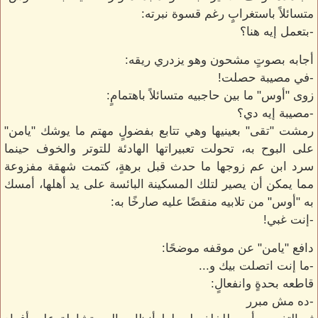
متسائلاً باستغرابٍ رغم قسوة نبرته:
-بتعمل إيه هنا؟
أجابه بصوتٍ مشحون وهو يزدري ريقه:
-في مصيبة حصلت!
زوى "أوس" ما بين حاجبيه متسائلاً باهتمامٍ:
-مصيبة إيه دي؟
رمشت "تقى" بعينيها وهي تتابع بفضولٍ مهتم ما يوشك "يامن"
على البوح به، تحولت تعبيراتها الهادئة للتوتر والخوف حينما
سرد ابن عم زوجها ما حدث قبل برهةٍ، كتمت شهقة مفزوعة
مما يمكن أن يصير لتلك المسكينة البائسة على يد أهلها، أمسك
به "أوس" من تلابيه منقضًا عليه صارخًا به:
-إنت غبي!
دافع "يامن" عن موقفه موضحًا:
-ما إنت اتصلت بيك و...
قاطعه بحدةٍ وانفعالٍ:
-ده مش مبرر