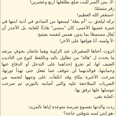
-لأ، بس اكسر للبت ضلع يطلعلها أربع وعشرين!
زفر متمتمًا:
-استغفر الله العظيم!
تركه ليلحق ب "أم بطة" ليمنعها من التمادي في أذية ابنتها في
غمرة غضبها الأعمى، كان "منسي" هادئًا للغاية، بل الأجدر أن
يُقال مستمتعًا بما يدور، همس لنفسه بعبثيةٍ:
-لأ ولسه، أنا هولعها على الآخر!
انزوت أختاها الصغيرتان عند الزاوية وهما تتابعان بخوفٍ مرتعد
ما يحدث ل "هالة" من تطاول باليد وباللفظ كنوع من التأديب
العنيف لها، لم تجرؤ إحداهما على التدخل أو الدفاع عنها
وحمايتها، فوالدتهما لن تتوقف عما تفعل حتى تهدأ ثورتها،
صرخت الأخيرة ببكاءٍ وقد انكفأت على وجهها لتحميه من
الضربات المتلاحقة عليه والتي أصابته بالتورم، ثم صرخت
تتوسلها علها ترفق بها:
-كفاية بقى.
ردت والدتها بقسوةٍ شرسة متوعدة إياها بالمزيد:
-هو إنتي لسه شوفتي حاجة؟