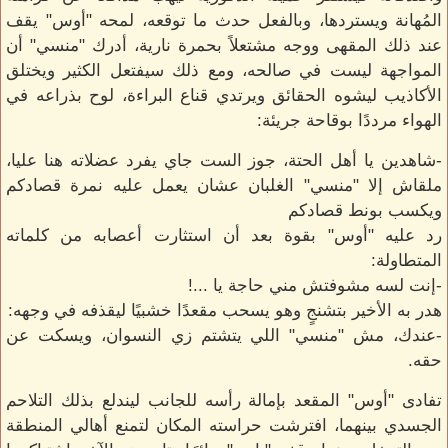
المُهانة ويستردها، وبالفعل حدث ما توقعه، لمحه "أوس" يقف
عند ذلك المقهى ووجه مشتعلاً بحمرة نارية، أدرك "منسي" أن
المواجهة ليست في صالحه، ومع ذلك سيفتعل الكثير ويختلق
الأكاذيب ليشوه الحقائق ويرتدي قناع البراءة، لوح بذراعه في
الهواء مرددًا بوقاحة جريئة:
-شاهدين يا أهل الحتة، جوز الست جاي يفرد عضلاته هنا عليا،
ملقاش إلا "منسي" الغلبان عشان يعمل عليه نمرة قصادكم
ويكسب بونط قصادكم
رد عليه "أوس" بقوة بعد أن استثارت أعصابه من كلماته
المتطاولة:
-إنت لسه مشوفتش مني حاجة يا ...!
هدر به الأخير بتشنجٍ وهو يسحب مقعدًا خشبيًا ليقذفه في وجهه:
-عندك، مش "منسي" اللي يتشتم زي النسوان، ويسكت عن
حقه.
تفادى "أوس" المقعد بإمالة رأسه للجانب ليندلع بذلك التلاحم
الجسدي بينهما، افترشت حراسته المكان لتمنع أهالي المنطقة