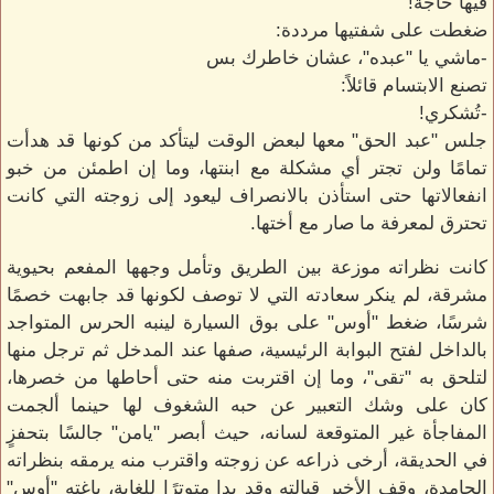
فيها حاجة!
ضغطت على شفتيها مرددة:
-ماشي يا "عبده"، عشان خاطرك بس
تصنع الابتسام قائلاً:
-تُشكري!
جلس "عبد الحق" معها لبعض الوقت ليتأكد من كونها قد هدأت
تمامًا ولن تجتر أي مشكلة مع ابنتها، وما إن اطمئن من خبو
انفعالاتها حتى استأذن بالانصراف ليعود إلى زوجته التي كانت
تحترق لمعرفة ما صار مع أختها.
كانت نظراته موزعة بين الطريق وتأمل وجهها المفعم بحيوية
مشرقة، لم ينكر سعادته التي لا توصف لكونها قد جابهت خصمًا
شرسًا، ضغط "أوس" على بوق السيارة لينبه الحرس المتواجد
بالداخل لفتح البوابة الرئيسية، صفها عند المدخل ثم ترجل منها
لتلحق به "تقى"، وما إن اقتربت منه حتى أحاطها من خصرها،
كان على وشك التعبير عن حبه الشغوف لها حينما ألجمت
المفاجأة غير المتوقعة لسانه، حيث أبصر "يامن" جالسًا بتحفزٍ
في الحديقة، أرخى ذراعه عن زوجته واقترب منه يرمقه بنظراته
الجامدة، وقف الأخير قبالته وقد بدا متوترًا للغاية، باغته "أوس"