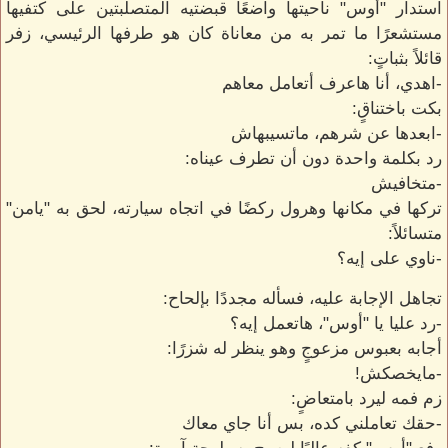
استدار "أوس" ناحيتها واضعًا قبضتيه المتصلبتين على كتفيها
مستشعرًا ما تمر به من معاناة كان هو طرفها الرئيسي، زفر
قائلاً بثباتٍ:
-اهدي، أنا هاعرف أتعامل معاهم
بكت باختناقٍ:
-ابعدها عن شرهم، ماتسيبهاش
رد بكلمة واحدة دون أن تطرف عيناه:
-متخافيش
تركها في مكانها وهرول ركضًا في اتجاه سيارته، لحق به "يامن"
متسائلاً:
-ناوي على إيه؟
تجاهل الإجابة عليه، فسأله مجددًا بإلحاح:
-رد عليا يا "أوس"، هاتعمل إيه؟
أجابه بعبوس مزعوجٍ وهو ينظر له شزرًا:
-مايخصكش!
زم فمه ليرد بامتعاضٍ:
-حقك تعاملني كده، بس أنا جاي معاك