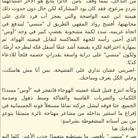
من التدخل، بينما وقف "يامن" حائرًا يتابع هو الآخر اشتباكهما
بترددٍ مزعوج، فقد كان يود المشاركة لكن حال دون حدوث ذلك
هيمنة ابن عمه الواضحة والتي يعجز أب فرد عادي على
مجابهتها، أفسح رواد المقهي الطريق ل "منسي" ليندفع في
اتجاه غريمه، سدد لكمة مشحونة بغضبٍ كبير في وجه "أوس"
الذي أحنى رأسه للجهة المعاكسة لتقابل قبضته الهواء، ثم
بمهارة احترافية لكزه بقبضة أشد عنفًا أسفل فكه ليطرحه أرضًا،
ولكون "منسي" على دراية واسعة بقدراتٍ خصمه فلجأ للادعاء
كذبًا:
-اضربني عشان تداري على الفضيحة، بس أنا مش هاسكت،
وخلي الكل يعرف وساختك.
وكأنه انتزع فتيل قنبلة غضبته الهوجاء فانفجر فيه "أوس" مسددًا
اللكمات والضربات القاسية والفتاكة وسط ذهول وصدمة
الجميع، جثا فوقه ليشل حركته تمامًا مستغلاً قوته الجسمانية في
إفراغ ما استثير بداخله من مشاعر مهتاجة ثائرة متمتمًا بتوعدٍ
من بين أسنانه المضغوطة بشراسةٍ:
-هادفنك هنا
صرخ "منسي" بأقصى ما يستطيع متعمدًا جذب الأعين كلها إليه