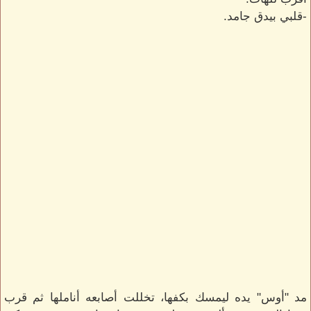
-قلبي بيدق جامد.
مد "أوس" يده ليمسك بكفها، تخللت أصابعه أناملها ثم قرب