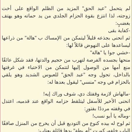
لم يتحمل "عبد الحق" المزيد من الظلم الواقع على أخت
زوجته، لذا انتزع بقوة الحزام الجلدي من يد حماته وهو يهتف
بغضبٍ:
-كفاية بقى
ثم انحنى بجذعه قليلاً ليتمكن من الإمساك ب "هالة" من ذراعها
ليساعدها على النهوض قائلاً لها:
-خشي جوا يا "هالة"
منحها بجسده الفرصة لتهرب من حجيم والدتها، فقد شكل عائقًا
منع أمها من الوصول إليها لتتمكن من الاختباء في غرفتها
بالداخل، تحول وجه "عبد الحق" للعبوس الشديد وهو يلقي
بالحزام في وجه "منسي" ليقول بعدها له:
-مالهاش لازمة وقفتك دي، شوف وراك إيه!
انحنى الأخير للأسفل ليتلقط حزامه الواقع عند قدميه، اعتدل
في وقفته مرددًا بفتورٍ:
-وماله يا أبو نسب!
ثم لوح له بيده كنوع من التوديع قبل أن يخرج من المنزل صافقًا
الباب خلفه، كورت "أم بطة" يدها قائلة بعتابٍ: