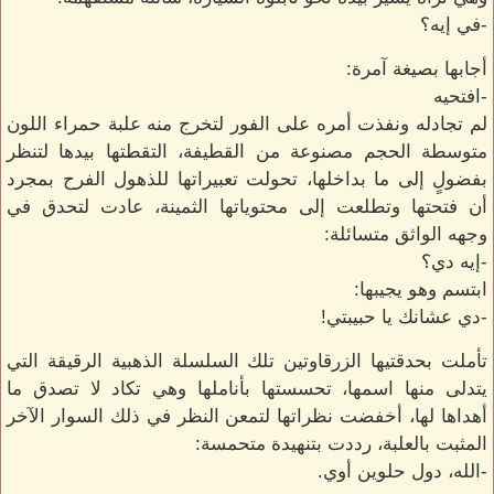
-في إيه؟
أجابها بصيغة آمرة:
-افتحيه
لم تجادله ونفذت أمره على الفور لتخرج منه علبة حمراء اللون
متوسطة الحجم مصنوعة من القطيفة، التقطتها بيدها لتنظر
بفضولٍ إلى ما بداخلها، تحولت تعبيراتها للذهول الفرح بمجرد
أن فتحتها وتطلعت إلى محتوياتها الثمينة، عادت لتحدق في
وجهه الواثق متسائلة:
-إيه دي؟
ابتسم وهو يجيبها:
-دي عشانك يا حبيبتي!
تأملت بحدقتيها الزرقاوتين تلك السلسلة الذهبية الرقيقة التي
يتدلى منها اسمها، تحسستها بأناملها وهي تكاد لا تصدق ما
أهداها لها، أخفضت نظراتها لتمعن النظر في ذلك السوار الآخر
المثبت بالعلبة، رددت بتنهيدة متحمسة:
-الله، دول حلوين أوي.