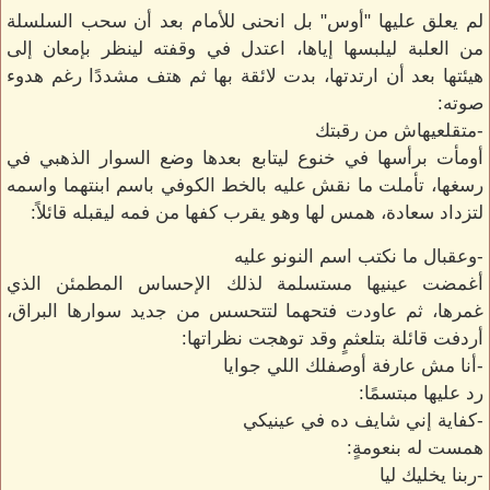
لم يعلق عليها "أوس" بل انحنى للأمام بعد أن سحب السلسلة
من العلبة ليلبسها إياها، اعتدل في وقفته لينظر بإمعان إلى
هيئتها بعد أن ارتدتها، بدت لائقة بها ثم هتف مشددًا رغم هدوء
صوته:
-متقلعيهاش من رقبتك
أومأت برأسها في خنوع ليتابع بعدها وضع السوار الذهبي في
رسغها، تأملت ما نقش عليه بالخط الكوفي باسم ابنتهما واسمه
لتزداد سعادة، همس لها وهو يقرب كفها من فمه ليقبله قائلاً:
-وعقبال ما نكتب اسم النونو عليه
أغمضت عينيها مستسلمة لذلك الإحساس المطمئن الذي
غمرها، ثم عاودت فتحهما لتتحسس من جديد سوارها البراق،
أردفت قائلة بتلعثمٍ وقد توهجت نظراتها:
-أنا مش عارفة أوصفلك اللي جوايا
رد عليها مبتسمًا:
-كفاية إني شايف ده في عينيكي
همست له بنعومةٍ:
-ربنا يخليك ليا