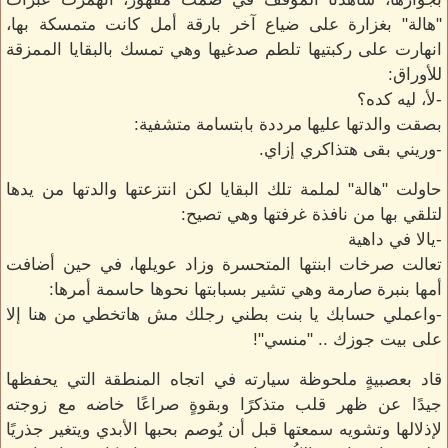
"هالة" بغزارة على ضياع آخر بارقة أمل كانت متمسكة بها،
انهارت على ركبتيها تلطم صدغيها وهي تمسك بالبقايا الممزقة
للأوراق:
-لأ، ليه كده؟
بصقت والدتها عليها مرددة بابتسامة متشفية:
-وريني بقى هتذاكري إزاي.
حاولت "هالة" لملمة تلك البقايا لكن انتزعتها والدتها من يدها
لتلقي بها من نافذة غرفتها وهي تصيح:
-يالا في داهية
تعالت صرخات ابنتها المتحسرة وزاد عويلها، في حين أضافت
أمها بنبرة صارمة وهي تشير بسبابتها نحوها حاسمة أمرها:
-واعملي حسابك يا بنت بطني رجلك مش هاتخطي من هنا إلا
على بيت جوزك .. "منسي"!
قاد بعصبيةٍ ملحوظة سيارته في اتجاه المنطقة التي يحفظها
جيدًا عن ظهر قلب متذكرًا وبقوةٍ صراعًا خاضه مع زوجته
لإذلالها وتشويه سمعتها قبل أن يُوصم بحبها الأبدي ويتغير جذريًا