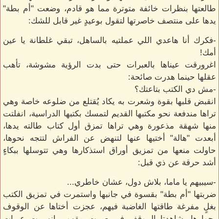
طالعتها بنظرات خائفة متوترة مما هو قادم، وضعت "أم بطة"
يدها على منتصف خاصرتها لتقول بوعيدٍ غير قابل للشك:
-فكرك أنا هاعدي اللي عملتيه بالساهل، تبقي غلطانة يا عين
أمك!
اغرورقت عيناها بالعبرات حتى بدت الرؤية مشوشة، تأهب
عقلها حينما هدرت صائحة:
-مش دي الكتب بتاعتك؟
انقبض قلبها بقوة وشعرت به يكاد يُقتلع من ضلوعه خاصة وهي
تراها مندفعة نحو مكتبها القديم لتمسك بكتبها الدراسية، انفلتت
منها شهقة مذعورة وهي تراها تمزق أول كتاب طالته يدها،
أبعدت "هالة" أختيها عنها لتنهض عن الفراش لتتجه نحوها،
حاولت منعها من تمزيق أوراق استذكارها وهي تتوسلها ببكاءٍ
أشد حرقة عن ذي قبل:
-سيبيهم يا ماما، بلاش دول، عشان خاطري...
ضربتها "أم بطة" بقسوة في جانبها واستمرت في تمزيق الكتب
بغلٍ مفرغة طاقتها الغاضبة فيهم، عجزت أختاها عن الوقوف
بجوارها، شاهدتا الموقف في صمت مقهور، انهمرت عبرات