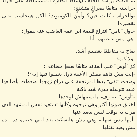
ثم التفت برأسه للخلف ليسلط أنظاره المستشاطة على أفراد
حراسته متابعًا بصراخٍ متشنجٍ:
-والحراسة كانت فين؟ وأمن الكومبوند؟ الكل هيتحاسب على
تقصيره!
حاول "يامن" انتزاع قبضة ابن عمه الغاضب عنه ليقول:
-هي مش غلطتهم، أنا...
صاح به مقاطعًا بعصبيةٍ أشد:
-ولا كلمة
كز "أوس" على أسنانه متابعًا بغيظٍ مضاعف:
-إنت مش فاهم ممكن الأغبية دول يعملوا فيها إيه؟!
وضعت "تقى" يدها المرتجفة على ذراع زوجها، ضغطت بأصابعها
عليه تتوسله بنبرة شبه باكية:
-"أوس" اتصرف، ماتسيبهاش لوحدها
اختنق صوتها أكثر وهي ترجوه وكأنها تستعيد نفس المشهد الذي
مرت به بوقت ليس ببعيد عنها:
-أمها مش سهلة، وهي مش هاتسكت بعد اللي حصل، ده.. ده
مش بعيد تقتلها.