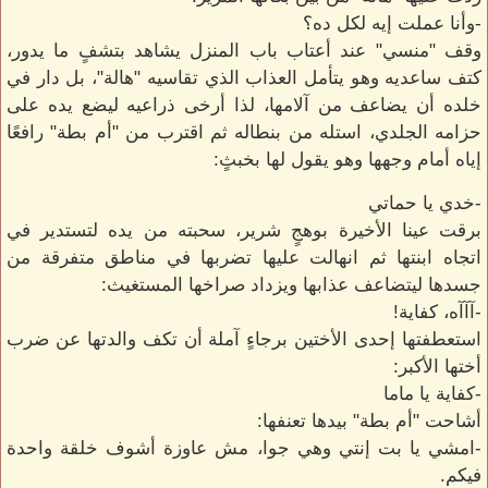
-وأنا عملت إيه لكل ده؟
وقف "منسي" عند أعتاب باب المنزل يشاهد بتشفٍ ما يدور،
كتف ساعديه وهو يتأمل العذاب الذي تقاسيه "هالة"، بل دار في
خلده أن يضاعف من آلامها، لذا أرخى ذراعيه ليضع يده على
حزامه الجلدي، استله من بنطاله ثم اقترب من "أم بطة" رافعًا
إياه أمام وجهها وهو يقول لها بخبثٍ:
-خدي يا حماتي
برقت عينا الأخيرة بوهجٍ شرير، سحبته من يده لتستدير في
اتجاه ابنتها ثم انهالت عليها تضربها في مناطق متفرقة من
جسدها ليتضاعف عذابها ويزداد صراخها المستغيث:
-آآآه، كفاية!
استعطفتها إحدى الأختين برجاءٍ آملة أن تكف والدتها عن ضرب
أختها الأكبر:
-كفاية يا ماما
أشاحت "أم بطة" بيدها تعنفها:
-امشي يا بت إنتي وهي جوا، مش عاوزة أشوف خلقة واحدة
فيكم.