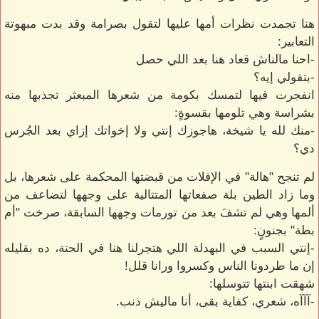
هنا تجمدت نظرات أمها عليها لتقول بصرامة وقد بدت مبهوتة
التعابير:
-احنا مالناش قعاد هنا بعد اللي حصل
-بتقولي إيه؟
انفجرت فيها لتمسك بكومة من شعرها المبعثر تجذبها منه
بشراسة وهي تلومها بقسوةٍ:
-منك لله يا شيخة، هاجوزك إنتي ولا إخواتك إزاي بعد الجُرس
دي؟
لم تنجح "هالة" في الإفلات من قبضتها المحكمة على شعرها، بل
وما زاد الطين بلة صفعاتها المتتالية على وجهها لتضاعف من
ألمها وهي لم تشفَ بعد من تورمات وجهها السابقة، صرخت "أم
بطة" بجنونٍ:
-إنتي السبب في البهدلة اللي هتجرلنا هنا في الحتة، ده بقليله
إن ما طردونا الناس وكسروا ورانا قلل!
شهقت ابنتها تتوسلها:
-آآآه، شعري، كفاية بقى، أنا ماليش ذنب.