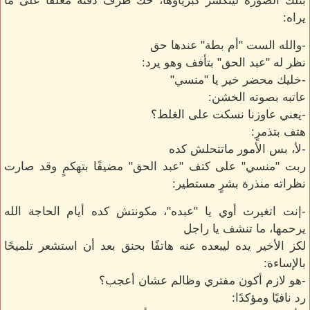
بتلك الصورة لينكسر كبرياؤها، حك طرف ذقنه معلقًا على ما
يراه:
-والله الست "أم بطة" عندها حق
نظر له "عبد الحق" بتأفف وهو يرد:
-خليك محضر خير يا "منسي"
عاتبه بصوته الخشن:
-يعني عاوزنا نسكت على الغلط؟
هتف بتذمرٍ:
-لأ، بس الأمور ماتتحلش كده
ربت "منسي" على كتف "عبد الحق" مضيفًا بتهكمٍ وقد صارت
نظراته منذرة بشرٍ مستطير:
-إنت اتغيرت أوي يا "عبده"، مكونتش كده أيام الحاجة الله
يرحمها، ما تنشف يا راجل
لكز الأخير يده ليبعده عنه هاتفًا بحنق بعد أن استشعر تلميحًا
بالإساءة:
-هو لازم أكون مفتري وظالم عشان أعجب؟
رد نافيًا ومؤكدًا: