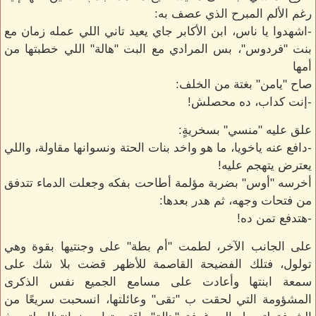
رغم الألم المبرح الذي عصف به:
-اشهدوا يا ناس، ابن الأكابر جاي يعيد تاني اللي عمله زمان مع
بنت "فردوس"، بس المرادي مع البت "هالة" اللي خطبتها من
أمها
صاح "يامن" بغتة من الخلف:
-إنت كداب، ده محصلش!
علق عليه "منسي" بسخريةٍ:
-دافع عنه ياخويا، ما هو واخد بنات الحتة ونسوانها مقاولة، واللي
يعترض يتهجم عليه!
أخرسه "أوس" بضربة مؤلمة أطاحت بفكه وجعلت الدماء تتدفق
من فتحات وجهه، ثم هدر بعدها:
-هتدفع تمن ده!
على الجانب الآخر، لطمت "أم بطة" على وجنتيها بقوة وهي
تولول، فتلك الفضيحة القاصمة للأظهر قضت بلا شك على
سمعة ابنتها وأعادت على مسامع الجميع نفس الذكرى
المشؤومة التي لحقت ب "تقى" وعائلتها، انسحبت سريعًا من