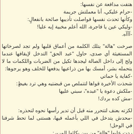
هتفت مدافعة عن نفسها:
-حرام عليكي، أنا معملتش جريمة
وكأنها تحدث نفسها فواصلت تأديبها صائحة بانفعالٍ:
-وليكي عين يا فاجرة، الله أعلم مخبية إيه عليا!
-آآآه.
صرخت "هالة" بتلك الكلمة من أعماق قلبها ولم تجد لصرخاتها
المستغيثة أي صدى، حاول "عبد الحق" التدخل لإيقافها عندما
ولج إلى داخل الصالة ليجدها تكيل من الضربات واللكمات ما لا
يتحمله بشر، أمسك بها من ذراعيها يدفعها للخلف وهو يرجوها:
-كفاية يا حماتي
شحذت الأخيرة قواها لتتملص من قبضتيه وهي ترد بغيظٍ:
-ملكش دعوة يا "عبده"، سبني عليها
-مش كده بردك!
لكزته بعنف لتتحرر منه قبل أن تدير رأسها نحوه لتحذره:
-محدش يتدخل في اللي بأعمله فيها، هستنى لما تحط شرفنا
في الوحل!
ردت عليها "هالة" من بين بكائها المرير: