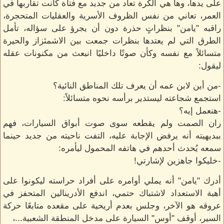
على يدها، وها هي الكُرة تعاد من جديد مع فتاة كانت تقاربها في
العمر، تعاني من نفس الظروف الأسرية والعقليات المتحجرة،
راقبه "يامن" بنظراتٍ حذرة دون أن يجرؤ على سؤاله، تأمل
الطرق التي لم يعتدها بنظرات جمعت بين الاشمئزاز والحيرة
متسائلاً مع نفسه وكأن صوتًا داخليًا انبعث من مكنونات عقله
ليقول:
-من أين لابن عمه أن يعرف تلك المناطق النائية؟
استجمع شجاعته ليستدير برأسه نحوه متسائلاً:
-هنعمل إيه؟
ران الصمت ولم يقطعه سوى صوت أبواق السيارات، فهم
ببديهيته أنه يرفض الإجابة عليه، التفت ناحيته من جديد حينما
سمعه يُحدث أحدهم في هاتفه المحمول ليأمره:
-خليكوا جاهزين لإشارتي!
أدرك "يامن" أنه يملي أوامره على أفراد حراسته ليكونوا على
أهبة الاستعداد لاشتباك حتمي، اندفع الأدرينالين المتحفز في
عروقه هو الآخر، وجلس بعدم أريحية على مقعده متابعًا حركة
السير، أوقف "أوس" السيارة على مدخل المنطقة الشعبية...،