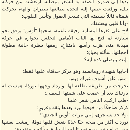
يدها إلى صدره، ألصقه به لتشعر بنبضاته، ارتعشت من حركته
تلك، ورفعت عينيها إليه لتجده يطالعها بنظراتٍ والهة، تحركت
شفتاه قائلاً ببسمته التي تسحر العقول وتأسر القلوب:
-وأنا قلبي بيعشقك
لاح على ثغرها ابتسامة رقيقة ناعمة، سحبها "أوس" برفق نحو
سيارته ثم فتح لها الباب الأمامي لتجلس بجواره في حركة
مهذبة منه، هزت رأسها بامتنانٍ، رمقها بنظرة حانية مطولة
أخجلتها، سألته بحياءٍ:
-إنت بتبصلي كده ليه؟
أجابها بتنهيدة رومانسية وهو مركز حدقتاه عليها فقط:
-مش عاوز أشوف غيرك وبس
تحرجت من طريقة تطلعه لها، وازداد وجهها توردًا، همست له
بارتباك بعد أن عضت على شفتها السفلى:
-طب اركب، الناس بتبص علينا
كركر ضاحكًا من خوفها ليرد بعدها بثقة وغرورٍ:
-ولا حد يستجرى، إنتي مرات "أوس الجندي"!
توردت أكثر من منحه حبًا عذبًا ينعش قلبها دومًا، رمشت بعينيها
وهي تراه يشير بيده نحو تابلوه السيارة، سألته مستفهمة: