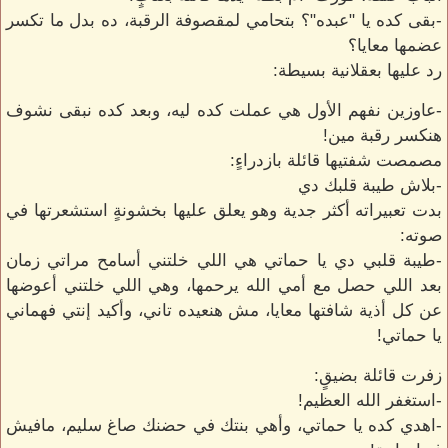
-بقى كده يا "عبده"؟ بتحامي لمقصوفة الرقبة، ده بدل ما تكسر
عضمها معايا؟
رد عليها بعقلانية بسيطة:
-عاوزين نفهم الأول هي عملت كده ليه، وبعد كده نبقى نشوف
هنكسر رقبة مين!
مصمصت شفتيها قائلة بازدراءٍ:
-بلاش طيبة قلبك دي
بدت تعبيراته أكثر جدية وهو يعلق عليها بخشونةٍ استشعرتها في
صوته:
-طيبة قلبي دي يا حماتي هي اللي خلتني أسامح مراتي زمان
بعد اللي حصل مع أمي الله يرحمها، وهي اللي خلتني أعوضها
عن كل أذية شافتها معايا، مش هنعيده تاني، وأكيد إنتي فهماني
يا حماتي!
زفرت قائلة بضيقٍ:
-استغفر الله العظيم!
-اهدي كده يا حماتي، وأهي بنتك في حضنك صاغ سليم، مافيش