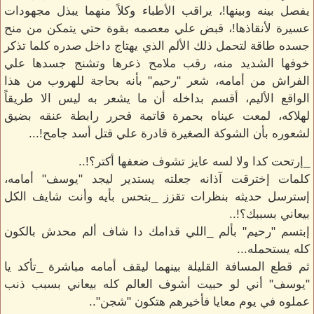
يفصل بينه وبينها!، يراقب الأطباء وكلاً منهما يبذل مجهودات
عسيرة لأنقاذها!، قبض علي معصمه بقوة حتي يتمكن من منح
جسده طاقة لتحمل ذلك الألم الذي يهتاج داخل صدره كلما تذكر
خوفها الشديد منه، رقب ملامح ذعرها وتشنج جسدها علي
الفراش من أمامه، شعر "رحيم" بأنه بحاجة للهروب من هذا
الواقع الأليم، أقسم بداخله أن ما يشعر به ليس الا طريقاً
لهلاكه، لمعت عيناه بحمرة قاتمة فحرر رابطة عنقه بضيق
لشعوره بأن الشوكة الصغيرة قادرة علي قتل أسد جامح!...
_إرتحت كدا ولا لسه عايز تشوف ضعفها أكتر؟!..
كلمات إخترقت آذانه جعلته يستدير ليجد "يوسف" أمامه،
إسترسل حديثه بنظرات تقزز _بتحس بأيه وأنت شايف الكل
بيعاني بسببك؟!..
إبتسم "رحيم" بألم _اللي قدامك دا شاف ألم محدش بالكون
كله يستحمله...
ثم قطع المسافة القليلة بينهما ليقف أمامه مباشرة _تأكد يا
"يوسف" أني لو حبيت أشوف العالم كله بيعاني بسبب ذنب
عملوه في يوم معايا فأخيرهم هتكون "شجن"..