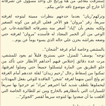
إستنزفت معاكم، من هنا ورايح كل واحد مسؤول عن تصرفاته
أنا خارج أي موضوع تافه خاص بيكم..
وتركهم"ريان" بعدما حدجهم بنظرات مميتة ليتوجه لغرفته
سريعاً، زفر "مروان" هو الأخر فعلي الرغم من كونه الصغير
ولكنه يشعر بأن "إياد" أصغر منه بتصرفاته الطائشة،غاب عن
الوعي من أثر الخمر المعتاد له فأسنده "مروان" لغرفته حتي
وضعه بفراشه بحزن علي حاله الذي يسوء يوماً عن يوم...
بالمشفي وخاصة أمام غرفة "أشجان"..
توجه" يوسف" للمنزل حتي يستريح قليلاً ثم يعود للمشفي،
مرت عدة دقائق إختلاس فيهم أحداهم الأنظار حتي تأكد من
خلو الطريق من المارة ليتسللوا جميعاً حتي وصلوا لغرفتها،
تمكنوا من إسقاط رجال "رحيم زيدان" لقلة عددهم أمام الغرفة
ثم ولج أثنين منهما لغرفة "شجن" الفاقدة للوغي بفعل المهدئات
ليحملوها بلطف شديد كما اخبرهم "مراد" ثم خرجوا بها سريعاً
للسيارات التي بأنتظارهم بالخارج ومن ثم للطائرة الخاصة التي
أقلعت ما أن صعدوا بها لتتوجه سريعاً لقصر "الجوكر"...