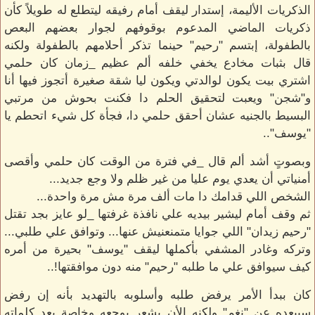
الذكريات الأليمة، إستدار ليقف أمام رفيقه ليتطلع له طويلاً كأن
ذكريات الماضي المدعوم بوقوفهم لجوار بعضهم البعص
بالطفولة، إبتسم "رحيم" حينما تذكر أحلامهم بالطفولة ولكنه
قال بثبات مخادع يخفي خلفه ألم عظيم _زمان كان حلمي
اشتري بيت يكون لوالدتي ويكون ليا شقة صغيرة أتجوز فيها أنا
و"شجن" ويعبت لتحقيق الحلم دا فكنت بحوش من مرتبي
البسيط بالجنيه عشان أحقق حلمي دا، فجأة كل شيء اتحطم يا
"يوسف"..
وبصوتٍ أشد ألم قال _في فترة من الوقت كان حلمي وأقصى
أمنياتي أن يعدي يوم عليا من غير ظلم ولا وجع جديد...
الشخص اللي قدامك دا مات ألف مرة مش مرة واحدة...
ثم وقف أمام ليشير بيديه علي نافذة غرفتها _لو عايز بجد تقتل
"رحيم زيدان" اللي جوايا متمنعنيش عنها... وتوافق علي طلبي...
وتركه وغادر المشفي بأكملها ليقف "يوسف" بحيرة من أمره
كيف سيوافق علي ما طلبه "رحيم" منه دون موافقتها!..
كان ببدأ الأمر يرفض طلبه وأسلوبه بالتهديد بأنه إن رفض
سيبعده عن "نغم" ولكنه الأن يشعر بوجعه وخاصة بعد كلماته