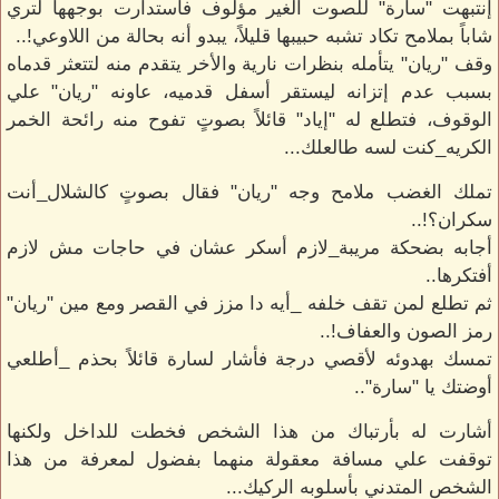
إنتبهت "سارة" للصوت الغير مؤلوف فأستدارت بوجهها لتري
شاباً بملامح تكاد تشبه حبيبها قليلاً، يبدو أنه بحالة من اللاوعي!..
وقف "ريان" يتأمله بنظرات نارية والأخر يتقدم منه لتتعثر قدماه
بسبب عدم إتزانه ليستقر أسفل قدميه، عاونه "ريان" علي
الوقوف، فتطلع له "إياد" قائلاً بصوتٍ تفوح منه رائحة الخمر
الكريه_كنت لسه طالعلك...
تملك الغضب ملامح وجه "ريان" فقال بصوتٍ كالشلال_أنت
سكران؟!..
أجابه بضحكة مريبة_لازم أسكر عشان في حاجات مش لازم
أفتكرها..
ثم تطلع لمن تقف خلفه _أيه دا مزز في القصر ومع مين "ريان"
رمز الصون والعفاف!..
تمسك بهدوئه لأقصي درجة فأشار لسارة قائلاً بحذم _أطلعي
أوضتك يا "سارة"..
أشارت له بأرتباك من هذا الشخص فخطت للداخل ولكنها
توقفت علي مسافة معقولة منهما بفضول لمعرفة من هذا
الشخص المتدني بأسلوبه الركيك...