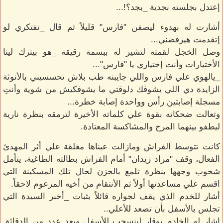
إعتدل بجلسته بجدية _بجد؟!...
أشارت له بهدوء ليصفن "فارس" قليلاً ثم قال _تفتكري لو
إتقدمت هيرفضني...
وصل الخجل لقمته لتشير له ببسمة رقيقة _هو بيترك لينا
الأختيارات وأنت إختياري يا "فارس"...
_يالهوي علي فارس واللي جايبنه طب بلاش تحسسيني بالأنوثة
الزايدة دي اللي يشوفك دلوقتي ما يشوفكيش من شوية وأنتِ
مسجلة إصابتين رأس وواحدة إصابة خطرة...
وتعالت ضحكاته بقوة علي كلماته الأخيرة لترمقه بنظرة نارية
ليطفو بينهما المرح والمشاكسة المعتادة.
كانت تتوسط الفراش ومازالت عيناها مغلقة علي أثر المهدئ
الفعال، وقف "مراد زيدان" أمام الفراش بطالته الطاغية، يتأمل
شحوب وجهها بنظرة تلمع بالحزن لحال تلك المسكينة التي
اقسم علي مساعدتها أولاً ثم الأنتقام من أخيه المزعوم لاحقاً.
أشار للخدم الذي يقف لجواره قائلاً بثبات _أخبر السيدة التي
تجلس بالأسفل بأن تصعد للأعلي..
اشار له الخادم بوقار لينسحب للأسفل وبعد عدد من الدقائق