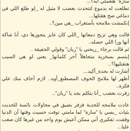
سارة" هتعملي أيه؟...
تطلعت له بدموع لتتحدث بغضب لا مثيل له _لو طلع اللي في
دماغي صح هقتلها...
إنكمشت ملامحه بأستغراب _هي مين؟..
قالت وهي تزيح دمعاتها _اللي كان عايز يتجوزها دي، أنا شاكة
أنها ورا اللي حصله..
ثم قالت برجاء _ريحني يا "ريان" وقولي الحقيقة .
إبتسم بسخرية متجاهلاً أخر كلماتها_ يعني لو هي السبب
هتقتليها؟..
أشارت له بحدة_أكيد...
أظهر لها ملامح الخوف المصطنع_أوه.. لازم أخاف منك علي
فكرة..
زفرت بغضب _أنا بتكلم بجد يا "ريان"..
عادت ملامحه للجدية فزفر بضيق في محاولات بائسة للحديث
بثبات _بصي يا "سارة" لما مامتي توفت حسيت وقتها أن الدنيا
وقفت، تفكيري أني ممكن أعيش يوم واحد من غيرها كان صعب
عليا...