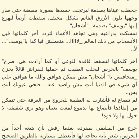
جحظت عيناها بصدمة ليرتجف جسدها بصورة مقبضة حتي صار
وجهها بلون الأزرق القاتم بشكل مخيف، سقطت أرضاً ليهرع
إليها "يوسف" بصدمة _"أشجان"..
تمسكت بذراعيه وهي تجاهد الأغماء لتردد أخر كلماتها قبل
الأنسحاب من ذلك العالم _لااااا... متعملش فيا كدا يا"يوسف"...
لأ..
أخر كلماتها لتسقط فاقدة للوعي أو كما أرادت هي، صرخ"
يوسف" بالحرس ليجلب الطبيب ثم حملها للفراش قائلاً بحزن
_متخافيش يا" أشجان" مش ممكن هوافق والله ما هوافق علي
أي شيء في الدنيا أنتِ مش راضيه عنه... فتحي عيونك أنتِ
بس..
لم تنصاع له فأشارت له الطبيبة للخروج من الغرفة حتي تتمكن
من إنقاذها فأنصاع لها بدموع لمعت بعيناه وهو يري شقيقته لا
حول لها ولا قوة!...
خرج من المشفي بمفرده بعدما رفض بأن يتبعه أحداً من
الحرس، شعر بأنه بحاجة لها فأنعطف بسيارته بالطريق الصحيح