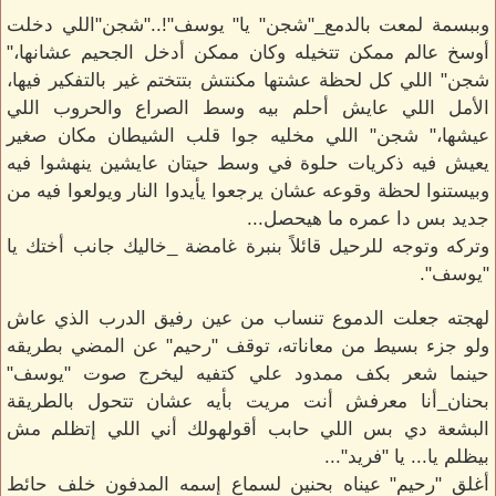
وببسمة لمعت بالدمع_"شجن" يا" يوسف"!.."شجن"اللي دخلت
أوسخ عالم ممكن تتخيله وكان ممكن أدخل الجحيم عشانها،"
شجن" اللي كل لحظة عشتها مكنتش بتتختم غير بالتفكير فيها،
الأمل اللي عايش أحلم بيه وسط الصراع والحروب اللي
عيشها،" شجن" اللي مخليه جوا قلب الشيطان مكان صغير
يعيش فيه ذكريات حلوة في وسط حيتان عايشين ينهشوا فيه
وبيستنوا لحظة وقوعه عشان يرجعوا يأيدوا النار ويولعوا فيه من
جديد بس دا عمره ما هيحصل...
وتركه وتوجه للرحيل قائلاً بنبرة غامضة _خاليك جانب أختك يا
"يوسف".
لهجته جعلت الدموع تنساب من عين رفيق الدرب الذي عاش
ولو جزء بسيط من معاناته، توقف "رحيم" عن المضي بطريقه
حينما شعر بكف ممدود علي كتفيه ليخرج صوت "يوسف"
بحنان_أنا معرفش أنت مريت بأيه عشان تتحول بالطريقة
البشعة دي بس اللي حابب أقولهولك أني اللي إتظلم مش
بيظلم يا... يا "فريد"...
أغلق "رحيم" عيناه بحنين لسماع إسمه المدفون خلف حائط