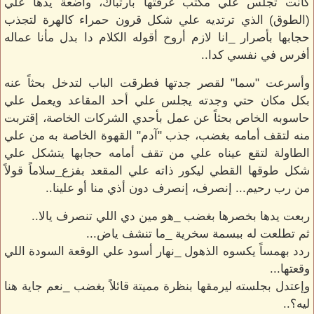
كانت تجلس علي مكتب غرفتها بأرتباك، واضعة يدها علي
(الطوق) الذي ترتديه علي شكل قرون حمراء كالهرة لتجذب
حجابها بأصرار _انا لازم أروح أقوله الكلام دا بدل مأنا عماله
أفرس في نفسي كدا..
وأسرعت "سما" لقصر جدتها فطرقت الباب لتدخل بحثاً عنه
بكل مكان حتي وجدته يجلس علي أحد المقاعد ويعمل علي
حاسوبه الخاص بحثاً عن عمل بأحدي الشركات الخاصة، إقتربت
منه لتقف أمامه بغضب، جذب "آدم" القهوة الخاصة به من علي
الطاولة لتقع عيناه علي من تقف أمامه حجابها يتشكل علي
شكل طوقها القطي ليكور ذاته علي المقعد بفزع_سلاماً قولاً
من رب رحيم... إنصرف، إنصرف دون أذي منا أو علينا..
ربعت يدها بخصرها بغضب _هو مين دي اللي تنصرف يالا..
ثم تطلعت له ببسمة سخرية _ما تنشف ياض...
ردد بهمساً يكسوه الذهول _نهار أسود علي الوقعة السودة اللي
وقعتها...
وإعتدل بجلسته ليرمقها بنظرة مميتة قائلاً بغضب _نعم جاية هنا
ليه؟..