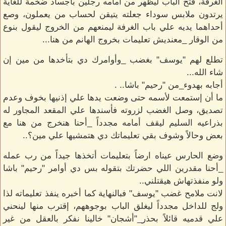
الغرفة، فتح الباب ليظهر من أمامه رجلين بأجساد ضخمة للغاية
يرتدون ملابس سوداء جعلته يتيقن لحساب من يعملون، وصع
أحداهما يديه علي باب الغرفة ليمنعهم من الخروج ليقول بنوع
من الوقار _معنديش تعليمات بخروج الهانم من هنا...
تطلع لهم "يوسف" بغضب _وأوامرك دي بتأخدها من مين إن
شاء الله...
أجابه بهدوء_من "رحيم" باشا.. .
ما أن إستمعت لأسمه حتى وضعت يدها علي إذنيها بخوف وعدم
تصديق، وصل الغضب لزروته فأسندها علي المقعد المجاور له
بذراعيه السليم ليقف أمامه مجدداً _أحنا هنخرج من هنا مع
بعض وحالاً وشوف بقي تعليماتك دي هتمشيها علي مين؟..
وضع الحارس عيناه ارضاً بتعليمات أتخذها جيداً من رب عمله
_أحنا مقدرين اللي حضرتك بتقوله بس دي أوامر "رحيم" باشا
ولو منفذتهاش هيقتلني..
لانت ملامح غضب "يوسف" فبالنهاية كما أخبره ينفذ تعليماته لذا
ولج للداخل مجدداً ليغلق الباب بوجوههم، إقترب منها لينحني
علي قدميه قائلاً بحذر_"أشجان" خالينا نفكر بالعقل من غير