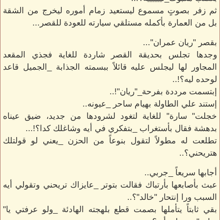
ثم زفر بصوتٍ مسموع ليستعيد زمام أموره ليخرج من الشقة
بل من العمارة بأكمله مستلقي سيارته للعودة للقصر...
بقصر "ريان عمران"...
وجدها تجلس بحديقة القصر شاردة للغاية فجذي المقعد
المجاور لها ليجلس عليه قائلاً ببسمته الجذابة _الجميل قاعد
لوحده ليه؟!..
إبتسمت مرددة بفرحة_"ريان"!..
إستند علي الطاولة بهيام ساحر _عيونه..
خجلت" سارة" للغاية لتغود لشرودها من جديد، ضيق عيناه
بدهشة فقال بأستغراب _بتفكري في أيه وشاغلك كدا؟!...
تطلعت له مطولاً لتقول بنوعاً من الحزن _يعني لو قولتلك
هتريحني؟..
أجابها سريعاً _جربي..
عبث بأصابعها بأرتباك فقالت بتوتر _عايزاك تريحني وتقولي أيه
السبب ورا إنتحار "خالد"؟..
بقي ثابتاً يتأملها بصمت قطع بلهجته الهادئة _ولو عرفتي يا"