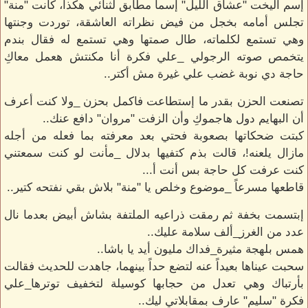
إسم اليخت "عشاق الليل" إسماً مطابق لثنائي هكذا، كانت "منة"
تجلس أمامه بخجل من فيض نظراته العاشقة، توردت وجنتها
وهي تستمع لكلماته، طال صمتها وهي تستمع له فقال بندم
يتخمص صوته الرجولي _علي فكرة أنا مكنتش هعمل معاكِ
حاجة دي نوبة غضب علي غيرة مش أكتر..
تصنعت الحزن بقدر ما إستطاعت فاكمل بحزن _ولا كنت أعرف
أن البهايم دول هاجموكِ وأن الزفت "مروان" دافع عنك..
كبتت ضحكاتها بصعوبة فحتي بعد معرفته بما فعله من أجله
مازال يلعنه!، قالت بذم كتفيها بدلال _مأنت لو كنت سمعتني
كنت عرفت كل حاجة بس أنت أ...
قاطعها مسرعاً _موضوع وخلص يا "منة" بلاش بقي نفتحه كتير..
إبتسمت بخفة ثم رمقت ذراعيه الملتفة بشاش أبيض بعدما نال
عدد من الغرز_ألف سلامة عليك..
همس بلهجة مثيرة_فداك مليون أيد يا باشا..
سحبت عيناها بعيداً عنه لتضع حداً بينهما، جاهدت للحديث فقالت
بأرتباك وهي تعدل من حجابها كوسيلة لتخفيف توترها_علي
فكرة "سليم" عارف بمقابلاتي ليك..