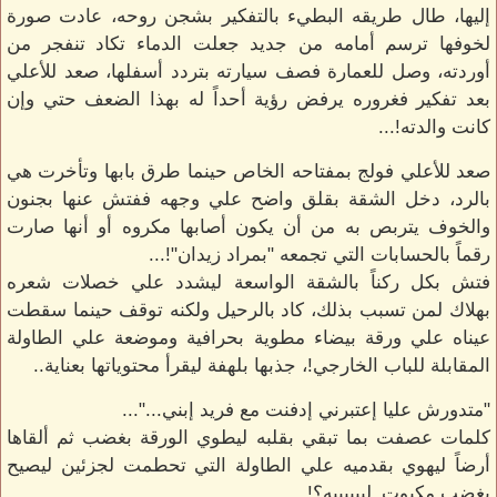
إليها، طال طريقه البطيء بالتفكير بشجن روحه، عادت صورة
لخوفها ترسم أمامه من جديد جعلت الدماء تكاد تنفجر من
أوردته، وصل للعمارة فصف سيارته بتردد أسفلها، صعد للأعلي
بعد تفكير فغروره يرفض رؤية أحداً له بهذا الضعف حتي وإن
كانت والدته!...
صعد للأعلي فولج بمفتاحه الخاص حينما طرق بابها وتأخرت هي
بالرد، دخل الشقة بقلق واضح علي وجهه ففتش عنها بجنون
والخوف يتربص به من أن يكون أصابها مكروه أو أنها صارت
رقماً بالحسابات التي تجمعه "بمراد زيدان"!...
فتش بكل ركناً بالشقة الواسعة ليشدد علي خصلات شعره
بهلاك لمن تسبب بذلك، كاد بالرحيل ولكنه توقف حينما سقطت
عيناه علي ورقة بيضاء مطوية بحرافية وموضعة علي الطاولة
المقابلة للباب الخارجي!، جذبها بلهفة ليقرأ محتوياتها بعناية..
"متدورش عليا إعتبرني إدفنت مع فريد إبني..."...
كلمات عصفت بما تبقي بقلبه ليطوي الورقة بغضب ثم ألقاها
أرضاً ليهوي بقدميه علي الطاولة التي تحطمت لجزئين ليصيح
بغضب مكبوت_لييييييه؟!..