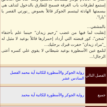
إستمع لطرقات باب الغرفة فسمح للطارق بالدخول لتدلف هي
ببسمتها الهادئة ليبتسم الجوكر قائلاً بغموض _نورتي القصر يا
"يارا".
بالمشفي...
إنقلبت لما فيها من غضب "رحيم زيدان" حينما علم بأختفاء
"شجن"، كور قبضته التي أزداد إحمرارها قائلاً بوعيد لا مثيل له
_"مراد زيدان" حفرت قبرك برجليك...
لتلمع عين الأسطورة بوعيد شيطاني لا يقوي علي كسره أعتى
الرجال!...
رواية الجوكر والأسطورة للكاتبة آية محمد الفصل
الفصل التالي
السادس عشر
جميع
رواية الجوكر والأسطورة للكاتبة آية محمد