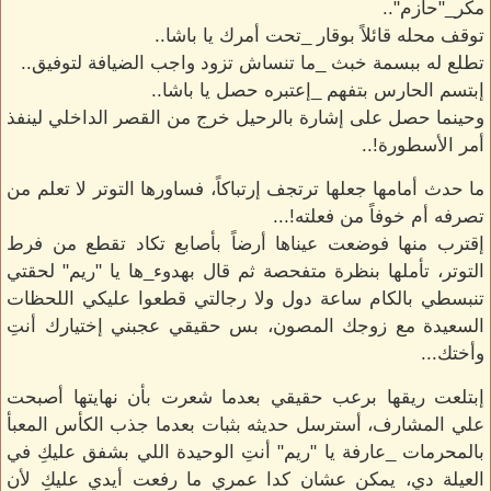
مكر_"حازم"..
توقف محله قائلاً بوقار _تحت أمرك يا باشا..
تطلع له ببسمة خبث _ما تنساش تزود واجب الضيافة لتوفيق..
إبتسم الحارس بتفهم _إعتبره حصل يا باشا..
وحينما حصل على إشارة بالرحيل خرج من القصر الداخلي لينفذ
أمر الأسطورة!..
ما حدث أمامها جعلها ترتجف إرتباكاً، فساورها التوتر لا تعلم من
تصرفه أم خوفاً من فعلته!...
إقترب منها فوضعت عيناها أرضاً بأصابع تكاد تقطع من فرط
التوتر، تأملها بنظرة متفحصة ثم قال بهدوء_ها يا "ريم" لحقتي
تنبسطي بالكام ساعة دول ولا رجالتي قطعوا عليكي اللحظات
السعيدة مع زوجك المصون، بس حقيقي عجبني إختيارك أنتِ
وأختك...
إبتلعت ريقها برعب حقيقي بعدما شعرت بأن نهايتها أصبحت
علي المشارف، أسترسل حديثه بثبات بعدما جذب الكأس المعبأ
بالمحرمات _عارفة يا "ريم" أنتِ الوحيدة اللي بشفق عليكِ في
العيلة دي، يمكن عشان كدا عمري ما رفعت أيدي عليكِ لأن