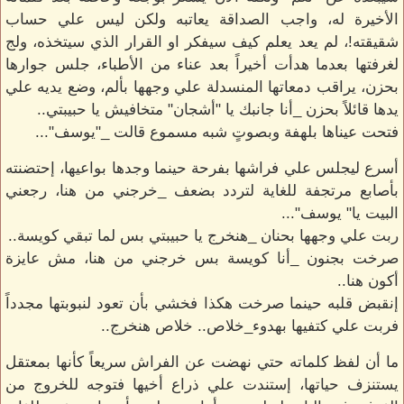
الأخيرة له، واجب الصداقة يعاتبه ولكن ليس علي حساب
شقيقته!، لم يعد يعلم كيف سيفكر او القرار الذي سيتخذه، ولج
لغرفتها بعدما هدأت أخيراً بعد عناء من الأطباء، جلس جوارها
بحزن، يراقب دمعاتها المنسدلة علي وجهها بألم، وضع يديه علي
يدها قائلاً بحزن _أنا جانبك يا "أشجان" متخافيش يا حبيبتي..
فتحت عيناها بلهفة وبصوتٍ شبه مسموع قالت _"يوسف"...
أسرع ليجلس علي فراشها بفرحة حينما وجدها بواعيها، إحتضنته
بأصابع مرتجفة للغاية لتردد بضعف _خرجني من هنا، رجعني
البيت يا" يوسف"...
ربت علي وجهها بحنان _هنخرج يا حبيبتي بس لما تبقي كويسة..
صرخت بجنون _أنا كويسة بس خرجني من هنا، مش عايزة
أكون هنا..
إنقبض قلبه حينما صرخت هكذا فخشي بأن تعود لنبوبتها مجدداً
فربت علي كتفيها بهدوء_خلاص.. خلاص هنخرج..
ما أن لفظ كلماته حتي نهضت عن الفراش سريعاً كأنها بمعتقل
يستنزف حياتها، إستندت علي ذراع أخيها فتوجه للخروج من