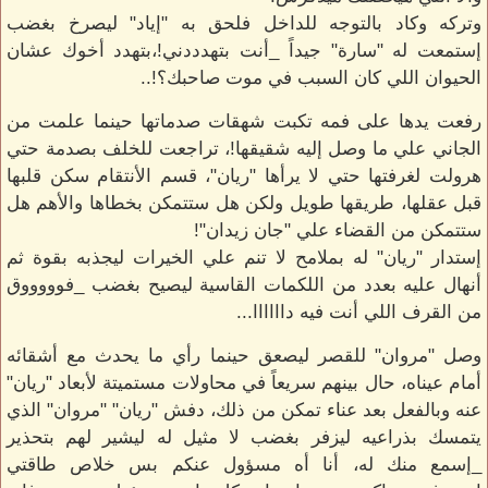
وتركه وكاد بالتوجه للداخل فلحق به "إياد" ليصرخ بغضب
إستمعت له "سارة" جيداً _أنت بتهدددني!،بتهدد أخوك عشان
الحيوان اللي كان السبب في موت صاحبك؟!..
رفعت يدها على فمه تكبت شهقات صدماتها حينما علمت من
الجاني علي ما وصل إليه شقيقها!، تراجعت للخلف بصدمة حتي
هرولت لغرفتها حتي لا يرأها "ريان"، قسم الأنتقام سكن قلبها
قبل عقلها، طريقها طويل ولكن هل ستتمكن بخطاها والأهم هل
ستتمكن من القضاء علي "جان زيدان"!
إستدار "ريان" له بملامح لا تنم علي الخيرات ليجذبه بقوة ثم
أنهال عليه بعدد من اللكمات القاسية ليصيح بغضب _فوووووق
من القرف اللي أنت فيه داااااا...
وصل "مروان" للقصر ليصعق حينما رأي ما يحدث مع أشقائه
أمام عيناه، حال بينهم سريعاً في محاولات مستميتة لأبعاد "ريان"
عنه وبالفعل بعد عناء تمكن من ذلك، دفش "ريان" "مروان" الذي
يتمسك بذراعيه ليزفر بغضب لا مثيل له ليشير لهم بتحذير
_إسمع منك له، أنا أه مسؤول عنكم بس خلاص طاقتي