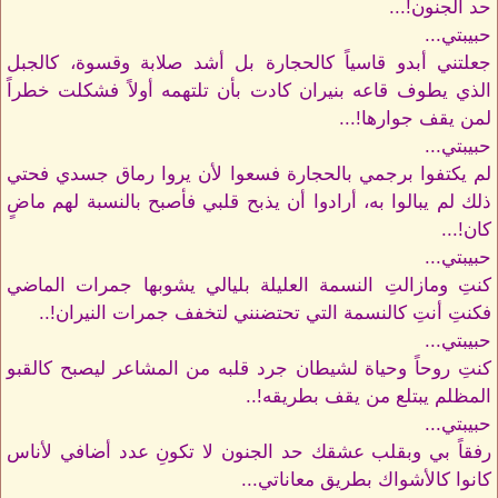
حد الجنون!...
حبيبتي...
جعلتني أبدو قاسياً كالحجارة بل أشد صلابة وقسوة، كالجبل
الذي يطوف قاعه بنيران كادت بأن تلتهمه أولاً فشكلت خطراً
لمن يقف جوارها!...
حبيبتي...
لم يكتفوا برجمي بالحجارة فسعوا لأن يروا رماق جسدي فحتي
ذلك لم يبالوا به، أرادوا أن يذبح قلبي فأصبح بالنسبة لهم ماضٍ
كان!...
حبيبتي...
كنتِ ومازالتِ النسمة العليلة بليالي يشوبها جمرات الماضي
فكنتِ أنتِ كالنسمة التي تحتضنني لتخفف جمرات النيران!..
حبيبتي...
كنتِ روحاً وحياة لشيطان جرد قلبه من المشاعر ليصبح كالقبو
المظلم يبتلع من يقف بطريقه!..
حبيبتي...
رفقاً بي وبقلب عشقك حد الجنون لا تكونِ عدد أضافي لأناس
كانوا كالأشواك بطريق معاناتي...