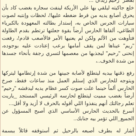
بقصر "رحيم زيدان"...
خلع جاكيته ليلقي بها علي الأريكة لينفث سجاره بغضب كاد بأن
يحرق أصابع يديه من فرط ضغطه عليها!، لحظات وإنتبه لصوت
سيارات الجرس الخاص به، إستدار بطالته المعهودة بالكبرياء
الطاغي، ألقاها الحارس أرضاً بقوة جعلتها ترتطم بقدم الطاولة
فتأوهت من الألم ولكن لم يعنيها الأمر فالأصعب قادم!، رفعت
"ريم" عيناها لمن يقف أمامها برعب إعتادت عليه بوجوده،
إنحنى "رحيم" ليجذبها من معصمها لتسري رجفة بأنحاء جسدها
من شدة الخوف..،
رفع ذقنها بيديه ليتطلع لأصابة جبينها من شدة إرتطامها ليتركها
ويتوجه للحارس الذي إستلم العمل منذ ساعات فقط، صرخ
الحارس ألماً حينما علت صوت كسر عظام يديه ليدفشه "رحيم"
أرضاً بغضب مميت ليتطلع لحارسه الرئيسي المستجد _ياريت
تعلم رجالتك أنهم ينفذوا اللي أقوله بالحرف لا أزيد ولا أقل...
أسرع بالحديث الحارس الأساسي الذي أصبح المسؤول عن
الجميع_اللي تؤمر بيه جنابك..
أشار له بطرف أصبعه بالرحيل ثم أستوقفه قائلاً ببسمة