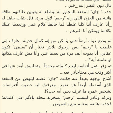
قال دون النظر إليه _خير...
جذب" جان" المقعد المجاور له ليتطلع له بعينين طافتهم طاقة
هائلة من الحزن الذي رأه "رحيم" لاول مرة، قال بثبات جاهد له
_أنا عارف أننا كلنا غلطنا لما خالفنا كلام عمي وزتعدينا عليك
بكلامنا ويمكن أنا اكترهم ..
ثم وضع عيناه أرضاً حتي يتمكن من إستكمال حديثه _عارف إني
غلطت يا "رحيم" بس ارجوك بلاش تختار أن "سلمى" تكون
عقابي، أنا بموت ألف مرة من بعدها عني وأنا مش عارف مكانها
او عاملة أيه؟!..
ثم زفر بثقل أنفاسه ليعيد كلماته مجدداً _متخلنيش أبعد عنها في
أكتر وقت هي محتاجاني فيه...
أشاح بوجهه بعيداً عنه فكبت "جان" غضبه لينهض عن المقعد
الذي أسقطه أرضاً عن تعمد _معرفش ليه حطيت أفتراضات
لشخص عمره ما عرف يعني أيه حب؟!..
وتركه وغادر ليبتسم "رحيم" بسخرية محلة بالألم على كلماته؛
فجذب هاتفه بمعالم تنبع بالغموض...