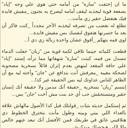
ما ان إختفت "سارة" من أمامه حتي هوي علي وجه "إياد"
بصفعة قوية ليجذبه ليقف أمامه ليصرخ به بجنون _مفيش فايدة
فيك هتفضل حقير زي مأنت...
تطلع له بغضب من تصرفه ليجذبه الأخر مجدداً _كنت فاكر أن
بعد ما خسرتها هتفوق لنفسك بس مفيش فايدة...
لوي فمه بتهكم _أفوق عشان واخدة زبالة زي دي أ...
قطعت كلماته حينما تلاقي لكمة قوية من "ريان" جعلت الدماء
تنسدل من فمه، كبتت "سارة" شهقاتها مما ترأه، إستند "إياد"
علي حافة المقعد لينهض بعدم إتزان قائلاً بسخرية مصحوبة
لضحكة مغيبة _معرفش أنت بتدافع عن "جان" وأخته ليه مع أن
الظاهر للناس عداوتك ليه بس الحقيقة غير كدا...
إبتسم "ريان" بسخرية _حقيقة أنك مدمن ولا حقيقة أنك إنسان
حقير ومتستحقش حب أي حد بنت مش أخت "جان" بس...
ثم إستكمل حديثه بثبات _قولتلك قبل كدا الأصول مالهاش علاقة
بالعداء اللي بيني وبينه وطول مأنت بتخترق الخطوط دي
هتلاقيني عائق في طريقك فمن الأفضل أنك تبعد عنهم خالص
والا اللي هيحصلك ميذكرش.