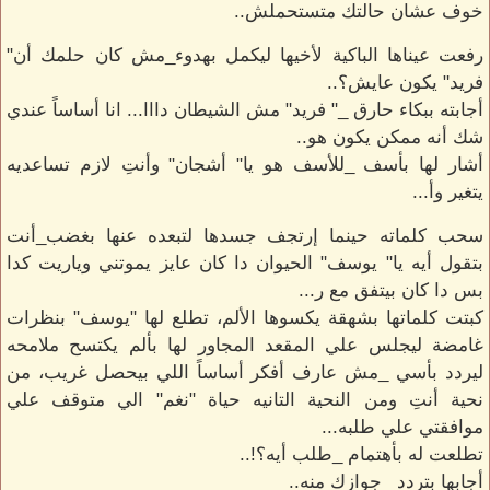
خوف عشان حالتك متستحملش..
رفعت عيناها الباكية لأخيها ليكمل بهدوء_مش كان حلمك أن"
فريد" يكون عايش؟..
أجابته ببكاء حارق _" فريد" مش الشيطان دااا... انا أساساً عندي
شك أنه ممكن يكون هو..
أشار لها بأسف _للأسف هو يا" أشجان" وأنتِ لازم تساعديه
يتغير وأ...
سحب كلماته حينما إرتجف جسدها لتبعده عنها بغضب_أنت
بتقول أيه يا" يوسف" الحيوان دا كان عايز يموتني وياريت كدا
بس دا كان بيتفق مع ر...
كبتت كلماتها بشهقة يكسوها الألم، تطلع لها "يوسف" بنظرات
غامضة ليجلس علي المقعد المجاور لها بألم يكتسح ملامحه
ليردد بأسي _مش عارف أفكر أساساً اللي بيحصل غريب، من
نحية أنتِ ومن النحية التانيه حياة "نغم" الي متوقف علي
موافقتي علي طلبه...
تطلعت له بأهتمام _طلب أيه؟!..
أجابها بتردد _جوازك منه..