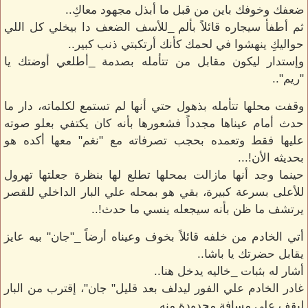
ضعفك وخوفك باين من قبل ما أبذل مجهود معاكِ..
ثم أطفأ سيجاره قائلاً بألم _للأسف الضعف دا بيخلي كل اللي
حواليكِ ينهشوا في لحمك كأنك أرتكبتي ذنب كبير..
وإستدار ليكون مقابل من تتأمله بصدمة _أطلعي أوضتك يا
"ريم"..
وقفت محلها تتأمله بذهول حتي أنها لم تستمع لكلماته، دار ما
حدث أمام عيناها مجدداً فشعورها بأنه كان يكتفي بعلو صوته
عليها فقط وتعمده بحجب تصرفاته مع "نغم" معها أكده هو
بحديثه الأن!...
حينما وجد أنها مازالت بمحلها تطلع لها بنظرة جعلتها تهرول
للأعلى بسرعة كبيرة، بقي هو بمحله علي البار الداخلي للقصر
يرتشف ما ظن بأنه سيجعله ينسي ما حدث!..
أتي الخادم من خلفه قائلاً بخوف وعيناه أرضاً _"جان" بيه عايز
يقابل حضرتك يا باشا..
أشار له بثبات _خاليه يدخل هنا..
غادر الخادم علي الفور ليدلف بعد قليل" جان"، إقترب من البار
ليقف علي مسافة محدودة منه..