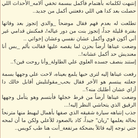
إنتبهت لكلماته بأهتمام فأكمل ببسمة تخفي آلامه_الأحداث اللي
حصلت بعد كدا هي اللي دفعتني أكمل من جديد..
تطلعت له بعدم فهم فقال موضحاً _والدي إتجوز بعد وفاتها
بفترة قليلة جداً، إتجوز بنت من دور عياله!، فمكنش قدامي غير
أني أكون قوي وأكمل عشان نفسي وعشان إخواتي ..
وضعت عيناها أرضاً بحزن لما يقصه عليها فقالت بألم _بس أنا
معنديش حد أكمل عشانه!..
إستند بنصف جسده العلوي علي الطاولة_وأنا روحت فين؟..
رفعت عيناها إليه لترى حبها يلمع بعيناه، لاحت علي وجهها بسمة
جعلته يبتسم هو الأخر فقال بحب_مقولتليش أقابل خالك دا
أزاي عشان أطلبك منه؟..
وضعت عيناها أرضاً من فرط خجلها فأبتسم وهو يتأمل وجهها
الرقيق الذي يتحاشي النظر إليه!...
جذب إنتباهه سيارة شقيقه الذي صفها بأهمال ليهبط منها مترنحاً
بحالة يعلمها "ريان" جيداً، كاد بالصعود للأعلي ولكن ما أن لمحه
حتي توجه إليه قائلاً بضحكة مرتفعة_أنت هنا طب كويس..