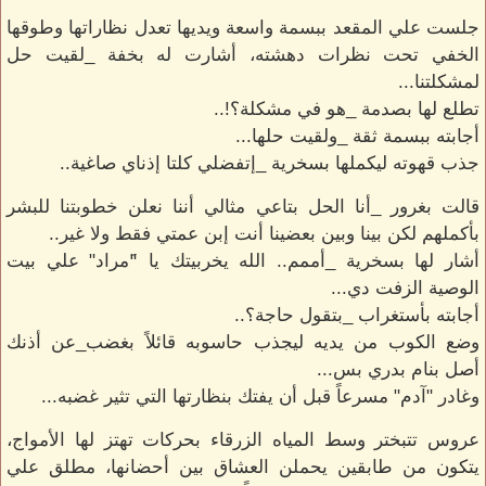
جلست علي المقعد ببسمة واسعة ويديها تعدل نظاراتها وطوقها
الخفي تحت نظرات دهشته، أشارت له بخفة _لقيت حل
لمشكلتنا...
تطلع لها بصدمة _هو في مشكلة؟!..
أجابته ببسمة ثقة _ولقيت حلها...
جذب قهوته ليكملها بسخرية _إتفضلي كلتا إذناي صاغية..
قالت بغرور _أنا الحل بتاعي مثالي أننا نعلن خطوبتنا للبشر
بأكملهم لكن بينا وبين بعضينا أنت إبن عمتي فقط ولا غير..
أشار لها بسخرية _أممم.. الله يخربيتك يا "َمراد" علي بيت
الوصية الزفت دي...
أجابته بأستغراب _بتقول حاجة؟..
وضع الكوب من يديه ليجذب حاسوبه قائلاً بغضب_عن أذنك
أصل بنام بدري بس...
وغادر "آدم" مسرعاً قبل أن يفتك بنظارتها التي تثير غضبه...
عروس تتبختر وسط المياه الزرقاء بحركات تهتز لها الأمواج،
يتكون من طابقين يحملن العشاق بين أحضانها، مطلق علي