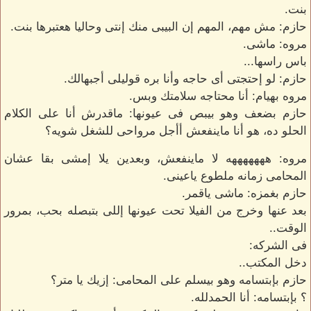
بنت.
حازم: مش مهم، المهم إن البيبى منك إنتى وحاليا هعتبرها بنت.
مروه: ماشى.
باس راسها...
حازم: لو إحتجتى أى حاجه وأنا بره قوليلى أجبهالك.
مروه بهيام: أنا محتاجه سلامتك وبس.
حازم بضعف وهو بيبص فى عيونها: ماقدرش أنا على الكلام
الحلو ده، هو أنا ماينفعش أأجل مرواحى للشغل شويه؟
مروه: هههههههه لا ماينفعش، وبعدين يلا إمشى بقا عشان
المحامى زمانه ملطوع ياعينى.
حازم بغمزه: ماشى ياقمر.
بعد عنها وخرج من الفيلا تحت عيونها إللى بتبصله بحب، بمرور
الوقت..
فى الشركه:
دخل المكتب..
حازم بإبتسامه وهو بيسلم على المحامى: إزيك يا متر؟
؟ بإبتسامه: أنا الحمدلله.