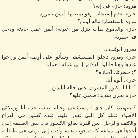
مروه: حازم فى إيه؟
حازم بعدم إستيعاب وهو بيبصلها: أيمن يامروه.
مروه بإستفسار: ماله أيمن؟
حازم والدموع بدأت تنزل من عيونه: أيمن عمل حادثه ودخل
فى غيبوبه.
بمرور الوقت...
حازم ومروه دخلوا المستشفى وسألوا على أوضة أيمن وراحوا
عندها وهنا قابلوا الدكتور إللى عمله العمليه...
؟: حضرتك أ/حازم؟
حازم: أيوه أنا.
؟: أنا الدكتور المشرف على حالة أ/أيمن.
حازم بحزن شديد: طمنى عليه؟
؟ بتنهيده: كان جاى المستشفى وحالته صعبه جدا، أنا وزملائى
الأطباء عملنا كل إللى نقدر عليه، عنده كسور فى الدراع
والكتف والرجل، بس قدرنا نعالج الكسور دى، بس الصدمه إللى
أخدها فى دماغه كانت قويه عليه وأدت إلى نزيف فى طبقات