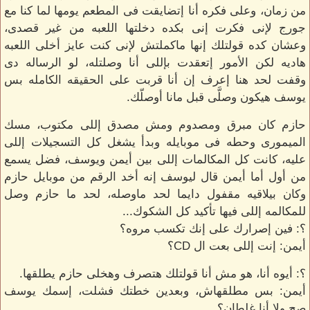
من زمان، وعلى فكره أنا إتضايقت فى المطعم يومها لما كنا مع
جورج لإنى فكرت إنى بكده دخلتها اللعبه من غير قصدى،
وعشان كده قولتلك إنها ماكملتش لإنى كنت عايز أخلى اللعبه
هاديه لكن الأمور إتعقدت بإللى أنا وصلتله، لو الرساله دى
وقفت لحد هنا إعرف إن أنا قربت على الحقيقه الكامله بس
يوسف هيكون وصلَّى قبل مانا أوصلّك.
حازم كان مبرق ومصدوم ومش مصدق إللى مكتوب، مسك
الميمورى وحطه فى موبايله وبدأ يشغل كل التسجيلات إللى
عليه، كانت كل المكالمات إللى بين أيمن ويوسف، فضل يسمع
من أول أما أيمن قال ليوسف إنه أخد الرقم من موبايل حازم
وكان بيلاقيه مقفول دايما لحد ماوصله، لحد ما حازم وصل
للمكالمه إللى فيها تأكيد كل الشكوك...
؟: فين إصرارك على إنك تكسب مروه؟
أيمن: إنت إللى بعت ال CD؟
؟: أيوه أنا، هو مش أنا قولتلك هتصرف وهخلى حازم يطلقها.
أيمن: بس مطلقهاش، وبعدين خطتك فشلت، إسمك يوسف
صح ولا أنا غلطان؟