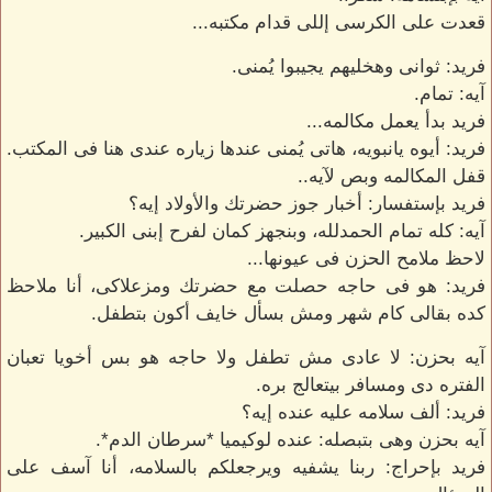
قعدت على الكرسى إللى قدام مكتبه...
فريد: ثوانى وهخليهم يجيبوا يُمنى.
آيه: تمام.
فريد بدأ يعمل مكالمه...
فريد: أيوه يانبويه، هاتى يُمنى عندها زياره عندى هنا فى المكتب.
قفل المكالمه وبص لآيه..
فريد بإستفسار: أخبار جوز حضرتك والأولاد إيه؟
آيه: كله تمام الحمدلله، وبنجهز كمان لفرح إبنى الكبير.
لاحظ ملامح الحزن فى عيونها...
فريد: هو فى حاجه حصلت مع حضرتك ومزعلاكى، أنا ملاحظ
كده بقالى كام شهر ومش بسأل خايف أكون بتطفل.
آيه بحزن: لا عادى مش تطفل ولا حاجه هو بس أخويا تعبان
الفتره دى ومسافر بيتعالج بره.
فريد: ألف سلامه عليه عنده إيه؟
آيه بحزن وهى بتبصله: عنده لوكيميا *سرطان الدم*.
فريد بإحراج: ربنا يشفيه ويرجعلكم بالسلامه، أنا آسف على