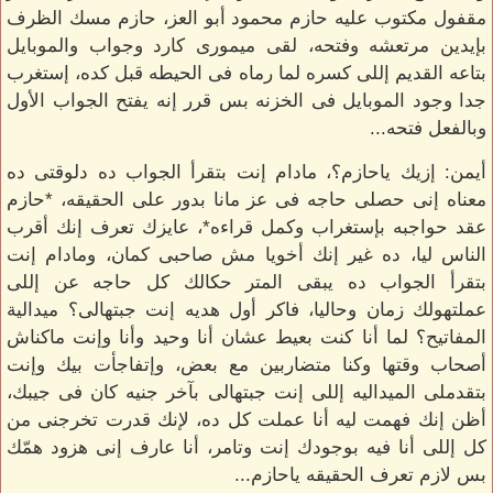
مقفول مكتوب عليه حازم محمود أبو العز، حازم مسك الظرف
بإيدين مرتعشه وفتحه، لقى ميمورى كارد وجواب والموبايل
بتاعه القديم إللى كسره لما رماه فى الحيطه قبل كده، إستغرب
جدا وجود الموبايل فى الخزنه بس قرر إنه يفتح الجواب الأول
وبالفعل فتحه...
أيمن: إزيك ياحازم؟، مادام إنت بتقرأ الجواب ده دلوقتى ده
معناه إنى حصلى حاجه فى عز مانا بدور على الحقيقه، *حازم
عقد حواجبه بإستغراب وكمل قراءه*، عايزك تعرف إنك أقرب
الناس ليا، ده غير إنك أخويا مش صاحبى كمان، ومادام إنت
بتقرأ الجواب ده يبقى المتر حكالك كل حاجه عن إللى
عملتهولك زمان وحاليا، فاكر أول هديه إنت جبتهالى؟ ميدالية
المفاتيح؟ لما أنا كنت بعيط عشان أنا وحيد وأنا وإنت ماكناش
أصحاب وقتها وكنا متضاربين مع بعض، وإتفاجأت بيك وإنت
بتقدملى الميداليه إللى إنت جبتهالى بآخر جنيه كان فى جيبك،
أظن إنك فهمت ليه أنا عملت كل ده، لإنك قدرت تخرجنى من
كل إللى أنا فيه بوجودك إنت وتامر، أنا عارف إنى هزود همّك
بس لازم تعرف الحقيقه ياحازم...