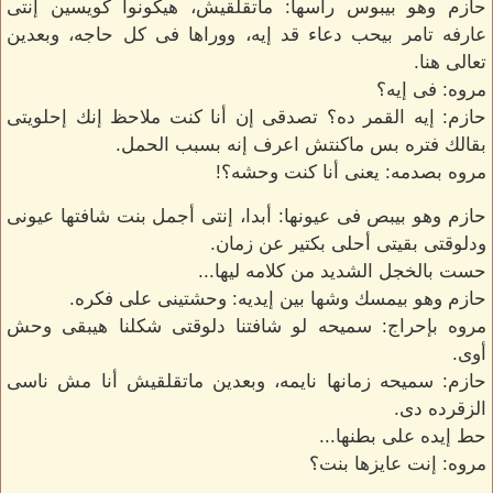
حازم وهو بيبوس راسها: ماتقلقيش، هيكونوا كويسين إنتى
عارفه تامر بيحب دعاء قد إيه، ووراها فى كل حاجه، وبعدين
تعالى هنا.
مروه: فى إيه؟
حازم: إيه القمر ده؟ تصدقى إن أنا كنت ملاحظ إنك إحلويتى
بقالك فتره بس ماكنتش اعرف إنه بسبب الحمل.
مروه بصدمه: يعنى أنا كنت وحشه؟!
حازم وهو بيبص فى عيونها: أبدا، إنتى أجمل بنت شافتها عيونى
ودلوقتى بقيتى أحلى بكتير عن زمان.
حست بالخجل الشديد من كلامه ليها...
حازم وهو بيمسك وشها بين إيديه: وحشتينى على فكره.
مروه بإحراج: سميحه لو شافتنا دلوقتى شكلنا هيبقى وحش
أوى.
حازم: سميحه زمانها نايمه، وبعدين ماتقلقيش أنا مش ناسى
الزقرده دى.
حط إيده على بطنها...
مروه: إنت عايزها بنت؟