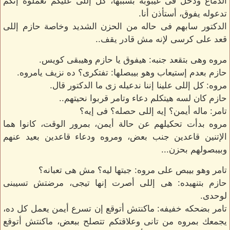
الدماغ ودخل فى غيبوبه بسببها، كل إللى عليكم تعملوه إنكم
تدعوله يفوق، أستأذن أنا.
الدكتور سابهم فى حاله من الحزن الشديد وخاصة حازم إللى
قعد على كرسى لإنه مش قادر يقف..
مروه وهى بتقعد جنبه: هيفوق يا حازم وهيبقى كويس.
حازم بعدم إستيعاب وهو بيبصلها: تفتكرى؟ ده نزيف يامروه.
مروه: كل إللى علينا إننا ندعيله زى ما الدكتور قال.
حازم كان لسه هيتكلم دعاء وتامر قربوا نحيتهم..
تامر: ماله أيمن؟ إيه إللى حصله؟ فى إيه؟
مروه بدأت تحكيلهم عن حالة أيمن، بمرور الوقت، كانوا هما
الإتنين قاعدين جنب بعض، ومروه ودعاء قاعدين بعيد عنهم
وبيبصولهم بحزن...
تامر وهو بيبص على مروه: جبتها ليه؟ مش هى تعبانه؟
حازم بتنهيده: هى إللى أصرت إنها تيجى، مرضتش تسيبنى
لوحدى.
تامر بضحكه خفيفه: ماكنتش أتوقع إن تسرع أيمن يعمل كل ده،
يجمعك بمروه من تانى وعلاقتكم تتصلح ببعض، ماكنتش أتوقع