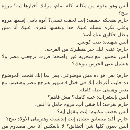
أنس وهو بيقوم من مكانه: كله تمام، مراتك أخبارها إيه؟ مروه
صح؟
حازم بضحكه خفيفه: إنت لحقت تنسى؟ أيوه يابنى إسمها مروه
وعلى فكره بتسلم عليك جدا ونفسها تتعرف عليك أنا مش
ببطل حكاوى عنك أصلا.
أنس بتنهيده: طب كويس.
حازم: عندى ليك خبر هيطيرك من الفرحه.
أنس بتخمين مع سخريه غير واضحه: قررت ترجعنى مصر ولا
هتشيل عنى الحرس بتوعك؟
حازم: بص هو ده مش موضوعى، بس بما إنك فتحت الموضوع
ده حابب أعرفك إنك فى خلال 8 شهور هترجع مصر وهنعيش مع
بعض وهنبقى عيله كامله.
أنس بإستغراب: عيله كامله؟ مش فاهم؟
حازم بفرحه: أنا هبقى أب، مروه حامل يا أنس.
أنس بغضب مكتوم: إنت بتقول إيه؟
حازم: أكيد متضايق عشان إنت إتدبست وهتربيلى الأولاد صح؟
أنس بعيون كلها شر: أتضايق؟ لا بالعكس أنا بس مصدوم من