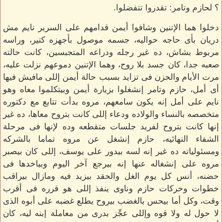
؟ لحازم وتامر: تقدروا تتفضلوا.
دخلوا هما الإتنين وشافوا أيمن قدامهم على السرير نايم مش
دريان بأى حاجه حواليه، جسمه موصول بأجهزه كتير، وراسه
مربوط بشاش، ده غير رجله ودراعه المتجبسين، كانت حالته
صعبه جدا، كان جسد بلا روح، وهما الإتنين دموعهم نزلت عليه،
مرت الأيام والحزن فى تزايد بسبب حالة أيمن إللى مافيش فيها
أى أمل، حازم وتامر إنشغلوا بزيارة أيمن وبيتكلموا معاه وهو
نايم على أمل إنه يكون سامعهم، مروه بدأت تتابع مع دكتوره
متخصصه بالنساء والولاده ودعاء إللى كانت بتروح معاها، ده غير
إنها كانت بتروح لفريد جلسات متقطعه وده لإنها فى مرحلة
الشفاء النهائيه، حازم إنشغل عن مروه تماما بالشركه
ومسئولياته ده غير إنه لسه بيدور على يوسف، إللى كان بيصبر
مروه على إنشغاله عنها إنه بيرجع آخر اليوم وبياخدها فى
حضنه، أنس كل يوم الغل والحقد بيزيد فيه ومازال بيراقب
خطوات وحركات حازم وناوى ينفذ إللى هو قرره فى أقرب
وقت، وكل أما بيحس بالغضب بيروح يطلع غضبه على أبوه الذى
لا حول له ولا قوه وإللى عجِّز بدرى من معاملة إبنه ليه، كان