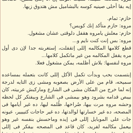
إيه بقا أحلى صينيه كوسه بالبشاميل مش هتدوق زيها.
حازم: تمام.
مروه: حازم متأكد إنك كويس؟
حازم: معلش يامروه هقفل دلوقتى عشان مشغول.
مروه: بس إنت كنت نايم و...
قطع كلامها المكالمه إللى إتقفلت، إستغربته جدا لإن دى أول
مره يقفل المكالمه من غير ماتكمل كلامها...
مروه لنفسها: بلاش أظلمه، يمكن مشغول فعلا.
إبتسمت بحب وبدأت تكمل الأكل إللى كانت بتعمله بمساعده
سميحه، قام من على الأرض بصعوبه ومشى زى التايه لدرجة
إنه لما خرج من المكان مشى فى الشارع وماركبش عربيته، كان
بيبص قدامه بشرود وهو بيمشى فى الشارع وبيفتكر كل لحظه
وحشه مروه مرت بيها، صُراخها، ظُلمه ليها، ده غير أيامها فى
المصحه، ده غير خسارتها لوالدتها، ده غير حاجات كتيييير، عيونه
جات على الموبايل إللى فى إيده وماحسش بنفسه غير وهو
بيعمل مكالمه لفريد، كان قاعد فى المصحه بيفكر فى إللى