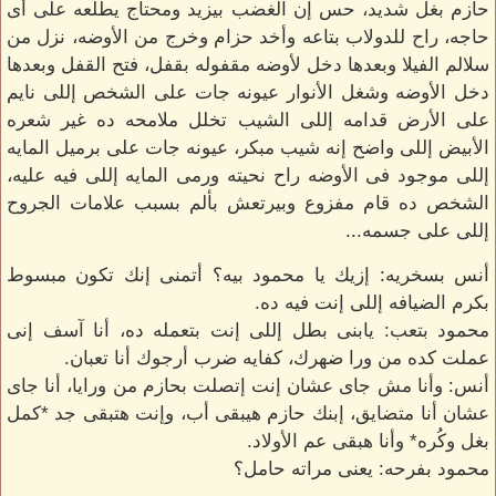
حازم بغل شديد، حس إن الغضب بيزيد ومحتاج يطلعه على أى
حاجه، راح للدولاب بتاعه وأخد حزام وخرج من الأوضه، نزل من
سلالم الفيلا وبعدها دخل لأوضه مقفوله بقفل، فتح القفل وبعدها
دخل الأوضه وشغل الأنوار عيونه جات على الشخص إللى نايم
على الأرض قدامه إللى الشيب تخلل ملامحه ده غير شعره
الأبيض إللى واضح إنه شيب مبكر، عيونه جات على برميل المايه
إللى موجود فى الأوضه راح نحيته ورمى المايه إللى فيه عليه،
الشخص ده قام مفزوع وبيرتعش بألم بسبب علامات الجروح
إللى على جسمه...
أنس بسخريه: إزيك يا محمود بيه؟ أتمنى إنك تكون مبسوط
بكرم الضيافه إللى إنت فيه ده.
محمود بتعب: يابنى بطل إللى إنت بتعمله ده، أنا آسف إنى
عملت كده من ورا ضهرك، كفايه ضرب أرجوك أنا تعبان.
أنس: وأنا مش جاى عشان إنت إتصلت بحازم من ورايا، أنا جاى
عشان أنا متضايق، إبنك حازم هيبقى أب، وإنت هتبقى جد *كمل
بغل وكُره* وأنا هبقى عم الأولاد.
محمود بفرحه: يعنى مراته حامل؟