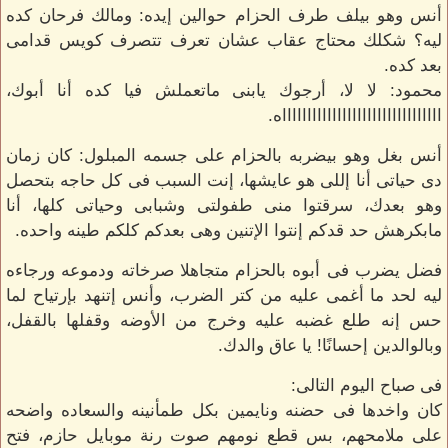
أنس وهو بيلف طرف الحزام حوالين إيده: ومالك فرحان كده
ليه؟ شكلك محتاج عقاب عشان تعرف تتصرف كويس قدامى
بعد كده.
محمود: لا لا، أرجوك يابنى ماتعملش فيا كده أنا أبوك،
ااااااااااااااااااااااااااااااااه.
أنس بغل وهو بيضربه بالحزام على جسمه المبلول: كان زمان
دى حياتى أنا إللى هو عايشها، إنت السبب فى كل حاجه بتحصل
وهو بعدك، سرقتوا منى طفولتى وشبابى وحياتى كلها، أنا
مابكرهش حد قدكم إنتوا الإتنين وهى بعدكم كلكم طينه واحده.
فضل يضرب فى أبوه بالحزام متجاهلا صرخاته ودموعه ورجاءه
ليه لحد ما أغمى عليه من كتر الضرب، وأنس إتنهد بإرتياح لما
حس إنه طلع غضبه عليه وخرج من الأوضه وقفلها بالقفل،
وبالوالدين إحسانًا! يا عاق والدك.
فى صباح اليوم التالى:
كان واخدها فى حضنه ونايمين بكل طمأنينه والسعاده واضحه
على ملامحهم، بس قطع نومهم صوت رنة موبايل حازم، فتح