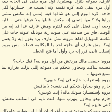
عارف، دموعه بتنزل بهستيريا، أول مره يبقى فى الحاله دى،
أول مره يبقى كده، كره نفسه لإنه السبب فى خسارتها لكل
حاجه، كره اليوم إللى هو شافها فيه، إتمنى إنه مكنش مشى
وراها ولا كلمها، إتمنى إنه مكنش قابلها ولا عرفها حتى، ، قلبه
وجعه أوى، فضل على كده لفتره ومش عارف عدا قد إيه من
الوقت، فاق من صدمته على صوت رنة موبايله عيونه جات على
شاشة الموبايل لقاها مروه، مش عارف يرد يقول إيه ولا يعمل
إيه؟، مش عارف أى حاجه لحد ما المكالمه فصلت، بس مروه
إتصلت تانى، قرر إنه يرد وأول أما فتح الخط..
مروه: حبيبى، مالك مردتش من أول مره ليه؟ فيك حاجه؟
فضلت ساكت وبيحاول يتحكم فى دموعه إللى نزلت بغزاره لما
سمع صوتها...
مروه بإستغراب: حازم فى إيه؟ حبيبى؟
حازم وهو بيحاول يتحكم فى نفسه: لا مافيش.
مروه بإستفسار: صوتك ماله؟ إنت كويس؟
حازم وهو بيحاول يتهرب منها: كنت نايم فى المكتب معلش،
كنتى عايزه إيه؟
مروه بضحكه خفيفه: نسيت أقولك إن أنا إللى هطبخ، عاملالك