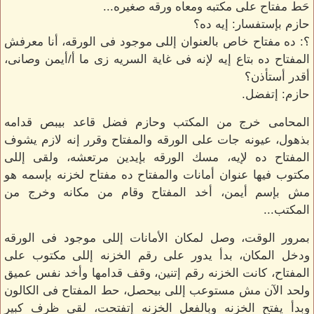
حَط مفتاح على مكتبه ومعاه ورقه صغيره...
حازم بإستفسار: إيه ده؟
؟: ده مفتاح خاص بالعنوان إللى موجود فى الورقه، أنا معرفش
المفتاح ده بتاع إيه لإنه فى غاية السريه زى ما أ/أيمن وصانى،
أقدر أستأذن؟
حازم: إتفضل.
المحامى خرج من المكتب وحازم فضل قاعد بيبص قدامه
بذهول، عيونه جات على الورقه والمفتاح وقرر إنه لازم يشوف
المفتاح ده لإيه، مسك الورقه بإيدين مرتعشه، ولقى إللى
مكتوب فيها عنوان أمانات والمفتاح ده مفتاح لخزنه بإسمه هو
مش بإسم أيمن، أخد المفتاح وقام من مكانه وخرج من
المكتب...
بمرور الوقت، وصل لمكان الأمانات إللى موجود فى الورقه
ودخل المكان، بدأ يدور على رقم الخزنه إللى مكتوب على
المفتاح، كانت الخزنه رقم إتنين، وقف قدامها وأخد نفس عميق
ولحد الآن مش مستوعب إللى بيحصل، حط المفتاح فى الكالون
وبدأ يفتح الخزنه وبالفعل الخزنه إتفتحت، لقى ظرف كبير