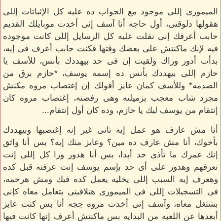
الميمورى إللى موجود مع الجواب ده عليه كل الإثباتات إللى
هقولها دلوقتى، أول حاجه أنا آسف إنى أخدت موبايلك القديم
حابب أعرفك إنى نقلت عليه كل الرسايل إللى كانت موجوده
فيه لإنك ماكنتش على بعضك وقتها فكنت حابب أعرف فى إيه،
بدأت أدور وراك ولقيت إن فى حد بيهددك بأنس، للأسف يا
حازم إللى بيهددك بأنس ده إسمه يوسف، *حازم برق من
الصدمه* وللأسف كمان عايز أقولك إن إغتصاب مروه مكنش
مجرد شاب معجب بزميلته وهى رفضته، إغتصاب مروه كان
إنتقام من يوسف ليك يا حازم، وده كان أول إنتقام...
أنا مش عارف هو عمل إيه تانى غير إنه إغتصبها وبيهددك
بأخوك، أنا مش عارف ده مين؟ وعايز منك إيه؟ بس أنا واثق
إنك عمرك ما تأذى حد أبدا، بس أنا هدور ورا كل إللى إنت
تعرفهم وهدور على أى حد بإسم يوسف إنت عرفته قبل كده
وهعرف إيه السبب إللى يخليه يعمل كده فيك ومش هرحمه،
فى التسجيلات إللى فى الميمورى هتلاقينى بتعامل معاه كإنى
بشتغل معاه، وآسف إنى أخدت مروه حِجه أنا بس كنت عايز
أبعدها عن اللعبه من البدايه بس ماكنتش أعرف إنها كانت فيها