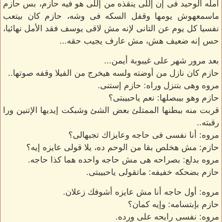
أمله الوحيد فى إن إللى ينقذه من إللى هو فيه حازم، بس حازم
ماسمعهوش يومها وقفل السكه فى وشه، حازم كان بيتعب
نفسيا كل يوم عن التانى لإنه مش لاقى يوسف فقد الأمل نهائيا،
حس إنه ضعيف هش، مش عارف يجيب حقه...
بعد مرور شهر على غيبوبة أيمن...
حازم كان نازل من أوضته ولسه هيخرج من الفيلا وقفه صوتها..
مروه وهى بتنزل وراه: حازم إستنى.
حازم وهو بيبصلها: نعم ياحبيبتى؟
قربت منه ببطنها الممتلئ بعض الشئ وشبكت إيديها الإتنين ورا
رقبته..
مروه: أنا نفسى فى حاجه وعايزاك تجبهالى؟
حازم: مش هخلص بقا من الوحم ده، يلا قولى عايزه إيه؟
مروه بدلع: بصراحه هى مش حاجه واحده هما كذا حاجه.
حازم بضحكه خفيفه: ماتقولى ياحبيبتى.
مروه: أول حاجه أنا مش عايزه أشوفك زعلان.
حازم بإبتسامه: وإيه كمان؟
مروه: نفسى رايحه على ورده.