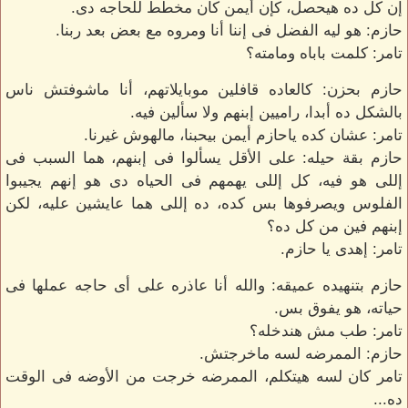
إن كل ده هيحصل، كإن أيمن كان مخطط للحاجه دى.
حازم: هو ليه الفضل فى إننا أنا ومروه مع بعض بعد ربنا.
تامر: كلمت باباه ومامته؟
حازم بحزن: كالعاده قافلين موبايلاتهم، أنا ماشوفتش ناس
بالشكل ده أبدا، راميين إبنهم ولا سألين فيه.
تامر: عشان كده ياحازم أيمن بيحبنا، مالهوش غيرنا.
حازم بقة حيله: على الأقل يسألوا فى إبنهم، هما السبب فى
إللى هو فيه، كل إللى يهمهم فى الحياه دى هو إنهم يجيبوا
الفلوس ويصرفوها بس كده، ده إللى هما عايشين عليه، لكن
إبنهم فين من كل ده؟
تامر: إهدى يا حازم.
حازم بتنهيده عميقه: والله أنا عاذره على أى حاجه عملها فى
حياته، هو يفوق بس.
تامر: طب مش هندخله؟
حازم: الممرضه لسه ماخرجتش.
تامر كان لسه هيتكلم، الممرضه خرجت من الأوضه فى الوقت
ده...