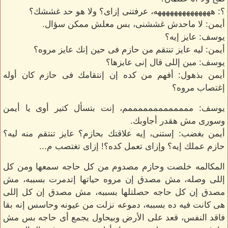
؟: ههههههههههههههه، عرفتنى إزاى؟ ولا هو حد غششك؟
أيمن: لا ماحدش غششنى، بس معلش ممكن سؤال.
يوسف: عايز إيه؟
أيمن: ليه عايز تنتقم من حازم فى حين إنك عايز مروه؟
يوسف: مين إللى قال إنى عايزها؟
أيمن بذهول: أفهم من كده إن إنتقامك فى حازم كان أوله
إغتصاب مروه؟
يوسف: مممممممممممممم، إنت بتسأل كتير أوى يا أيمن
وسورى مش هقدر أجاوبك.
أيمن بغضب: إستنى، إيه علاقتك بحازم؟ عايز تنتقم منه ليه؟
حازم عملك إيه؟ وإزاى تعمل كده؟! إزاى تغتصب م...
المكالمه خلصت وحازم مصدوم من كل حاجه سمعها ومن كل
إللى وصله، مش مصدق إن مروه حياتها إتدمرت بسببه، مش
مصدق إن كل حاجه حصلتلها بسببه، مش مصدق إن كل إللى
هى كانت فيه ده بسببه، دموعه نزلت من عيونه وحاسس إنه بقا
فاقد النفس، قعد على الأرض وبيحاول يجمع أى حاجه بس مش