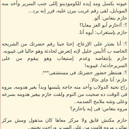
عيونه بكسل ومد إيده للكومودينو إللى جنب السرير وأخد منه
الموبايل، لقى رقم غريب بيرن عليه، قرر إنه يرد...
حازم بنعاس: ألو.
؟: أ/حازم أبو العز معايا؟
حازم بإستغراب: أيوه أنا.
؟: أنا بعتذر على الإزعاج، إحنا جبنا رقم حضرتك من الشريحه
الخاصه ب أ/أيمن خليل لإنه إتعرض لحادثة وهو حاليا فى غيبوبه.
حازم بإنتفاضه وعدم إستيعاب وهو بيقوم من على
السريرحادثه!، غيبوبه!
؟: هننتظر حضور حضرتك فى مستشفى***.
حازم: أنا جاى حالا.
راح نحية الدولاب وأخد منه حاجه يلبسها وبدأ يغير هدومه، مروه
فى الوقت ده صحيت من النوم ولقت حازم بيغير هدومه بسرعه
وعلى وشه ملامح الصدمه..
مروه بنعاس: فى إيه ياحازم؟
حازم مكنش فايق ولا مركز معاها كان مذهول ومش مركز
نهائى، مروه قامت من على السرير وراحت نحيته..