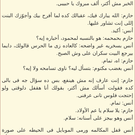
الخبر مش أكتر، ألف مبروك يا حبيبى.
حازم: الله يبارك فيك، عقبالك كده لما أفرح بيك وأجوّزك البنت
إللى إنت تشاور عليها.
أنس: أكيد.
حازم بحمحمه: هو بالنسبه لمحمود، أخباره إيه؟
أنس بسخريه غير واضحه: كالعاده زى ما الحرس قالولك، دايما
بيرجع البيت سكران على وش الصبح.
حازم: اه، تمام.
أنس بغضب مكتوم: بتسأل ليه؟ ناوى تسامحه ولا إيه؟
حازم: إنت عارف إنه مش هينفع، بس ده سؤال جه فى بالى
كده فقولت أسألك مش أكتر، بقولك أنا هقفل دلوقتى ولو
إحتجت فلوس تانى عرفنى.
أنس: تمام.
حازم: يلا سلام يا عم الأولاد.
أنس وهو بيجز على أسنانه: سلام.
أنس قفل المكالمه ورمى الموبايل فى الحيطه على صورة