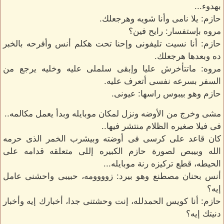
بهدوء...
حازم: يلا نامى وأنا شويه وهرجعلك.
مروه بإستفسار: رايح فين؟
حازم: أنا نسيت تليفونى وإحنا تحت هكلم أنس وأفرحه بالخبر
ده وبعدها هرجعلك.
مروه: ماتتأخرش عليا وإبقى سلملى عليه وخليه يرجع من
السفر بسرعه نفسى أتعرف عليه.
حازم وهو بيبوس راسها: عيونى.
مشى وخرج من الأوضه ونزل لمكان موبايله وبدأ يعمل مكالمه..
فى فيلا صغيره الظلام منتشر فيها..
كان قاعد على كرسى فى أوضته وبيشرب الخمر الذى حرمه
الله وبيبص لصورة حازم الكبيره إللى متعلقه قدامه على
الحيطه، قطع تركيزه رنة موبايله...
أنس بحنان مصطنع وهو بيرد: زوووومه، حبيبى واحشنى عامل
إيه؟
حازم: أنا كويس الحمدلله، إنت وحشتنى جدا، أخبارك إيه وأخبار
دنيتك إيه؟