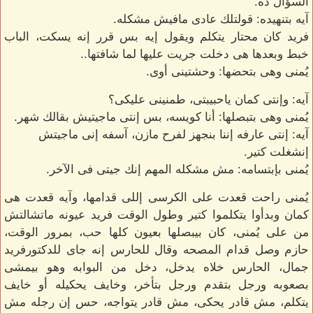
السؤال ده.
آيه بتنهيده: قولتلك عادى مافيش مشكله.
فريد كان محتار يتكلم ويقول إيه بس قرر إنه يسكت، الباب
خبط وبعدها هى دخلت جريت عليها لما شافتها..
يُمنى وهى بتحضها: وحشتينى أوى.
آيه: وإنتى كمان ياحبيبتى، طمنينى عليكى؟
يُمنى وهى بتبصلها: أنا كويسه، بس إنتى ماجيتيش بقالك شهر.
آيه: إنتى عارفه إننا بنجهز لفرح مازن، آسفه إنى ماجيتش
إنشغلت كتير.
يُمنى بإبتسامه: مش مشكله المهم إنك جيتى فى الآخر.
يُمنى راحت قعدت على الكرسى إللى قدامها، وآيه قعدت هى
كمان وبدأوا يتكلموا كتير وطول الوقت فريد عيونه ماتشالتش
من على يُمنى، كان بيبصلها بعيون كلها حب، بمرور الوقت،
حازم وصل قدام المصحه وقال للحارس إنه جاى للدكتورفريد
جمال، الحارس خلاه يدخل، دخل من البوابه وهو بيمشى
بصعوبه ورجل بتقدم ورجل بتأخر، وخايف يحكيله أو خايف
يتكلم، مش قادر يحكى، مش قادر يتواجه، حس إن رجله مش