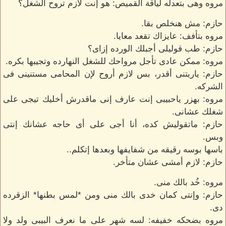
مروه وهى بتعدله لياقة القميص: هو إنت لازم تروح الشغل؟
حازم: مش هنخلص بقا.
مروه بتأفف: عايزاك تقعد معايا.
حازم: طب قوليلى أجبلك الورده إزاى؟
مروه: ممكن عادى تأجل مرواحك للشغل النهارده وتجيبها بكره.
حازم: ياريتنى أقدر، بس لازم أروح لإن المحامى مستنينى فى
الشركه.
مروه: بهزر ياحبيبى إنت عارف إنى ماقدرش أخليك تيجى على
شغلك عشانى.
حازم: ماتقوليش كده، أنا أجى على أى حاجه عشانك إنتى
وبس.
باسها بوسه رقيقه من شفايفها وبعدها إتكلم..
حازم: لازم أمشى عشان متأخر.
مروه: خُد بالك منى.
حازم: وإنتى كمان خدى بالك منى ومن *لمس بطنها* الزقرده
دى.
مروه بضحكه خفيفه: لسه شهر على ما نعرف البيبى ولد ولا