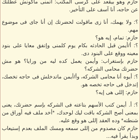
حازم وهو بيقعد على كرسى المكتب: أتمنى ماكونش عطلتك
عن حاجه، أنا آسف على التأخير.
؟: ولا يهمك، أنا زى ماقولت لحضرتك إن أنا جاى فى موضوع
مهم.
حازم: تمام، إيه هو؟
؟: أ/أيمن قبل الحادثه بكام يوم كلمنى وإتفق معايا على بنود
معينه ووقع على البنود دى.
حازم بإستغراب: وأيمن يعمل كده ليه من ورايا؟ هو مش
حضرتك محامى الشركه؟
؟: أيوه أنا محامى الشركه، وأ/أيمن ماتدخلش فى حاجه تخصك،
إتدخل فى حاجه تخصه هو.
حازم: إللى هى إيه؟
؟: أ. أيمن كتب الأسهم بتاعته فى الشركه بإسم حضرتك، يعنى
بمعنى أصح الشركه باقت ليك لوحدك، *أخد ملف فيه أوراق من
شنطته* وده العقد إللى هو وقع عليه.
حازم كان مصدوم من إللى سمعه ومسك الملف بعدم إستيعاب
وبدأ يقرأ فيه...