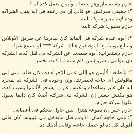
حازم بإستفسار وهو بيبصله: وأيمن يعمل كده ليه؟
؟: حقيقى معرفش، هو قالى إن دى رغبته فى إنه ينهى الشراكه
وده لإنه بيدير شركه تانيه.
حازم بذهول: شركه تانيه!
؟: أيوه عنده شركه فى ألمانيا كان بيديرها عن طريق الأونلاين
وبيتابع يوميا مع الموظفين هناك، شركة **** لو تسمع عنها.
حازم بإستغراب: أيوه سمعت عن الشركه دى قبل كده، الشركه
دى مولتنى مشروع من كام سنه لما كنت بخسر.
؟: بالظبط، أ/أيمن هو إللى عمل الإجراء ده وكان طلب منى إنى
ماقولش أى حاجه لحضرتك، وإن وجوده فى الشركه ده لمجرد
إنه كان عايز يساعدك ومكنش عارف يسافر لألمانيا بسبب كده،
هو مكنش بيعبتر إن الشركه دى شركته أصلا، كان دايما بيقول
عليها شركة حازم.
حازم حس إن دموعه هتنزل بس حاول يتحكم فى أعصابه..
؟: وفى حاجه كمان، أ/أيمن قبل مايدخل فى غيبوبه، كان قالى
أقولك كل ده لو حصله حاجه، وقالى أديلك ده.