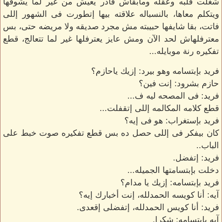
شغلت قلبه وعقله ومابقاش قادر يعيش من غير لما يشوفها
ويتكلم معاها، بالنسباله علاقته بيها إتطورت فى الشهور إللى
فاتت، بقا شايفها حبيبته مش مجرد صديقه ولا مريضه حتى، بس
معترفلهاش لحد الآن ومش عايز يعترفلها غير لما تتعالج، قطع
تفكيره رنة موبايله...
فريد بإبتسامه وهو بيرد: إزيك ياحازم؟
حازم بشرود: إنت فين؟
فريد: فى المصحه ليه ف...
قطع كلامه المكالمه إللى إتقفلت...
فريد بإستغراب: هو فى إيه؟
كان بيفكر فى إللى حصل ده بس قطع تفكيره صوت خبط على
الباب..
فريد: إتفضل.
دخلت بإبتسامتها الجميله...
فريد بإبتسامه: إزيك يا مدام؟
آيه: أنا كويسه الحمدلله، إنت أخبارك إيه؟
فريد: أنا كويس الحمدلله، إتفضلى إقعدى.
آيه بإبتسامه: شكرا.