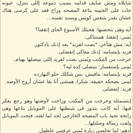
شايلاه ومش شايف قدامه بسبب دموعه إللى بتنزل، عيونه
جات على الجنينه بتاعة المصحه وراح قعد على كرسى هناك
عشان يقدر يتنفس كويس ويسند نفسه...
آيه وهى بتحضنها: هجيلك الأسبوع الجاى إتفقنا؟
يُمنى: إتفقنا، هستناكى.
آيه: مش هتأخر، *بصت لفريد* بعد إذنك يادكتور.
فريد بإبتسامه: إذنك معاكى إتفضلى.
خرجت من المكتب ويُمنى بصت لفريد إللى بيبصلها بهيام..
يُمنى بإستفسار: بتبصلى كده ليه؟
فريد بإبتسامه: مافيش، بس شكلك حلو النهارده.
يُمنى بضحكه خفيفه: شكرا، همشى أنا بقا عشان أروح الأوضه.
فريد: إتفضلى.
إبتسمتله وخرجت من المكتب وراحت لأوضتها وهو رجع يفكر
فيها، آيه كانت بتدور فى شنطتها على الموبايل بتاعها وهى
رايحه نحية باب المصحه الخارجى لحد لما لقته، فتحت الموبايل
ولقت رساله وصلتلها...
أدهم: لما تخلصى زيارة يُمنى عرفينى علطول.