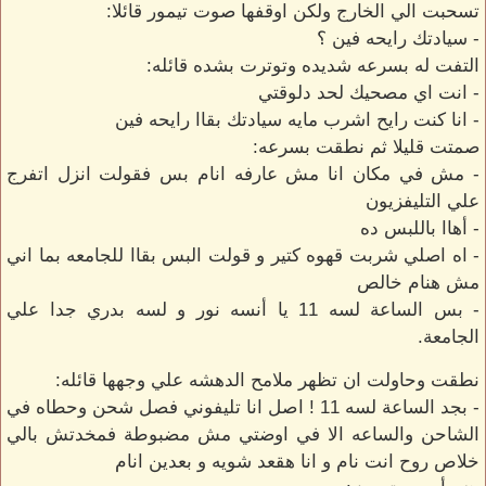
تسحبت الي الخارج ولكن اوقفها صوت تيمور قائلا:
- سيادتك رايحه فين ؟
التفت له بسرعه شديده وتوترت بشده قائله:
- انت اي مصحيك لحد دلوقتي
- انا كنت رايح اشرب مايه سيادتك بقاا رايحه فين
صمتت قليلا ثم نطقت بسرعه:
- مش في مكان انا مش عارفه انام بس فقولت انزل اتفرج
علي التليفزيون
- أهاا باللبس ده
- اه اصلي شربت قهوه كتير و قولت البس بقاا للجامعه بما اني
مش هنام خالص
- بس الساعة لسه 11 يا أنسه نور و لسه بدري جدا علي
الجامعة.
نطقت وحاولت ان تظهر ملامح الدهشه علي وجهها قائله:
- بجد الساعة لسه 11 ! اصل انا تليفوني فصل شحن وحطاه في
الشاحن والساعه الا في اوضتي مش مضبوطة فمخدتش بالي
خلاص روح انت نام و انا هقعد شويه و بعدين انام