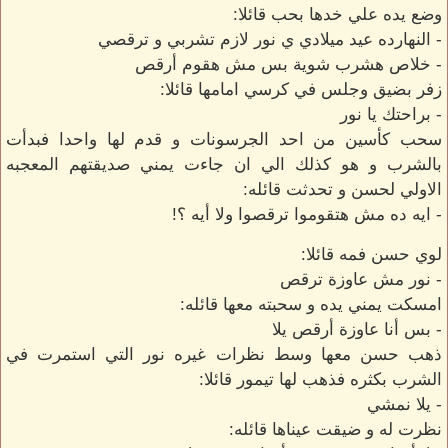
وضع يده علي خدها بحب قائلا:
- النهارده عيد ميلادي ي نور لازم تشربي و ترقصي
- خلاص هشرب شوية بس مش هقوم أرقص
زفر بضيق وجلس في كرسي امامها قائلا:
- براحتك يا نور
سحب كأسين من احد الجرسونات و قدم لها واحدا فبدأت
بالشرب و هو كذلك الي ان جاءت يمني صديقتهم المعجبه
الاولي لحسن و تحدثت قائله:
- ايه ده مش هتقوموا ترقصوا ولا أيه ؟!
لوي حسن فمه قائلا:
- نور مش عاوزة ترقص
امسكت يمني يده و سحبته معها قائله:
- بس أنا عاوزة أرقص يلا
ذهب حسن معها وسط نظرات غيره نور التي استمرت في
الشرب بكثره فذهب لها تيمور قائلا:
- يلا نمشي
نظرت له و ضيقت عيناها قائله: