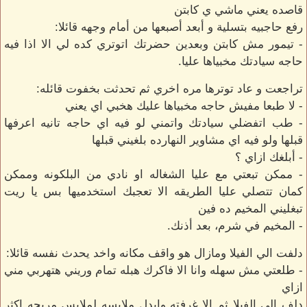
قاصده يعني ماشي ي كابتن
رفع حاجبيه بتسلية و أبعد أصبعها من أمام وجهه قائلا:
- تيمور مش كابتن وبعدين حضرتك اتوتري كده لي الا اذا فيه
حاجه سيادتك مخبياها عليا.
تراجعت و عاد توترها مره اخري ثم تحدثت بخفوت قائله:
- لا طبعا مفيش حاجه مخبياها عليك هخبي اي يعني
- طب اتفضلي سيادتك واتمني لو فيه اي حاجه تانيه اعرفها
قبلها ولو فيه اي مشاوير النهارده بلغيني قبلها
- أبلغك ازاي ؟
- ممكن تبعتي مع عليا الشغاله او نادي من البلكونه وممكن
كمان تتصلي عليا الطريقه الا تعجبك استخدميها بس يا ريت
تبغليني المخيم ده فين
- المخيم في شرم، بعد أذنك.
دلفت الي الفيلا ومازال هو واقف مكانه واخد يحدث نفسه قائلا:
- طلعتي مش سهله وانا الا فاكرك هبله تمام وريني هتهربي مني
ازاي
دلف الي الفيلا ثم الا غرفته وابدل ملابسه لملابس مريحه اكثر