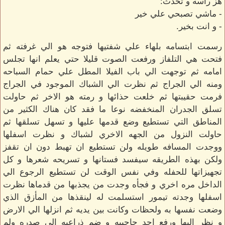
هز رأسه و تحدث:
- ماشي تصبحي علي خير
- و انت بخير.
رسمت ابتسامه بلهاء علي شفتيها فتوجه هو الي غرفته ثم
فتحت هي التلفاز ورفعت الصوت قليلا حتي يعلم انها تجلس
امامه ثم توجهت الي باب الفيلا المطل علي حمام السباحه
ومنه الي الجراج ثم نظرت الي الشباك الموجود في الجراج
فرمت حقيبتها ثم خلعت حذائها و رمته هو الاخر ثم حاولت
تسلق الجدران المنخفضه نوعا ما فقد كان هناك الكثير من
المناطق التي تستطيع وضع قدمها عليها و تسهل تسلقها ثم
حاولت النزول من الجهه الاخري لشباك و نظرت اسفلها
ووجدت المسافه طويله ولن تستطيع ان تهبط دون ان تقفز
ولكن بهذه الطريقه سيفسد فستانها و تسريحه شعرها و كل
تجهيزاتها للحفله وفي نفس الوقت لن تستطيع الرجوع الي
الداخل مره اخري و فجأه وجدت من يجذبها من قدماها نظرت
اسفلها وجدته تيمور استسلمت له لينقذها من المأزق الذي
وضعت نفسها به ولحظات وكانت بين يديه ثم انزلها الي الارض
و نظر اليها ورفع احد حاجبيه و ضم ذراعيه الي صدره ولم