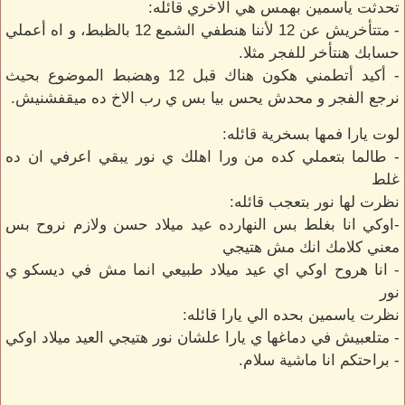
تحدثت ياسمين بهمس هي الاخري قائله:
- متتأخريش عن 12 لأننا هنطفي الشمع 12 بالظبط، و اه أعملي
حسابك هنتأخر للفجر مثلا.
- أكيد أتطمني هكون هناك قبل 12 وهضبط الموضوع بحيث
نرجع الفجر و محدش يحس بيا بس ي رب الاخ ده ميقفشنيش.
لوت يارا فمها بسخرية قائله:
- طالما بتعملي كده من ورا اهلك ي نور يبقي اعرفي ان ده
غلط
نظرت لها نور بتعجب قائله:
-اوكي انا بغلط بس النهارده عيد ميلاد حسن ولازم نروح بس
معني كلامك انك مش هتيجي
- انا هروح اوكي اي عيد ميلاد طبيعي انما مش في ديسكو ي
نور
نظرت ياسمين بحده الي يارا قائله:
- متلعبيش في دماغها ي يارا علشان نور هتيجي العيد ميلاد اوكي
- براحتكم انا ماشية سلام.