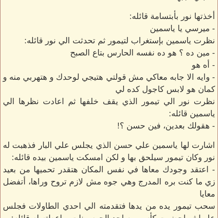
أخذتها نور بأبتسامة قائله:
- ميرسي يا ياسمين
نظرت ياسمين بإستغراب لتيمور ثم تحدثت الي نور قائله:
- مين ده ؟ هو ده نفسه الحارس بتاع الصبح
- أه هو
- وايه الا جابه معاكي مش قولتي هتيجي لوحدك و هتهربي منه و
كمان هو لابس كاجول كده لي
نظرت نور الي تيمور الذي يقف خلفها ثم اعادت نظرها الي
ياسمين قائله:
- هقولك بعدين، فين حسن ؟!
اشارت لها ياسمين علي حسن الذي يجلس علي البار فذهبت له
نور وكان تيمور سيلحق بها و لكن امسكت ياسمين بيده قائله:
- اعتقد وجودك معاها في نفس المكان هتقدر تحميها من بعيد
زي ما كنت بره المدرج وهي جوه مش لازم تروح وراها، أتفضل
معايا
سحب تيمور يده من يدها فتقدمته الي احدي الطاولات فجلس