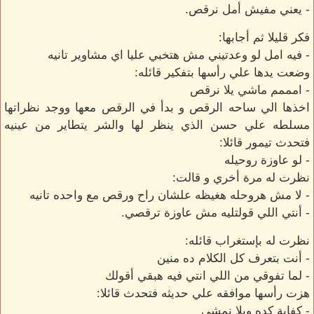
- يعني مفيش أمل نرقص.
فكر قليلا ثم أجابها:
- فيه امل لو وعدتيني مش هتخبي عليا اي مشاوير تانيه
وضعت يدها علي رأسها بتفكير قائله:
- امممم ماشي يلا نرقص
اخذها الي ساحه الرقص و بدأ في الرقص معها ووجد نظراتها
مسلطه علي حسن الذي ينظر لها والشر يتطاير من عينيه
فتحدث تيمور قائلا:
- لو عاوزة روحيله
نظرت له مرة أخري و قالت:
- لا مش هروحله هغيظه علشان راح ورقص مع واحده تانيه
- أنتي اللي قولتليه مش عاوزة ترقصي.
نظرت له بإستغراب قائله:
- أنت بتعرف كل الكلام ده منين
- لما تفوقي من اللي انتي فيه هبقي أقولك
هزت رأسها موافقه علي حديثه فتحدث قائلا:
- كفاية كده ويلا نمشي