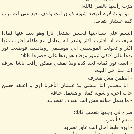
هزت رأسها بالنفي قائله:
- تؤ تؤ تؤ لازم اغيظه شويه كمان انت واقف بعيد عني ليه قرب
كده علشان يتغاظ.
ابتسم علي سذاجتها فحسن يشتعل نارا وهو بعيد عنها فماذا
سيحدث اذا اقترب اكثر يشعر انه يتعامل مع طفله اقترب منها
اكثر و تحولت الموسيقي الي موسيقي رومانسيه فوضعت نور
يدها علي كتفي تيمور ووضع هو يدها علي خصرها قائلا:
- انسه نور كفايه لحد كده ويلا نمشي ممكن رأفت باشا يعرف
اننا مش في البيت
- اتطمن مش هيعرف
- انا مصمم اننا نمشي يلا علشان اتأخرنا اوي و اعتقد حسن
جاب اخره و شويه كمان و هيعمل خناقه
- ما يعمل خناقه مش انت بتعرف تنضرب.
صرخ في وجهها بتعجب قائلا:
- نعم ! أنضرب
- ايوه طبعا امال انت عاوز تضربه