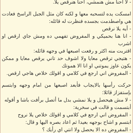
- لا أحنا مش هنمشي، أحنا هنرقص يلا.
امسكت يده لتسحبه معها و لكنه كان مثل الجبل الراسخ فعادت
هي واصطدمت بجسده فنظرت له قائله:
- أيه يلا نرقص
- انا هنا بحميكي و المفروض تفهمي ده ومش جاي ارقص او
اشرب
اقتربت منه اكثر و رفعت اصبعها في وجهه قائله:
- هتيجي ترقص معايا ولا اشوف حد تاني يرقص معايا و ممكن
يكون عاوز يموتني او انا الا هموتك
- المفروض اني ارجع في كلامي و اقولك خلاص هاجي ارقص.
حركت رأسها بالايجاب فأبعد اصبعها من امام وجهه وابتسم
بإستفزاز قائلا:
- لا مش هيحصل و يلا نمشي بدل ما أتصل برأفت باشا و أقوله
أبتسمت و قالت في سخرية:
- المفروض اني ارجع في كلامي و اقولك خلاص يلا نروح
ابتسم و اشاح بوجهه بعيدا ثم اعاد بصره اليها و قال:
- المفروض ده الا يحصل ولا انتي اي رأيك ؟