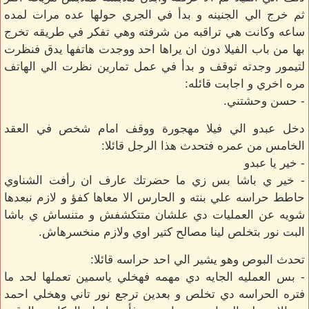
ثم خرج الي الجنينه و بدأ في الجري حولها عده مرات لمده
ساعه وكانت هي تراقبه من شرفته وهي تفكر في طريقه تخرج
بها من باب الفيلا دون ان يراها احد ووجدت هاتفها يدق فنظرت
لتيمور وجدته توقف و بدأ في عمل تمارين نظرت الي الهاتف
مره اخري و اجابت قائله:
- حسن وحشتني.
دخل عبدو الي فيلا مهجورة ووقف امام شخص في العقد
الخامس من عمره فتحدث هذا الرجل قائلا:
- خير يا عبدو
- خير ي باشا بس زي ما حضرتك عارف ان رأفت الشناوي
حاطط حراسه علي بنته و الحارس الا معاها كفؤ و لازم نبعدها
شويه عن العمليات دي علشان متتكشفش و متنساش ي باشا
البت نور بتخلص لينا مصالح كتير اوي ولازم منخسرهاش.
تحدث البوص وهو يشير الي احد حراسه قائلا:
- بس العمليه الجايه دي مهمه فهخلي ياسمين تعملها لحد ما
فتره الحراسه دي تخلص و بعدين ترجع نور تاني وهخلي احمد