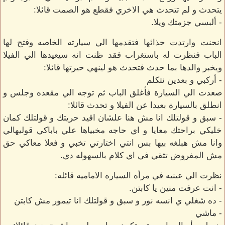
يتحدث و لم تتحدث هي الاخري فقطع هو الصمت قائلا:
- ألبسي جزمتك ويلا.
انحنت وارتدت حذائها فتقدمها الي سيارته الخاصه وفتح لها
الباب فنظرت له باستغراب فقد ظنت انه سيعيدها الي الفيلا
ويخبر والدها بما حدث فتحدث هو لينهي حيرتها قائلا:
- أركبي و بعدين نتكلم
صعدت الي السيارة فأغلق الباب ثم توجه الي مقعده وجلس و
انطلق بالسيارة بعيدا عن الفيلا و تحدث قائلا:
- سبق و قولتلك انا مش هنا علشان اقيد حريتك و قولتلك كمان
خليكي براحتك معايا و اي حاجه مخبياها علي باباكي قوليهالي
وانا مش هبلغه بيها بس انتي اختارتي تخبي و فعلا معاكي حق
مش المفروض تثقي في اي كلام بالسهوله دي.
نظرت الي عينيه في مرأه السياره الاماميه قائله:
- انت عرفت منين يا كابتن.
- ده شغلي ي انسه نور و سبق و قولتلك انا تيمور مش كابتن
- ماشي