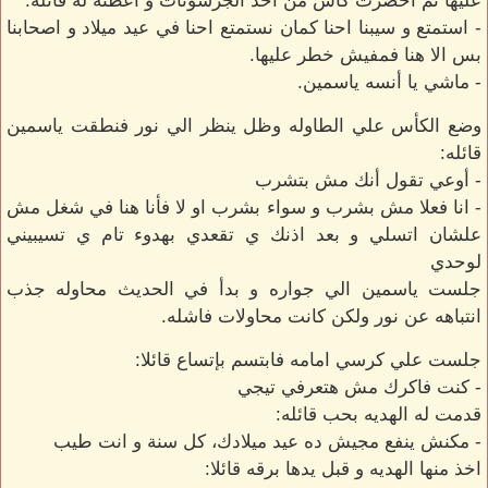
عليها ثم احضرت كأس من احد الجرسونات و اعطته له قائله:
- استمتع و سيبنا احنا كمان نستمتع احنا في عيد ميلاد و اصحابنا
بس الا هنا فمفيش خطر عليها.
- ماشي يا أنسه ياسمين.
وضع الكأس علي الطاوله وظل ينظر الي نور فنطقت ياسمين
قائله:
- أوعي تقول أنك مش بتشرب
- انا فعلا مش بشرب و سواء بشرب او لا فأنا هنا في شغل مش
علشان اتسلي و بعد اذنك ي تقعدي بهدوء تام ي تسيبيني
لوحدي
جلست ياسمين الي جواره و بدأ في الحديث محاوله جذب
انتباهه عن نور ولكن كانت محاولات فاشله.
جلست علي كرسي امامه فابتسم بإتساع قائلا:
- كنت فاكرك مش هتعرفي تيجي
قدمت له الهديه بحب قائله:
- مكنش ينفع مجيش ده عيد ميلادك، كل سنة و انت طيب
اخذ منها الهديه و قبل يدها برقه قائلا: