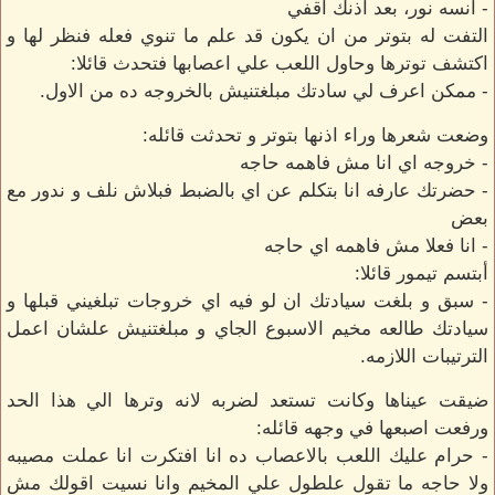
- أنسه نور، بعد أذنك أقفي
التفت له بتوتر من ان يكون قد علم ما تنوي فعله فنظر لها و
اكتشف توترها وحاول اللعب علي اعصابها فتحدث قائلا:
- ممكن اعرف لي سادتك مبلغتنيش بالخروجه ده من الاول.
وضعت شعرها وراء اذنها بتوتر و تحدثت قائله:
- خروجه اي انا مش فاهمه حاجه
- حضرتك عارفه انا بتكلم عن اي بالضبط فبلاش نلف و ندور مع
بعض
- انا فعلا مش فاهمه اي حاجه
أبتسم تيمور قائلا:
- سبق و بلغت سيادتك ان لو فيه اي خروجات تبلغيني قبلها و
سيادتك طالعه مخيم الاسبوع الجاي و مبلغتنيش علشان اعمل
الترتيبات اللازمه.
ضيقت عيناها وكانت تستعد لضربه لانه وترها الي هذا الحد
ورفعت اصبعها في وجهه قائله:
- حرام عليك اللعب بالاعصاب ده انا افتكرت انا عملت مصيبه
ولا حاجه ما تقول علطول علي المخيم وانا نسيت اقولك مش