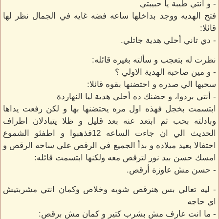
- و انتي طيبة يا حبيبتي
فتح الهديه ووجد بداخلها ساعه فضه غايه في الجمال نظر لها
قائلا:
- دي تاني أحلي هدية جاتلي.
نظرت له بتعجب و سألته بغيره قائله:
- و مين صاحبة الهدية الاولي ؟
سحبها الي صدره و احتضنها بقوه قائلا:
- أنتي بردوا، و حضنك ده أحلي هدية ليا النهاردة
ابتسمت بخجل فهذه اول مره يحتضنها بها و لكن رفعت يداها
وبادلته بحب ثم ابتعد عنه بعد قليل و ظلا يتبادلان اطراف
الحديث الي ان جاءت الساعه 12فذهبوا و اطفئو الشموع
احتفالا بعيد ميلاده و بدأ الجميع في الرقص علي ساحه الرقص و
امسك حسن بيد نور لترقص معه ولكنها ابتسمت قائله:
- حسن مش عاوزة أرقص.
- ليه تعالي بس هنرقص شويه وخلاص وكمان انتي مشربتيش
اي حاجه
- ما انت عارف مش بشرب كتير و كمان مش برقص: