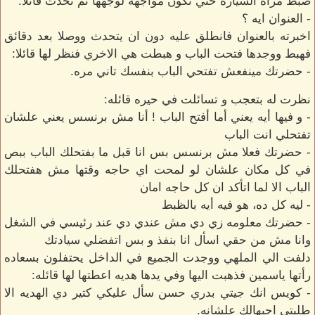
ضبط مرأه السياره حتي تكون مواجهه لوجهها ثم تحدث قائلا:
- العنوان ايه ؟
اخبرته بالعنوان فانطلق عليه دون ان يتحدث ووصلا بعد دقائق
فهبط ووجدها فتحت الباب و هبطت هي الاخري فنظر لها قائلا:
- حضرتك مينفعش تفتحي الباب بنفسك تاني مره.
نظرت له بتعجب و تسائلت في حيره قائله:
- و فيها أيه يعني أما أفتح الباب ! أنا مش برنسس يعني علشان
تفتحلي انت الباب
- حضرتك فعلا مش برنسس بس انا قبل ما بفتحلك الباب ببص
في كل مكان علشان لو لمحت اي حاجه وقتها مش هفتحلك
الباب الا لما اتأكد ان كل حاجه امان
- ليه كل ده، هو فيه أيه بالظبط
- حضرتك معلومه زي دي مش عندي دي عند رئيسي في الشغل
وانا مش من حقي اسأل انا بنفذ و بس اتفضلي سيادتك
دلفت الي الملهي ووجدت الجميع في الداخل يحتفلون بسعاده
رأتها ياسمين فذهبت اليها وفي يدها هديه اعطتها لها قائله:
- كويس انك جيتي بدري حسن سأل عليكي كتير دي الهديه الا
طلبتي اجبهالك علشانه.