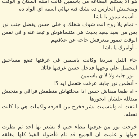
هو الا يستلم البضاعه من ياسمين فأنت امنله المكان و الوقت
ومتخليش الحارس ده يشك فيه نهائي اسمه اي الواد ده
- أسمه تيمور يا باشا
- تمام يلا روح انت شوف شغلك و خلي حسن يفضل جنب نور
بس من بعيد لبعيد بحيث هي متنساهوش و تبعد عنه و في نفس
الوقت تيمور ميعرفش حاجه عن علاقتهم
- أوامرك يا باشا.
جاء الليل سريعا وكانت ياسمين في غرفتها تضع مساحيق
التجميل علي وجهها فدخل حسن غرفتها قائلا:
- نور جاية ولا لا ي ياسمين
- أتطمن نور جاية، عرفت هتعمل ايه ؟!
- اه طبعا مبقاش حسن اذا مخلتهاش متطقش فراقي و متجيش
متذللة علشان اتجوزها
التفت له وابتسمت بشر فخرج من الغرفه واكملت هي ما كانت
تفعله.
خرجت نور من غرفتها ببطء حتي لا يشعر بها احد ثم نظرت
حولها و علمت ان الجميع قد نام فأضواء الفيلا كلها مغلقه