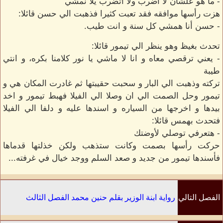
- ما هو علشان لا أضرب ولا أتضرب يلا نمشي
هزت رأسها موافقه فقد تعبت كثيرا فذهبت الي حسن قائلا:
- حسن أنا همشي كل سنة و انت طيب.
تحدث بغيظ وهو ينظر الي تيمور قائلا:
- يعني ترقصي معاه و انا لا ماشي يا نور كلامنا بكره، و انتي
طيبة
تركته وذهبت الي البار و سحبت حقيبتها ثم غادرت المكان هي و
تيمور وحل الصمت الي ان وصلا الي الفيلا فهبط تيمور و اخد
بيدها و اخرجها من السياره و اسندها عليه و دلفا الي الفيلا
فتحدث بهمس قائلا:
- هتعرفي توصلي لأوضتك
حركت رأسها بصمت وكانت ستذهب ولكن خذلتها قدماها
فأسندها تيمور من جديد و صعد السلم ووجد خيال في غرفته...
الفصل التالي
رواية ابنة الوزير بقلم حنين محمد الفصل الثالث