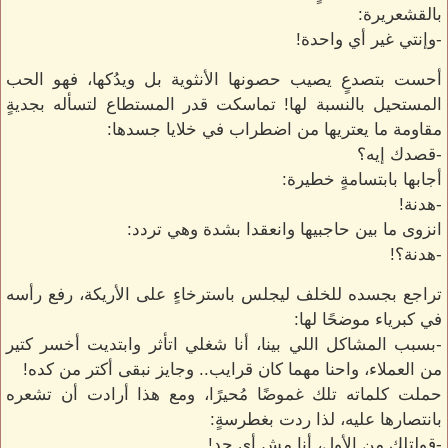
بالقشعريرة:
-وإنتي غير أي واحدة!
أحست بتصدعٍ يصيب حصونها الأنثوية بل ويدُكها، فهو الحب
المستحيل بالنسبة لها! تماسكت قدر المستطاع لتسأله بجديةٍ
مقاومة ما يعتريها من اضطراب في خلايا جسدها:
-قصدك إيه؟
أجابها بابتسامةٍ خطيرة:
-هدنة!
انزوى ما بين حاجبيها وانعقدا بشدة وهي تردد:
-هدنة؟!
تراجع بجسده للخلف ليجلس باسترخاءٍ على الأريكة، رفع رأسه
في كبرياء موضحًا لها:
-بسبب المشاكل اللي بينا، أنا شغلي اتأثر وابتديت أخسر كتير
من العملاء، واحنا مهما كان قرايب.. وجايز نبقى أكتر من كده!
حملت كلماته تلك غموضًا مُحيرًا، ومع هذا أرادت أن تشعره
بانتصارها عليه، لذا ردت بغطرسةٍ:
-قولتلك من الأول، أنا مش أي حد!