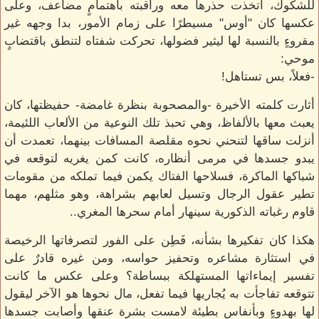
للشكوك، اتخذت حذرها معه وراقبته باهتمامٍ مضاعف، وعلى
عكسها كان "أوس" مسيطرًا على زمام الأمور، بدا وجهه غير
مقروءٍ بالنسبة لها ليثير فضولها، تحركت شفتاه لتنطق باقتضابٍ
موحي:
-فعلاً، بس تستاهل!
أثارت كلمته الأخيرة -والمصحوبة بنظرة غامضة- حفيظتها، كان
يعبث معها بالألفاظ، وهي تحبذ تلك النوعية من الألعاب اللئيمة،
أنزلت ساقها لتنحني نحوه مقلصة المسافات بينهما، تعمدت أن
يبدو جسدها في مرمى أنظاره، كانت كمن يغريه لتوقعه في
شباكها الماكرة، فسلاحها الفتاك يكمن فيما تملكه من مقومات
تطير عقول الرجال وتسيل لعابهم بشراهة، وهو مثلهم، مهما
قاوم رغباته الذكورية سينهار أمام سحرها المغري..
هكذا كان تفكيرها بشأنه، فَطِن على الفور لتصرفاتها الرخيصة
في استثارة مشاعره وتحفيز حواسه، ومن غيره قادرٌ على
تفسير إيماءاتها المستهلكة ببساطة؟ وعلى عكس ما كانت
تتوقعه تفاجأت به يُجاريها فيما تفعل، مال نحوها هو الآخر ليقول
لها بهدوءٍ وبأنفاسٍ بطيئة لامست بشرة عنقها وأصابت جسدها