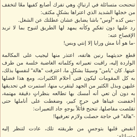
تنحنحت متسائلة في ارتباكٍ وهي تفرك أصابع كفيها معًا لتخفف
من خجلها الشديد الذي اعتراها بشكلٍ مكثف:
-بس كده "أوس" باشا يضايق عشان عطلتك عن الشغل.
رد عليها دون تفكيرٍ وكأنه يمهد لها الطريق لتبوح بما لا تريد
الإفصاح عنه:
-ما هو أنا مش ورايا إلا إنتي وبس!
قطع حديثهما رنين هاتفه، اعتذر منها ليجيب على المكالمة
الواردة إليه، راقبت تعبيراته وكلماته الغاضبة خلسة من طرف
عينها. كان "يامن" وسيمًا بشكلٍ ما، اعترفت "هالة" لنفسها بذلك،
به كل المقومات ليكون فتى أحلام الكثيرات، ومع هذا فضلها
عليهن وبذل الكثير من الجهد ليتقرب منها، استمرت في تحديقها
به دون أن تعي أنه أمسك بها تطالعه بنظراتٍ دقيقة مهتمة،
أخفضت عيناها في حرجٍ كبير، وضغطت على أناملها حتى
تقلصت مفاصلها، تنحنح قائلاً بوجهٍ جاد التعبيرات:
-"هالة" في حاجة حصلت ولازم تعرفيها!
انقبض قلبها بتوجسٍ من طريقته تلك، عادت لتنظر إليه
متسائلة: