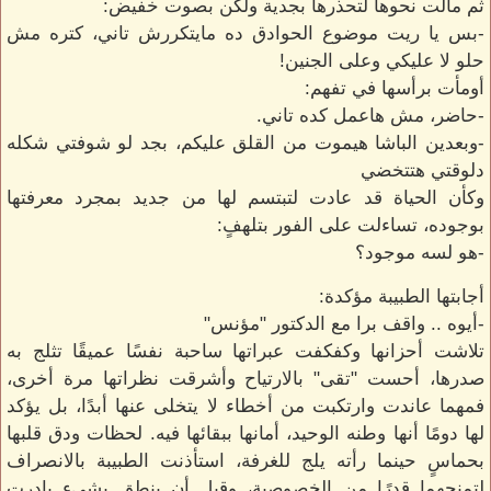
ثم مالت نحوها لتحذرها بجدية ولكن بصوت خفيض:
-بس يا ريت موضوع الحوادق ده مايتكررش تاني، كتره مش
حلو لا عليكي وعلى الجنين!
أومأت برأسها في تفهم:
-حاضر، مش هاعمل كده تاني.
-وبعدين الباشا هيموت من القلق عليكم، بجد لو شوفتي شكله
دلوقتي هتتخضي
وكأن الحياة قد عادت لتبتسم لها من جديد بمجرد معرفتها
بوجوده، تساءلت على الفور بتلهفٍ:
-هو لسه موجود؟
أجابتها الطبيبة مؤكدة:
-أيوه .. واقف برا مع الدكتور "مؤنس"
تلاشت أحزانها وكفكفت عبراتها ساحبة نفسًا عميقًا تثلج به
صدرها، أحست "تقى" بالارتياح وأشرقت نظراتها مرة أخرى،
فمهما عاندت وارتكبت من أخطاء لا يتخلى عنها أبدًا، بل يؤكد
لها دومًا أنها وطنه الوحيد، أمانها ببقائها فيه. لحظات ودق قلبها
بحماسٍ حينما رأته يلج للغرفة، استأذنت الطبيبة بالانصراف
لتمنحهما قدرًا من الخصوصية، وقبل أن ينطق بشيء بادرت