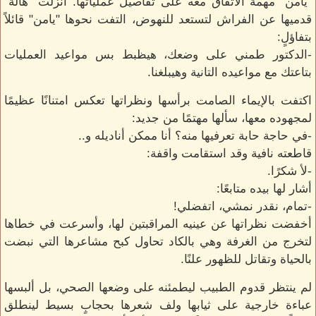
"يامن" مهمة الاتفاق معه على تفاصيل عملياتها. أنزلت "هالة"
قدميها عن الفراش لتستعد للنهوض، التفت نحوها "يامن" قائلاً
بتفاؤلٍ:
-الدكتور طمني على وضعك، هيظبط بس مواعيد العمليات
بتاعتك مع مواعيده التانية وهيبلغنا.
اكتفت بالإيماء الصامت برأسها ونظراتها تعكس امتنانًا عظيمًا
لمجهوده معها، سألها مهتمًا من جديد:
-في حاجة حابة تعرفيها منه؟ أنا ممكن أناديله و..
قاطعته نافية وقد استقامت واقفة:
-لأ شكرًا.
أشار لها بيده متابعًا:
-تمام، نقدر نمشي، اتفضلي!
أخفضت نظراتها عن عينيه المراقبتين لها، وأسرعت في خطاها
لتخرج من الغرفة وهي بالكاد تحاول كبح مشاعرها التي نبضت
بالحياة وتقاتل للظهور علنًا.
لم ينتظر قدوم الطبيب ليطمئنه على وضعها الصحي، بل ألبسها
عباءة خارجية على ثيابها ولف شعرها بحجابٍ بسيط لينطلق