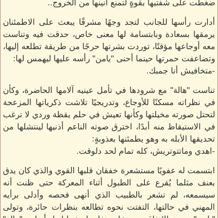
ضغطت على شفتيها بقوةٍ لتمنع أنينها من الخروج..
أدارت رأسها للجانب لتجد وجهًا مشرقًا يبعث على الاطمئنان
يرمقها بسعادة وبابتسامة لها معنى خاص، حدقت فيه وتناست
معه أوجاعها مؤقتًا، توردت بشرتها حرجًا من طريقة تطلعه إليها،
وتضاعفت حمرتها حينما أحنى "يامن" رأسه عليها ليهمس لها:
-متخافيش أنا جمبك.
تناست "هالة" مع شرودها في تأمل عينيه آلامها الحاضرة، وكأن
في نظراته مسكنًا للأوجاع، وتدريجيًا تلاشت ذكرياتها المزعجة
لتحتل صورته مخيلتها وكأنها تعيش في حلم يقظة وردي لا ترغب
في الاستيقاظ منه أبدًا، اخترق صوته الناعم أذنيها لينتشلها من
تحديقها الأبله به وهو يطمئنها بعذوبةٍ:
-اهدي وماتتوتريش، كله تمام لحد دلوقت.
ابتسمت له عفويًا مستشعرة خفقان قلبها القوي والذي كان يدق
بعنف مثلما يُقرع على الطبول أثناء المعركة حتى ظنت أنه
سيسمعه، لم تشعر بالطبيب الذي أنهى فحصه وأدلى برأيه
المهني في حالتها، التفتت نحوه تطالعه بنظرات حائرة، وتولى