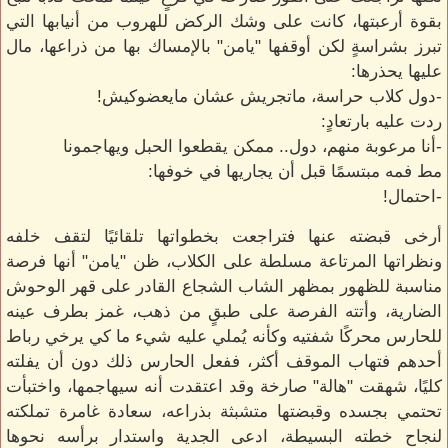
بقوة أرعبتها، كانت على وشك الركض للهروب من أنيابها التي
تبرز بشراسةٍ لكن أوقفها "يامن" بالإمساك بها من ذراعها، مال
عليها يحذرها:
-دول كلاب حراسة، ماتجريش عشان مايعضوكيش!
ردت عليه بارتعادٍ:
-أنا مرعوبة منهم، دول.. ممكن يقطعوا الحبل ويهاجمونا
مط فمه مبتسمًا قبل أن يجاريها في خوفها:
-احتمال!
أرخى قبضته عنها فتراجعت بخطواتها تلقائيًا لتقف خلفه
ونظراتها المرتاعة مسلطة على الكلاب، ظن "يامن" أنها فرصة
مناسبة للظهور بمظهر الشاب الشجاع القادر على قهر الوحوش
الضارية، وأتته الفرصة على طبقٍ من ذهب، غمز بطرف عينه
للحارس محركًا شفتيه وكأنه يُملي عليه شيء ما كي يرخي رباط
أحدهم فتهاب الموقف أكثر، ففعل الحارس ذلك دون أن يفلته
كليًا، شهقت "هالة" صارخة وقد اعتقدت أنه سيهاجمها، واختبأت
تحتمي بجسده وقبضتها متشبثة بذراعه، سعادة غامرة تملكته
لنجاح خطته البسيطة، ادعى الجدية واستدار برأسه نحوها