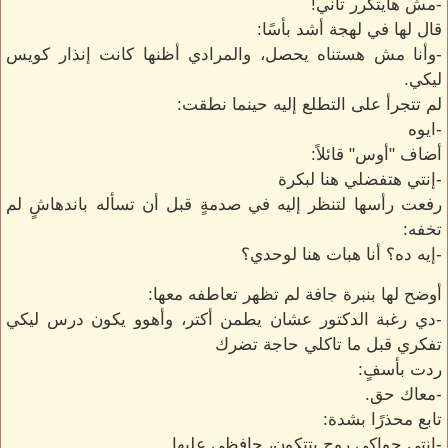
-مش هايتكرر تاني!
قال لها في لهجة أشد بأسًا:
-وأنا مش هستناه يحصل، والمرادي أظنها كانت إنذار كويس
ليكي.
لم تتجرأ على التطلع إليه حينما نطقت:
-ايوه
أضاف "أوس" قائلاً:
-إنتي هتفضلي هنا لبكرة
رفعت رأسها لتنظر إليه في صدمةٍ قبل أن تسأله باندهاشٍ لم
تخفه:
-إيه ده؟ أنا هبات هنا لوحدي؟
أوضح لها بنبرة جافة لم تظهر تعاطفه معها:
-دي رغبة الدكتور عشان يطمن أكتر، وأهوو يكون درس ليكي
تفكري قبل ما تاكلي حاجة تضرك
ردت بأسفٍ:
-معاك حق.
تابع محذرًا بشدة:
-إنتي جواكي روح بتتكون، حافظي عليها.