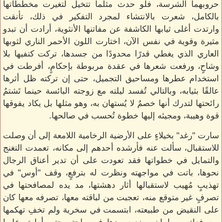
حروبهما الشرسة، فلو حدث مثلما تتخيل لتغيرت مخططاتها
بالكامل، شعرت بالانتشاء لمجرد التفكير في ذلك، تأنقت
وارتدت أغلى ثيابها الكاشفة عن مفاتنها الأنثوية، أرادت أن تبدو
مثيرة وقوية في نفس الآن، اختارت اللون الأحمر الناري لثوبها
العاري الذي يغطي قدرًا محدودًا من جسدها، تركت كتفيها بلا
وشاحٍ، ورفعت شعرها في عقدة مربوطة بإحكامٍ، أفرطت في
استخدام عطرها ومساحيق التجميل، حتى إن تركته ظل أثرها
عالقًا بثيابه، وبالتالي تُفسد ليلته مع زوجته البائسة حينما تَشتمُ
رائحتها لتدرك أنها خصمٌ لا يُستهان به، وهو مثلها بل يكاد يفوقها
قوة وهيبة، ومجيئه إليها خطوة تُحسب في صالحها.
سارت "رغد" بخيلاءٍ على الأرضية الرخامية اللامعة إلى أن وصلت
للاستقبال، سألت عنه فأرشده أحدهم إلى مكانه، تعمدت التغنج
والتمايل في خطواتها فقد تعودت على أن تدير أعناق الرجال
نحوها، باتت في مواجهته ونظرت له بترفعٍ، وقف "أوس" في
تهذيبٍ مُهيب لاستقبالها أثار دهشتها، مد يده لمصافحتها في
تصرفٍ غير متوقع منه، تعجبت من لباقته معها، تصرفه معها كان
على النقيض من طبيعته، ابتسمت في سخرية ولم تخفِ تهكمها