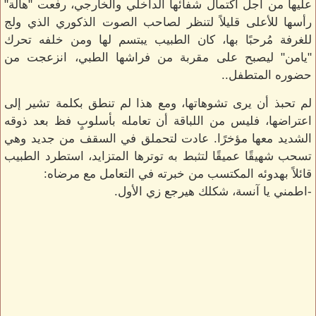
عليها من أجل اكتمال شفائها الداخلي والخارجي، رفعت "هالة"
رأسها للأعلى قليلاً لتنظر لصاحب الصوت الذكوري الذي ولج
للغرفة مُرحبًا بها، كان الطبيب يبتسم لها ومن خلفه تحرك
"يامن" ليصبح على مقربة من فراشها الطبي، انزعجت من
حضوره المتطفل..
لم تحبذ أن يرى تشوهاتها، ومع هذا لم تنطق بكلمة تشير إلى
اعتراضها، فليس من اللباقة أن تعامله بأسلوبٍ فظ بعد ذوقه
الشديد معها مؤخرًا. عادت لتحملق في السقف من جديد وهي
تسحب شهيقًا عميقًا لتثبط به توترها المتزايد، استطرد الطبيب
قائلاً بهدوئه المكتسب من خبرته في التعامل مع مرضاه:
-اطمني يا آنسة، شكلك هيرجع زي الأول.