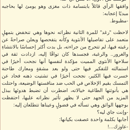
وافقها الرأي قائلاً بابتسامة ذات مغزى وهو يومئ لها بحاجبه
مبديًا إعجابه:
-مظبوط.
لاحظت "رغد" للمرة الثانية نظراته نحوها وهي تنخفض بتمهلٍ
متعمد على تفاصيلها الأنثوية وكأنه يتفحصها ويعلن صراحةً عن
رغبته فيها، لم تتحرج من جراءته، بل بدت أكثر إحساسًا بالانتشاءِ
والغرور.. والرغبة، فجسدها كان تواقًا إليه، ازدادت ثقة في
سلاحها الأنثوي المميت مؤكدة لنفسها أنها نجحت أخيرًا في
استمالته للتفكير فيها حتى ولو بعد مشقةٍ ومعارك طاحنة
خسرت فيها الكثير، نجحت أخيرًا في تشتيت ذهنه فحاد عن
التمسك بقيم الإخلاص في الحب ضد منافستها الوضيعة، واحتلت
هي بأنوثتها الطاغية خيالاته، اضطرت أن تضبط هدوئها ببذل
المزيد من الجهد حتى لا يظهر تأثير نظراته عليها، احتفظت
بوجهها الواثق وهي تسأله في فضولٍ وعيناها تتطلعان إليه:
-وإنت جاي ليه؟
أجابها بكلمة واحدة عصفت بكيانها:
-عاوزك...!