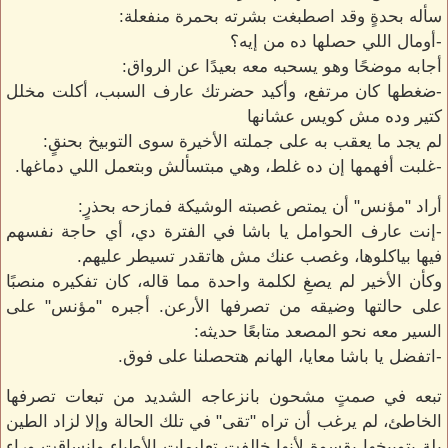
سأله بحدةٍ وقد اصطبغت بشرته بحمرة منفعلة:
-أومال اللي حصلها ده من إيه؟
أجابه موضحًا وهو يسحبه معه بعيدًا عن الرواق:
-ضغطها كان مرتفع، وأكيد حضرتك عارف السبب، أكلت مخلل
كتير وده مش كويس عشانها
لم يجد ما يعقب به على جملته الأخيرة سوى التوبيخ بحنقٍ:
-غلبت أفهمها إن ده غلط، وهي مبتسألش وبتعمل اللي دماغها.
أراد "مؤنس" أن يمتص غصبته الوشيكة فمازحه بحذرٍ:
-إنت عارف الحوامل يا باشا في الفترة دي، أي حاجة نفسهم
فيها بياكلوها، وغصب عنك مش هاتقدر تسيطر عليهم.
وكأن الأخير لم يصغِ لكلمة واحدة مما قاله، كان تفكيره منصبًا
على حالتها وضيقه من تصرفها الأرعن. أجبره "مؤنس" على
السير معه نحو المصعد متابعًا حديثه:
-اتفضل يا باشا معايا، الهانم هتحصلنا على فوق.
تبعه في صمتٍ مشحون بانزعاجه الشديد من تبعات تصرفها
الخاطئ، لم يرغب أن تراه "تقى" في تلك الحالة وإلا لزاد الطين
بلة بتوبيخها بقسوة لأنها خالفت تعليمات الأطباء وانساقت وراء