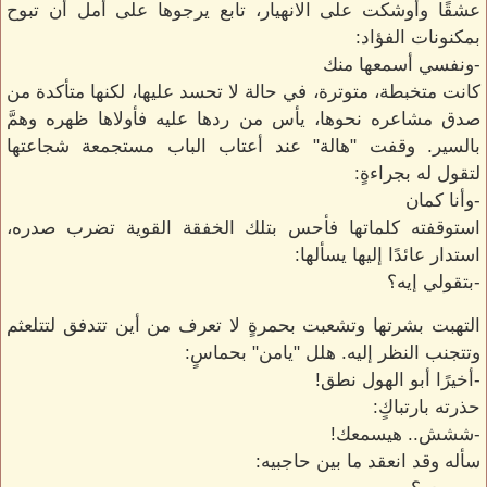
عشقًا وأوشكت على الانهيار، تابع يرجوها على أمل أن تبوح
بمكنونات الفؤاد:
-ونفسي أسمعها منك
كانت متخبطة، متوترة، في حالة لا تحسد عليها، لكنها متأكدة من
صدق مشاعره نحوها، يأس من ردها عليه فأولاها ظهره وهمَّ
بالسير. وقفت "هالة" عند أعتاب الباب مستجمعة شجاعتها
لتقول له بجراءةٍ:
-وأنا كمان
استوقفته كلماتها فأحس بتلك الخفقة القوية تضرب صدره،
استدار عائدًا إليها يسألها:
-بتقولي إيه؟
التهبت بشرتها وتشعبت بحمرةٍ لا تعرف من أين تتدفق لتتلعثم
وتتجنب النظر إليه. هلل "يامن" بحماسٍ:
-أخيرًا أبو الهول نطق!
حذرته بارتباكٍ:
-ششش.. هيسمعك!
سأله وقد انعقد ما بين حاجبيه: