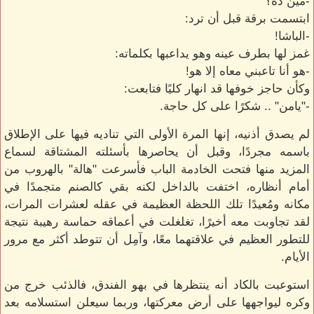
-مين ده؟
ابتسمت برقة قبل أن ترد:
-الباشا!
غمز لها بطرف عينه وهو يداعبها بكلماته:
-هو أنا تاعبني معاه إلا هو!
وكأن حاجز خوفها قد انهار كليًا فتابعت:
-"يامن" .. شكرًا على كل حاجة.
لم يصدق أذنيه، إنها المرة الأولى التي تناديه فيها على الإطلاق
باسمه مجردًا، وقبل أن يحاصرها بأسئلته المشتاقة لسماع
المزيد منها فتحت الخادمة الباب فأسرعت "هالة" بالهروب من
أمام أنظاره، اختفت بالداخل لكنه بقي كالصنم متجمدًا في
مكانه ومُعيدًا تلك اللحظة العظيمة في عقله لعشرات المرات،
لقد تجاوبت معه أخيرًا، تغلغلت في أعماقه حماسة رهيبة نتيجة
للتطور العظيم في علاقتهما معًا، وآمِل أن تتوطد أكثر مع مرور
الأيام.
استوعبت بالكاد أنه ينتظرها في بهو الفندق، فالذئب خرج من
وكره ليواجهها على أرض معركتها، وربما سيعلن استسلامه بعد