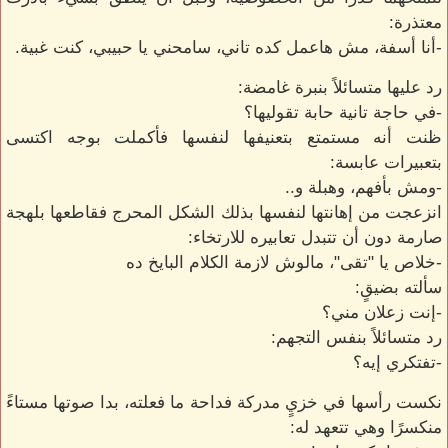
معتذرة:
-أنا أسفة، مش هاعمل كده تاني، سامحني يا حبيبي، كنت غبية.
رد عليها متسائلاً بنبرة غامضة:
-في حاجة تانية حابة تقوليها؟
ظنت أنه مستمتع بتعنيفها لنفسها فأكملت بوجه اكتسى
بتعبيرات عابسة:
-ومش بأفهم، وهبلة و..
انزعجت من إهانتها لنفسها بذلك الشكل المحرج فقاطعها بلهجة
صارمة دون أن تتبدل تعابيره للارتخاء:
-خلاص يا "تقى"، مالوش لازمة الكلام البايخ ده
سألته بضيقٍ:
-إنت زعلان مني؟
رد متسائلاً بنفس التجهم:
-تفتكري إيه؟
نكست رأسها في خزيٍ مدركة فداحة ما فعلته، بدا صوتها مستاءً
منكسرًا وهي تتعهد له: