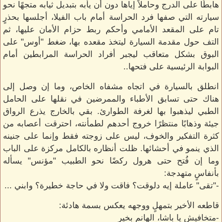
هابطًا على الدرج وحاملاً إياها دون أن يأبه بتبديل ثيابه متجهًا نحو
سيارته التي صفها فرد الحراسة أمام باب الفيلا، أجلسها بحذرٍ
تام على المقعد الأمامي وأحكم ربط حزام الأمان عليها، ثم
التف حول مقدمة السيارة ليتخذ مقعده بها، ضغط "أوس" على
البوق بشكل متعاقب ليجبر أفراد الحراسة المرابطين أمام
البوابة الرئيسية على فتحها..
انطلق بالسيارة في اتجاه مشفاه الخاص، وما إن وصل إلى
هناك حتى تسابق الأطباء والممرضين في نقلها على الحامل
الطبي ليذهبوا بها لغرفة الطوارئ. بقي بالخارج يذرع الرواق
جيئة وذهابًا منتظرًا خروج أحدهم لطمأنته، احترقت أعصابه من
كثرة التفكير والخوف، ليس على زوجته فقط وإنما على جنينه
الذي ينمو في أحشائها. ظلت أنظاره بالكامل مركزة على الباب
وما إن فُتح حتى هرول ركضًا نحو الطبيب "مؤنس" يسأله
بأنفاسٍ متهدجة:
-"تقى" عاملة إيه دلوقت؟ فاقت ولا في حاجة خطيرة؟ وابني ...
قاطعه الأخير بتمهلٍ ووجهه يعكس بسمة هادئة:
-متخافيش يا باشا، الهانم بخير