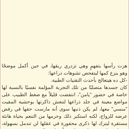
هزت رأسها بتفهمٍ وهي تزدري ريقها، في حين أكمل موضحًا
وهو ينزع كمها ليتفحص تشوهات ذراعها:
-كل ده هيتعالج بأحدث التقنيات الطبية.
كان جسدها متصلبًا من تلك التجربة المؤلمة نفسيًا بالنسبة لها
خاصة في حضور "يامن"، انتفضت قليلاً مع ضغط الطبيب على
مواضع معينة في جلد ذراعها لتنعش ذاكرتها بوحشية المقيت
"منسي" معها، لم يكن ذنبها سوى أنه مارست حقها في رفض
عرضه للزواج، لكنه استكبر ذلك وحرمها من التنعم بحياة هانئة
مستقرة ليترك لها ذكرى محفورة في عقلها لن تندمل بسهولة،