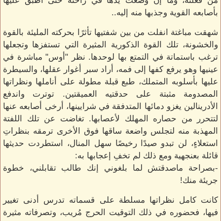
من فعلته، وما إن وضعت يدها في راحته حتى أطبق عليها
بأصابعه القوية وجذبها منه إليه..
شهقت مباغتة انفلت من بين شفتيها تأثرًا بحركته المليئة بالقوة
والخشونة، تلك القوة الذكورية المثيرة التي تستفزها وتجعلها
ترغب باستماتة في التمتع بها لوحدها. نظر "أوس" مباشرة في
عينيها وهو يرفع كفها إلى فمه، أراد سبر أغوار عقلها، والسيطرة
عليها بأسلوبه المتملك، طبع قبلة مطولة على أناملها ونظراتها
المصدومة مثبتة على حدقتيه العميقتين. توترت واندفع
الأدرينالين يغزو دمائها المتدفقة في شرايينها، أرخى أصابعه عنها
لتتحرر من حصاره المهلك لأعصابها. تغاضت عن تلك اللفتة
المهذبة منه لتجلس واضعة ساقها فوق الأخرى ترمقه بنظراتِ
استعلاءٍ، لن تبدو صيدًا رخيصًا سهل المنال، استطردت حديثها
قائلة بعنجهية ومع ذلك لم تخفِ إعجابها به:
-بصراحة ماصدقتش لما بلغوني إنك طالب تقابلني، خطوة
جريئة منك!
كانت كامل نظراتها مسلطة على قسماته تدرس أدنى تغيير
فيها، فحضوره في ذلك التوقيت الحرج مُريب، وتصرفاته مثيرة