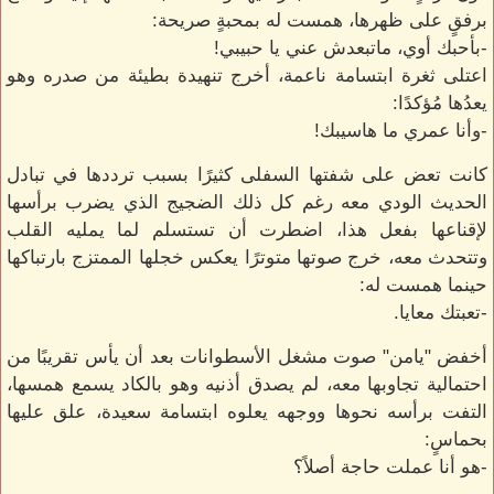
برفقٍ على ظهرها، همست له بمحبةٍ صريحة:
-بأحبك أوي، ماتبعدش عني يا حبيبي!
اعتلى ثغرة ابتسامة ناعمة، أخرج تنهيدة بطيئة من صدره وهو
يعدُها مُؤكدًا:
-وأنا عمري ما هاسيبك!
كانت تعض على شفتها السفلى كثيرًا بسبب ترددها في تبادل
الحديث الودي معه رغم كل ذلك الضجيج الذي يضرب برأسها
لإقناعها بفعل هذا، اضطرت أن تستسلم لما يمليه القلب
وتتحدث معه، خرج صوتها متوترًا يعكس خجلها الممتزج بارتباكها
حينما همست له:
-تعبتك معايا.
أخفض "يامن" صوت مشغل الأسطوانات بعد أن يأس تقريبًا من
احتمالية تجاوبها معه، لم يصدق أذنيه وهو بالكاد يسمع همسها،
التفت برأسه نحوها ووجهه يعلوه ابتسامة سعيدة، علق عليها
بحماسٍ:
-هو أنا عملت حاجة أصلاً؟