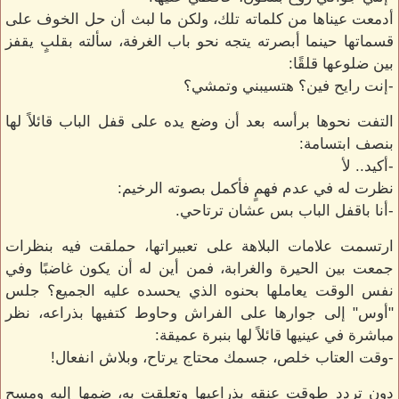
أدمعت عيناها من كلماته تلك، ولكن ما لبث أن حل الخوف على
قسماتها حينما أبصرته يتجه نحو باب الغرفة، سألته بقلبٍ يقفز
بين ضلوعها قلقًا:
-إنت رايح فين؟ هتسيبني وتمشي؟
التفت نحوها برأسه بعد أن وضع يده على قفل الباب قائلاً لها
بنصف ابتسامة:
-أكيد.. لأ
نظرت له في عدم فهمٍ فأكمل بصوته الرخيم:
-أنا باقفل الباب بس عشان ترتاحي.
ارتسمت علامات البلاهة على تعبيراتها، حملقت فيه بنظرات
جمعت بين الحيرة والغرابة، فمن أين له أن يكون غاضبًا وفي
نفس الوقت يعاملها بحنوه الذي يحسده عليه الجميع؟ جلس
"أوس" إلى جوارها على الفراش وحاوط كتفيها بذراعه، نظر
مباشرة في عينيها قائلاً لها بنبرة عميقة:
-وقت العتاب خلص، جسمك محتاج يرتاح، وبلاش انفعال!
دون ترددٍ طوقت عنقه بذراعيها وتعلقت به، ضمها إليه ومسح