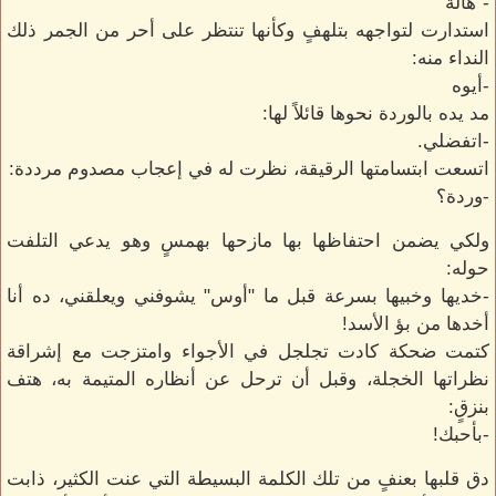
-"هالة"
استدارت لتواجهه بتلهفٍ وكأنها تنتظر على أحر من الجمر ذلك
النداء منه:
-أيوه
مد يده بالوردة نحوها قائلاً لها:
-اتفضلي.
اتسعت ابتسامتها الرقيقة، نظرت له في إعجاب مصدوم مرددة:
-وردة؟
ولكي يضمن احتفاظها بها مازحها بهمسٍ وهو يدعي التلفت
حوله:
-خديها وخبيها بسرعة قبل ما "أوس" يشوفني ويعلقني، ده أنا
أخدها من بؤ الأسد!
كتمت ضحكة كادت تجلجل في الأجواء وامتزجت مع إشراقة
نظراتها الخجلة، وقبل أن ترحل عن أنظاره المتيمة به، هتف
بنزقٍ:
-بأحبك!
دق قلبها بعنفٍ من تلك الكلمة البسيطة التي عنت الكثير، ذابت