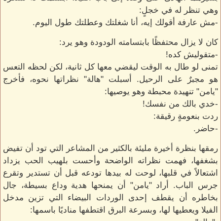
وهي تنظر له في خجلٍ:
-مش عارفة أقولك إيه، أنا شغلتك وعطلتك طول اليوم.
كان لا يزال محتفظًا بابتسامته الودودة وهو يرد:
-متقوليش كده!
تمنى لو طال به الوقت ليقضي معها كل ثانية، لكن لحظه التعس
هو مجبرٌ على الرحيل. أسبلت "هالة" نظراتها نحوه، فأخرج
"يامن" تنهيدة محبطة وهو يوصيها:
-خدي بالك من نفسك!
ردت بنعومةٍ رقيقة:
-حاضر.
رمقها بنظرة أخيرة مليئة بالكثير من المشاعر التي تود أن تفيض
بشغفها، فهمت نظراته الواضحة وأحست بلهيب الحب يزداد
اشتعالاً في قلبها، لوحت له بيدها تودعه قبل أن تستدير وتقرع
جرس الباب. أراد "يامن" أن يمنحها هدية وداع بسيطة، جال
بخاطره أن يقطف إحدى الوردات البيضاء التي تزين مدخل
الفيلا ويعطيها لها، وبسرعة البرق اقتطفها مناديًا باسمها: