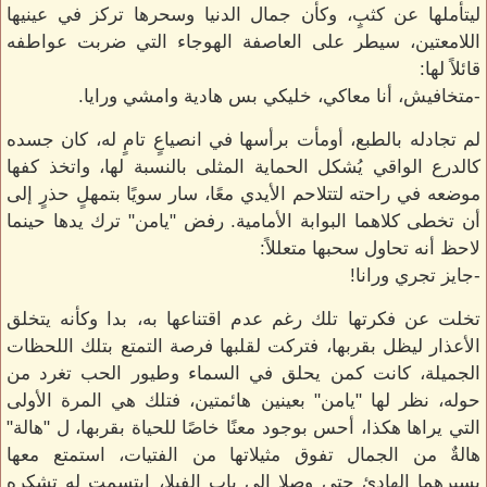
ليتأملها عن كثبٍ، وكأن جمال الدنيا وسحرها تركز في عينيها
اللامعتين، سيطر على العاصفة الهوجاء التي ضربت عواطفه
قائلاً لها:
-متخافيش، أنا معاكي، خليكي بس هادية وامشي ورايا.
لم تجادله بالطبع، أومأت برأسها في انصياعٍ تامٍ له، كان جسده
كالدرع الواقي يُشكل الحماية المثلى بالنسبة لها، واتخذ كفها
موضعه في راحته لتتلاحم الأيدي معًا، سار سويًا بتمهلٍ حذرٍ إلى
أن تخطى كلاهما البوابة الأمامية. رفض "يامن" ترك يدها حينما
لاحظ أنه تحاول سحبها متعللاً:
-جايز تجري ورانا!
تخلت عن فكرتها تلك رغم عدم اقتناعها به، بدا وكأنه يتخلق
الأعذار ليظل بقربها، فتركت لقلبها فرصة التمتع بتلك اللحظات
الجميلة، كانت كمن يحلق في السماء وطيور الحب تغرد من
حوله، نظر لها "يامن" بعينين هائمتين، فتلك هي المرة الأولى
التي يراها هكذا، أحس بوجود معنًا خاصًا للحياة بقربها، ل "هالة"
هالةٌ من الجمال تفوق مثيلاتها من الفتيات، استمتع معها
بسيرهما الهادئ حتى وصلا إلى باب الفيلا، ابتسمت له تشكره