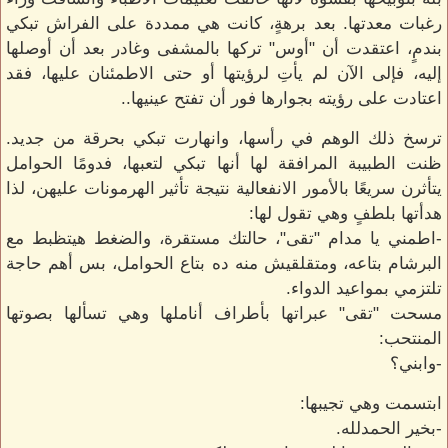
رغبات معدتها. بعد برهةٍ، كانت هي ممددة على الفراش تبكي
بندمٍ، اعتقدت أن "أوس" تركها بالمشفى وغادر بعد أن أوصلها
إليه، فإلى الآن لم يأتِ لرؤيتها أو حتى الاطمئنان عليها، فقد
اعتادت على رؤيته بجوارها فور أن تفتح عينيها..
ترسخ ذلك الوهم في رأسها، وانهارت تبكي بحرقة من جديد.
ظنت الطبيبة المرافقة لها أنها تبكي لتعبها، فدومًا الحوامل
يتأثرن سريعًا بالأمور الانفعالية نتيجة تأثير الهرمونات عليهن، لذا
هدأتها بلطفٍ وهي تقول لها:
-اطمني يا مدام "تقى"، حالتك مستقرة، والضغط هيتظبط مع
البرشام بتاعه، ومتقلقيش منه ده بتاع الحوامل، بس أهم حاجة
تلتزمي بمواعيد الدواء.
مسحت "تقى" عبراتها بأطراف أناملها وهي تسألها بصوتها
المنتحب:
-وابني؟
ابتسمت وهي تجيبها:
-بخير الحمدلله.