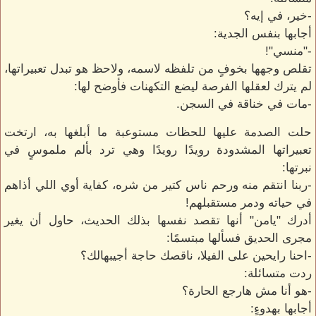
-خير، في إيه؟
أجابها بنفس الجدية:
-"منسي"!
تقلص وجهها بخوفٍ من تلفظه لاسمه، ولاحظ هو تبدل تعبيراتها،
لم يترك لعقلها الفرصة ليضع التكهنات فأوضح لها:
-مات في خناقة في السجن.
حلت الصدمة عليها للحظات مستوعبة ما أبلغها به، ارتخت
تعبيراتها المشدودة رويدًا رويدًا وهي ترد بألم ملموسٍ في
نبرتها:
-ربنا انتقم منه ورحم ناس كتير من شره، كفاية أوي اللي أذاهم
في حياته ودمر مستقبلهم!
أدرك "يامن" أنها تقصد نفسها بذلك الحديث، حاول أن يغير
مجرى الحديق فسألها مبتسمًا:
-احنا رايحين على الفيلا، ناقصك حاجة أجيبهالك؟
ردت متسائلة:
-هو أنا مش هارجع الحارة؟
أجابها بهدوءٍ: