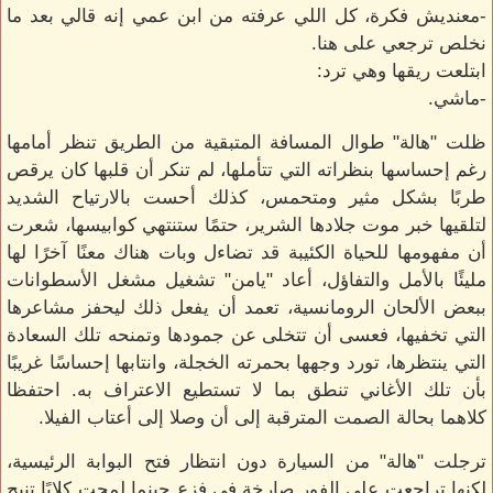
-معنديش فكرة، كل اللي عرفته من ابن عمي إنه قالي بعد ما
نخلص ترجعي على هنا.
ابتلعت ريقها وهي ترد:
-ماشي.
ظلت "هالة" طوال المسافة المتبقية من الطريق تنظر أمامها
رغم إحساسها بنظراته التي تتأملها، لم تنكر أن قلبها كان يرقص
طربًا بشكل مثير ومتحمس، كذلك أحست بالارتياح الشديد
لتلقيها خبر موت جلادها الشرير، حتمًا ستنتهي كوابيسها، شعرت
أن مفهومها للحياة الكئيبة قد تضاءل وبات هناك معنًا آخرًا لها
مليئًا بالأمل والتفاؤل، أعاد "يامن" تشغيل مشغل الأسطوانات
ببعض الألحان الرومانسية، تعمد أن يفعل ذلك ليحفز مشاعرها
التي تخفيها، فعسى أن تتخلى عن جمودها وتمنحه تلك السعادة
التي ينتظرها، تورد وجهها بحمرته الخجلة، وانتابها إحساسًا غريبًا
بأن تلك الأغاني تنطق بما لا تستطيع الاعتراف به. احتفظا
كلاهما بحالة الصمت المترقبة إلى أن وصلا إلى أعتاب الفيلا.
ترجلت "هالة" من السيارة دون انتظار فتح البوابة الرئيسية،
لكنها تراجعت على الفور صارخة في فزعٍ حينما لمحت كلابًا تنبح