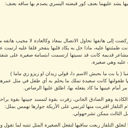
ها يشد عليهما بعنف كور قبضته اليسري يصدم بها ساقه بعنف:
كضت إلى هاتفها تحاول الاتصال بمعاذ وكالعادة لا مجيب هاتفه م
كانت طمئنتها عليه، ماذا حل به يكاد قلبها ينفجر قلقا عليه ارت
 مشاعر قديمة كانت قد نسيتها ارتسمت ابتسامة صغيرة على شفتيها
 عليه وهي صغيرة.
ا ( يا بت ما بحبش الاسم دا، قولي زيدان او زيزو زي ماما )
طفولتها كانت سعيدة تملك ما يحلم به أي طفل في مثل عمرها
ر أمام عينيها ما كاد يفعله بها، اطلق عليها الرصاص.
لكاذبة وهو الصادق الجاني، زفرت بقوة لتمسد جبينها بقوة براحة
التلفاز اقتربت منها لترتمي على الأريكة جوارها تهمس بملل:
صل الثالث ممكن تشرحهولي.
 لتغلق التلفاز ربعت ساقيها لتفعل الصغيرة المثل تنتبه لما تقول