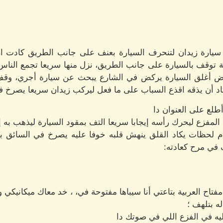
يارة زيدان لتنحرف السيارة بعنف على جانب الطريق كادت ان
ة توقف بالسيارة على جانب الطريق، نزل منها سريعا تجمع الناس
ركض أغلق السيارة يركض في الشارع يبحث عن سيارة أجري، و
اد أن يذقه اقذع السباب على ما فعل ليركب زيدان سريعا يصرخ في
طلع على العنوان دا
لمفزع ليحرك رأسه إيجابا سريعا التف بمقود السيارة ليذهب به 
 لحظات يكاد القلق ينهش قلبه خوفا عليه يصرخ في السائق ب
في مرح كعادته:
ح العربية بتاعتي أنا سيباها مفتوحة في، ، خد معاك ميكانيكي 
ه بتلهف ؛
 وليه في الفزع اللي في صوتك دا