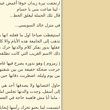
ارتجفت نبرة زيدان خوفا أغمض عيني
- لينا ضاعت مني يا حسام
قال تلك الجملة ليغلق الخط...
في منزل خالد السويسي...
استيقظت صباحا اول ما فعلته انها ر
تذهب إلى الجامعة هذه الأيام والا 
عقلها يدور يفكر كلام والدتها حرك
ذلك الاسم الغريب التي كانت تطلقه
( زمزوم ) وهو بدوره يصرخ فيها غاضب
خرجت ضحكة خفيفة من بين شفتيها 
بين يوم وليلة، اضطربت دقاتها حين م
حاول اغتصابها ولا يصدقها أحد هي ا
إلى أسفل، وجدت والدتها تجلس امام 
- ماما أنا مش فاهمة حاجة في الف
ابتسمت لينا بحنو تحرك رأسها إيجابا