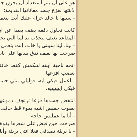
هو على أن يتم استعداد أن يحرق جس
لابنتها بفزع جسد معاناتها القديمة:
- سيبها يا خالد حرام عليك أنت بتعم
كانت تحاول دفعه بعنف بعيدا عن اب
المقاعد بعنف ليجذب يد لينا التي تح
- لينا، لينا سيبني يا خالد، إنت بتعمل
صرخت بها بعنف تدق بيديها على باب م
اتجه ناحية ابنته لتنكمش كقط خائف
بغضب افزعها:
- اعمل فيكي ايه، قوليلي بنتي حبي
فيكي ايييييييه.
انتفض جسدها فزعا ترتجف دموعها ت
بصوت خفيض اشبه بموء قط خائف:
- أنا ما عملتش حاجة
صرخت حين قبض على شعرها بقوة لي
- يا بريئة تصدقي فعلا انتي بريئة وأ