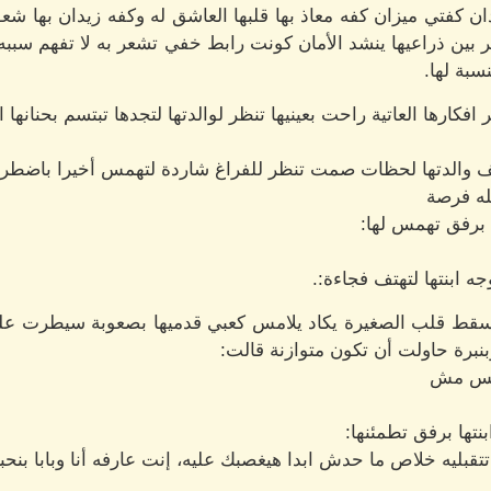
ن كفتي ميزان كفه معاذ بها قلبها العاشق له وكفه زيدان بها شع
ين ذراعيها ينشد الأمان كونت رابط خفي تشعر به لا تفهم سببه 
سبة لها.
فكارها العاتية راحت بعينيها تنظر لوالدتها لتجدها تبتسم بحنانها ا
تف والدتها لحظات صمت تنظر للفراغ شاردة لتهمس أخيرا باضطر
له فرصة
 برفق تهمس لها:
 ابنتها لتهتف فجاءة:.
 سقط قلب الصغيرة يكاد يلامس كعبي قدميها بصعوبة سيطرت على 
بنبرة حاولت أن تكون متوازنة قالت:
ا بس مش
تها برفق تطمئنها:
قبليه خلاص ما حدش ابدا هيغصبك عليه، إنت عارفه أنا وبابا بنحبك