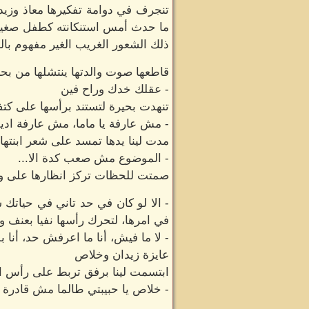
تنجرف في دوامة تفكيرها معاذ وزيدا
ما حدث أمس استنكانته كطفل صغير ب
ذلك الشعور الغريب الغير مفهوم بالن
قاطعها صوت والدتها ينتشلها من بحر ا
- عقلك خدك وراح فين
تنهدت بحيرة لتستند برأسها على ك
- مش عارفة يا ماما، مش عارفة ادي
مدت لينا يدها تمسد على شعر ابنتها
- الموضوع مش صعب كدة الا...
صمتت للحظات تركز انظارها على وجه
- الا لو كان في حد تاني في حياتك
في امرها، لتحرك رأسها نفيا بعنف و
- لا ما فيش، أنا ما اعرفش حد، أن
عايزة زيدان وخلاص
ابتسمت لينا برفق تربط على رأس ابن
- خلاص يا حبيبتي طالما مش قادرة تت