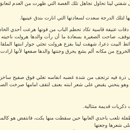
فتي لينا تحاول تجاهل تلك الغصة التي ظهرت من العدم لتعانق 
ا لتلك الدرجة سعدت لسعادتها التي انارت بندق عينيها.
دقات عنيفة قاسية تكاد تحطم الباب من قوتها هرعت أحدي الخادم
، صاحت الصغيرة بسعادة ما أن رأت والدها هرولت ناحيته دو
البيت ذعرا، شهقت لينا بفزع هرولت تجثي جوار ابنتها الملقاه
لخروج من مكانه ألم بشع يحرق وجنتها والدها صفعها لأنها اراد
 كل ذرة فيه ترتجف من شدة غضبه انفاسه تغلي فوق صفيح ساخن
وهو ينحني يقبض على شعر ابنته بعنف لتقف امامها صرخت الصغ
ذكريات قديمة متتالية.
ة تلعب باحدي العابها حين سقطت منها بكت، فانتفض هو كالمف
على شعرها وجعتها