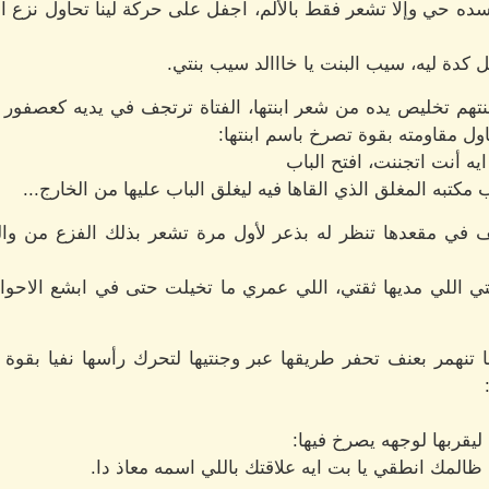
ده حي وإلا تشعر فقط بالألم، اجفل على حركة لينا تحاول نزع اب
ل كدة ليه، سيب البنت يا خااالد سيب بنتي.
نتهم تخليص يده من شعر ابنتها، الفتاة ترتجف في يديه كعصفور
اول مقاومته بقوة تصرخ باسم ابنتها:
 ايه أنت اتجننت، افتح الباب
كتبه المغلق الذي القاها فيه ليغلق الباب عليها من الخارج...
 في مقعدها تنظر له بذعر لأول مرة تشعر بذلك الفزع من والدها
بتي اللي مديها ثقتي، اللي عمري ما تخيلت حتى في ابشع الاح
نهمر بعنف تحفر طريقها عبر وجنتيها لتحرك رأسها نفيا بقوة 
قربها لوجهه يصرخ فيها:
نا ظالمك انطقي يا بت ايه علاقتك باللي اسمه معاذ دا.