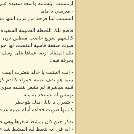
ارتسمت ابتسامة واسعة سعيدة على ش
- ميرسي يا ماما
ابتسمت لينا فرحة من قرب ابنتها منه
قاطع تلك اللحظة الحميمة السعيدة 
كالسهم سريع غاضب منطلق دون توقف
صوت صفعة قاسية انتفضت لها حوائط 
تلك الملقاة ارضا عيناها على وشك ا
بحرقة فيه:.
- إنت اتجننت يا خالد بتضرب البنت
بينما هو يقف عينيه حمراء كالدم
قلبه مباشرة، لم يشعر بنفسه سوي 
تهمس له تستنجد به منه:
- شعري يا بابا، ايدك بتوجعني
كلمتها ضربت فجاءة أمام عينيه عدت 
تذكر حين كان يمشط شعرها وهي طفل
- ايه في ايه بتعيط ليه المشط شد 