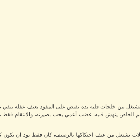
غل بين خلجات قلبه يده تقبض على المقود بعنف عقله ينفي تلك ا
لم الخاص ينهش قلبه، غضب أعمي يحب بصيرته، والانتقام فقط هو م
لات تشتعل من عنف احتكاكها بالرصيف، كان فقط يود ان يكون كذ