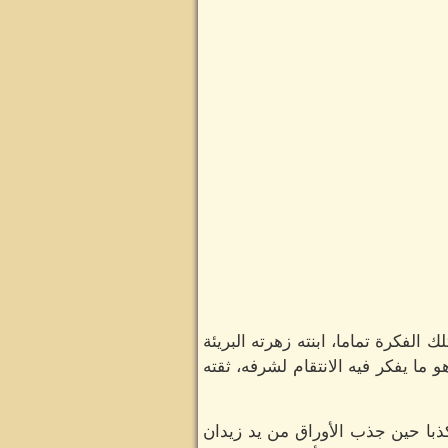
لفكرة تماما، ابنته زهرته البريئة
ا يفكر فيه الانتقام لشرفه، ثقته
با حين جذب الأوراق من يد زيدان