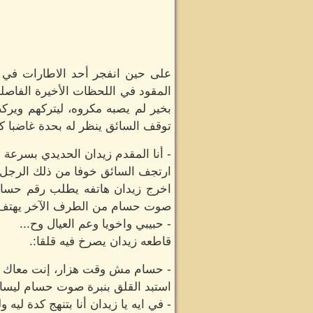
على حين انفجر أحد الاطارات في س
المقود في اللحظات الأخيرة الفاصل
بخير لم يصبه مكروه، ليتركهم وي
توقف السائق ينظر له بحدة غاضبا ك
- أنا المقدم زيدان الحديدي بسرعة أ
ارتجف السائق خوفا من ذلك الرجل ا
اخرج زيدان هاتفه يطلب رقم حسام
صوت حسام من الطرف الآخر يهتف 
- حبيبي واخويا وعم العيال وح...
قاطعه زيدان يصرخ فيه قلقا:.
- حسام مش وقت هزار، إنت معاك مفتا
استبد القلق بنبرة صوت حسام ليسال
- في ايه يا زيدان أنا بتنهج كدة ليه