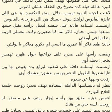
ضحك عاليا على طفولتها يهتف بمكر: بقي بذمتك في دكتورة
كبيرة عاقلة هبلة كدة تصرخ زي الطفلة عشان فانوس
لاعبت لحيته النامية تهمس بدلال: مش الدكتورة لينا هي اللي
عايزة الفانوس لوليتك بنوتك حبيبتك هي اللي فرحانة بالفانوس
ارتسمت ابتسامة هادئة على شفتيه ليميل برأسه يقبل جبينها
سمعها تهمس بحنان: فاكر لما كنا صغيرين وكنت بتعملي الزينة
وتعلقها في أوضتي
خالد: طبعا فاكر أنا عمري ما انسي اي ذكري معاكي يا لوليتي.
وضعت رأسها على صدره تلف ذراعيها حول ظهره تهمس
بخجل: بحبك أوي
ارتسمت ابتسامة دافئة على شفتيه ليرفع يده يغوص بها بين
ثنايا شعرها الطويل الناعم يهمس بعشق: بعشقك أوي
رفعت وجهها عن صدره
تنظر له بابتسامتها الدافئة المعتادة تهتف بحذر: روحت جلسة
العلاج النهاردة
اغمض عينيه بضيق يهز رأسه إيجابا يهتف على مضض: اه
روحت، لسه جاي من هناك
مدت يدها تمسد على خصلات شعره برفق تهمس بحنان: طب