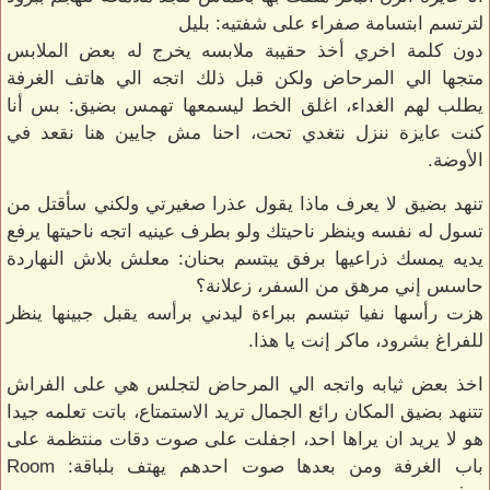
لترتسم ابتسامة صفراء على شفتيه: بليل
دون كلمة اخري أخذ حقيبة ملابسه يخرج له بعض الملابس
متجها الي المرحاض ولكن قبل ذلك اتجه الي هاتف الغرفة
يطلب لهم الغداء، اغلق الخط ليسمعها تهمس بضيق: بس أنا
كنت عايزة ننزل نتغدي تحت، احنا مش جايين هنا نقعد في
الأوضة.
تنهد بضيق لا يعرف ماذا يقول عذرا صغيرتي ولكني سأقتل من
تسول له نفسه وينظر ناحيتك ولو بطرف عينيه اتجه ناحيتها يرفع
يديه يمسك ذراعيها برفق يبتسم بحنان: معلش بلاش النهاردة
حاسس إني مرهق من السفر، زعلانة؟
هزت رأسها نفيا تبتسم ببراءة ليدني برأسه يقبل جبينها ينظر
للفراغ بشرود، ماكر إنت يا هذا.
اخذ بعض ثيابه واتجه الي المرحاض لتجلس هي على الفراش
تتنهد بضيق المكان رائع الجمال تريد الاستمتاع، باتت تعلمه جيدا
هو لا يريد ان يراها احد، اجفلت على صوت دقات منتظمة على
باب الغرفة ومن بعدها صوت احدهم يهتف بلباقة: Room