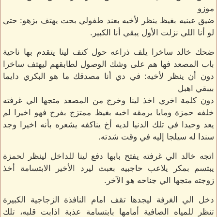
موزو
ضيق عينيه بغيظ ينظر لأخيه بعند طفولي بحت يهتف بزهو: حتى
لو أنا اللي نزلت الأول يبقي أنا الكبير.
ضحك خالد ساخرا يلف ذراعه حول كتف لينا يتقدم بها ناحية
باب المصعد فها هم على وشك الوصول لطابقهم ليهتف ساخرا
دون أن ينظر لأخيه: في دي أنا مصدقك ما هو البكري دايما
بيبقي اهبل
دون كلمة اخري اخذ لينا وخرج من المصعد متجها الي غرفته
خلفه حمزة ومايا يرمقه اخيه بغيظ ممتزج بفرح فهو اخيرا لم
يعد وحيدا في تلك الدنيا لديه أخ يناكفه يشعره بأنه اخيرا وجد
سندا له سيلجا إليه في وقت شدته.
اتجه خالد الي غرفته يفتح بابها دفع لينا للداخل لينظر لحمزة
يبتسم بمكر يلاعب حاجبيه بعبث ليرد الأخير الابتسامة أخذ
زوجته متجها الي جناحه هو الآخر.
دخل الي الغرفة ليجدها تقف امام النافذة الزجاجية الكبيرة
تنظر للمياه الصافية أمامها بابتسامة عذبة اذابت قلبه، تلك