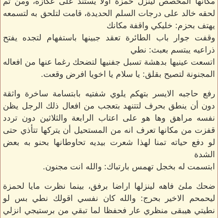
مكانها المخصص لينزل حمزة اولا يستند على عكازه، ومن ثم
لحقه خالد على درجات السلم الحديدة، قامت لتلحق به لتسمعه
يهتف بحزم: خليكي واقفة مكانك
وقفت جوار باب الطائرة تعقد جبينها باستفهام لتجده يفتح
ذراعيه يبتسم بعبث: نطي
اتسعت عينيها بدهشة تسبل جفنيها لتضحك رغما عنها من افعاله
المجنونة لتصيح بقلق: يا سلام يا اخويا افرض وقعت.
رفع حاجبه الايسر بتهكم يلوي شفتيه بابتسامة ساخرة واثقة
دون أن ينطق بحرف لتتنهد بتعجب من افعال ذلك الرجل يظن
نفسه مراهق وها هو على اعتاب الرابعة والثلاثين دون تردد
قفزت من مكانها تعرف انه من المستحيل أن يتركها تتأذي حتى
لو دفع حياته تمنا لهذا شعرت بيديه تحاوطانها بحنو به بعض
الشدة
ابتسمت له بخجل تهمس بارتباك: والله انت مجنون.
ضحك ملئ فاهه لينزلها اراضا برفق، بينما نظرت مايا لحمزة
ليحمحم الاخير بحرج: والله كان نفسي اقولك نطي بس لو
نطيتي هيبقى منظري عار فحفظا لما تبقي من برستيجي انزلي