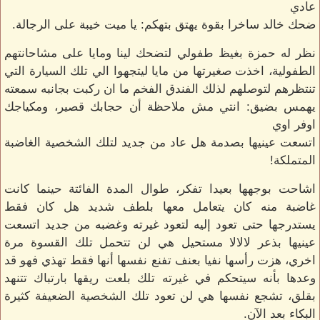
عادي
ضحك خالد ساخرا بقوة يهتق بتهكم: يا ميت خيبة على الرجالة.
نظر له حمزة بغيظ طفولي لتضحك لينا ومايا على مشاحانتهم
الطفولية، اخذت صغيرتها من مايا ليتجهوا الي تلك السيارة التي
تنتظرهم لتوصلهم لذلك الفندق الفخم ما ان ركبت بجانبه سمعته
يهمس بضيق: انتي مش ملاحظة أن حجابك قصير، ومكياجك
اوفر اوي
اتسعت عينيها بصدمة هل عاد من جديد لتلك الشخصية الغاضبة
المتملكة!
اشاحت بوجهها بعيدا تفكر، طوال المدة الفائتة حينما كانت
غاضبة منه كان يتعامل معها بلطف شديد هل كان فقط
يستدرجها حتى تعود إليه لتعود غيرته وغضبه من جديد اتسعت
عينيها بذعر لالالا مستحيل هي لن تتحمل تلك القسوة مرة
اخري، هزت رأسها نفيا بعنف تفنع نفسها أنها فقط تهذي فهو قد
وعدها بأنه سيتحكم في غيرته تلك بلعت ريقها بارتباك تتنهد
بقلق، تشجع نفسها هي لن تعود تلك الشخصية الضعيفة كثيرة
البكاء بعد الآن.