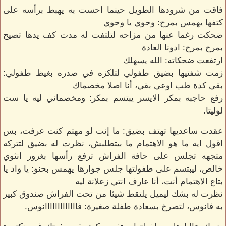
فاقت من شرودها الطويل حينما احست به يهبط برأسه على
كتفها يهمس بمرح: وحوي يا وحوي
ضحكت رغما عنها من مزاحه لتلتفت له مدت كف يدها تصيح
بمرح بمرح: ادونا العادة
ارتفعت ضحكاته: الله يسهلك
زمت شفتيها بضيق طفولي لتلكزه في صدره بغيظ طفولي:
بقي كدة طب اوعي بقي، أنا اصلا مخصماك
رفع حاجبه بمكر الايسر يبتسم بمكر: ومخصماني ليه يا ست
لوليتا.
عقدت ساعديها تهتف بضيق: ما إنت لو مهتم كنت عرفت، بس
اقول ايه ما هو الاهتمام ما بيتطلبش، نظرت له بضيق لتتركه
متجهه تجلس على حافة الفراش ترفع رأسها بغرور انثوي
خالص، ليبتسم على طفولتها جلس جوارها يهمس بحنو: يا واد يا
بتاع الاهتمام أنت، أنا عارف انتي زعلانة ليه
نظرت له بشك ليميل يلتقط شيئا من تحت الفراش صندوق كبير
به فانوس، لتصرخ بسعادة طفلة صغيرة: فااااااااااااانوس.