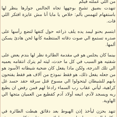
من اللي عملته فيكم
تنهدت بضيق تشيح بوجهها تجاه الجالس جوارها ينظر لها
باستفهام لتهمس بألم: خلاص يا مايا أنا مش عايزة افتكر اللي
فات.
ابتسم بحنو ليمد يده يلف ذراعه حول كتفها لتضع رأسها على
صدره تستمع الي صوت دقاته المنتظمة كأنها لحن هادئ يسكن
ألمها.
بينما كان يجلس هو في مقدمة الطائرة نظر لها بندم يعض على
شفتيه هو السبب في كل ما حدث، ليته لم يترك انتقامه يعميه
الي تلك الدرجة، ولكن ماذا يفعل كان ضحية شيطانه الأسود هو
من جعله يفعل ذلك، هو فقط نموذج من آلاف هم فقط يفتحون
بابهم للشيطان ليتحولوا الي مسوخ قتل سرقة حقد حسد غل
كراهية، ليأتي عقاب رب السماء رادعا لهم فمن رفض ان يطيع
ربه ويسجد لآدم، اتبعه أولاد آدم كقطيع من العميان متجها الي
الهاوية.
تنهد بحزن ليأخذ إذن الهبوط بعد دقائق هبطت الطائرة في