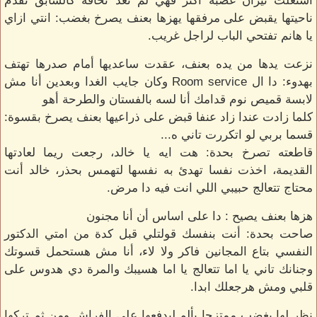
اشتعلت نيران غضبه اكثر فهي لم تعد تخافه كالسابق تقدم
ناحيتها يقبض على مرفقها يهزها بعنف يصرخ بغضب: انتي ازاي
يا هانم تفتحي الباب لراجل غريب.
نزعت يدها من يده بعنف، عقدت ساعديها أمام صدرها تهتف
بهدوء: دا ال Room service وكان جايب الغدا وبعدين أنا مش
لابسة قميص نوم قدامك أنا لسه بالفستان والطرحة أهو
كلما زادت عندا زاد عنفا قبض على ذراعيها بعنف يصرخ بقسوة:
قسما بربي لو اتكررت تاني ه...
قاطعته تصرخ بحدة: هت ايه يا خالد، رجعت ريما لعادتها
القديمة، اخذت نفسا تهدئ به نفسها لتهمس بحذر، خالد أنت
محتاج تتعالج حبيبي اللي انت فيه دا مرض.
هزها بعنف يصيح : دا على اساس أن أنا مجنون
صاحت بحدة: أنت بنفسك قولتلي قبل كدة من امتي الدكتور
النفسي بتاع المجانين فاكر ولا لاء، أنا مش هستحمل قسوتك
وجنانك تاني يا اما تتعالج يا اما هسيبك والمرة دي هدوس على
قلبي ومش هرجعلك ابدا.
نظر لها بغضب ممتزجا بألم ليدفعها على الفراش ومن ثم تركها