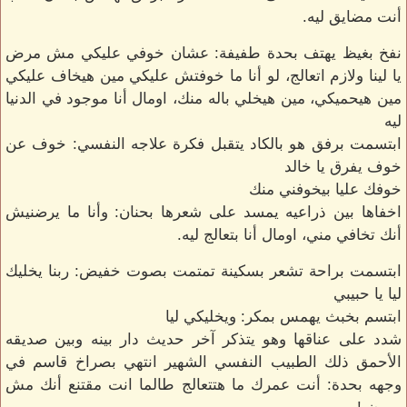
أنت مضايق ليه.
نفخ بغيظ يهتف بحدة طفيفة: عشان خوفي عليكي مش مرض
يا لينا ولازم اتعالج، لو أنا ما خوفتش عليكي مين هيخاف عليكي
مين هيحميكي، مين هيخلي باله منك، اومال أنا موجود في الدنيا
ليه
ابتسمت برفق هو بالكاد يتقبل فكرة علاجه النفسي: خوف عن
خوف يفرق يا خالد
خوفك عليا بيخوفني منك
اخفاها بين ذراعيه يمسد على شعرها بحنان: وأنا ما يرضنيش
أنك تخافي مني، اومال أنا بتعالج ليه.
ابتسمت براحة تشعر بسكينة تمتمت بصوت خفيض: ربنا يخليك
ليا يا حبيبي
ابتسم بخبث يهمس بمكر: ويخليكي ليا
شدد على عناقها وهو يتذكر آخر حديث دار بينه وبين صديقه
الأحمق ذلك الطبيب النفسي الشهير انتهي بصراخ قاسم في
وجهه بحدة: أنت عمرك ما هتتعالج طالما انت مقتنع أنك مش