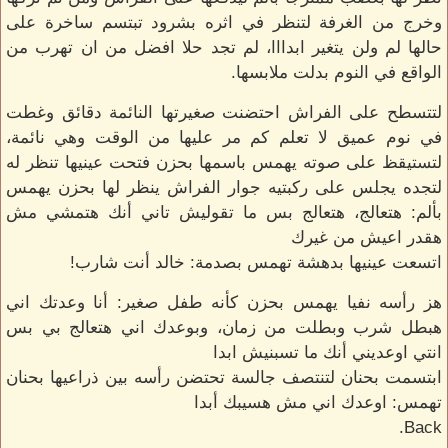
وخرج من الغرفة لتنظر في اثره بشرود تبتسم ساخرة على
حالها لم ولن يتغير ابدااا، لم تجد حلا افضل من ان تهرب من
الواقع في النوم بدلت ملابسها.
لتتسطح على الفراش احتضنت صغيرتها النائمة دقائق وغطت
في نوم عميق لا تعلم كم مر عليها من الوقت وهي نائمة،
لتستيقظ على صوته يهمس باسمها بحزن فتحت عينيها تنظر له
لتجده يجلس على ركبتيه جوار الفراش ينظر لها بحزن يهمس
بألم: هتعالج، هتعالج بس ما تقوليش تاني أنك هتمشي مش
هقدر اعيش من غيرك
اتسعت عينيها بدهشة تهمس بصدمة: خالد أنت شارب!
هز رأسه نفيا يهمس بحزن كأنه طفل صغير: أنا وعدتك اني
هبطل شرب وبطلت من زمان، وبوعدك اني هتعالج بي بس
انتي اوعديني أنك ما تسبنيش ابدا
ابتسمت بحنان لتنتصف جالسة تحتضن رأسه بين ذراعيها بحنان
تهمس: اوعدك اني مش هسيبك أبدا
Back.