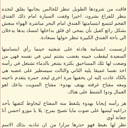
فاقت من شرودها الطويل تنظر للجالس بجانبها بقلق لتجده
ينظر للفراغ بشرود، اخيرا وقفت السيارة امام ذلك الفندق
الفخم لتتسع ابتسامتها الفندق امام البحر مباشرة الهواء منعش
بشكل رائع كفيل بأن يمحي اي قلق بداخلها امسك يدها يدخلان
الي باحة الفندق الكبيرة تنظر حولها بسعادة.
ارتسمت ابتسامة هادئة على شفتيه حينما رأي ابتسامتها
السعيدة ليقطب جبينه بغضب يشتم لبني في نفسه فهي من
وضعت لها تلك المساحيق بكثرة يشعر بالدماء تشتعل في رأسه
اخذ نفسا عميقا يليه الثاني والثالث سيسطير على غضبه هي
بالكاد عادت إليه لن يخفيها مرة اخري ليجد حمزة يتقدم ناحيته
ومعه مفتاح غرفته يهتف بهدوء: مفتاح السويت بتاعك اهو
العمال ودوا الشنط على هناك.
هز رأسه إيجابا بهدوء يلتقط منه المفتاح ليحاوط كتفيها بأحد
ذراعيه لينتبها على صوت مايا تصيح بمرح: يلا يا موزو احسن أنا
جعانة أوي
نظر لها بغيظ فهو حذرها مرارا من ان تناديه بذلك الاسم