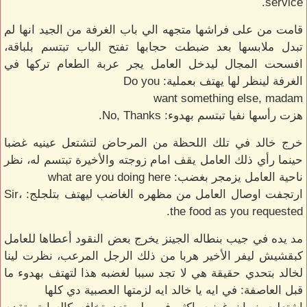
service.
قامت من على فراشها متجهه الي باب الغرفة من الجيد انها لم
تبدل ملابسها بعد ضبطت حجابها تفتح الباب تبتسم بلباقة،
افسحت المجال ليدخل العامل يجر عربة الطعام تركها في
الغرفة لينظر لها يهتف بعملية: Do you
want something else, madam
هزت رأسها نفيا تبتسم بهدوء: No, Thanks.
خرج خالد في تلك اللحظة من المرحاض لتشتعل عينيه غضبا
حينما رأي ذلك العامل يقف امام زوجته والأخيرة تبتسم له، نظر
ناحية العامل يزمجر بغضب: what are you doing here
ارتجفت اوصال العامل من مظهره الغاضب ليهتف بتلجلج: Sir،
the food as you requested.
مد يده في جيب بنطاله الجينز يخرج بعض النقود أعطاها للعامل
كبقشيش ليفر الأخير هربا من ذلك الرجل المرعب، نظرت لينا
لخالد بتحدي حقيقة هي لا تجد سببا لغضبه هذا لتهتف بهدوء ما
قبل العاصفة: في ايه يا خالد ايه لزمتها العصبية دي كلها