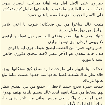
حمزاوي على الاقل اقل منه إهانة بمراحل، ليصدح صوت
ضحكات خالد العالية بينما ضمت لينا شفتيها تحاول كبح ضحكاتها
على الاسم العجيب الذي تطلقه مايا على حمزة.
هتفت خالد ساخرا من بين ضحكاته: شوف يا اختي تلاقي
الراجل من دول طول بعرض
شنباته يقف عليها الصقر وتلاقي البت من دول تقوله يا ارنوبي
لاء ويبقي فرحان اوي تيس البراري
أحمر وجهه حمزة من الغضب ليصيح بغيظ: جري ايه يا لودي
هتف خالد بتحدي هو الآخر ينظر لأخيه بتحدي ذكوري خالص:
اييييه يا موزو.
ضحكت لينا بانهيار على ما يحدث لم تستطع كبح ضحكاتها ليوجه
خالد نظراته المشتعلة غضبا تجاهها مما جعلها تصمت تماما تبلع
لعابها بارتباك
حمحم حمزة بحرج حينما لاحظ ان جميع من في الفندق ينظر
لهم بسخط من مشاحانتهم ليجد خالد يبتسم بلباقة يهتف بهدوء:
اعتذر لما حدث ولكن اخي مريض يعاني من تآخر ذهني حاد
لذلك أنا اعامله كالأطفال.