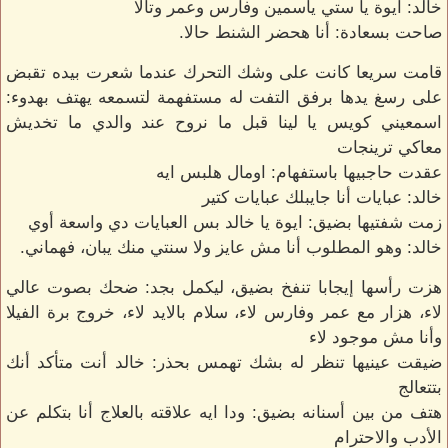
خالد: ايوة يا ستي ياسمين وفارس وعمر وتالا
صاحت بسعادة: أنا هحضر الشنط حالا.
قامت سريعا كانت على وشك التحرك عندما شعرت بيده تقبض
على رسغ يدها برفق التفت له مستفهمة لتسمعه يهتف بهدوء:
اسمعيني كويس يا لينا قبل ما نروح عند والدي ما تخديش
معاكي ترينجات
عقدت حاجبيها باستفهام: اومال هلبس ايه
خالد: عبايات أنا جايبلك عبايات كتير
زمت شفتيها بضيق: ايوة يا خالد بس العبايات دي واسعة أوي
خالد: وهو المطلوب أنا مش عايز ولا سنتي منك يبان، فهماني.
هزت رأسها إيجابا تنفخ بضيق، ليكمل بجد: ضحك بصوت عالي
لاء، هزار مع عمر وفارس لاء، سلام بالايد لاء، خروج برة الفيلا
وأنا مش موجود لاء
ضيقت عينيها تنظر له بشك تهمس بحذر: خالد أنت متأكد أنك
بتتعالج
هتف من بين أسنانه بضيق: ودا ايه علاقته بالعلاج أنا بتكلم عن
الأدب والاحترام