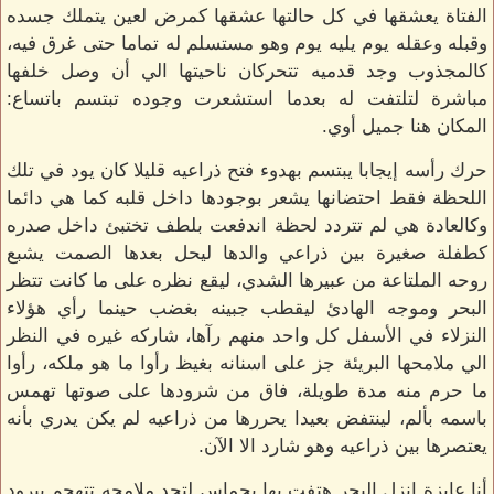
الفتاة يعشقها في كل حالتها عشقها كمرض لعين يتملك جسده
وقبله وعقله يوم يليه يوم وهو مستسلم له تماما حتى غرق فيه،
كالمجذوب وجد قدميه تتحركان ناحيتها الي أن وصل خلفها
مباشرة لتلتفت له بعدما استشعرت وجوده تبتسم باتساع:
المكان هنا جميل أوي.
حرك رأسه إيجابا يبتسم بهدوء فتح ذراعيه قليلا كان يود في تلك
اللحظة فقط احتضانها يشعر بوجودها داخل قلبه كما هي دائما
وكالعادة هي لم تتردد لحظة اندفعت بلطف تختبئ داخل صدره
كطفلة صغيرة بين ذراعي والدها ليحل بعدها الصمت يشبع
روحه الملتاعة من عبيرها الشدي، ليقع نظره على ما كانت تتظر
البحر وموجه الهادئ ليقطب جبينه بغضب حينما رأي هؤلاء
النزلاء في الأسفل كل واحد منهم رآها، شاركه غيره في النظر
الي ملامحها البريئة جز على اسنانه بغيظ رأوا ما هو ملكه، رأوا
ما حرم منه مدة طويلة، فاق من شرودها على صوتها تهمس
باسمه بألم، لينتفض بعيدا يحررها من ذراعيه لم يكن يدري بأنه
يعتصرها بين ذراعيه وهو شارد الا الآن.
أنا عايزة انزل البحر هتفت بها بحماس لتجد ملامحه تتهجم ببرود