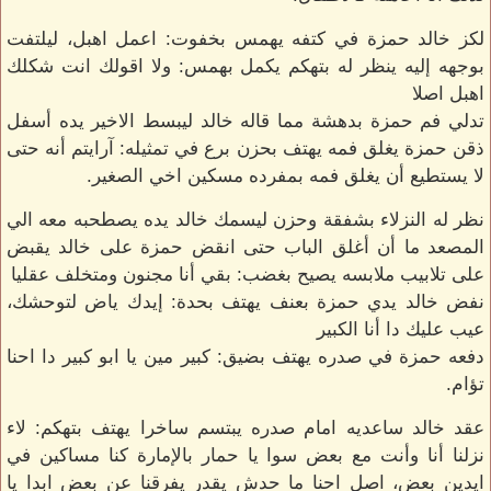
لكز خالد حمزة في كتفه يهمس بخفوت: اعمل اهبل، ليلتفت
بوجهه إليه ينظر له بتهكم يكمل بهمس: ولا اقولك انت شكلك
اهبل اصلا
تدلي فم حمزة بدهشة مما قاله خالد ليبسط الاخير يده أسفل
ذقن حمزة يغلق فمه يهتف بحزن برع في تمثيله: آرايتم أنه حتى
لا يستطيع أن يغلق فمه بمفرده مسكين اخي الصغير.
نظر له النزلاء بشفقة وحزن ليسمك خالد يده يصطحبه معه الي
المصعد ما أن أغلق الباب حتى انقض حمزة على خالد يقبض
على تلابيب ملابسه يصيح بغضب: بقي أنا مجنون ومتخلف عقليا
نفض خالد يدي حمزة بعنف يهتف بحدة: إيدك ياض لتوحشك،
عيب عليك دا أنا الكبير
دفعه حمزة في صدره يهتف بضيق: كبير مين يا ابو كبير دا احنا
تؤام.
عقد خالد ساعديه امام صدره يبتسم ساخرا يهتف بتهكم: لاء
نزلنا أنا وأنت مع بعض سوا يا حمار بالإمارة كنا مساكين في
ايدين بعض، اصل احنا ما حدش يقدر يفرقنا عن بعض ابدا يا