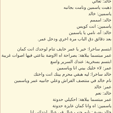
خالد: تعالي
ذهبت ياسمين ونامت بجانبه
ياسمين: خالد
خالد: امممم
ياسمين: انت كويس
خالد: آه، نامي يا ياسمين
بعد دقائق دق الباب مرة اخري ودخل عمر.
ابتسم ساخرا: خير يا عمر خايف تنام لوحدك انت كمان
عمر مبتسما ببلاهة: بصراحة اه الاوضة بتاعتي فيها اصوات غريبة
ابتسم بسخرية: عندك السرير واسع
عمر: لاء خليك بيني انا وياسمين
خالد ساخرا: ليه هبقي محرم بينك انت واختك
نام خالد في منتصف الفراش وعلي جانبيه عمر وياسمين
عمر: خالد
خالد: نعم
عمر مبتسما ببلاهة: احكيلي حدوتة
ياسمين: اه وانا كمان عايزة حدوتة
خالد بضيق: نايم جنب عيال في عيال ابتدائي انا.