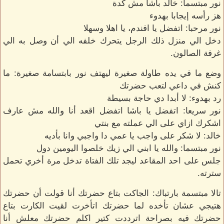
نور مبتسما: خالد باشا مش كدة
هز رأسه إيجابا بهدوء
نور مرحبا: اتفضل يا افندم، يا اهلا وسهلا
دخل الي منزل ذلك الرجل يتحرك خلفه الي أن وصل به الي
غرفة الصالون.
وضع ما في يده طاولة صغيرة ليهتف نور بابتسامة صغيرة: ما
كنش في داعي لتعب حضرتك
رد بهدوء: لا أبدا دي حاجة بسيطة
نور سريعا: اتفضل يا باشا اتفضل اقعد أنا والله مش عارف
اشكرك ازاي على الي عملته مع بنتي
خالد: لا شكر على واجب يا عمي دا واجبي وانا بأديه
نور مبتسما: والله يا ابني الي زيك خلصوا اليومين دول
جلس على احد المقاعد ليجد تلك الفتاة تدخل مرة أخري تحمل
سترته.
تالا مبتسمة بارتباك: الجاكت بتاع حضرتك أنا قولت أن حضرتك
هتيجي عشان تأخده لما حضرتك اتأخرت لقيت الكارت بتاع
حضرتك فيه بصراحة اترددت كتير اكلم حضرتك معلش أنا