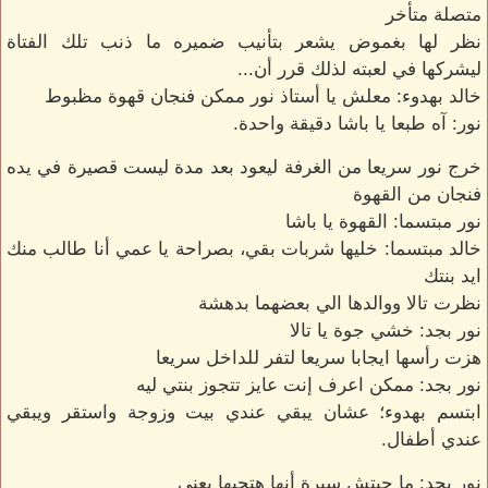
متصلة متأخر
نظر لها بغموض يشعر بتأنيب ضميره ما ذنب تلك الفتاة
ليشركها في لعبته لذلك قرر أن...
خالد بهدوء: معلش يا أستاذ نور ممكن فنجان قهوة مظبوط
نور: آه طبعا يا باشا دقيقة واحدة.
خرج نور سريعا من الغرفة ليعود بعد مدة ليست قصيرة في يده
فنجان من القهوة
نور مبتسما: القهوة يا باشا
خالد مبتسما: خليها شربات بقي، بصراحة يا عمي أنا طالب منك
ايد بنتك
نظرت تالا ووالدها الي بعضهما بدهشة
نور بجد: خشي جوة يا تالا
هزت رأسها ايجابا سريعا لتفر للداخل سريعا
نور بجد: ممكن اعرف إنت عايز تتجوز بنتي ليه
ابتسم بهدوء؛ عشان يبقي عندي بيت وزوجة واستقر ويبقي
عندي أطفال.
نور بجد: ما جبتش سيرة أنها هتحبها يعني