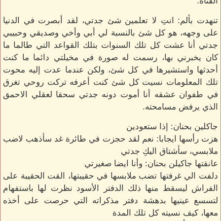
الفتاة.
تنهدت بألم: انتِ لا تعلمين شئ جدتي، لقد أبصرت في الدنيا
على وجهه، هو كل شئ بالنسبة لي أبي وأخي وصديقي وحبيبي
جدتي أنا عشت كل تلك السنوات بتلك القواعد التي طالما ما
كان يخبرني بها، رسمت له صورة في مخيلتي دائما ما كنت
أحدثها واستشيرها في كل شئ، ولكن عندما عدت إليه محوت
تلك المعلومات نسيت كل شئ كنت أعرفه تركت روحي تغرق
في طفوان عشقه أنا أموت دونه جدتي سحقا لعقلي الاحمق
الذي يرفض مسامحته.
جاكلين بحنان: إذا ستعودين
هزت رأسها ايجابا: نعم لقد حجزت في طائرة غد سأذهب لاضب
ملابسي، سأشتاق اليكِ جدتي
عانقتها جاكيلن بحنان: وأنا ايضا صغيرتي
دلفت الي غرفتها تضب ملابسها في حقيبتها، القت الحقيبة على
الفراش ليسقط منها ذلك الدفتر الأسود نظرت لها باستفهام
لتسسع عينيها بدهشة دفتر مذكراته التي حرصت على أخذه
معها، كيف نسيته كل تلك المدة