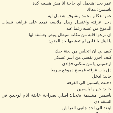
عمر بجد: هنعمل اي حاجة انا مش هسيبه كدة
ياسمين: معاك
عمر: هكلم محمد ونشوف هنعمل ايه
دخل غرفته واغتسل وبدل ملابسه تمدد على فراشه تنساب
الدموع من عينيه رغما عنه
ان نزعوا قلبه من مكانه سيظل ينبض بعشقه لها
يا ليتك يا قلبي لم تعشقها حد الجنون.
كيف لي ان اتخلص من لعنة حبك
كيف احرر نفسي من اسر عينيكي
ارحميني يا من ملكتي فؤادي
دق باب غرفته فمسح دموعع سريعا
خالد: ادخل
دخلت ياسمين الي الغرفة
خالد: خير يا ياسمين
ياسمين مبتسمة بخجل: اصلي بصراحة خايفة انام لوحدي في
الشقة دي
ابتعد الي احد جانبي الفراش