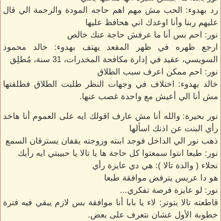
رد بهدوء: الحب مش مهم اهم حاجه المودة والرحمة الي قال
عليهم ربنا وأنا اوعدك اني هحافظ عليها
نور: احم بس أنا ما عرفش حاجة عنك خالص
ارجع ظهره في ظهر المقعد يهتف بهدوء: خالد محمود
السويسي، عقيد في إدارة مكافحة المخدرات، 31 سنة، مُطلِق
نور: احم ممكن اعرف سبب الطلاق
خالد بهدوء: اختلاف في وجهات النظر طلبت الطلاق فطلقتها
مش أنا الي أعيش مع واحدة غصب عنها.
نور بحيرة: والله أنا مش عارف اقولك ايه على العموم أنا هاخد
رأي البنت عن اذنك اسألها
ذهب نور الي الداخل فوجد ابنته وزوجته يقفان يسترقان السمع
نور: طبعا انتوا سمعتوا كل حاجة ها يا تالا يا حبيبتي ايه رأيك
نجلاء ( والدة تالا ): هي دي عايزة رأي
هو دا عريس يترفض موافقة طبعا
نور: لو عايزة فرصة تفكري...
قاطعته تالا بتوتر: لاء يا بابا أنا موافقة بس لازم يبقي فيه فترة
خطوبة الأول عشان نتعرف على بعض.