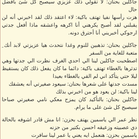
جاكلين بحنان: لا تقولي ذلك عزيزي سيصبح كل شئ بأفضل
حال
هزت رأسها نفيا تهتف باكية: لاء اعتقد ذلك لقد اخبرني أنه لن
يقبلني لقد أصبح يكرهني أنا اكرهه واعشقه ماذا أفعل جدتي
ارجوكي أخبريني أنا أحترق دونه.
جاكلين بحنان: تذهبين للنوم وغدا نتحدث هيا عزيزتي لابد أنك ِ
متعبة للغاية من السفر
اصطحبت جاكلين لينا الي احدي الغرف نظرت الي جدتها وهي
تدثرها بالغطاء تهتف باكية: دائما ما كان يفعل ذلك كان يستقيظ
ليلا حتي يتأكد اني لم القي بالغطاء بعيدا
مسدت جدتها على شعرها بحنان: سيعود صغيرتي أنه يعشقك
لينا باكية: لن يعود هو من اخبرني بذلك
جاكلين بحنان: بالتأكيد كان يمزح معكي نامي صغيرتي صباحا
سيصبح كل شئ على ما يرام.
نظر عمر الي ياسمين يهتف بحزن: انا مش قادر اشوفه بالحالة
دي عصبيته وزعيقه احسن بكتير من حزنه
ياسمين بحزن: هنعمل ايه يعني يا عمر لينا سافرت