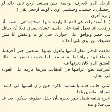
الرجل الذي لايعرف الرحمة، بس مستعد ارجع تاني خالد لو
رجعتيلي يا حبيبتى، وحشتيني اوي يا لوليتا ارجعي بقي )
ومرة أخرى
( انا أسعد واحد في الدنيا النهاردة اخيرا شوفتك تاني، اتفقت أنا
ورفعت اننا نعمل لعبة على جاسم عشان يصدق فعلا أن حياتك
في خطر ويوافق على جوازنا، حتي لو ما وافقش أنا مش
هضيعك من ايدي تاني أبدا ).
اغلقت الدفتر تنظر أمامها بذهول عينيها متسعتين حتي آخرهما،
حمقاء غبية بلهاء لما لم تسمعه لما حرمت نفسها من ذلك
العشق الذي كان يغرقها فيه
أسرعت تضع اغراضها في الحقائب سريعا عازمة على العودة
في الحال.
انثني جانب فمه بابتسامة ماكرة حين رأي اسمها في كشف
اسماء القادمين غدا
اخرج هاتفه يتصل بنور يخبره بأن حفل خطوبته سيكون بعد غد
في فيلا والده.