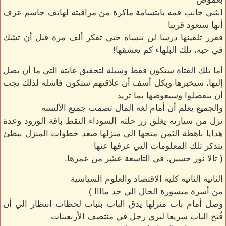
انثني جانب فمه بابتسامة ماكرة من مراقبته لهاتف جاسم عرف
أنها ستعود قريبا
فقرر تلقينها درسا لن تنساه حتي تفكر ألف مرة قبل أن تشك
في حبه، تلك البلهاء كم يعشقها!
أما تلك الفتاة ستكون فقط وسيلة لتحقيق غايته التي ما أن يصل
إليها، سيخبرها وبكل أسف أن علاقتهم ستكون فاشلة لذلك يجب
أن ينفصلوا وسيعوضها بما تريد
والجميع يعلم أن أمام لغة المال تصمت جميع الألسنة
نزل من سيارته يغلق زر حلته السوداء التقط باقة الورود وعدة
هدايا باهظة الثمن متجها الي منزلها صعد خطوات المنزل ببطئ
يتذكر تلك المعلومات التي عرفها عنها
( تالا نور حسين، في التاسعة عشر من عمرها.
الثانية الثانية كلية الاقتصاد والعلوم السياسية
من أسرة ميسورة الحال الي حد ماااا )
وصل أمام باب منزلها يدق الباب بثبات لحظات انتظار الي أن
فُتح الباب سريعا ليري رجل في منتصف الأربعينات