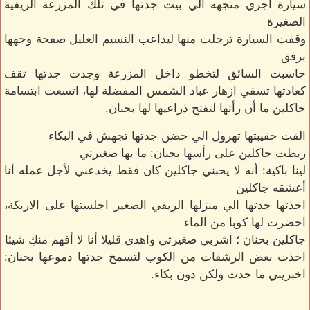
سيارة اجري متجهه الي بيت جدتها في تلك المزرعة الريفية
الصغيرة
وقفت السيارة ترجلت منها ليداعب النسيم العليل صفحة وجهها
برفق
حاسبت السائق لتخطو داخل المزرعة وجدت جدتها تقف
كعادتها تسقي ازهار عباد الشمس المفضلة لها، اتسعت ابتسامة
جاكلين ما أن رأتها لتفتح ذراعيها لها بحنان.
القت حقيبتها تهرول الي حضن جدتها تجهش في البكاء
ربطت جاكلين على رأسها بحنان: ما بها صغيرتي
لينا باكية: أنه لا يحبني جاكلين كان فقط يخدعني لأجل عمله أنا
أعشقه جاكلين
اخذتها جدتها الي منزلها الريفي الصغير اجلستها على الاريكة،
احضرت لها كوبا من الماء
جاكلين بحنان ؛ اشربي صغيرتي واهدي قليلا أنا لا أفهم منكِ شيئا
اخذت بعض الرشفات من الكوب لتسمح جدتها دموعها بحنان:
اخبريني ما حدث ولكن دون بكاء.