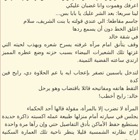
اعرفك وهموت وانا غضبان عليكي
لينا سريعا: بعد الشر عليك يا بابا بس...
جاسم مقاطعا: الي عندي قولته يا بنت الشريف، سلام
اغلق الخط دون أن يسمع ردها
في شقة خالد
وقف يتأنق امام مرآه غرفته يسرح شعره ويهذب لحيته التي
غزتها تلك الشعيرات البيضاء بسبب حزنه وضع عطره المميز
ارتدي ساعته الفضية الثمينة.
لتدخل ياسمين تصفر بإعجاب ايه يا عم الحلاوة دي، رايح فين
كدة
التقط هاتفه ومفاتيحه قائلا باقتضاب وهو يرحل
خالد: رايح أخطب!
المرأة لا تضرب إلا بالمرأة، مقولة قالها أحد الحكماء
يجلس في سيارته أمام منزلها طبيعة عمله اكسبته ذاكرة حديدة
يستطيع حفظ الأماكن بأدق التفاصيل حتي وإن رآها مرة واحدة
ازاح نظارته الشمسية قليلا ينظر ناحية تلك العمارة السكنية
بغموض