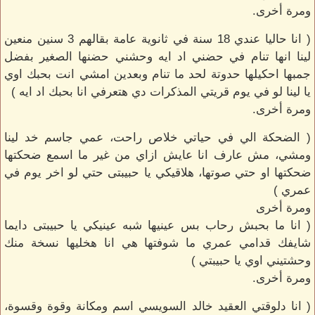
ومرة أخرى.
( انا حاليا عندي 18 سنة في ثانوية عامة بقالهم 3 سنين منعين
لينا انها تنام في حضني اد ايه وحشني حضنها الصغير بفضل
جمبها احكيلها حدوتة لحد ما تنام وبعدين امشي انت بحبك اوي
يا لينا لو في يوم قريتي المذكرات دي هتعرفي انا بحبك اد ايه )
ومرة أخرى.
( الضحكة الي في حياتي خلاص راحت، عمي جاسم خد لينا
ومشي، مش عارف انا عايش ازاي من غير ما اسمع ضحكتها
ضحكتها او حتي صوتها، هلاقيكي يا حبيبتى حتي لو اخر يوم في
عمري )
ومرة أخرى
( انا ما بحبش رحاب بس عينيها شبه عينيكي يا حبيبتى دايما
شايفك قدامي عمري ما شوفتها هي انا هخليها نسخة منك
وحشتيني اوي يا حبيبتي )
ومرة أخرى.
( انا دلوقتي العقيد خالد السويسي اسم ومكانة وقوة وقسوة،