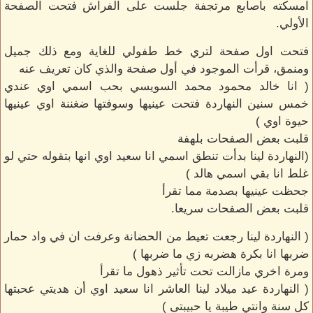
امسكته بأصابع مرتجفة جلست على الفراش فتحت الصفحة
الأولي.
فتحت اول صفحة لتري خط طفولي للغاية ومع ذلك جميل
ومنمق، قرأت الموجود في أول صفحة والذي كان تعريف عنه
( انا خالد محمود محمد السويسي بحب اسمي اوي عندي
خمس سنين النهاردة فتحت عينيها وسوفتها ضغننة اوي عينيها
حيوة اوي )
قلبت بعض الصفحات بلهفة
(النهاردة لينا بدأت تنطق اسمي انا سعيد اوي انها بتقوله حتي لو
غلط انا بقي اسمي هالد )
جحظت عينيها بصدمة مما تقرأ
قلبت بعض الصفحات سريعا.
( النهاردة لينا رجعت تعيط من الحضانة وعرفت ان في واد حمار
ضربها انا بكرة هضربه زي ما ضربها )
ومرة اخري مازالت تحت تأثير ذهول ما تقرأ
( النهاردة عيد ميلاد لينا العاشر انا سعيد اوي أن هديتي عحبتها
كل سنة وانتي طيبة يا حبيبتى )