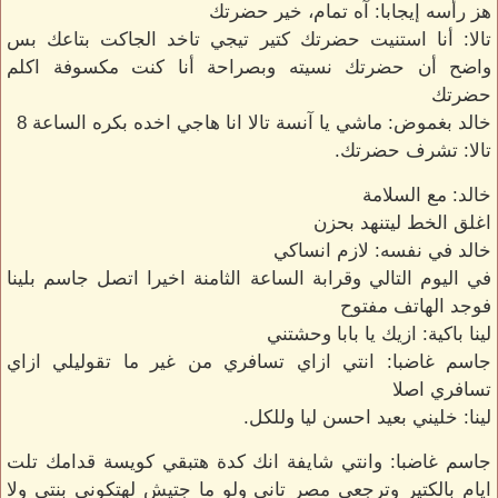
هز رأسه إيجابا: آه تمام، خير حضرتك
تالا: أنا استنيت حضرتك كتير تيجي تاخد الجاكت بتاعك بس
واضح أن حضرتك نسيته وبصراحة أنا كنت مكسوفة اكلم
حضرتك
خالد بغموض: ماشي يا آنسة تالا انا هاجي اخده بكره الساعة 8
تالا: تشرف حضرتك.
خالد: مع السلامة
اغلق الخط ليتنهد بحزن
خالد في نفسه: لازم انساكي
في اليوم التالي وقرابة الساعة الثامنة اخيرا اتصل جاسم بلينا
فوجد الهاتف مفتوح
لينا باكية: ازيك يا بابا وحشتني
جاسم غاضبا: انتي ازاي تسافري من غير ما تقوليلي ازاي
تسافري اصلا
لينا: خليني بعيد احسن ليا وللكل.
جاسم غاضبا: وانتي شايفة انك كدة هتبقي كويسة قدامك تلت
ايام بالكتير وترجعي مصر تاني ولو ما جتيش لهتكوني بنتي ولا