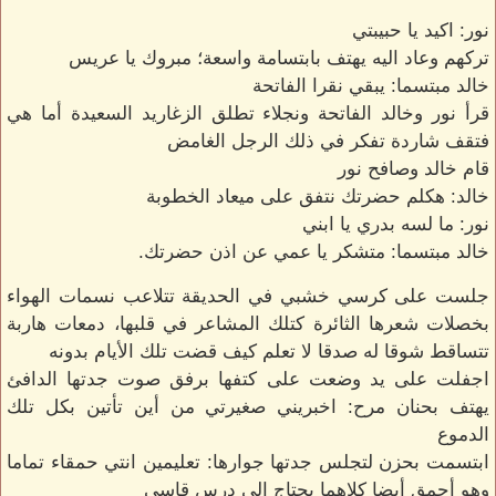
نور: اكيد يا حبيبتي
تركهم وعاد اليه يهتف بابتسامة واسعة؛ مبروك يا عريس
خالد مبتسما: يبقي نقرا الفاتحة
قرأ نور وخالد الفاتحة ونجلاء تطلق الزغاريد السعيدة أما هي
فتقف شاردة تفكر في ذلك الرجل الغامض
قام خالد وصافح نور
خالد: هكلم حضرتك نتفق على ميعاد الخطوبة
نور: ما لسه بدري يا ابني
خالد مبتسما: متشكر يا عمي عن اذن حضرتك.
جلست على كرسي خشبي في الحديقة تتلاعب نسمات الهواء
بخصلات شعرها الثائرة كتلك المشاعر في قلبها، دمعات هاربة
تتساقط شوقا له صدقا لا تعلم كيف قضت تلك الأيام بدونه
اجفلت على يد وضعت على كتفها برفق صوت جدتها الدافئ
يهتف بحنان مرح: اخبريني صغيرتي من أين تأتين بكل تلك
الدموع
ابتسمت بحزن لتجلس جدتها جوارها: تعليمين انتي حمقاء تماما
وهو أحمق أيضا كلاهما يحتاج الي درس قاسي