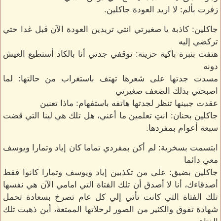
زفرت بألم: لا اريد العودة جاكلين.
جاكلين: كاذبة يا صغيرتي انتي تريدين العودة الآن قبل غدا حتي
تركضي إليه
هتفت بنبرة باكية حزينة: توقفي جدتي أنا بالكاد أستطيع العيش
دونه
مسدت جدتها على شعرها تهتف باستغراب من حالتها: لما
اصبحتي بذلك الضعف صغيرتي
عقدت جبينها تنظر لجدتها هاتفه باستفهام: ماذا تعنين
جاكلين بحنان: انتِ تعلمين ما أعني، هل تلك هي لينا التي قضت
سبعة أعوام بمفردها.
ابتسمت بسخرية: لم أكن بمفردي تماما كان إياد وتمارا ويوسف
معي دائما
جاكلين بضيق: على من تكذبين إياد ويوسف وتمارا كانوا فقط
أصدقاءك، أنا لا أصدق أن تلك الفتاة التي امامي الآن هي نفسها
تلك الفتاة التي كانت تأتي إلي كل عام تصرخ بسعادة تحمل
شهادة تفوق والكثير من الصور لرحلاتها الممتعة، أين ذهبت تلك