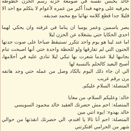
خالد يحبس نفسه في صومعة حزنه رسم الحزن خطوطه
بحرفيه على وجهه فبدأ أكبر من عمره لأعوام لا يتكلم مع احد الا
قليلا جدا قطع كلامه نهائيا مع محمد صديقه.
يصر ياسمين وعمر يوميا ان يناما في غرفته وان يحكي لهما
احدي الحكايا حتي يشغلاه عن الحزن ليلا
اما عند لينا هو يوم واحد تتكرر تستيقظ صباحا على صوت جدتها
الحنون التي لم تفارقها ولو للحظة واحدة حتي أنها اصبحت تنام
بجانبها ليلا عندما شعرت بها تبكي ليلا تنادي عليه في أحلامها،
أصبح البعيد كالحلم بالنسبة لها
الي ان جاء ذلك اليوم بالكاد وصل من عمله حتي وجد هاتفه
يرن برقم غريب
المتصلة: السلام عليكم.
خالد: وعليكم السلام، من معايا
المتصلة: احم مش حضرتك العقيد خالد محمود السويسي
خالد بهدوء: ايوة انتي مين
المتصلة: احم أنا تالا يا افندم، الي حضرتك انقذتها من حوالي
شهر من الحرامي افتكرتني