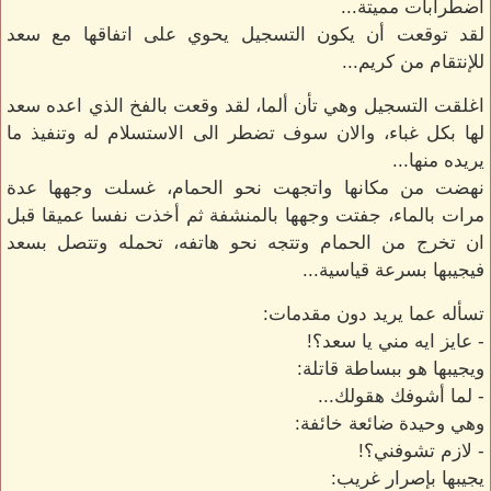
اضطرابات مميتة...
لقد توقعت أن يكون التسجيل يحوي على اتفاقها مع سعد
للإنتقام من كريم...
اغلقت التسجيل وهي تأن ألما، لقد وقعت بالفخ الذي اعده سعد
لها بكل غباء، والان سوف تضطر الى الاستسلام له وتنفيذ ما
يريده منها...
نهضت من مكانها واتجهت نحو الحمام، غسلت وجهها عدة
مرات بالماء، جفتت وجهها بالمنشفة ثم أخذت نفسا عميقا قبل
ان تخرج من الحمام وتتجه نحو هاتفه، تحمله وتتصل بسعد
فيجيبها بسرعة قياسية...
تسأله عما يريد دون مقدمات:
- عايز ايه مني يا سعد؟!
ويجيبها هو ببساطة قاتلة:
- لما أشوفك هقولك...
وهي وحيدة ضائعة خائفة:
- لازم تشوفني؟!
يجيبها بإصرار غريب: