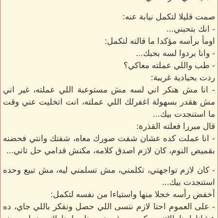
صمت قليلا لتكمل نيابة عنه:
- انك بتحبني...
اومأ برأسه مؤكدا ما قالته لتكمل:
- وانا بردوا لسه بحبك...
- طب واللي عملته معاكي؟
ردت بحيادية غريبة:
- انا مش هنكر اني لسه مش مستوعبة اللي عملته، غير اني
مش هقدر بسهولة اغفرلك اللي عملته، انت اتخليت عني وقت
ما استنجدت بيك...
قال مبررا فعلته القذرة:
- انا عملت كده عشان شفت صورك معاه، شفتك وانتي فحضنه
بقميص النوم، كان لازم اصدق كلامه، مكنش قدامي حل تاني...
- كان لازم تواجهني، تكلمني، مش تسلمني ليه، مش تبيع وحده
استنجدت بيك...
أخفض رأسه خجلا منها واستياءا من نفسه لتكمل:
- على العموم احنا لازم ننسى اللي حصل ونفكر باللي جاي، ده