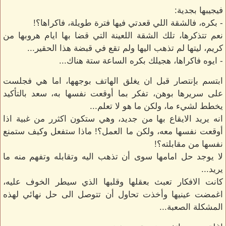
فيجيبها بجدية:
- بكره، فالشقة اللي قعدتي فيها فترة طويلة، فاكراها؟!
نعم تتذكرها، تلك الشقة اللعينة التي قضا بها ايام هروبها من
كريم، ليتها لم تذهب اليها ولم تقع في قبضة هذا الحقير...
- ايوه فاكراها، هجيلك بكره الساعة ستة هناك...
ابتسم بإنتصار قبل ان يغلق الهاتف بوجهها، اما هي فجلست
على سريرها بوهن، تفكر بما أوقعت نفسها به، سعد بالتأكيد
يخطط لشيء ما، ولكن ما هو لا تعلم...
انه يريد الايقاع بها من جديد، وهي ستكون اكثرر من غبية اذا
أوقعت نفسها معه، ولكن ما العمل؟! ماذا ستفعل وكيف ستمنع
نفسها من مقابلته؟!
لا يوجد حل امامها سوى أن تذهب اليه وتقابله وتفهم منه ما
يريد...
كانت الافكار تعبث بعقلها وقلبها الذي سيطر الخوف عليه،
اغمضت عينيها وأخذت تحاول أن تتوصل الى حل نهائي لهذه
المشكلة الصعبة...