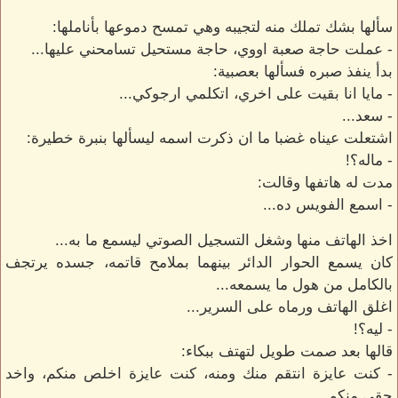
سألها بشك تملك منه لتجيبه وهي تمسح دموعها بأناملها:
- عملت حاجة صعبة اووي، حاجة مستحيل تسامحني عليها...
بدأ ينفذ صبره فسألها بعصبية:
- مايا انا بقيت على اخري، اتكلمي ارجوكي...
- سعد...
اشتعلت عيناه غضبا ما ان ذكرت اسمه ليسألها بنبرة خطيرة:
- ماله؟!
مدت له هاتفها وقالت:
- اسمع الفويس ده...
اخذ الهاتف منها وشغل التسجيل الصوتي ليسمع ما به...
كان يسمع الحوار الدائر بينهما بملامح قاتمه، جسده يرتجف
بالكامل من هول ما يسمعه...
اغلق الهاتف ورماه على السرير...
- ليه؟!
قالها بعد صمت طويل لتهتف ببكاء:
- كنت عايزة انتقم منك ومنه، كنت عايزة اخلص منكم، واخد
حقي منكم...