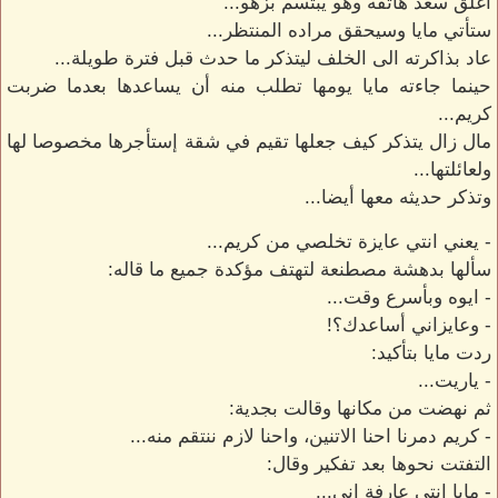
اغلق سعد هاتفه وهو يبتسم بزهو...
ستأتي مايا وسيحقق مراده المنتظر...
عاد بذاكرته الى الخلف ليتذكر ما حدث قبل فترة طويلة...
حينما جاءته مايا يومها تطلب منه أن يساعدها بعدما ضربت
كريم...
مال زال يتذكر كيف جعلها تقيم في شقة إستأجرها مخصوصا لها
ولعائلتها...
وتذكر حديثه معها أيضا...
- يعني انتي عايزة تخلصي من كريم...
سألها بدهشة مصطنعة لتهتف مؤكدة جميع ما قاله:
- ايوه وبأسرع وقت...
- وعايزاني أساعدك؟!
ردت مايا بتأكيد:
- ياريت...
ثم نهضت من مكانها وقالت بجدية:
- كريم دمرنا احنا الاتنين، واحنا لازم ننتقم منه...
التفتت نحوها بعد تفكير وقال:
- مايا انتي عارفة اني...