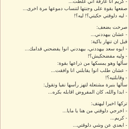
- كريم انا عارفة اني غلطت...
صفعها بقوة على وجنتها لتنساب دموعها مرة اخرى...
- ليه دلوقتي حكيتي؟! ليه؟!
صرخت بضعف:
- عشان بيهددني...
قبل ان تنهار باكية:
- ايوه سعد بيهددني، بيهددني انوا يفضحني قدامك...
- وليه مفضحكيش؟!
سألها وهو يمسكها من ذراعها بقوة:
- عشان طلب انوا يقابلني انا وافقت...
- وقابلتيه؟!
سألها بنبرة مشتعلة لتهز رأسها نفيا وتقول:
- ابدا والله، كان المفروض اقابله بكره...
تركها اخيرا ليهتف:
- اخرجي دلوقتي من هنا يا مايا...
- كريم...
- ابعدي عن وشي دلوقتي...