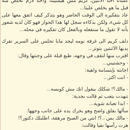
عشانا احنا الاتنين، كريم مش هيسيبنا، واحنا لازم نحلص منه
قبل ما هو يخلص علينا...
عاد بتفكيره الى الوقت الحاضر وهو يتذكر كيف اتفق معها على
كل شيء، ولكن بذكاءه سجل لها هذا الحوار فهو كان لديه شعور
بأنه لا تقول ما ستفعله وبالفعل كان تفكيره في محله...
دلف كريم الى غرفة نومه ليجد مايا تجلس على السرير تفرك
يديها الاثنتين بتوتر...
اقترب منها لتقف في وجهه، طبع قبلة على وجنتها وقال:
- وحشتيني...
اجابته بإبتسامة واهية:
- انت اكتر...
- مالك؟! شكلك بيقول انك مش كويسه...
تنهدت بتعب ثم قالت بجدية:
- ابدا تعبانة شوية...
سألها بقلق واضح وهو يحرك يده على جانب وجهها:
- مالك بس ..؟! انتي من الصبح مرهقة، اطلبلك دكتور؟!
هزت رأسها نفيا وقالت: