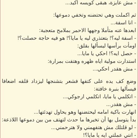
- مش عايزة، هبقى كويسه اكيد...
ثم اكملت وهي تحتضنه وتخفي دموعها:
- انا اسفة...
ابعدها عنه متأملا وجهها الاحمر بملامح متعجبة:
- اسفة ليه؟! بتعتذري ليه يا مايا؟! هو فيه حاجة حصلت؟!
اومأت برأسها ليسألها بقلق:
- حصل ايه؟! احكي يا مايا...
استدارت مولية اياه ظهره وهتفت بمرارة:
- مش هقدر احكي...
وضع كف يده على كتفها فشعر بتشنجها ليزداد قلقه اضعافا
فيسألها بنبرة خافتة:
- اتكلمي يا مايا، اتكلمي ارجوكي...
- مش هقدر...
انهارت باكية امامه ليحتضنها وهو يحاول تهدئتها...
بدأ يتوسل بها أن تخبرها ما حدث لتهتف من بين دموعها اللاذعة:
- لو قلتلك مش هتفهمني ولا هترحمني...
- انتي عملتي ايه يا مايا؟!