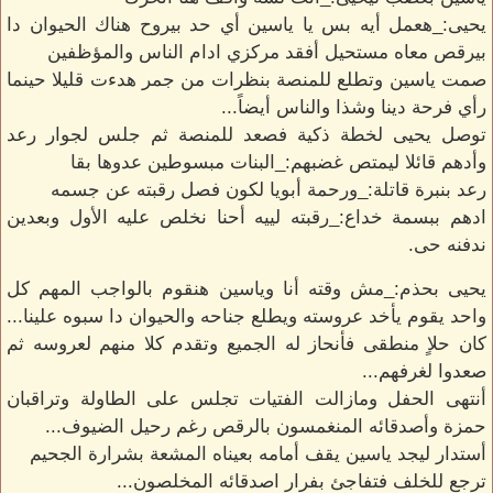
يحيى:_هعمل أيه بس يا ياسين أي حد بيروح هناك الحيوان دا
بيرقص معاه مستحيل أفقد مركزي ادام الناس والمؤظفين
صمت ياسين وتطلع للمنصة بنظرات من جمر هدءت قليلا حينما
رأي فرحة دينا وشذا والناس أيضاً...
توصل يحيى لخطة ذكية فصعد للمنصة ثم جلس لجوار رعد
وأدهم قائلا ليمتص غضبهم:_البنات مبسوطين عدوها بقا
رعد بنبرة قاتلة:_ورحمة أبويا لكون فصل رقبته عن جسمه
ادهم ببسمة خداع:_رقبته لييه أحنا نخلص عليه الأول وبعدين
ندفنه حى.
يحيى بحذم:_مش وقته أنا وياسين هنقوم بالواجب المهم كل
واحد يقوم يأخد عروسته ويطلع جناحه والحيوان دا سبوه علينا...
كان حلاٍ منطقى فأنحاز له الجميع وتقدم كلا منهم لعروسه ثم
صعدوا لغرفهم...
أنتهى الحفل ومازالت الفتيات تجلس على الطاولة وتراقبان
حمزة وأصدقائه المنغمسون بالرقص رغم رحيل الضيوف...
أستدار ليجد ياسين يقف أمامه بعيناه المشعة بشرارة الجحيم
ترجع للخلف فتفاجئ بفرار اصدقائه المخلصون...