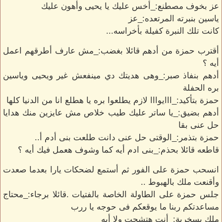
عز بخوف مصطنع:_أخس عليك يا يحيى وأهون عليك
ياسين بنبرته المرتعده:_عز
كانت تلك النبرة كفيلة بأخراسه...
أقترب حمزة من أدهم قائلا بغضب:_مش عارف أطرقهم اعمل
أيه ؟
أدهم بنفاذ صبر:_وهى هديتك دي مينفعش غير ويحيى وياسين
بره الحفلة
حمزة بتأكيد:_ااايوااا لازم يطلعوا بره يا هطلع انا من الدنيا كلها
أدهم بضيق:_يا ساتر عليك طيب خلاص مش عايزين منك هدايا
حل عنى بقا
حمزة بتذمر:_الوقتى حل عنى دانت طلعت بنى أدم أ..
قاطعه قائلا بحذم:_بنى ادم أيه كما وشوف هعمل فيك أيه ؟
انسحب حمزة على الفور ثم أستمع لضحكات يارا بعدما صعدت
وأقنعت ملك بالهبوط ..
جلس حمزة على الطاولة الخاصة بالفتيات .قائلا برجاء:_محتاج
مساعدتكم ربنا ما يوقعكم فى حوجه يا ررب
ملك بسخرية:_أنت هتشحت ولا أيه