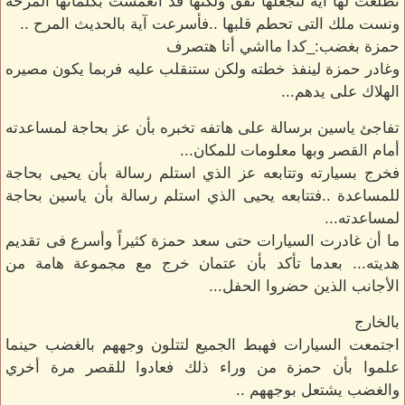
تطلعت لها آية لتجعلها تفق ولكنها قد أنغمست بكلماتها المرحة
ونست ملك التى تحطم قلبها ..فأسرعت آية بالحديث المرح ..
حمزة بغضب:_كدا مااشي أنا هتصرف
وغادر حمزة لينفذ خطته ولكن ستنقلب عليه فربما يكون مصيره
الهلاك على يدهم...
تفاجئ ياسين برسالة على هاتفه تخبره بأن عز بحاجة لمساعدته
أمام القصر وبها معلومات للمكان...
فخرج بسيارته وتتابعه عز الذي استلم رسالة بأن يحيى بحاجة
للمساعدة ..فتتابعه يحيى الذي استلم رسالة بأن ياسين بحاجة
لمساعدته...
ما أن غادرت السيارات حتى سعد حمزة كثيراً وأسرع فى تقديم
هديته... بعدما تأكد بأن عتمان خرج مع مجموعة هامة من
الأجانب الذين حضروا الحفل...
بالخارج
اجتمعت السيارات فهبط الجميع لتتلون وجههم بالغضب حينما
علموا بأن حمزة من وراء ذلك فعادوا للقصر مرة أخري
والغضب يشتعل بوجههم ..