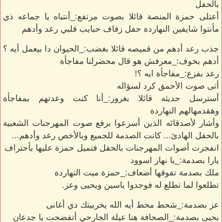
بالحفل
أعتلى حمزة المنصة قائلا بصوت مرتفع:_أنتباه يا جماعه ذي
مأنتوا شايفين النهاردة حفل زفاف حبايب قلبي رعد وأدهم
جذب رعد أدهم من قميصه قائلا بغضب:_الحيوان دا بيعمل أيه ؟
أدهم بخوف:_معرفش هو قال محضرلنا مفاجأة
رعد بفزع:_مفاجأة ايه ؟!
أتى صوت الأحمق كرد لسؤاله
أسترسل حديثه قائلا بغرور:_أنا كنت وعدتهم بمفاجأة
وهقدمهالهم النهاردة
وأشار لأصدقائه الذين أسرعوا برفع صوت المهرجنات الشعبية
بالحفل الهادئ... كانت الصدمة للجميع وبالأخص رعد وأدهم...
انفجرت أصوات المهرجنات بالحفل فتميل حمزة عليها بأحتراف
يارا بصدمة:_يا نهار اسوود
ملك بصدمة تفوقها أضعاف:_حمزة ميت النهاردة
تطلعوا لما تطلع له فوجدوا ياسين ويحيى وعز.
عز بصدمة:_شحط محط أيه الله يخربيتك دي أغانى
يحيى بصدمة:_الصحافة هنا عيلة الجارحي أتفضحت يا جدعان