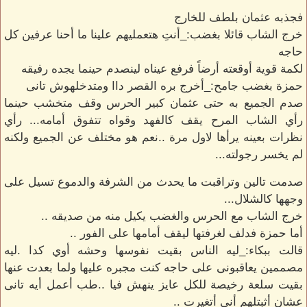
فجذبه عثمان بلطف للخارج
خرج الشاب قائلا بغضب:_أنتِ هتعمليهم علينا ما أحنا عرفين كل
حاجه
لكمة قوية أوقعته أرضاً فرفع عيناه لينصدم حينما يجده رفيقه
حمزة بغضب جامح:_أخرج بره القصر داا ومتدخلهوش تانى
صدم الجميع به حتى عثمان كبير الحرس وقف متخشب حينما
رأي الشاب المرح يقف كالفهد وقواه تتفوق أمامه... رأي
نظرات بعينه يرأها لاول مرة ..نعم هو مختلف عن الجميع ولكنه
لم يخسر رجولته...
صدمت تالين وتراقبت ما يحدث من الشرفة والدموع تسيل على
وجهها كالشلال...
خرج الشاب مع الحرس والغضب يكيل منه من صديقه ..
أما حمزة فدلف لغرفتها ليقف أمامها على الفور ..
قالت ببكاء:_ليه الناس بقيت نفوسها وحشه أوي كدا .ليه
مصممين يعاقبونى على حاجه كنت مجبره عليها ولما بعدت عنها
بقيت سلعة رخيصة للكل عايز ينهش فيا ..طب أعمل أيه تانى
عشان أثبتلهم أنى أتغيرت ..