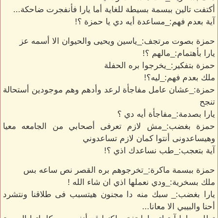
أكتفت تالين ببسمة بسيطة للغاية أما يارا فأنفجرت ضاحكة...
آية بعدم فهم:_مساعدة أيه دي يا حمزة ؟!
حمزة بصوت مرتجف:_ياسين ويحيى والحيوان الا أسمه عز
يارا بأهتمام:_مالهم ؟!
حمزة بتفكير:_يخرجوا بره الحفلة
ملك بعدم فهم:_ليه؟!
حمزة:_عشان عامل مفاجأة لرعد وأدهم وهم موجودين أستحالة
تنجح
يارا بصدمة:_مفاجأة أيه دي ؟
حمزة بغضب:_مش لازم تعرفى أصحابي من الجامعه معيا
وهيساعدونى أنتوا كمان لازم تساعدوني
آية بتعجب:_طب نساعدك اذي ؟!
حمزة ببسمة ماكرة:_تخرجوهم بره القصر نص ساعه بس
ملك بسخرية:_ودي نعملها اذي ان شاء الله !
يارا بغضب:_ سبك منه دا مجنون هيتسبب فى طلاقنا ونتشرد
أحنا والبيبي الا معانا...