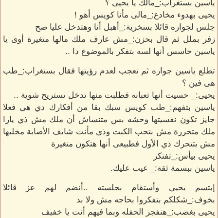
ياسين بستغراب:_مالك يا يحيى ؟
يحيى بهدوء مخادع:_مالى مأنا كويس أهو !
جلس لجواره قائلا بسخرية:_أهبل أنا وهتدخل عليا صح
زفر بملل ثم قال بحزن:_مش عارف ملك مالها متغيرة أوى يا
ياسين حاسس أنها لسه بتفكر بالموضوع دا ..
تطلع ياسين جواره ثم تعجب لعدم رؤيتها فقال بستغراب:_طب
هى فين ؟
يحيى:_ حسيت أنها تعبانه فطلبت منها تدخل تستريح شوية ..
ياسين بتفهم:_طب كويس سبك بقا من أفكارك دي هى فعلا
جايز تكون نفسيتها وحشه بس متنساش أن ملك مش ذي يارا
ملك متحررة مش بتحب الكبت وذي مأنت شايف الأصابة مخليها
مش بتتحرك ذي الأول فطبيعى أنها هتكون متغيرة
يحيى بيأس:_تفتكر
ياسين ببسمة ثقة:_ عيب عليك.
إبتسم يحيى وأستقام بجلسته ..أنضم لهم عز قائلا
بخوف:_شكلكم بتفكروا بحاجه مش ولا بد
يحيى بغضب:_هنفجر الحفله وبما فيهم أنت يا خفيف