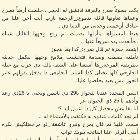
بكت بصوتاً صدح بالغرفة فانشق له الحجر ..جلست أرضاً تصرخ
وعيناها تعاونها قائلة بدموع:_الرحمة يارب أنت أحن عليا من
عبادك أرحمنى وخدنى من الدنيا دي ..
هبط لمستواها يتأملها بصمت ثم رفع وجهها لتقابل عيناه
..فأبعدت يده سريعاً عنها ..
إبتسم حمزة ثم قال بمرح:_كدا بقا نتجوز
تأملته بصمت وصدمة فتخشبت ملامح وجهها ليكمل حديثه
بطريقته المرحة:_ها أستعنا على الشفة بالله دي حرب مع عيلة
الجارحي كلها تخيلى كدا الشاب الجامعى دا يدخل يقولهم عايز
اتجوز مش بعيد يخلصوا عليا ..
السن المحدد عندنا للجواز يا29 ذي ياسين ويحيى يا 26ذي رعد
وأدهم يا 25 ذي الحيوان عز
أنا بقا مش محصل كل دا اعمل ايه ؟!
لم تجد كلمات لتتفوه به فكتفت بالأستماع له ..
صمت قليلا ثم قال بمرح ونبرو عاشقة:_لو مرجعتلكيش بكره
أبقى أقرئي عليا الفاتحه ينوبك ثواب
وغادر حمزة من أمامها فظلت ارضاً تتأمل الفراغ بصدمة ثم