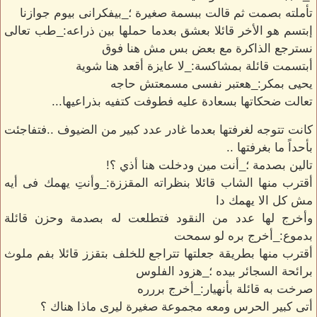
تأملته بصمت ثم قالت ببسمة صغيرة ؛_بيفكرانى بيوم جوازنا
إبتسم هو الأخر قائلا بعشق بعدما حملها بين ذراعه:_طب تعالى
نسترجع الذاكرة مع بعض بس مش هنا فوق
أبتسمت قائلة بمشاكسة:_لا عايزة أقعد هنا شوية
يحيى بمكر:_هعتبر نفسى مسمعتش حاجه
تعالت ضحكاتها بسعادة عليه فطوفت كتفيه بذراعيها...
كانت تتوجه لغرفتها بعدما غادر عدد كبير من الضيوف ..فتفاجئت
بأحداً ما بغرفتها ..
تالين بصدمة ؛_أنت مين ودخلت هنا أذي ؟!
أقترب منها الشاب قائلا بنظراته المقززة:_وأنتِ يهمك فى أيه
مش كل الا يهمك دا
وأخرج لها عدد من النقود فتطلعت له بصدمة وحزن قائلة
بدموع:_أخرج بره لو سمحت
أقترب منها بطريقة جعلتها تتراجع للخلف بتقزز قائلا بفم ملوث
برائحة السجائر بيده ؛_هزود الفلوس
صرخت به قائلة بأنهيار:_أخرج بررره
أتى كبير الحرس ومعه مجموعة صغيرة ليرى ماذا هناك ؟