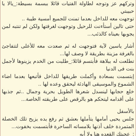
وتركهم عز وتوجه لطاولة الفتيات قائلا ببسمة بسيطة:_يالا يا
حبيبتي
توجهت معه للداخل بعدما تمنت للجميع أمسية طيبة ..
حتى تالين أستأءنت للرحيل وتوجهت لغرفتها ولكن لم تنتبه لمن
يجوبها بعيناه كالذئب...
أشار ياسين لآية فتوجهت له ثم صعدت معه للأعلى لتتفاجئ
بالغرفة مزينة بطريقة لا وصف لها...
تطلعت له ببلاهة فأبتسم قائلا:_طلبت من الخدم يزينوها لأجمل
بنت فى الدنيا
إبتسمت بسعادة وأكملت طريقها للداخل فأتبعها بعدما اضاء
الشموع والموسيقى الهادئة ليحقق وعده لها ..
خلع حجابها لينسدل شعرها الطويل بحرية وجمال ..ثم جذبها
على أقدامه ليتحكم هو بالرقص على طريقته الخاصة...
بالأسفل
جلس يحيى أمامها يتأملها بعشق ثم رفع يده يزيح تلك الخصلة
المتمردة خلف أذنها بلامساته الساحرة فأبتسمت بخفوت...
:_عجبتك القعده هنا ولا أيه