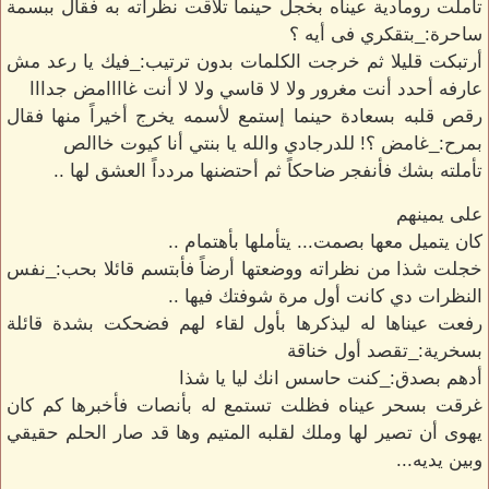
تأملت رومادية عيناه بخجل حينما تلاقت نظراته به فقال ببسمة
ساحرة:_بتقكري فى أيه ؟
أرتبكت قليلا ثم خرجت الكلمات بدون ترتيب:_فيك يا رعد مش
عارفه أحدد أنت مغرور ولا لا قاسي ولا لا أنت غاااامض جدااا
رقص قلبه بسعادة حينما إستمع لأسمه يخرج أخيراً منها فقال
بمرح:_غامض ؟! للدرجادي والله يا بنتي أنا كيوت خاالص
تأملته بشك فأنفجر ضاحكاً ثم أحتضنها مردداً العشق لها ..
على يمينهم
كان يتميل معها بصمت... يتأملها بأهتمام ..
خجلت شذا من نظراته ووضعتها أرضاً فأبتسم قائلا بحب:_نفس
النظرات دي كانت أول مرة شوفتك فيها ..
رفعت عيناها له ليذكرها بأول لقاء لهم فضحكت بشدة قائلة
بسخرية:_تقصد أول خناقة
أدهم بصدق:_كنت حاسس انك ليا يا شذا
غرقت بسحر عيناه فظلت تستمع له بأنصات فأخبرها كم كان
يهوى أن تصير لها وملك لقلبه المتيم وها قد صار الحلم حقيقي
وبين يديه...