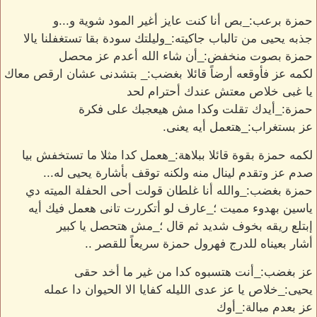
حمزة برعب:_بص أنا كنت عايز أغير المود شوية و...و
جذبه يحيى من تالباب جاكيته:_وليلتك سودة بقا تستغفلنا يالا
حمزة بصوت منخفض:_أن شاء الله أعدم عز محصل
لكمه عز فأوقعه أرضاً قائلا بغضب:_ بتشدنى عشان ارقص معاك
يا غبى خلاص معتش عندك أحترام لحد
حمزة:_أيدك تقلت وكدا مش هيعجبك على فكرة
عز بستغراب:_هتعمل أيه يعنى.
لكمه حمزة بقوة قائلا ببلاهة:_هعمل كدا مثلا ما تستخفش بيا
صدم عز وتقدم لينال منه ولكنه توقف بأشارة يحيى له...
حمزة بغضب:_والله أنا غلطان قولت أحى الحفلة الميته دي
ياسين بهدوء مميت ؛_عارف لو أتكررت تانى هعمل فيك أيه
إبتلع ريقه بخوف شديد ثم قال ؛_مش هتحصل يا كبير
أشار بعيناه للدرج فهرول حمزة سريعاً للقصر ..
عز بغضب:_أنت هتسبوه كدا من غير ما أخد حقى
يحيى:_خلاص يا عز عدى الليله كفايا الا الحيوان دا عمله
عز بعدم مبالة:_أوك