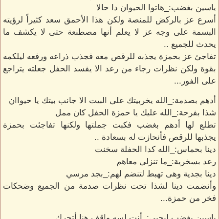
ياسين بغضب:_هاتوا الحيوان دا حالا
أسرع عز بالركض للمنصة ولكن هذا الأحمق سعد كثيراً لرؤيته
البسمة على وجه عز لا يعلم أنها مصطنعة حتى لا يكشف ما
يحدث للجميع ..
تفاجئ عز بحمزة يجذبه للرقص معه فجذب ذراعه ورفعه ليلكمه
بقوة ولكن نظرات رجاء من رعد الا يفسد الحفل جعلته يتراجع
على الفور...
أدهم بصدمة:_الله يخربيتك على البيت الا جانب بيتك يا حيواان
شذا بفرحة:_الله عليك يا حمزة الحفل كان ممل
تطلع لها أدهم بغضب فكبت جملتها ولكنها تفاجئت بحمزة
يجذبها للرقص فأنحازت له بسعادة ..
دينا بحماس:_الله كدا الحفلة سخنت
رعد بسخرية:_ما تنزلى معاهم
دينا بجدية وهى تهبط لتنضم لهم:_بجد مرسي
وأنضمت دينا لشذا تحت نظرات صدمة من الجميع وضحكات
فخر من حمزة...
ياسين بغضب ليحيى:_أنت لسه واقف هنا أتحرك