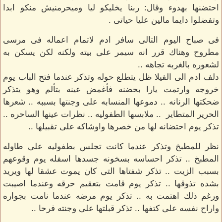
احتضنها بهدوء وقال: ربنا يخليكو ليا وميحرمنيش منكو ابدا
وتفضلوا دايما مالين عليا حياتى .
فى صباح اليوم التالى سافر ادم لاتمام اعماله فى مرسى
مطروح وهناك قرر انه سيمر على بيته ولكنه لكن يسكن به
لشعوره بالغربه تجاهه ..
دلف ادم الى الفيلا ظل يتطلع حوله وتذكر عندما فتح الباب يوم
خروجه وارتمت يارا بحضنه فأغمض عينه بتألم وهو يتذكر
ضحكتها الرنانه .. دموعها المنسابه على وجنتها بسببه .. شعرها
الحرير المتطاير .. ملابسها الطفوليه .. نظرات عينها الساحره ..
تذكر يوم احتضانه لها من خصرها واوشاكه على تقبيلها ..
نظر للمطبخ وتذكر عندما كانت تجلس بطفوليه على طاوله
المطبخ .. تذكر احساسه بسخونه جسدها اسفله يوم وقوعهم
بسبب الزيت .. تذكر شفتاها التى كان يموت عشقا لها ويريد
بشده تذوقها .. تذكر يوم قامت بتعقيم حرقه وعندما اصيبت
ورغم ذلك اهتمت به .. تذكر يوم مرضه عندما نامت بجواره
واراح نفسه على كتفها .. تذكر قبلتها على وجنته فرحا ..