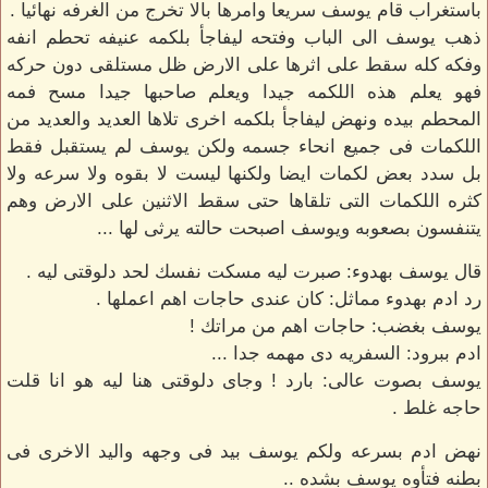
باستغراب قام يوسف سريعا وامرها بالا تخرج من الغرفه نهائيا .
ذهب يوسف الى الباب وفتحه ليفاجأ بلكمه عنيفه تحطم انفه
وفكه كله سقط على اثرها على الارض ظل مستلقى دون حركه
فهو يعلم هذه اللكمه جيدا ويعلم صاحبها جيدا مسح فمه
المحطم بيده ونهض ليفاجأ بلكمه اخرى تلاها العديد والعديد من
اللكمات فى جميع انحاء جسمه ولكن يوسف لم يستقبل فقط
بل سدد بعض لكمات ايضا ولكنها ليست لا بقوه ولا سرعه ولا
كثره اللكمات التى تلقاها حتى سقط الاثنين على الارض وهم
يتنفسون بصعوبه ويوسف اصبحت حالته يرثى لها ...
قال يوسف بهدوء: صبرت ليه مسكت نفسك لحد دلوقتى ليه .
رد ادم بهدوء مماثل: كان عندى حاجات اهم اعملها .
يوسف بغضب: حاجات اهم من مراتك !
ادم ببرود: السفريه دى مهمه جدا ...
يوسف بصوت عالى: بارد ! وجاى دلوقتى هنا ليه هو انا قلت
حاجه غلط .
نهض ادم بسرعه ولكم يوسف بيد فى وجهه واليد الاخرى فى
بطنه فتأوه يوسف بشده ..