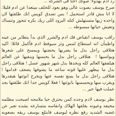
رد ادم بهدوء: صوتك احنا فى الشركه ...
صرخ يوسف بصوت عالى وهو يعود للخلف مبتعدا عن ادم قليلا:
لا انا مش قادر استحمل ! بس تصدق كويس انك طلقتها لان
واحده زيها متستهلش كتله البرود اللى زيك بكره تتجوز وتنساك
وتعيش حياتها مبسوطه ...
راقب يوسف انقباض فك ادم والشرر الذى بدأ يتطاير من عينه
واطمأن انه استطاع لمس وتر سيوقظ ادم فأكمل قائلا: اكيد
هتلاقى راجل بدل ما يضربها يحضنها ويمسح على شعرها
ويواسيها ! هتلاقى راجل بدل ما يحبسها وينفيها عن العالم
هيلففها العالم كله ويخدها بدل شهر شهور عسل ! هتلاقى راجل
بدل ما بيظهر عليها قوته ساعه ما يشوفها يضعف قدامها !
هتلاقى راجل بدل ما يمنع نفسه عنها ويجرح انوثتها هيقدرها
ويقرب منها ويحسسها بانوثتها ! فعلا كويس جدا انك طلقتها بجد
عملت فيها خير ...
نظر يوسف لادم وجده كمن يحترق حيا ملامحه اصبحت مظلمه
مخيفه وعيونه يغلفها الهلاك وانفاسه متسارعه بشده تعبر عن
غضبه الشديد رفع نظره ليوسف فابتلع يوسف ريقه بصعوبه