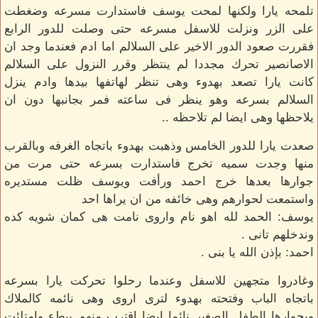
تلمحه يارا ولكنها لمحت يوسف فاستدارت مسرعه وضغطت
على الزر ونزلت للاسفل مسرعه حتى وصلت للدور الرابع
فقررت صعود الدور الاخير على السلالم اما ادم فعندما وجد ان
الاصانصير تحرك مجددا لم ينتظر وقرر النزول على السلالم
كانت يارا تصعد بهدوء وهى تنظر لهاتفها بيدها وادم ينزل
السلالم بسرعه وهو ينظر فى ساعته فمر بجانبها دون ان
يلاحظها وهى ايضا لم تلاحظه ..
صعدت يارا للدور الخامس وذهبت بهدوء باتجاه الغرفه وبالقرب
منها وجدت سميه تخرج فاستدارت بسرعه حتى مرت من
جوارها بعدها خرج احمد ورأفت ويوسف ظلت مستديره
واستمعت لحوارهم وهى خائفه من ان يراها احد
يوسف: الحمد لله اهو نام واروى نامت هى كمان شويه كده
وندخلهم تانى .
احمد: بإذن الله يا بنى .
وغادروا متجهين للاسفل وعندما رحلوا تحركت يارا بسرعه
باتجاه الباب وفتحته بهدوء لترى اروى وهى نائمه كالملاك
وبجوارها الطفل الصغير نائما ايضا اقترب منهم ببطء وامتلئت