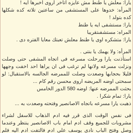
يارا: معلش يا طنط مش عايزه اتاخر اروى اخبرها ايه !
المرأه: خدوها على المستشفى من ساعتين تلاته كده شكلها
كده بتولد !
يارا: مستشفى ايه يا طنط
المراه: مستشفىتقريبا
يارا: متشكره اوى يا طنط معلش تعبتك معايا الفتره دى .
المرأه: ولا يهمك يا بنتى .
استأذنت يارا ورحلت مسرعه فى اتجاه المشفى حتى وصلت
ونزلت مسرعه ولانها لم ترغب فى ان يراها احد اخفت وجهها
قليلا بحجابها وصعدت وصلت للممرضه الجالسه بالاستقبال: لو
سمحتى اوضه المريضه اروى محسن رقم كام ...
بحثت الممرضه عنها: اوضه 580 الدور الخامس
يارا: تمام شكرا .
ذهبت يارا مسرعه باتجاه الاصانصير وفتحته وصعدت به ...
فى نفس الوقت الذى قرر فيه ادم الذهاب للاسفل لشراء
مشروبات للجميع وقف ادم امام باب الاصانصير ينتظر وعندما
وصل وفتح الباب نادى يوسف على ادم فالتفت ادم اليه فلم