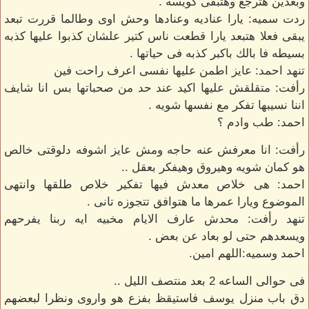
وبعدين هترجع وهتبقى كويسه .
ردت سميه: يارا عناديه وعنادها وحش اوى وطالما قررت تبعد
يبقى فعلا هتبعد يارا قطعت ناس كتير علشان كذبوا عليها كذبه
بسيطه فا بالك باكبر كذبه فى حياتها .
تنهد احمد: عايز اطمن عليها نفسى اعرف راحت فين
رأفت: متقلقش عليها اكيد عند حد من صحباتها بس انا شايف
اننا نسيبها تفكر مع نفسها شويه .
احمد: طب وادم ؟
رأفت: انا معرفش عنه حاجه ومش عايز اشوفه دلوقتى خالص
هو كمان شويه وهيروق وهيفكر بعقل ..
احمد: هى خلاص معدش فيها تفكير خلاص طلقها وانتهى
الموضوع ويارا عمرها ما هتوافق تتجوزه تانى .
تنهد رأفت: محدش عارف الايام مخبيه ايه ربنا يفرحهم
ويسعدهم حتى لو بعاد عن بعض .
احمد وسميه:اللهم امين.
فى حوالى الساعه 2 بعد منتصف الليل ..
دق باب منزل يوسف فاستيقظ بفزع هو واروى ونظرا لبعضهم