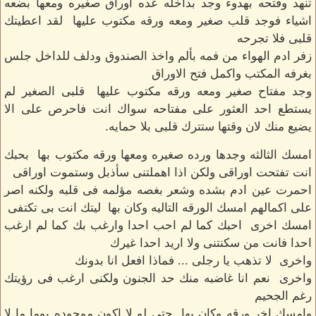
تنهد وفتحه بهدوء وجد بداخله عده اوراق صغيره ومعها بضعه
اشياء فوجد قلب صغير ومعه ورقه مكتوب عليها لقد اعطيتك
قلبى فلا تجرحه
زفر ادم الهواء من فمه بألم واخذ الصندوق ودلف للداخل جلس
بغرفه المكتب واكمل فتح الاوراق
وجد مفتاح صغير ومعه ورقه مكتوب عليها قلبى الصغير لم
يستطع احد العثور على مفتاحه سواك انت فاحرص على الا
يضيع منك لان وقتها ستترك قلبى بلا حمايه.
امسك الثالثه وجدها ورده صغيره ومعها ورقه مكتوب بها بحبك
انت تفتحت اوراقى ولكن اذا اهملتنى سأذبل وستموت اوراقى
احمرت عين ادم بشده وشعر بغصه مؤلمه فى قلبه ولكنه اصر
على اكمالهم امسك الورقه التاليه وكان بها ليتك انت بى تكتفى
امسك اخرى احبك كما لم احب احدا وارغب بك كما لم ارغب
احدا فانت من سكنتنى ولا اريد احدا غيرك
واخرى لا تذهب يا رجلى ... فماذا افعل انا بدونك
واخرى نعم انا غاضبه منك حد الجنون ولكنى ارغب فى رؤيتك
رغم الجحيم
وامسك اخر ورقه وكان بها حتى لو لا اكون موجوده يوما ما لا