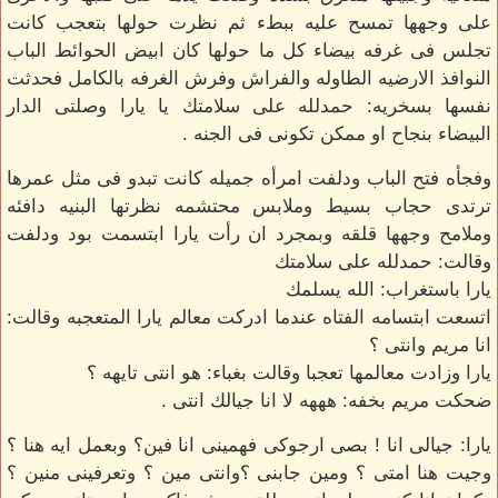
على وجهها تمسح عليه ببطء ثم نظرت حولها بتعجب كانت
تجلس فى غرفه بيضاء كل ما حولها كان ابيض الحوائط الباب
النوافذ الارضيه الطاوله والفراش وفرش الغرفه بالكامل فحدثت
نفسها بسخريه: حمدلله على سلامتك يا يارا وصلتى الدار
البيضاء بنجاح او ممكن تكونى فى الجنه .
وفجأه فتح الباب ودلفت امرأه جميله كانت تبدو فى مثل عمرها
ترتدى حجاب بسيط وملابس محتشمه نظرتها البنيه دافئه
وملامح وجهها قلقه وبمجرد ان رأت يارا ابتسمت بود ودلفت
وقالت: حمدلله على سلامتك
يارا باستغراب: الله يسلمك
اتسعت ابتسامه الفتاه عندما ادركت معالم يارا المتعجبه وقالت:
انا مريم وانتى ؟
يارا وزادت معالمها تعجبا وقالت بغباء: هو انتى تايهه ؟
ضحكت مريم بخفه: هههه لا انا جيالك انتى .
يارا: جيالى انا ! بصى ارجوكى فهمينى انا فين؟ وبعمل ايه هنا ؟
وجيت هنا امتى ؟ ومين جابنى ؟وانتى مين ؟ وتعرفينى منين ؟