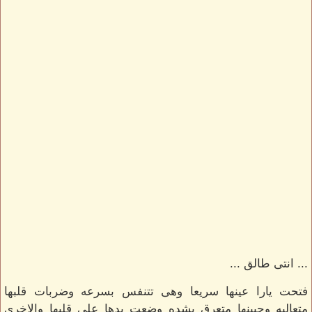
... انتى طالق ...
فتحت يارا عينها سريعا وهى تتنفس بسرعه وضربات قلبها
متعاليه وجبينها متعرق بشده وضعت يدها على قلبها والاخرى