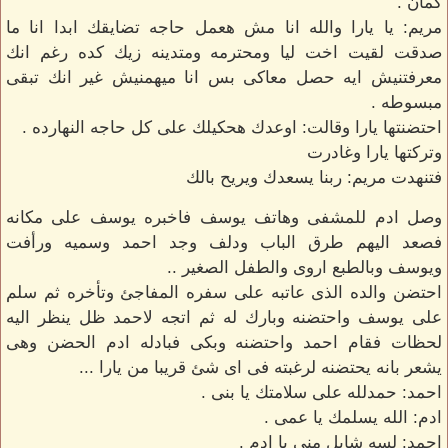
كمان .
مريم: يا يارا والله انا مش هعمل حاجه تضايقك ابدا انا ما
صدقت لقيت اخت ليا ومحترمه ومتدينه زيك كده رغم انك
معرفتنيش ايه حصل معاكى بس انا ميهمنيش غير انك تبقى
مبسوطه .
احتضنتها يارا وقالت: اوعدك هحكيلك على كل حاجه النهارده .
وتركتها يارا وغادرت
فتنهدت مريم: ربنا يسعدك ويريح بالك
وصل ادم للمشفى وهاتف يوسف فاخبره يوسف على مكانه
فصعد اليهم طرق الباب ودلف وجد احمد وسميه ورأفت
ويوسف وبالطبع اروى والطفل الصغير ..
احتضن والده الذى عاتبه على سفره المفاجئ وتأخره ثم سلم
على يوسف واحتضنه وبارك له ثم اتجه لاحمد ظل ينظر اليه
لحظات فقام احمد واحتضنه وبكى فبادله ادم الحضن وهى
يشعر بانه يحتضنه لرغبته فى اى شئ قريبا من يارا ...
احمد: حمدلله على سلامتك يا بنى .
ادم: الله يسلمك يا عمى .
احمد: لسه شايل منى يا ادم .