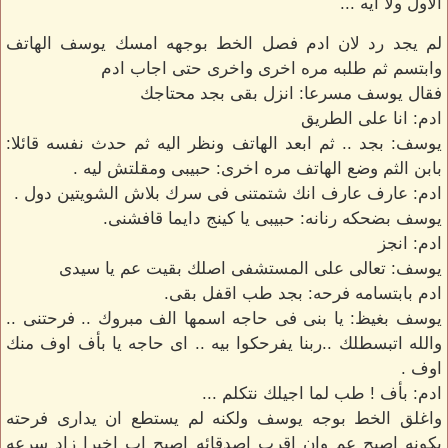
الاول ولا ايه ...
لم يجد رد لان ادم فصل الخط بوجهه امسك يوسف الهاتف
وابتسم ثم طلبه مره اخرى واخرى حتى اجاب ادم
فقال يوسف مسرعا: انزل بقى بجد محتاجك
ادم: انا على الطريق
يوسف: بجد .. ثم ابعد الهاتف ونظر اليه ثم حدث نفسه قائلا:
بابن الثم وضع الهاتف مره اخرى: حبيبى ومقلتش ليه .
ادم: عارف عارف انك شتمتنى فى سرك بلاش الشويتين دول .
يوسف بضحكه رنانه: حبيبى يا كينج دايما قافشنى.
ادم: انجز
يوسف: تعالى على المستشفى اصلك بقيت عم يا سيدى
ادم بابتسامه فرحه: بجد طب اقفل بقى.
يوسف بغيظ: يا بنى فى حاجه اسمها الف مبروك .. فرحتنى ..
والله اتبسطلك ..ربنا يفرحكوا بيه .. اى حاجه يا بأف اوف منك
اوف .
ادم: بأف ! طب لما اجيلك نتكلم ...
واغلق الخط بوجه يوسف ولكنه لم يستطع ان يدارى فرحته
بكونه اصبح عم وان اقرب اصدقائه اصبح اب اخيرا زاد سرعه