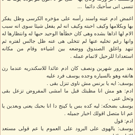
تنسى انى سأحبك دائما ...
اغمض ادم عينه واسند رأسه على مؤخره الكرسى وظل يفكر
بها وبكلامها وكيف احبته وكيف انه لم يفعل شيئا سوى انه سبب
الام لها اذاها بشده وهى كان خطأها الوحيد حبها له وانتظارها له
وانها رغم تخليه عنها لم تتخلى هى عنه ظل جالس لفتره ثم
تنهد واغلق الصندوق ووضعه بين اشياءه وقام من مكانه
استعدادا للرحيل لاتمام عمله .
بعد مرور شهرين ونصف كان ادم عائدا للاسكندريه عندما رن
هاتفه وهو بالسياره وجده يوسف فرد عليه
يوسف: ايه يا برنس مش ناوى تنزل بقى .
ادم: هو مش انا مظبتك قبل ما امشى المفروض تزعل بقى
وتحل عنى .
يوسف بضحكه: ليه كده بس يا كينج دا انا بحبك يعنى وبعدين يا
عم انا متصل اقولك اخبار جميله .
ادم: قول
يوسف: يالهوى على البرود على العموم يا عم قولى مستعد