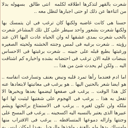
شعرت بالقهر لتذكرها اطلاقه لكلمه انتى طالق بسهوله بدلا
من اثناءها عن ذلك او حتى اجبارها لتظل معه ..
حسنا هى كانت غاضبه ولكنها كان ترغب فى ان يتمسك بها
ولكنها شعرت بشعور واحد سيطر على كل تلك المشاعر شعرت
بالحب شعرت بمدى عشقها له وان الحياه عادت اليها الان عند
رؤيته .. شعرت برغبه فى لمس وجنته الخشنه ولحيته الصغيره
ورغبتها بطبع قبله على جبينه .. شعرت برغبتها فى الاحساس
بنبضات قلبه الان ترغب فى احتضانه بشده واخباره كم اشتاقت
اليه .. ولكن لم يحدث شئ من هذا ...
اما ادم فعندما رأها تمرد قلبه ونبض بعنف وتسارعت انفاسه ..
هو ايضا شعر بالحنين اليها .. هو يرغب فى معاتبتها لابتعادها عنه
كل هذا الوقت .. يرغب فى صفعها ليضمها بعدها ويخبرها الا
تفعل به هذا .. يرغب فى الهجوم على شفتيها ليثبت لها انها
ملكه ولن تكون لغيره .. يرغب فى الاستمتاع برائحتها ويشم
عبيرها الذى يعتبر بالنسبه اليه اكسجينه .. يرغب فى المسح على
وجنتها وازاله دموعها المتساقطه .. يرغب فى الاقتراب منها
وامساك يدها ولو بالعنف واخذها والرحيل بعيدا لمكان ليس به