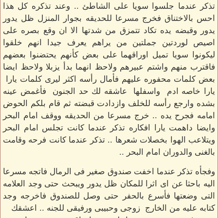
تذكر عندما جلسوا سويا على الشاطئ .. وعند تذكره كل هذا
احس بالاختناق فخرج مسرعا للحديقه بجوار المنزل ظل يدور
يدور وقبضه يده تكاد تتمزق من شدتها الا ان وقع بصره على
اصيص لوردتين جملتين من يراهم يعرف جيدا انهم خلقوا
ليكونوا سويا تميل اوراقهما على بعض كأنهم يحتضنوا بعضهم
فاقترب منهم واشتم عبيرهم ولاحظ انهما بدأ يزبلا ولاحظ ايضا
بعض كلمات محفوره عليهم فأمال رأسه اكثر ليرى كلمات يارا
يارا خاصه ادم واسفلها عاشقه لك حد الجنون فأغمض عينه
بشده وارجع رأسه للخلف وازدادت قبضته ثم قام بلكم الحوض
امامه فجرح يده .. خرج مسرعا من الحديقه ووقف امام البحر
وايضا داهمت يارا افكاره تذكر عندما كانت تجلس امام البحر
ويتلاعب الهوا بخصلات شعرها .. تذكر عندما كانت فرحه وقامت
بالغنى والدوران امام البحر ..
وفجأه تذكر عندما اخفت صندوق صغير فى الرمال فاتجه مسرعا
اليه باحثا عن اى اثرا للمكان ظل يدور ويبحث حتى وجد العلامه
التى وضعتها فأسرع بالحفر حتى وصل للصندوق فاخرجه وجد
كتابه عليه من الخارج زوجى وحبيبى ورفيقى للجنه .. اعشقك