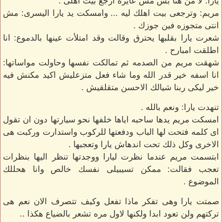
يارا: لا من هنا بس مش عايزه ارجع بيت اهلى .
مريم: وترجعى بيت اهلك ليه ... وامسكت يد يارا اليسرى: مش
انتى متجوزه فين جوزك .
شعرت يارا بقلبها يحترق وقالت وقد امتلأت عينها بالدموع: انا
اطلقت امبارح .
شهقت مريم من الصدمه ثم تمالكت نفسها وحاولت مواساتها:
انا اسفه خير قدر الله وما شاء فعل متزعليش اكيد مكنش فيه
خير ليكى ربنا شيالك الاحسن متقلقيش .
تنهدت يارا: ونعم بالله .
امسكت مريم يدها ساحبه اياها خلفها نحو سيارتها دون ان تقول
اى كلمه فتحت لها الباب ودفعتها للركوب واستدارت وركبت هى
الاخرى وكل ذلك تحت اندهاش يارا وتعجبها .
ابتسمت مريم عندما نظرت ليارا ووجدتها تنظر اليها بنظرات
تعجب فقالت: ممكن تسيبيلى نفسك خالص وانا هحللك
الموضوع .
صمتت يارا وهى تفكر ماذا تفعل وكيف تتصرف الان نعم هى
تركتهم ولن تعود ابدا ولكنها لاول مره تشعر بالضياع هكذا ..