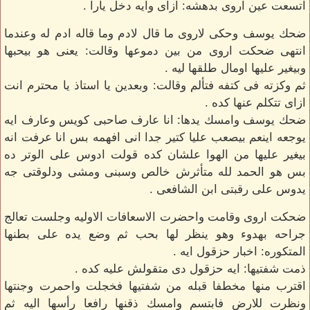
اتسعت عين اروى بدهشه: ازاى وايه دخل يارا .
ضحك يوسف وحكى لاروى ما قال لادم وما قاله ادم له وعندما
انتهى ضحكت اروى من بين دموعها وقالت: يعنى هو بيحبها
وبيغير عليها اومال طلقها ليه .
ثم وكزته فى كتفه فتألم وقالت: وبعدين يا استاذ يا محترم انت
ازاى تتكلم عنها كده .
ضحك يوسف وامسك يدها: انا عارف صاحبى كويس وعارف ايه
يوجعه اينعم بيصعب عليا كتير جدا انى افهمه بس انا عرفت انه
بيغير عليها من الهوا علشان كده قولت ادوس على الوتر ده
بس هو الحمد لله متأثرش خالص وسبنى ومشى ودلوقتى جه
يدوس على رقبتى ابن الشافعى .
ضحكت اروى وقامت واحضرت الاسعافات الاوليه وجلست تعالج
جراحه بهدوء وهو ينظر لها بحب ثم وضع يده على بطنها
المتكوره: اخبار حزقول ايه .
ذمت شفتيها: ايه حزقول دى متقولش عليه كده .
اقترب منها مخطفا قبله من شفتيها فخجلت واحمرت وجنتها
ونظرت للارض فابتسم وامسك ذقنها رافعا رأسها اليه ثم