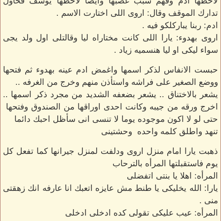
لاحظها ادم وفهم سبب غضبها وايضا لاحظها يوسف فحاول
تدارك الموقف وقال: اروى اللى اختارت الاسم .
ادم: ربنا يباركلكو فيه .
اروى بهدوء: يارا اللى كانت مختاراه ليا وقالتلى اول ولد يجى
سواء ليكى او ليا هنسميه زياد .
حبست الانفاس لذكر اسمها واغمض ادم عينه بهدوء ثم فتحها
ووضع الصغير على فراشه واستأذن منهم وخرج من الغرفه ..
يشعر بالاختناق .. يشعر بضعفه الشديد من مجرد ذكر اسمها ..
اخرج ورقه من جيبه وكانت احدى اوراقها من الصندوق وفتحها
حتى لو لا اكون موجوده يوما لا تنسى انى سأظل احبك دائما
تنهد واطلق كلمه واحده وحشتينى
ذهبت يارا امام منزل اروى ودلفت لمنزل جيرانها كما تفعل كل
يوم فاستقبلتها المرأه بالترحاب
المرأه: اهلا يا بنتى اتفضلى
يارا: الله يخليكى يا طنط مش عايزه اتعبك انا عارفه انك زهقتى
منى .
المرأه: عيب عليكى تقولى كده ادخلى ادخلى