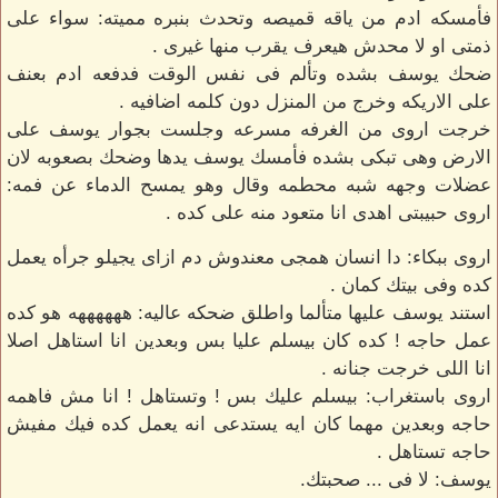
فأمسكه ادم من ياقه قميصه وتحدث بنبره مميته: سواء على
ذمتى او لا محدش هيعرف يقرب منها غيرى .
ضحك يوسف بشده وتألم فى نفس الوقت فدفعه ادم بعنف
على الاريكه وخرج من المنزل دون كلمه اضافيه .
خرجت اروى من الغرفه مسرعه وجلست بجوار يوسف على
الارض وهى تبكى بشده فأمسك يوسف يدها وضحك بصعوبه لان
عضلات وجهه شبه محطمه وقال وهو يمسح الدماء عن فمه:
اروى حبيبتى اهدى انا متعود منه على كده .
اروى ببكاء: دا انسان همجى معندوش دم ازاى يجيلو جرأه يعمل
كده وفى بيتك كمان .
استند يوسف عليها متألما واطلق ضحكه عاليه: ههههههه هو كده
عمل حاجه ! كده كان بيسلم عليا بس وبعدين انا استاهل اصلا
انا اللى خرجت جنانه .
اروى باستغراب: بيسلم عليك بس ! وتستاهل ! انا مش فاهمه
حاجه وبعدين مهما كان ايه يستدعى انه يعمل كده فيك مفيش
حاجه تستاهل .
يوسف: لا فى ... صحبتك.