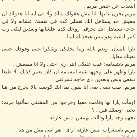
ابتعدت عن حضن مريم .
مريم بحزن عليها: انا مش هقولك مالك ولا فى ايه انا هقولك ان
مفيش حد يستاهل انك تعملى كده فى نفسك عشانه ولا فى
حاجه تستاهل انك تحرقى روحك كده علشانها وبعدين ليكى رب
كبير ادعيه وهو مش هيخذلك ابدا .
يارا بامتنان: ونعم بالله ربنا يخليكى وشكرا على وقوفك جنبى
تعبتك معايا .
مريم بابتسامه: عيب عليكى انتى زى اختى ولا انا منفعش .
يارا وظهر على وجهها شبه ابتسامه ان كان يعتبر كذلك: لا طبعا
تنفعى ونص وبعدين دى حاجه تشرفنى .
مريم: طب بصى بقى انا بقول بما انك كويسه يالا نخرج من هنا
.
اومأت يارا لها وقامت معها وخرجوا من المشفى سألتها مريم:
تحبى اوصلك فين . ؟
تجهم وجه يارا وقالت بهمس: مش عارفه .
مريم باستغراب: مش عارفه ازاى ! هو انتى مش من هنا .