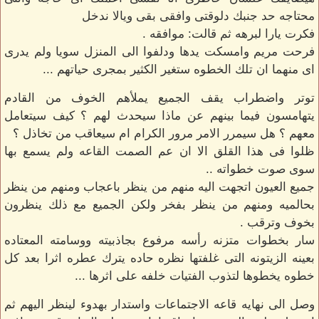
محتاجه حد جنبك دلوقتى وافقى بقى ويالا ندخل
فكرت يارا لبرهه ثم قالت: موافقه .
فرحت مريم وامسكت يدها ودلفوا الى المنزل سويا ولم يدرى
اى منهما ان تلك الخطوه ستغير الكثير بمجرى حياتهم ...
توتر واضطراب يقف الجميع يملأهم الخوف من القادم
يتهامسون فيما بينهم عن ماذا سيحدث لهم ؟ كيف سيتعامل
معهم ؟ هل سيمرر الامر مرور الكرام ام سيعاقب من تخاذل ؟
ظلوا فى هذا القلق الا ان عم الصمت القاعه ولم يسمع بها
سوى صوت خطواته ..
جميع العيون اتجهت اليه منهم من ينظر باعجاب ومنهم من ينظر
بحالميه ومنهم من ينظر بفخر ولكن الجميع مع ذلك ينظرون
بخوف وترقب .
سار بخطوات متزنه رأسه مرفوع بجاذبيته ووسامته المعتاده
بعينه الزيتونه التى غلفتها نظره حاده يترك عطره اثرا بعد كل
خطوه يخطوها لتذوب الفتيات خلفه على اثرها ...
وصل الى نهايه قاعه الاجتماعات واستدار بهدوء لينظر اليهم ثم