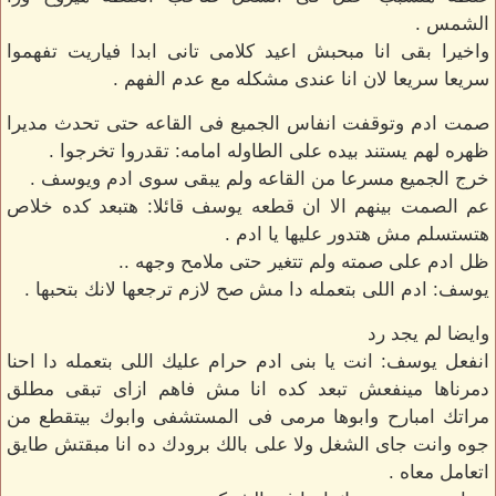
الشمس .
واخيرا بقى انا مبحبش اعيد كلامى تانى ابدا فياريت تفهموا
سريعا سريعا لان انا عندى مشكله مع عدم الفهم .
صمت ادم وتوقفت انفاس الجميع فى القاعه حتى تحدث مديرا
ظهره لهم يستند بيده على الطاوله امامه: تقدروا تخرجوا .
خرج الجميع مسرعا من القاعه ولم يبقى سوى ادم ويوسف .
عم الصمت بينهم الا ان قطعه يوسف قائلا: هتبعد كده خلاص
هتستسلم مش هتدور عليها يا ادم .
ظل ادم على صمته ولم تتغير حتى ملامح وجهه ..
يوسف: ادم اللى بتعمله دا مش صح لازم ترجعها لانك بتحبها .
وايضا لم يجد رد
انفعل يوسف: انت يا بنى ادم حرام عليك اللى بتعمله دا احنا
دمرناها مينفعش تبعد كده انا مش فاهم ازاى تبقى مطلق
مراتك امبارح وابوها مرمى فى المستشفى وابوك بيتقطع من
جوه وانت جاى الشغل ولا على بالك برودك ده انا مبقتش طايق
اتعامل معاه .