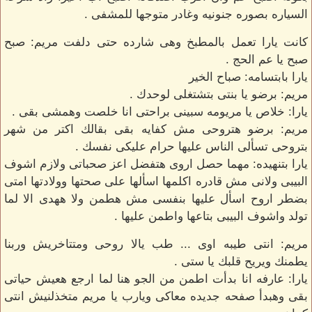
السياره بصوره جنونيه وغادر متوجها للمشفى .
كانت يارا تعمل بالمطبخ وهى شارده حتى دلفت مريم: صبح
صبح يا عم الحج .
يارا بابتسامه: صباح الخير
مريم: برضو يا بنتى بتشتغلى لوحدك .
يارا: خلاص يا مريومه سبينى براحتى انا خلصت وهمشى بقى .
مريم: برضو هتروحى مش كفايه بقى بقالك اكتر من شهر
بتروحى تسألى الناس عليها حرام عليكى نفسك .
يارا بتنهيده: مهما حصل اروى هتفضل اعز صحباتى ولازم اشوف
البيبى ولانى مش قادره اكلمها اسألها على صحتها وولادتها امتى
بضطر اروح اسأل عليها بنفسى مش هطمن ولا ههدى الا لما
تولد واشوف البيبى بتاعها واطمن عليها .
مريم: انتى طيبه اوى ... طب يالا روحى ومتتاخريش وربنا
يطمنك ويريح قلبك يا ستى .
يارا: عارفه انا بدأت اطمن من الجو هنا لما ارجع هعيش حياتى
بقى وهبدأ صفحه جديده معاكى ويارب يا مريم متخذلنيش انتى