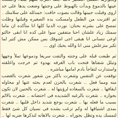
عينها بالدموع وبدأت بالهبوط على وجنتها وضعت يدها على خد
اروى وقبلت جبينها وقالت بصوت خافت: حمدلله على سلامتك .
ثم اقتربت من الطفل وامسكت يده الصغيره وقبلتها وظلت
تمسح على بشرته بحنان: نورت الدنيا كلها انا متأكده ان ماما
سمتك زياد علشان احنا متفقين سوا على كده انا ابقى خالتو
اوعى تنسانى انا هبقى اجى اشوفك بس ممكن مش كتير لما
تكبر متزعلش منى انا والله بحبك اوى ...
ثم طبعت قبله على وجنته والتفت سريعا ودموعها تملأ وجهها
وتبلل شفتاها فتحت باب الغرفه بهدوء ثم خرجت واغلقته
واستدارت لتفاجأ بادم امامها مباشره .
توقفت عن التنفس وشعرت باكثر من شعور شعرت بالغضب
منه ومما فعل .. شعرت بالحزن لعدم بحثه عنها او محاوله
ايقافها .. شعرت بالسعاده لرؤيتها له .. شعرت بالحنين لان تكون
بجواره .. شعرت بالرغبه الشديده فى احتضانه .. شعرت بالالم
بسبب ما فعله بها .. شعرت بوجع شديد داخل قلبها .. شعرت
بمدى اشتياقها له وكم ترغب بشده فى نسيان كل شئ فقط
لتمسك يده وتظل بجوراه .. شعرت بالاهانه لتذكرها ضربه لها ..