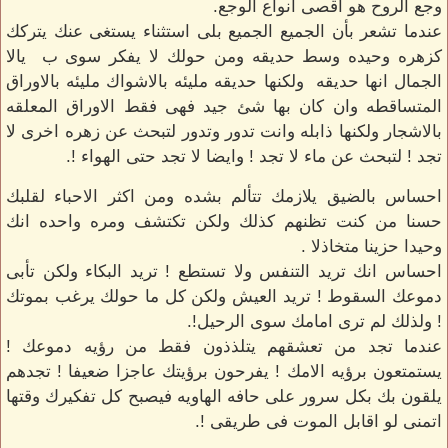
وجع الروح هو اقصى انواع الوجع.
عندما تشعر بأن الجميع الجميع بلى استثناء يستغى عنك يتركك
كزهره وحيده وسط حديقه ومن حولك لا يفكر سوى ب يالا
الجمال انها حديقه ولكنها حديقه مليئه بالاشواك مليئه بالاوراق
المتساقطه وان كان بها شئ جيد فهى فقط الاوراق المعلقه
بالاشجار ولكنها ذابله وانت تدور وتدور لتبحث عن زهره اخرى لا
تجد ! لتبحث عن ماء لا تجد ! وايضا لا تجد حتى الهواء !.
احساس بالضيق يلازمك تتألم بشده ومن اكثر الاحباء لقلبك
حسنا من كنت تظنهم كذلك ولكن تكتشف ومره واحده انك
وحيدا حزينا متخاذلا .
احساس انك تريد التنفس ولا تستطع ! تريد البكاء ولكن تأبى
دموعك السقوط ! تريد العيش ولكن كل ما حولك يرغب بموتك
! ولذلك لم ترى امامك سوى الرحيل!.
عندما تجد من تعشقهم يتلذذون فقط من رؤيه دموعك !
يستمتعون برؤيه الامك ! يفرحون برؤيتك عاجزا ضعيفا ! تجدهم
يلقون بك بكل سرور على حافه الهاويه فيصبح كل تفكيرك وقتها
اتمنى لو اقابل الموت فى طريقى !.