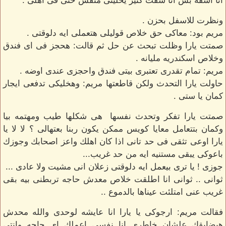
انا اسفه بس انا شفت كتير يخلينى مثقش حتى فى اهلى .
ونظرت للاسفل بحزن .
مريم بود: معاكى حق خلاص قوليلى هتعملى ايه دلوقتى .
صمتت يارا وظلت تبحث عن حل ثم قالت: هحجز فى اى فندق
وخلاص اسكندريه مليانه .
مريم: تمام تقدرى تعتبرى بيتى فندق واحجزى عندى اوضه .
حاولت يارا التحدث ولكن قاطعتها مريم: وهخليكى تدفعى ايجار
كمان يا ستى .
صمتت يارا تفكر وتحدث نفسها هى شكلها طيب ومهتمه بيا
وكمان بتتعامل معايا كويس ممكن يكون ربنا بعتهالى ؟ لا لا يا
يارا اوعى تثقى فى حد تانى اذا كان اهلك واعز اصحابك وجوزك
باعوكى يبقى مستنيه ايه من حد غريب...
جوزى ! يا ترى بيعمل ايه دلوقتى زعلان انى مشيت ولا عادى ...
ثوانى .. ثوانى انا اطلقت خلاص معدش حاجه تربطنى بيه بقى
غريب عنى امتلئت عيناها بالدموع ..
فقالت مريم: ارجوكى يا يارا انا عايشه لوحدى والله محدش
هيضايقك علشان خاطرى انا نفسى اعملك اى حاجه وانتى