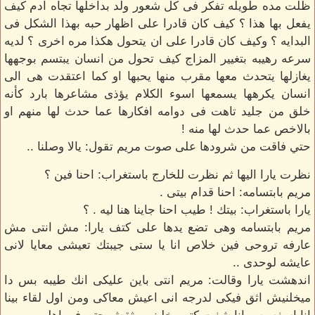
ظلت مده طويله تفكر فى كل شعور ولد بداخلها تجاه ادم كيف
يفعل بها هذا ؟ كيف كان قادرا على اظهار حبه بهذا الشكل فى
البدايه ؟ وكيف كان قادرا على ان يتحول هكذا مره اخرى ؟ لديه
سرعه رهيبه بتغيير المزاج كيف تحول من انسان يبتسم بوجهها
يغازلها يتحدث معها مقرب منها يحبها او كما اعتقدت هى الى
انسان يكرهها يسمعها اسوء الكلام يؤذى مشاعرها بارد كأنه
خلق من جليد تاهت فى دوامه افكارها عما حدث لها منهم او
بالاخص عما حدث لها منه !
حتي فاقت من شرودها على صوت مريم تقول: يالا وصلنا ..
نظرت يارا اليها ثم نظرت للخارج باستغراب: احنا فين ؟
مريم بابتسامه: احنا قدام بيتى .
يارا باستغراب: بيتك ! طيب احنا جاينا هنا ليه . ؟
مريم بابتسامه وهى تضع يدها على كتف يارا: مش انتى مش
عارفه تروحى فين خلاص انا يا ستى جيبتك تعيشى معايا لانى
عايشه لوحدى ..
اندهشت يارا وقالت: مريم انتى باين عليكى انك طيبه بس دا
ميخلنيش اثق فيكى لدرجه انى اعيش معاكى ومن اول لقاء بينا