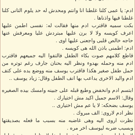
ادم: يا عمى كلنا غلطنا انا وانتم ومحدش له حد يلوم التانى كلنا
غلطنا فيها واذناها .
بكت سميه فاقترب ادم منها فقالت له: نفسى اطمن عليها
اعرف كويسه ولا لا برن عليها مبتردش عليا ومعرفش عنها
حاجه خالص قلبى واجعنى عليها اوى .
ادم: اطمنى باذن الله هى كويسه .
قاطع كلامهم صوت بكاء الطفل فالتفوا اليه جميعهم فاقترب
ادم منه وحمله بهدوء ونظر اليه بحنان جارف رغم توتره من
حمل طفل صغير هكذا فاقترب يوسف منه ووضع يده على كتف
ادم واليد الاخرى يداعب بها انف الطفل وقال: زياد يوسف ..
ابتسم ادم وانخفض وطبع قبله على جبينه وامسك بيده الصغيره
وقال: الاسم جميل اكيد مش اختيارك .
يوسف بضحكه: لا يا عم مش اختيارى ..
نظر ادم لاروى: الف مبروك .
نظرت اروى اليه وهى غاضبه منه بسبب ما فعله بصديقتها
وبسبب ضربه ليوسف اخر مره .