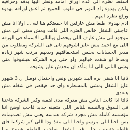
اسقط نظره الى عده اوراق امامه ونظر اليها بدقه وحرافيه
ولكن بهدوء زاد التوتر فى قلوب الجميع ثم اغلق اوراقه بهدوء
ورفع نظره اليهم .
ادم بهدوء: طبعا مش عارفين انا جمعتكم هنا ليه ... اولا انا مش
عاجبنى الشغل خالص الفتره اللى فاتت ومش معنى انى مش
موجود انى مش عارف اللى بيحصل وبالتالى الاسماء فى الورقه
اللى مع احمد مش عايز اشوفهم تانى فى الشركه ومطلوب من
مدير الحسابات يخلص استحقاقتهم ويديهم مرتب شهر زياده
وبعدها لو شفت خيالهم ولو حتى بره الشركه هيشوفوا منى
وشى التانى اللى انا متأكد ان محدش عايز يشوفه .
ثانيا انا هبقى بره البلد شهرين ونص واحتمال توصل ل 3 شهور
عايز الشغل يمشى بالمسطره واى حد هيقصر فى شغله مش
هتعدى .
ثالثا اذا كانت الناس مش مدركه مدى اهميه وكبر الشركه بتاعتنا
فى السوق وبالنسبه للناس اللى متعينه جديد فاحب اوضح اننا
مؤسسه كامله مش مجرد شركه هندسه يعنى مش تصميمات
بس احنا اللى بنرسم واحنا اللى بنفذ ودا اللى كبر شركتنا فاى
غلطه هتسبب خلل فى الشغل صاحب الغلطه هيروح ورا