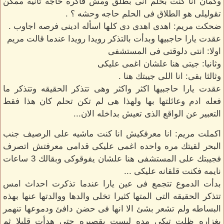
وكمان انا كنت بحلم انى بطلق ومش فاكره حاجه تانيه ممكن
تقوليلى هو الطلاق فى الحلم حاجه وحشه ؟ .
ضحكت مريم: اهدى اهدى دى كلها اسأله ادينى فرصه اجاوب .
عقدت يارا حاجبيها وبدأت بالتذكر رويدا رويدا عندما قالت مريم
اولا: انتى دلوقتى فى المستشفى
وثانيا: جيتى هنا علشان اغمى عليكى
وثالثا بقى: انا اللى جيبتك هنا .
عقدت يارا حاجبيها اكثر واكثر وهى تتذكر الحقيقه وتتذكر ما
فعله ادم وعائلتها بها ولهذا هى لم تكن تحلم كان هذا فقط
التعبير عن الواقع الذى تعيش بداخله الان...
اكملت مريم: انا معرفكيش انا كنت ماشيه على الرصيف جنب
البحر لقيتك مره واحده اغمى عليكى قدامى معرفتش اتصرف
فجيبتك على المستشفى هنا علشان يفوقوكى وبقالك 3 ساعات
نايمه فكنت قلقانه عليكى ...
بدأت الدموع تتجمع فى عين يارا عندما تذكرت احداث امس
تتذكر الحقيقه التى المتها كثيرا تخلى والدها ووالدتها عنها بهذه
البساطه ولم تشعر بشئ الا انها فى حضن دافئ ودموعها تنهمر
بغزاره ظلت تبكى مده ليست بقصيره حتى هدأت قليلا ثم