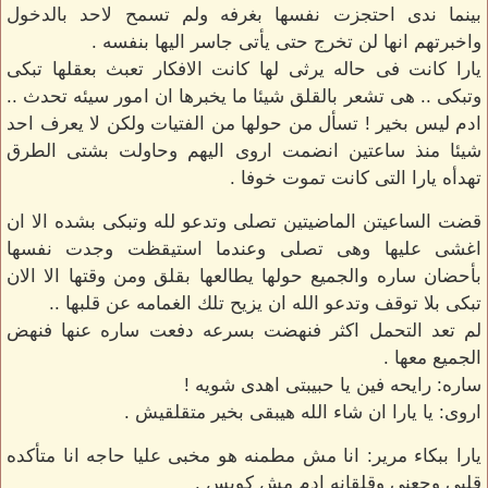
بينما ندى احتجزت نفسها بغرفه ولم تسمح لاحد بالدخول
واخبرتهم انها لن تخرج حتى يأتى جاسر اليها بنفسه .
يارا كانت فى حاله يرثى لها كانت الافكار تعبث بعقلها تبكى
وتبكى .. هى تشعر بالقلق شيئا ما يخبرها ان امور سيئه تحدث ..
ادم ليس بخير ! تسأل من حولها من الفتيات ولكن لا يعرف احد
شيئا منذ ساعتين انضمت اروى اليهم وحاولت بشتى الطرق
تهدأه يارا التى كانت تموت خوفا .
قضت الساعيتن الماضيتين تصلى وتدعو لله وتبكى بشده الا ان
اغشى عليها وهى تصلى وعندما استيقظت وجدت نفسها
بأحضان ساره والجميع حولها يطالعها بقلق ومن وقتها الا الان
تبكى بلا توقف وتدعو الله ان يزيح تلك الغمامه عن قلبها ..
لم تعد التحمل اكثر فنهضت بسرعه دفعت ساره عنها فنهض
الجميع معها .
ساره: رايحه فين يا حبيبتى اهدى شويه !
اروى: يا يارا ان شاء الله هيبقى بخير متقلقيش .
يارا ببكاء مرير: انا مش مطمنه هو مخبى عليا حاجه انا متأكده
قلبى وجعنى وقلقانه ادم مش كويس .