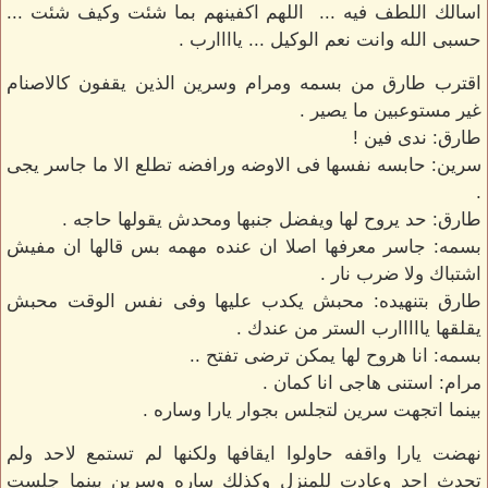
اسالك اللطف فيه ... اللهم اكفينهم بما شئت وكيف شئت ...
حسبى الله وانت نعم الوكيل ... ياااارب .
اقترب طارق من بسمه ومرام وسرين الذين يقفون كالاصنام
غير مستوعبين ما يصير .
طارق: ندى فين !
سرين: حابسه نفسها فى الاوضه ورافضه تطلع الا ما جاسر يجى
.
طارق: حد يروح لها ويفضل جنبها ومحدش يقولها حاجه .
بسمه: جاسر معرفها اصلا ان عنده مهمه بس قالها ان مفيش
اشتباك ولا ضرب نار .
طارق بتنهيده: محبش يكدب عليها وفى نفس الوقت محبش
يقلقها يااااارب الستر من عندك .
بسمه: انا هروح لها يمكن ترضى تفتح ..
مرام: استنى هاجى انا كمان .
بينما اتجهت سرين لتجلس بجوار يارا وساره .
نهضت يارا واقفه حاولوا ايقافها ولكنها لم تستمع لاحد ولم
تحدث احد وعادت للمنزل وكذلك ساره وسرين بينما جلست