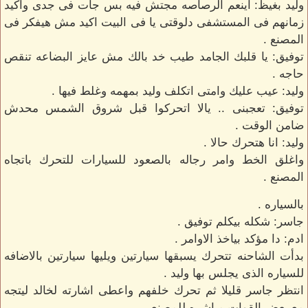
وليد بغيظ: اينعم الرصاصه مجتش فيه بس جات فى جدى واكيد
زمانهم فى المستشفى دلوقتى يا فى البيت اكيد مش هيفكر فى
المصنع .
توفيق: يا قلبك الجامد طيب خد بالك مش عايز البضاعه تنقص
حاجه .
وليد: عيب عليك وامتى اتكلف وليد بمهمه وغلط فيها .
توفيق: تعجبنى .. يالا اتحركوا قبل شروق الشمس محدش
ضامن الوقت .
وليد: انا هتحرك حالا .
واغلق الخط وامر رجاله بالصعود للسيارات للتحرك باتجاه
المصنع .
بالسياره .
جاسر: شكله بيكلم توفيق .
ادم: دا مؤكد بياخذ الاوامر .
بدأت الشاحنه تتحرك يسبقها سيارتين ويليها سيارتين بالاضافه
للسياره الذى يجلس بها وليد .
انتظر جاسر قليلا ثم تحرك خلفهم واعطى اشارته لخالد ليتجه
مع بعض القوات مباشره للمصنع .