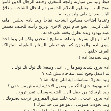
هبط وليد من سيارته واتجه للمخزن وخلفه الرجال الذين قاموا
بفتح الباب ليقابلهم الظلام الدامس تم ادخال الشاحنه واغلاق
الباب بعد ان دلف وليد ورجاله .
وعندما اضاءت مصابيح الشاحنه تفاجأ وليد بادم يجلس امامه
على كرسى يضع قدم فوق الاخرى ويريح رأسه للخلف مغمض
عينه بهدوء ويده تطرق بخفه على قدمه .
قام الرجال بسرعه باضاءه مصابيح المخزن ولكن لم يروا احدا
سوى ادم والمخزن كما هو تغطى الستائر الطويله المتهالكه
الغرف خلفها .
وليد بصدمه: ادم !
ادم ببرود شديد وهو ما زال على وضعه: تك توك تك توك .
ثم اعتدل وفتح عينه: مفاجأه مش كده ؟
وليد محاولا التماسك: ايه اللى جابك هنا ؟
ادم بهدوء: جاى اتأكد من وصول الاحذيه ايه مش من حقى ؟
وليد بارتباك: من حقك ااه .. الشحنه وصلت تقدر تروح .
ادم ببرود: عيب ... عيب عليك مش المفروض ترحب بضيوفك .
وليد بخوف: ضيوفى ... هو هو فى حد غيرك !
ادم بهدوء مخيف همس: هو انا مش كفايه ولا ايه ؟