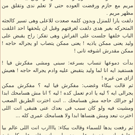
مريم مع حازم ورفضت العوده حتى لا تعلم ندى وتقلق من
مظهر مريم .
دلفت يارا للمنزل وبدون كلمه صعدت للاعلى وهى تسير كالجثه
المتحركه بغير هدى دلفت لغرفتهم وقبل ان يلحقها احد اغلقت
الباب خلفها جلست على الفراش وهى تفكر: راح يقبض على
وليد يعنى ممكن ياذيه ! يعنى ممكن يتصاب او يجراله حاجه !
ممكن مقدرش اشوفه تانى !
بدأت دموعها تنساب بسرعه: سبنى ومشى مفكرش فيا !
هستفيد ايه انا لما وليد يتقبض عليه وادم يجراله حاجه ! هعيش
ازاى من غيره !
ثم قالت ببكاء وغضب: مفكرش فيا ليه ؟ مفكرش ممكن
يجرالى ايه ؟ ليه يا ادم تعمل كده ! ليه ؟ انا مش هسامحك ابدا
لو جرالك حاجه مش هسامحك .. انت اخترت الطريق الصعب
ومشيت فيه ولو كان سبب فى بعدك عنى هتبقى انت اللى
اخترت تبعد ومش هنساها ابدا ولا هسامحك عمرى كله ...
ثم رفعت يدها للسماء وقالت ببكاء: ياااارب انت اللى عالم بيا