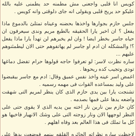
كويس انا قلبى واجعنى مش مطمنه حد يطمنى عليه بالله
عليكو حد يريح قلبى ويقولى انه جاى دلوقتى وانه كويس .
جلس حازم بجوارها واخذها بحضنه وعيناه تمتلئ بالدموع ماذا
يفعل ؟ ان اخبر يارا الحقيقه بالطبع مريم وندى سيعرفون ان
حياه جاسر بخطر ايضا ! وان لم يخبرهم لن تهدأ يارا ماذا يفعل
؟! والمشكله ان ادم او جاسر لم يهاتفوهم حتى الان ليطمئنوهم
عليهم ...
ساره نظرت لاسر: لو تعرفوا حاجه قولوها حرام تفضل دماغها
تودى وتجيب كده ريحوها .
اغمض اسر عينه واخذ نفس عميق وقال: ادم مع جاسر بيقبضوا
على وليد بمساعده القوات فى مهمه رسميه .
تشنجت يارا بين يدى حازم الذى كان ينظر لمريم التى شهقت
واضعه يدها على فمها بصدمه .
كان حازم بين نارين نار اخته بين يديه الذى لا يقوى حتى على
النظر لوجهها الان ونار زوجته التى على وشك الانهيار فاخيها هو
كل ما تملك فى هذا العالم بعد وفاه اهلهم .
لاحظت ساره نظراته الحائره القلقه بينهم فوضعت يدها على