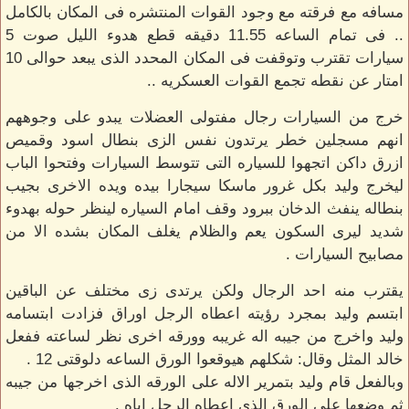
مسافه مع فرقته مع وجود القوات المنتشره فى المكان بالكامل
.. فى تمام الساعه 11.55 دقيقه قطع هدوء الليل صوت 5
سيارات تقترب وتوقفت فى المكان المحدد الذى يبعد حوالى 10
امتار عن نقطه تجمع القوات العسكريه ..
خرج من السيارات رجال مفتولى العضلات يبدو على وجوههم
انهم مسجلين خطر يرتدون نفس الزى بنطال اسود وقميص
ازرق داكن اتجهوا للسياره التى تتوسط السيارات وفتحوا الباب
ليخرج وليد بكل غرور ماسكا سيجارا بيده ويده الاخرى بجيب
بنطاله ينفث الدخان ببرود وقف امام السياره لينظر حوله بهدوء
شديد ليرى السكون يعم والظلام يغلف المكان بشده الا من
مصابيح السيارات .
يقترب منه احد الرجال ولكن يرتدى زى مختلف عن الباقين
ابتسم وليد بمجرد رؤيته اعطاه الرجل اوراق فزادت ابتسامه
وليد واخرج من جيبه اله غريبه وورقه اخرى نظر لساعته ففعل
خالد المثل وقال: شكلهم هيوقعوا الورق الساعه دلوقتى 12 .
وبالفعل قام وليد بتمرير الاله على الورقه الذى اخرجها من جيبه
ثم وضعها على الورق الذى اعطاه الرجل اياه .