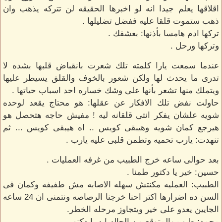
اقلاقها يعلم جيدا انه لو اخبرها الحقيقه لن تتركه يذهب وان
ذهب ستموت قلقا عليه ففضل تضليلها .
تركها ادم هامسا بأذنها: بعشقك .
وتركها ورحل .
عندما سمعت يارا كلمته تلك شعرت بانقباض قلبها بشده لا
تدرى ما يحدث لها ولكن شعور بالخوف والقلق يسيطر عليها
ويتملك منها تشعر بأنها على وشك خساره احد اسباب حياتها .
حاولت نفض تلك الافكار عن عقلها: هو محتاج يقعد لوحده
شويه علشان يفكر انتى قلقانه ليه ! مفيش حاجه هتحصل هو
هيرجع كمان شويه وهيبقى كويس .. اه هيبقى كويس ... ثم
تنهدت: يارب تحميه وتطمن قلبى عليه يارب .
بعد حوالى ساعه خرج الطبيب من غرفه العمليات .
حسين: خير يا دكتور طمنا .
الطبيب: العمليه مكنتش سهله الاصابه مش طفيفه وكمان فى
السن ده اضرارها اكتر احنا خرجنا الرصاصه ونتمنى ان 24 ساعه
الجايين يعدو على خير ويتجاوز مرحله الخطر.
محمد: طيب والمتوقع من الحاله ايه يا دكتور .