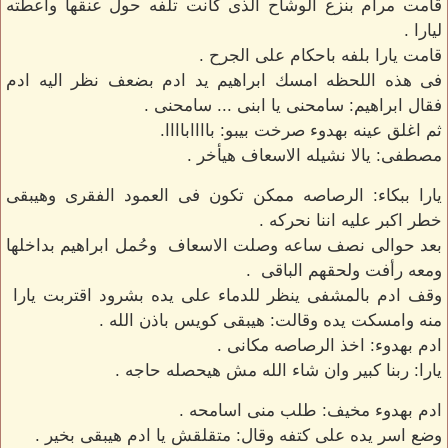
قامت مرام بنزع الوشاح الذى كانت تلفه حول عنقها واعطته
ليارا .
قامت يارا بلفه باحكام على الجرح .
فى هذه اللحظه امسك ابراهيم يد ادم بضعف نظر اليه ادم
فقال ابراهيم: سامحنى يا ابنى ... سامحنى .
ثم اغلق عينه بهدوء صرخت بيبو: بااااباااا.
مصطفى: يالا نشيله الاسعاف هيأخر .
يارا ببكاء: الرصاصه ممكن تكون فى العمود الفقرى وهيبقى
خطر اكبر عليه اننا نحركه .
بعد حوالى نصف ساعه وصلت الاسعاف وحُمل ابراهيم بداخلها
ومعه رأفت ولحقهم الباقى .
وقف ادم بالمشفى ينظر للدماء على يده بشرود اقتربت يارا
منه وامسكت يده وقالت: هيبقى كويس باذن الله .
ادم بهدوء: اخذ الرصاصه مكانى .
يارا: ربنا كبير وان شاء الله مش هيحصله حاجه .
ادم بهدوء مخيف: طلب منى اسامحه .
وضع اسر يده على كتفه وقال: متقلقش يا ادم هيبقى بخير .