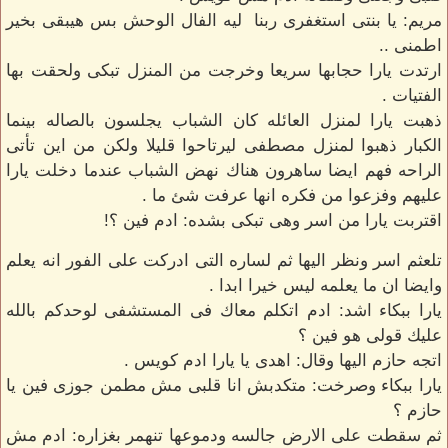
مريم: يا بنتى استغفرى ربنا ليه الفال الوحش بس هيبقى بخير
اطمنى ..
ارتدت يارا حجابها سريعا وخرجت من المنزل تبكى ولحقت بها
الفتيات .
ذهبت يارا لمنزل العائله كان الشباب يجلسون بالصاله بينما
الكبار ذهبوا لمنزل مصطفى ليرتاحوا قليلا ولكن من اين تأتى
الراحه فهم ايضا ساهرون هناك نهض الشباب عندما دخلت يارا
عليهم وفزعوا من فكره انها عرفت شئ ما .
اقتربت يارا من اسر وهى تبكى بشده: ادم فين ؟!
تلعثم اسر ونظر اليها ثم لساره التى ادركت على الفور انه يعلم
وايضا ان ما يعلمه ليس خيرا ابدا .
يارا ببكاء اشد: ادم اتكلم معاك فى المستشفى لوحدكم بالله
عليك قولى هو فين ؟
اتجه حازم اليها وقال: اهدى يا يارا ادم كويس .
يارا ببكاء وصرخت: متكدبش انا قلبى مش مطمن جوزى فين يا
حازم ؟
ثم سقطت على الارض جالسه ودموعها تنهمر بغزاره: ادم مش