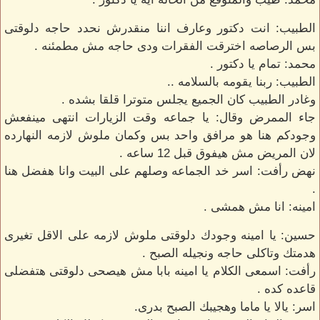
الطبيب: انت دكتور وعارف اننا منقدرش نحدد حاجه دلوقتى
بس الرصاصه اخترقت الفقرات ودى حاجه مش مطمئنه .
محمد: تمام يا دكتور .
الطبيب: ربنا يقومه بالسلامه ..
وغادر الطبيب كان الجميع يجلس متوترا قلقا بشده .
جاء الممرض وقال: يا جماعه وقت الزيارات انتهى مينفعش
وجودكم هنا هو مرافق واحد بس وكمان ملوش لازمه النهارده
لان المريض مش هيفوق قبل 12 ساعه .
نهض رأفت: اسر خد الجماعه وصلهم على البيت وانا هفضل هنا
.
امينه: انا مش همشى .
حسين: يا امينه وجودك دلوقتى ملوش لازمه على الاقل تغيرى
هدمتك وتاكلى حاجه ونجيله الصبح .
رأفت: اسمعى الكلام يا امينه بابا مش هيصحى دلوقتى هتفضلى
قاعده كده .
اسر: يالا يا ماما وهجيبك الصبح بدرى.