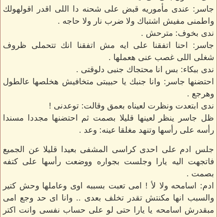
جاسر: عندى مأموريه قبض على شحنه دا اللى اقدر اقولهولك
واطمنى مفيش اشتباك ولا ضرب نار ولا حاجه .
ندى بخوف: مترحش .
جاسر: احنا اتفقنا على ايه مش اتفقنا انك تتحملى ظروف
شغلى اللى غصب عنى هعملها .
ندى ببكاء: بس انا محتجاك جنبى دلوقتى .
احتضنها جاسر: وانا جنبك يا حبيبتى متخافيش هخلصها عالطول
وهرجع .
ندى ابتعدت ونظرت لعيناه بعمق وقالت: توعدنى !
ظل جاسر ينظر لعينها قليلا بصمت ثم احتضنها مجددا مسندا
رأسه على رأسها وتنهد مغلقا عينه: وعد .
جلس ادم على احدى كراسى المشفى بعيدا قليلا عن الجميع
فاتجهت اليه يارا وجلست بجواره ووضعت رأسها على كتفه
بصمت .
ادم: اسامحه ولا لأ ! امى تعبت بسببه اوى وعاملها وحش كتير
والسبب انها مكنتش تقدر تخلف بعدى .. وانا اى حد وجع امى
مبقدرش اسامحه يا يارا حتى لو على حساب نفسى وانت اكتر