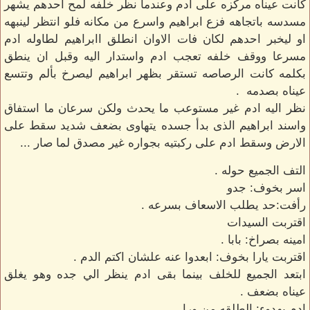
كانت عيناه مركزه على ادم وعندما نظر خلفه لمح احدهم يشهر
مسدسه باتجاهه فزع ابراهيم واسرع من مكانه فلو انتظر لينبهه
او ليخبر احدهم لكان فات الاوان انطلق اابراهيم لطاوله ادم
مسرعا ووقف خلفه تعجب ادم واستدار اليه وقبل ان ينطق
بكلمه كانت الرصاصه تستقر بظهر ابراهيم ليصرخ بألم وتتسع
عيناه بصدمه .
نظر اليه ادم غير مستوعب ما يحدث ولكن سرعان ما استفاق
واسند ابراهيم الذى بدأ جسده يتهاوى بضعف شديد سقط على
الارض وسقط ادم على ركبتيه بجواره غير مصدق لما صار ...
التف الجميع حوله .
اسر بخوف: جدو
رأفت:حد يطلب الاسعاف بسرعه .
اقتربت السيدات
امينه بصراخ: بابا .
اقتربت يارا بخوف: ابعدوا عنه علشان اكتم الدم .
ابتعد الجميع للخلف بينما بقى ادم ينظر الي جده وهو يغلق
عيناه بضعف .
ادم بهدوء: الطلقه من ورا .