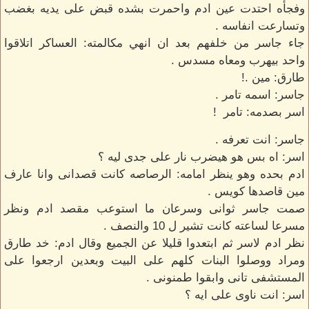
وفجأه احتدت عين ادم واحمرت بشده قبض على يديه بغضب
وتسارعت انفاسه .
جاء جاسر من خلفهم بعد ان انهي مكالمته: العساكر اتلاقوا
واحد بيهرب ومعاه مسدس .
طارق: مين .!
جاسر: اسمه تامر .
اسر بصدمه: تامر !
جاسر: انت تعرفه .
اسر: اه بس هو هيضرب نار على جدى ليه ؟
ادم بحده وهو ينظر امامه: الرصاصه كانت قصدانى وانا عارف
مين قاصدها كويس .
صمت جاسر ثوانى وسرعان ما استوعب مقصد ادم ونظر
مسرعا لساعته كانت تشير ل 10 والنصف .
نظر ادم لاسر ثم ابتعدوا قليلا عن الجميع وقال ادم: خد طارق
ومراد ووصلوا البنات كلهم على البيت وبعدين ارجعوا على
المستشفى تانى وابقوا طمنونى .
اسر: انت ناوى على ايه ؟