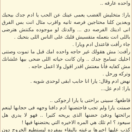
واحده عارفه ..
يارا: متخليش الغضب يعمى عينك عن الحب يا ادم جدك بيحبك
وبعدين كلنا محتاجين فرصه تانيه واقرب مثال انت بس الفرق
انى اديتك الفرصه دى ... والدتك لو موجوده مكنتش هترضى
باللى انت بتعمله متقسيش قلبك على الناس اللى بتحبك .
جاء رأفت فاعتدل ادم ويارا .
رأفت: مش هقولك غير حاجه واحده امك قبل ما تموت وصتنى
اخليك تسامح جدك .. وان كانت حياته اللى ضحى بيها علشانك
مش كفايه فأنا معنتش اقدر اقول ولا اعمل حاجه .
وتركه ورحل .
نهض ادم وقال: يارا انا حابب ابقى لوحدى شويه .
يارا: ادم عل...
قاطعها: سبينى براحتى يا يارا ارجوكى ..
صمتت يارا ولم تجب فاحتضنها ادم دافنا وجهه فى حجابها لينعم
برائحتها ودفئ حضنها الذى يريحه كثيرا .. فهو لا يدري هل
سيعود ؟ ام تلك هي المره الاخيره التي يحتضنها فيها !
كذب عليها اخبرها برغبته بالبقاء بمفرده ليستطيع الخروج دون