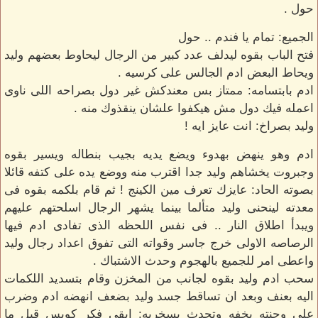
حول .
الجميع: تمام يا فندم .. حول
فتح الباب بقوه ليدلف عدد كبير من الرجال ليحاوط بعضهم وليد
ويحاط البعض ادم الجالس على كرسيه .
ادم بابتسامه: ممتاز بس معندكش غير دول بصراحه اللى ناوى
اعمله فيك دول مش هيكفوا علشان ينقذوك منه .
وليد بصراخ: انت عايز ايه !
ادم وهو ينهض بهدوء ويضع يديه بجيب بنطاله ويسير بقوه
وجبروت يخشاهم وليد جدا اقترب منه ووضع يده على كتفه قائلا
بصوته الحاد: عايزك تعرف مين الكينج ! ثم قام بلكمه بقوه فى
معدته لينحنى وليد متألما بينما يشهر الرجال اسلحتهم عليهم
ويبدأ اطلاق النار .. فى نفس اللحظه الذى تفادى ادم فيها
الرصاصه الاولى خرج جاسر وقواته التى تفوق اعداد رجال وليد
واعطى امر للجميع بالهجوم وحدث الاشتباك .
سحب ادم وليد بقوه لجانب من المخزن وقام بتسديد اللكمات
اليه بعنف وبعد ان تساقط جسد وليد بضعف انهضه ادم وضرب
على وجنته بخفه وتحدث بسخريه: ابقى فكر كويس قبل ما