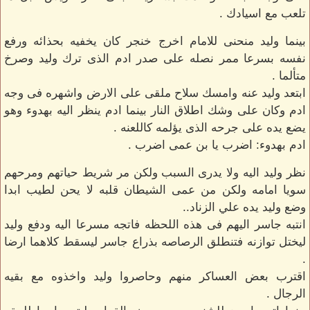
تلعب مع اسيادك .
بينما وليد منحنى للامام اخرج خنجر كان يخفيه بحذائه ورفع
نفسه بسرعا ممر نصله على صدر ادم الذى ترك وليد وصرخ
متألما .
ابتعد وليد عنه وامسك سلاح ملقى على الارض واشهره فى وجه
ادم وكان على وشك اطلاق النار بينما ادم ينظر اليه بهدوء وهو
يضع يده على جرحه الذى يؤلمه كاللعنه .
ادم بهدوء: اضرب يا بن عمى اضرب .
نظر وليد اليه ولا يدرى السبب ولكن مر شريط حياتهم ومرحهم
سويا امامه ولكن من عمى الشيطان قلبه لا يحن لطيب ابدا
وضع وليد يده علي الزناد..
انتبه جاسر اليهم فى هذه اللحظه فاتجه مسرعا اليه ودفع وليد
ليختل توازنه فتنطلق الرصاصه بذراع جاسر ليسقط كلاهما ارضا
.
اقترب بعض العساكر منهم وحاصروا وليد واخذوه مع بقيه
الرجال .