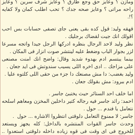
ومازن ؟ وعايز حق وجع طارق ؟ وعايز شرف سرين ؟ وعايز
راحه مراتى ؟ وعايز صحه جدك ؟ تحب اطلب كمان ولا كفايه
؟!.
قهقه وليد: قول كده بقى يعنى جاى تصفى حسابات بس احب
اقولك انك جيت لقضاك برجليك .
نظر وليد لاحد الرجال بنظره ادركها الرجل جيدا واتجه مسرعا
لزر بجوار الباب وضغط عليه لينتشر صوت انزار فى المكان .
بينما يبتسم ادم بهدوء شديد وقال: واضح انك امنت مصنعى
على مزاجك .. ادى اخره اللى يسيب سندوتش فى ايد جعان .
وليد بغضب: دا مش مصنعك دا جزء من حقى اللى كلتوه عليا .
ادم ببرود: مش بقولك جعان .
اما خلف احد الستائر حيث يختبئ جاسر .
احمد: رائد جاسر فيه رجاله كتير داخلين المخزن ومعاهم اسلحه
نتعامل يا فندم ... حول .
جاسر: لا ممنوع التعامل دلوقتى انتظروا الاشاره ... حول .
وحدث جاسر القوات المنتشره بالداخل: كله يجهز ويستعد
للخروج فى اى وقت فى قوه زياده داخله دلوقتى استعدوا ..