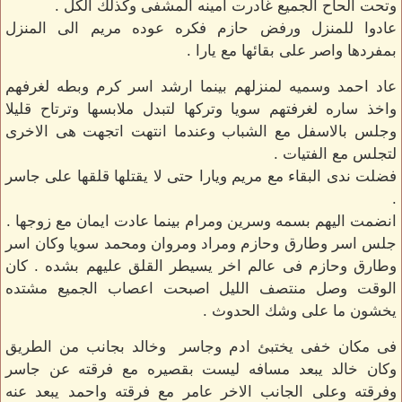
وتحت الحاح الجميع غادرت امينه المشفى وكذلك الكل .
عادوا للمنزل ورفض حازم فكره عوده مريم الى المنزل
بمفردها واصر على بقائها مع يارا .
عاد احمد وسميه لمنزلهم بينما ارشد اسر كرم وبطه لغرفهم
واخذ ساره لغرفتهم سويا وتركها لتبدل ملابسها وترتاح قليلا
وجلس بالاسفل مع الشباب وعندما انتهت اتجهت هى الاخرى
لتجلس مع الفتيات .
فضلت ندى البقاء مع مريم ويارا حتى لا يقتلها قلقها على جاسر
.
انضمت اليهم بسمه وسرين ومرام بينما عادت ايمان مع زوجها .
جلس اسر وطارق وحازم ومراد ومروان ومحمد سويا وكان اسر
وطارق وحازم فى عالم اخر يسيطر القلق عليهم بشده . كان
الوقت وصل منتصف الليل اصبحت اعصاب الجميع مشتده
يخشون ما على وشك الحدوث .
فى مكان خفى يختبئ ادم وجاسر وخالد بجانب من الطريق
وكان خالد يبعد مسافه ليست بقصيره مع فرقته عن جاسر
وفرقته وعلى الجانب الاخر عامر مع فرقته واحمد يبعد عنه