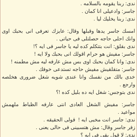
ندى: ربنا يقومه بالسلامه .
جاسر: وادعيلى انا كمان .
ندى: ربنا يخليك ليا .
امسك جاسر يدها وقبلها وقال: عايزك تعرفى انى بحبك اوى
وانك احلى حاجه حصلتلى فى حياتى .
ندى بقلق: انت بتتكلم كده ليه يا جاسر فى ايه ؟!
جاسر: مفيش هو حرام اقولك انى بحبك ولا ايه !
ندى: وانا كمان بحبك اوى بس مش عارفه ليه مش مطمنه !
جاسر: متقلقيش مفيش حاجه تستدعى خوفك .
خدى بالك من نفسك وانا عندى شويه شغل ضرورى هخلصه
وارجع .
ندى بتوجس: شغل ايه ده بليل كده !؟
جاسر: مفيش الشغل العادى انتى عارفه الظباط ملهمش
مواعيد .
ندى: جاسر انت مخبى ايه ! قولى الحقيقه .
زفر جاسر وقال: مش هتسبينى فى حالى يعنى .
ندى: لا قول بقى فى ايه ؟