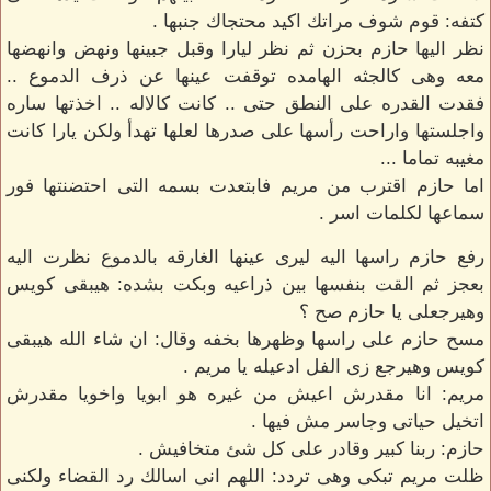
كتفه: قوم شوف مراتك اكيد محتجاك جنبها .
نظر اليها حازم بحزن ثم نظر ليارا وقبل جبينها ونهض وانهضها
معه وهى كالجثه الهامده توقفت عينها عن ذرف الدموع ..
فقدت القدره على النطق حتى .. كانت كالاله .. اخذتها ساره
واجلستها واراحت رأسها على صدرها لعلها تهدأ ولكن يارا كانت
مغيبه تماما ...
اما حازم اقترب من مريم فابتعدت بسمه التى احتضنتها فور
سماعها لكلمات اسر .
رفع حازم راسها اليه ليرى عينها الغارقه بالدموع نظرت اليه
بعجز ثم القت بنفسها بين ذراعيه وبكت بشده: هيبقى كويس
وهيرجعلى يا حازم صح ؟
مسح حازم على راسها وظهرها بخفه وقال: ان شاء الله هيبقى
كويس وهيرجع زى الفل ادعيله يا مريم .
مريم: انا مقدرش اعيش من غيره هو ابويا واخويا مقدرش
اتخيل حياتى وجاسر مش فيها .
حازم: ربنا كبير وقادر على كل شئ متخافيش .
ظلت مريم تبكى وهى تردد: اللهم انى اسالك رد القضاء ولكنى