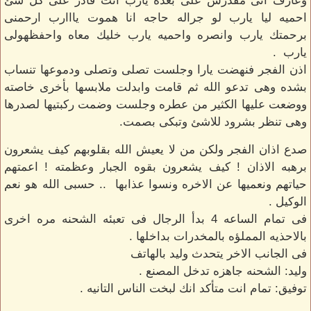
وعارف انى مقدرش على بعده يارب انت قادر على كل شئ
احميه ليا يارب لو جراله حاجه انا هموت يااارب ارحمنى
برحمتك يارب وانصره واحميه يارب خليك معاه واحفظهولى
يارب .
اذن الفجر فنهضت يارا وجلست تصلى وتصلى ودموعها تنساب
بشده وهى تدعو الله ثم قامت وابدلت ملابسها بأخرى خاصته
ووضعت عليها الكثير من عطره وجلست وضمت ركبتيها لصدرها
وهى تنظر بشرود للاشئ وتبكى بصمت.
صدع اذان الفجر ولكن من لا يعيش الله بقلوبهم كيف يشعرون
برهبه الاذان ! كيف يشعرون بقوه الجبار وعظمته ! اعمتهم
حياتهم ونعميها عن الاخره ونسوا عذابها .. حسبى الله هو نعم
الوكيل .
فى تمام الساعه 4 بدأ الرجال فى تعبئه الشحنه مره اخرى
بالاحذيه المملؤه بالمخدرات بداخلها .
فى الجانب الاخر يتحدث وليد بالهاتف
وليد: الشحنه جاهزه تدخل المصنع .
توفيق: تمام انت متأكد انك لبخت الناس التانيه .