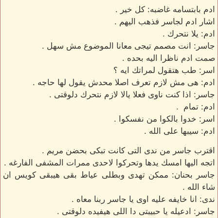
ادم بابتسامه غاضبه: كل خير .
اشار ادم لجاسر فذهب اليهم .
ادم: يلا نتحرك .
جاسر: انت مصمم تيجى معانا الموضوع مش سهل .
صمت ادم ناظرا اليه بحده .
اسر: طب هتقول لمراتك ايه ؟
ادم: هى مش لازم تعرف اصلا محدش يقول لها حاجه .
جاسر: اذا كنت ناوى فعلا يالا لازم نتحرك دلوقتى .
ادم: تمام .
اسر: خدوا بالكوا من نفسكوا .
ادم: سيبها على الله .
اقترب جاسر من ندى التى كانت تبكى بحضن مريم .
اتجه اليها امسك يدها وتحركوا لاحدى ممرات المشفى الفارغه .
جاسر بحنان: ممكن تهدى وبطلى عياط بقى هيبقى كويس ان
شاء الله .
ندى: انا خايفه عليه اوى يا جاسر ربنا معاه .
جاسر: ادعيله يا حبيبتى دا اللى هيفيده دلوقتى .