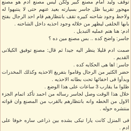
توقف وليد امام مصنع كبير ولكن ليس مصنع ادم هو مصنع
مهجور تقريبا ظل جاسر بسيارته بعيد عنهم حتى لا ينتبهوا له
ولاحظ وجود شاحنه كبيره تقف بانتظارهم قام احد الرجال بفتح
بابها الخلفى ليظهر من خلاله وجود احذيه داخل الشاحنه .
ادم: هنا هتم عمليه التبديل .
جاسر: واضح كده .. بس مصنع مين ده ؟
صمت ادم قليلا ينظر اليه جيدا ثم قال: مصنع توفيق الكيلانى
القديم .
جاسر: اها هى الحكايه كده .
حضر الكثير من الرجال وقاموا بتفريغ الاحذيه وكذلك المخدرات
وبدأوا فى اخفائها تحت بطانه الاحذيه .
ظلوا ما يقارب 3 ساعات على هذا الوضع .
خلال هذا الوقت وصل لجاسر رساله من احمد تأكد اتمام الجزء
الاول من الخطه وانه بانتظارهم بالقرب من المصنع وان قواته
منتشره حوله .
فى المنزل كانت يارا تبكى بشده بين ذراعى ساره خوفا على
ادم .