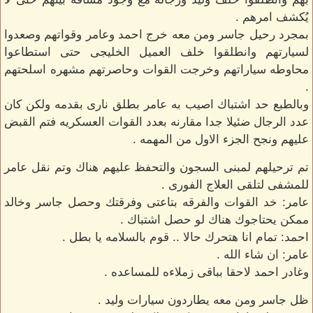
يُكشف امرهم .
بمجرد رحيل جاسر ومن معه خرج احمد وعامر وقواتهم وصعدوا
لسيارتهم وانطلقوا خلف العميل الخليجى حتى استطاعوا
محاوطه سياراتهم وخرجت القوات وحاصرتهم مشهره اسلحتهم
.
وبالطبع حد اشتباك اصيب به عامر بطلق نارى بقدمه ولكن كان
عدد الرجال ضئيلا جدا مقارنه بعدد القوات العسكريه فتم القبض
عليهم ونجح الجزء الاول من المهمه .
تم ترحيلهم لمبنى السجون والتحفظ عليهم هناك وتم نقل عامر
للمشفى لتلقى العلاج الفورى .
عامر: خد القوات والفرقه بتاعتى وفرقتك وحصل جاسر وخالد
ممكن يحتاجوك هناك لو حصل اشتباك .
احمد: تمام انا هتحرك حالا .. قوم بالسلامه يا بطل .
عامر: ان شاء الله .
وغادر احمد لاحقا بباقى زملاءه للمساعده .
ظل جاسر ومن معه يطاردون سيارات وليد .