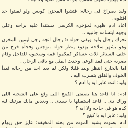
وليد بصراخ فى رجاله: فتشوا المخزن كويس ولو لقيتوا حد
اقتلوه .
اعاد ادم ظهره لمؤخره الكرسى مستندا عليه براحه وعلى
وجهه ابتسامه جانبيه ..
تحرك رجال وليد وبقى حوله 5 رجال اتجه رجل ليمين المخزن
وهو يشهر سلاحه بهدوء ينظر حوله بتوجس وفجأه خرج من
خلف الستائر ثلاث عساكر كمكموا فمه وسحبوه للداخل وقام
بضربه حتى فقد الوعى وحدث المثل مع باقى الرجال .
اما بالخارج انتظر وليد قليلا ولكن لم يعد احد من رجاله فبدأ
الخوف والقلق يتسرب اليه .
وليد: انت عايز ايه يا ادم ؟
ادم: انا قاعد هنا بصفتى الكينج اللى وقع على الشحنه اللى
وراك دى .. قاعد استقبلها يا سيدى .. وبعدين مالك مرتبك ليه
كده هو فى حاجه ولا ايه ؟
وليد: عايز ايه يا كينج ؟
ادم بصوت يشبه الموت من بحته المخيفه: عايز حق ريهام