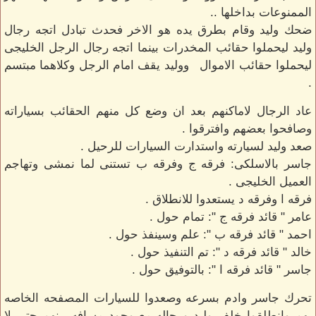
الممنوعات بداخلها ..
ضحك وليد وقام بطرق يده هو الاخر فحدث تبادل اتجه رجال
وليد ليحملوا حقائب المخدرات بينما اتجه رجال الرجل الخليجى
ليحملوا حقائب الاموال ووليد يقف امام الرجل وكلاهما مبتسم
.
عاد الرجال لاماكنهم بعد ان وضع كل منهم الحقائب بسياراته
وصافحوا بعضهم وافترقوا .
صعد وليد لسيارته واستدارت السيارات للرحيل .
جاسر بالاسلكى: فرقه ج وفرقه ب تستنى لما نمشى وتهاجم
العميل الخليجى .
فرقه ا وفرقه د يستعدوا للانطلاق .
عامر " قائد فرقه ج ": تمام حول .
احمد " قائد فرقه ب ": علم وسينفذ حول .
خالد " قائد فرقه د ": تم التنفيذ حول .
جاسر " قائد فرقه ا ": بالتوفيق حول .
تحرك جاسر وادم بسرعه وصعدوا للسيارات المصفحه الخاصه
بهم وانطلقوا خلف وليد ورجاله مع وجود مسافه بينهم حتى لا