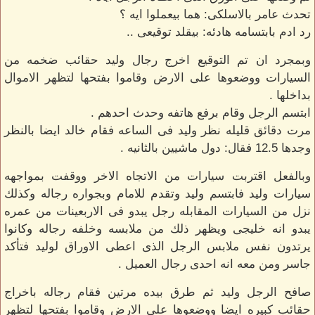
تحدث عامر بالاسلكى: هما بيعملوا ايه ؟
رد ادم بابتسامه هادئه: بيقلد توقيعى ..
وبمجرد ان تم التوقيع اخرج رجال وليد حقائب ضخمه من
السيارات ووضعوها على الارض وقاموا بفتحها لتظهر الاموال
بداخلها .
ابتسم الرجل وقام برفع هاتفه وحدث احدهم .
مرت دقائق قليله نظر وليد فى الساعه فقام خالد ايضا بالنظر
وجدها 12.5 فقال: دول ماشيين بالثانيه .
وبالفعل اقتربت سيارات من الاتجاه الاخر ووقفت بمواجهه
سيارات وليد فابتسم وليد وتقدم للامام وبجواره رجاله وكذلك
نزل من السيارات المقابله رجل يبدو فى الاربعينات من عمره
يبدو انه خليجى ويظهر ذلك من ملابسه وخلفه رجاله وكانوا
يرتدون نفس ملابس الرجل الذى اعطى الاوراق لوليد فتأكد
جاسر ومن معه انه احدى رجال العميل .
صافح الرجل وليد ثم طرق بيده مرتين فقام رجاله باخراج
حقائب كبيره ايضا ووضعوها على الارض وقاموا بفتحها لتظهر