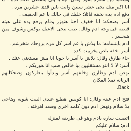
انا اكبر منك يجى عشر سنين وانت باين قدى عشرين مره .
دفع ادم يده بخفه قائلا: خليك فى حالك يا عم الخفيف .
آسر بضحكه: انا خفيف احنا هنهزر وقام برفع يده على هيئه
قبضه فى وجه ادم وقال: طب تيجى الاعبك بوكس وشوف مين
هيخسر .
ادم بابتسامه: ما بلاش يا عم اسر كل مره بروحك متخرشم .
أسر: خفه ياض يخربيت كده .
جاء طارق وقال: بلاش يا آسر يا خويا انا مش مستغنى عنك .
آسر: لا لا انتو مستقليين بيا خالص طب انا هوريكم .
نهض ادم وطارق وخلفهم آسر وبدأوا يتعاركون وضحكاتهم
الرنانه تملا المكان
Back.
فتح ادم عينه وقال: انا كويس هطلع عندى البيت شويه وهاجى
يلا سلام ونهض ادم دون كلمه اخرى وصعد لغرفته .
اتصلت ساره بادم وهو فى طريقه لمنزله
ادم: سلام عليكم