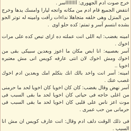
خرج صوت ادم الجهورى: آاااااااسر .
انتفض الجميع قام ادم من مكانه واتجه ليارا وامسك يدها وخرج
من المنزل وهى خلفه متجاهلا نداءات رأفت وامينه له توتر الجو
بشده ابتسم آسر و تمتم: كده حلو اوى .
امينه بغضب: ايه اللى انت عملته ده ازاى تبص كده على مرات
اخوك .
آسر بعصبيه: انا ابص مكان ما اعوز وبعدين سبيكى بقى من
اخوك ومش اخوك لان انتى عارفه كويس انى مش معتبره
اخويا ..
امينه: آسر انت واخد بالك انك بتكلم امك وبعدين ادم اخوك
غصب عنك .
آسر نهض وقال بغضب: كان كان اخويا كان اخويا لحد ما حرمنى
من اغلى حاجه فى حياتى كان اخويا لحد ما بقى السبب فى
موت اعز ناس على قلبى كان اخويا لحد ما بقى السبب فى
حرمانى من حب عمرى .
فى ذلك الوقت دلف ادم وقال: انت عارف كويس ان مش انا
السبب .