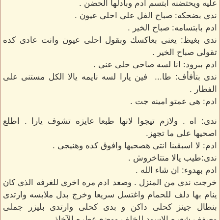
عليه ويحتضنه ابتسم ادم وبادلها الحضن .
ندى بضحكه: صباح الفل على احلى عيون .
ادم بابتسامه: صباح الخير .
ندى بغيظ: يعنى بعاكسك وبقول احلى عيون وانت عادى كده
تقولى صباح الخير .
ادم ببرود: انا لسه صاحى حلى عنى .
ندى بتأفأف: طا... فين يارا لسه نايمه يالا الكل مستنى على
الفطار .
ادم: هى عمتو امينه جت .
ندى: اه . ولازم تيجوا لانها طبعا عايزه تشوف يارا . اطلع
اصحيها على ما تجهز.
ادم: لا اسبقينا انتى هصحيها وافوق كده وهنيجى .
ندى:طيب يالا متتاخروش .
ادم بهدوء: ان شاء الله .
خرجت ندى من المنزل . وصعد ادم مره اخرى للغرفه الذى كان
ينام بها دلف للحمام واغتسل سريعا وخرج بدل ملابسه وارتدى
بنطال جينز كحلى داكن و بدى كحلى وارتدى بليزر جملى
وصفف شعره الاسود للخلف ووضع عطره الآخاذ ...