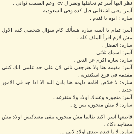
نظر اليها آسر ثم تجاهلها ونظر ل cv وعم الصمت ثوانى .
آسر: يعنى اشتغلتى قبل كده وفى السعوديه .
ساره : ايوه يا فندم .
آسر: تمام يا آنسه ساره هسألك كام سؤال شخصى كده الاول
مش لازم اقرأ الملف كله .
ساره: اتفضل .
آسر: اسمك ثلاثى
ساره: ساره اكرم عز الدين .
آسر: مقيمه هنا ولا هترجعى تانى لان على حد علمى انك كنتى
مقدمه فى فرع اسكندريه .
ساره: لا خلاص اقامه دايمه هنا باذن الله الا اذا جد فى الامور
جديد .
آسر: متجوزه وعندك اولاد ولا متفرغه .
ساره: لا مش متجوزه بس ع...
قاطعها آسر: اكيد طالما مش متجوزه يبقى معندكيش اولاد مش
محتاجه ذكاء .
ساره: لا يا فندم عندى اولاد لانى ...