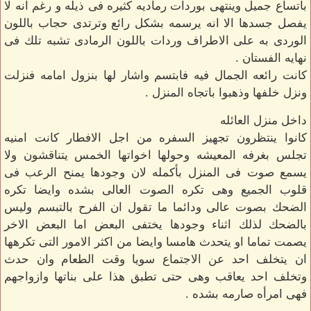
باتساع جميل وينتهى بوردات رماديه كثيره فى ذيله و رغم انه لا
يفصل جسدها الا انه يرسمه بشكل رائع وترتدى حجاب باللون
الوردى به على الاطراف وردات باللون الرمادى تشبه تلك فى
نهايه الفستان .
كانت رائعه الجمال فيه فابتسم واشار لها بنزول امامه فنزلت
ونزل خلفها وذهبوا باتجاه المنزل .
داخل منزل العائله
كانوا ينتظرون تجهيز السفره من اجل الافطار كانت امنيه
تجلس بغرفه المعيشه وحولها اخواتها الخمس يتناقشون ولا
يسمع صوت فى المنزل بأكمله لان وجودها يمنح الرعب فى
قلوب الجميع وهى تكره الصوت العالى بشده وايضا تكره
الضحك بصوت عالى ودائما ما تقول ان الفرح بالتبسم وليس
بالضحك لذلك اثناء وجودها يختفى البعض اما البعض الاخر
يصمت تماما او يتحدث هامسا وايضا من اكثر الامور التى تكرهها
ان يتخلف احد عن الاجتماع سويا وقت الطعام وان حدث
وتخلف احد يعاقب وهى حتى تطبق هذا على بناتها وازواجهم
فهى امرأه صارمه بشده .