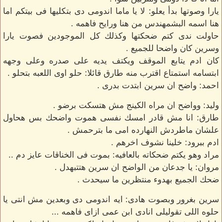
يارا وصوتها بدأ يعلو: لا يا ماما اندومى دى بتكليها فى بيتكم اما
هنا اسمه البشمهندس من هنا ورايح فاهمه .
حاولت ندى كتم ضحكتها وكذلك كل الموجودين فصوت يارا
وسرين كان واضحا للجميع .
كان ادم يتابع الموقف ويكتف يديه على صدره وعلى وجهه
ابتسامه استمتاع اقترب منه طارق قائلا: حلو اوى اللعبه بتحلو .
احمد: واضح ان سرين ابتدت بدرى .
وليد: وواضح ان مراه الكينج مش هتسكت برضو .
طارق: انا مش قادر امسك نفسى هموت واضحك بس هحاول
علشان ماطردش النهارده امى ما بترحمش .
ادم ببرود: خلينا نشوف اخرهم .
مراد وهو يكتم ضحكاته بالعافيه: بموت فى الخناقات عايز دم ..
مروان: يا جدعان من الواضح ان سرين هتتبهدل .
ضحك الجميع بهدوء منتظرين ما سيحدث .
سرين بغرور وبصوت هادى: ايه اندومى دى وبعدين مش انتى يا
حلوه اللى تقوليلى انادى ابن عمى ازاى فاهمه ...