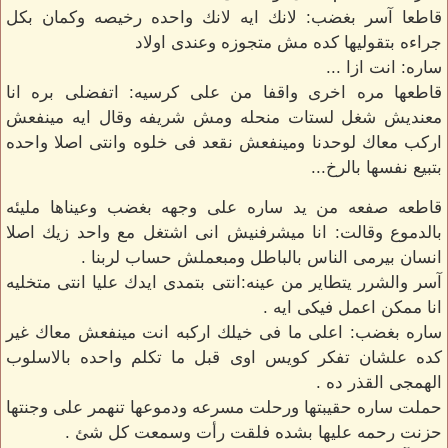
قاطعا آسر بغضب: لانك ايه لانك واحده رخيصه وكمان بكل
جراءه بتقوليها كده مش متجوزه وعندى اولاد
ساره: انت ازا ...
قاطعها مره اخرى واقفا من على كرسيه: اتفضلى بره انا
معنديش شغل لستات منحله ومش شريفه وقال ايه مينفعش
اركب معاك لوحدنا ومينفعش نقعد فى خلوه وانتى اصلا واحده
بتبيع نفسها بالرخ...
قاطعه صفعه من يد ساره على وجهه بغضب وعيناها مليئه
بالدموع وقالت: انا ميشرفنيش انى اشتغل مع واحد زيك اصلا
انسان بيرمى الناس بالباطل ومبعملش حساب لربنا .
آسر والشرر يتطاير من عينه:انتى بتمدى ايدك عليا انتى متخليه
انا ممكن اعمل فيكى ايه .
ساره بغضب: اعلى ما فى خيلك اركبه انت مينفعش معاك غير
كده علشان تفكر كويس اوى قبل ما تكلم واحده بالاسلوب
الهمجى القذر ده .
حملت ساره حقيبتها ورحلت مسرعه ودموعها تنهمر على وجنتها
حزنت رحمه عليها بشده فلقت رأت وسمعت كل شئ .