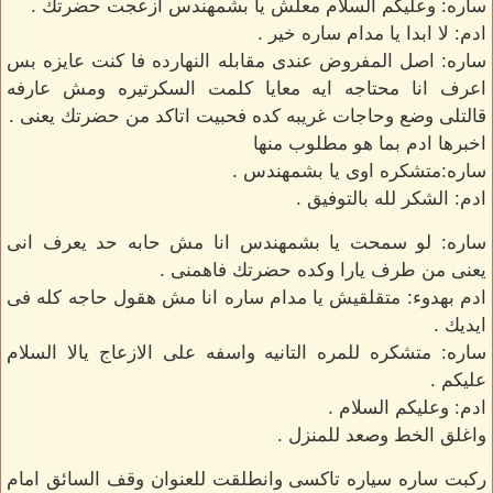
ساره: وعليكم السلام معلش يا بشمهندس ازعجت حضرتك .
ادم: لا ابدا يا مدام ساره خير .
ساره: اصل المفروض عندى مقابله النهارده فا كنت عايزه بس
اعرف انا محتاجه ايه معايا كلمت السكرتيره ومش عارفه
قالتلى وضع وحاجات غريبه كده فحبيت اتاكد من حضرتك يعنى .
اخبرها ادم بما هو مطلوب منها
ساره:متشكره اوى يا بشمهندس .
ادم: الشكر لله بالتوفيق .
ساره: لو سمحت يا بشمهندس انا مش حابه حد يعرف انى
يعنى من طرف يارا وكده حضرتك فاهمنى .
ادم بهدوء: متقلقيش يا مدام ساره انا مش هقول حاجه كله فى
ايديك .
ساره: متشكره للمره التانيه واسفه على الازعاج يالا السلام
عليكم .
ادم: وعليكم السلام .
واغلق الخط وصعد للمنزل .
ركبت ساره سياره تاكسى وانطلقت للعنوان وقف السائق امام