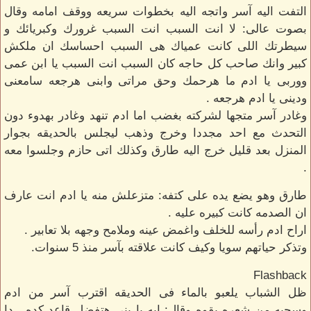
التفت اليه آسر واتجه اليه بخطوات سريعه ووقف امامه وقال
بصوت عالى: لا انت السبب انت السبب غرورك وكبريائك و
سيطرتك اللى كانت عمياك هى السبب احساسك ان ملكش
كبير وانك صاحب كل حاجه كان السبب انت السبب يا ابن عمى
ووربى يا ادم ما هرحمك وحق مراتى وابنى هرجعه سامعنى
ودينى يا ادم هرجعه .
وغادر آسر متجها لشركته بغضب اما ادم تنهد وغادر بهدوء دون
التحدث مع احد مجددا وخرج وذهب ليجلس بالحديقه بجوار
المنزل بعد قليل خرج اليه طارق وكذلك اتى حازم وجلسوا معه
.
طارق وهو يضع يده على كتفه: متزعلش منه يا ادم انت عارف
ان الصدمه كانت كبيره عليه .
اراح ادم رأسه للخلف واغمض عينه وملامح وجهه بلا تعابير .
وتذكر حياتهم سويا وكيف كانت علاقته بآسر منذ 5 سنوات.
Flashback
ظل الشباب يلعبو بالماء فى الحديقه اقترب آسر من ادم
وسحبه من شعره بقوه وقال: ايه يا بنى هتفضل قاعد كده . دا