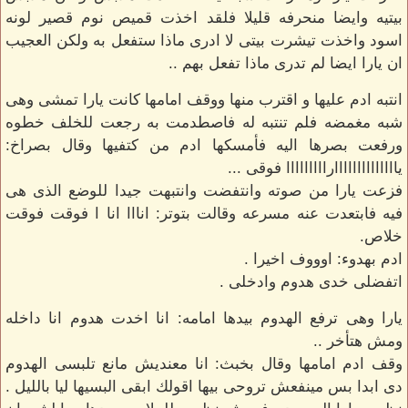
بيتيه وايضا منحرفه قليلا فلقد اخذت قميص نوم قصير لونه
اسود واخذت تيشرت بيتى لا ادرى ماذا ستفعل به ولكن العجيب
ان يارا ايضا لم تدرى ماذا تفعل بهم ..
انتبه ادم عليها و اقترب منها ووقف امامها كانت يارا تمشى وهى
شبه مغمضه فلم تنتبه له فاصطدمت به رجعت للخلف خطوه
ورفعت بصرها اليه فأمسكها ادم من كتفيها وقال بصراخ:
ياااااااااااااارااااااااا فوقى ...
فزعت يارا من صوته وانتفضت وانتبهت جيدا للوضع الذى هى
فيه فابتعدت عنه مسرعه وقالت بتوتر: انااا انا ا فوقت فوقت
خلاص.
ادم بهدوء: اوووف اخيرا .
اتفضلى خدى هدوم وادخلى .
يارا وهى ترفع الهدوم بيدها امامه: انا اخدت هدوم انا داخله
ومش هتأخر ..
وقف ادم امامها وقال بخبث: انا معنديش مانع تلبسى الهدوم
دى ابدا بس مينفعش تروحى بيها اقولك ابقى البسيها ليا بالليل .