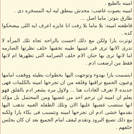
امينه بالطبع .
امينه بصوت غاضب: محدش بينطق ليه ايه المسخره دى .
طارق بتوتر: ماما اصل ...
قاطعته امينه: بلا ماما بلا زفت انا عايزه اعرف ايه اللى بيضحكوا
كده .
توترت يارا ولكن مع ذلك احست بالراحه تجاه تلك المرأه لا
تدرى الانها ترى فى عينيها طيبه تخفيها خلف نظرتها الصارمه
اما لانها ترى بها حنان الام خلف الصرامه التى تظهرها ام لانها
فقط من ارضعت ادم .
ابتسمت يارا بهدوء وتوجهت اليها بخطوات بطيئه ووقفت امامها
وعيون الجميع تراقبها وقلقه من ان تجرحها امينه بالكلمات فهى
جديده لا تعرف العادات هنا ... ولاول مره يشعر ادم بالقلق فهو
يعلم ان امينه لن ترحم احد من غضبها ومن المحتمل بل مؤكد
انها ستصب غضبها عليها الان وتلك الطفله الغبيه تذهب اليها
بقدمها خشى ادم ان تجرحها امينه وتتسبب فى بكاء يارا ولكنه
مع ذلك تصنع البرود وتقدم ليقف امام الجميع بعد ان كان يجلس
خلفهم .