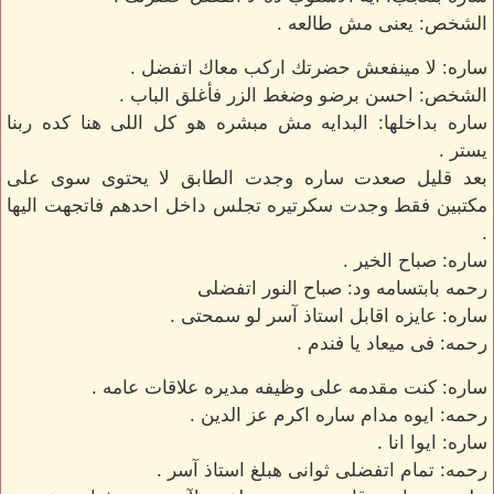
الشخص: يعنى مش طالعه .
ساره: لا مينفعش حضرتك اركب معاك اتفضل .
الشخص: احسن برضو وضغط الزر فأغلق الباب .
ساره بداخلها: البدايه مش مبشره هو كل اللى هنا كده ربنا
يستر .
بعد قليل صعدت ساره وجدت الطابق لا يحتوى سوى على
مكتبين فقط وجدت سكرتيره تجلس داخل احدهم فاتجهت اليها
.
ساره: صباح الخير .
رحمه بابتسامه ود: صباح النور اتفضلى
ساره: عايزه اقابل استاذ آسر لو سمحتى .
رحمه: فى ميعاد يا فندم .
ساره: كنت مقدمه على وظيفه مديره علاقات عامه .
رحمه: ايوه مدام ساره اكرم عز الدين .
ساره: ايوا انا .
رحمه: تمام اتفضلى ثوانى هبلغ استاذ آسر .