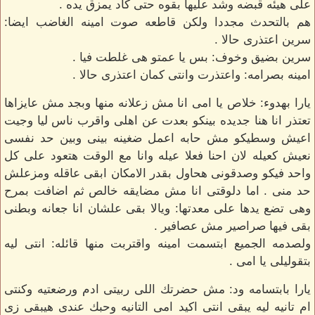
على هيئه قبضه وشد عليها بقوه حتى كاد يمزق يده .
هم بالتحدث مجددا ولكن قاطعه صوت امينه الغاضب ايضا:
سرين اعتذرى حالا .
سرين بضيق وخوف: بس يا عمتو هى غلطت فيا .
امينه بصرامه: واعتذرت وانتى كمان اعتذرى حالا .
يارا بهدوء: خلاص يا امى انا مش زعلانه منها وبجد مش عايزاها
تعتذر انا هنا جديده بينكو بعدت عن اهلى واقرب ناس ليا وجيت
اعيش وسطيكو مش حابه اعمل ضغينه بينى وبين حد نفسى
نعيش كعيله لان احنا فعلا عيله وانا مع الوقت هتعود على كل
واحد فيكو وصدقونى هحاول بقدر الامكان ابقى عاقله ومزعلش
حد منى . اما دلوقتى انا مش مضايقه خالص ثم اضافت بمرح
وهى تضع يدها على معدتها: ويالا بقى علشان انا جعانه وبطنى
بقى فيها صراصير مش عصافير .
ولصدمه الجميع ابتسمت امينه واقتربت منها قائله: انتى ليه
بتقوليلى يا امى .
يارا بابتسامه ود: مش حضرتك اللى ربيتى ادم ورضعتيه وكنتى
ام تانيه ليه يبقى انتى اكيد امى التانيه وحبك عندى هيبقى زى