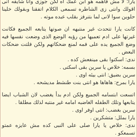
يارا: لا مش فاهمه هو ابن عمك اه لكن جوزى وانا شايفه انى
اقولك وانتى زى الشاطره تسمعى الكلام اتفقنا وبقولك خلينا
حلوين سوا لانى لما بتنرفز بقلب عبده موته .
كانت يارا تتحدث غير منتبهه ان صوتها يتابعه الجميع فكانت
غيرتها على ادم تعميها من رؤيه الوضع الذى وضعت نفسها فيه
وضع الجميع يده على فمه لمنع ضحكاتهم ولكن فلتت ضحكات
البعض .
ندى: اسكتوا بقى مينفعش كده .
بسمه: خلاص يا سرين بقى اسكتى .
سرين بضيق: انتى بيئه اوى .
يارا بمرح: هاهاها هو انتى بنت طنشط مديشحه .
اتسعت ابتسامه الجميع ولكن ادم بدأ يغضب لان الشباب ايضا
يتابعها وتلك الطفله الغاضبه امامه غير منتبه لذلك مطلقا .
سرين بغضب: انتى اوفر اوى .
يارا بملل: متشكرين .
ندى: خلاص يا يارا صلى على النبى كده مش عايزه عمتو
تسمعكو .