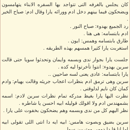
كان يجلس بالغرفه التى تتواجد بها السفره الابناء يتهامسون
ويضحكون فيما بينهم دخل ادم وورائه يارا وقال ادم: صباح الخير
.
رد الجميع بهدوء: صباح النور .
ادم بابتسامه: هى هنا .
طارق بابتسامه وهمس: ايون .
استغربت يارا كثيرا همسهم بهذه الطريقه .
جلست يارا بجوار ندى وبسمه وايمان وتحدثوا سويا حتى قالت
سرين بهدوء: انتوا تأخرتوا ليه كده .
يارا بابتسامه: عادى يعنى لسه صاحيين ..
سرين وهى ترمق ادم بنظرات اعجاب جريئه وقالت بهيام: وادم
كمان كان نايم لدلوقتى .
نظرت اليها يارا بغيظ مدركه تمام نظرات سرين لادم: اسمه
بشمهندس ادم ولا اقولك قوليله ابيه احسن يا شاطره .
نظر اليهم كل من ندى وبسمه وهم يضحكون بخفوت على يارا .
سرين بضيق وبصوت هامس: ابيه ايه دا انتى اللى تقولى ابيه
اما انا فا دا دومى ومتربين سوا .