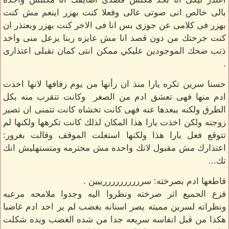
بالى خالص انى صوتى عالى وفعلا كنت بهزر اينعم مش كنت
بهزر فى كلامى عن جوزى بس انا فى الاخر كنت بهزر وبعتذر ان
كنت جرحتك من دون قصد انا مش عايزه ربنا يزعل منى واخد
ذنب ضحك الموجودين عليكي ممكن انتى كمان تقبلى اعتذارى
.
حسنا سرين تكره يارا منذ ان رأتها من يوم زفافها لانها اخذت
ادم منها فهى تعشق ادم من الصغر وكانت تتقرب منه بكل
الطرق ولكنه يبعدها عنه فهى كانت تخشاه كانت تتمنى ان تصير
زوجته ولكن اخذت يارا هذا المكان لذلك كانت تكرهها ولكنها لم
تتوقع فعل يارا هذا ولكنها استغلت الموقف وقالت بغرور:
اعتذارك مش مقبول لانك واحده مش محترمه ومتستهليش انك
تك...
قاطعها ادم بصرخته: سررررررررررييين .
فزع الجميع اثر صرخته ونظروا اليه وجدوا ملامحه مرعبه
ونظراته لسرين مميته يصر اسنانه بغضب لم ير احد ادم غاضبا
هكذا من قبل انفاسه سريعه جدا من شده الغضب ويده شكلت