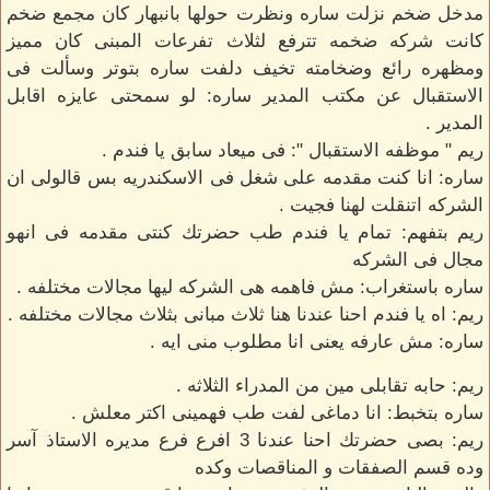
مدخل ضخم نزلت ساره ونظرت حولها بانبهار كان مجمع ضخم
كانت شركه ضخمه تترفع لثلاث تفرعات المبنى كان مميز
ومظهره رائع وضخامته تخيف دلفت ساره بتوتر وسألت فى
الاستقبال عن مكتب المدير ساره: لو سمحتى عايزه اقابل
المدير .
ريم " موظفه الاستقبال ": فى ميعاد سابق يا فندم .
ساره: انا كنت مقدمه على شغل فى الاسكندريه بس قالولى ان
الشركه اتنقلت لهنا فجيت .
ريم بتفهم: تمام يا فندم طب حضرتك كنتى مقدمه فى انهو
مجال فى الشركه
ساره باستغراب: مش فاهمه هى الشركه ليها مجالات مختلفه .
ريم: اه يا فندم احنا عندنا هنا ثلاث مبانى بثلاث مجالات مختلفه .
ساره: مش عارفه يعنى انا مطلوب منى ايه .
ريم: حابه تقابلى مين من المدراء الثلاثه .
ساره بتخبط: انا دماغى لفت طب فهمينى اكتر معلش .
ريم: بصى حضرتك احنا عندنا 3 افرع فرع مديره الاستاذ آسر
وده قسم الصفقات و المناقصات وكده