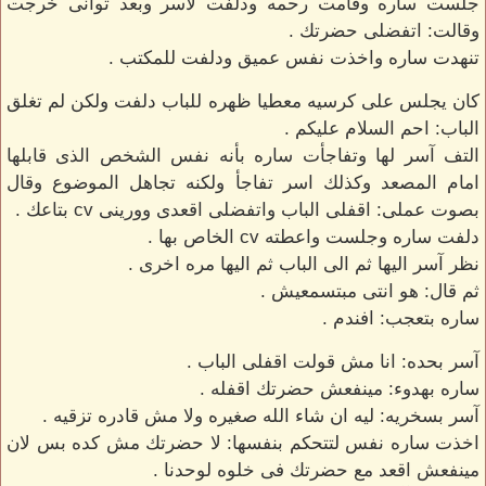
جلست ساره وقامت رحمه ودلفت لآسر وبعد ثوانى خرجت
وقالت: اتفضلى حضرتك .
تنهدت ساره واخذت نفس عميق ودلفت للمكتب .
كان يجلس على كرسيه معطيا ظهره للباب دلفت ولكن لم تغلق
الباب: احم السلام عليكم .
التف آسر لها وتفاجأت ساره بأنه نفس الشخص الذى قابلها
امام المصعد وكذلك اسر تفاجأ ولكنه تجاهل الموضوع وقال
بصوت عملى: اقفلى الباب واتفضلى اقعدى وورينى cv بتاعك .
دلفت ساره وجلست واعطته cv الخاص بها .
نظر آسر اليها ثم الى الباب ثم اليها مره اخرى .
ثم قال: هو انتى مبتسمعيش .
ساره بتعجب: افندم .
آسر بحده: انا مش قولت اقفلى الباب .
ساره بهدوء: مينفعش حضرتك اقفله .
آسر بسخريه: ليه ان شاء الله صغيره ولا مش قادره تزقيه .
اخذت ساره نفس لتتحكم بنفسها: لا حضرتك مش كده بس لان
مينفعش اقعد مع حضرتك فى خلوه لوحدنا .