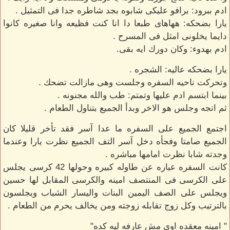
ادم ببرود: برافو عليكى شابوه بجد شاطره جدا فى التمثيل .
يارا بضحكه: ههاهاى طبعا دا انا كنت فظيعه وانا صغيره كانوا
دايما يخلونى امثل فى المسرح .
ادم بهدوء: وكان دورك ايه بقى.
يارا بضحكه عاليه: الشجره .
وتحركت ناحيه السفره وجلست وهى مازالت تضحك .
بينما ابتسم ادم عليها وتمتم: طب والله مجنونه .
ثم اتجه وجلس هو الاخر وبدأ الجميع بتناول الطعام .
اجتمع الجميع على السفره ما عدا آسر فقد تأخر قليلا كان
الجميع صامتا وفجأه دخل آسر التف الجميع نظرت يارا وعندما
وجدته شابا نظرت امامها مباشره .
كانت السفره عباره عن طاوله كبيره وحولها 42 كرسى يجلس
على الكرسى فى المنتصف امينه والكرسى المقابل لها حسين
ويجلس على الصف اليمين البنات واليسار الشباب ويجلسون
بالترتيب وكل زوج تقابله زوجته ومن يخالف يحرم من الطعام .
" امينه معقده اوى مش عارفه ليه كده"