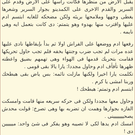
يقبل الارض من منظرها فكانت رأسها على الارض وقدم على
السرير والقدم الاخرى على الكمدينو بجوار السرير وشعرها
يغطى وجهها وملامحها بريئه ولكن مضحكه للغايه ابتسم ادم
عليها واقترب منها بهدوء وهو يتمتم: دى كانت بتعمل ايه وهى
نايمه .
رفعها ادم ووضعها على الفراش اولا ثم بدأ بإيقاظها نادى عليها
عده مرات لم تجب ضرب وجنتها بخفه فلم تجب حاول تحريكها
فقامت بتحريك قدمها فى الهواء وهى تهمهم بضيق واعطته
ظهرها تأفأف ادم وحاول مجددا: يارا يالا بقى قومى .
تكلمت يارا اخيرا ولكنها مازلت نائمه: بس ياض بقى هبطحك
وربنا امشى يا كرم .
ابتسم ادم وتمتم: هبطحك !
وحاول معها مجددا ولكن فى حركه سريعه منها قامت وامسكت
الفازه بجوارها وهمت ان تضربه بها وهى تصرخ: قولت محدش
يصحييييييينى .
امسك ادم يدها لكى لا تصيبه وهو يفكر فى شئ واحد: مييييين
دى !