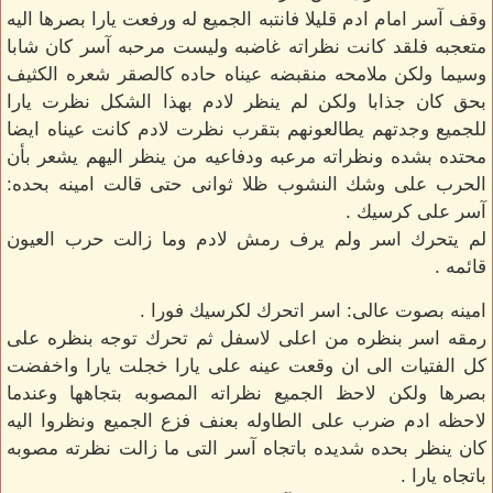
وقف آسر امام ادم قليلا فانتبه الجميع له ورفعت يارا بصرها اليه
متعجبه فلقد كانت نظراته غاضبه وليست مرحبه آسر كان شابا
وسيما ولكن ملامحه منقبضه عيناه حاده كالصقر شعره الكثيف
بحق كان جذابا ولكن لم ينظر لادم بهذا الشكل نظرت يارا
للجميع وجدتهم يطالعونهم بتقرب نظرت لادم كانت عيناه ايضا
محتده بشده ونظراته مرعبه ودفاعيه من ينظر اليهم يشعر بأن
الحرب على وشك النشوب ظلا ثوانى حتى قالت امينه بحده:
آسر على كرسيك .
لم يتحرك اسر ولم يرف رمش لادم وما زالت حرب العيون
قائمه .
امينه بصوت عالى: اسر اتحرك لكرسيك فورا .
رمقه اسر بنظره من اعلى لاسفل ثم تحرك توجه بنظره على
كل الفتيات الى ان وقعت عينه على يارا خجلت يارا واخفضت
بصرها ولكن لاحظ الجميع نظراته المصوبه بتجاهها وعندما
لاحظه ادم ضرب على الطاوله بعنف فزع الجميع ونظروا اليه
كان ينظر بحده شديده باتجاه آسر التى ما زالت نظرته مصوبه
باتجاه يارا .