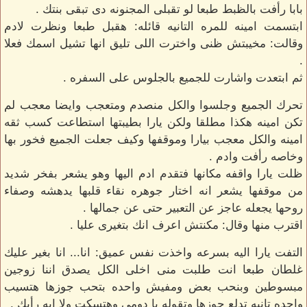
بابا رأفت بالظبط طبعا لو تقبلى المجنونه دى تبقى بنتك .
ابتسمت امينه للمره التانيه قائله: هقبل طبعا ونظرت لادم
وقالت: مخيبتش ظنى واخترت اللى تليق انها تشيل اسمك فعلا
.
ثم ابتعدت واشارت للجميع بالجلوس على السفره .
تحرك الجميع وجلسوا والكل منصدم ومتعجب وايضا معجب لم
تكن امينه هكذا مطلقا ولكن يارا بطيبتها استطاعت كسب ثقه
امينه والكل معجب بيارا وموقفها وكيف جعلت الجميع فخور بها
وخاصه رأفت وادم .
ظلت يارا واقفه مكانها فتقدم ادم اليها وهو يشعر بفخر شديد
من موقفها يشعر انه اختار جوهره نقاء قلبها يدهشه وصفاء
روحها يجعله عاجز عن التعبير حتى عن جمالها .
اقترب منها وقال: مكنتش اعرف انك بتغيرى عليا .
التفت يارا اليه بسرعه واخذت نفس عميق: انا... انا بغير عليك
غلطان طبعا انت طلبت منى اخلى الكل يصدق اننا زوجين
مبسوطين وبنحب بعض ومفيش واحده بتحب جوزها هتسيب
واحده تانيه تدلع جوزها وتقوله يا دومى وهتسكت ولا ايه رأيك .