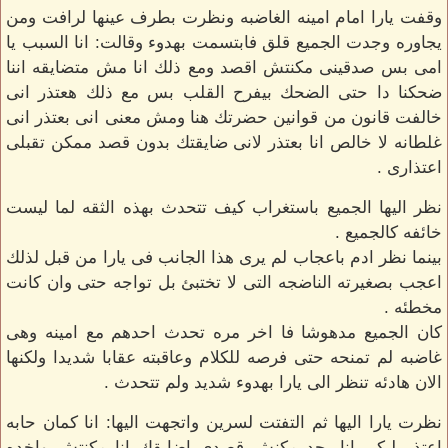
وقفت يارا امام امينه الغاضبه ونظرت بطرف عينها لرافت ومن
يجاوره وجدت الجميع قلق فابتسمت بهدوء وقالت: انا السبب يا
امى بس صدقينى مكنتش اقصد ومع ذلك انا مش متضايقه اننا
ضحكنا دا حتى الضحك بيفرح القلب بس مع ذلك هعتذر انى
خالفت قانون من قوانين حضرتك هنا ومش معنى انى بعتذر انى
غلطانه لا خالص انا بعتذر لانى ضايقتك بدون قصد ممكن تقبلى
اعتذارى .
نظر اليها الجميع باستغراب كيف تتحدث بهذه الثقه لما ليست
خائفه كالجميع .
بينما نظر ادم باعجاب لم يرى هذا الجانب فى يارا من قبل لذلك
اعجب بصغيرته الناضجه التى لا تختبئ بل تواجه حتى وان كانت
مخطئه .
كان الجميع مدهوشا فا اخر مره تحدث احدهم مع امينه وهى
غاضبه لم تمنحه حتى فرصه للكلام وعاقبته عقابا شديدا ولكنها
الان هادئه تنظر الى يارا بهدوء شديد ولم تتحدث .
نظرت يارا اليها ثم التفتت لسرين واتجهت اليها: انا كمان حابه
اعتذر ليكى انا بجد مكنش قصدى اضايقك انا مكنتش واخده