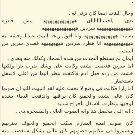
.
وحال البنات ايضا كان يرثى له .
ندى: ياختتتتاااااااى هههههههههههههه مش قادره
ههههههههههههههه سردين ههههههههههههههه
بسمه: هههههههههههههه وانا اقول ريحه البيت عندنا وحشه ليه
هههههههههههه انا هطرد سردين ههههههههه قصدى سرين من
البيت .
ايمان لم تستطع التحدث من شده الضحك وكذلك منه وهدى .
اما سرين فغضبت بشده وكانت على وشك ضرب يارا ولكنها
خشت من رده فعل ادم فاكتفت بنظر اليها من اعلى لاسفل
باستحقار .
اما يارا فكانت فى وضع لا تحسد عليه لقد اتنبهت للتو ان صوتها
كان عالى بشده والجميع كان يراقبها واندفعت الدماء بشده
لوجهها ونظرت للاسفل باحراج شديد .
: ايه اللى بيحصل هنا وايه الصوت العالى والمسخره دى .
كان صوت امينه الصارم سكت الجميع والخوف يعتريهم
وتسمروا فى مكانهم فصوتهم كان عالى بشكل ستغضب منه