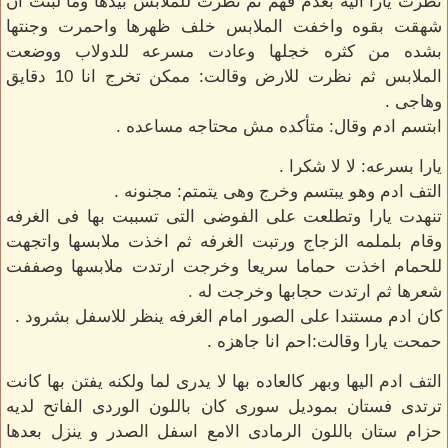
نظرت يارا اليه بعدم فهم ثم نظرت للملابس بيدها وما لبثت ان
شهقت بقوه واخفت الملابس خلف ظهرها واحمرت وجنتها
بشده من كثره خجلها وعادت مسرعه للدولاب ووضعت
الملابس ثم نظرت للارض وقالت: ممكن تخرج انا 10 دقايق
وهاجى .
ابتسم ادم وقال: متأكده مش محتاجه مساعده .
يارا بسرعه: لا لا شكرا .
التف ادم وهو يبتسم وخرج وهى يتمتم: مجنونه .
تنهدت يارا وتطلعت على الفوضى التى تسببت بها فى الغرفه
وقام بلملمه الزجاج ورتبت الغرفه ثم اخذت ملابسها واتجهت
للحمام اخذت حماما سريعا وخرجت ارتدت ملابسها وصففت
شعرها ثم ارتدت حجابها وخرجت له .
كان ادم مستندا على الصور امام الغرفه ينظر للاسفل بشرود .
حمحت يارا وقالت:احم انا جاهزه .
التف ادم اليها وبهر كالعاده بها لا يدرى لما ولكنه يفتن بها كانت
ترتدى فستان بموديل سورى كان باللون الوردى الفاتح لديه
حزام ستان باللون الرمادى الامع اسفل الصدر و ينزل بعدها