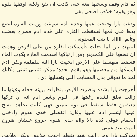
ثم قام وقف وسحبها معه حتى كادت ان تقع ولكنه اوقفها بقوه
وهو يقوم: خلاص اصحى بقى .
وقفت يارا وفتحت عينها وجدته ادم شهقت ورمت الفازه لتضع
يدها على فمها فسقطت الفازه على قدم ادم فصرخ بغضب
وتألم: اااااه يا بنت المجنونه .
انتبهت يارا لما فعلت فأمسكت الفازه من على الارض وهمت
ان تضعها على الكمدينو ومن ارتباكها اصدمت الفازه بكوب الماء
فسقط متهشما على الارض اتجهت يارا اليه لتلملمه ولكن ادم
امسكها من معصمها وهو يقوم بحده: ممكن تتنيلى تثبتى مكانك
لحد ما تفوقى بدل المصايب اللى بتعمليها دى .
اُحرجت يارا بشده ونظرت للارض بنظرات بريئه خجله وعينها ما
زالت تغلق لشده رغبتها فى النوم وشعر ادم انه ان تركها
دقيقتين فقط ستغط فى نوم عميق فهى كانت تجاهد لتفتح
عينها ابتسم ادم عليها وقال: اتفضلى خدى هدوم وادخلى
الحمام فوقى كده يالا وااه خدى هدوم خروج علشان هنروح
البيت عند عمتى .
تحركت يارا وما زالت شبه يقظه اخذت ملابس ولكن ملابس