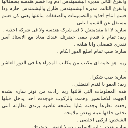
والفرع التانى مديره البشمهندس ادم ودا قسم هندسه بصفقاتها
والفرع التالت مديره البشمهندس طارق والبشمندس حازم ودا
قسم انتاج احذيه والتصميمات والصفقات بتاعتها يعنى كل قسم
مستقل عن القسم التانى.
ساره: لا انا مقدمتش لا فى شركه هندسه ولا فى شركه احذيه .
ريم: تمام يا فندم يبقى حضرتك عندك معاد مع الاستاذ آسر
تقدرى تتفضلى وانا هبلغه .
ساره: طب تمام اطلع الدور الكام .
ريم: هو عامه اى مكتب من مكاتب المدراء هنا فى الدور العاشر
.
ساره: طب شكرا .
ريم: العفو يا فندم اتفضلى .
هذه المعلومات التى قالتها ريم زادت من توتر ساره بشده
اتجهت للاصانصير وهمت بالركوب فوجدت احد يدخل قبلها
رفعت نظرها وجدته شابا ملامحه غاضبه يرتدى نظارته التى
تخفى خلفها عينه وبعض ملامحه .
الشخص: اركبى اخلصى .
ساره بتعجب: ايه الاسلوب ده لا اتفضل حضرتك .