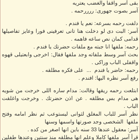
بقى آسر واقفا والغضب يعتريه
آسر بصوت جهورى: ررررحمه .
دلفت رحمه بسرعه: نعم يا فندم .
آسر: البت دى لو دخلت هنا تانى تعرفينى فورا وعايز تفاصيلها
قدامى كمان نص ساعه فاهمه .
رحمه: ملفها انا جبته مع ملفات حضرتك يا فندم .
بحث آسر وسط ملفاته وجد ملفها فقال: اخرجى وابعتيلى قهوه
واقفلى الباب وراكى .
رحمه: حاضر يا فندم ... على فكره مطلقه .
رفع آسر نظره اليها: افندم .
ابتلعت رحمه ريقها وقالت: مدام ساره اللى خرجت من شويه
هى مدام بس مطلقه . عن اذن حضرتك . وخرجت واغلقت
الباب .
نظر آسر للباب المغلق لثوانى ليستوعب ثم نظر امامه وفتح
ملفها الشخصى وجد صورتها واسمها وسنها
آسر: معقول عندها 33 سنه باين انها اصغر من كده .
قرأ آسر ملفها كاملا وعلم انها مطلقه منذ سنتين وعندها طفلين