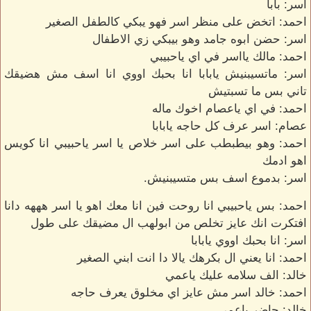
اسر: بابا
احمد: اتخض على منظر اسر فهو يبكي كالطفل الصغير
اسر: حضن ابوه جامد وهو بيبكي زي الاطفال
احمد: مالك يااسر في اي ياحبيبي
اسر: ماتسيبنيش يابابا انا بحبك اووي انا اسف مش هضيقك
تاني بس ما تسبتيش
احمد: في اي ياعصام اخوك ماله
عصام: اسر عرف كل حاجه يابابا
احمد: وهو بيطبطب على اسر خلاص يا اسر ياحبيبي انا كويس
اهو ادمك
اسر: بدموع اسف بس متسيبنيش.
احمد: بس ياحبيبي انا روحت فين انا معك اهو يا اسر هههه دانا
افتكرت انك عايز تخلص من ابولهب ال مضيقك على طول
اسر: انا بحبك اووي يابابا
احمد: انا يعني ال بكرهك يالا دا انت ابني الصغير
خالد: الف سلامه عليك ياعمي
احمد: خالد اسر مش عايز اي مخلوق يعرف حاجه
خالد: حاضر ياعمي