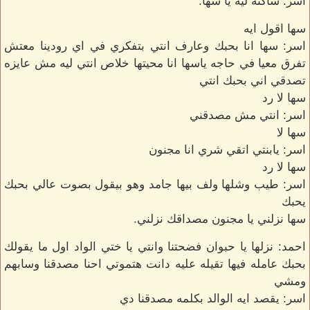
اسر: ساكته ليه يا سها.
سها اقول ايه
اسر: سها انا بحبك وعارف انتي بتفكري في اي رودينا معتش
تفرق معيا في حاجه ياسها انا محيتها خلاص انتي ليه مش عايزه
تصدقي اني بحبك انتي
سها لا رد
اسر: انتي مش مصدقني
سها لا
اسر: يابنتي اتقي شري انا مجنون
سها لا رد
اسر: طيب وشلها ولف بيها جامد وهو بيقول بصوت عالي بحبك
يحبك
سها نزلني يا مجنون مصداقك نزلني.
احمد: نزلها يا حبوان فضحتنا وانتي يا ختي الواد اول ما يقولك
بحبك عامله فيها تقيله عليه دانت هتموتي احنا مصدقنا وسابهم
ومشي
اسر: يقصد ايه الوالد بكلمه مصدقنا دي