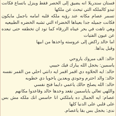
فستان سندريلا انه يضيق إلى الخصر فقط وينزل باتساع فكانت
تبدو كالملكه التي تبحث عن ملكها
تسمر عصام مكانه عند رؤيه ملكه قلبه امامه باجمل مايكون
فكانت جميله جدا بعيناها الخضراء التي تشبه الخضره الطبيعيه
وهي تاهت في بحر عيناه الزرقاء كما تود ان تخطفه حتى تبعده
عن عيون الفتيات
اما خالد راكض إلى عروسته واخذها من ابيها
وقبل يداها.
خالد: الف مبروك ياروحي
ياسمين: بخجل الله يبارك فيك حبيبي
خالد: ايه الحلاوه دي اقمر اقمر ايه دانتي احلي من القمر نفسه
خالد: والد احترم وجودي وبعدين ياخويا دي خطوبه
خالد: الله يصلح حالك ياعمي دايما فتح نفسي
واللهي تعالي ياياسمين نقعد وخدها خالد وقاعدوا مكانهم
عصام: ايه الجمال ده ياملكتي انا حاسس انك ملكه مش بس
على قلبي على الدنيا كلها
ندى: بخجل بس بقا ياعصام.