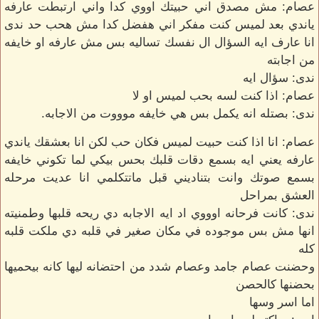
عصام: مش مصدق اني حبيتك اووي كدا واني ارتبطت عارفه
ياندي بعد لميس كنت مفكر اني هفضل كدا مش هحب حد ندى
انا عارف ايه السؤال ال نفسك تساليه بس مش عارفه او خايفه
من اجابته
ندى: سؤال ايه
عصام: اذا كنت لسه بحب لميس او لا
ندى: بصتله انه يكمل بس هي خايفه موووت من الاجابه.
عصام: انا اذا كنت حبيت لميس فكان حب لكن انا بعشقك ياندي
عارفه يعني ايه بسمع دقات قلبك بحس بيكي لما تكوني خايفه
بسمع صوتك وانت بتناديني قبل ماتتكلمي انا عديت مرحله
العشق بمراحل
ندى: كانت فرحانه اوووي اد ايه الاجابه دي ريحه قلبها وطمنيته
انها مش بس موجوده في مكان صغير في قلبه دي ملكت قلبه
كله
وحضنت عصام جامد وعصام شدد من احتضانه ليها كانه بيحميها
بحضنها كالحصن
اما اسر وسها