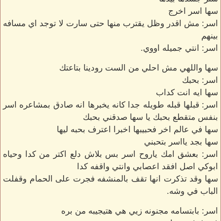
سها اسر اخرج
اسر: مش اقدر وظل يقترب منها حتى سارت لا توجد اي مسافه
بينهم
اسر: انتي جميله اووي.
سها واللهي مش احلي من الست رودينا بتاعتك
اسر: بحبك
سها ايه انت كداب
اسر: قبلها قبله طويله جدا كانه يخبرها انه صادق بمشاعره اسر
بنفس متقطع بحبك يا سها صدقني بحبك
سها في عالم اخر فحبيبها اخبرا اعترف بحبه ليها
سها بجد يااسر بتحبني
اسر: بعشق امك ياروح اسر بس بلاش دلع اكتر من كدا وحياه
ابوكي اصل افقد اعصابي وانتي واقفه كدا
سها وقد تذكرت انها تقف بالمنشفه فجرت على الحمام وقفلت
الباب في وشه.
اسر: بابتسامه مجنونه زيي هي هتيجيبه من بره