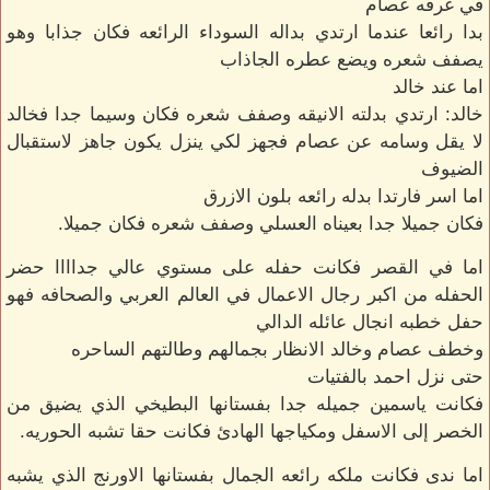
في غرفه عصام
بدا رائعا عندما ارتدي بداله السوداء الرائعه فكان جذابا وهو
يصفف شعره ويضع عطره الجاذاب
اما عند خالد
خالد: ارتدي بدلته الانيقه وصفف شعره فكان وسيما جدا فخالد
لا يقل وسامه عن عصام فجهز لكي ينزل يكون جاهز لاستقبال
الضيوف
اما اسر فارتدا بدله رائعه بلون الازرق
فكان جميلا جدا بعيناه العسلي وصفف شعره فكان جميلا.
اما في القصر فكانت حفله على مستوي عالي جداااا حضر
الحفله من اكبر رجال الاعمال في العالم العربي والصحافه فهو
حفل خطبه انجال عائله الدالي
وخطف عصام وخالد الانظار بجمالهم وطالتهم الساحره
حتى نزل احمد بالفتيات
فكانت ياسمين جميله جدا بفستانها البطيخي الذي يضيق من
الخصر إلى الاسفل ومكياجها الهادئ فكانت حقا تشبه الحوريه.
اما ندى فكانت ملكه رائعه الجمال بفستانها الاورنج الذي يشبه