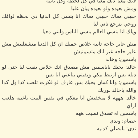
لانك معيا لانك معيا في كل لحظه وكل ثانيه
ومش بعيده ولو بعيده يبان عليا
حبيبي معاك حبيبي معاك انا بنسي كل الدنيا دي لحظه لواقك
روحي بترجع تاني ليا
وياك انا بنسي العالم بنسي الناس وانتي معيا.
مش عايز حاجه تانيه خلاص جمبك ان كل الدنيا متشغلنيش مش
عايز حاجه غير انك متسيبنيش
ياسمين: وخالد
خالد: بحبك ياياسمبن مش مصدق انك خلاص بقيت ليا حتى لو
دبله بس ارتبط بيكي وبقيتي بتاعتي انا بس
ياسمين: وانا كمان بحبك بس عارف لو فكرت تلعب كدا ول كدا
والله ياخالد لوريك
خالد: هههه لا متخفيش انا معكي في نفس البيت ياغبيه هلعب
ازاي
ياسمبن اه تصدق نسيت ههه
عصام: وندى
ندى: بابصلي كدليه.