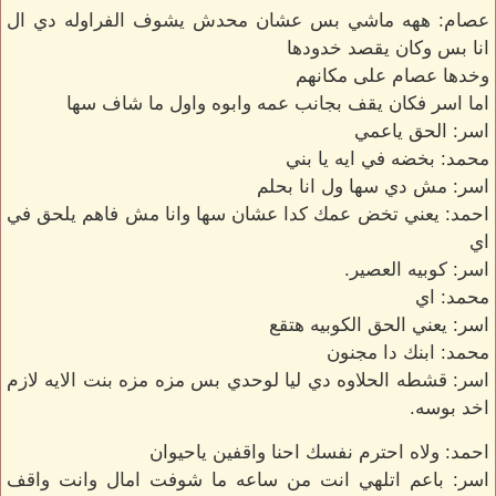
عصام: ههه ماشي بس عشان محدش يشوف الفراوله دي ال
انا بس وكان يقصد خدودها
وخدها عصام على مكانهم
اما اسر فكان يقف بجانب عمه وابوه واول ما شاف سها
اسر: الحق ياعمي
محمد: بخضه في ايه يا بني
اسر: مش دي سها ول انا بحلم
احمد: يعني تخض عمك كدا عشان سها وانا مش فاهم يلحق في
اي
اسر: كوبيه العصير.
محمد: اي
اسر: يعني الحق الكوبيه هتقع
محمد: ابنك دا مجنون
اسر: قشطه الحلاوه دي ليا لوحدي بس مزه مزه بنت الايه لازم
اخد بوسه.
احمد: ولاه احترم نفسك احنا واقفين ياحيوان
اسر: باعم اتلهي انت من ساعه ما شوفت امال وانت واقف