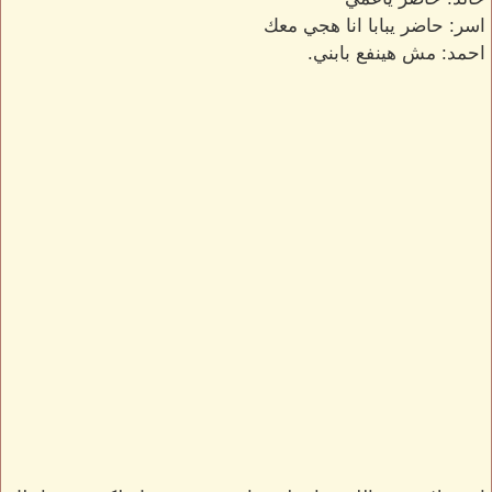
اسر: حاضر يبابا انا هجي معك
احمد: مش هينفع بابني.