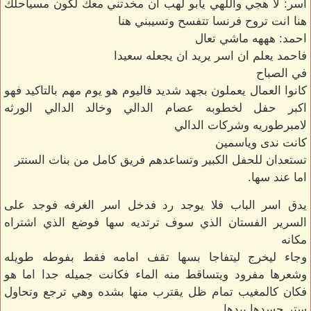
اسر: لا هجي واللهي يابو لهب ان مخدتني معك لكون مسياحلك
هنا انت تروح فرنسا تتفسح وتسيبني هنا
احمد: هههه ماشي تعال
فاحمد يعلم ان اسر يريد ان يجعله سعيدا
في الصباح
كانوا العمال يعملون بجهد شديد فاليوم هو يوم مهم بالتاكيد فهو
اكبر حفل لخطوبه عصام الدالي وخالد الدالي الورثه
لامبرطوريه وشركات الدالي
كانت ندى وياسمين
تستعدان للحفل الكبير وتساعدهم فريق كامل من بنات السنتر
اما عند سها.
يدق اسر الباب فلا يوجد رد فدخل اسر الغرفه فوجد على
السرير الفستان الذي سوف ترتديه سها فوضع الذي اشتراه
مكانه
وجاء ليخرج ليتفاجا بسها تقف امامه فقط بفوطه طويله
وشعرها مفرود ويتساقط منه الماء فكانت جميله جدا اما هو
فكان كالمغيب تمام ظل يقترب منها بشده وهي ترجع وتحاول
ستر جسدها بيدها