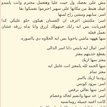
مش على بعضك ول جيت عليا وهتعمل محترم وانت ياميدو
عينك هتبظ من مكانها على سهير احترموا نفسكوا بقا
اسر: سابهم ومشي راح لسها
اسر: مكنتش اعرف ان الفستان هيكون حلو عليكي كدا
قمريابت بس ايه رايك جبتهولك ازرق وانا بدله زرقه عشان
نعمل قفله
سها هههه ماشي ياخويا بس ايه الحلاوه دي يااسوره.
اسر: امال ايه يابنتي دانا اسر الدالي
يقطع حديثهم معتز
معتز سها ازيك
سها الحمد لله يامعتز انت عامل ايه
معتز تمام
رودينا ازيك يااسر
اسر: ببرود كويس
اسر: سها تعالي نرقص
اسر: خد سها وانضم لخالد وعصام
كانت اغنيه جميله رومانسيه