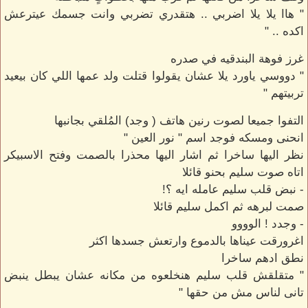
" هاا يلا يلا اضربي .. هتقدري تضربي وانت جسمك عيترعش
اكده .. "
غرز فوهة البندقيه في صدره
" دووسي ياورد يلا عشان يقولوا قتلت ولد عمها اللي كان بيعيد
تربيتهم "
التفوا جميعا لصوت رنين هاتف ( وجد) المُلقي بجانبها
انحنى ومسكه فوجد اسم " نور العين "
نظر اليها ساخرا ثم اشار اليها محذرا بالصمت وفتح الاسبيكر
اتاه صوت سليم بحنو قائلا
- نبض قلب سليم عامله ايه ؟!
صمت لبرهه ثم اكمل سليم قائلا
- وجدد ! الوووو
اغرورقت عيناها بالدموع وارتعش جسدها اكثر
نطق ادهم ساخرا
" متقلقش قلب سليم هنخلعوه من مكانه عشان يبطل ينبض
تانى لناس مش من حقها "