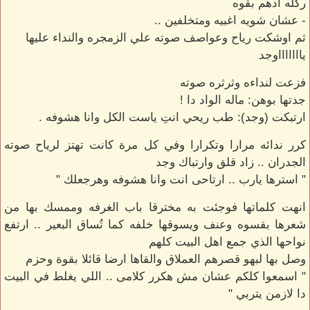
ركله ادهم بقوه
- عشان شويه اغبيه ومتخلفين ..
ثم اوشكت رياح وعواصف صوته علي الزمجره والنداء عليها
ياااااااوجد
فزعت لنداءه وثرثره صوته
جدتها بوهن: ماله الواد دا !
ارتبكت (وجد): طب ريحي انتِ ياست الكل وانا هشوفه .
كرر ندائه مرارا وتكرارا وفي كل مرة كانت تهتز لرياح صوته
الجدران .. زاد قلق وارتباك وجد
" استرها يارب .. ارتاحى انت وانا هشوفه وهرجعلك "
انهت كلماتها فوجئت به مخترقا باب الغرفه وممسك بها من
شعرها بقسوه وعنف ويسوقها خلفه كما تُساق البعير .. ارتفع
نواحها الذي جمع اهل البيت كلهم
وصل بها لبهو قصرهم العملاق والقاها ارضا قائلا بقوة وحزم
" اسمعوا كلكم عشان مش هكرر كلامى .. اللي يغلط في البيت
دا لازمن يتربي "