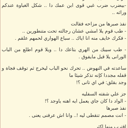
-بيضرب ضرب غبي قوى ابن عمك دا .. شكل الغباوة عندكم
وراثه ..
نفذ صبرها من مزاحه فقالت
- طب قوم يلا امشي عشان رجالته تحت متنطورين ..
- فكرك خايف منه انا اياك .. سباع الهواري لحمهم علقم .
- طب سيبك من الهري بتاعك دا .. ويلا قوم اطلع من الباب
الورانى يلا قبل مايفوق .
ساعدته في النهوض .. تحرك نحو الباب ليخرج ثم توقف فجاة و
قفله مجددا كإنه تذكر شيئا ما
وجد بقلق: في اي تانى ؟!
جز علي شفته السفليه
- الواد دا كان جاي يعمل ايه اهنه ياوجد ؟!
نفذ صبرها
- انت مصمم تنقطى ليه !.. وانا اش عرفنى يعنى .
اقترب منها اكثر