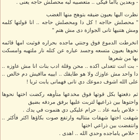
- وبعدين يااما فيكى .. متعصبيه ليه محصلش حاجه يعنى .
نظرت اليها بعيون ضيقه بتوهج منها الغضب
" محصلش حااجه ! كل دا ومحصلش حاجه .. انا قولتها كلمه
ومش هتنيها تانى الجوازة دى مش هتم "
انخرطت الدموع فوق وجنتي ماجده بحراره فوثبت امها قائمه
نحوها بعيون متسعه وجسد عباره عن كتله نار ملتهبه وامسكت
بها من شعرها
- بت انت تتعدلى اكده .. محن وقلة ادب بنات انا مش عاوزه ..
دا واحد مش عاوزك ولا هو طايقك .. ايييه ماافيش دم خالص ..
على الله اشوف دموعك دي تانى فهمانى يابت ثريا !
ثم دفعتها بكل قوتها فوق مخدعها متأوهه ركضت اختها نحوها
واحتوها بين ذراعيها لتربت عليها برفق مردفه بضيق
- خلاص يامه عاد .. حرام عليكى دي هتموت في يدك .
شهقت اختها شهقات متتاليه وارتفع صوت بكاؤها اكثر فأكثر ..
وانتفضت بين ذراعي اختها
- خلاص ياماجده وحدي الله .. اهدى .