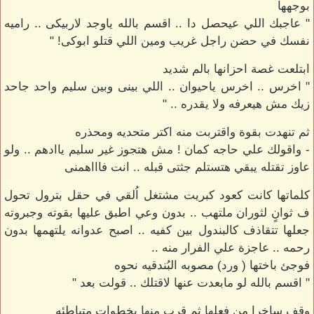
بوجهها
" عاجبك اللي عيحصل دا .. اقسم بالله ياوجد لاربيكى .. راميه
نفسك في حضن راجل غريب ومين اللي قتلو ابوكى! "
ابتلعت غصة احزانها بالم شديد
" اخرس .. اخرس ياحيوان .. اللي بينى وبين سليم واحد جاحد
زيك مش هيعرفه ولا يقدره .. "
ثم تنهدت بقوة واقتربت منه اكتر متحديه ومحذره
- واقولك علي حاجه كمان ! مش هتجوز غير سليم ياادهم .. ولو
عاوز تقتله يبقي هتستلم جثتى قبله .. انت فاااهمنى
كلماتها كانت كعود كبريت مشتغل اُلقي في حقل بترول تحول
ف ثوانٍ لثوران ملتهب .. بدون وعي اطبق عليها بقوته وجبروته
جعلها تتقاذف كالبندول بين كفيه .. اصبح عدوانه يلتهمها بدون
رحمه .. عاجزة علي الفرار منه ..
فوجئ باختها ( ورد) مصوبه البُندقيه نحوه
" اقسم بالله لو مابعدت عنها لاقتلك .. قولت بعد "
وقف ساخرا من فعلها ثم قرب منها بخطواتٍ متباطئه