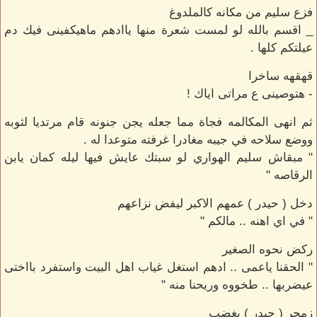
فزع سليم من مكانه كالملدوغ
_ اقسم بالله لو لمست شعرة منها ياادهم ماهيكفينى فيك دم
عيلتكم كلها .
قهقهه ساخرا
- هتوصينى ع مراتى اياك !
ثم انهى المكالمه فجاة مما جعله يجن جنونه قام مرتديا لثوبه
ووضع سلاحه في جيبه مغادرا غرفته متوعدا له .
" مبقاش سليم الهواري لو سبتك عايش فيها ليله كمان يابن
الرقاصه "
دخل ( حيدر ) عمهم الاكبر ليفض نزاعهم
" في اي اهنه .. مالكم "
ركض نحوه الصغير
" الحقنا ياعمى .. ادهم استغل غياب اهل البيت واستفرد بااختى
عيضربها .. طخووه وريحنا منه "
زمجر ( حيدر ) بغضب