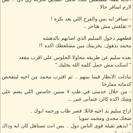
لازم اسافر حالا .
- تسافر ايه بس والفرح اللي بعد بكرة !
= تقلقش مش هتاخر ..
قطعهم دخول السليم الذي اصابهم بالدهشه
محمد بذهول: يخربيتك مين مشلفطك اكده ؟!
بعده سليم عن طريقه محاولا الجلوس علي اقرب مقعد
" اسكت مش حمل كلمه الله يخليك "
تبادلت الانظار فيما بينهم .. ثم اقترب محمد من اخيه ليتفحص
كدماته ممازحا
- من خلال خدمتى في طب ٧ سنين حاسس اللي بصم علي
وشك اكده كائن عتمانى غبى ...
ازاح سليم يد اخيه قائلا: قصر طاب ورحمه ابوك .
ضحك مجدى ومحمد سويا
" ايدهم تقيله قوى الناس دول .. بس انت تستاهل كان ايه وداك