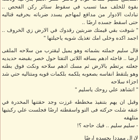
بقوة للخلف مما تسبب في سقوط ستائر ركن الفحص ..
تبادلت الادوار من مدافع لمهاجم يسدد ضرباته بحرفيه قتاليه
حتى اسقط جسده ارضًا ..
" شوفت بقي قيمتك ضربتين رقدوك في الارض زي الخروف ..
اجمد اكده وخلى امك تغذيك شويه ياحيلتها "
قال سليم جملته بشماته وهو يميل ليقترب من سلاحه الملقى
ارضا .. فاجئه ادهم بساقه اللاتى التفتا حول خصر بقبضه حديديه
جعلته يرتطم بالارض ثم مسك ادهم سلاحه ونكث فوق بطنه
وهو يلتقط انفاسه بصعوبه يلكمه بلكمات قويه ومتتاليه حتي شد
اجزاء سلاحه
" اتشاهد علي روحك ياسليم "
وقبل ان يهم بتنفيذ مخططه غرزت وجد حقتنها المخدرة في
عنقه شلت حركته فى التو واسقطته ارضًا فجلست علي ركبتيها
متلهفه
- سليم سليم .. فيك حاجه ؟!
لازال ممددا بجسده ارضًا