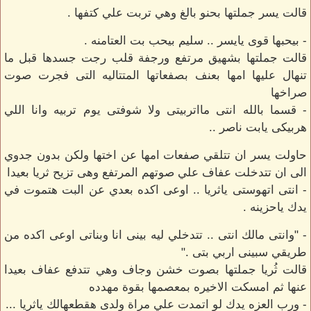
قالت يسر جملتها بحنو بالغ وهي تربت علي كتفها .
- بيحبها قوى يايسر .. سليم بيحب بت العتامنه .
قالت جملتها بشهيق مرتفع ورجفة قلب رجت جسدها قبل ما
تنهال عليها امها بعنف بصفعاتها المتتاليه التى فجرت صوت
صراخها
- قسما بالله انتى مااتربيتى ولا شوفتى يوم تربيه وانا اللي
هربيكى يابت ناصر ..
حاولت يسر ان تتلقي صفعات امها عن اختها ولكن بدون جدوي
الى ان تتدخلت عفاف علي صوتهم المرتفع وهى تزيح ثريا بعيدا
- انتى اتهوستى ياثريا .. اوعى اكده بعدي عن البت هتموت في
يدك ياحزينه .
- "وانتى مالك انتى .. تتدخلي ليه بينى انا وبناتى اوعى اكده من
طريقي سبينى اربي بتى ."
قالت ثُريا جملتها بصوت خشن وجاف وهي تتدفع عفاف بعيدا
عنها ثم امسكت الاخيره بمعصمها بقوة مهدده
- ورب العزه يدك لو اتمدت علي مراة ولدى هقطعهالك ياثريا ...