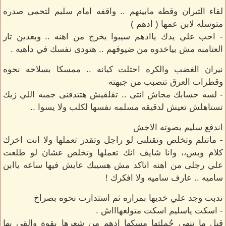
لقاء التيران وقطه مابينهم .. واقفه امام سليم لتحمى صدره
متوسله لابن عمها ( ادهم )
- احب علي يدك ياادهم سيبوا يخرج من اهنه .. وبعدين تار
العتامنه مش بياخدوه من ضيوفهم .. هتودى نفسك في داهيه .
نيران الغضب والكره احتلت كيانه .. ممسكا بسلاحه نحوه
وقطرات العرق تتصبب من جبهته
- لسه حسابك مجاش انتى .. تقلقيش هتتدفنى جمبه اللي زيك
تستاهلش تعيش لدقيقه مسلمه نفسها لكلب ولا يسوا ..
اندفع سليم بصوته الاجش
- ماتتلم وتخلص وتقتلنى لو راجل وتقدر تعملها ولا انت اخرك
كلام وبس،، وانا شايف انك تعملها وتخلص عشان لو طلعت
علي رجلى من اهنه اتاكد مش هسيبك عايش فيها ساعه ياابن
ساميه .. عارف ساميه ولا افكرك !
ندبت وجد علي خديها بمراره ثم استدارت نحوه بصراخ
- اسكت ياسليم اسكت متولعهاااش .
قبل ما تنهى جُملتها مسكها ادهم من شعرها بقوة والقي بها