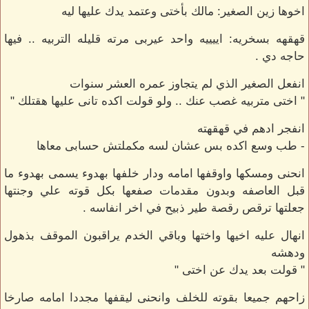
اخوها زين الصغير: مالك بأختى وعتمد يدك عليها ليه
قهقهه بسخريه: اييييه واحد عيربى مرته قليله التربيه .. فيها
حاجه دي .
انفعل الصغير الذي لم يتجاوز عمره العشر سنوات
" اختى متربيه غصب عنك .. ولو قولت اكده تانى عليها هقتلك "
انفجر ادهم في قهقهته
- طب وسع اكده بس عشان لسه مكملتش حسابى معاها
انحنى ومسكها واوقفها امامه ودار خلفها بهدوء يسمى بهدوء ما
قبل العاصفه وبدون مقدمات صفعها بكل قوته علي وجنتها
جعلتها ترقص رقصة طير ذبيح في اخر انفاسه .
انهال عليه اخيها واختها وباقي الخدم يراقبون الموقف بذهول
ودهشه
" قولت بعد يدك عن اختى "
زاحهم جميعا بقوته للخلف وانحنى ليقفها مجددا امامه صارخا