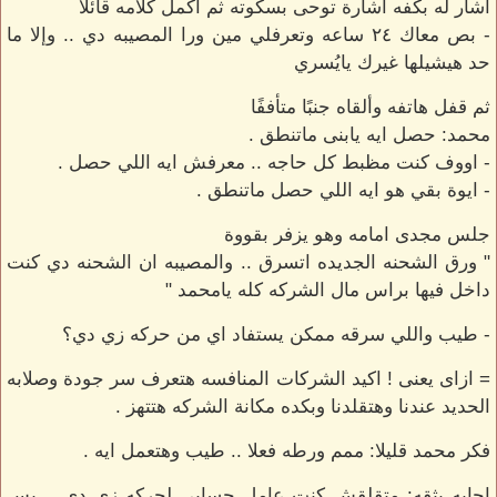
اشار له بكفه اشارة توحى بسكوته ثم اكمل كلامه قائلا
- بص معاك ٢٤ ساعه وتعرفلي مين ورا المصيبه دي .. وإلا ما
حد هيشيلها غيرك يايُسري
ثم قفل هاتفه وألقاه جنبًا متأففًا
محمد: حصل ايه يابنى ماتنطق .
- اووف كنت مظبط كل حاجه .. معرفش ايه اللي حصل .
- ايوة بقي هو ايه اللي حصل ماتنطق .
جلس مجدى امامه وهو يزفر بقووة
" ورق الشحنه الجديده اتسرق .. والمصيبه ان الشحنه دي كنت
داخل فيها براس مال الشركه كله يامحمد "
- طيب واللي سرقه ممكن يستفاد اي من حركه زي دي؟
= ازاى يعنى ! اكيد الشركات المنافسه هتعرف سر جودة وصلابه
الحديد عندنا وهتقلدنا وبكده مكانة الشركه هتتهز .
فكر محمد قليلا: ممم ورطه فعلا .. طيب وهتعمل ايه .
اجابه بثقه: متقلقش كنت عامل حسابي لحركه زي دى .. بس