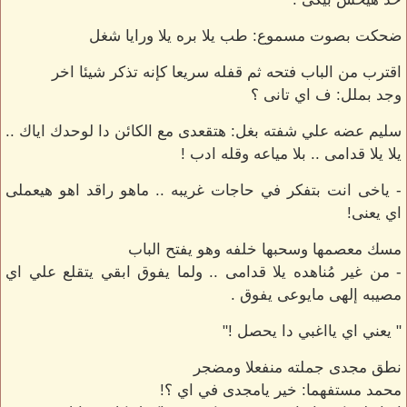
ضحكت بصوت مسموع: طب يلا بره يلا ورايا شغل
اقترب من الباب فتحه ثم قفله سريعا كإنه تذكر شيئا اخر
وجد بملل: ف اي تانى ؟
سليم عضه علي شفته بغل: هتقعدى مع الكائن دا لوحدك اياك ..
يلا يلا قدامى .. بلا مياعه وقله ادب !
- ياخى انت بتفكر في حاجات غريبه .. ماهو راقد اهو هيعملى
اي يعنى!
مسك معصمها وسحبها خلفه وهو يفتح الباب
- من غير مُناهده يلا قدامى .. ولما يفوق ابقي يتقلع علي اي
مصيبه إلهى مايوعى يفوق .
" يعني اي يااغبي دا يحصل !"
نطق مجدى جملته منفعلا ومضجر
محمد مستفهما: خير يامجدى في اي ؟!