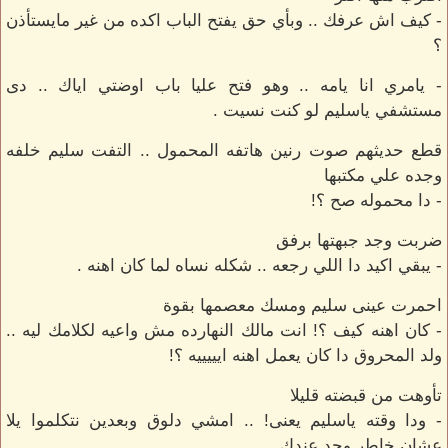
- كيف اش عرفك .. وبأي حق يفتح الباب اكده من غير مايستأذن
؟
- يامري انا يامه .. وهو فتح عليا باب اوضتي اياك .. دى
مستشفي ياسليم لو كنت نسيت .
قطع حديثهم صوت رنين هاتفه المحمول .. التفت سليم خلفه
وجده علي مكتبها
- دا محموله صح ؟!
ضربت وجد جبهتها برفق
- يبقي اكيد دا اللي رجعه .. شكله نساه لما كان اهنه .
احمرت عينى سليم ومسك معصمها بقوة
- كان اهنه كيف ؟! انت مالك النهارده مش واعيه لكلامك ليه ..
ولد المحروق دا كان يعمل اهنه ايييييه ؟!
تأوهت من قبضته قليلا
- ودا وقته ياسليم يعنى! .. امشي دلوق وبعدين نتكلموا يلا
عشان خاطر وجد عندك .