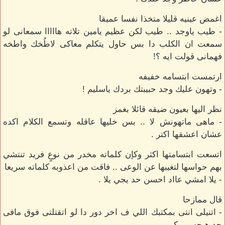
اغمض عينيه قليلا متخذا نفسا عميقا
- طيب ياوجد .. طيب لكن عظيم يامين تلاته هااااا سمعانى لو
سمعت ان الكلب دا بس حاول يتكلم معاكى لاطُخك واطخه
فهمانى قولت ايه ؟!
ارتمست ابتسامه خفيفه
- وتهون عليك وجد حبيبتك بردك ياسليم !
نظر اليها بعيون ضيقه قائلا بغمز
- ماهى ماتهونش لا .. بس خليها عاقله وتسمع الكلام اكده
عشان اعشقها اكتر .
اتسعت ابتسامتها اكثر وكإن كلماته مخدر من نوعٍ فريد تنتشي
بهم حواسها لتغيبها عن الوعى .. فاقت من اعذوبه كلماته سريعا
- يلا امشي عااد احسن حد يجي يلا .
قال ممازحا
- اتنيلى انتى بمكتبك اللي ف اخر دور دا لو اتقتلتى فوق مافى
حد هيحس بيكى .