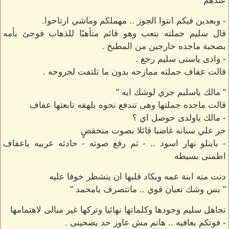
عندهم "
- وبعدين فيكم انتوا الجوز .. مهملكم وماشي ارتاحوا.
قال سليم جملته بتعب وهو قائم متأهبًا للذهاب فوجئ بأمه
بصحبة ماجده خارجين من المطبخ .
- وادى ياستى سليم رجع .
قالت عفاف جملته ممازحه بدون ما تلتفت لجروحه .
" مالك ياسليم جري لوشك ايه "
قالت ماجده جملتها وهى تندفع نحوه بلهفه تابعتها عفاف
- مالك ياولدى حوصل اي ؟
جز علي سنانه غاضبا قائلا بصوت منخفضٍ
- باينلو نهار اسود .. - ثم رفع صوته - حادثه عربيه ياعفاف
اطمنى بسيطه
دنت منه ابنة عمه ويكاد قلبها ان ينشطر خوفا عليه
" بس وشك تعبان قوي .. ماتتصرف يامحمد "
تجاهل سليم وجودها وكلماتها نهائيا وتركها غير مبالى لاهتمامها
- فوتكم بعافيه .. هانم مش عاوز حد يصحينى .