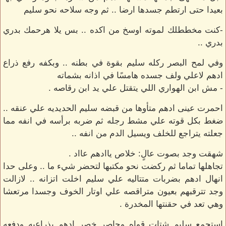
بعيدا حتى ارتطم جسدها ارضا .. ثم وجه سلاحه نحو سليم
-كنت مخططلك لموته اوسخ من اكده .. بس يلا هرحمك بدري
بدري ..
وفي لمح البصر ركله سليم بقوة في بطنه .. وبكفه رفع ذراع
ادهم لاعلي ولف جسده هامسًا في اذانه بشماته
- مش ابن الهواري اللي يتقتل علي يد ابن رقاصه .
احمرت عينى ادهم متأوها من قبضه سليم الحديديه علي عنقه ..
ضغط بكل قوته علي مشط رجله ثم ضربه برأسه في انفه مما
جعلته يتراجع للخلف ويسيل الدم من انفه ..
شهقت وجد بصوت عالٍ: خلاص ياادهم عااد .
تجاهلها تماما ثم ركضت نحو مكتبها لتحضر شيء ما .. وعلى حدا
انهال ادهم بضربات متتاليه علي سليم اخلت اتزانه .. لازالت
وجد تترقبهم بعيون متراقصه علي اوتار الخوف وجسدا مرتعشا
وهي تعد في حقنتها المخدرة .
استجمع سليم شتات قواه وحاصر خصر ادهم بذراعيه ودفعه