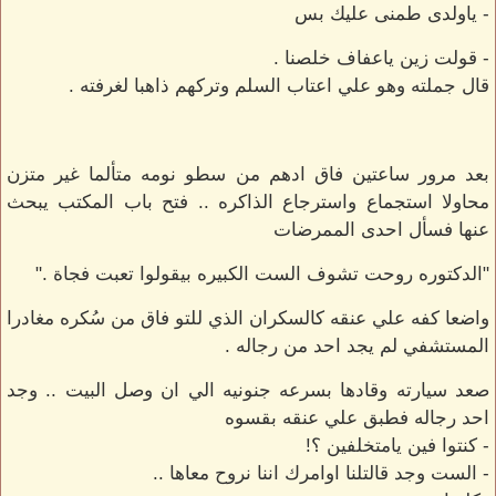
- ياولدى طمنى عليك بس
- قولت زين ياعفاف خلصنا .
قال جملته وهو علي اعتاب السلم وتركهم ذاهبا لغرفته .
بعد مرور ساعتين فاق ادهم من سطو نومه متألما غير متزن
محاولا استجماع واسترجاع الذاكره .. فتح باب المكتب يبحث
عنها فسأل احدى الممرضات
"الدكتوره روحت تشوف الست الكبيره بيقولوا تعبت فجاة ."
واضعا كفه علي عنقه كالسكران الذي للتو فاق من سُكره مغادرا
المستشفي لم يجد احد من رجاله .
صعد سيارته وقادها بسرعه جنونيه الي ان وصل البيت .. وجد
احد رجاله فطبق علي عنقه بقسوه
- كنتوا فين يامتخلفين ؟!
- الست وجد قالتلنا اوامرك اننا نروح معاها ..