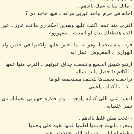
- مالك ببنات عمك ياادهم .
اجابه في حزم: واحد عيربى مراته .. فيها حاجه دى ؟
اقترب منه عمه: اكتب عليها وبعدين احكم زي ماانت عاوز .. غير
اكده هقطعلك يدك لو اتمدت .. مفهوووم .
قرب منه متحديا: وهو انا لما اخش عليها والاقيها في حضن ولد
الهواري .. المفروض اعمل ايه .
ارتفع شهيق الجميع واتسعت حِداق عيونهم .. اقترب منها عمها
- الكلام دا حصل يابت سالم !
تراجعت بجسدها للخلف مستجمعه قواها
- لا .. دا كداب ياعمى .
ادهم: انتى اللي كدابه ياوجد .. ولو فاكرة حهتربي بعملتك دى
تبقي غلطانه .
- الحب مش غلط ياادهم .
بمجرد مانهت جملتها لطمها عمها بقوه علي وجنتها
- قطع لسانك .. حب اي اللي عتتحدتى عنه .