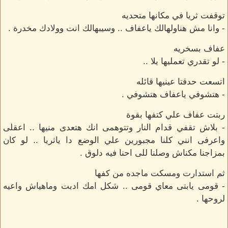
توقفت ثريا في مكانها متحديه
- وانا مش هناولهالك ياعفاف .. وسيبهالك انت وولادك مخدرة .
عفاف بسخريه
- لو تقدري تعمليها يلا ..
اتسعت حدقتا عينيها قائله
- هتشوفي ياعفاف هتشوفي .
ربتت عفاف علي كتفها بقوة
- بلاش تقفي قدام النار وتتوهمى انك هتعدى منيها .. اعقلى
واعرفى انني كلنا مجبورين علي الوضع دا ياثريا .. لو كان
بمزاجنا مكناش وصلنا للى احنا فيه دلوق .
ثم استدارت ومسكت ماجده من كفها
- قومى يابتى معاي قومى .. شكل امك ادبت وماهياش واعيه
لروحها .