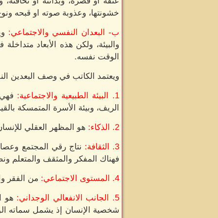
عنقه أو قصره، وبدانته أو نحافته، و
خشونتها، وعذوبة صوته او قبحه ونوع 
ب- البعدان النفسي والاجتماعي:
وي
والبيئة، ولكن هذه الأبعاد متداخلة 
الوقت نفسه.
ويعتمد الكاتب في وصف البعدين ال
1. البيئة الطبيعية والاجتماعية:
فهي ت
الريف، وبيئة الأسرة المتمسكة بالقيم
2. الذكاء:
هو المظهر العقلي للإنسان
3. الثقافة:
نتاج رقي المجتمع وعصار
فهناك المفكر والمثقف والمتعلم ونص
4. المستوى الاجتماعي:
من الفقر و
5. الجانب الانفعالي الوجداني:
هو ا
شخصية الإنسان إذ يشمل سماته الور