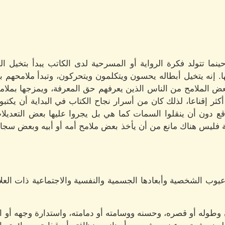
ا تتولد فكرة الرواية أو المسرحية لدى الكاتب يبدأ بتخيل ا
 إنه يتخيل أبطاله يحسون ويتكلمون ويتحركون، وتبدأ ملامحهم بال
عض الملامح من الناس الذين يعرفهم حق المعرفة، ويمزجها بملام
كثر إقناعا، لذلك كان من أسرار نجاح الكتاب في البداية أن يكتب
 دون أن ينقلوا السمات كما هي بل يجروا عليها بعض التعديلات
ية فليس هناك مانع من أن يأخذ بعض ملامح أمه أو أبيه وبعض سج
يوب الشخصية وأبعادها الجسمية والنفسية والاجتماعية ذات العلاق
طوله أو قصره، وحسنه ووسامته أو دمامته، واستدارة وجهه أو ا