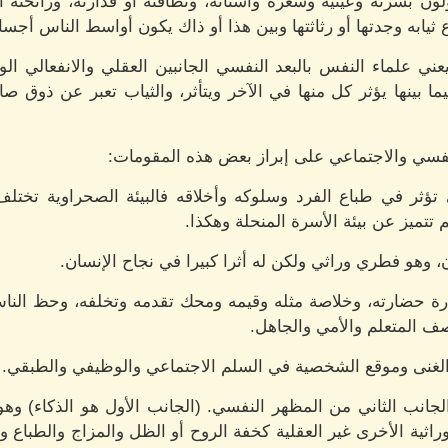
لون بشرته وعينيه وشعره وأسنانه، ونظافته أو قذارته، ورائحته ا
ثيابه وجدتها أو رثاثتها وبين هذا أو ذاك يكون أواسط الناس أجسام
عني علماء النفس بالبعد النفسي الجانبين العقلي والانفعالي الو
فيما بينها يؤثر كل منها في الآخر ويتأثر، والثياب تعبر عن ذوق ص
نفسي والاجتماعي على إبراز بعض هذه المقومات:
ؤثر في طباع الفرد وسلوكه وأخلاقه فالبيئة الصحراوية تختلف ع
 تتميز عن بيئة الأسرة المنحلة وهكذا.
، وهو فطري وراثي ولكن له أثرا كبيرا في نجاح الإنسان.
ة حضارته، وخلاصة مثله وقيمه ومحك تقدمه وتخلفه، وحظ الن
ف المتعلم والأمي والجاهل.
الغنى وموقع الشخصية في السلم الاجتماعي والوظيفي والطبقي.
لجانب الثاني من المظهر النفسي. (الجانب الأول هو الذكاء) وه
اثية الأخرى غير العقلية كخفة الروح أو الظل والمزاج والطباع 