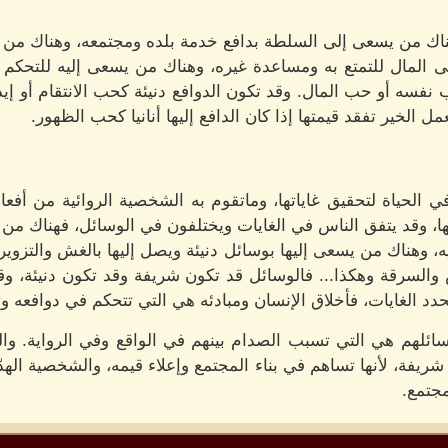
هناك من يسعى إلى السلطة بدافع خدمة بلده ومجتمعه، وهناك م
ى المال للتمتع به ومساعدة غيره، وهناك من يسعى إليه للتحكم 
 نفسه أو حب المال. وقد تكون الدوافع دنيئة كحب الانتقام أو إي
عمل الخير تفقد قيمتها إذا كان الدافع إليها أنانيا كحب الظهور.
 الحياة لتحقيق غاياتها، وماتقوم به الشخصية الروائية من أفع
ها، وقد يتفق الناس في الغايات ويختلفون في الوسائل، فهناك م
ه، وهناك من يسعى إليها بوسائل دنيئة ويصل إليها بالغش والتزوي
والسرقة وهكذا... فالوسائل قد تكون شريفة وقد تكون دنيئة، 
تحدد الغايات، فأخلاق الإنسان ومبادئه هي التي تتحكم في دوافعه و
ائلهم هي التي تسبب الصدام بينهم في الواقع وفي الرواية. والش
ها شريفة، لأنها تساهم في بناء المجتمع وإعلاء قيمه، والشخصية اله
مجتمع.