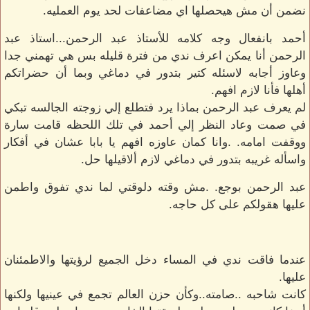
نضمن أن مش هيحصلها اي مضاعفات لحد يوم العمليه.
أحمد بانفعال وجه كلامه للأستاذ عبد الرحمن...استاذ عبد
الرحمن أنا يمكن اعرف ندي من فترة قليله بس هي تهمني جدا
وعاوز أجابه لاسئله كتير بتدور في دماغي وبما أن حضراتكم
أهلها فأنا لازم افهم.
لم يعرف عبد الرحمن بماذا يرد فتطلع إلي زوجته الجالسه تبكي
في صمت وعاد النظر إلي أحمد في تلك اللحظه قامت سارة
ووقفت امامه. .وانا كمان عاوزه افهم يا بابا عشان في أفكار
واسأله غريبه بتدور في دماغي لازم ألاقيلها حل.
عبد الرحمن بوجع. .مش وقته دلوقتي لما ندي تفوق واطمن
عليها هقولكم على كل حاجه.
عندما فاقت ندي في المساء دخل الجميع لرؤيتها والاطمئنان
عليها.
كانت شاحبه ..صامته..وكأن حزن العالم تجمع في عينيها ولكنها