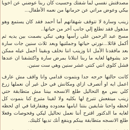
مصدقتش نفسي لما شفتك وحسيت كأن ربنا عوضني عن اخويا
بيكي وعوض مراتي عن حرمانها من نعمه الأطفال...
زينب وسارة لا تتوقف شهقاتهم أما أحمد فقد كان يستمع وهو
مذهول فقد تطلع إلي جانب آخر من حياتها..
مسح عبد الرحمن على رأسها وهي تبكي بصمت بين يديه ثم
أكمل قائلا...نورتي حياتها وجملتيها وبعد ثلاث سنين جات سارة
بعد مافقدنا الأمل انا وزينب اننا نخلف وبقينا أجمل عيله ممكن
حد يشوفها لغايه ما ربنا ابتلانا بمرض سارة واكتشفنا ان عندها
فشل كلوي انتي كنتي عشر سنين وهي ست سنين.
كانت حالتها حرجه جدا وبتموت قدامي وانا واقف مش عارف
اعمل ايه او أتصرف ازاي ومكانش في حل غير أن نعملها زرع
كلي بس مع التحاليل طلع الانسجه بيننا مش متطابقة حتي
زينب مينفعش تتبرع لها بكليه ولا لقينا متبرع كنا بنموت كل
لحظه واحنا شايفين بنتنا ايامها معدوده وهتفارقنا في اي لحظه
لغايه ما الدكتور اقترح أننا نعمل تحاليل ليكي وفحوصات وفعلا
طلع الانسجه متطابقة بينكم وينفع أنك تديها كليتك.