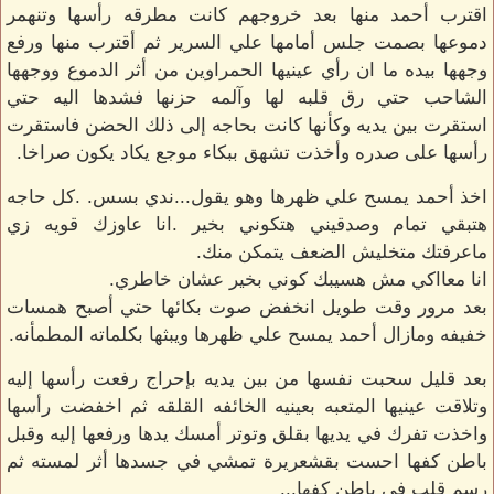
اقترب أحمد منها بعد خروجهم كانت مطرقه رأسها وتنهمر
دموعها بصمت جلس أمامها علي السرير ثم أقترب منها ورفع
وجهها بيده ما ان رأي عينيها الحمراوين من أثر الدموع ووجهها
الشاحب حتي رق قلبه لها وآلمه حزنها فشدها اليه حتي
استقرت بين يديه وكأنها كانت بحاجه إلى ذلك الحضن فاستقرت
رأسها على صدره وأخذت تشهق ببكاء موجع يكاد يكون صراخا.
اخذ أحمد يمسح علي ظهرها وهو يقول...ندي بسس. .كل حاجه
هتبقي تمام وصدقيني هتكوني بخير .انا عاوزك قويه زي
ماعرفتك متخليش الضعف يتمكن منك.
انا معااكي مش هسيبك كوني بخير عشان خاطري.
بعد مرور وقت طويل انخفض صوت بكائها حتي أصبح همسات
خفيفه ومازال أحمد يمسح علي ظهرها ويبثها بكلماته المطمأنه.
بعد قليل سحبت نفسها من بين يديه بإحراج رفعت رأسها إليه
وتلاقت عينيها المتعبه بعينيه الخائفه القلقه ثم اخفضت رأسها
واخذت تفرك في يديها بقلق وتوتر أمسك يدها ورفعها إليه وقبل
باطن كفها احست بقشعريرة تمشي في جسدها أثر لمسته ثم
رسم قلب في باطن كفها...