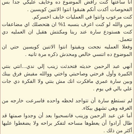
انا ساعتها كنت رافض الموضوع ده وخايف عليكي جدا بس
الفحوصات أكدت أنكم هتبقوا انتوا الاتنين كويسين .
كنت مرعوب وانتوا في العمليات خايف اخسركم.
بس والله لو كنت اعرف بنسبه 1% ان هتحصلك اي مضاعفات
كنت هستودع سارة عند ربنا ومكنتش هقبل ان العمليه دي
تتعمل.
وفعلا العمليه نجحت وبقيتوا انتوا الاتنين كويسين حتي ان
الموضوع ده اتنسي خالص ومحدش ذكره مرة تانيه .
أنهي عبد الرحمن حديثه فتحدثت زينب إلي ندي...انتي بنتي
الكبيرة وأول فرحتي وصاحبتي واختي ووالله مفيش فرق بينك
وبين سارة عمري مافكرت انك مش بنتي ولا الفكرة دي جات
علي بالي في يوم .
لم تستطع سارة أن تتواجد لحظه واحده فاسرعت خارجه من
الغرفه وهي تشهق ببكاء.
أما عن عبد الرحمن وزينب فانسحبوا بعد أن وجدوا صمتها قد
طال أرادوا أن يعطوها مساحه لتفكر براحه ولا يضغطوا عليها
أكثر من ذلك .