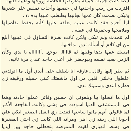
أيضا كانت جميله جميله بطريقتها الخاصه وروحها وطيبه قلبها.
اقتربت من زينب واخذتها في حضنها وأخذت تملس علي شعرها
وتبكي بصمت كان عمها بجانبها يطبطب عليها بدفء .
اما أحمد فقد كانت عينيه معلقه عليها كأنه يحفظ تفاصيلها
وملامحها ويحفرها في عقله .
لم تتحدث ولم تبكي ولكن كانت نظرة التساؤل في عينيها أبلغ
من اي كلام أو أسأله تدور بداخلها.
امسك عمها يدها وقبلها ثم قاااال بوجع. .آااااااه يا ندي وكأن
الزمن بيعيد نفسه وبيوجعني في أغلي حاجه عندي مرة تانيه.
ثم نظر إليها وقال...عارفه انا شيلتك على أيدي أول ما اتولدتي
علطول دخلتي قلبي من اول ماشفتك كنتي جميله ورقيقه زي
قطرة الندي وسميتك ندي.
اول ما اتصلوا بيا وبلغوني ان حسين وفاتن عملوا حادثه وهما
في المستشفي الدنيا اسودت في وشي وكانت الفاجعة الأكبر
لما قالولي أنهم ماتوا ساعتها قعدت زي العيل الصغير ابكي علي
أخويا اللي ربيته زي ابني ومراته اللي كانت زي اختي الصغيرة
في وسط انهياري لقيت الممرضه بتحطلي حاجه بين إيديا