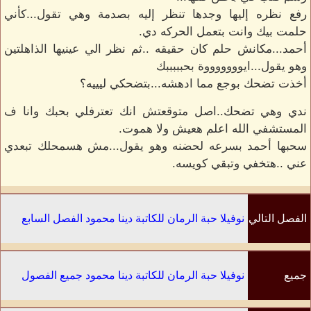
رفع نظره إليها وجدها تنظر إليه بصدمة وهي تقول...كأني
حلمت بيك وانت بتعمل الحركه دي.
أحمد...مكانش حلم كان حقيقه ..ثم نظر الي عينيها الذاهلتين
وهو يقول...ايوووووووة بحبببببك
أخذت تضحك بوجع مما ادهشه...بتضحكي ليييه؟
ندي وهي تضحك..اصل متوقعتش انك تعترفلي بحبك وانا ف
المستشفي الله اعلم هعيش ولا هموت.
سحبها أحمد بسرعه لحضنه وهو يقول...مش هسمحلك تبعدي
عني ..هتخفي وتبقي كويسه.
الفصل التالي
نوفيلا حبة الرمان للكاتبة دينا محمود الفصل السابع
جميع
نوفيلا حبة الرمان للكاتبة دينا محمود جميع الفصول