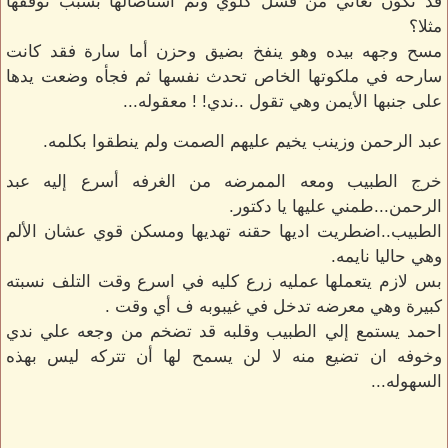
قد تكون تعاني من فشل كلوي وتم استأصالها بسبب توقفها
مثلا؟
مسح وجهه بيده وهو ينفخ بضيق وحزن أما سارة فقد كانت
سارحه في ملكوتها الخاص تحدث نفسها ثم فجأه وضعت يدها
على جنبها الأيمن وهي تقول ..ندي! ! معقوله...
عبد الرحمن وزينب يخيم عليهم الصمت ولم ينطقوا بكلمه.
خرج الطبيب ومعه الممرضه من الغرفه أسرع إليه عبد
الرحمن...طمني عليها يا دكتور.
الطبيب..اضطريت اديها حقنه تهديها ومسكن قوي عشان الألم
وهي حاليا نايمه.
بس لازم يتعملها عمليه زرع كليه في اسرع وقت التلف نسبته
كبيرة وهي معرضه تدخل في غيبوبه ف أي وقت .
احمد يستمع إلي الطبيب وقلبه قد تضخم من وجعه علي ندي
وخوفه ان تضيع منه لا لن يسمح لها أن تتركه ليس بهذه
السهوله...