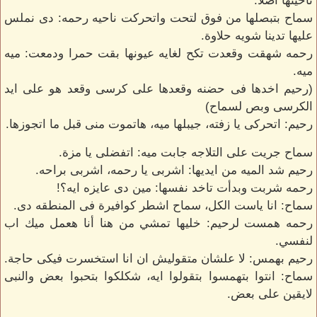
ناحيتها اصلا.
سماح بتبصلها من فوق لتحت واتحركت ناحيه رحمه: دى نملس
عليها تدينا شويه حلاوة.
رحمه شهقت وقعدت تكح لغايه عيونها بقت حمرا ودمعت: ميه
ميه.
(رحيم اخدها فى حضنه وقعدها على كرسى وقعد هو على ايد
الكرسى وبص لسماح)
رحيم: اتحركى يا زفته، جيبلها ميه، هاتموت منى قبل ما اتجوزها.
سماح جريت على التلاجه جابت ميه: اتفضلى يا مزة.
رحيم شد الميه من ايديها: اشربى يا رحمه، اشربى براحه.
رحمه شربت وبدأت تاخد نفسها: مين دى عايزه ايه؟!
سماح: انا ياست الكل، سماح اشطر كوافيرة فى المنطقه دى.
رحمه همست لرحيم: خليها تمشي من هنا أنا هعمل ميك اب
لنفسي.
رحيم بهمس: لا علشان متقوليش ان انا استخسرت فيكى حاجة.
سماح: انتوا بتهمسوا بتقولوا ايه، شكلكوا بتحبوا بعض والنبى
لايقين على بعض.