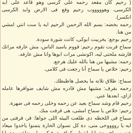
( رحيم كان مقعد رحمه على كرسى وهو قاعد على ايد
الكرسى، وهوووووب رحيم وقع فى الارض وايد الكرسى
انكسر).
رحمه بخضه: بسم الله الرحمن الرحيم ايه يا ست انتي امشي
من هنا.
رحيم بوجع: يخربيت ابوكى، كانت شورة سودة.
سماح قربت تقوم رحيم: قووم ياسيد الناس، مش عارفه مراتك
قارشه ملحتى ليه، اكونشى مرات ابوها وانا مش عارفه.
رحمه: مشيها من هنا بالله عليك هرجع.
رحيم: خلاص يا سماح أنا رجعت فى كلامى.
سماح: طلاق تلاته ما يحصل هاظبطك.
رحمه بقرف: مشيها مش قادره مش شايف ضوافرها عامله
ازاي، ابعدها عني.
رحيم قام وشد سماح بعيد عن رحمه وخلى رحمه فى ضهرة.
رحيم: خلاص يا سماح امشى، هى قرفت منك.
سماح فى اللحظه دى طلعت البيئه اللى جواها: قر، قرفتى من
ايه يا رووووحى منى، دة كل نسوان الحارة يتمنوا ياخدوا ميعاد
عند سماح، دة انا اشطر كوافيرة فيكى يا منطقه، دة انا