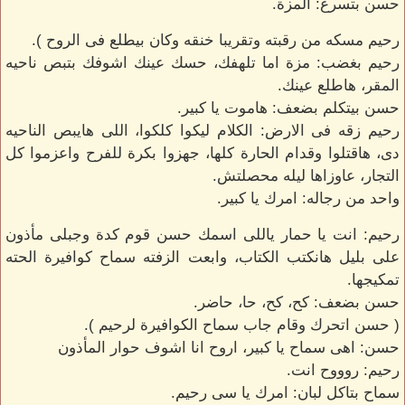
حسن بتسرع: المزة.
رحيم مسكه من رقبته وتقريبا خنقه وكان بيطلع فى الروح ).
رحيم بغضب: مزة اما تلهفك، حسك عينك اشوفك بتبص ناحيه
المقر، هاطلع عينك.
حسن بيتكلم بضعف: هاموت يا كبير.
رحيم زقه فى الارض: الكلام ليكوا كلكوا، اللى هايبص الناحيه
دى، هاقتلوا وقدام الحارة كلها، جهزوا بكرة للفرح واعزموا كل
التجار، عاوزاها ليله محصلتش.
واحد من رجاله: امرك يا كبير.
رحيم: انت يا حمار ياللى اسمك حسن قوم كدة وجبلى مأذون
على بليل هانكتب الكتاب، وابعت الزفته سماح كوافيرة الحته
تمكيجها.
حسن بضعف: كح، كح، حا، حاضر.
( حسن اتحرك وقام جاب سماح الكوافيرة لرحيم ).
حسن: اهى سماح يا كبير، اروح انا اشوف حوار المأذون
رحيم: روووح انت.
سماح بتاكل لبان: امرك يا سى رحيم.