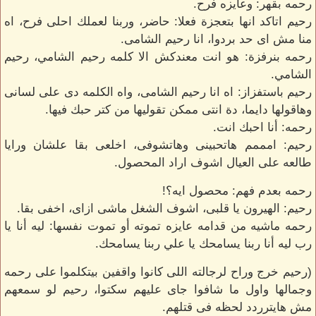
رحمه بقهر: وعايزه فرح.
رحيم اتاكد انها بتعجزة فعلا: حاضر، وربنا لعملك احلى فرح، اه
منا مش اى حد بردوا، انا رحيم الشامى.
رحمه بنرفزة: هو انت معندكش الا كلمه رحيم الشامي، رحيم
الشامي.
رحيم باستفزاز: اه انا رحيم الشامى، واه الكلمه دى على لسانى
وهاقولها دايما، دة انتى ممكن تقوليها من كتر حبك فيها.
رحمه: أنا احبك انت.
رحيم: امممم هاتحبينى وهاتشوفى، اخلعى بقا علشان ورايا
طالعه على العيال اشوف اراد المحصول.
رحمه بعدم فهم: محصول ايه؟!
رحيم: الهيرون يا قلبى، اشوف الشغل ماشى ازاى، اخفى بقا.
رحمه ماشيه من قدامه عايزه تموته أو تموت نفسها: ليه أنا يا
رب ليه أنا ربنا يسامحك يا علي ربنا يسامحك.
(رحيم خرج وراح لرجالته اللى كانوا واقفين بيتكلموا على رحمه
وجمالها واول ما شافوا جاى عليهم سكتوا، رحيم لو سمعهم
مش هايترردد لحظه فى قتلهم.