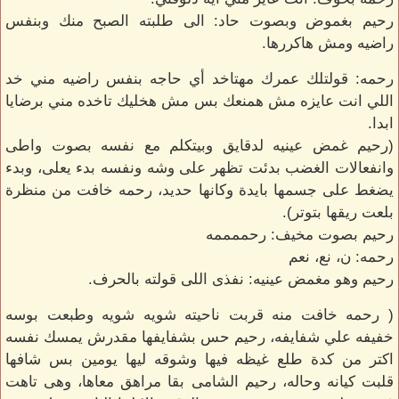
رحيم بغموض وبصوت حاد: الى طلبته الصبح منك وبنفس
راضيه ومش هاكررها.
رحمه: قولتلك عمرك مهتاخد أي حاجه بنفس راضيه مني خد
اللي انت عايزه مش همنعك بس مش هخليك تاخده مني برضايا
ابدا.
(رحيم غمض عينيه لدقايق وبيتكلم مع نفسه بصوت واطى
وانفعالات الغضب بدئت تظهر على وشه ونفسه بدء يعلى، وبدء
يضغط على جسمها بايدة وكانها حديد، رحمه خافت من منظرة
بلعت ريقها بتوتر).
رحيم بصوت مخيف: رحممممه
رحمه: ن، نع، نعم
رحيم وهو مغمض عينيه: نفذى اللى قولته بالحرف.
( رحمه خافت منه قربت ناحيته شويه شويه وطبعت بوسه
خفيفه علي شفايفه، رحيم حس بشفايفها مقدرش يمسك نفسه
اكتر من كدة طلع غيظه فيها وشوقه ليها يومين بس شافها
قلبت كيانه وحاله، رحيم الشامى بقا مراهق معاها، وهى تاهت