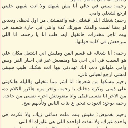
رحمه: سبني في حالي أنا مش شبهك ولا انت شبهي خليني
ارجع لشغلي وامي.
رحيم: شغلك اللى فشلتى فيه واتقفشتى من اول لحظه، وبعدين
لو بعتنا لست والدتك صورتك كدة وانتى فى حارة شعبيه فى
بيت تاجر مخدرات هاتقول ايه، طب انا يا رحمه، انا اللى
مبرجعش فى كلمه قولتها.
رحمه: أنا شغاله ف قسم الفن ومليش اني اشتغل مكان علي
هو السبب في اني اجي هنا ومنفعش غير في اخبار الفن وبس
وامي ملهاش ذنب انك تهددني بيها انت شكلك طيب سيبني
امشي ارجع لحياتي تاني.
رحيم مسكها من شعرها: انا اشر مما تتخيلى والليله هاتكونى
على ذمتى وبكرة دخلتك يا رحمه، واخر مرة هاكرر الكلام دة،
من الاخر انا نفسى فيكى وانا متعودتش احرم نفسى من حاجة.
رحمه بوجع: اتعودت تيجي ع بنات الناس وتأذيهم صح.
رحيم بغموض: مفيش بنت ملت دماغى زيك، ولا فكرت فى
واحدة غيرك، ولا نفذت لواحدة اللى هى عاوزاة الا انتى.