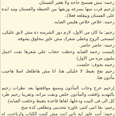
رحمه: مش همسح حاجه ولا هغير الفستان.
(رحيم قرب منها بسرعه وزنقها بين الحيطه والفستان ومد ايدة
على الفستان وييقلعه فعلا)..
رحمه: خلاص خلاص هلبس العبايه.
رحيم: ما كان من الاول، لازم دور الشرسه دة مش لايق عليكى،
امسحى الروج وغطى شعرك مش عاوز مخلوق يشوفه.
رحمه: حاضر حاضر.
(لبست رحمه العبايه وحطت حجاب علي شعرها بقت اجمل
مليون مره من الاول)
رحمه بخوف: خلصت.
رحيم نفخ بغيظ: لا خليكى هنا، انا مش هاطلعك اصلا هاجيب
مأذون هنا.
(رحيم خرج وجاب المأذون وسمع موافقتها بعد نظرات رحيم
بالتهديد وافقت والمأذون خلص وبقت مراته، وتقريبا رحيم طرد
كل الى فى البيت ودخلها، لقاها قاعدة بتعيط وخلعت العبايه).
رحيم: بقا انتى كنتى عاوزة تتحدينى وتطلعى كدة صح.
رحمه: أنت عاوز ايه تاني انت مش كتبت الكتاب وارتاحت، اه