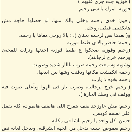
( فوزيه جت جرى عليهم )
فوزيه: امرك يا سى رحيم.
رحيم: خدى رحمه وخلى بالك منها، لو حصلها حاجة مش
هايكفينى فيكى روحك.
و( بعدها بص لرحمه بحنان ). : يالا روحى معاها يا رحمه.
رحمه: حاضر يالا ي طنط فوزيه
(رحيم وفوزيه ضحكوا ع طنط فوزيه اخدتها ونزلت للمخبئ
ورحيم خرج لرجالته).
وشويه وسمعت رحمه ضرب ناااار شديد وصويت
رحمه انكمشت مكانها ودفنت وشها بين ايديها.
رحمه بخوف: يارب
( رحيم خرج لرجالته، وضرب نار فى الهوا وبأعلى صوت فيه
ووقف فى وسك الحارة ).
رحيم: مش عاوزحد يقف يتفرج اللى هايقف هايموت، كله يقفل
على نفسه كويس.
حسن: كل واحد يا رحيم باشا فى مكانه.
رحيم بغموض: سيبه يدخل من الجهه الشرقيه، ويدخل لغايه نص