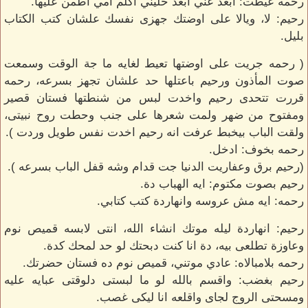
رحمه عيطت: ابعد عني ابعد خليني اكلم امي اطمن عليها.
رحيم: لا، ويالا على اوضتك جهزى نفسك علشان كتب الكتاب
بليل.
( رحمه جريت على اوضتها تعيط لغايه ما جة الوقت وسمعت
صوت المأذون ورحيم باعتلها حد علشان تجهز بسرعه، رحمه
قررت تتحدى رحيم واخدت لبس من شنطتها فستان قصير
ومفتوح من ضهر ولمت شعرها على جنب وحطت روح نبيتى،
ولقت الباب بيخبط عرفت انه رحيم اخدت نفس طويل وردت ).
رحمه بخوف: ادخل.
(رحيم برق وعفاريت الدنيا جت قدام وشه قفل الباب بسرعه ).
رحيم بصوت مكتوم: ايه الهباب دة.
رحمه: ايه مش عروسه وانهاردة كتب كتابي.
رحيم: انهاردة ليله موتك انشاء الله، انتى لابسه قميص نوم
وعاوزة تطلعى بيه، دة انا كنت دبحتك لو حد لمحك كدة.
رحمه بلامبالاه: عادي موتني، قميص نوم ده فستان حضرتك.
رحيم بغضب: واقسم بالله لو ما لبستى دلوقتى عبايه عليه
ومسحتى الروج لجاى واقلعه انا ليكى غصب.