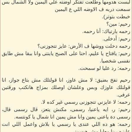
لبست هدومها وطلعت تفتكر أوضته علي اليمين ولا الشمال بس
سمعت دربه ف الاوضه اللي ع اليمين
خبطت بتوتر).
رحيم: مين؟
رحمه بارتباك: أنا رحمه.
رحيم: أدخلى.
رحمه دخلت ووشها ف الأرض: عايز تتجوزنى؟
رحيم: يافتاح يا عليم، احنا على الصبح يابنتى وانا ببقا مش طايق
نفسى شخصيا.
رحمه: رد عليا لو سمحت.
رحيم نفخ بضيق: لا مش عاوز، انا قولتلك مش بتاع جواز، انا
قولتلك عاوزك وبس وعلشان اوصلك بمزاج هانكتب ورقتين
عرفى.
رحمه: لا عايزني تتجوزنى رسمي غير كده لا.
رحيم: ر، ايه ياعنيا، رسمى، مكنش يتعز، قال رسمى قال،
رسمى دة ياعنى يمين وانا مش يمين انا شمال يا كونتسه.
رحمه: هو ده اللي عندى يا رسمي يا بلاش واعمل اللي انت
عايزه ربنا معايا مش هيسيبني.