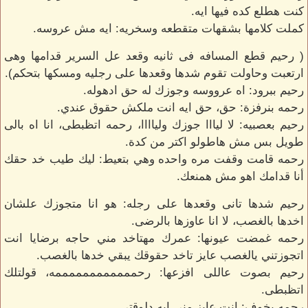
كنت هطلع كده فيها ايه.
كملت كلامها بشقهات متقطعه وسخريه: ايه مش عروسه.
( ‏رحيم قطع المسافه فى ثانيه وقعد عل السرير قدامها وهى
ارتعبت وحاولت تقوم شدها وقعدها على رجليه ومسكها بتحكم).
رحيم ببرود: اه عرووسه وجوزك له حق ادهوله.
رحمه بنرفزة: حق، حق ايه انت ملكش حقوق عندي.
رحيم بعصبيه: لا ليااا جوزك ولياااا، رحمه اتظبطى، انا اه بالى
طويل بس مش هاطولو اكتر من كدة.
رحمه قامت وقفت مره واحده وهي بتعيط: ليك طيب خد حقك
أنا قدامك اهو مش همنعك.
رحيم شدها تانى وقعدها على رجله: هو انا متجوزك علشان
اخدها بالغصب، لا انا عاوزها بالرضى.
رحمه غمضت عيونها: عمرك مهتاخد مني حاجه برضايا انت
اتجوزتني يالغصب عايز تاخد حقوقك يبقي خدها بالغصب.
رحيم بصوت عاللى افزعها: رحممممممممممممه، قولتلك
اتظبطى.
رحمه بخوف: انت عايز مني ايه دلوقتي.