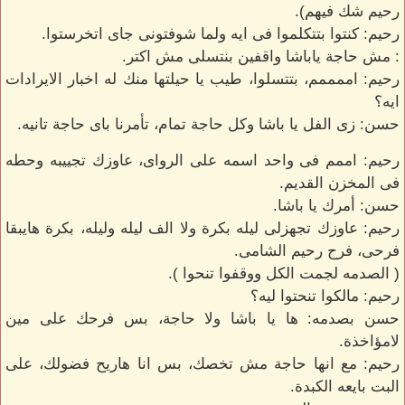
رحيم شك فيهم).
رحيم: كنتوا بتتكلموا فى ايه ولما شوفتونى جاى اتخرستوا.
: مش حاجة ياباشا واقفين بنتسلى مش اكتر.
رحيم: اممممم، بتتسلوا، طيب يا حيلتها منك له اخبار الايرادات
ايه؟
حسن: زى الفل يا باشا وكل حاجة تمام، تأمرنا باى حاجة تانيه.
رحيم: اممم فى واحد اسمه على الرواى، عاوزك تجييبه وحطه
فى المخزن القديم.
حسن: أمرك يا باشا.
رحيم: عاوزك تجهزلى ليله بكرة ولا الف ليله وليله، بكرة هايبقا
فرحى، فرح رحيم الشامى.
( الصدمه لجمت الكل ووقفوا تنحوا ).
رحيم: مالكوا تنحتوا ليه؟
حسن بصدمه: ها يا باشا ولا حاجة، بس فرحك على مين
لامؤاخذة.
رحيم: مع انها حاجة مش تخصك، بس انا هاريح فضولك، على
البت بايعه الكبدة.