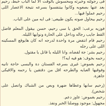
فى رجولته وخبرته ومحسوش بالوقت الا لما الباب خبط، رحيم
بعد عنها بصعوبه وكانوا بيتنفسوا بسرعه نتيجة الاعصار اللى
رحيم عملوا فيها...
رحيم بيحاول صوته يكون طبيعى: فى ايه مين على الباب.
فوزيه برعب: الحق يا سى رحيم، حسن بيقول المعلم فاضل
القط جايب رجاله وداخل على الحارة ونوايها الليله.
رحيم قام انتفض مرة واحدة لدرجه انه كان هايوقع المسكينه
اللى على رجله
رحيم بشر: جة لقضاه، وانا الليله يا قاتل يا مقتول.
رحمه بخوف: هو فيه ايه؟!
رحيم بغموض: غيرى بسرعه الفستان دة والبسى حاجة تانيه
وفوقيها العبايه والطرحه اقل من دقتقين يا رحمه والاقيكى
جاهزة.
(رحيم سابها وعطاها ضهرة وبص من الشباك واتصل على
شخص).
رحيم بغموض: عاوز دعم.
مجهول: موجود ووصلنا الخبر ونفذ.