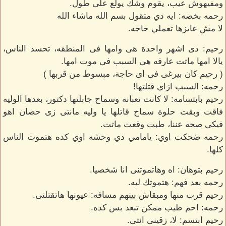
ومفيهوش عيب، يقوم وشك يولع على طول.
رحمه بخضه: ايه دي متقول بسم الله ماشاء الله
لا مش عايزها تعملي حاجه.
رحيم: دى اشهر واحدة هى وامها فى المنطقه، تحسد الناس،
يالا امها ماتت عارفه هى السبب فى موت امها.
( رحيم كان بيرغى فى اى حاجة، مبسوط من قربها )
رحمه: السبب ازاي قتلتها!
رحيم بابتسامه: لا كانت تعبانه وسماح جابلتها دكتور، بعدها الوليه
فاقت وبقت حلوة سماح قاتلها يا وليه مانتى زى حصان اهو
فيكى صحه عننا، طبت وقعت ماتت.
رحمه ضحكت اوي: يامامي دي وحشه اوي كده هتموت الناس
كلها.
رحيم بتوهان: اه وهاتموتنى انا شخصيا.
رحمه بعد فهم: هتموتك ليه.
رحيم قرب منها ومبقاش بينهم مسافه: عيونها هاتقتلنى.
رحمه: احم طيب ممكن تبعد بس كده.
رحيم ابتسم: لا، زقينى انتى.