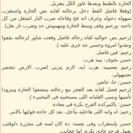
الحارة بالظبط وبعدها عاوز الكل يتغربل.
(وفعلا فاضل القط دخل برجالته لغايه نص الحارة واستغرب
سهوله دخوله وعرف انه فخ وفاجاه ضرب النار اشتغل من كل
ناحيه. ورحيم وقف وسط الحارة ومهموش حد وضرب نار بغل).
(رحيم بص حواليه لقاه رجاله فاضل وقعت شاور لرجالته يقفوا
ونفذوا امروة وحسن جه جرى عليه ).
رحيم: فين فاضل.
حسن بخوف: بينه هرب.
رحيم بعصبيه: هرب ايه، لازم يتربى اضرب الارض تتخضر
تجيبهولى.
حسن: حا، حاضر.
(رحيم فضل لغايه بعد الفجر مع رجالته بينضفوا الحارة وبيزودا
تأمينها ونسى الغلبانه اللى مستخبيه فى المخبىء ).
حسن: ياكبيركدة الفرح بكرة فى معادة.
رحيم: اه وايه اللى هاخليه يتأجل، نفذ كل حاجة قولتها بالامر.
حسن بإستغراب وفى نفسه: دة كان لسه فى مجزرة دلوقتى،
يعمل فرحه عادى بكرة، اما عجايب.