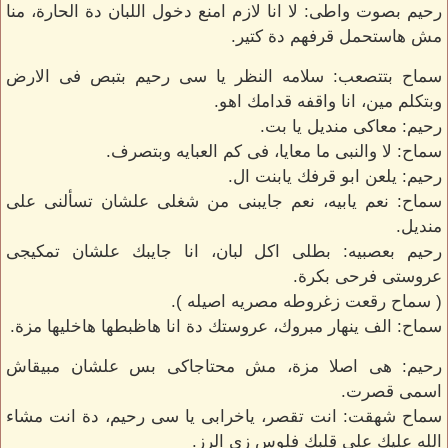
رحيم بصوت واطى: لا انا لازم امنع دخول اللبان دة الحارة، منا
مش هاستحمل قرفهم دة كتير.
سماح بتتصعب: سلامه النظر يا سى رحيم بتبص فى الارض
وبتكلم مين، انا واقفه قدامك اهو.
رحيم: معاكى منديل يا بت.
سماح: لا والنبى ما معايا، فى كم العبايه وبتصرف.
رحيم: يلعن ابو قرفك يابنت ال.
سماح: نعم يابيه، نعم جايبنى من شغلى علشان تسألنى على
منديل.
رحيم بعصبيه: بطلى اكل لبان، انا جايبك علشان تمكيجى
عروستى فرحى بكرة.
( سماح رقعت زغروطه مصريه اصيله ).
سماح: الف ينهار مبروك، عروستك دة انا هاظبطها هاخليها مزة.
رحيم: هى اصلا مزة، مش محتاجاكى بس علشان مبيقاش
اسمى قصرت.
سماح شهقت: انت تقصر، ياخرابى يا سى رحيم، دة انت مشاء
الله عليك على قلبك فلوس زى الرز.