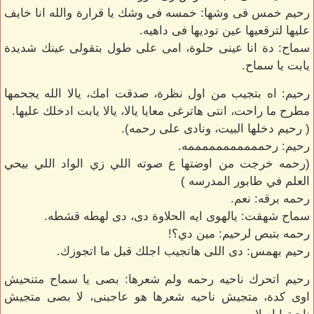
رحيم خمس فى وشها: خمسه فى وشك يا قرارة والله انا خايف
عليها لترقعيها عين توديها فى داهيه.
سماح: دة انا عينى حلوة، امى على طول بتقولى عينك شديدة
يابت يا سماح.
رحيم: اه بتجيب من اول نظرة، صدقت امك، يالا الله يجحمها
مطرح ما راحت، انتى هاترغى معايا يالا، يالا يابت ادخلك عليها.
( رحيم دخلها البيت، ونادى على رحمه).
رحيم: رحمممممممممممه.
(رحمه خرجت من اوضتها ع صوته اللي زي الواد اللي بيحي
العلم في طابور المدرسه )
رحمه برقه: نعم.
سماح شهقت: يالهوى ايه الحلاوة دى، دى لهطه قشطه.
رحمه بتبص لرحيم: مين دي؟!
رحيم بهمس: دى اللى هاتجيب اجلك قبل ما اتجوزك.
رحيم اتحرك ناحيه رحمه ولم شعرها: بصى يا سماح متنحيش
اوى كدة، متجيش ناحيه شعرها هو عاجبنى، لا بصى متجيش