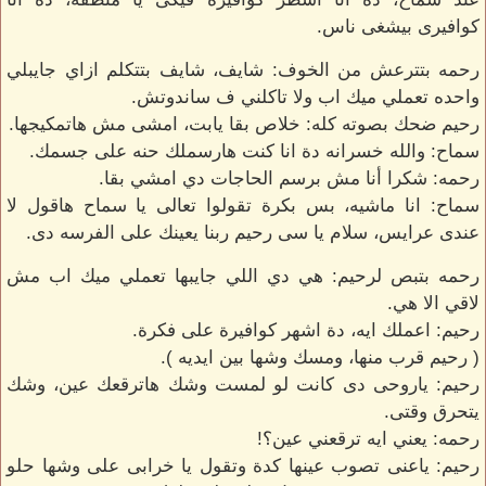
كوافيرى بيشغى ناس.
رحمه بتترعش من الخوف: شايف، شايف بتتكلم ازاي جايبلي
واحده تعملي ميك اب ولا تاكلني ف ساندوتش.
رحيم ضحك بصوته كله: خلاص بقا يابت، امشى مش هاتمكيجها.
سماح: والله خسرانه دة انا كنت هارسملك حنه على جسمك.
رحمه: شكرا أنا مش برسم الحاجات دي امشي بقا.
سماح: انا ماشيه، بس بكرة تقولوا تعالى يا سماح هاقول لا
عندى عرايس، سلام يا سى رحيم ربنا يعينك على الفرسه دى.
رحمه بتبص لرحيم: هي دي اللي جايبها تعملي ميك اب مش
لاقي الا هي.
رحيم: اعملك ايه، دة اشهر كوافيرة على فكرة.
( رحيم قرب منها، ومسك وشها بين ايديه ).
رحيم: ياروحى دى كانت لو لمست وشك هاترقعك عين، وشك
يتحرق وقتى.
رحمه: يعني ايه ترقعني عين؟!
رحيم: ياعنى تصوب عينها كدة وتقول يا خرابى على وشها حلو