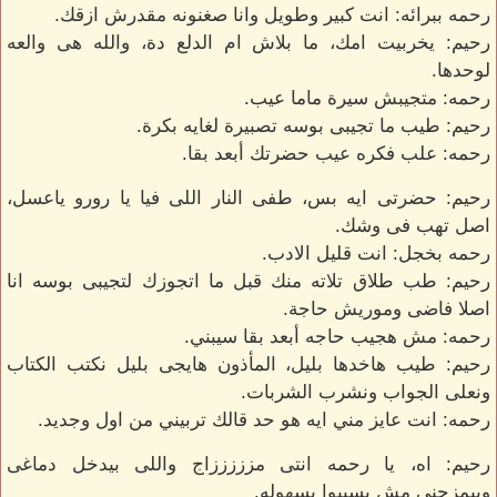
رحمه ببرائه: انت كبير وطويل وانا صغنونه مقدرش ازقك.
رحيم: يخربيت امك، ما بلاش ام الدلع دة، والله هى والعه
لوحدها.
رحمه: متجيبش سيرة ماما عيب.
رحيم: طيب ما تجيبى بوسه تصبيرة لغايه بكرة.
رحمه: علب فكره عيب حضرتك أبعد بقا.
رحيم: حضرتى ايه بس، طفى النار اللى فيا يا رورو ياعسل،
اصل تهب فى وشك.
رحمه بخجل: انت قليل الادب.
رحيم: طب طلاق تلاته منك قبل ما اتجوزك لتجيبى بوسه انا
اصلا فاضى وموريش حاجة.
رحمه: مش هجيب حاجه أبعد بقا سيبني.
رحيم: طيب هاخدها بليل، المأذون هايجى بليل نكتب الكتاب
ونعلى الجواب ونشرب الشربات.
رحمه: انت عايز مني ايه هو حد قالك تربيني من اول وجديد.
رحيم: اه، يا رحمه انتى مزززززاج واللى بيدخل دماغى
وبيمزجنى مش بسيبوا بسهوله.