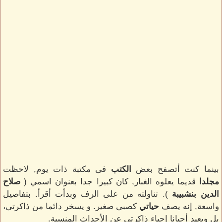
بينما كنت أتصفح بعض
الكتب
فى مكتبة ذات يوم, لاحظت
مجلدا
قديما يعلوه الغبار, كان كبيرا جدا بعنوان اسمي (
صلاح
الدين بنشبيبة
). تناولته من على الرف وبدأت أقرأ. بتفاصيل
واسعة, إنه يصف
حياتي
كصبى صغير. و يسخر دائما من ذاكرتى،
بل ويعيد أحيانا إحياء ذاكرتى عن الأحداث المنسية.