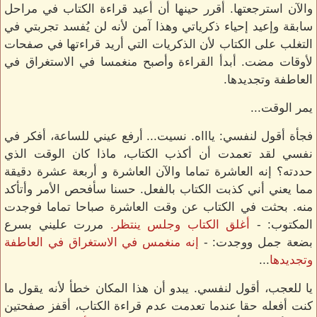
والآن استرجعتها. أقرر حينها أن أعيد قراءة الكتاب في مراحل
سابقة وإعيد إحياء ذكرياتي وهذا آمن لأنه لن يُفسد تجربتي في
التغلب على الكتاب لأن الذكريات التي أريد قراءتها في صفحات
لأوقات مضت. أبدأ القراءة وأصبح منغمسا في الاستغراق في
العاطفة وتجديدها.
يمر الوقت...
فجأة أقول لنفسي: ياااه. نسيت... أرفع عيني للساعة، أفكر في
نفسي لقد تعمدت أن أكذب الكتاب، ماذا كان الوقت الذي
حددته؟ إنه العاشرة تماما والآن العاشرة و أربعة عشرة دقيقة
مما يعني أني كذبت الكتاب بالفعل. حسنا سأفحص الأمر وأتأكد
منه. بحثت في الكتاب عن وقت العاشرة صباحا تماما فوجدت
المكتوب: -
أغلق الكتاب وجلس ينتظر.
مررت عليني بسرع
بضعة جمل ووجدت: -
إنه منغمس في الاستغراق في العاطفة
وتجديدها
...
يا للعجب، أقول لنفسي. يبدو أن هذا المكان خطأ لأنه يقول ما
كنت أفعله حقا عندما تعدمت عدم قراءة الكتاب، أقفز صفحتين