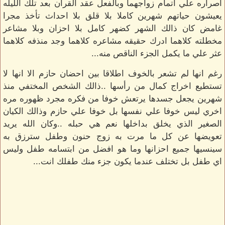
اصراره علي اتمام زواجهما وبالفعل عقد القران بعد تلك الليله
يعيشون حياتهم شهرين كاملا بلا قلق بلا احداث تأخذ مجرا
غامض كان ذالك الشهر كضهر كامل بلا احزان وبلا مشاعر
مخطلته كلاهما ادرك حقيقه مشاعره كلاهما وجد منذفه كلاهما
عثر علي ما يكمل الجزء الناقص منه...
رغم انها لم تشعر بالخوف اطلاقا بين احضان حازم الا انها لا
تستطيع اخراج كمال من رأسها ..ذالك الشخص المختفي منذ
شهرين يجعل جسدها يرتعش خوفا من فكره مجرد ظهوره مره
اخري ليس خوفا علي نفسها بل خوفا علي حازم وذالك الكيان
الصغير الذي يخلق بداخلها نعم هي حبله ..وكان الله يريد
تعويضها عن كل ما مرت به زوج حنون وطفل سترزق به
سينسيها جميع احزانها وما هو افضل من ابتسامه طفل وليس
اي طفل بل تختلف عندما يكون جزء منك طفلك انت...