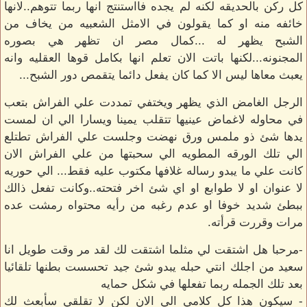
كل ركن بالحديقه لكنه لم يجده فااستنتج انها ربما تتوهم..لانها
خائفه منه او كما يقولون في الامثل الشعبيه من يخاف من
الشبح يظهر له ...كمال مصر ان تظهر هي بصوره
المجنونه...لكنها باتت الان تعلم انها بكامل قوها العقليه وانه
يعبث معاها ليس الا كما كان يفعل دائما يتقمص دور الشبح...
الرجل الغامض الذي يظهر ويختفي تمددت علي الفراش بتعب
في محاوله لاغماض عينيها تتقلب يمينا ويسارا الي ان لمست
يدها شئ ذو ملمس ورق نهضت وجلست علي الفراش تطتلع
الي تلك الورقه المطويه الي سحبتها من علي الفراش الان
كانت علي ما يبدو رساله غلافها مكتوب عليه فقط... الي حوريه
لا عنوان او لا طوابع او اي شئ اخر فتحته..وكانت تفعل ذالك
ببطئ شديد خوفا او عدم رغبه من رأيه محتواه رمشت عده
مرات وقررت قرأته.
-مرحبا هل اشتقت لي مثلما اشتقت لك لقد مر وقت طويل انا
سعيد من اجلك انتي حبله يبدو شئ جيد تحسست بطنها تلقائيا
بعد تلك الجمله ربما تفعلها في شكل حمايه
- سيكون هذا كل كلامي الي الان لكن لا تقلقي سأبعث لك