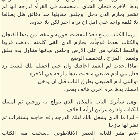
يدها الاخره فنجان الشاي ..منغمسه في القرأه لدرجه انها لم
تشعر بحازم الذي دخل وجلس مقابلها منذ دقائق ظل يطالعا
بلا كلمه واحد علي امل ان تراه اخير لكن بلا جدوه.
- ربما الكتاب ممتع فعلا انتفضت حوريه وسقط من يدها الفنجان
والكتاب بعدما فوجأت بحازم الذي القي كلمته ...ذهب قربها
والتقط الكتاب من علي الارض وجلس بجانبها متناول يده بقلق
وتعمد المزاح ..لتخفيف الوضع
-ماذا..حدث لم اتعمد اخافتك وان حتي اخفتك تلك ليست رد
فعل بني ادم طبيعي سحبت يدها مازحه هي الاخره
-والبني ادم الطبيعي يطرق الباب قبل ان يدخل
امسك يدها مره اخري هاتف بفخر.
-وهل سأترك الباب بالمكان الذي تتواج به زوجتي ثم امسك
الكتاب واداره مرتين لرأيه الغلاف
- لنرا ما الذي يشغل بالك لتلك الدرجه رفع حاجبه بستغراب ثم
نظر لها مازحا
-نعم مثير للغايه العصر الافلاطوني ..سحبت منه الكتاب