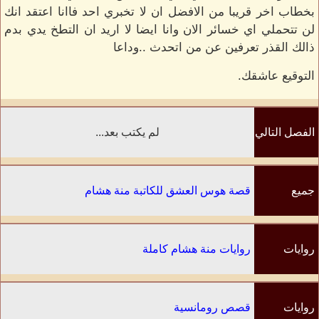
بخطاب اخر قريبا من الافضل ان لا تخبري احد فاانا اعتقد انك
لن تتحملي اي خسائر الان وانا ايضا لا اريد ان التطخ يدي بدم
ذالك القذر تعرفين عن من اتحدث ..وداعا
التوقيع عاشقك.
الفصل التالي
لم يكتب بعد...
جميع
قصة هوس العشق للكاتبة منة هشام
الفصول
روايات
روايات منة هشام كاملة
الكاتب
روايات
قصص رومانسية