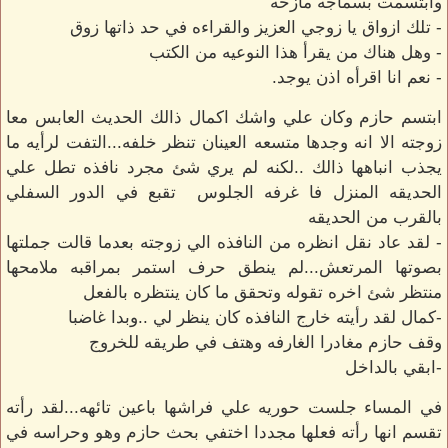
وابتسمت بسماجه مازحه
- تلك ازواق يا زوجي العزيز والقراءه في حد ذاتها زوق
- وهل هناك من يقرأ هذا النوعيه من الكتب
- نعم انا اقرأه اذن يوجد.
ابتسم حازم وكان علي واشك اكمال ذالك الحديث العابس معا
زوجته الا انه وجدها متسعه العينان تنظر خلفه...التفت لرأيه ما
يجذب انباهها ذالك ..لكنه لم يري شئ مجرد نافذه تطل علي
الحديقه المنزل فا غرفه الجلوس تقبع في الدور السفلي
بالقرب من الحديقه
- لقد عاد نقل انظره من النافذه الي زوجته بعدما قالت جملتها
بصوتها المرتعش...لم ينطق حرف استمر بمراقبه ملامحها
منتظر شئ اخره تقوله وتحقق ما كان ينتظره بالفعل
-كمال لقد رأيته خارج النافذه كان ينظر لي ..وبدا غاضبا
وقف حازم مغادرا الغارفه وهتف في طريقه للخروج
-ابقي بالداخل
في المساء جلست حوريه علي فراشها باعين تائهه...لقد رأته
تقسم انها رأته فعلها مجددا اختفي بحث حازم وهو وحراسه في