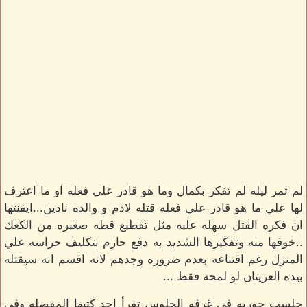
لم تمر ليله لم تفكر بكمال وما هو قادر علي فعله او ما اعترف
لها علي ما هو قادر علي فعله قتله لادم و والده نادين...ايقنتها
ان فكره القتل سهله عليه مثل تقطيع قطه صغيره من الكعك
..خوفها منه وتفكيرها الشديد به دفع حازم بتكليف حراسه علي
المنزل رغم اقتناعه بعدم ضروره وجدهم لانه اقسم انه سيقتله
بيده العريتان لو لمحه فقط ...
جلست حوريه في غرفه الجلوس تقرأ احد كتبها المفضله وفي