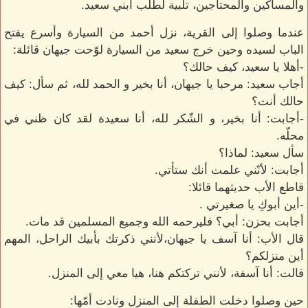
والمساكين والمحتاجين، تلبية لطلب ابني سعيد.
عندما وصلوا إلى القرية، نزل أحمد من السيارة وأسرع يفتح
الباب لسيده وحين خرج سعيد من السيارة لوّحت جيهان قائلة:
-أهلا يا سعيد، كيف حالك؟
أجاب سعيد: مرحبا يا جيهان، أنا بخير و الحمد لله، ثم سأل: كيف
حالك أنت؟
-أجابت: أنا بخير، و الشّكر لله، أنا سعيدة لقد كان ظني في
محلّه.
سأل سعيد: لماذا؟
أجابت: لأنّني علمت أنك ستأتي.
قاطع الأب حديثهما قائلا:
-أين أبوكِ يا صغيرتي .
أجابت بحزن: أبي؟ فليرحمه الله وجميع المسلمين قد مات.
قال الأب: أنا آسف يا جيهان،لأنني ذكرتك بأبيك الراحل، المهم
أين منزلكم؟
قالت: أنا آسفة، لأنني تركتكم هنا، هيا معي إلى المنزل.
حين وصلوا دخلت الطفلة إلى المنزل ونادت أمّها: