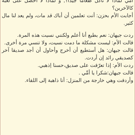
أمّي لماذا لا نأكلُ طعاماً جيداً؟, و لماذا لا أحصل على لعبة
كالآخرين؟
أجابت الأم بحزن: أنت تعلمين أن أباك قد مات، ولم يعد لنا مال
كثير.
ردت جيهان: نعم بطبع أنا أعلم ولكنني نسيت هذه المرة.
قالت الأم: ليست مشكلة ما دمت نسيت، ولا تنسي مرة أخرى.
قالت جيهان: هل أستطيع أن أخرج وأحاول أن أجد صديقا آخر
كصديقي رائد إن أردت.
ردت الأم: إذا تعرّفت على صديق،حسنا اِذهبي.
قالت جيهان:شكرا يا أمِّي .
وأردفت وهي خارجة من المنزل: أنا ذاهبة إلى اللقاء.