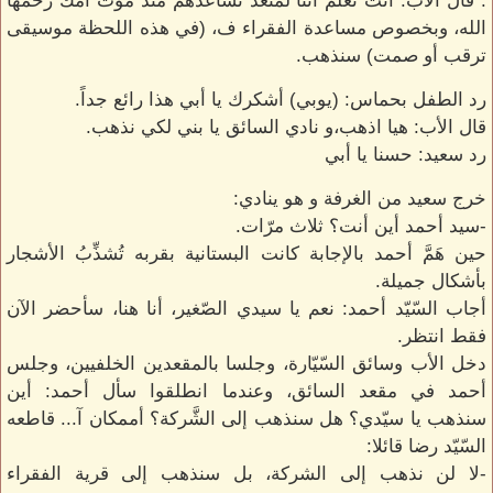
. قال الأب: أنت تعلم أننا لمنعد نساعدهم منذ موت أمك رحمها
الله، وبخصوص مساعدة الفقراء ف، (في هذه اللحظة موسيقى
ترقب أو صمت) سنذهب.
رد الطفل بحماس: (يوبي) أشكرك يا أبي هذا رائع جداً.
قال الأب: هيا اذهب،و نادي السائق يا بني لكي نذهب.
رد سعيد: حسنا يا أبي
خرج سعيد من الغرفة و هو ينادي:
-سيد أحمد أين أنت؟ ثلاث مرّات.
حين هَمَّ أحمد بالإجابة كانت البستانية بقربه تُشذِّبُ الأشجار
بأشكال جميلة.
أجاب السّيّد أحمد: نعم يا سيدي الصّغير، أنا هنا، سأحضر الآن
فقط انتظر.
دخل الأب وسائق السّيّارة، وجلسا بالمقعدين الخلفيين، وجلس
أحمد في مقعد السائق، وعندما انطلقوا سأل أحمد: أين
سنذهب يا سيّدي؟ هل سنذهب إلى الشَّركة؟ أممكان آ... قاطعه
السّيّد رضا قائلا:
-لا لن نذهب إلى الشركة، بل سنذهب إلى قرية الفقراء