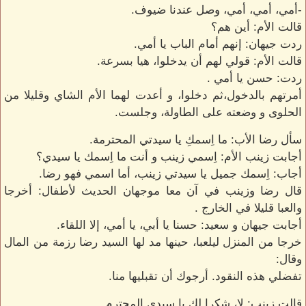
-أمي، أمي، أمي، وصل عندنا ضيوف.
قالت الأم: أين هم؟
ردت جيهان: إنهم أمام الباب يا أمي.
قالت الأم: قولي لهم أن يدخلوا، هيا بسرعة.
ردت: حسن يا أمي .
أمرتهم بالدخول،ثم دخلوا، و أعدت لهما الأم الشاي وقليلا من
الحلوى و وضعته على الطاولة، وجلست.
سأل رضا الأب: ما اِسمكِ يا سيدتي المحترمة.
أجابت زينب الأم: اِسمي زينب و أنت ما اِسمك يا سيدي؟
أجاب: اِسمك جميل يا سيدتي زينب، أما اسمي فهو رضا.
قال رضا وزينب في آن معا موجهان الحديث لأطفال: أخرجا
والعبا قليلا في الخارج .
أجابت جيهان و سعيد: حسنا يا أبي، يا أمي، إلا اللقاء.
خرجا من المنزل ليلعبا، حينها مد لها السيد رضا رزمة من المال
وقال:
تفضلي هذه النقود. أرجوك أن تقبليها منا.
قالت زينب: لا، شكرا لك يا سيدي المحترم.