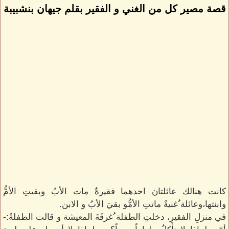
قصة مصير كل من الغني و الفقير بقلم جيهان بنشبيبة
كانت هنالك عائلتان احدهما فقيرةٌ مات الأبُ وبقيتِ الأمُّ
وابنتها،وعائلة ٌغنيةٌ ماتتِ الأمُّو بقيَ الأبُ و الابن.
في منزلِ الفقيرِ، دخلتِ الطفلة ُغرفَةَ المعيشة و قالت الطفلةُ:-