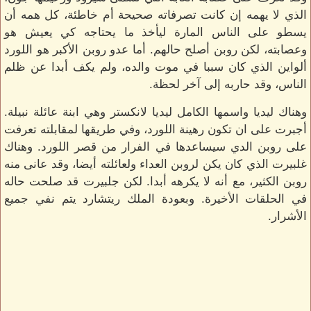
الذي لا يهمه إن كانت تصرفاته صحيحة أم خاطئة، كل همه أن
يسطو على الناس المارة ليأخذ ما يحتاجه كي يعيش هو
وعصابته، لكن روبن أصلح حالهم. أما عدو روبن الأكبر هو اللورد
ألواين الذي كان سببا في موت والده، ولم يكف أبدا عن ظلم
الناس، وقد حاربه إلى آخر لحظة.
وهناك ليديا واسمها الكامل ليديا لانكستر وهي ابنة عائلة نبيلة.
أجبرت على ان تكون رهينة اللورد، وفي طريقها لمقابلته تعرفت
على روبن الدي سيساعدها في الفرار من قصر اللورد. وهناك
غلبيرت الذي كان يكن لروبن العداء ولعائلته أيضا، وقد عانى منه
روبن الكثير، مع أنه لا يكرهه أبدا. لكن جلبيرت قد صلحت حاله
في الحلقات الأخيرة. وبعودة الملك ريتشارد يتم نفي جميع
الأشرار.