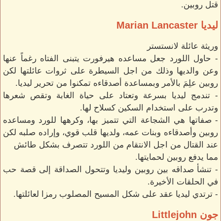
قتل روبين.
ليديا Marian Lancaster
وريثة عائلة لانستستر
- حاول اللورد جعل مساعده هيرفورت يتبنى الفتاه رغماً عنها
وعن والديها وذلك من اجل السيطرة على ثروات عائلتها لكن
روبين علِمَ بالأمر وبمساعدة أصدقاءه تمكنوا من تحرير ليديا.
- تندمج ليديا بسرعة وتعتاد على حياة الغابة وتقص شعرها
وتدرب على استخدام السكين كسلاح لها.
- صفاتها هي الشجاعة التي تتميز بها، وكرهها للورد ومساعده
روبين وأصدقاءه وبنات عمه، ولديها قلب قوي، وإراده صلبه لكن
عند القتال من اجل الانتقام من اللورد تتصرف بشكل طائش
مما يدفع روبين لحمايتها.
- تنشأ صداقه بين روبين وليديا وتتحول الصداقة إلى قصة حب
في الحلقات الأخيرة.
- ترتدي ليديا عقد على شكل المسيح المصلوب رمزا لعائلتها.
جون Littlejohn