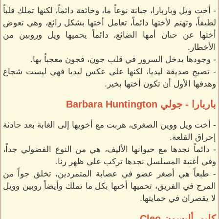
- أخت ويل وباربارا، جبانة نوعاً ما، وخائفة دائماً، لكنها تملك قلباً
لطيفاً، وتهتم لأختها دائماً، تعامل أختها بشكل رائع، وهي تعوض
أختها عن حنان أمها الضائع، دائماً يحميها ويل وروبين من
الأخطار.
- وجودها يدخل السرور في قلب جون، فجون معجباً بها.
- تصبح صديقة ليديا، لكنها على عكس ليديا فهي ليست شجاع
وهدفها الأول أن تكون أختها بخير.
باربارا - جولي Barbara Huntington
- أخت ويل ووين الصغرى، هربت مع أخويها إلى الغابة بعد حادثة
إحراق القلعة.
- دائماً نجدها مع حيوانها الأليف، هي من النوع الفضولي جداً،
وفي أغنية المسلسل نجدها تركب على ظهر رنا.
- طبعاً هي أصغر عضو في عصابة المتمردين، تخلق جواً من
المرح في الفريق، تحميها أختها بكل ما تملك وأيضاً روبين وويل
لا يقصران في حمايتها.
كليو- أليسون Cleo