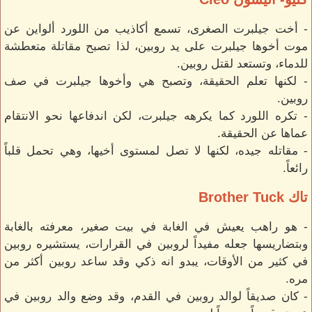
- أخت جيلبرت الصغرى، تسمع أكاذيب من اللورد ألواين عن
موت أخوها جيلبرت على يد روبين، لذا تصبح مقاتلة متعطشة
للدماء، وتستعد لقتل روبين.
- لكنها تعلم الحقيقة، وتصبح هي وأخوها جيلبرت في صف
روبين.
- تكره اللورد كما يكرهه جيلبرت، لكن اندفاعها نحو الانتقام
عماها عن الحقيقة.
- مقاتله جيده، لكنها لا تصل لمستوى أخيها، وهي تحمل قلباً
رائعاً.
تاك Brother Tuck
- هو راهب يعيش في الغابة في بيت صغير، معرفته بالغابة
وبتضاريسها جعله مفيداً لروبين في القرارات، يستشيره روبين
في كثير من الأوقات، يبدو انه ذكي وقد ساعد روبين أكثر من
مره.
- كان صديقاً لوالد روبين في القدم، وقد وضع والد روبين في