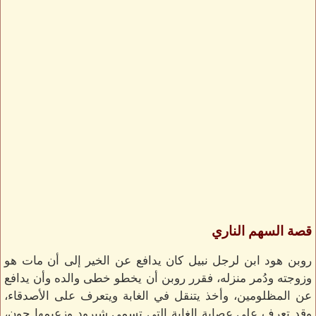
قصة السهم الناري
روبن هود ابن لرجل نبيل كان يدافع عن الخير إلى أن مات هو
وزوجته ودُمر منزله، فقرر روبن أن يخطو خطى والده وأن يدافع
عن المظلومين، وأخذ يتنقل في الغابة ويتعرف على الأصدقاء،
وقد تعرف على عصابة الغابة التي تسمى شيرود وزعيمها جون،