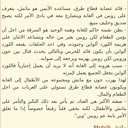
- قائد عصابة قطاع طرق، مساعده الأيمن هو ماتش، يتعرف
على روبين في الغابة ويتصارع معه في بادئ الأمر لكنه يصبح
صديق وحليف منيع.
- يظن نفسه حاكم للغابة وهمه الوحيد هو السرقة من اجل أن
يؤمن الطعام لكن روبين يغير من حاله ويتساعد الاثنان على
هزيمة اللورد ألواين وجنوده، وفي احد الحلقات يقنعه اللورد
ألواين بأن يكون قائد للحرس وبالتالي يحدث قتال بين جون
وروبين لكن روبين يهزمه ويرجعه إلى صوابه.
- سبب هروبه إلى الغابة أنه لا يريد أن يعمل إجبارياً فاللورد
ألواين يجعل الجميع يعمل لإمرته
لهذا يهرب جون مع ماتش ومجموعه من الأطفال إلى الغابة
ويكونون عصابة قطاع طرق تستولي على العربات من اجل
الطعام والمال.
- صفته الأكبر هي العناد، ثم يأتي بعد ذلك التكبر والتأمر على
ماتش والأطفال، لكنه يخفي قلباً رقيقاً خصوصاً إذا ما تعلق
الأمر بابنة عم روبين "وين".
ماتش Mutch