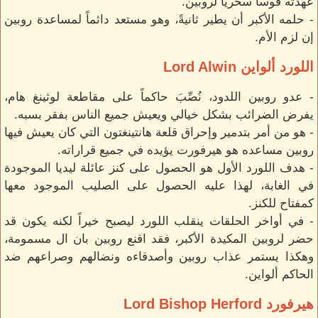
عهدته قوساً سحرياً لروبين.
- حلمه الأكبر أن يطير ثانيةً، وهو مستعد دائماً لمساعدة روبين
إن لزم الأم.
اللورد ألواين Lord Alwin
- عدو روبين اللدود، نُصِّبَ حاكماً على مقاطعة لوثينغ هام،
يفرض الضرائب بشكل خيالي ويعيش جميع الناس بفقر بسبه.
- هو من أمر بتدمير وإحراق قلعة هانتينغتون التي كان يعيش فيها
روبين مساعده هو هيرفورت يؤيده في جميع قراراته.
- هدف اللورد الأول هو الحصول على كنز عائلة ليديا الموجودة
في الغابة، لهذا عليه الحصول على الصليب الموجود معها
كمفتاح للكنز.
- في أواخر الحلقات ينقلب اللورد ليصبح خيراً لكنه يكون قد
حضر لروبين المكيدة الأكبر، فقد اقنع روبين بان ال مسمومة،
وهكذا يستمر عذاب روبين وأصدقاءه ونضالهم وصراعهم ضد
الحاكم ألواين.
هيرفورد Lord Bishop Herford