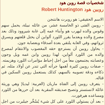
شخصيات قصة روبن هود
روبين هود Robert Huntington
الاسم الحقيقي: هو روبرت هانتنجن
- روبين الفتى ذو الخامسة عشر، من عائله نبيلة، يحمل سهم
وقوس والده ليهرب هو وأبناء عمه إلى غابة شيروود وذلك بعد
مصرع والده وبعدما يقرر اللورد ألواين أن يحتل قلعتهم ويسرق
ثرواتهم، وفي الغابة يلتقي بعدة أصدقاء وبعصابة جون.
- يحاول روبين أن يسترجع حقه المغصوب والانتقام لمصرع
والده من اللورد ألواين، لهذا روبين وابن عمه ويل وجون
وعصابته يجتمعون معاً من اجل إحباط مؤامرات اللورد وهزيمته.
- صفات روبين كثيرة أهمها جرأته التي تندر عن أولاد مثله، ثم
ذكاءه ودقة تصويبه بالسهم، كذلك يستعمل روبين السكين في
قتاله.
- يتعرف روبين إلى الفتاة ماريان (العربية: ليديا( وهي وريثة
عائلة لانستستر وتصبح صديقته المقربة بعد أن حررها من اللورد
ومساعده هيرفورت.
- بعد أن يستولي اللورد على كل شيء يُسْخِّر جيلبرت من اجل