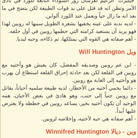
"جيلبرت" الزعيم لفرسان روز السوداء التابعة للورد في بادئ
الأمر وتظن انه قد قتل على يد قوات الطبيعة لكن يتضح في ما
بعد انه ما زال حياً ويعمل عند اللورد ألواين.
- لديه ندبه على عينه يخفيها بشعره الطويل سببها له روبين لهذا
فهو يريد أن يستعيد كرامته التي حطمها روبين في أول حلقه.
- أهم صفاته هي القوه التي يمتلكها، ثم ذكاءه، وحبه ليديا.
ويل Will Huntington
- ابن عم روبين وصديقه المفضل، كان يعيش هو وأختيه مع
روبين في القلعة لكن بعد حادثة إحراق القلعة استطاع أن يهرب
هو وأختيه إلى الغابة مع روبين.
- دائما يحمي أختيه من الأخطار، لديه طبيعة سلميه أحياناً، يقاتل
مع روبين جنباً إلى جنب، وهو هادئ في بعض الأحيان، همه
الوحيد أن تكون أختيه بخير، يساعد روبين في خططه ولا يعترض
عليها أبداً.
- أهم صفاته هي حبه لأختيه، وإخلاصه لروبين.
وين - ديالا Winnifred Huntington