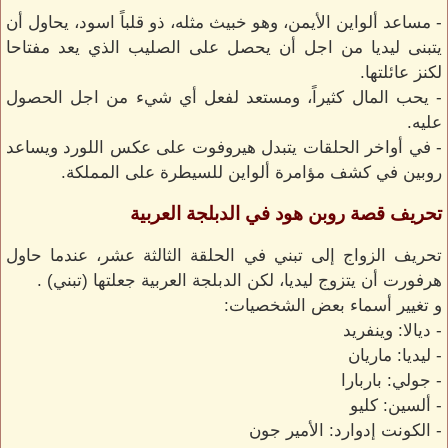
- مساعد ألواين الأيمن، وهو خبيث مثله، ذو قلباً اسود، يحاول أن
يتبنى ليديا من اجل أن يحصل على الصليب الذي يعد مفتاحا
لكنز عائلتها.
- يحب المال كثيراً، ومستعد لفعل أي شيء من اجل الحصول
عليه.
- في أواخر الحلقات يتبدل هيروفوت على عكس اللورد ويساعد
روبين في كشف مؤامرة ألواين للسيطرة على المملكة.
تحريف قصة روبن هود في الدبلجة العربية
تحريف الزواج إلى تبني في الحلقة الثالثة عشر، عندما حاول
هرفورت أن يتزوج ليديا، لكن الدبلجة العربية جعلتها (تبني) .
و تغيير أسماء بعض الشخصيات:
- ديالا: وينفريد
- ليديا: ماريان
- جولي: باربارا
- ألسين: كليو
- الكونت إدوارد: الأمير جون