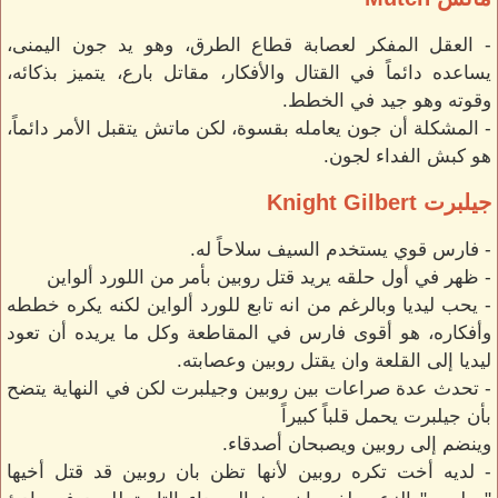
- العقل المفكر لعصابة قطاع الطرق، وهو يد جون اليمنى،
يساعده دائماً في القتال والأفكار، مقاتل بارع، يتميز بذكائه،
وقوته وهو جيد في الخطط.
- المشكلة أن جون يعامله بقسوة، لكن ماتش يتقبل الأمر دائماً،
هو كبش الفداء لجون.
جيلبرت Knight Gilbert
- فارس قوي يستخدم السيف سلاحاً له.
- ظهر في أول حلقه يريد قتل روبين بأمر من اللورد ألواين
- يحب ليديا وبالرغم من انه تابع للورد ألواين لكنه يكره خططه
وأفكاره، هو أقوى فارس في المقاطعة وكل ما يريده أن تعود
ليديا إلى القلعة وان يقتل روبين وعصابته.
- تحدث عدة صراعات بين روبين وجيلبرت لكن في النهاية يتضح
بأن جيلبرت يحمل قلباً كبيراً
وينضم إلى روبين ويصبحان أصدقاء.
- لديه أخت تكره روبين لأنها تظن بان روبين قد قتل أخيها