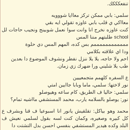
تنفعكككك.
سلمي: بابي ممكن تركز معاايا شووويه
معااكي ي قلب بابي عاوزه تقولي ايه بقي
كنت عاوزه نخرج انا وانت سوا نعمل شوبينج ونجيب حاجات لل
school طلبتهم مننا المس
ممممممممممممم بس كده، المهم المس دي حلوة
ودا اي علاقته بكلامي
احم ولا حاجه، يلا يلا ننزل نفطر ونشوف الموضوع دا بعدين
طب يلا شليني ورا ضهرك زي زمان.
ع السفره كلهمم متجمعييين
نور لاختها: سلمي، ماما وبابا جاايين امتي
سلمي: حاليا ف الطريق، كام ساعه وهيوصلو
نور: يوصلو بالسلامه يارب، محمد المستشفي مااشيه تمام؟
محمد وهو بياكل: تقلقيش يانور انا اسبوعيا ف قنا وبشرف ع
كل كبيره وصغيره، وكمان كنت لسه بقول لسلمي نعيش ف
البلد وكده هيدير المستشفي بنفسي احسن بدل التشتت دا