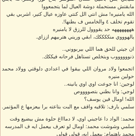
مابقتش مستحملة دوشة العيال لما يتجمعووا
الله يامنيره! مش انتي الل كنتي عاوزه عيال كتير، اشربي بقي
تقوم تخلف ٤ والخامس ف بطنها!.
ههههههههه حد يقووول للرزق لا يامنيره
يالهوووي منككككك، ابقي وريني هتربيهم اززاي.
ان جيتي للحق هما اللي بيربووني..
ذنووووووب وبتخلص تستاهل فرحانه فيككك.
اتجمعوا ولاد مروان اللي بيقوا في اعدادي دلوقتي وولاد محمد
حولين منيره
لوجين: انا جوعت اوي اوي يانينه..
لوجي: وانا بطني بتصووووص
الله! اومال فين يوسف؟
سلمي بارف: تلاقيه واقف مع البت بتاعته برا بيعزمها ع المؤتمر.
محمد: الواد دا عاجبني اوي، لا دماااغ حلوة مش بيضيع وقت
سلمي وشوشت محمد: اومال لو تعرف بيعمل ايه ف المدرسه
محمد باهتمام: بيعمل ايه، قولي قولي