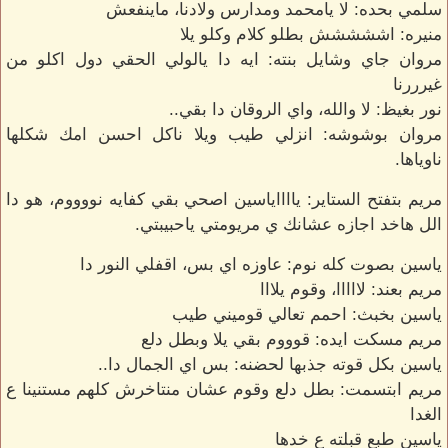
سلمي بحده: لا يامحمد ومدارس ولادنا، ماينفعش
منيره: اششششش بطلو كلام وكلو يلا
مروان جاي وشايل بنته: ايه دا يالولي الحقي دول اكلو من
غيرررنا
نور بغيظ: لا والله، واي الروقان دا بقي..
مروان بوشوشه: انزلي طيب ويلا ناكل احسن امك شكلها
ناوياها.
مريم بتفتح الستاير: يااااياسين اصحي بقي كفايه نووووم، هو دا
الل هاخد اجازه عشانك ي مريومتي ياحبيبتي.
ياسين بصوت كله نوم: عاوزه اي بس، اقفلي النور دا
مريم بعند: لااااا، وقوم يلااا
ياسين بخبث: احمم تعالي قوميني طيب
مريم مسكت ايده: قوووم بقي يلا وبطل دلع
ياسين بكل قوته جذبها لحضنه: بس اي الجمال دا..
مريم ابتسمت: بطل دلع وقوم عشان منتاخرش كلهم مستنينا ع
الغدا
ياسين طبع قبلته ع خدها