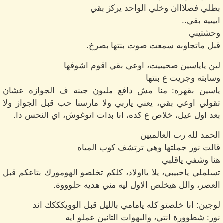
بطلي فصلااان وخلي الواحد يركز بقي
اييييه بقي..
وحشتيني
قبل ماتجاوبه سمعت صوت بنتها بصرخ.
لين ياياسين صحيييت، اوعي بقي اقوم اشوفها
وسابته وجريت ع بنتها
ياسين بقهره: منا مش دافع مليون جينه ف الجوازه عشان
تقولي اوعي بقي، يعني ياربي ولا مارسنا حب قبل الجواز ولا
بعد اول عيل، خلاص ع كده، انا بدات اتوغوش، اي النحس دا.
الحمد لله رب العالميين
قالت نور جملتها وهي ترتشف كوب المياه
هنا وشفي ياقلبي
تسلملي ياحبيبي، يلا يااولاد، كلكم تخلصو الهومورك بتاعكم قبل
العصر، والل هيخلص الاول ليه مني هديه حلوووة.
لوجين: انا خلصتو كله يامامي بالليل قبل الوويكككك اند
نور: شطوورة انتي، والبهوات التانين عملو ايه