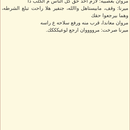
مروان بعصبيه: لازم اخد حق كل الناس م الكلب دا
ميرنا: وقف، مابيستاهل واالله، جنفير هلا راحت تبلغ الشرطه،
وهما بيرجعوا حقك
مروان معاندا، قرب منه ورفع سلاحه ع راسه
ميرنا صرخت: مرووووان ارجع لوعيكككك.