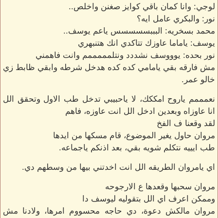
لوجي: وانا كمان باقي كوايز صغنن واخلص..
نور: والبكري عامل ايه؟
محمد بسخريه: البببسسسسس ياعم يوسف..
يوسف: ياماما عاوزك تتاكدي انك هتنبهري
نور بحده: يوووسف نشددد ونتلمممممم وانت فاهمني
مش فارقه بقي يامامي كده كده هدخل شرطه وابقي ظابط زي
خالو عمر.
نعمممم ياروح امككك، لا ياحبيبي تدخل طب الاول وتحقق الل
انا عاوزاه وبعدين ادخل الل انت عاوزه، فاهم
لقد وقعنا ف الفخ
مروان حاول يغير الموضوع، قام مسكها من ايدها
طب ايييه نتكلم شويه بقي، بعد اذنكم ياجماعه.
اي يامروان الطريقه الل انت اخدتني بيها من وسطهم دي.
مروان سحبها وقعدها ع الارجوحه
وممكن اعرف اي الل بتقوليه ليوسف دا
مروان مالكش دعوة، دي حاجه محسووم امرها، ولادنا مش