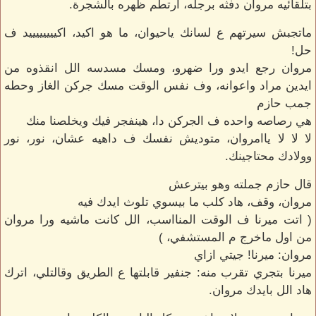
بتلقائيه مروان دفثه برجله، ارتطم ظهره بالشجرة.
ماتجبش سيرتهم ع لسانك ياحيوان، ما هو اكيد، اكييييييييد ف
حل!
مروان رجع ايدو ورا ضهرو، ومسك مسدسه الل انقذوه من
ايدين مراد واعوانه، وف نفس الوقت مسك جركن الغاز وحطه
جمب حازم
هي رصاصه واحده ف الجركن دا، هينفجر فيك ويخلصنا منك
لا لا لا ياامروان، متوديش نفسك ف داهيه عشان، نور، نور
وولادك محتاجينك.
قال حازم جملته وهو بيترعش
مروان، وقف، هاد كلب ما بيسوي تلوث ايدك فيه
( اتت ميرنا ف الوقت المنااسب، الل كانت ماشيه ورا مروان
من اول ماخرج م المستشفي، )
مروان: ميرنا! جيتي ازاي
ميرنا بتجري تقرب منه: جنفير قابلتها ع الطريق وقالتلي، اترك
هاد الل بايدك مروان.