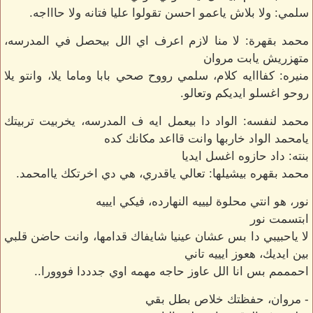
سلمي: ولا بلاش ياعمو احسن تقولوا عليا فتانه ولا حاااجه.
محمد بقهرة: لا منا لازم اعرف اي الل بيحصل في المدرسه،
متهزريش يابت مروان
منيره: كفااايه كلام، سلمي رووح صحي بابا وماما يلا، وانتو يلا
روحو اغسلو ايديكم وتعالو.
محمد لنفسه: الواد دا بيعمل ايه ف المدرسه، يخربيت تربيتك
يامحمد الواد خاربها وانت قااعد مكانك كده
بنته: داد حازوه اغسل ايديا
محمد بقهره بيشيلها: تعالي ياقدري، هي دي اخرتكك ياامحمد.
نور، هو انتي محلوة ليييه النهارده، فيكي ايييه
ابتسمت نور
لا ياحبيبي دا بس عشان عينيا شايفاك قدامها، وانت حاضن قلبي
بين ايديك، هعوز ايييه تاني
احمممم بس انا الل عاوز حاجه مهمه اوي جدددا فووورا..
- مروان، حفظتك خلاص بطل بقي