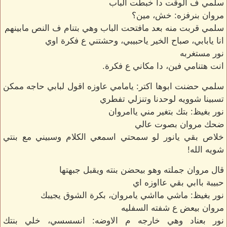
سلمي ف الوقت دا خبطت الباب
مروان بنرفزه: خش، مين؟
سلمي قربت منه بعد مافتحت الباب وهي بتنام ف النص مابينهم
انا يابابي، صباح الخير ياحبيبي، وحشتني ع فكرة اوي
نور مستغربه
انت هتنامي فين، دا مكاني ع فكرة.
سلمي حضنت ابوها اكتر: يامامي عاوزه اقول لبابي حاجه ممكن
تسبينا شوويه لوحدنا وتنزلي تفطري
نور بغيظ: بتك بتغير مني ياامروان
ضحك مروان بصوت عالي
خلاص بقي يانور لو سمحتي اسمعي الكلام وسبيني مع بنتي
شويه الله!
قال مروان جملته وهو بيحضن بنته ويقبل جبهتها
حبيبة باابي بقي عااوزه اي
نور بغيظ: ماشي مااشي يامروان، بكرة الشوق يجيبك
مروان بيعض ع شفته السفليه
نور بعناد وهي خارجه م الاوضه: انسسسي، خلي بنتك