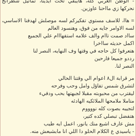
- الوطن العربي كله، هايبقي تحت ايدينا، تماثيل شطرانج
نحركها زي مااحنا عاوزين.
= هاا، للاسف مستوي تفكيركم لسه موصلش لهدفنا الاساسي،
لسه الاوامر جايه من فوق، وهنسود العالم
سااد صمت تاام والف علامه استفهااام علي الجميع
اكمل حديثه سااخرا
هتعرفوا كل حاجه في وقتها وف النهايه، النصر لنا
رددو جميعا فارحين
النصر لنا.
مر قرابة ال٨ اعوام الي وقتنا الحالي
لتشرق شمس تفاؤل وامل وحب وفرحه
ليقترب من محبوبته مقبلا لجبهتها بحب ودفيء
متاملا ملامحها الملائكيه الهادئه
لتجيبه بصوت كله نووووم
هتفضل تبصلي كده كتير،
مش عارف اشبع منك يانور، اعمل ايه طيب
- ياسيدي ع الكلام الحلو دا اللي انا مابشبعش منه.