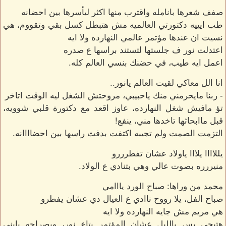
صفف شعرها بانامله واقترب منها اكثر ليأسرها بين احضانه
طب ايييه دكتورتي العالميه مش هتبطل كسل بقي وتقووم، هي
نسيت ان عندها مؤتمر عالمي النهارده ولا ايه
اعتدلت نور ف جلستها لتستند براسها ع صدره
اعمل ايه طيب، في حضنك بنسي العالم كله.
انا الل معاكي لقيت العالم يانور..
- ربنا مايحرمني منك ياحبيبي، مروحتش الشغل ليه الوقت اتاخر
تؤ مافيش شغل النهارده، عاوز اقعد مع دكتورة قلبي شوويه،
قبل ماابحاثها تاخدها مني، ينفع!
التزمت الصمت ولم تجيبه اكتفت بدفث راسها بين احضاااانه.
يللاااا يلااا ياولاد عشان تفطرررو
منيررره بصوت عالي وهي بتنادي ع الولاد.
محمد من وراها: صباح الورد يااامي
صباح الفل، يلا رووح ناادي ع العيال دي عشان يفطرو
هي مريم مش جايه النهارده ولا ايه
هتيجي بس بالليل عشان المؤتمر بتاع نور، وبصراحه يابني