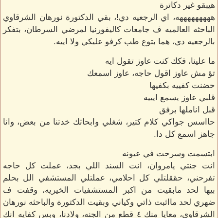
هيبقو غير دكاترة
هههههههههه، اي الرجعيه دي!، بقي الدكتورة نورهان الشرقاوي
الباحثه العالميه ف جامعات كاليفورنيا لمرضي السرطان، بتفكر
بالرجعيه دي، هما بتوع طب كرفو عليكي ولا اييه.
ما علينا، فكك كنت عاوز تقول ايه
تؤ مش عاوز اقول حاجه، عاوز اسمعك
حضنت كفييه بكفيها
قلبي عاوز يسمع ايييه
قبل اناملها برفق
حااسس جواكي كلام كتير، شغلي وابحاثك خدتنا من بعض، وانا
جاهز اسمع كل دا.
ابتسمت وسرحت في عيونه
انت جنتي يامروان، انت السند اللي بجد، عملت كل حاجه
تفرحني، حققلتلي كل احلامي، عملتلي المستشفي الل بحلم
بيها لحد مابقيت من اكبر المستشفيات الخيريه، وقفت ف
ضهري لحد مااثبت ذاتي وكياني وبقيت الدكتورة والباحثه نورهان
الشرقاوي، معايا منك ٤ قطع من الجنه، ولادنا، وبس كفايه انك