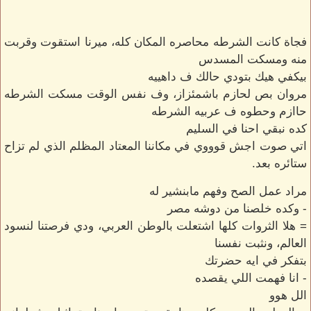
فجاة كانت الشرطه محاصره المكان كله، ميرنا استقوت وقربت
منه ومسكت المسدس
بيكفي هيك بتودي حالك ف داهييه
مروان بص لحازم باشمئزاز، وف نفس الوقت مسكت الشرطه
حاازم وحطوه ف عربيه الشرطه
كده نبقي احنا في السليم
اتي صوت اجش قوووي في مكاننا المعتاد المظلم الذي لم تزاح
ستائره بعد.
مراد عمل الصح وفهم مابنشير له
- وكده خلصنا من دوشه مصر
= هلا الثروات كلها اشتعلت بالوطن العربي، ودي فرصتنا لنسود
العالم، ونثبت نفسنا
بتفكر في ايه حضرتك
- انا فهمت اللي يقصده
الل هوو