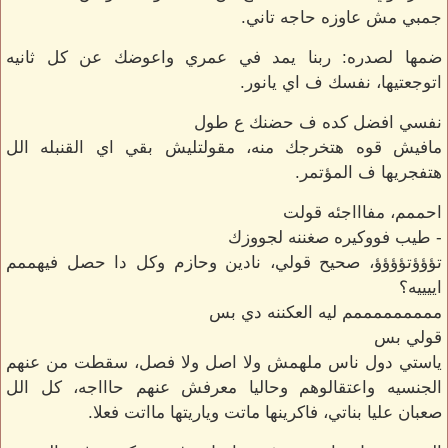
جمبي مش عاوزه حاجه تاني.
ضمها لصدره: ربنا يمد في عمري واعوضك عن كل ثانيه
اتوجعتيها، نفسك ف اي يانور.
نفسي افضل كده ف حضنك ع طول
مافيش قوه هتخرجك منه، مقولتليش بقي اي القنبله الل
هتفجريها ف المؤتمر.
احممم، مفاااجئه قولت
- طيب فووكيره صغننه لجووزك
تؤؤؤتؤؤؤؤ، صحيح قولي، نادين وحازم وكل دا حصل فيهممم
اييييه؟
مممممممممم ليه العكننه دي بس
قولي بس
ياستي دول ناس ملهمش ولا اصل ولا فصل، سقطت من عنهم
الجنسيه واعتقالوهم وحاليا معرفش عنهم حاااجه، كل الل
صعبان عليا بناتي، فاكرينها ماتت وياريتها مااتت فعلا.