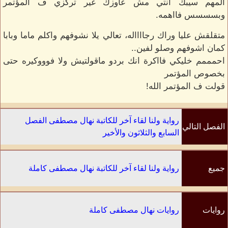
المهم سيبك انتي مش عاوزك غير تركزي ف المؤتمر
وبسسسس فااهمه.
متقلقش عليا وراك رجااااله، تعالي يلا نشوفهم واكلم ماما وبابا
كمان اشوفهم وصلو لفين..
احمممم خليكي فااكرة انك بردو ماقولتيش ولا فوووكيره حتى
بخصوص المؤتمر
قولت ف المؤتمر الله!
رواية ولنا لقاء آخر للكاتبة نهال مصطفى الفصل
الفصل التالي
السابع والثلاثون والأخير
جميع
رواية ولنا لقاء آخر للكاتبة نهال مصطفى كاملة
الفصول
روايات
روايات نهال مصطفى كاملة