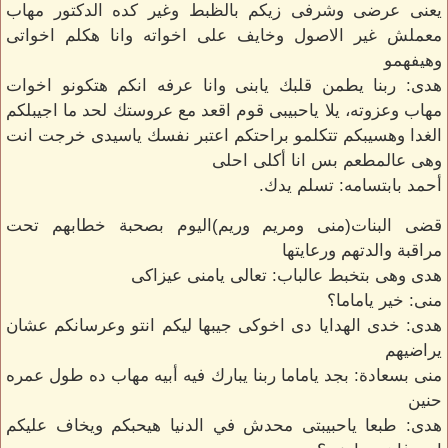
يعنى عرضى وشرفى زيكم بالظبط وغير كده الدكتور مهاب
معملش غير الاصول وخايف على اخواته وانا هكلم اخواتى
وهيفهمو
هدى: ربنا يطمن قلبك يابنى وانا عرفه انكم هتكونو اخوات
مهاب وعزوته، يلا ياحبيبى قوم اقعد مع عروستك لحد ما اجيبلكم
الغدا وهسيبكم تتكلمو براحتكم اعتبر نفسك ياسيدى خرجت انت
وهى عالمطعم بس انا أكلى احلى
أحمد بابتسامه: تسلم يدك.
قضى البنات(منى ومريم وريم)اليوم بصحبة خطابهم تحت
مراقبة والدتهم ورعايتها
هدى وهى بتخبط عالباب: تعالى يامنى عيزاكى
منى: خير ياماما؟
هدى: خدى الهدايا دى اخوكى جيبها ليكم انتو وعرسانكم عشان
يراضيهم
منى بسعادة: بجد ياماما ربنا يبارك فيه أبيه مهاب ده طول عمره
حنين
هدى: طبعا ياحبيبتى محدش في الدنيا هيحبكم ويخاف عليكم