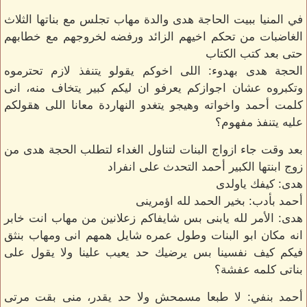
في المنيا ببيت الحاجة هدى والدة مهاب تجلس مع بناتها الثلاث
الغاضبات من تحكم اخيهم الزائد ورفضه لخروجهم مع خطابهم
حتى بعد كتب الكتاب
الحجة هدى بهدوء: اللى اخوكم يقولو يتنفذ لازم تحترموه
وتكبروه عشان اجوازكم يعرفو ان ليكم كبير يتخاف منه، انى
كلمت أحمد واخواته وهيجو يتغدو النهاردة معانا اللى هقولكم
عليه يتنفذ مفهوم؟
بعد وقت جاء ازواج البنات لتناول الغداء لتطلب الحجة هدى من
زوج ابنتها الكبير أحمد التحدث على انفراد
هدى: كيفك ياولدى
أحمد بأدب: بخير الحمد لله اؤمرينى
هدى: الأمر لله يابنى بس شايفاكم زعلانين من مهاب انت خابر
انه مكان ابو البنات وطول عمره شايل همهم انى ومهاب بنثق
فيكم كيف نفسينا بس يرضيك حد يعيب علينا ولا يقول على
بناتى كلمه عفشة؟
أحمد بنفي: لا طبعا مسمحش ولا حد يقدر، منى بقت مرتى