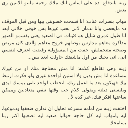
زينه باندفاع: ده على اساس انك ملاك رحمة مانتو الاتنين زى
بعض.
مهاب بنظرات عتاب: انا فسخت خطوبتى بيها ومن قبل الموقف
ده مايحصل وانا ندمان لانى بحب غيرها بس خوفي خلانى ابعد
انا طول عمرى شايل هم 3بنات في الصعيد يعنى يقسمو الضهر
مذاكرة معاهم مدارس بوصلهم خروج معاهم والدى كان مريض
وصحته متتحملش، خفت من المسؤولية رفضت اعترف لنفسي
انى، انى بحبك من اول ماشفتك حاولت ابعد بس...
زينه وهى تقاطع كلامه: انا مش محتاجة منك او من غيرك
مساعدة انا مش بديل ولا استبن لواحدة غيرى ولو فكرت ارتبط
بيك فهيكون بعد ما اعمل زيك، اتخطب لواحد تانى يمسك ايدى
ويلبسنى دبلته ويقولى كلام حب وقتها نبقي متعادلين وممكن
ساعتها افكر فيك، غير كده لأ..
اختفت زينه من امامه مسرعه تحاول ان تدارى ضعفها ودموعها،
ليه يامهاب ليه كل حاجة حواليا صعبة ليه تصعبها اكتر ربنا
يسامحك.