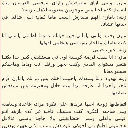
مازن: وانتى ازاى متعرفنيش وازاى بترفضى العرسان منك
لنفسك كده احنا مش موجودين معدومة الاهل يازينه؟
زينه: يامازن افهم مقدرش اسيب ماما كفاية اللى شافته في
حياتها عشانا.
مازن بحب: وانتى ياقلبي فين حياتك عموما اطمنى ياستى انا
كنت عاملك مفاجاة بس انتى هتخلينى اقولها
زينه: خير ياحبيبى
مازن: انا لقيت فرصة كويسة اوى في مستشفي كبير جدا بكندا
هتغير مستواي المادي وكنت بجهز ورقك انت وماما وهاخدكم
تعيشو معانا
زينه بهدوء: ربنا يسعدك ياحبيب اختك بس مراتك يامازن لازم
تاخد راحتها انا عارفه انها بنت حلال ومحترمة بس مينفعش
نضايقها.
لتقاطعها زوجة اخيها فريدة: على فكرة مراته قاعدة وسامعه
وهى صاحبة الفكرة، كنت بحسبك عاقلة عن كده يازينه انتو
عيلتى واهلى ومش هتضايقينى ولا حاجة ياستى عالاقل
هتعلمينى اطبخ بدل اخوكى مايطفش بسبب اكلى هههه وبعدين