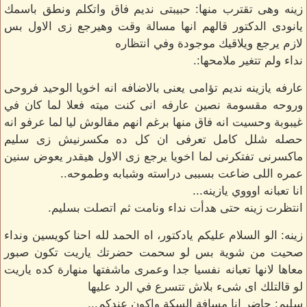
زينه وهى تقترب منها: حبيبتى نديم فاق واتكلم ونطق باسمك
يانودى الدكتور قالهم انها مسالة وقت وهيرجع زى الاول بس
لازم يرجع ويلاقيك موجودة وفي انتظاره
نداء ولم تتغير ملامحها:.
عارفه يازينه نديم تؤامى يعنى بالاضافه انه اخويا الوحيد فروحى
وروحه مقسومة نصين عارفه انى كنت ميته فعلا لما كان في
غيبوبة وحسيت انه فاق منها برغم انهم مقالوش ليا لما عرفو انه
حصله شلل كامل تعرفى ان كل ده مكسرنيش زى سليم
ماكسرنى تفتكرنى لما اخويا يرجع زى الاول هيقدر يعوض سنين
عمره اللى ضاعت بسببى دراسته وشبابه وطموحه..
انا تعبانه اوووي يازينه...
انتظرت زينه حتى هدأت نداء ونامت ثم اتصلت بسليم.
زينه: الو السلام عليكم يادكتور، اه الحمد لله احنا كويسين ونداء
صحيت من شوية بس لو سحمت حضرتك ياريت تكون صبور
معاها لانها تعبانه نفسيا جدا وعمرى ماشفتها منهارة كده ياريت
لو قالتلك اى شىء بلاش تتسرع في الرد عليها
سليم: حاضر انا مسافة السكة واكون عندكم...