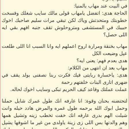
في البيت عند مهاب بالمنيا:
الحاجة هدى: اتفضل يامهاب قولى مالك سايب شغلك وفسخت
خطوبتك ومتحدتش وياك لكن تبقي مرات سليم صاحبك اخوك
حبيبك في المستشفى ومتروحلوش تقف جنبه افهم بقي ايه
اللى حصل؟
مهاب بخنقة ومرارة اروح اعملهم ايه وانا السبب انا اللى طلعت
عيل وضيعت الكل
هدى بعدم فهم: يعنى ايه؟
مهاب بعد ان انتهى من الكلام:
هدى: ياخسارة ربايتى فيك فكرت ربنا نصفنى بولد يقف في
ضهرى اتارى البنات خلفتهم رحمة
عملت عملتك وقاعد كيف الحريم تبكى وسايب اخوك لحاله.
لتحتضنه بحنان وقوة: انا عارفه انك طول عمرك شايل حملنا
وحمل ابوك الله يرحمه طول عمره والمرض هادد حيله وانت
شيلت الهم بدرى عارفه انك خفت تخطب زينه وتشيل همها
وهم والدتها بس اللى زى زينة ياولدى من غير ما اشوفها يشيل