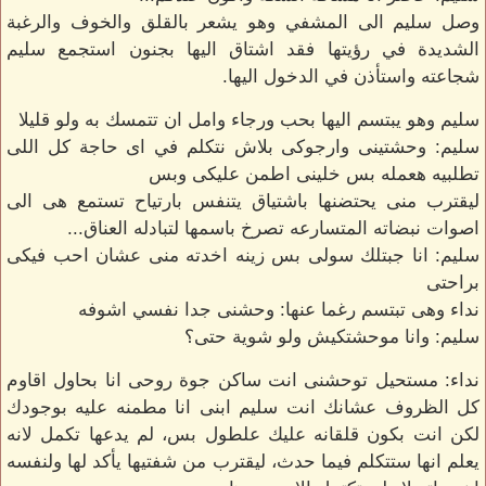
وصل سليم الى المشفي وهو يشعر بالقلق والخوف والرغبة
الشديدة في رؤيتها فقد اشتاق اليها بجنون استجمع سليم
شجاعته واستأذن في الدخول اليها.
سليم وهو يبتسم اليها بحب ورجاء وامل ان تتمسك به ولو قليلا
سليم: وحشتينى وارجوكى بلاش نتكلم في اى حاجة كل اللى
تطلبيه هعمله بس خلينى اطمن عليكى وبس
ليقترب منى يحتضنها باشتياق يتنفس بارتياح تستمع هى الى
اصوات نبضاته المتسارعه تصرخ باسمها لتبادله العناق...
سليم: انا جبتلك سولى بس زينه اخدته منى عشان احب فيكى
براحتى
نداء وهى تبتسم رغما عنها: وحشنى جدا نفسي اشوفه
سليم: وانا موحشتكيش ولو شوية حتى؟
نداء: مستحيل توحشنى انت ساكن جوة روحى انا بحاول اقاوم
كل الظروف عشانك انت سليم ابنى انا مطمنه عليه بوجودك
لكن انت بكون قلقانه عليك علطول بس، لم يدعها تكمل لانه
يعلم انها ستتكلم فيما حدث، ليقترب من شفتيها يأكد لها ولنفسه