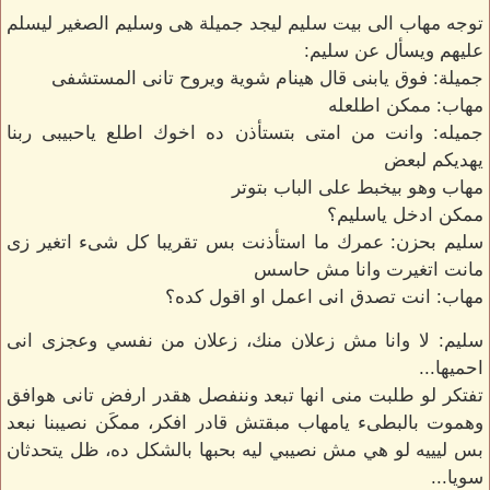
توجه مهاب الى بيت سليم ليجد جميلة هى وسليم الصغير ليسلم
عليهم ويسأل عن سليم:
جميلة: فوق يابنى قال هينام شوية ويروح تانى المستشفى
مهاب: ممكن اطلعله
جميله: وانت من امتى بتستأذن ده اخوك اطلع ياحبيبى ربنا
يهديكم لبعض
مهاب وهو بيخبط على الباب بتوتر
ممكن ادخل ياسليم؟
سليم بحزن: عمرك ما استأذنت بس تقريبا كل شىء اتغير زى
مانت اتغيرت وانا مش حاسس
مهاب: انت تصدق انى اعمل او اقول كده؟
سليم: لا وانا مش زعلان منك، زعلان من نفسي وعجزى انى
احميها...
تفتكر لو طلبت منى انها تبعد وننفصل هقدر ارفض تانى هوافق
وهموت بالبطىء يامهاب مبقتش قادر افكر، ممكَن نصيبنا نبعد
بس ليييه لو هي مش نصيبي ليه بحبها بالشكل ده، ظل يتحدثان
سويا...