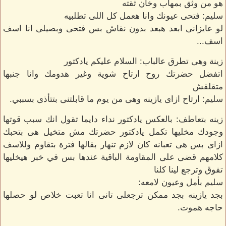
هو من وثق بمهاب وخان ثقته
سليم: فتحى عيونك وانا هعمل كل اللى تطلبيه
لو عايزانى ابعد هبعد بدون نقاش بس فتحى وبصيلى انا اسف
اسف...
زينة وهى تطرق عالباب: السلام عليكم يادكتور
اتفضل حضرتك روح ارتاح شوية وغير هدومك وانا جنبها
متقلقش
سليم: ارتاح ازاى يازينه وهى من يوم ما قابلتنى بتتأذى بسببي.
زينه بتعاطف: بالعكس يادكتور نداء دايما تقول انك سبب قوتها
وجودك مخليها تكمل يادكتور حضرتك مش متخيل هى بتحبك
ازاى بس هى تعبانه كان لازم تنهار بقالها فترة بتقاوم وللاسف
كلامهم قضى على المقاومة الباقية عندها بس في خبر هيخليها
تفوق وترجع لينا كلنا
سليم بأمل وعيون لامعه:
بجد يازينه بجد ممكن ترجعلى تانى انا تعبت خلاص لو حصلها
حاجه هموت.