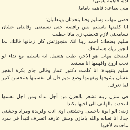
اده، فاهمه يامنى؟
منى بطاعه: فاهمه ياماما.
قضى مهاب وسليم وقتا يتحدثان ويتعاتبان:
انا كلمتها ياسليم بس رافضه حتى تسمعنى وقالتلى عشان
تسامحنى لازم تتخطب زى مانا خطبت
سليم بضحك: احمد ربنا انك متجوزتش كان زمانها قالتك لما
اتجوز زيك هسامحك
ليضحك مهاب هو الاخر، طيب هتعمل ايه ياسليم مع نداء لو
تحب اروح وافهمها انا مستعد
سليم بتنهيدة: انا كلمت دكتور عمار وقالى جاى بكرة الفجر
عشان يشوفها ويفهمها وضع نديم قال ان نفسيتها هتتحسن كتير
لما تعرف.
في منزل زينه تشعر بالحزن من أجل نداء ومن اجل نفسها
لتتحدث بالهاتف الى اخيها بكندا:
زينه: الو ايوة ياحبيبى وحشتنى اوى انت وفريدة ومراد وحشنى
جدا، انا تعبانه والله يامازن ومش عارفه اتصرف لتبدأ في سرد
ماحدث لأخيها