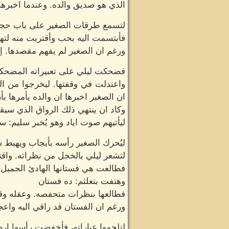
الذي هو صديق والده. وعندما اخبرها
لتسمع طرقات الصغير على باب حجرته
فأبتسمت اليه بحب وأقتربت منه لتهب
ورغم ان الصغير لم يفهم مقصدها. إل
فضحكت ليلي على تعبيراته المضحكه. 
واعتدلت في وقفتها. ليخرجوا من ال
ان الصغير اخبرها ان والده يأمرها بأ
وكاد ان ينتهي ذلك الرواق الذي سيقو
ليأتيهم صوت اياد وهو يُخبر سليم: س
ليُحرك الصغير رأسه بأيجاب ويهبط 
لتشعر ليلي بالخجل من نظراته. واقتر
فطالعت هي فستانها الهادئ الجميل 
وهتفت بتعلثم: ده فستان
فطالعها بنظرات متحفصه. وعقله وقل
ورغم ان الفستان قد راقي اليه واعجب
لتلجمها عباراته، فأخفضت رأسها ارض