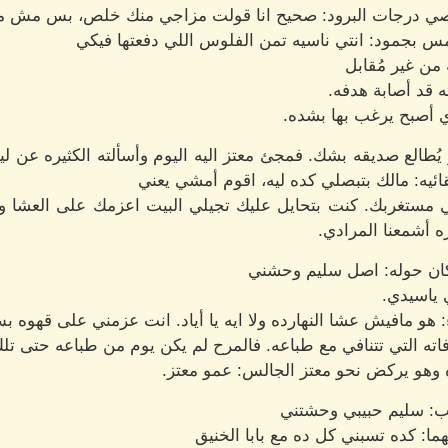
أقصي درجات البرود: صحيح انا قولت مزاجي منك خلص، بس مش م
مس بجمود: انتي ناسيه تمن الفلوس اللي دفعتها فيكي
 من غير مُقابل
ته قد أصابة هدفه.
 أصبح يرغب بها بشده.
طالع صديقه بشك. فمجئ معتز اليه اليوم وأسألته الكثيره عن ليل
ائيه: مالك بتبصلي كده ليه، اقوم أمشي يعني
لي مستغربك. كنت بتحايل عليك تجيلي البيت اعزمك على العشا 
ره أشمعنا المرادي.
كان حوله: اصل سليم وحشني
 ياسيدي.
: هو مافيش عشا النهارده ولا ايه يا أياد. انت عزمني على قهوه ب
اته التي تتنافي مع طباعه. فالمرح لم يكن يوم من طباعه حتى تلك
هو يركض نحو معتز الجالس: عمو معتز.
ب: سليم حبيبي وحشتني
ما: كده تسبني كل ده مع بابا الخنيق