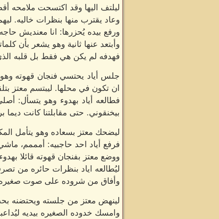
ليلتف اليها وقد اكتسحت ملامحه 
وعاد يقترب منها بنظرات خاليه. ليه
ورفع بيده يُحزرها: انا معنديش حاجه
وأبتعد عنها ثانية وهو يشعر بأن كلما
فهدفه لم يكن هي فقط بل قلبه الذي
جلس أياد يحتسي فنجان قهوته وهو يُ
ان تكون في محلها. ليبتسم معتز بتلق
فطالعه أياد بهدوء وهو يتسأل: أص
بيخنقوني. حتى مقابلتنا كانت ديما ب
ليضحك معتز بسعاده وهو يتأمل الم
فرفع أياد احد حاجبيه: أمممم، ماشي
ووضع معتز بفنجان قهوته قائلا بهدوء
ليُطالعه اياد بنظرات حائره من تصرف
وأفاق من شروده على صوت صغيره و
لينهض معتز من جلسته ويحتضنه بح
وامسك خدوده الصغيره بيديه ليُداعبه