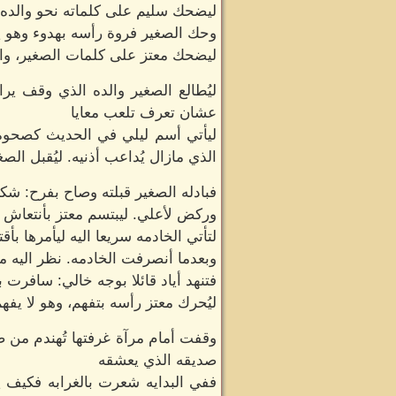
ليضحك سليم على كلماته نحو والده. 
وحك الصغير فروة رأسه بهدوء وهو يت
ليضحك معتز على كلمات الصغير، وابت
ليُطالع الصغير والده الذي وقف 
عشان تعرف تلعب معايا
ليأتي أسم ليلي في الحديث كصحوه 
الذي مازال يُداعب أذنيه. ليُقبل ا
فبادله الصغير قبلته وصاح بفرح: شك
وركض لأعلي. ليبتسم معتز بأنتعاش 
لتأتي الخادمه سريعا اليه ليأمرها ب
وبعدما أنصرفت الخادمه. نظر اليه مع
فتنهد أياد قائلا بوجه خالي: سافرت 
ليُحرك معتز رأسه بتفهم، وهو لا يف
وقفت أمام مرآة غرفتها تُهندم من ض
صديقه الذي يعشقه
ففي البدايه شعرت بالغرابه فكيف ي