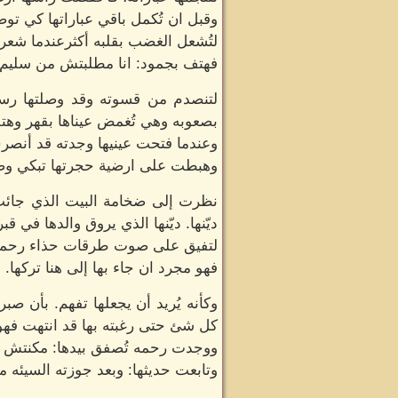
وقبل ان تُكمل باقي عباراتها كي توضح
لتُشعل الغضب بقلبه أكثرعندما شعر ب
فهتف بجمود: انا مطلبتش من سليم 
لتنصدم من قسوته وقد وصلتها رسال
بصعوبه وهي تُغمض عيناها بقهر وهت
وعندما فتحت عينيها وجدته قد أنصر
وهبطت على ارضية حجرتها تبكي وصدي
نظرت إلى ضخامة البيت الذي جائت 
ديّنها. ديّنها الذي يروق والدها في ق
لتفيق على صوت طرقات حذاء رحمه
فهو مجرد ان جاء بها إلى هنا تركها. 
وكأنه يُريد أن يجعلها تفهم. بأن صبر
كل شئ حتى رغبته بها قد انتهت فهو 
ووجدت رحمه تُصفق بيدها: مكنتش 
وتابعت حديثها: وبعد جوزته السيئه م