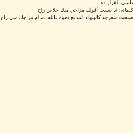
تيني للقرار ده
 كلماته: اه نسيت أقولك مزاجي منك خلاص راح
بحت منفرجه كالبلهاء. لتندفع نحوه قائله: مدام مزاجك مني را