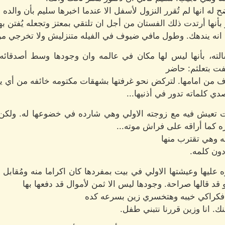
 له انها لم تُقرر النزول لأسفل الا عندما اخبرها سليم بأن والده
أنها أرتدت ذلك الفستان من أجل ان تلتقي بمعتز وتجعله يُفتن بها
انه يندهك. وطول مافي ضيوف في الفيله متنزليش ولا تخرجي م
ته، بأنها ليس لها مكان في عالمه وان وجودها وسط أصدقائه و
فت بتعلثم: حاضر
ف من امامها. لتركض نحو غرفتها بشهقات مكتومه خائفه من أي ي
 كلماته تدور في أذنيها...
تعيش فيه مع زوجته الاولي وهي شارده في خضوعها له. ولكن ك
بره كما أراقه على فراش موته...
 وهي تقترب منها
دون كلمه.
ه عليها وعيشتها الاولي في بيت بمفردها كان اكراما منه ومُقابل ل
قد قالها صراحة. وجودها ليس الا ثمن لأموال قد دفعها بها
فكراكي خيبه وهتخسري زين بسرعه كده
نك. انا وزين قررنا نتبني طفل.