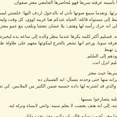
 بأسمه عرفته سريعا فهو مُحاضرها الجامعي معتز صفوان.
ا. وبعدما سمع صوتها تأذن له بالدخول اردف اليها: خلصتي لبسك
ط إلى مستواه قائله: الحياه عندكم هنا غريبه اووي، كل وقت ولي
ى انه حرك رأسه لها وهتف: يلا عشان نتعشا ونلعب مع عمو معتز قبل
فسليم أكثر كلمه يكرها عندما ينظر والده إلى ساعه يده ليخبره 
غرفه سويا. ورغم انها تشعر بالحرج لمكوثها معهم على طاولة طعا
ن تهبط
دهم إلى السُلم.
ليم انزل انت.
سريعا حيث معتز
ابه منها حتى وجدته يتسأل: ايه الفستان ده
والذي قد اشترته لها داده حسنيه ضمن الكثير من الملابس. كي ت
به يتصارعوا بسببها
ه، إلى انه هتف بغضب لا يعلم سببه: وانتي لابساه ونزله ليه.
ا وهي تُجيب: سليم قالي ان دكتور معتز تحت وانك.