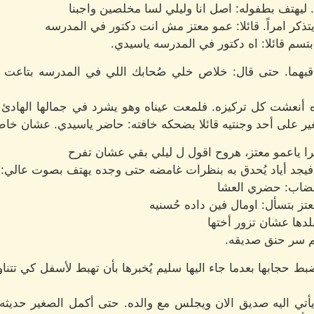
ليهتف بطفوله: اصل انا وليلي لسا مخلصين واجبنا
ذكر امراً. قائلا: عمو معتز مش انت دكتور في المدرسه
سم قائلا: اه دكتور في المدرسه ياسيدي.
يراقبهما. حتى قال: خلاص خلي صُحابك اللي في المدرسه بتاع
أنعشت كل تركيزه. فلمعت عيناه وهو يشرد في جمالها الهادئ و
لصغير على أحد وجنتيه قائلا بضحكه خافته: حاضر ياسيدي. عشان خ
را ياعمو معتز، هروح اقول ل ليلي بقي عشان تفرح
فيجد أياد يُحدق به بنظرات غامضه حتى وجده يهتف بصوت عالي: 
أقتضاب: حضري العشا
تز بتسأل: اومال فين داده حُسنيه
بلدها عشان تزور أختها
هم سر حنق صديقه.
بط حجابها بعدما جاء اليها سليم يُخبرها بأن تهبط لأسفل كي تتن
أتي اليه صديق الان ويجلس مع والده. حتى أكمل الصغير حديثه