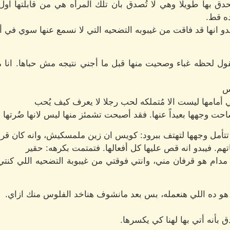
دق بها طويلا وهي لا تُصدق بأن تلك المرأه هي من قابلتها اول
ه قط.
 انها قد فاقت من غيبوبه التضحيه التي لا نسمع عنها سوي في أشع
ل لحظه غباء وصحيت منها قبل ما أجني نتيجه مش حباها. انا م
بس
ي أمامها ليست الا مُتملكه لحب رجلا لا يعرف كيف يُحب
 وجهها بعيداً عنها. فقد أصبحت تشمئز منها ليس لانها ضُرتها ولك
تتأمل وجهها لتهتف ببرود: كويس ان زين ملمسكيش، وانه كان قر
هم. فيبدو انه قص عليها كل أفعالها. فتمتمت بكرهه: حقير
مدام هو قرفان مني، وانتي فوقتي من غيبوبة التضحيه اللي كنت
هو ده اللي هنعمله، بس بعد مانشوف هناخد الفلوس منك ازاي.
أنه أتي بها لهنا كي يكسرها.