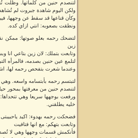
لتنصدم حنين من كلماتها. وظلت تُح
ولكن اليوم شاهدة جبروت لم تُشاهد
وكأن قناعها قد سقط عن وجهها، فيبدو
ونطقت بصعوبه: انتي ازاي كده.
لتضحك رحمه بعلو صوتها: ممكن نقو
زين
وتابعت بتملك: لان زين بتاعي انا و
لتلمع عين حنين بصدمه، فالمرأه الت
وعندما شعرت بتفحص رحمه لها، اشاحت
لتبتسم رحمه بأبتسامه واسعه. وهي 
لتنصدم حنين من معرفتها بمحور حيات
ورفعت بوجهها سريعا وهي تتحداها: 
خليه يطلقني.
فضحكت رحمه بهدوء: اكيد ياحبيبتى 
وتابعت بتهكم: مع انها فتافيت
فأنكمش قسمات وجهها وهي لا تُصدق ب