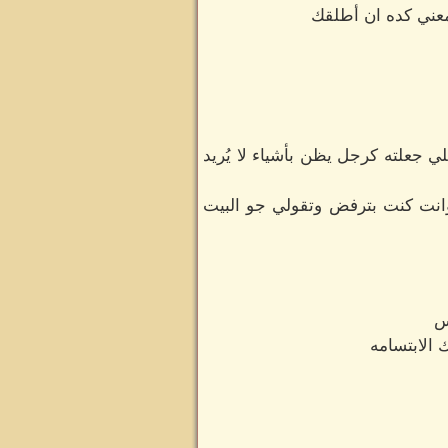
عني كده ان أطلقك
ي جعلته كرجل يظن بأشياء لا يُريد
وانت كنت بترفض وتقولي جو البيت
س
 الابتسامه