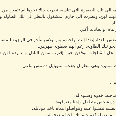
تبه الى تلك الصغيرة التي تناديه، نظرت چالا نحوها لم تتمعن من
م تهتم لهن، ونظرت الى حازم المشغول بالنظر الى تلك الطاوله
د.
هام، والجايات أكتر.
فس للغدا، إتغدا إنت براحتك، بس بلاش تتأخر في الرجوع للمصنع
حو تلك الطاوله، رغم أنهم يعطونه ظهرهن.
محل المُثلجات توقفن حين إقترب منهن النادل ومد يده لهن قائ
سميرة وهي تنظر ل عِفت: الموبايل ده مش بتاعي.
: .
 صاحبه، خدوه وصلوه له.
 ده شخص متطفل وإحنا منعرفوش.
سه تتصلوا عليه وتتواصلوا معاه ياخد موبايله.
طب ما تعمل كده حضرتك، إحنا منعرفوش.