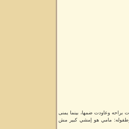
دت براحه وعاودت ضمها، بينما يمنى
ء وطفوله: مامي هو إمشي كبير مش