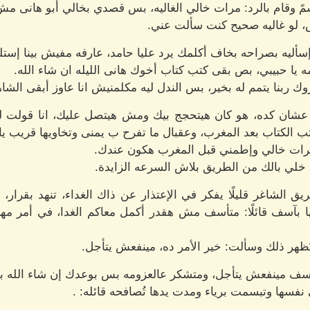
تسمً وقام بالرد: مرات خالي الغاليه، بس قصدي بخالي أبو هانى مش
ش، لو غاليه صحيح كنت سألت عني.
 وإسأليه بصراحه بخاف أكلمك يرد عليا حامد، عارفه مفيش بينا إست
ه يا حبيبي، بص بقى كتب كتاب أخوك هانى الليله ان شاء الله.
وك ربنا يتمم له بخير، بس الندل ليه مكلمنيش انا عاوز أبقى الشا
عشان كده، هو كان هيتحجج بيك ومش هيتصل عليك، انا قولت ل
ب الكتاب بعد المغرب، وعقبال ما تفرح ب يمنى وتخاويها قريب ي
ا مرات خالي وإطمني قبل المغرب هكون عندك.
 خلي بالك من الطريق بلاش السرعه الزايدة.
ق الشاغر قليلًا يفكر في الإعتذار عن ذاك الغداء، تنهد بقرار، 
ا بآسف قائلًا: متأسف مش هقدر أكمل معاكم الغدا، في أمر مه
هر ذلك وسألت: خير الأمر ده، مينفعش يتأجل.
آسف مينفعش يتأجل، ومتشكر عالعزومه بس بوعدك إن شاء الله بعز
فسها وتبسمت برياء ومدت يدها تُصافحه قائله: .