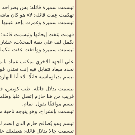
تبسمت سميرة قائله: بس بصراحه الم
تهكمت عِفت قائله: لاء هو كان ماش
تبسمت سميرة وغمزت بإحد عينيها قائ
فهمت عِفت إيحائها وتبسمت قائله: 
نكمل لف على بقية المحلات، عشان أ
تبسمت سميرة ووافقت عِفت لتكملة ب
علي الجهه الاخري بمكتب عماد بالم
نحدد ميعاد نتقابل فيه إنت تعتذر، ق
تبسم بدبلوماسيه قائلًا: لاء أنا النه
تبسمت بدلال قائله: طب كويس، فرصة
قريب من هنا حازم إتصل عليا وطلب 
تبسم موافقًا يقول: تمام.
تبسمت بإنشراح، وهو يتوجه ناحية مك
تبسم وهو يُصافح حازم الذي إنضم له
تبسمت چالا بدلال قائله: هطلبلك ع