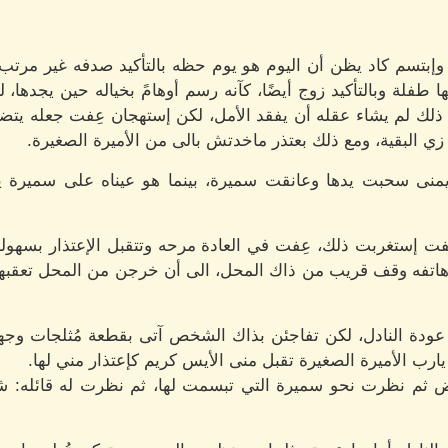
إبتسم كاد يظن أن اليوم هو يوم حظه بالتأكيد صدفه غير مرتب 
 طفلة وبالتأكيد زوج أيضًا، كآنه رسم أوهامً بخياله حين يجدها،
لك لم يشاء عقله أن يفقد الأمل، لكن إستهجان عِفت جعله يتضايق
زي البقية، ومع ذلك بعتذر ماخدتش بالى من الأميرة الصغيرة.
 يمنى سحبت يدها وعانقت سميرة، بينما هو عيناه على سميرة 
 إستغربت ذلك، عِفت في العادة مرحه وتتقبل الإعتذار بسهولة
تفه وقف قريب من ذاك المحل، الى أن خرجن من المحل تعقبهن 
ودة النادل، لكن تفاجئن بذاك الشخص آتى بقطعة مُثلجات وجه
 يارب الأميرة الصغيرة تقبل منى الأيس كريم كإعتذار مني لها.
 ثم نظرت نحو سميرة التي تبسمت لها، ثم نظرت له قائله: ش