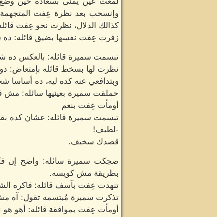
لمعت عين يمنى بسعاده حين وضع ا
وإنسحب بعد نظرة عِفت المتجهمة ل
كذالك الدلال، نظرت نحو عِفت قائله
زفرت عِفت نفسها بضيق قائله: د
تبسمت سميرة قائله: بالعكس ده ش
نظرت لها بسخط قائله بإمتعاض: ذو
وبتدافعي عنه كده ليه، ده أساسا ش
حملقت سميرة بعينيها سائله: مش ف
أومأت عِفت بنعم
تبسمت سميرة قائله: عشان كده بق
-لطيف!
قصدك سخيف.
ضجكت سميرة سائله: واضح إن فك
بطريقة مش كويسه.
تنهدت عِفت بآسف قائله: فاكره الش
تذكرت سميرة مُبتسمه تقول: آه مش
أومأت عِفت بموافقة قائله: أهو ه