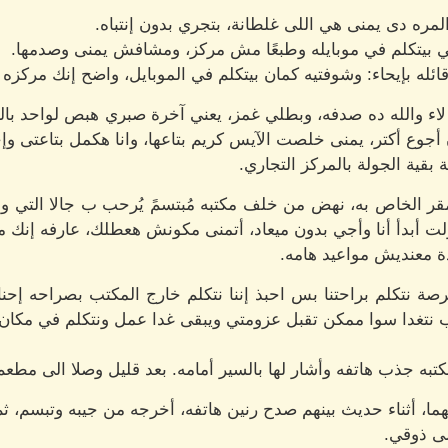
ره دى يمنى هي اللى غلطانة، بتجري بدون إنتباه.
ي بيتكلم في موبايله وطبعًا مش مركز، ومشافش يمنى وصدمها.
له بإيحاء: وشوفتيه كمان بيتكلم في الموبايل، واضح إنك مركزه
لاء والله ده صدفه، وبطلي غمز، يعني آخرة صبري هبص لواحد بال
جوع أكتر، يمنى خلصت الآيس كريم بتاعها، وانا هكمل بتاعتى وإح
قية الجولة بالمركز التجاري.
قر الخاص به، نهض من خلف مكتبه مُبتسمً يُرحب ب جالا التي ول
ولت أبدأ أنا وأجي بدون ميعاد، أتمنى مكونش هعطلك، عارفه إنك م
اردة معنديش مواعيد هامه.
 نتكلم براحتنا بس احبذ إننا نتكلم خارج المكتب بصراحه إحنا 
نتغدا سوا ممكن تقبل عزومتي ويبقى غدا عمل ونتكلم في مكان م
تبه جذب هاتفه وأشار لها بالسير أمامه. بعد قليل وصلا الى مطعم
ما، أثناء حديث بينهم صدح رنين هاتفه، أخرجه من جيبه وتبسم، ث
لى ذوقي.