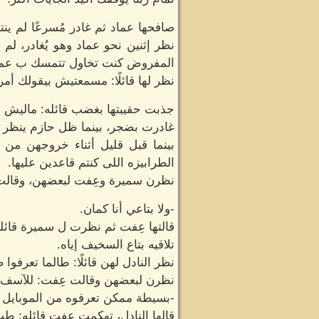
صافحها عماد ثم غادر مُسرعًا لم ين
نظر إثنين نحو عماد وهو يُغادر، ل
المفروض كنت تخاول تتمسك ب عما
نظر لها قائلًا: مسمعتيش بيقولك أمر 
جذبت حقيبتها بغضب قائله: ماليش ن
غادرت بضجر، بينما ظل حازم ينظر ن
بينما قبل قليل أثناء خروجهن من 
الطرابيزه اللى كنتم قاعدين عليها.
نظرن سميرة وعِفت لبعضهن، وقالت 
-ولا بتاعي أنا كمان.
قالتها عِفت ثم نظرت ل سميرة قائله
تلاقيه بتاع السخيف إياه.
نظر النادل لهن قائلًا: طالما تعرفوا
نظرن لبعضهن وقالت عِفت: للآسف
-بسيطة ممكن تعرفوه من الموبايل نف
قالها النادل، تهكمت عِفت قائله: 