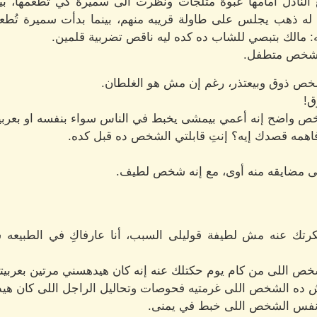
لنادل أمامها عبوة مثلجات ونظرت الى سميرة كي تُطعمها، بي
ه ذهب يجلس على طاولة قريبه منهم، بينما بدأت سميرة تُطعم
: مالك بتبصي للشاب ده كده ليه ناقص تضربية قلمين.
ه شخص متطفل.
خص ذوق وبيعتذر، رغم إن مش هو الغلطان.
ق!
خص واضح إنه أعمي بيمشى يخبط في الناس سواء بنفسه او بعربيت
اهمه قصدك إيه؟ إنتِ قابلتي الشخص ده قبل كده.
ى مضايقه منه أوى، مع إنه شخص لطيف.
رتك عنه مش لطيفة قوليلى السبب، أنا عارفاكِ في الطبيع
خص اللى من كام يوم حكتلك عنه إنه كان هيدهسني مرتين بعربيته 
 ده الشخص اللى غرمتيه فحوصات وتحاليل الراجل اللى كان هي
و نفس الشخص اللى خبط في يمنى.