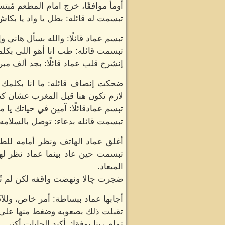
أومأ موافقًا، خرج امام المطعم مُب
تبسمت له قائله: بطل يا واد يا بكا
تبسم عماد قائلًا: والله بسأل هاني
تبسمت قائله: طب انا أهو اللى بكلم
إنشرح قلب عماد قائلًا: بجد ألف مبر
ضحكت إنصاف قائله: ما انا بكلمك 
لازم تكون هنا قبل المغرب عشان كت
تبسم عمادقائلًا: آمين في حياتك ي
تبسمت قائله بدعاء: توصل بالسلامه
أغلق عماد الهاتف ونظر أمامه للطري
تبسمت حين عاد بينما عماد نظر له
الميعاد.
ضجرت چالا ونهضت واقفه لكن لم تُظ
أجابها عماد ببساطة: أمر خاص، ولل
تقبلت ذلك بصعوبه وضغط منها على ن
تمام ربنا يوفقك أكيد الجايات أكتر.