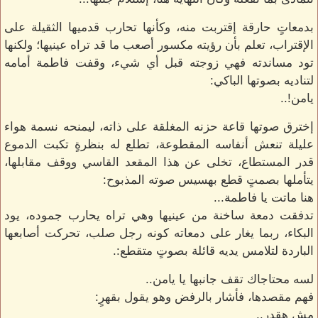
بدمعاتٍ حارقة إقتربت منه، وكأنها تحارب قدميها الثقيلة على
الإقتراب، تعلم بأن رؤيته مكسور أصعب ما قد تراه عينيها؛ ولكنها
تود مساندته فهي زوجته قبل أي شيء، وقفت فاطمة أمامه
لتناديه بصوتها الباكي:
يامن!..
إخترق صوتها قاعة حزنه المغلقة على ذاته، ليمنحه نسمة هواء
عليلة تنعش أنفاسه المقطوعة، تطلع له بنظرةٍ تكبت الدموع
قدر المستطاع، تخلى عن هذا المقعد القاسي ووقف مقابلها،
يتأملها بصمتٍ قطع بهسيس صوته المذبوح:
هنا ماتت يا فاطمة...
تدفقت دمعة ساخنة من عينيها وهي تراه يحارب جموده، يود
البكاء، ربما يغار على دمعاته كونه رجل صلب، تحركت أصابعها
الباردة لتلامس يديه قائلة بصوتٍ متقطع:.
لسه محتاجاك تقف جانبها يا يامن..
فهم مقصدها، فأشار بالرفض وهو يقول بقهرٍ:
مش هقدر..