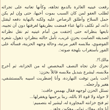
رفعت عينيه الغائرة بالدمع تجاهه، وكأنها تعاتبه على تجرائه
لطلب العفو لمن كان السبب بموت أخيها، حتى وإن لم يكن
حمل السلاح وأطلق الرصاص عليه ولكنه بالنهاية دفعه ليقتل
ذاته، لم تكلف ذاتها عناء فمضت بطريقها لغرفتها دون أن تجيبه،
تابعها بنظراته حتى إختفت من أمام عينيه ثم نقل نظراته
لصديقه الصامت بحزنٍ غريب، تأمل حالته بنظراتٍ ذهول، شعره
الفوضوي، ملابسه الغير مرتبة، وحالة وجهه الحزينة، فسأله على
الفور بأستغراب بلهجة صوته:.
مالك؟!.
تحرك جان تجاه النصف المخصص له من الخزانة، ثم أخرج
ملابسه، ليشرع بتبديل ملابسه قائلاً بحزن:
أخت يامن توفت النهاردة، وأنا إضطريت اسيبه بالمستشفي،
هغير وأرجعله..
تسلل الحزن لوجهه فقال بهمسٍ خافت:
لا حولة ولا قوة الا بالله، ربنا يرحمها ويغفرلها...
ثم فتح خزانته المجاورة له، ليشير له بتصميم:
أنا جاي معاك، ثواني وهكون حاهز..