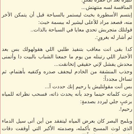
المنافسة لسه منتهتش...
إبتسم الأسطورة بخبث ليستمر بالسباحة قبل أن يتمكن الأخر
منه، فصعد مراد للأعلى ليشير له ببسمة خبث:
قولتلك متجربش تحدي معايا في السباحة بالذات..
ثم أشار له بغرورٍ:.
كدا بقى انت معاقب بتنفيذ طلبي اللي هقولهولك بس بعد
الأختبار اللي رتبنله من يوم ما جمعنا الشباب بالبيت دا وأتمنى
محدش يفشل لإني حقيقي إتخانقت...
وجذب المنشفة من الخادم ليجفف صدره وكتفيه بأهتمام، ثم
تساءل مجدداً:
بس أنت مقولتليش يا رحيم إنك حددت آ...
بترت كلماته حينما وجد بأنه يحدث ذاته، فسحب نظراته للمياه
برعبٍ جلي ليردد بصدمةٍ:
رحيم!.
وبلمح البصر كان بعرض المياه ليتفقد من أين أتى سيل الدماء
الذي لوث المسبح بأكمله، وصدمته الأكبر التي أوقفت دقات