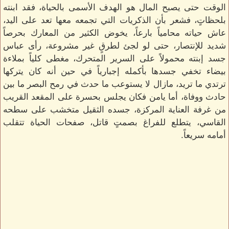
الوقت حتى يصبح المال هو الهدف الأسمى بالحياة، فقد ابنته
بلحظاتٍ، فشعر بأن الذكريات التي تجمعه معها تعد على اليد،
عاش حياته محامياً بارعاً، يخوض الكثير من المعارك بحرصاً
شديد للإنتصار، حتى لو لجئ لطرقٍ غير مشروعة، رأى عباس
جسد إبنته محمولاً على السرير المتحرك، مغطى كلياً بملاءة
بيضاء تخفي جسدها بأكمله إجبارياً في حين أنه كان يتركها
ترتدي ما تريد، مازال لا يستوعب ما حدث في رمح البصر ما بين
حادث ووفاة، أما يامن فكان يجلس بحسرة على المقعد القريب
من غرفة العناية المركزة، جسده الثقيل متخشب على سطحه
القاسي، يتطلع للفراغ بصمتٍ قاتل، صفحات الحياة تتقلب
أمامه سريعاً.