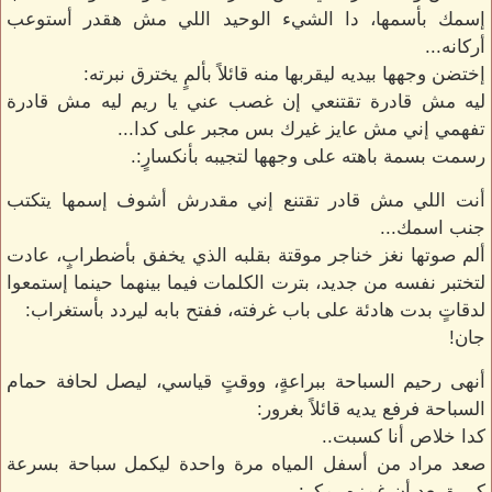
إسمك بأسمها، دا الشيء الوحيد اللي مش هقدر أستوعب
أركانه...
إختضن وجهها بيديه ليقربها منه قائلاً بألمٍ يخترق نبرته:
ليه مش قادرة تقتنعي إن غصب عني يا ريم ليه مش قادرة
تفهمي إني مش عايز غيرك بس مجبر على كدا...
رسمت بسمة باهته على وجهها لتجيبه بأنكسارٍ:.
أنت اللي مش قادر تقتنع إني مقدرش أشوف إسمها يتكتب
جنب اسمك...
ألم صوتها نغز خناجر موقتة بقلبه الذي يخفق بأضطرابٍ، عادت
لتختبر نفسه من جديد، بترت الكلمات فيما بينهما حينما إستمعوا
لدقاتٍ بدت هادئة على باب غرفته، ففتح بابه ليردد بأستغراب:
جان!
أنهى رحيم السباحة ببراعةٍ، ووقتٍ قياسي، ليصل لحافة حمام
السباحة فرفع يديه قائلاً بغرور:
كدا خلاص أنا كسبت..
صعد مراد من أسفل المياه مرة واحدة ليكمل سباحة بسرعة
كبيرة بعد أن غمزه بمكرٍ: