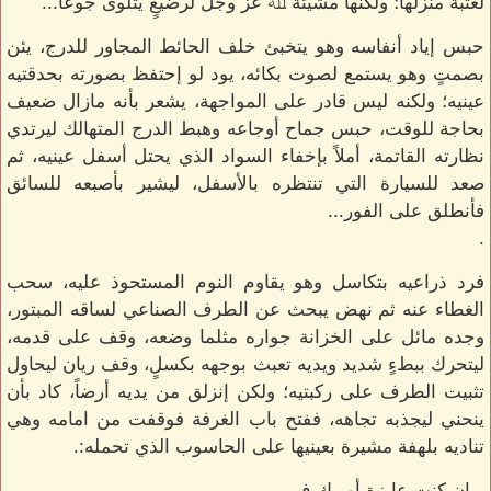
لعتبة منزلها؛ ولكنها مشيئة ﷲ عز وجل لرضيعٍ يتلوى جوعاً...
حبس إياد أنفاسه وهو يتخبئ خلف الحائط المجاور للدرج، يئن
بصمتٍ وهو يستمع لصوت بكائه، يود لو إحتفظ بصورته بحدقتيه
عينيه؛ ولكنه ليس قادر على المواجهة، يشعر بأنه مازال ضعيف
بحاجة للوقت، حبس جماح أوجاعه وهبط الدرج المتهالك ليرتدي
نظارته القاتمة، أملاً بإخفاء السواد الذي يحتل أسفل عينيه، ثم
صعد للسيارة التي تنتظره بالأسفل، ليشير بأصبعه للسائق
فأنطلق على الفور...
.
فرد ذراعيه بتكاسل وهو يقاوم النوم المستحوذ عليه، سحب
الغطاء عنه ثم نهض يبحث عن الطرف الصناعي لساقه المبتور،
وجده مائل على الخزانة جواره مثلما وضعه، وقف على قدمه،
ليتحرك ببطءٍ شديد ويديه تعبث بوجهه بكسلٍ، وقف ريان ليحاول
تثبيت الطرف على ركبتيه؛ ولكن إنزلق من يديه أرضاً، كاد بأن
ينحني ليجذبه تجاهه، ففتح باب الغرفة فوقفت من امامه وهي
تناديه بلهفة مشيرة بعينيها على الحاسوب الذي تحمله:.
ريان كنت عايزة أوريك ف...