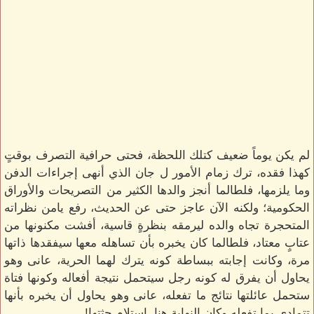
لم يكن يوماً ضعيف كتلك اللحظة، فحتى حرافية التصرف بوقتٍ
كهذا فقده، ترك زمام الأمور ل جان الذي أنهى إجراءات الدفن
وما يلزمها، فلطالما أنجز والدها الكثير من التصريحات والأوراق
الحكومية؛ ولكنه الآن عاجز حتى عن الحديث، رفع يامن نظراته
المتحجرة تجاه والده ليرمقه بنظرةٍ قاسية، أفشت مكنونها من
عتابٍ معتاد، فلطالما كان يخبره بأن تساهله معها سيفقدها ذاتها
مرة، وكانت إجابته ببساطة كونه يترك لهما الحرية، عانى وهو
يحاول أن يفرق له كونه رجل سيتحمل نتيجة أفعاله وكونها فتاة
ستحمل عائلتها نتائج ما تفعله، عانى وهو يحاول أن يخبره بأنها
تتمادى بما تفعله وكان النهاية هنا، إستلام جثتها!..