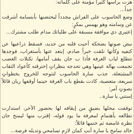
هزت برأسها كثيراً مؤمنة على كلماته:
جداً...
وضع الحاسوب على الفراش مجدداً ليحتضنها بأبتسامة أشرقت
عن وسامته وهو يهمس بمكرٍ:
إعتبري دي موافقة مسبقة على طلباتك مدام طلب مشترك...
نبض صوتها بضحكة أحيت قلبه من جديد، فسقط ذراعيها عن
كتفيه وكأنها تلقت خبراً صادم، إبتعد عنها بأستغراب، فوجدها
تتطلع لباب الغرفة فأذا ب جان يقف أمامها، تكتلات الغضب
تجمعت بهالة عينيها وهي تحدجه بنظراتٍ إخترقته كأعواد الثقاب
المشتعلة، جذب سارة الحاسوب لتتوجه للخروج بخطواتٍ
سريعة، متعصبة، كادت بقطع باب الغرفة حينما أوقفها ريان قائلاً
بصوتٍ آمر:
إستني يا سارة..
توقفت محلها بضيقٍ من إيقافه لها بحضور الأخر، استدارت
تطالعه بأهتمامٍ لمعرفة ما يود قوله، إقترب منها ليمنح جان
نظرة غامضة ثم ختمها قائلاً:
خالد سامح يا سارة أنتِ كمان لازم تسامحي وتديله فرصة...