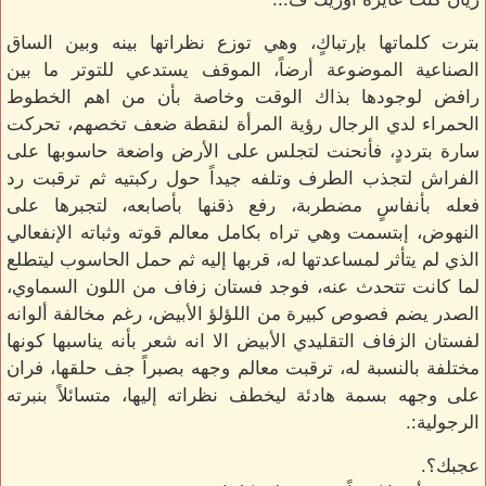
بترت كلماتها بإرتباكٍ، وهي توزع نظراتها بينه وبين الساق
الصناعية الموضوعة أرضاً، الموقف يستدعي للتوتر ما بين
رافض لوجودها بذاك الوقت وخاصة بأن من اهم الخطوط
الحمراء لدي الرجال رؤية المرأة لنقطة ضعف تخصهم، تحركت
سارة بترددٍ، فأنحنت لتجلس على الأرض واضعة حاسوبها على
الفراش لتجذب الطرف وتلفه جيداً حول ركبتيه ثم ترقبت رد
فعله بأنفاسٍ مضطربة، رفع ذقنها بأصابعه، لتجبرها على
النهوض، إبتسمت وهي تراه بكامل معالم قوته وثباته الإنفعالي
الذي لم يتأثر لمساعدتها له، قربها إليه ثم حمل الحاسوب ليتطلع
لما كانت تتحدث عنه، فوجد فستان زفاف من اللون السماوي،
الصدر يضم فصوص كبيرة من اللؤلؤ الأبيض، رغم مخالفة ألوانه
لفستان الزفاف التقليدي الأبيض الا انه شعر بأنه يناسبها كونها
مختلفة بالنسبة له، ترقبت معالم وجهه بصبراً جف حلقها، فران
على وجهه بسمة هادئة ليخطف نظراته إليها، متسائلاً بنبرته
الرجولية:.
عجبك؟.