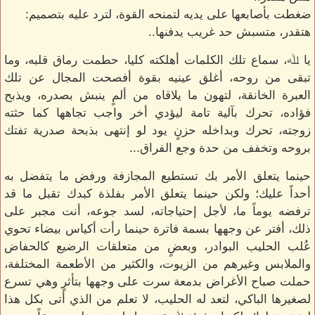
ضغطت بأصابعها على يديه لتمنحه القوة، لترد عليه بتصميم:
هتقدر، متسبش حد غريب يدفنها..
يا ﷲ، سماع تلك الكلمات أهلكته كليا، حطمت رماق قلبه، وما
تبقى من روحه، أغلق عينيه بقوة أفصحت المجال عن تلك
العبرة الخانقة، لتهون ما يلاقاه من ألمٍ ينبش بصدره، ويذبح
فؤاده، تحرك بآلية تامة ليؤدي أخر واجب تجاهها كما حثته
زوجته، تحرك وبداخله حزنٍ يود لو إنتهى بذبحة صدرية تفتك
بروحه وتخفف من حدة وجع الفراق...
حينما يتعلق الأمر بك تستطيع المجازفة ورفض ما يتفضل به
أحداً عليك؛ ولكن حينما يتعلق الأمر بفلذة كبدك تقبل ما قد
ترفضه يوماً ما، لأجل إحتياجاته، لسد جوعه، أنت مجبر على
ذلك، أفتر عن وجهها بسمة فاترة حينما رأت أكياس بيضاء تحوي
عُلب الحليب البوادر، وبعضٍ من متعلقات الرضيع كالحفاض
والملابس وغيرهم من الزيوت، والكثير من الأطعمة المختلفة،
حملت صباح الأغراض بدمعة سرت على وجهها بتأثرٍ وهي تسرع
لصغيرها الباكي، لتعد له الحليب، لا تعلم من الذي أتى بكل هذا