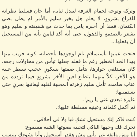
وتركه وتوجه لحمام الغرفة ليبدل ثيابه، أما جان فسلط نظراته
للفراغ بشرودٍ، لا يعلم هل يخبر سليم بالأمر ام يظل بطي
الكتمان، فمنذ أن أخبره يامن بما حدث مع شقيقته و سليم وهو
يشعر بالصدمةٍ والذهول، حتى أنه أكد ليامن بأنه من المستحيل
أن يفعلها...
فتحت عينيها بأستسلامٍ تام لوجودها بأحضانه، كونه قريب منها
بهذا الحد الخطير رغم ما فعله جعلها تيأس من محاولات رجعه،
كان مستلقي جوارها، يتأمل صمتها بسكونٍ عجيب سيطر عليه
هو الأخر، كلاً منهما يتطلع لعينٍ الأخر بشرودٍ فيما تردده من
عتاب صامت، تأمل سليم زهرته المحببة لقلبه ليعاتبها بحزنٍ حتى
يستميلها:
عايزة تبعدي عني يا ريم!..
ثم أكمل كلماته وعينيه مسلطة عليها:.
كنت فاكر إنك مستحيل تشكِ فيا ولا في أخلاقي..
تحرك فك وجهها الباكي لتجيبه بصوتها الشبه مسموع:
أنا مش واثقة غير بأني مش هقدر أستحمل وأنا بشوفك بتنسب