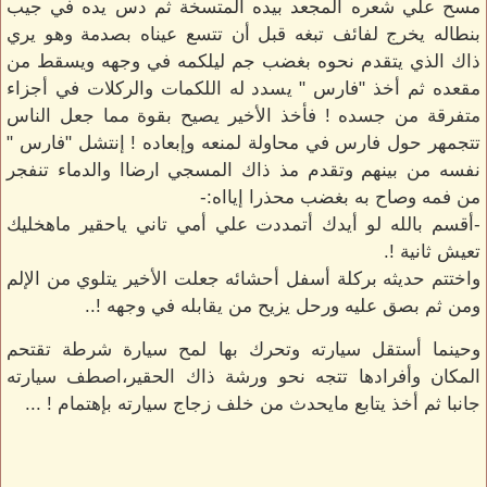
مسح علي شعره المجعد بيده المتسخة ثم دس يده في جيب
بنطاله يخرج لفائف تبغه قبل أن تتسع عيناه بصدمة وهو يري
ذاك الذي يتقدم نحوه بغضب جم ليلكمه في وجهه ويسقط من
مقعده ثم أخذ "فارس " يسدد له اللكمات والركلات في أجزاء
متفرقة من جسده ! فأخذ الأخير يصيح بقوة مما جعل الناس
تتجمهر حول فارس في محاولة لمنعه وإبعاده ! إنتشل "فارس "
نفسه من بينهم وتقدم مذ ذاك المسجي ارضاا والدماء تنفجر
من فمه وصاح به بغضب محذرا إيااه:-
-أقسم بالله لو أيدك أتمددت علي أمي تاني ياحقير ماهخليك
تعيش ثانية !.
واختتم حديثه بركلة أسفل أحشائه جعلت الأخير يتلوي من الإلم
ومن ثم بصق عليه ورحل يزيح من يقابله في وجهه !..
وحينما أستقل سيارته وتحرك بها لمح سيارة شرطة تقتحم
المكان وأفرادها تتجه نحو ورشة ذاك الحقير،اصطف سيارته
جانبا ثم أخذ يتابع مايحدث من خلف زجاج سيارته بإهتمام ! ...