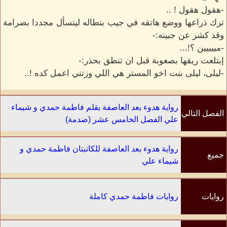
-هقول هقول ! ..
ترك ذراعها ووضع هاتقه في جيب بنطاله ليتسأل مجددا بصرامة
وقد كشر عن جبينه:-
-مييييين ؟!...
إبتلعت ريقها بصعوبة قبل ان تنطق بحذر:-
-ليلى، ليلى بنت اخو المستر هي اللي وزتني اعمل كده !..
رواية هدوء بعد العاصفة بقلم فاطمة حمدي و شيماء
الفصل التالي
علي الفصل الخامس عشر (صدمة)
رواية هدوء بعد العاصفة للكاتبتان فاطمة حمدي و
جميع
شيماء علي
الفصول
روايات
روايات فاطمة حمدي كاملة