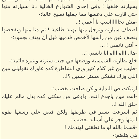
بسيارته خلفها ! وفي إحدي الشوارع الخالية دنا بسيارته منها
حتي قارب علي دعسها مما جعلها تصيح عاليا:-
-مش تحااااااسب يا أعمي !..
اصطف سيارته وترجل منها بهيبة طاغية ! ثم دنا منها وتفحصها
بنصف عين من رأسها لأخمص قدميها قبل أن يهتف بجمود:-
- أنتي نانسي ! ...
-هاا، اااه اااه انا نانسي !..
خلع نظارته الشمسية ووضعها في جيب سترته وبنبرة قائمة:-
-طيب من غير كلام كتير وزي الشاطرة كده عاوزك تقوليلي مين
اللي وزك تشتكي مستر حسين ؟!..
ارتبكت في البداية ولكن صاحت بغضب:-
-انت مين ياجدع انت، واوعي من سكتي كده بدل مالم عليك
خلق الله !..
ثم اسرعت تسير في طريقها ولكن قبض علي رسغها بقوة
المتها وجز علي أسنانه بغضب:-
-قسما بالله لو ما نطقتي لهندمك !
هي بتلعثم:-