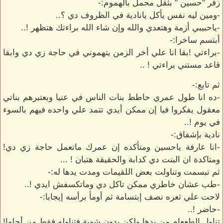
زفر "حسين " بثقل محمل بالهموم:-
-ومين ليه نفس يأكل يانادية في الظروف دي ؟..
-ياحبيبي أزمة وهتعدي والله وإن شاء الله براءتك هتظهر !..
أبتسم ساخرا:-
-براءتي !بقا انا علي أخر الزمن يتهموني في حاجة زي دي وابقا
قاعد مستني براءتي ! ..
ثم تابع:-
-ده انا طول عمري حاطط بنات الناس في عنيا وبعتبرهم بناتي
معقول يفكروا فيا إن ممكن أيدي تتمد علي واحده فيهم بالسوء
في يوم !..
نادية بإشفاق:-
-انا عارفة ياحسين ومتأكده إن عمرك ماتعمل حاجة زي دي!
ومتاكدة ان البنت دي كدابة والحقيقة هتبان ! ...
ثم تبسمت وتناولت بعض اللقيمات ومدت يدها له:-
-طب عشان خاطري ممكن تاكل دي وماتكسفش ايدي !..
لاحت علي ثعره نصف إبتسامة ثم أومأ برأسه إيجابا:-
-حاضر !..
تناول الطععام من يدها ولكن بدون شهية فتناوله فقط من أجلها!