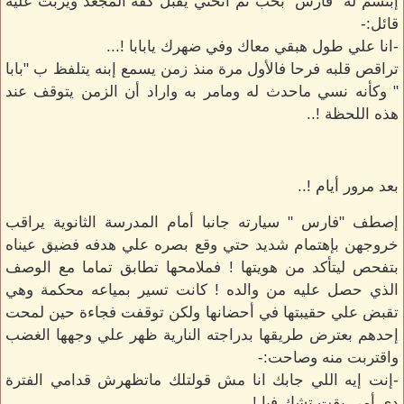
إبتسم له "فارس" بحب ثم أنحني يقبل كفه المجعد ويربت عليه
قائل:-
-انا علي طول هبقي معاك وفي ضهرك يابابا !...
تراقص قلبه فرحا فالأول مرة منذ زمن يسمع إبنه يتلفظ ب "بابا
" وكأنه نسي ماحدث له ومامر به واراد أن الزمن يتوقف عند
هذه اللحظة !..
بعد مرور أيام !..
إصطف "فارس " سيارته جانبا أمام المدرسة الثانوية يراقب
خروجهن بإهتمام شديد حتي وقع بصره علي هدفه فضيق عيناه
بتفحص ليتأكد من هويتها ! فملامحها تطابق تماما مع الوصف
الذي حصل عليه من والده ! كانت تسير بمياعه محكمة وهي
تقبض علي حقيبتها في أحضانها ولكن توقفت فجاءة حين لمحت
إحدهم بعترض طريقها بدراجته النارية ظهر علي وجهها الغضب
واقتربت منه وصاحت:-
-إنت إيه اللي جابك انا مش قولتلك ماتظهرش قدامي الفترة
دي أمي بقت تشك فيا !..