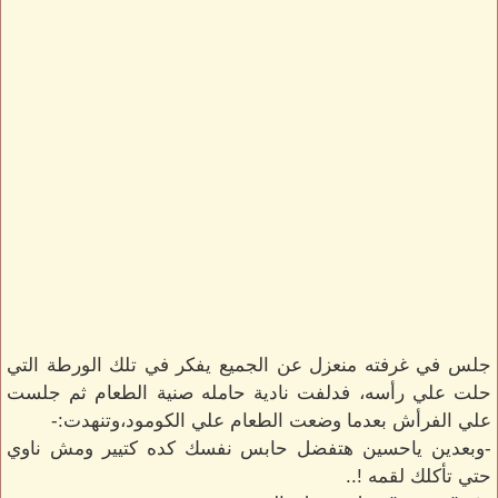
جلس في غرفته منعزل عن الجميع يفكر في تلك الورطة التي
حلت علي رأسه، فدلفت نادية حامله صنية الطعام ثم جلست
علي الفرأش بعدما وضعت الطعام علي الكومود،وتنهدت:-
-وبعدين ياحسين هتفضل حابس نفسك كده كتيير ومش ناوي
حتي تأكلك لقمه !..