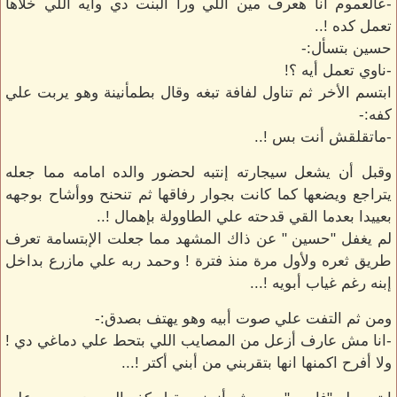
-عالعموم أنا هعرف مين اللي ورا البنت دي وايه اللي خلاها
تعمل كده !..
حسين بتسأل:-
-ناوي تعمل أيه ؟!
ابتسم الأخر ثم تناول لفافة تبغه وقال بطمأنينة وهو يربت علي
كفه:-
-ماتقلقش أنت بس !..
وقبل أن يشعل سيجارته إنتبه لحضور والده امامه مما جعله
يتراجع ويضعها كما كانت بجوار رفاقها ثم تنحنح ووأشاح بوجهه
بعييدا بعدما القي قدحته علي الطاوولة بإهمال !..
لم يغفل "حسين " عن ذاك المشهد مما جعلت الإبتسامة تعرف
طريق ثعره ولأول مرة منذ فترة ! وحمد ربه علي مازرع بداخل
إبنه رغم غياب أبويه !...
ومن ثم التفت علي صوت أبيه وهو يهتف بصدق:-
-انا مش عارف أزعل من المصايب اللي بتحط علي دماغي دي !
ولا أفرح اكمنها انها بتقربني من أبني أكتر !...