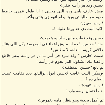
حسين وقد هز رأسه بنفي:-
-مش عارف يابني،وده اللي مجنني ! انا طول عمري حاطط
حدود مع طالبالتي وربنا يعلم انهم زي بناتي وأكتر !..
فارس بضييق:-
-اكيد البت دي حد وزها علييك !..
حسين وقد قطب مابين حاجبيه بتعجب:-
-حد ! حد مين ! ده انا مليش اعداء في المدرسة وكل اللي هناك
علاقتي كويسه معاهم لا مظنش !..
صمت "فارس " وقد شرد في أمر ما ثم هز راسه بنفي قاطع
رافضا تلك الشكوك التي تحوم في رأسه !
ثم تابع "حسين" بمنطقية:-
-ويمكن البنت خافت لاحسن اقول لوالدتها بجد فقامت عملت
الفيلم ده ؟! ...
فارس بتنهيدة:-
-ده أحتمال برضه وارد !..
ثم اكمل بجدية وهو ينظر امامه بغموض:-