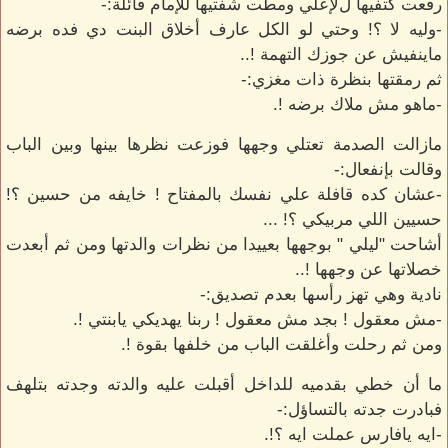
رفعت كتفيها لﻹعلي ومطت شفتيها للإمام قائلة:-
-وليه لا ؟! وحتي لو الكل عارف أخلاق البنت دي فده برضه
ماينفيش عن جوزك التهمة !..
ثم رمقتها بنظرة ذات مغزي:-
-ماهو مش ملاك برضه !.
مازالت الصدمة تعتلي وجهها فوزعت نظرها بينها وبين الباب
وقالت بإنفعال:-
-عشان كده قافلة علي نفسك بالمفتاح ! خايفه من حسين ؟!
حسيين اللي مربيكي ؟! ...
أشاحت "ليلي " بوجهها بعييدا من نظرات والدتها ومن ثم أبعدت
خصلاتها عن وجهها !..
نادية وهي تهز رأسها بعدم تصديق:-
-مش معقول ! بجد مش معقول ! ربنا يهديكي يابنتي !.
ومن ثم رحلت وأغلقت الباب من خلفها بقوة !.
ما أن خطي بقدميه للداخل أقبلت عليه والدته وجدته بتلهف
فبادرت جدته بالتساؤل:-
-ايه يافارس عملت ايه ؟!.