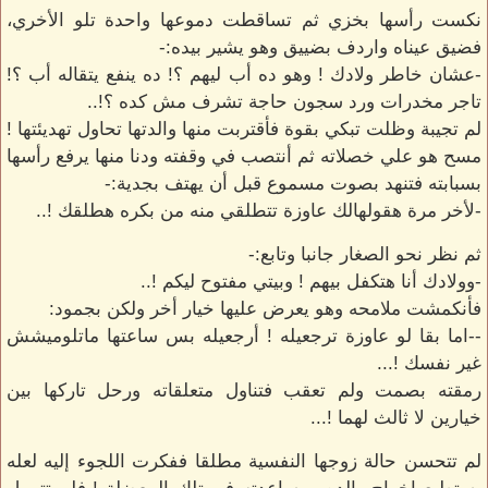
نكست رأسها بخزي ثم تساقطت دموعها واحدة تلو الأخري،
فضيق عيناه واردف بضييق وهو يشير بيده:-
-عشان خاطر ولادك ! وهو ده أب ليهم ؟! ده ينفع يتقاله أب ؟!
تاجر مخدرات ورد سجون حاجة تشرف مش كده ؟!..
لم تجيبة وظلت تبكي بقوة فأقتربت منها والدتها تحاول تهديئتها !
مسح هو علي خصلاته ثم أنتصب في وقفته ودنا منها يرفع رأسها
بسبابته فتنهد بصوت مسموع قبل أن يهتف بجدية:-
-لأخر مرة هقولهالك عاوزة تتطلقي منه من بكره هطلقك !..
ثم نظر نحو الصغار جانبا وتابع:-
-وولادك أنا هتكفل بيهم ! وبيتي مفتوح ليكم !..
فأنكمشت ملامحه وهو يعرض عليها خيار أخر ولكن بجمود:
--اما بقا لو عاوزة ترجعيله ! أرجعيله بس ساعتها ماتلوميشش
غير نفسك !...
رمقته بصمت ولم تعقب فتناول متعلقاته ورحل تاركها بين
خيارين لا ثالث لهما !...
لم تتحسن حالة زوجها النفسية مطلقا ففكرت اللجوء إليه لعله