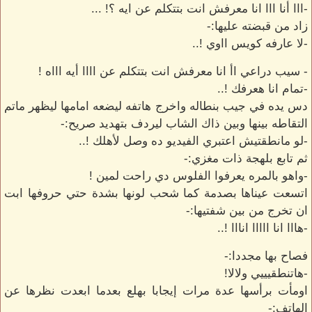
-ااا أنا ااا انا معرفش انت بتتكلم عن ايه ؟! ...
زاد من قبضته عليها:-
-لا عارفه كويس ااوي !..
- سيب دراعي اأ انا معرفش انت بتتكلم عن اااا أيه اااه !
-تمام انا هعرفك !..
دس يده في جيب بنطاله واخرج هاتفه ليضعه امامها ليظهر ماتم
التقاطه بينها وبين ذاك الشاب ليردف بتهديد صريح:-
-لو مانطقتيش اعتبري الفيديو ده وصل لأهلك !..
ثم تابع بلهجة ذات مغزي:-
-واهو بالمره يعرفوا الفلوس دي راحت لمين !
اتسعت عيناها بصدمة كما شحب لونها بشدة حتي حروفها ابت
ان تخرج من بين شفتيها:-
-هااا انا ااااا انااا !..
فصاح بها مجددا:-
-هاتنطقيييي ولالا!
اومأت برأسها عدة مرات إيجابا بهلع بعدما ابعدت نظرها عن
الهاتف:-