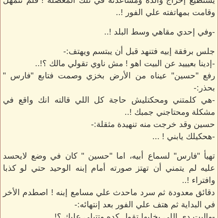
يستطيع إخراج والده ومساعدته في تلك المعضلة ! فلم تتمهل
وقامت بمهاتفته علي الفور !..
-وفي إحدي مقاهي وسط البلد !..
جلس برفقة إبيه فتنهد قبل أن يبتسم ويهتف:-
-إدينا بعيييد عن البيت اهو ! مش ناوي تقولي مالك ؟!..
رفع "حسين" عيناه من الأرض بخزي وصمت فتابع "فارس "
بحذر:-
-هي كلمتني ومحكتليش حاجة كل اللي قالته انك واقع في
مشكلة ومحتاجني جمبك !..
حسين وقد خرجت منه تنهيدة مثقلة:-
-هحكيلك يابني ! ...
تهيأ "فارس" لسماع أبيه، اما "حسين " كان في وضع لايحسد
عليه لم يتمني أن تهتز صورته أمام إبنه الوحيد حتي لو كذبا
وافتراء !..
دقائق معدودة ثم سرد ماحدث علي مسامع إبنه ! اصطدم الأخر
في البداية ثم هتف علي الفور بعد إنتهائه:-
-والبت دي اللي يخليها تقول كده وتتبلي عليك ؟!