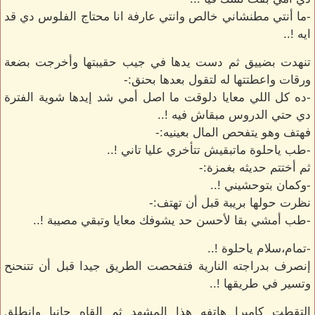
-ما أنتي مطنشاني خالص وانتي عارفة انا محتاج الفلوس دي قد
ايه !..
تنهدت بضييق ثم دست يدها في جيب حقيبتها وأخرجت بضعة
ورقات واعطتتها له لتقول بعدها بحنق:-
-ده كل اللي معايا دلوقت ما اصل أمي شد إيدها شوية الفترة
دي حتي الدروس مبقاش فيه !..
فهتف وهو يتفحص المال بعينيه:-
-طب ياحلوة ماتبقيش تتأخري عليا تاني !..
ثم أختتم حديثه بغمزة:-
-وكمان بتوحشيني !..
نظرت حولها بريبة قبل أن تهتف:-
-طب أمشي بقا لأحسن حد يشوفك معايا وتبقي مصيبة !..
-تمام،سلام ياحلوة !..
إنصرف بدراجته النارية فتفحصت الطريق جيدا قبل أن تتنحنح
وتسير في طريقها !..
التقطت كاميرا هاتفه هذا المشهد ثم القاه جانبا وانطلق