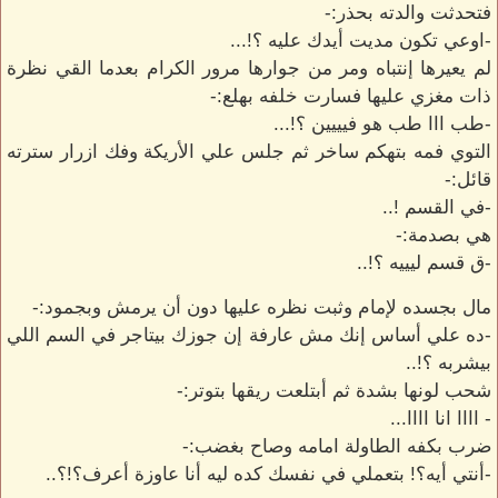
فتحدثت والدته بحذر:-
-اوعي تكون مديت أيدك عليه ؟!...
لم يعيرها إنتباه ومر من جوارها مرور الكرام بعدما القي نظرة
ذات مغزي عليها فسارت خلفه بهلع:-
-طب ااا طب هو فيييين ؟!...
التوي فمه بتهكم ساخر ثم جلس علي الأريكة وفك ازرار سترته
قائل:-
-في القسم !..
هي بصدمة:-
-ق قسم ليييه ؟!..
مال بجسده لإمام وثبت نظره عليها دون أن يرمش وبجمود:-
-ده علي أساس إنك مش عارفة إن جوزك بيتاجر في السم اللي
بيشربه ؟!..
شحب لونها بشدة ثم أبتلعت ريقها بتوتر:-
- اااا انا اااا...
ضرب بكفه الطاولة امامه وصاح بغضب:-
-أنتي أيه؟! بتعملي في نفسك كده ليه أنا عاوزة أعرف؟!؟..