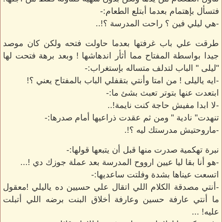
فتسأل بإهتمام بعدما أبتلع الطعام:-
-هي ليلي فين ؟ راحت المدرسة ؟!..
طرقت علي باب غرفتها بعدما حاولت فتحه ولكن كان موصد
جيدا بواسطة المفتاح مما أثأر اندهاشها ! وبعد برهة فتحت لها
"ليلى " الباب لتدلف متساله بإستغراب:-
-ايه ياليلى ! من امتا وأنتي بتقفلي الباب بالمفتاح يعني ؟!
ابتعدت عنها بتوتر تعبث بشئ ما:-
-لا ابدا مفيش حاجة كنت نايمة!..
تنهدت" نادية " ومن ثم عقدت ذراعيها أمام صدرها:-
-ماروحتيش مدرستك ليه ؟!.
نبرة تهكمية صدرت منها قبل أن يتبعها قولها:-
-هو أنا بقا ليا عيين ارووح المدرسة بعد عملة جوزك دي !...
اتسعت عيناها بشدة وفلتت ساعديها:-
-أنتي مصدقة الكلام اللي اتقال علي حسيين ده ياليلي !معقول
ما أنتي عارفة حسين وعارفة أخلاق البنت برضه اللي أتبلت
عليه! ...